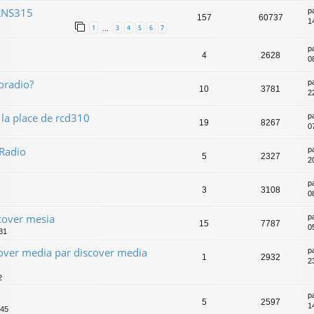
RNS315
p
157
60737
1
1
3
4
5
6
7
…
p
4
2628
0
oradio?
p
10
3781
2
la place de rcd310
p
19
8267
07
 Radio
p
5
2327
2
p
3
3108
0
scover mesia
p
15
7787
0
31
ver media par discover media
p
1
2932
2
2
p
5
2597
1
:45