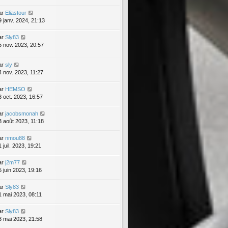
ar
Eliastour
9 janv. 2024, 21:13
ar
Sly83
5 nov. 2023, 20:57
ar
sly
4 nov. 2023, 11:27
ar
HEMSO
3 oct. 2023, 16:57
ar
jacobsmonah
3 août 2023, 11:18
ar
nmou88
 juil. 2023, 19:21
ar
j2m77
5 juin 2023, 19:16
ar
Sly83
1 mai 2023, 08:11
ar
Sly83
3 mai 2023, 21:58