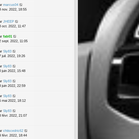
ar
marcus04
4 nov. 2022, 18:55
ar
JHEEP
8 oct. 2022, 11:47
ar
fab01
2 sept. 2022, 11:05
ar
Sly83
 juil. 2022, 19:26
ar
Sly83
0 juin 2022, 15:48
ar
Sly83
8 juin 2022, 22:59
ar
Sly83
5 mai 2022, 18:12
ar
Sly83
3 févr. 2022, 21:07
ar
chtiscedric62
4 févr. 2022, 18:44