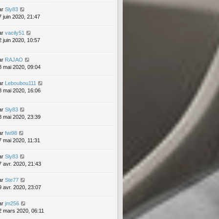
ar
Sly83
7 juin 2020, 21:47
ar
vacily51
2 juin 2020, 10:57
ar
RAJAO
8 mai 2020, 09:04
ar
Leboubou111
8 mai 2020, 16:06
ar
Sly83
8 mai 2020, 23:39
ar
fwi98
7 mai 2020, 11:31
ar
Sly83
7 avr. 2020, 21:43
ar
Ste77
9 avr. 2020, 23:07
ar
jm256
2 mars 2020, 06:11