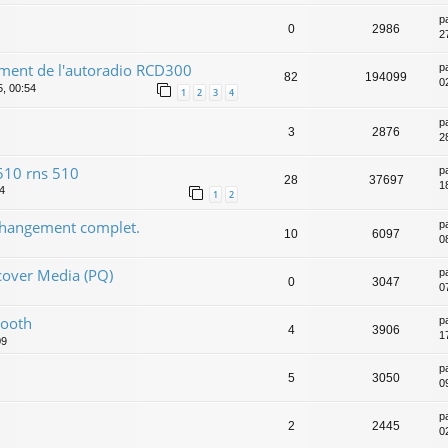
p
0
2986
2
ent de l'autoradio RCD300
p
82
194099
0
5, 00:54
1
2
3
4
p
3
2876
2
510 rns 510
p
28
37697
1
4
1
2
changement complet.
p
10
6097
0
cover Media (PQ)
p
0
3047
0
tooth
p
4
3906
1
09
p
5
3050
0
p
2
2445
0