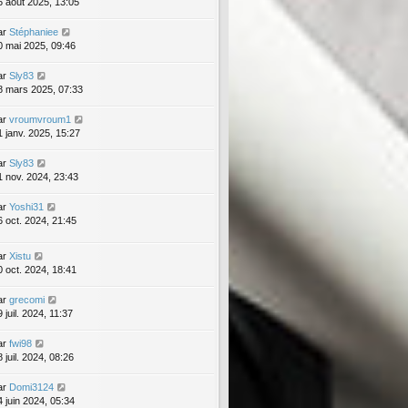
6 août 2025, 13:05
ar
Stéphaniee
0 mai 2025, 09:46
ar
Sly83
8 mars 2025, 07:33
ar
vroumvroum1
1 janv. 2025, 15:27
ar
Sly83
1 nov. 2024, 23:43
ar
Yoshi31
6 oct. 2024, 21:45
ar
Xistu
0 oct. 2024, 18:41
ar
grecomi
 juil. 2024, 11:37
ar
fwi98
 juil. 2024, 08:26
ar
Domi3124
4 juin 2024, 05:34