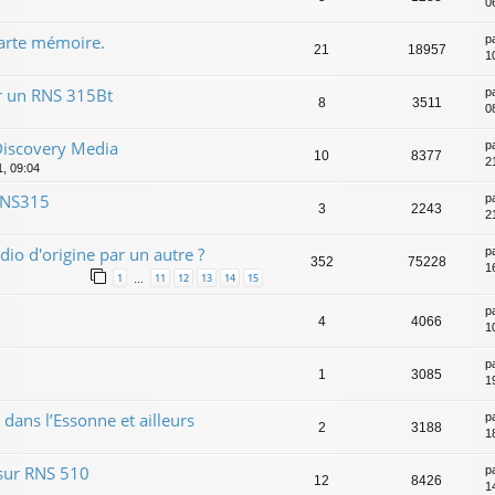
0
carte mémoire.
p
21
18957
1
r un RNS 315Bt
p
8
3511
0
Discovery Media
p
10
8377
2
1, 09:04
 RNS315
p
3
2243
2
io d'origine par un autre ?
p
352
75228
1
1
11
12
13
14
15
…
p
4
4066
1
p
1
3085
19
 dans l’Essonne et ailleurs
p
2
3188
18
 sur RNS 510
p
12
8426
1