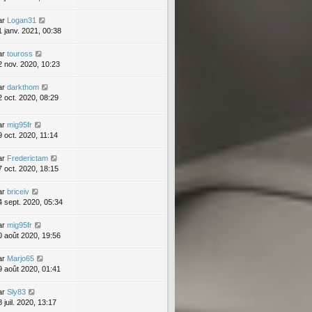
ar
Logan31
1 janv. 2021, 00:38
ar
touross
2 nov. 2020, 10:23
ar
darkthom
2 oct. 2020, 08:29
ar
mig95fr
9 oct. 2020, 11:14
ar
Frederictam
7 oct. 2020, 18:15
ar
briceiv
4 sept. 2020, 05:34
ar
mig95fr
0 août 2020, 19:56
ar
Marjo65
9 août 2020, 01:41
ar
Sly83
 juil. 2020, 13:17