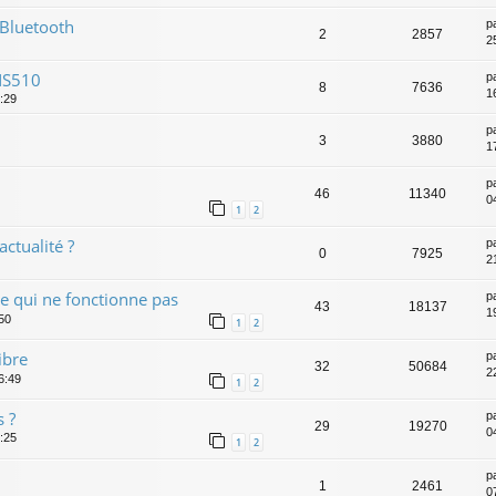
 Bluetooth
p
2
2857
2
NS510
p
8
7636
1
:29
p
3
3880
1
p
46
11340
04
1
2
actualité ?
p
0
7925
2
e qui ne fonctionne pas
p
43
18137
1
:50
1
2
ibre
p
32
50684
2
6:49
1
2
 ?
p
29
19270
0
2:25
1
2
p
1
2461
0