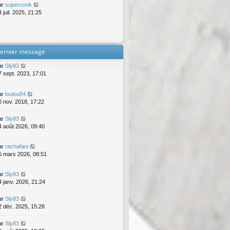
ar
supercook
 juil. 2025, 21:25
ernier message
ar
Sly83
7 sept. 2023, 17:01
ar
loulou84
0 nov. 2018, 17:22
ar
Sly83
4 août 2026, 09:40
ar
rachafani
5 mars 2026, 08:51
ar
Sly83
4 janv. 2026, 21:24
ar
Sly83
2 déc. 2025, 15:28
ar
Sly83