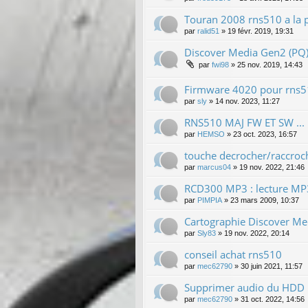
Touran 2008 rns510 a la 
par
ralid51
»
19 févr. 2019, 19:31
Discover Media Gen2 (PQ)
par
fwi98
»
25 nov. 2019, 14:43
Firmware 4020 pour rns
par
sly
»
14 nov. 2023, 11:27
RNS510 MAJ FW ET SW ...
par
HEMSO
»
23 oct. 2023, 16:57
touche decrocher/raccroc
par
marcus04
»
19 nov. 2022, 21:46
RCD300 MP3 : lecture MP
par
PIMPIA
»
23 mars 2009, 10:37
Cartographie Discover M
par
Sly83
»
19 nov. 2022, 20:14
conseil achat rns510
par
mec62790
»
30 juin 2021, 11:57
Supprimer audio du HDD
par
mec62790
»
31 oct. 2022, 14:56