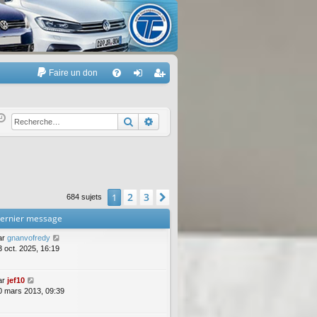
Faire un don
A
FA
on
’e
Q
ne
nr
Rechercher
Recherche avancée
xi
eg
on
ist
re
2
3
1
Suivante
684 sujets
r
ernier message
ar
gnanvofredy
3 oct. 2025, 16:19
ar
jef10
0 mars 2013, 09:39