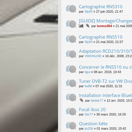
Cartographie RNS310
par
Sly83
»
27 juin 2020, 21:47
[GUIDE] Montage/Changem
par
lorenz054
»
21 mai 200
Cartographie RNS510
par
Sly83
»
21 mai 2020, 21:57
Adaptation RCD210/310/
par
VWONLINE
»
16 déc. 2008, 23:2
Concerver le RNS510 ou 
par
tigui
»
08 avr. 2018, 10:43
Tuner DVB-T2 sur VW Dis
par
fwi98
»
07 mai 2020, 11:31
Installation Interface Blue
par
tektek77
»
12 avr. 2020, 10:
Focal ibus 20
par
Ste77
»
30 mars 2020, 16:29
Question bête
par
jm256
»
01 mars 2020, 15:42