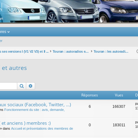
u Volkswagen Touran
res
er
ses versions I (V1 V2 V3) et II ...
Touran : autoradios et GPS
Touran : les autoradios VW et autres
 et autres
Rechercher
Recherche avancée
Réponses
Vues
D
ux sociaux (Facebook, Twitter, ...)
p
6
166307
1
ans
Fonctionnement du site : avis, demande,
 et anciens ) membres :)
p
0
183011
1
» dans
Accueil et présentations des membres de