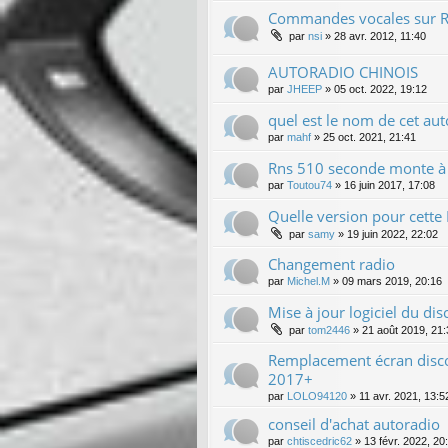
Commandes vocales sur 
par
nsi
»
28 avr. 2012, 11:40
AUTORADIO CHINOIS
par
JHEEP
»
05 oct. 2022, 19:12
quel est le nom de cet aut
par
mahf
»
25 oct. 2021, 21:41
Rns 510 seconde monte à 
par
Toutou74
»
16 juin 2017, 17:08
Quelle version pour cette
par
samy
»
19 juin 2022, 22:02
Changement radio
par
Michel.M
»
09 mars 2019, 20:16
Mise à jour logiciel du di
par
tom2446
»
21 août 2019, 21:
Remplacement écran disco
2017+
par
LOLO94120
»
11 avr. 2021, 13:5
conseil d'achat autoradio
par
chtiscedric62
»
13 févr. 2022, 20