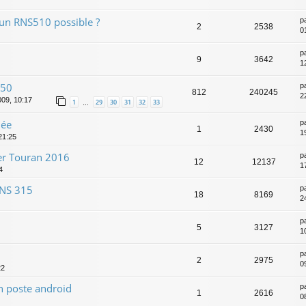
n RNS510 possible ?
p
2
2538
0
p
9
3642
1
050
p
812
240245
2
009, 10:17
1
29
30
31
32
33
…
née
p
1
2430
1
21:25
er Touran 2016
p
12
12137
1
4
RNS 315
p
18
8169
2
p
5
3127
1
p
2
2975
0
22
n poste android
p
1
2616
08