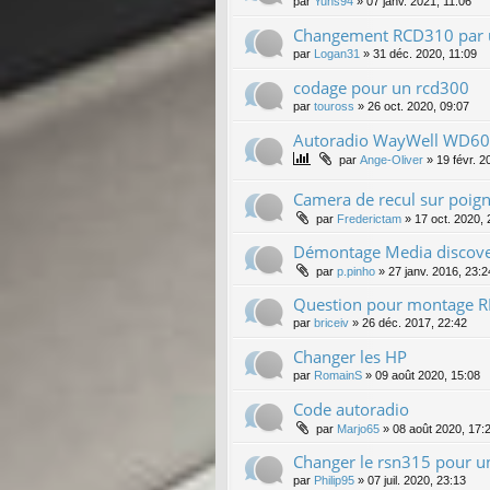
par
Yuns94
»
07 janv. 2021, 11:06
Changement RCD310 par u
par
Logan31
»
31 déc. 2020, 11:09
codage pour un rcd300
par
touross
»
26 oct. 2020, 09:07
Autoradio WayWell WD6
par
Ange-Oliver
»
19 févr. 2
Camera de recul sur poig
par
Frederictam
»
17 oct. 2020, 
Démontage Media discov
par
p.pinho
»
27 janv. 2016, 23:2
Question pour montage 
par
briceiv
»
26 déc. 2017, 22:42
Changer les HP
par
RomainS
»
09 août 2020, 15:08
Code autoradio
par
Marjo65
»
08 août 2020, 17:
Changer le rsn315 pour u
par
Philip95
»
07 juil. 2020, 23:13