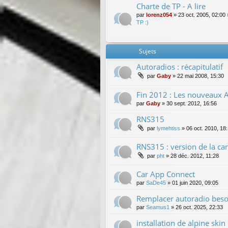
Charte de TP - A lire
par
lorenz054
»
23 oct. 2005, 02:00
TP :)
Sujets
Autoradios : récapitulatif
par
Gaby
»
22 mai 2008, 15:30
Fin 2012 : Les nouveaux 
par
Gaby
»
30 sept. 2012, 16:56
RNS315
par
lymehtiss
»
06 oct. 2010, 18
RNS315 : version de la car
par
pht
»
28 déc. 2012, 11:28
Car App Connect
par
SaDe45
»
01 juin 2020, 09:05
Remplacer autoradio beso
par
Seamus1
»
26 oct. 2025, 22:33
installation de alpine skin