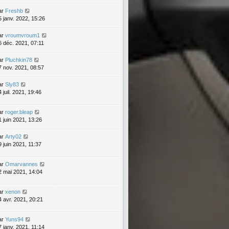
ar
Freshb
5 janv. 2022, 15:26
ar
vroumvroum1
6 déc. 2021, 07:11
ar
Pluchkin78
7 nov. 2021, 08:57
ar
Sly83
 juil. 2021, 19:46
ar
roger.bleap
1 juin 2021, 13:26
ar
Arty02
9 juin 2021, 11:37
ar
Omarvannes
2 mai 2021, 14:04
ar
xenon
4 avr. 2021, 20:21
ar
Yuns94
7 janv. 2021, 11:14