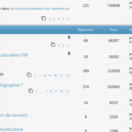
p
121
730646
14
» dans
Accueil et présentations des membres de
1
2
3
4
5
Réponses
Vues
D
p
69
66287
0
1
2
3
Autoradios VW
p
16
18262
1
p
289
112503
0
:18
1
8
9
10
11
12
…
tographie ?
p
274
103902
0
1
7
8
9
10
11
…
p
14
8215
1
in de conseils
p
9
2226
1
 multicolore
p
5
1288