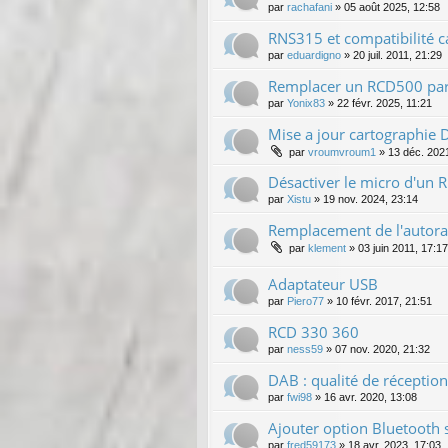
par
rachafani
»
05 août 2025, 12:58
RNS315 et compatibilité 
par
eduardigno
»
20 juil. 2011, 21:29
Remplacer un RCD500 pa
par
Yonix83
»
22 févr. 2025, 11:21
Mise a jour cartographie 
par
vroumvroum1
»
13 déc. 202
Désactiver le micro d'un
par
Xistu
»
19 nov. 2024, 23:14
Remplacement de l'autorad
par
klement
»
03 juin 2011, 17:17
Adaptateur USB
par
Piero77
»
10 févr. 2017, 21:51
RCD 330 360
par
ness59
»
07 nov. 2020, 21:32
DAB : qualité de réception
par
fwi98
»
16 avr. 2020, 13:08
Ajouter option Bluetooth
par
fred59173
»
18 avr. 2023, 17:03