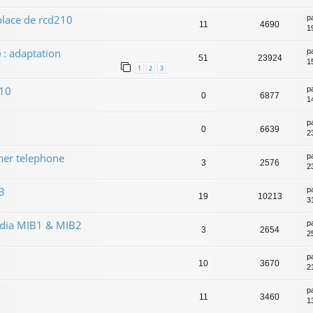
place de rcd210
p
11
4690
1
 : adaptation
p
51
23924
1
1
2
3
510
p
0
6877
1
p
0
6639
2
her telephone
p
3
2576
2
3
p
19
10213
31
edia MIB1 & MIB2
p
3
2654
2
p
10
3670
2
p
11
3460
1