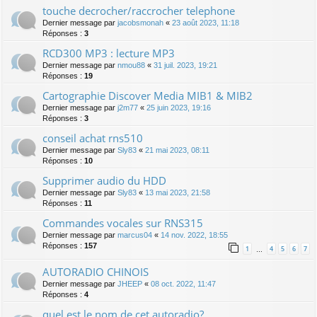
touche decrocher/raccrocher telephone
Dernier message par
jacobsmonah
«
23 août 2023, 11:18
Réponses :
3
RCD300 MP3 : lecture MP3
Dernier message par
nmou88
«
31 juil. 2023, 19:21
Réponses :
19
Cartographie Discover Media MIB1 & MIB2
Dernier message par
j2m77
«
25 juin 2023, 19:16
Réponses :
3
conseil achat rns510
Dernier message par
Sly83
«
21 mai 2023, 08:11
Réponses :
10
Supprimer audio du HDD
Dernier message par
Sly83
«
13 mai 2023, 21:58
Réponses :
11
Commandes vocales sur RNS315
Dernier message par
marcus04
«
14 nov. 2022, 18:55
Réponses :
157
1
4
5
6
7
…
AUTORADIO CHINOIS
Dernier message par
JHEEP
«
08 oct. 2022, 11:47
Réponses :
4
quel est le nom de cet autoradio?