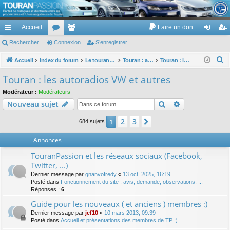
TouranPassion
Accueil
Faire un don
Le forum des propriétaires ou futurs acquéreurs du Volkswagen Touran
cc
Rechercher
or
Connexion
e
S’enregistrer
on
’e
ès
u
m
ne
nr
R
Accueil
Index du forum
Le touran dans ses versions I (V1 V2 V3) et II ...
Touran : autoradios et GPS
Touran : les autoradios VW et autres
e
ra
m
br
xi
eg
Touran : les autoradios VW et autres
c
pi
s
es
on
ist
Modérateur :
Modérateurs
h
Rechercher
Recherche av
Nouveau sujet
de
re
e
r
r
2
3
1
Suivante
684 sujets
c
Annonces
h
e
TouranPassion et les réseaux sociaux (Facebook,
r
Twitter, ...)
Dernier message par
gnanvofredy
«
13 oct. 2025, 16:19
Posté dans
Fonctionnement du site : avis, demande, observations, ...
Réponses :
6
Guide pour les nouveaux ( et anciens ) membres :)
Dernier message par
jef10
«
10 mars 2013, 09:39
Posté dans
Accueil et présentations des membres de TP :)