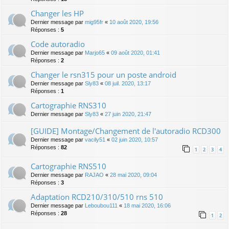
Changer les HP
Dernier message par
mig95fr
«
10 août 2020, 19:56
Réponses :
5
Code autoradio
Dernier message par
Marjo65
«
09 août 2020, 01:41
Réponses :
2
Changer le rsn315 pour un poste android
Dernier message par
Sly83
«
08 juil. 2020, 13:17
Réponses :
1
Cartographie RNS310
Dernier message par
Sly83
«
27 juin 2020, 21:47
[GUIDE] Montage/Changement de l'autoradio RCD300
Dernier message par
vacily51
«
02 juin 2020, 10:57
Réponses :
82
1
2
3
4
Cartographie RNS510
Dernier message par
RAJAO
«
28 mai 2020, 09:04
Réponses :
3
Adaptation RCD210/310/510 rns 510
Dernier message par
Leboubou111
«
18 mai 2020, 16:06
Réponses :
28
1
2