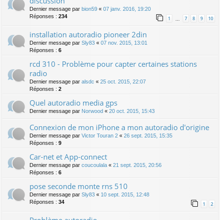
discussion
Dernier message par
bion59
«
07 janv. 2016, 19:20
Réponses :
234
1
7
8
9
10
…
installation autoradio pioneer 2din
Dernier message par
Sly83
«
07 nov. 2015, 13:01
Réponses :
6
rcd 310 - Problème pour capter certaines stations
radio
Dernier message par
alsdc
«
25 oct. 2015, 22:07
Réponses :
2
Quel autoradio media gps
Dernier message par
Norwood
«
20 oct. 2015, 15:43
Connexion de mon iPhone a mon autoradio d'origine
Dernier message par
Victor Touran 2
«
26 sept. 2015, 15:35
Réponses :
9
Car-net et App-connect
Dernier message par
coucoulala
«
21 sept. 2015, 20:56
Réponses :
6
pose seconde monte rns 510
Dernier message par
Sly83
«
10 sept. 2015, 12:48
Réponses :
34
1
2
Problème autoradio