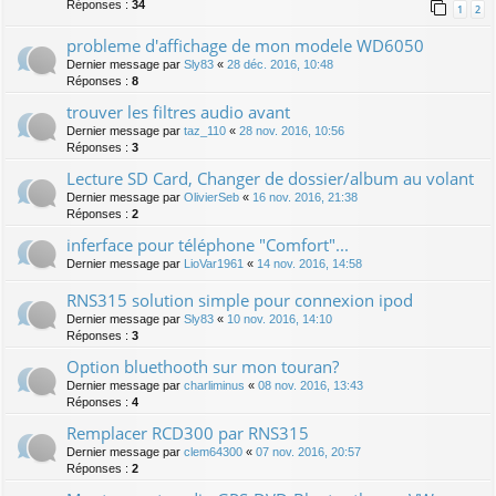
Réponses :
34
1
2
probleme d'affichage de mon modele WD6050
Dernier message par
Sly83
«
28 déc. 2016, 10:48
Réponses :
8
trouver les filtres audio avant
Dernier message par
taz_110
«
28 nov. 2016, 10:56
Réponses :
3
Lecture SD Card, Changer de dossier/album au volant
Dernier message par
OlivierSeb
«
16 nov. 2016, 21:38
Réponses :
2
inferface pour téléphone "Comfort"...
Dernier message par
LioVar1961
«
14 nov. 2016, 14:58
RNS315 solution simple pour connexion ipod
Dernier message par
Sly83
«
10 nov. 2016, 14:10
Réponses :
3
Option bluethooth sur mon touran?
Dernier message par
charliminus
«
08 nov. 2016, 13:43
Réponses :
4
Remplacer RCD300 par RNS315
Dernier message par
clem64300
«
07 nov. 2016, 20:57
Réponses :
2