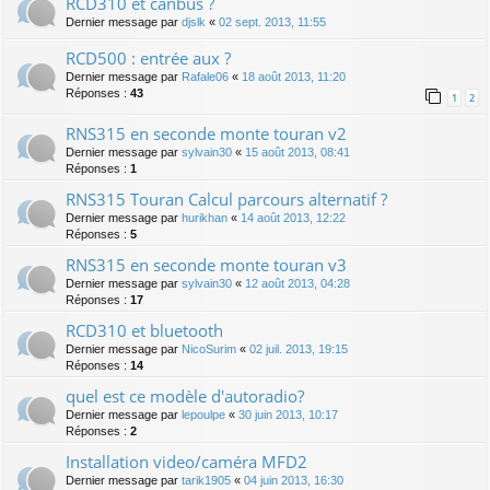
RCD310 et canbus ?
Dernier message par
djslk
«
02 sept. 2013, 11:55
RCD500 : entrée aux ?
Dernier message par
Rafale06
«
18 août 2013, 11:20
Réponses :
43
1
2
RNS315 en seconde monte touran v2
Dernier message par
sylvain30
«
15 août 2013, 08:41
Réponses :
1
RNS315 Touran Calcul parcours alternatif ?
Dernier message par
hurikhan
«
14 août 2013, 12:22
Réponses :
5
RNS315 en seconde monte touran v3
Dernier message par
sylvain30
«
12 août 2013, 04:28
Réponses :
17
RCD310 et bluetooth
Dernier message par
NicoSurim
«
02 juil. 2013, 19:15
Réponses :
14
quel est ce modèle d'autoradio?
Dernier message par
lepoulpe
«
30 juin 2013, 10:17
Réponses :
2
Installation video/caméra MFD2
Dernier message par
tarik1905
«
04 juin 2013, 16:30