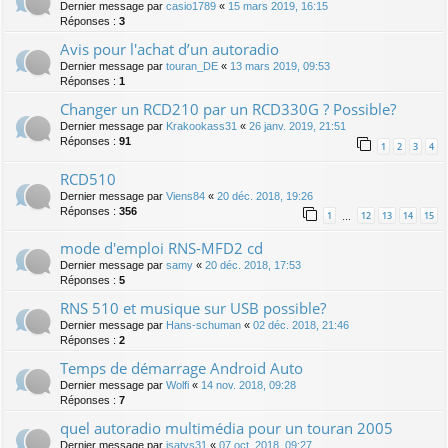
Dernier message par
casio1789
«
15 mars 2019, 16:15
Réponses :
3
Avis pour l'achat d’un autoradio
Dernier message par
touran_DE
«
13 mars 2019, 09:53
Réponses :
1
Changer un RCD210 par un RCD330G ? Possible?
Dernier message par
Krakookass31
«
26 janv. 2019, 21:51
Réponses :
91
1
2
3
4
RCD510
Dernier message par
Viens84
«
20 déc. 2018, 19:26
Réponses :
356
1
12
13
14
15
…
mode d'emploi RNS-MFD2 cd
Dernier message par
samy
«
20 déc. 2018, 17:53
Réponses :
5
RNS 510 et musique sur USB possible?
Dernier message par
Hans-schuman
«
02 déc. 2018, 21:46
Réponses :
2
Temps de démarrage Android Auto
Dernier message par
Wolfi
«
14 nov. 2018, 09:28
Réponses :
7
quel autoradio multimédia pour un touran 2005
Dernier message par
isatys31
«
07 oct. 2018, 09:27