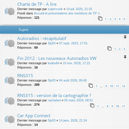
Charte de TP - A lire
Dernier message par
supercook
«
14 juil. 2025, 21:25
Posté dans
Accueil et présentations des membres de TP :)
Réponses :
121
1
2
3
4
5
Sujets
Autoradios : récapitulatif
Dernier message par
Sly83
«
07 sept. 2023, 17:01
Réponses :
69
1
2
3
Fin 2012 : Les nouveaux Autoradios VW
Dernier message par
loulou84
«
10 nov. 2018, 17:22
Réponses :
16
RNS315
Dernier message par
Sly83
«
04 août 2026, 09:40
Réponses :
289
1
9
10
11
12
…
RNS315 : version de la cartographie ?
Dernier message par
rachafani
«
05 mars 2026, 08:51
Réponses :
274
1
8
9
10
11
…
Car App Connect
Dernier message par
Sly83
«
14 janv. 2026, 21:24
Réponses :
14