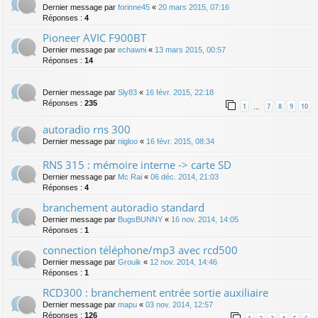
Dernier message par
forinne45
«
20 mars 2015, 07:16
Réponses :
4
Pioneer AVIC F900BT
Dernier message par
echawni
«
13 mars 2015, 00:57
Réponses :
14
Dernier message par
Sly83
«
16 févr. 2015, 22:18
Réponses :
235
1
7
8
9
10
…
autoradio rns 300
Dernier message par
nigloo
«
16 févr. 2015, 08:34
RNS 315 : mémoire interne -> carte SD
Dernier message par
Mc Rai
«
06 déc. 2014, 21:03
Réponses :
4
branchement autoradio standard
Dernier message par
BugsBUNNY
«
16 nov. 2014, 14:05
Réponses :
1
connection téléphone/mp3 avec rcd500
Dernier message par
Grouik
«
12 nov. 2014, 14:46
Réponses :
1
RCD300 : branchement entrée sortie auxiliaire
Dernier message par
mapu
«
03 nov. 2014, 12:57
Réponses :
126