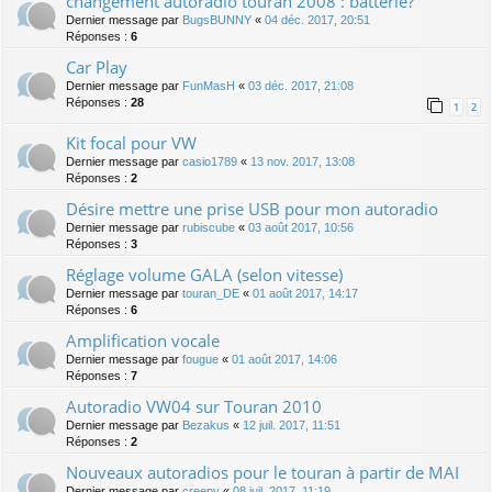
changement autoradio touran 2008 : batterie?
Dernier message par
BugsBUNNY
«
04 déc. 2017, 20:51
Réponses :
6
Car Play
Dernier message par
FunMasH
«
03 déc. 2017, 21:08
Réponses :
28
1
2
Kit focal pour VW
Dernier message par
casio1789
«
13 nov. 2017, 13:08
Réponses :
2
Désire mettre une prise USB pour mon autoradio
Dernier message par
rubiscube
«
03 août 2017, 10:56
Réponses :
3
Réglage volume GALA (selon vitesse)
Dernier message par
touran_DE
«
01 août 2017, 14:17
Réponses :
6
Amplification vocale
Dernier message par
fougue
«
01 août 2017, 14:06
Réponses :
7
Autoradio VW04 sur Touran 2010
Dernier message par
Bezakus
«
12 juil. 2017, 11:51
Réponses :
2
Nouveaux autoradios pour le touran à partir de MAI
Dernier message par
creepy
«
08 juil. 2017, 11:19