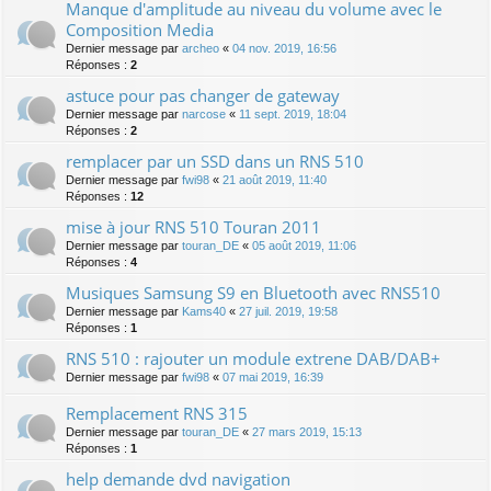
Manque d'amplitude au niveau du volume avec le
Composition Media
Dernier message par
archeo
«
04 nov. 2019, 16:56
Réponses :
2
astuce pour pas changer de gateway
Dernier message par
narcose
«
11 sept. 2019, 18:04
Réponses :
2
remplacer par un SSD dans un RNS 510
Dernier message par
fwi98
«
21 août 2019, 11:40
Réponses :
12
mise à jour RNS 510 Touran 2011
Dernier message par
touran_DE
«
05 août 2019, 11:06
Réponses :
4
Musiques Samsung S9 en Bluetooth avec RNS510
Dernier message par
Kams40
«
27 juil. 2019, 19:58
Réponses :
1
RNS 510 : rajouter un module extrene DAB/DAB+
Dernier message par
fwi98
«
07 mai 2019, 16:39
Remplacement RNS 315
Dernier message par
touran_DE
«
27 mars 2019, 15:13
Réponses :
1
help demande dvd navigation