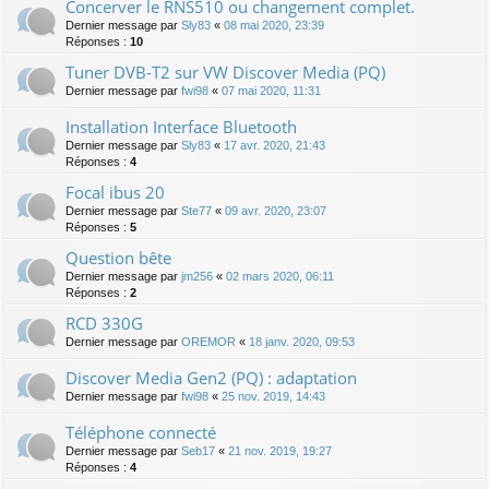
Concerver le RNS510 ou changement complet.
Dernier message par
Sly83
«
08 mai 2020, 23:39
Réponses :
10
Tuner DVB-T2 sur VW Discover Media (PQ)
Dernier message par
fwi98
«
07 mai 2020, 11:31
Installation Interface Bluetooth
Dernier message par
Sly83
«
17 avr. 2020, 21:43
Réponses :
4
Focal ibus 20
Dernier message par
Ste77
«
09 avr. 2020, 23:07
Réponses :
5
Question bête
Dernier message par
jm256
«
02 mars 2020, 06:11
Réponses :
2
RCD 330G
Dernier message par
OREMOR
«
18 janv. 2020, 09:53
Discover Media Gen2 (PQ) : adaptation
Dernier message par
fwi98
«
25 nov. 2019, 14:43
Téléphone connecté
Dernier message par
Seb17
«
21 nov. 2019, 19:27
Réponses :
4