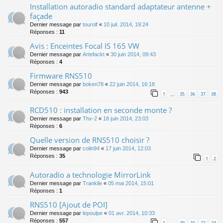
Installation autoradio standard adaptateur antenne +
façade
Dernier message par
tourolf
«
10 juil. 2014, 19:24
Réponses :
11
Avis : Enceintes Focal IS 165 VW
Dernier message par
Artefackt
«
30 juin 2014, 09:43
Réponses :
4
Firmware RNS510
Dernier message par
boken78
«
22 juin 2014, 16:18
Réponses :
943
1
35
36
37
38
…
RCD510 : installation en seconde monte ?
Dernier message par
Thx-2
«
18 juin 2014, 23:03
Réponses :
6
Quelle version de RNS510 choisir ?
Dernier message par
colin94
«
17 juin 2014, 12:03
Réponses :
35
1
2
Autoradio a technologie MirrorLink
Dernier message par
Trankile
«
05 mai 2014, 15:01
Réponses :
1
RNS510 [Ajout de POI]
Dernier message par
lepoulpe
«
01 avr. 2014, 10:33
Réponses :
557
1
20
21
22
23