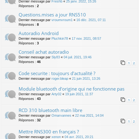
Dernier message par
Freshb
«
25 janv. 2022, 15:26
Réponses :
2
Questions.mises a jour RNS510
Dernier message par
vroumvroum1
«
16 déc. 2021, 07:11
Réponses :
8
Autoradio Android
Dernier message par
Pluchkin78
«
17 nov. 2021, 08:57
Réponses :
3
Conseil achat autoradio
Dernier message par
Sly83
«
04 juil. 2021, 19:46
Réponses :
46
1
2
Code securite : toujours d'actualité ?
Dernier message par
roger.bleap
«
21 juin 2021, 13:26
Module bluetooth d'origine qui ne fonctionne pas
Dernier message par
Arty02
«
19 juin 2021, 11:37
Réponses :
43
1
2
RCD 310 bluetooth main libre
Dernier message par
Omarvannes
«
22 mai 2021, 14:04
Réponses :
32
1
2
Mettre RNS300 en français ?
Dernier message par
xenon
«
04 avr. 2021, 20:21