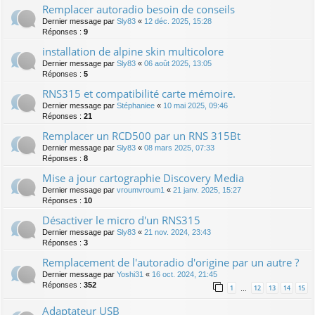
Remplacer autoradio besoin de conseils
Dernier message par
Sly83
«
12 déc. 2025, 15:28
Réponses :
9
installation de alpine skin multicolore
Dernier message par
Sly83
«
06 août 2025, 13:05
Réponses :
5
RNS315 et compatibilité carte mémoire.
Dernier message par
Stéphaniee
«
10 mai 2025, 09:46
Réponses :
21
Remplacer un RCD500 par un RNS 315Bt
Dernier message par
Sly83
«
08 mars 2025, 07:33
Réponses :
8
Mise a jour cartographie Discovery Media
Dernier message par
vroumvroum1
«
21 janv. 2025, 15:27
Réponses :
10
Désactiver le micro d'un RNS315
Dernier message par
Sly83
«
21 nov. 2024, 23:43
Réponses :
3
Remplacement de l'autoradio d'origine par un autre ?
Dernier message par
Yoshi31
«
16 oct. 2024, 21:45
Réponses :
352
1
12
13
14
15
…
Adaptateur USB