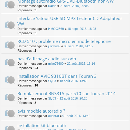
Montage autoradio GPS-DVD-Bluetooth non-VW
Dernier message par
Kaïdo
«
20 sept. 2016, 20:06
Réponses :
3
Interface Yatour USB SD MP3 Lecteur CD Adaptateur
VW
Dernier message par
HMOOB69
«
18 sept. 2016, 18:28
Réponses :
3
RCD 510 : problème micro en mode téléphone
Dernier message par
julinho99
«
08 sept. 2016, 14:15
Réponses :
2
pas d'affichage audio sur odb
Dernier message par
mike76600
«
22 août 2016, 13:14
Réponses :
23
Installation AVIC 9310BT dans Touran 3
Dernier message par
Sly83
«
18 août 2016, 13:45
Réponses :
16
Remplacement RNS315 par 510 sur Touran 2014
Dernier message par
Sly83
«
12 août 2016, 20:28
Réponses :
3
avis modèle autoradio ?
Dernier message par
euphrat
«
01 août 2016, 13:42
installation kit bluetooth