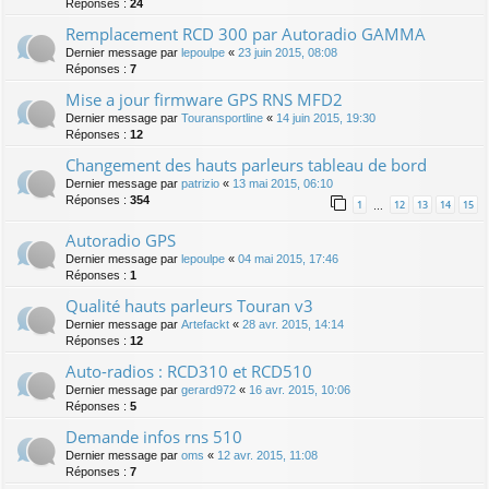
Réponses :
24
Remplacement RCD 300 par Autoradio GAMMA
Dernier message par
lepoulpe
«
23 juin 2015, 08:08
Réponses :
7
Mise a jour firmware GPS RNS MFD2
Dernier message par
Touransportline
«
14 juin 2015, 19:30
Réponses :
12
Changement des hauts parleurs tableau de bord
Dernier message par
patrizio
«
13 mai 2015, 06:10
Réponses :
354
1
12
13
14
15
…
Autoradio GPS
Dernier message par
lepoulpe
«
04 mai 2015, 17:46
Réponses :
1
Qualité hauts parleurs Touran v3
Dernier message par
Artefackt
«
28 avr. 2015, 14:14
Réponses :
12
Auto-radios : RCD310 et RCD510
Dernier message par
gerard972
«
16 avr. 2015, 10:06
Réponses :
5
Demande infos rns 510
Dernier message par
oms
«
12 avr. 2015, 11:08
Réponses :
7