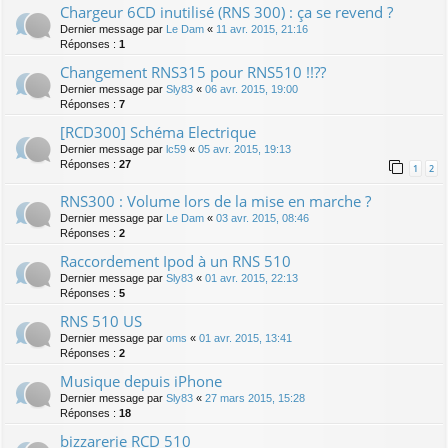
Chargeur 6CD inutilisé (RNS 300) : ça se revend ?
Dernier message par
Le Dam
«
11 avr. 2015, 21:16
Réponses :
1
Changement RNS315 pour RNS510 !!??
Dernier message par
Sly83
«
06 avr. 2015, 19:00
Réponses :
7
[RCD300] Schéma Electrique
Dernier message par
lc59
«
05 avr. 2015, 19:13
Réponses :
27
1
2
RNS300 : Volume lors de la mise en marche ?
Dernier message par
Le Dam
«
03 avr. 2015, 08:46
Réponses :
2
Raccordement Ipod à un RNS 510
Dernier message par
Sly83
«
01 avr. 2015, 22:13
Réponses :
5
RNS 510 US
Dernier message par
oms
«
01 avr. 2015, 13:41
Réponses :
2
Musique depuis iPhone
Dernier message par
Sly83
«
27 mars 2015, 15:28
Réponses :
18
bizzarerie RCD 510