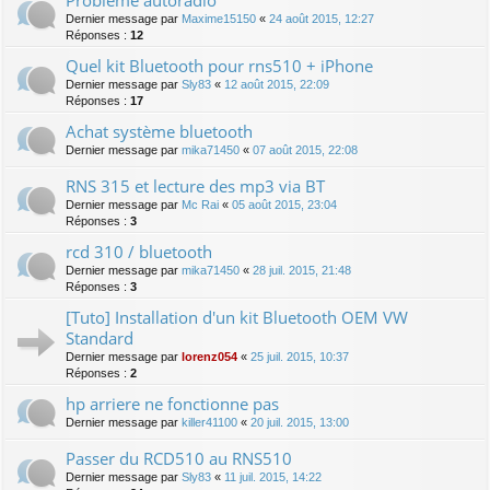
Dernier message par
Maxime15150
«
24 août 2015, 12:27
Réponses :
12
Quel kit Bluetooth pour rns510 + iPhone
Dernier message par
Sly83
«
12 août 2015, 22:09
Réponses :
17
Achat système bluetooth
Dernier message par
mika71450
«
07 août 2015, 22:08
RNS 315 et lecture des mp3 via BT
Dernier message par
Mc Rai
«
05 août 2015, 23:04
Réponses :
3
rcd 310 / bluetooth
Dernier message par
mika71450
«
28 juil. 2015, 21:48
Réponses :
3
[Tuto] Installation d'un kit Bluetooth OEM VW
Standard
Dernier message par
lorenz054
«
25 juil. 2015, 10:37
Réponses :
2
hp arriere ne fonctionne pas
Dernier message par
killer41100
«
20 juil. 2015, 13:00
Passer du RCD510 au RNS510
Dernier message par
Sly83
«
11 juil. 2015, 14:22