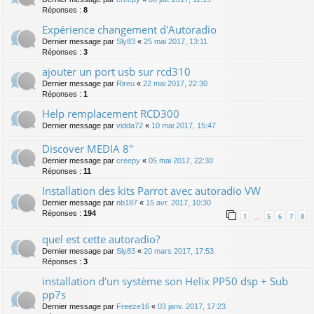
Réponses :
8
Expérience changement d'Autoradio
Dernier message par
Sly83
«
25 mai 2017, 13:11
Réponses :
3
ajouter un port usb sur rcd310
Dernier message par
Rireu
«
22 mai 2017, 22:30
Réponses :
1
Help remplacement RCD300
Dernier message par
vidda72
«
10 mai 2017, 15:47
Discover MEDIA 8"
Dernier message par
creepy
«
05 mai 2017, 22:30
Réponses :
11
Installation des kits Parrot avec autoradio VW
Dernier message par
nb187
«
15 avr. 2017, 10:30
Réponses :
194
1
5
6
7
8
…
quel est cette autoradio?
Dernier message par
Sly83
«
20 mars 2017, 17:53
Réponses :
3
installation d'un système son Helix PP50 dsp + Sub
pp7s
Dernier message par
Freeze16
«
03 janv. 2017, 17:23