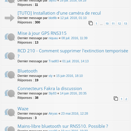
Dernier message par
Sly83
«
28 juil. 2016, 09:18
Réponses :
11
[TUTO] Installation d'une caméra de recul
Dernier message par
blotfib
«
12 juil. 2018, 01:10
Réponses :
300
1
10
11
12
13
…
Mise à jour GPS RNS315
Dernier message par
niquau
«
08 juil. 2016, 11:39
Réponses :
13
RCD 210 - Comment supprimer l'extinction temporisée
?
Dernier message par
Trad83
«
01 juil. 2016, 14:13
Bluetooth
Dernier message par
sly
«
15 juin 2016, 18:10
Réponses :
19
Connecteurs Fakra la discussion
Dernier message par
Sly83
«
14 juin 2016, 20:35
Réponses :
38
1
2
Waze
Dernier message par
Airyas
«
23 mai 2016, 12:28
Réponses :
3
Mains-libre bluetooth sur RNS510. Possible ?