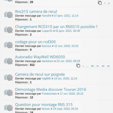
Réponses :
29
1
2
Rns315 camera de recul
Dernier message par
Yuns94
«
07 janv. 2021, 11:14
Réponses :
1
Changement RCD310 par un RNS510 possible ?
Dernier message par
Logan31
«
01 janv. 2021, 00:38
Réponses :
2
codage pour un rcd300
Dernier message par
touross
«
12 nov. 2020, 10:23
Réponses :
9
Autoradio WayWell WD6050
Dernier message par
darkthom
«
22 oct. 2020, 08:29
Réponses :
812
1
30
31
32
33
…
Camera de recul sur poignée
Dernier message par
mig95fr
«
19 oct. 2020, 11:14
Réponses :
1
Démontage Media discover Touran 2016
Dernier message par
Frederictam
«
17 oct. 2020, 18:15
Réponses :
12
Question pour montage RNS 315
Dernier message par
briceiv
«
24 sept. 2020, 05:34
Réponses :
18