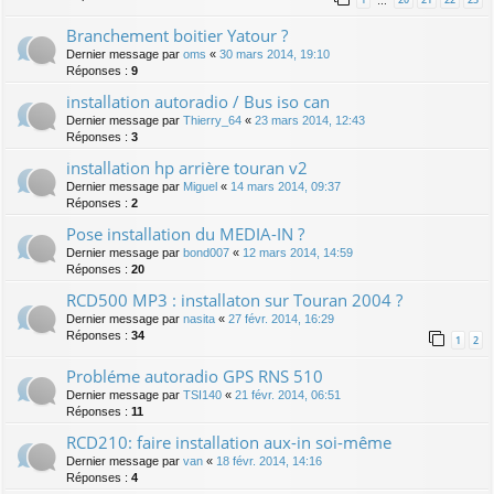
…
Branchement boitier Yatour ?
Dernier message par
oms
«
30 mars 2014, 19:10
Réponses :
9
installation autoradio / Bus iso can
Dernier message par
Thierry_64
«
23 mars 2014, 12:43
Réponses :
3
installation hp arrière touran v2
Dernier message par
Miguel
«
14 mars 2014, 09:37
Réponses :
2
Pose installation du MEDIA-IN ?
Dernier message par
bond007
«
12 mars 2014, 14:59
Réponses :
20
RCD500 MP3 : installaton sur Touran 2004 ?
Dernier message par
nasita
«
27 févr. 2014, 16:29
Réponses :
34
1
2
Probléme autoradio GPS RNS 510
Dernier message par
TSI140
«
21 févr. 2014, 06:51
Réponses :
11
RCD210: faire installation aux-in soi-même
Dernier message par
van
«
18 févr. 2014, 14:16
Réponses :
4