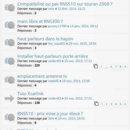
Compatibilité ou pas RNS510 sur touran 2008 ?
Dernier message par
oms
«
13 févr. 2014, 16:11
Réponses :
2
main libre et RNS300 ?
Dernier message par
jeremy17780
«
14 janv. 2014, 09:12
Réponses :
3
haut parleurs dans le hayon
Dernier message par
the_squal31
«
29 nov. 2013, 18:56
Réponses :
3
Installer haut-parleurs porte arrière
Dernier message par
sicilien83
«
25 nov. 2013, 17:21
Réponses :
220
1
6
7
8
9
…
emplacement antenne tv
Dernier message par
math85
«
18 nov. 2013, 13:58
Réponses :
4
Tuto Xcarlink
Dernier message par
sicilien83
«
03 nov. 2013, 17:01
Réponses :
138
1
2
3
4
5
6
RNS510 : prix mise à jour élevé ?
Dernier message par
Sine
«
18 oct. 2013, 18:01
Réponses :
9