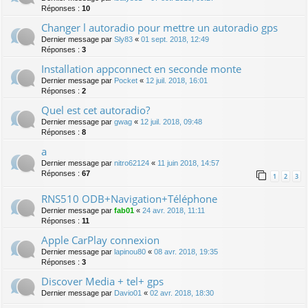
Réponses :
10
Changer l autoradio pour mettre un autoradio gps
Dernier message par
Sly83
«
01 sept. 2018, 12:49
Réponses :
3
Installation appconnect en seconde monte
Dernier message par
Pocket
«
12 juil. 2018, 16:01
Réponses :
2
Quel est cet autoradio?
Dernier message par
gwag
«
12 juil. 2018, 09:48
Réponses :
8
a
Dernier message par
nitro62124
«
11 juin 2018, 14:57
Réponses :
67
1
2
3
RNS510 ODB+Navigation+Téléphone
Dernier message par
fab01
«
24 avr. 2018, 11:11
Réponses :
11
Apple CarPlay connexion
Dernier message par
lapinou80
«
08 avr. 2018, 19:35
Réponses :
3
Discover Media + tel+ gps
Dernier message par
Davio01
«
02 avr. 2018, 18:30