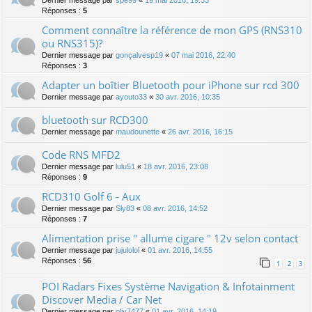
Dernier message par
spe99
«
19 mai 2016, 19:33
Réponses :
5
Comment connaître la référence de mon GPS (RNS310
ou RNS315)?
Dernier message par
gonçalvesp19
«
07 mai 2016, 22:40
Réponses :
3
Adapter un boîtier Bluetooth pour iPhone sur rcd 300
Dernier message par
ayouto33
«
30 avr. 2016, 10:35
bluetooth sur RCD300
Dernier message par
maudounette
«
26 avr. 2016, 16:15
Code RNS MFD2
Dernier message par
lulu51
«
18 avr. 2016, 23:08
Réponses :
9
RCD310 Golf 6 - Aux
Dernier message par
Sly83
«
08 avr. 2016, 14:52
Réponses :
7
Alimentation prise " allume cigare " 12v selon contact
Dernier message par
jujulolol
«
01 avr. 2016, 14:55
Réponses :
56
1
2
3
POI Radars Fixes Système Navigation & Infotainment
Discover Media / Car Net
Dernier message par
oliv7477
«
01 avr. 2016, 14:19