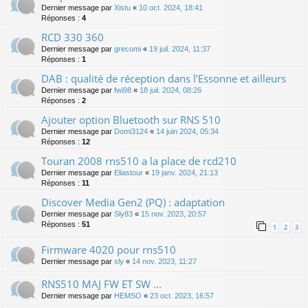
Dernier message par
Xistu
«
10 oct. 2024, 18:41
Réponses :
4
RCD 330 360
Dernier message par
grecomi
«
19 juil. 2024, 11:37
Réponses :
1
DAB : qualité de réception dans l’Essonne et ailleurs
Dernier message par
fwi98
«
18 juil. 2024, 08:26
Réponses :
2
Ajouter option Bluetooth sur RNS 510
Dernier message par
Domi3124
«
14 juin 2024, 05:34
Réponses :
12
Touran 2008 rns510 a la place de rcd210
Dernier message par
Eliastour
«
19 janv. 2024, 21:13
Réponses :
11
Discover Media Gen2 (PQ) : adaptation
Dernier message par
Sly83
«
15 nov. 2023, 20:57
Réponses :
51
1
2
3
Firmware 4020 pour rns510
Dernier message par
sly
«
14 nov. 2023, 11:27
RNS510 MAJ FW ET SW ...
Dernier message par
HEMSO
«
23 oct. 2023, 16:57