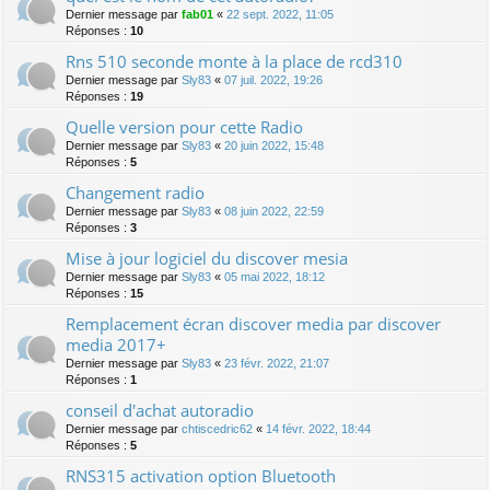
Dernier message par
fab01
«
22 sept. 2022, 11:05
Réponses :
10
Rns 510 seconde monte à la place de rcd310
Dernier message par
Sly83
«
07 juil. 2022, 19:26
Réponses :
19
Quelle version pour cette Radio
Dernier message par
Sly83
«
20 juin 2022, 15:48
Réponses :
5
Changement radio
Dernier message par
Sly83
«
08 juin 2022, 22:59
Réponses :
3
Mise à jour logiciel du discover mesia
Dernier message par
Sly83
«
05 mai 2022, 18:12
Réponses :
15
Remplacement écran discover media par discover
media 2017+
Dernier message par
Sly83
«
23 févr. 2022, 21:07
Réponses :
1
conseil d'achat autoradio
Dernier message par
chtiscedric62
«
14 févr. 2022, 18:44
Réponses :
5
RNS315 activation option Bluetooth