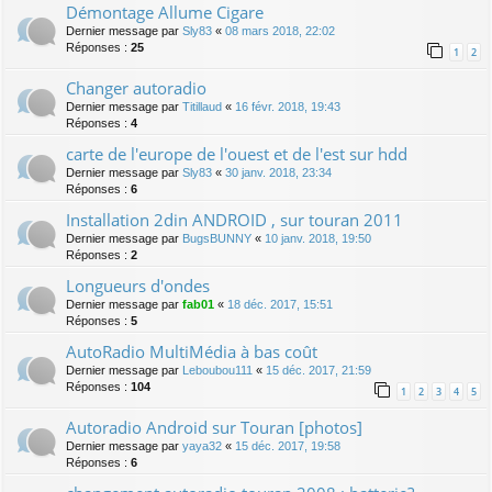
Démontage Allume Cigare
Dernier message par
Sly83
«
08 mars 2018, 22:02
Réponses :
25
1
2
Changer autoradio
Dernier message par
Titillaud
«
16 févr. 2018, 19:43
Réponses :
4
carte de l'europe de l'ouest et de l'est sur hdd
Dernier message par
Sly83
«
30 janv. 2018, 23:34
Réponses :
6
Installation 2din ANDROID , sur touran 2011
Dernier message par
BugsBUNNY
«
10 janv. 2018, 19:50
Réponses :
2
Longueurs d'ondes
Dernier message par
fab01
«
18 déc. 2017, 15:51
Réponses :
5
AutoRadio MultiMédia à bas coût
Dernier message par
Leboubou111
«
15 déc. 2017, 21:59
Réponses :
104
1
2
3
4
5
Autoradio Android sur Touran [photos]
Dernier message par
yaya32
«
15 déc. 2017, 19:58
Réponses :
6