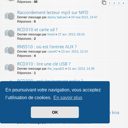
Réponses :
88
1
2
3
4
Raccordement lecteur mp3 sur MFD
Dernier message par
danny balcaen
«
04 mai 2013, 14:47
Réponses :
6
RCD310 et carte sd ?
Dernier message par
freed
«
27 avr. 2013, 09:24
Réponses :
2
RNS510 : où est l'entrée AUX ?
Dernier message par
cano67
«
23 avr. 2013, 12:10
Réponses :
4
RCD310 : lire une clé USB ?
Dernier message par
the_squal31
«
01 avr. 2013, 14:39
Réponses :
1
RCD300 : pré équipement nokia ?
Dernier message par
joselito57200
«
01 avr. 2013, 11:29
En poursuivant votre navigation, vous acceptez
RCD500 : fiches à l'arrière ?
l’utilisation de cookies.
En savoir plus
Dernier message par
megamach1975
«
24 mars 2013, 14:06
Réponses :
8
Kenwood ddx 7025 avec système de navigation kna
OK
dv-3200
Dernier message par
Ramo76
«
23 mars 2013, 17:27