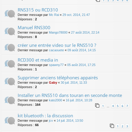
1
2
3
4
5
6
RNS315 ou RCD310
Dernier message par
Mc Rai
«
29 oct. 2014, 21:47
Réponses :
2
Manuel RNS300
Dernier message par
Mango78000
«
27 août 2014, 22:14
Réponses :
8
créer une entrée video sur le RNS510 ?
Dernier message par
cacaouete
«
09 août 2014, 14:15
RCD300 et media in
Dernier message par
spawny77
«
05 août 2014, 17:25
Réponses :
1
Supprimer anciens téléphones appairés
Dernier message par
Gaby
«
30 juil. 2014, 11:33
Réponses :
2
Installer un RNS510 dans touran en seconde monte
Dernier message par
kato2000
«
16 juil. 2014, 10:28
Réponses :
164
1
4
5
6
7
…
kit bluetooth : la discussion
Dernier message par
jcv
«
14 juil. 2014, 13:50
Réponses :
66
1
2
3