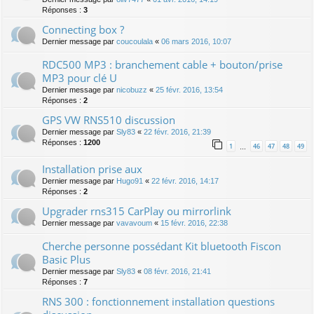
Réponses :
3
Connecting box ?
Dernier message par
coucoulala
«
06 mars 2016, 10:07
RDC500 MP3 : branchement cable + bouton/prise
MP3 pour clé U
Dernier message par
nicobuzz
«
25 févr. 2016, 13:54
Réponses :
2
GPS VW RNS510 discussion
Dernier message par
Sly83
«
22 févr. 2016, 21:39
Réponses :
1200
1
46
47
48
49
…
Installation prise aux
Dernier message par
Hugo91
«
22 févr. 2016, 14:17
Réponses :
2
Upgrader rns315 CarPlay ou mirrorlink
Dernier message par
vavavoum
«
15 févr. 2016, 22:38
Cherche personne possédant Kit bluetooth Fiscon
Basic Plus
Dernier message par
Sly83
«
08 févr. 2016, 21:41
Réponses :
7
RNS 300 : fonctionnement installation questions