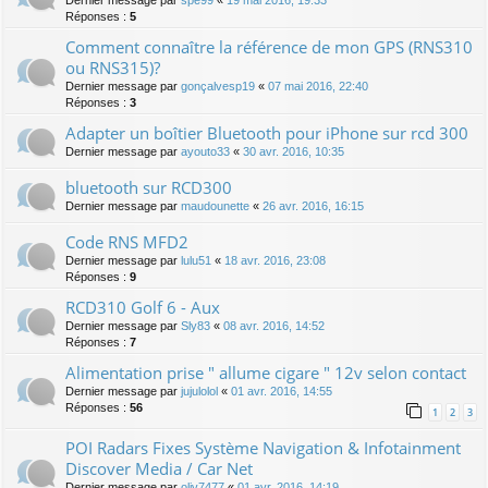
Dernier message par
spe99
«
19 mai 2016, 19:33
Réponses :
5
Comment connaître la référence de mon GPS (RNS310
ou RNS315)?
Dernier message par
gonçalvesp19
«
07 mai 2016, 22:40
Réponses :
3
Adapter un boîtier Bluetooth pour iPhone sur rcd 300
Dernier message par
ayouto33
«
30 avr. 2016, 10:35
bluetooth sur RCD300
Dernier message par
maudounette
«
26 avr. 2016, 16:15
Code RNS MFD2
Dernier message par
lulu51
«
18 avr. 2016, 23:08
Réponses :
9
RCD310 Golf 6 - Aux
Dernier message par
Sly83
«
08 avr. 2016, 14:52
Réponses :
7
Alimentation prise " allume cigare " 12v selon contact
Dernier message par
jujulolol
«
01 avr. 2016, 14:55
Réponses :
56
1
2
3
POI Radars Fixes Système Navigation & Infotainment
Discover Media / Car Net
Dernier message par
oliv7477
«
01 avr. 2016, 14:19