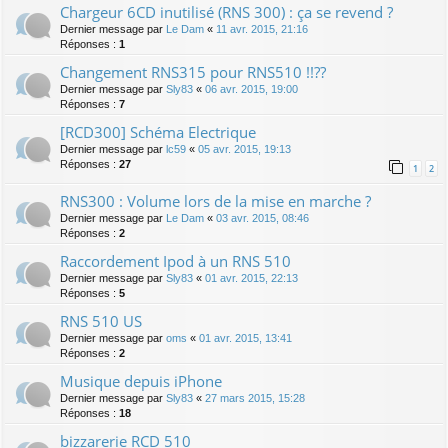
Chargeur 6CD inutilisé (RNS 300) : ça se revend ?
Dernier message par
Le Dam
«
11 avr. 2015, 21:16
Réponses :
1
Changement RNS315 pour RNS510 !!??
Dernier message par
Sly83
«
06 avr. 2015, 19:00
Réponses :
7
[RCD300] Schéma Electrique
Dernier message par
lc59
«
05 avr. 2015, 19:13
Réponses :
27
1
2
RNS300 : Volume lors de la mise en marche ?
Dernier message par
Le Dam
«
03 avr. 2015, 08:46
Réponses :
2
Raccordement Ipod à un RNS 510
Dernier message par
Sly83
«
01 avr. 2015, 22:13
Réponses :
5
RNS 510 US
Dernier message par
oms
«
01 avr. 2015, 13:41
Réponses :
2
Musique depuis iPhone
Dernier message par
Sly83
«
27 mars 2015, 15:28
Réponses :
18
bizzarerie RCD 510