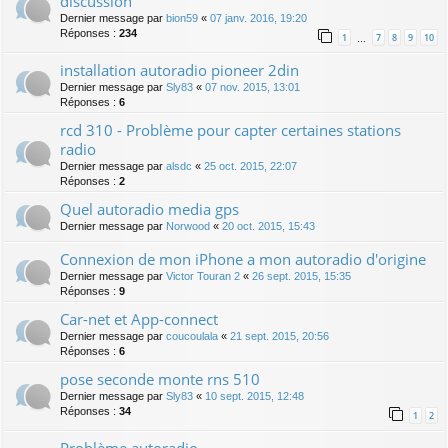
discussion
Dernier message par
bion59
«
07 janv. 2016, 19:20
Réponses :
234
1
7
8
9
10
…
installation autoradio pioneer 2din
Dernier message par
Sly83
«
07 nov. 2015, 13:01
Réponses :
6
rcd 310 - Problème pour capter certaines stations
radio
Dernier message par
alsdc
«
25 oct. 2015, 22:07
Réponses :
2
Quel autoradio media gps
Dernier message par
Norwood
«
20 oct. 2015, 15:43
Connexion de mon iPhone a mon autoradio d'origine
Dernier message par
Victor Touran 2
«
26 sept. 2015, 15:35
Réponses :
9
Car-net et App-connect
Dernier message par
coucoulala
«
21 sept. 2015, 20:56
Réponses :
6
pose seconde monte rns 510
Dernier message par
Sly83
«
10 sept. 2015, 12:48
Réponses :
34
1
2
Problème autoradio