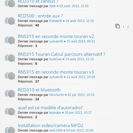
RCD310 et canbus ?
Dernier message par
djslk
«
02 sept. 2013, 11:55
RCD500 : entrée aux ?
Dernier message par
Rafale06
«
18 août 2013, 11:20
Réponses :
43
1
2
RNS315 en seconde monte touran v2
Dernier message par
sylvain30
«
15 août 2013, 08:41
Réponses :
1
RNS315 Touran Calcul parcours alternatif ?
Dernier message par
hurikhan
«
14 août 2013, 12:22
Réponses :
5
RNS315 en seconde monte touran v3
Dernier message par
sylvain30
«
12 août 2013, 04:28
Réponses :
17
RCD310 et bluetooth
Dernier message par
NicoSurim
«
02 juil. 2013, 19:15
Réponses :
14
quel est ce modèle d'autoradio?
Dernier message par
lepoulpe
«
30 juin 2013, 10:17
Réponses :
2
Installation video/caméra MFD2
Dernier message par
tarik1905
«
04 juin 2013, 16:30