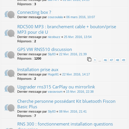
Réponses :
3
Connecting box ?
Dernier message par
coucoulala
«
06 mars 2016, 10:07
RDC500 MP3 : branchement cable + bouton/prise
MP3 pour clé U
Dernier message par
nicobuzz
«
25 févr. 2016, 13:54
Réponses :
2
GPS VW RNS510 discussion
Dernier message par
Sly83
«
22 févr. 2016, 21:39
Réponses :
1200
1
46
47
48
49
…
Installation prise aux
Dernier message par
Hugo91
«
22 févr. 2016, 14:17
Réponses :
2
Upgrader rns315 CarPlay ou mirrorlink
Dernier message par
vavavoum
«
15 févr. 2016, 22:38
Cherche personne possédant Kit bluetooth Fiscon
Basic Plus
Dernier message par
Sly83
«
08 févr. 2016, 21:41
Réponses :
7
RNS 300 : fonctionnement installation questions