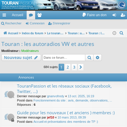
TouranPassion
Accueil
Faire un don
Le forum des propriétaires ou futurs acquéreurs du Volkswagen Touran
cc
Rechercher
or
Connexion
e
S’enregistrer
on
’e
ès
u
m
ne
nr
R
Accueil
Index du forum
Le touran dans ses versions I (V1 V2 V3) et II ...
Touran : autoradios et GPS
Touran : les autoradios VW et autres
e
ra
m
br
xi
eg
Touran : les autoradios VW et autres
c
pi
s
es
on
ist
Modérateur :
Modérateurs
h
Rechercher
Recherche av
Nouveau sujet
de
re
e
r
r
2
3
1
Suivante
684 sujets
c
Annonces
h
e
TouranPassion et les réseaux sociaux (Facebook,
r
Twitter, ...)
Dernier message par
gnanvofredy
«
13 oct. 2025, 16:19
Posté dans
Fonctionnement du site : avis, demande, observations, ...
Réponses :
6
Guide pour les nouveaux ( et anciens ) membres :)
Dernier message par
jef10
«
10 mars 2013, 09:39
Posté dans
Accueil et présentations des membres de TP :)