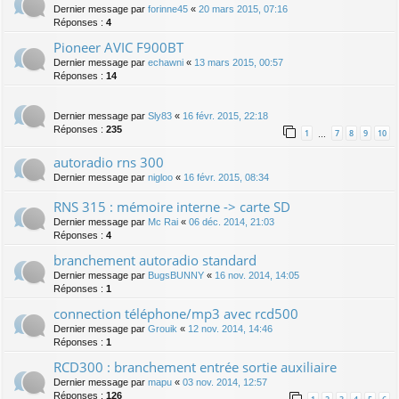
Dernier message par
forinne45
«
20 mars 2015, 07:16
Réponses :
4
Pioneer AVIC F900BT
Dernier message par
echawni
«
13 mars 2015, 00:57
Réponses :
14
Dernier message par
Sly83
«
16 févr. 2015, 22:18
Réponses :
235
1
7
8
9
10
…
autoradio rns 300
Dernier message par
nigloo
«
16 févr. 2015, 08:34
RNS 315 : mémoire interne -> carte SD
Dernier message par
Mc Rai
«
06 déc. 2014, 21:03
Réponses :
4
branchement autoradio standard
Dernier message par
BugsBUNNY
«
16 nov. 2014, 14:05
Réponses :
1
connection téléphone/mp3 avec rcd500
Dernier message par
Grouik
«
12 nov. 2014, 14:46
Réponses :
1
RCD300 : branchement entrée sortie auxiliaire
Dernier message par
mapu
«
03 nov. 2014, 12:57
Réponses :
126