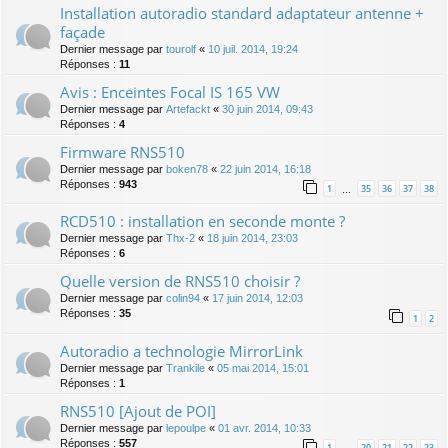
Installation autoradio standard adaptateur antenne +
façade
Dernier message par
tourolf
«
10 juil. 2014, 19:24
Réponses :
11
Avis : Enceintes Focal IS 165 VW
Dernier message par
Artefackt
«
30 juin 2014, 09:43
Réponses :
4
Firmware RNS510
Dernier message par
boken78
«
22 juin 2014, 16:18
Réponses :
943
1
35
36
37
38
…
RCD510 : installation en seconde monte ?
Dernier message par
Thx-2
«
18 juin 2014, 23:03
Réponses :
6
Quelle version de RNS510 choisir ?
Dernier message par
colin94
«
17 juin 2014, 12:03
Réponses :
35
1
2
Autoradio a technologie MirrorLink
Dernier message par
Trankile
«
05 mai 2014, 15:01
Réponses :
1
RNS510 [Ajout de POI]
Dernier message par
lepoulpe
«
01 avr. 2014, 10:33
Réponses :
557
1
20
21
22
23