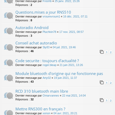
Dernier message par
Freshb
«
25 janv. 2022, 15:26
Réponses :
2
Questions.mises a jour RNS510
Dernier message par
vroumvroum1
«
16 déc. 2021, 07:11
Réponses :
8
Autoradio Android
Dernier message par
Pluchkin78
«
17 nov. 2021, 08:57
Réponses :
3
Conseil achat autoradio
Dernier message par
Sly83
«
04 juil. 2021, 19:46
Réponses :
46
1
2
Code securite : toujours d'actualité ?
Dernier message par
roger.bleap
«
21 juin 2021, 13:26
Module bluetooth d'origine qui ne fonctionne pas
Dernier message par
Arty02
«
19 juin 2021, 11:37
Réponses :
43
1
2
RCD 310 bluetooth main libre
Dernier message par
Omarvannes
«
22 mai 2021, 14:04
Réponses :
32
1
2
Mettre RNS300 en français ?
Dernier message par
xenon
«
04 avr. 2021, 20:21