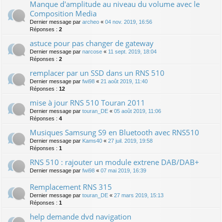
Manque d'amplitude au niveau du volume avec le
Composition Media
Dernier message par
archeo
«
04 nov. 2019, 16:56
Réponses :
2
astuce pour pas changer de gateway
Dernier message par
narcose
«
11 sept. 2019, 18:04
Réponses :
2
remplacer par un SSD dans un RNS 510
Dernier message par
fwi98
«
21 août 2019, 11:40
Réponses :
12
mise à jour RNS 510 Touran 2011
Dernier message par
touran_DE
«
05 août 2019, 11:06
Réponses :
4
Musiques Samsung S9 en Bluetooth avec RNS510
Dernier message par
Kams40
«
27 juil. 2019, 19:58
Réponses :
1
RNS 510 : rajouter un module extrene DAB/DAB+
Dernier message par
fwi98
«
07 mai 2019, 16:39
Remplacement RNS 315
Dernier message par
touran_DE
«
27 mars 2019, 15:13
Réponses :
1
help demande dvd navigation