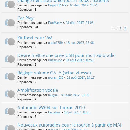
changement autoradio touran 2008 : batterie?
Dernier message par
BugsBUNNY
«
04 déc. 2017, 20:51
Réponses :
6
Car Play
Dernier message par
FunMasH
«
03 déc. 2017, 21:08
Réponses :
28
1
2
Kit focal pour VW
Dernier message par
casio1789
«
13 nov. 2017, 13:08
Réponses :
2
Désire mettre une prise USB pour mon autoradio
Dernier message par
rubiscube
«
03 août 2017, 10:56
Réponses :
3
Réglage volume GALA (selon vitesse)
Dernier message par
touran_DE
«
01 août 2017, 14:17
Réponses :
6
Amplification vocale
Dernier message par
fougue
«
01 août 2017, 14:06
Réponses :
7
Autoradio VW04 sur Touran 2010
Dernier message par
Bezakus
«
12 juil. 2017, 11:51
Réponses :
2
Nouveaux autoradios pour le touran à partir de MAI
Dernier message par
creepy
«
08 juil. 2017, 11:19