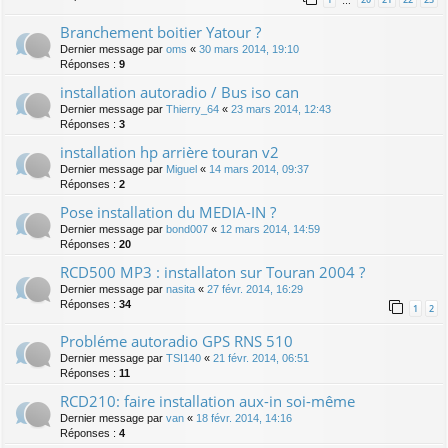
…
Branchement boitier Yatour ?
Dernier message par
oms
«
30 mars 2014, 19:10
Réponses :
9
installation autoradio / Bus iso can
Dernier message par
Thierry_64
«
23 mars 2014, 12:43
Réponses :
3
installation hp arrière touran v2
Dernier message par
Miguel
«
14 mars 2014, 09:37
Réponses :
2
Pose installation du MEDIA-IN ?
Dernier message par
bond007
«
12 mars 2014, 14:59
Réponses :
20
RCD500 MP3 : installaton sur Touran 2004 ?
Dernier message par
nasita
«
27 févr. 2014, 16:29
Réponses :
34
1
2
Probléme autoradio GPS RNS 510
Dernier message par
TSI140
«
21 févr. 2014, 06:51
Réponses :
11
RCD210: faire installation aux-in soi-même
Dernier message par
van
«
18 févr. 2014, 14:16
Réponses :
4