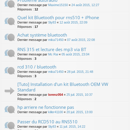
Dernier message par
Maxime15150
«
24 août 2015, 12:27
Réponses :
12
Quel kit Bluetooth pour rns510 + iPhone
Dernier message par
Sly83
«
12 août 2015, 22:09
Réponses :
17
Achat système bluetooth
Dernier message par
mika71450
«
07 août 2015, 22:08
RNS 315 et lecture des mp3 via BT
Dernier message par
Mc Rai
«
05 août 2015, 23:04
Réponses :
3
rcd 310 / bluetooth
Dernier message par
mika71450
«
28 juil. 2015, 21:48
Réponses :
3
[Tuto] Installation d'un kit Bluetooth OEM VW
Standard
Dernier message par
lorenz054
«
25 juil. 2015, 10:37
Réponses :
2
hp arriere ne fonctionne pas
Dernier message par
killer41100
«
20 juil. 2015, 13:00
Passer du RCD510 au RNS510
Dernier message par
Sly83
«
11 juil. 2015, 14:22