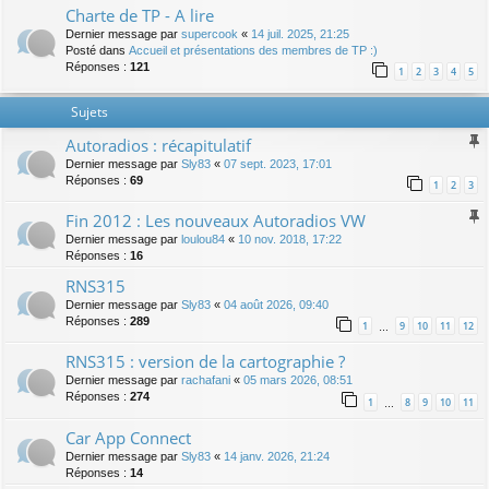
Charte de TP - A lire
Dernier message par
supercook
«
14 juil. 2025, 21:25
Posté dans
Accueil et présentations des membres de TP :)
Réponses :
121
1
2
3
4
5
Sujets
Autoradios : récapitulatif
Dernier message par
Sly83
«
07 sept. 2023, 17:01
Réponses :
69
1
2
3
Fin 2012 : Les nouveaux Autoradios VW
Dernier message par
loulou84
«
10 nov. 2018, 17:22
Réponses :
16
RNS315
Dernier message par
Sly83
«
04 août 2026, 09:40
Réponses :
289
1
9
10
11
12
…
RNS315 : version de la cartographie ?
Dernier message par
rachafani
«
05 mars 2026, 08:51
Réponses :
274
1
8
9
10
11
…
Car App Connect
Dernier message par
Sly83
«
14 janv. 2026, 21:24
Réponses :
14