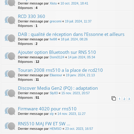
Dernier message par
Xistu
«
10 oct. 2024, 18:41
Réponses :
4
RCD 330 360
Dernier message par
grecomi
«
19 juil. 2024, 11:37
Réponses :
1
DAB : qualité de réception dans l’Essonne et ailleurs
Dernier message par
fwi98
«
18 juil. 2024, 08:26
Réponses :
2
Ajouter option Bluetooth sur RNS 510
Dernier message par
Domi3124
«
14 juin 2024, 05:34
Réponses :
12
Touran 2008 rns510 a la place de rcd210
Dernier message par
Eliastour
«
19 janv. 2024, 21:13
Réponses :
11
Discover Media Gen2 (PQ) : adaptation
Dernier message par
Sly83
«
15 nov. 2023, 20:57
Réponses :
51
1
2
3
Firmware 4020 pour rns510
Dernier message par
sly
«
14 nov. 2023, 11:27
RNS510 MAJ FW ET SW ...
Dernier message par
HEMSO
«
23 oct. 2023, 16:57