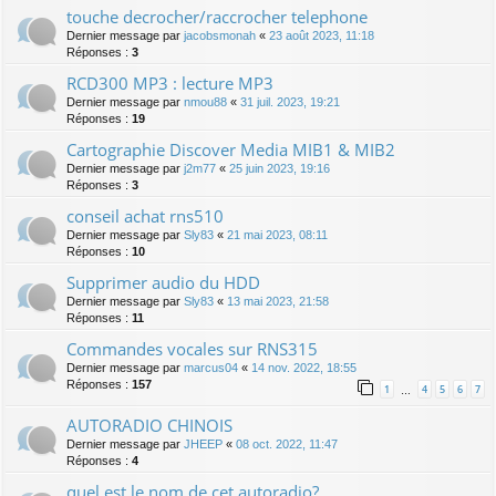
touche decrocher/raccrocher telephone
Dernier message par
jacobsmonah
«
23 août 2023, 11:18
Réponses :
3
RCD300 MP3 : lecture MP3
Dernier message par
nmou88
«
31 juil. 2023, 19:21
Réponses :
19
Cartographie Discover Media MIB1 & MIB2
Dernier message par
j2m77
«
25 juin 2023, 19:16
Réponses :
3
conseil achat rns510
Dernier message par
Sly83
«
21 mai 2023, 08:11
Réponses :
10
Supprimer audio du HDD
Dernier message par
Sly83
«
13 mai 2023, 21:58
Réponses :
11
Commandes vocales sur RNS315
Dernier message par
marcus04
«
14 nov. 2022, 18:55
Réponses :
157
1
4
5
6
7
…
AUTORADIO CHINOIS
Dernier message par
JHEEP
«
08 oct. 2022, 11:47
Réponses :
4
quel est le nom de cet autoradio?