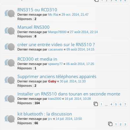
1
2
3
4
5
6
RNS315 ou RCD310
Dernier message par
Mc Rai
«
29 oct. 2014, 21:47
Réponses :
2
Manuel RNS300
Dernier message par
Mango78000
«
27 août 2014, 22:14
Réponses :
8
créer une entrée video sur le RNS510 ?
Dernier message par
cacaouete
«
09 août 2014, 14:15
RCD300 et media in
Dernier message par
spawny77
«
05 août 2014, 17:25
Réponses :
1
Supprimer anciens téléphones appairés
Dernier message par
Gaby
«
30 juil. 2014, 11:33
Réponses :
2
Installer un RNS510 dans touran en seconde monte
Dernier message par
kato2000
«
16 juil. 2014, 10:28
Réponses :
164
1
4
5
6
7
…
kit bluetooth : la discussion
Dernier message par
jcv
«
14 juil. 2014, 13:50
Réponses :
66
1
2
3