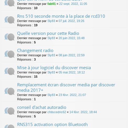
Dernier message par
fab01
«
22 sept. 2022, 11:05
Réponses :
10
Rns 510 seconde monte à la place de rcd310
Dernier message par
Sly83
«
07 juil. 2022, 19:26
Réponses :
19
Quelle version pour cette Radio
Dernier message par
Sly83
«
20 juin 2022, 15:48
Réponses :
5
Changement radio
Dernier message par
Sly83
«
08 juin 2022, 22:59
Réponses :
3
Mise à jour logiciel du discover mesia
Dernier message par
Sly83
«
05 mai 2022, 18:12
Réponses :
15
Remplacement écran discover media par discover
media 2017+
Dernier message par
Sly83
«
23 févr. 2022, 21:07
Réponses :
1
conseil d'achat autoradio
Dernier message par
chtiscedric62
«
14 févr. 2022, 18:44
Réponses :
5
RNS315 activation option Bluetooth