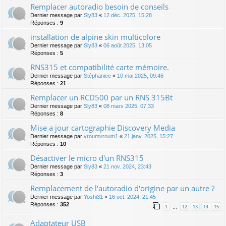
Remplacer autoradio besoin de conseils
Dernier message par
Sly83
«
12 déc. 2025, 15:28
Réponses :
9
installation de alpine skin multicolore
Dernier message par
Sly83
«
06 août 2025, 13:05
Réponses :
5
RNS315 et compatibilité carte mémoire.
Dernier message par
Stéphaniee
«
10 mai 2025, 09:46
Réponses :
21
Remplacer un RCD500 par un RNS 315Bt
Dernier message par
Sly83
«
08 mars 2025, 07:33
Réponses :
8
Mise a jour cartographie Discovery Media
Dernier message par
vroumvroum1
«
21 janv. 2025, 15:27
Réponses :
10
Désactiver le micro d'un RNS315
Dernier message par
Sly83
«
21 nov. 2024, 23:43
Réponses :
3
Remplacement de l'autoradio d'origine par un autre ?
Dernier message par
Yoshi31
«
16 oct. 2024, 21:45
Réponses :
352
1
12
13
14
15
…
Adaptateur USB