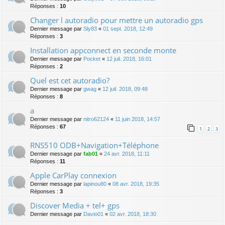
Réponses :
10
Changer l autoradio pour mettre un autoradio gps
Dernier message par
Sly83
«
01 sept. 2018, 12:49
Réponses :
3
Installation appconnect en seconde monte
Dernier message par
Pocket
«
12 juil. 2018, 16:01
Réponses :
2
Quel est cet autoradio?
Dernier message par
gwag
«
12 juil. 2018, 09:48
Réponses :
8
a
Dernier message par
nitro62124
«
11 juin 2018, 14:57
Réponses :
67
1
2
3
RNS510 ODB+Navigation+Téléphone
Dernier message par
fab01
«
24 avr. 2018, 11:11
Réponses :
11
Apple CarPlay connexion
Dernier message par
lapinou80
«
08 avr. 2018, 19:35
Réponses :
3
Discover Media + tel+ gps
Dernier message par
Davio01
«
02 avr. 2018, 18:30