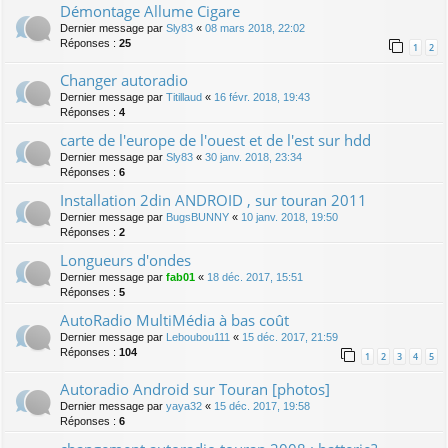
Démontage Allume Cigare
Dernier message par
Sly83
«
08 mars 2018, 22:02
Réponses :
25
1
2
Changer autoradio
Dernier message par
Titillaud
«
16 févr. 2018, 19:43
Réponses :
4
carte de l'europe de l'ouest et de l'est sur hdd
Dernier message par
Sly83
«
30 janv. 2018, 23:34
Réponses :
6
Installation 2din ANDROID , sur touran 2011
Dernier message par
BugsBUNNY
«
10 janv. 2018, 19:50
Réponses :
2
Longueurs d'ondes
Dernier message par
fab01
«
18 déc. 2017, 15:51
Réponses :
5
AutoRadio MultiMédia à bas coût
Dernier message par
Leboubou111
«
15 déc. 2017, 21:59
Réponses :
104
1
2
3
4
5
Autoradio Android sur Touran [photos]
Dernier message par
yaya32
«
15 déc. 2017, 19:58
Réponses :
6