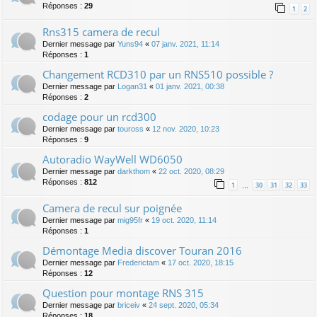
Réponses :
29
1
2
Rns315 camera de recul
Dernier message par
Yuns94
«
07 janv. 2021, 11:14
Réponses :
1
Changement RCD310 par un RNS510 possible ?
Dernier message par
Logan31
«
01 janv. 2021, 00:38
Réponses :
2
codage pour un rcd300
Dernier message par
touross
«
12 nov. 2020, 10:23
Réponses :
9
Autoradio WayWell WD6050
Dernier message par
darkthom
«
22 oct. 2020, 08:29
Réponses :
812
1
30
31
32
33
…
Camera de recul sur poignée
Dernier message par
mig95fr
«
19 oct. 2020, 11:14
Réponses :
1
Démontage Media discover Touran 2016
Dernier message par
Frederictam
«
17 oct. 2020, 18:15
Réponses :
12
Question pour montage RNS 315
Dernier message par
briceiv
«
24 sept. 2020, 05:34
Réponses :
18