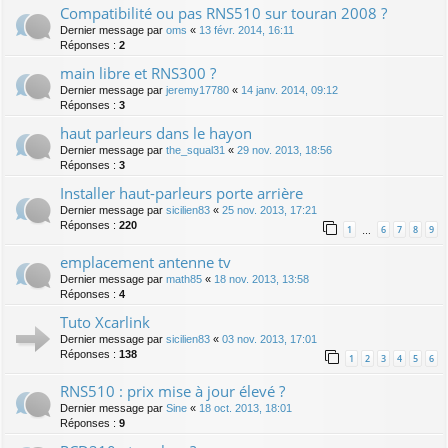
Compatibilité ou pas RNS510 sur touran 2008 ?
Dernier message par
oms
«
13 févr. 2014, 16:11
Réponses :
2
main libre et RNS300 ?
Dernier message par
jeremy17780
«
14 janv. 2014, 09:12
Réponses :
3
haut parleurs dans le hayon
Dernier message par
the_squal31
«
29 nov. 2013, 18:56
Réponses :
3
Installer haut-parleurs porte arrière
Dernier message par
sicilien83
«
25 nov. 2013, 17:21
Réponses :
220
1
6
7
8
9
…
emplacement antenne tv
Dernier message par
math85
«
18 nov. 2013, 13:58
Réponses :
4
Tuto Xcarlink
Dernier message par
sicilien83
«
03 nov. 2013, 17:01
Réponses :
138
1
2
3
4
5
6
RNS510 : prix mise à jour élevé ?
Dernier message par
Sine
«
18 oct. 2013, 18:01
Réponses :
9