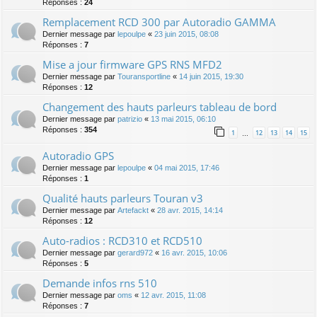
Réponses :
24
Remplacement RCD 300 par Autoradio GAMMA
Dernier message par
lepoulpe
«
23 juin 2015, 08:08
Réponses :
7
Mise a jour firmware GPS RNS MFD2
Dernier message par
Touransportline
«
14 juin 2015, 19:30
Réponses :
12
Changement des hauts parleurs tableau de bord
Dernier message par
patrizio
«
13 mai 2015, 06:10
Réponses :
354
1
12
13
14
15
…
Autoradio GPS
Dernier message par
lepoulpe
«
04 mai 2015, 17:46
Réponses :
1
Qualité hauts parleurs Touran v3
Dernier message par
Artefackt
«
28 avr. 2015, 14:14
Réponses :
12
Auto-radios : RCD310 et RCD510
Dernier message par
gerard972
«
16 avr. 2015, 10:06
Réponses :
5
Demande infos rns 510
Dernier message par
oms
«
12 avr. 2015, 11:08
Réponses :
7