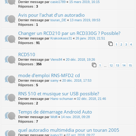
Dernier message par
casio1789
«
15 mars 2019, 16:15
Réponses :
3
Avis pour l'achat d’un autoradio
Dernier message par
touran_DE
«
13 mars 2019, 09:53
Réponses :
1
Changer un RCD210 par un RCD330G ? Possible?
Dernier message par
Krakookass31
«
26 janv. 2019, 21:51
Réponses :
91
1
2
3
4
RCD510
Dernier message par
Viens84
«
20 déc. 2018, 19:26
Réponses :
356
1
12
13
14
15
…
mode d'emploi RNS-MFD2 cd
Dernier message par
samy
«
20 déc. 2018, 17:53
Réponses :
5
RNS 510 et musique sur USB possible?
Dernier message par
Hans-schuman
«
02 déc. 2018, 21:46
Réponses :
2
Temps de démarrage Android Auto
Dernier message par
Wolfi
«
14 nov. 2018, 09:28
Réponses :
7
quel autoradio multimédia pour un touran 2005
Dernier message par
isatys31
«
07 oct. 2018, 09:27