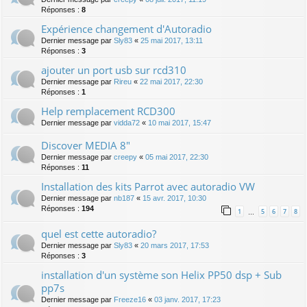
Réponses :
8
Expérience changement d'Autoradio
Dernier message par
Sly83
«
25 mai 2017, 13:11
Réponses :
3
ajouter un port usb sur rcd310
Dernier message par
Rireu
«
22 mai 2017, 22:30
Réponses :
1
Help remplacement RCD300
Dernier message par
vidda72
«
10 mai 2017, 15:47
Discover MEDIA 8"
Dernier message par
creepy
«
05 mai 2017, 22:30
Réponses :
11
Installation des kits Parrot avec autoradio VW
Dernier message par
nb187
«
15 avr. 2017, 10:30
Réponses :
194
1
5
6
7
8
…
quel est cette autoradio?
Dernier message par
Sly83
«
20 mars 2017, 17:53
Réponses :
3
installation d'un système son Helix PP50 dsp + Sub
pp7s
Dernier message par
Freeze16
«
03 janv. 2017, 17:23