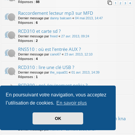
Réponses :
88
1
2
3
4
Raccordement lecteur mp3 sur MFD
Dernier message par
danny balcaen
«
04 mai 2013, 14:47
Réponses :
6
RCD310 et carte sd ?
Dernier message par
freed
«
27 avr. 2013, 09:24
Réponses :
2
RNS510 : où est l'entrée AUX ?
Dernier message par
cano67
«
23 avr. 2013, 12:10
Réponses :
4
RCD310 : lire une clé USB ?
Dernier message par
the_squal31
«
01 avr. 2013, 14:39
Réponses :
1
RCD300 : pré équipement nokia ?
Dernier message par
joselito57200
«
01 avr. 2013, 11:29
En poursuivant votre navigation, vous acceptez
RCD500 : fiches à l'arrière ?
l’utilisation de cookies.
En savoir plus
Dernier message par
megamach1975
«
24 mars 2013, 14:06
Réponses :
8
Kenwood ddx 7025 avec système de navigation kna
OK
dv-3200
Dernier message par
Ramo76
«
23 mars 2013, 17:27