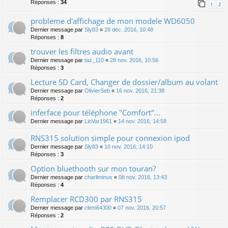
Réponses :
34
1
2
probleme d'affichage de mon modele WD6050
Dernier message par
Sly83
«
28 déc. 2016, 10:48
Réponses :
8
trouver les filtres audio avant
Dernier message par
taz_110
«
28 nov. 2016, 10:56
Réponses :
3
Lecture SD Card, Changer de dossier/album au volant
Dernier message par
OlivierSeb
«
16 nov. 2016, 21:38
Réponses :
2
inferface pour téléphone "Comfort"...
Dernier message par
LioVar1961
«
14 nov. 2016, 14:58
RNS315 solution simple pour connexion ipod
Dernier message par
Sly83
«
10 nov. 2016, 14:10
Réponses :
3
Option bluethooth sur mon touran?
Dernier message par
charliminus
«
08 nov. 2016, 13:43
Réponses :
4
Remplacer RCD300 par RNS315
Dernier message par
clem64300
«
07 nov. 2016, 20:57
Réponses :
2