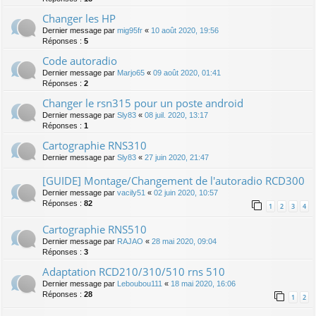
Changer les HP
Dernier message par
mig95fr
«
10 août 2020, 19:56
Réponses :
5
Code autoradio
Dernier message par
Marjo65
«
09 août 2020, 01:41
Réponses :
2
Changer le rsn315 pour un poste android
Dernier message par
Sly83
«
08 juil. 2020, 13:17
Réponses :
1
Cartographie RNS310
Dernier message par
Sly83
«
27 juin 2020, 21:47
[GUIDE] Montage/Changement de l'autoradio RCD300
Dernier message par
vacily51
«
02 juin 2020, 10:57
Réponses :
82
1
2
3
4
Cartographie RNS510
Dernier message par
RAJAO
«
28 mai 2020, 09:04
Réponses :
3
Adaptation RCD210/310/510 rns 510
Dernier message par
Leboubou111
«
18 mai 2020, 16:06
Réponses :
28
1
2