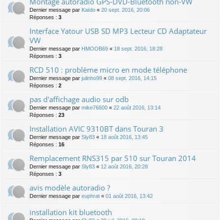
Montage autoradio GPS-DVD-Bluetooth non-VW
Dernier message par
Kaïdo
«
20 sept. 2016, 20:06
Réponses :
3
Interface Yatour USB SD MP3 Lecteur CD Adaptateur
VW
Dernier message par
HMOOB69
«
18 sept. 2016, 18:28
Réponses :
3
RCD 510 : problème micro en mode téléphone
Dernier message par
julinho99
«
08 sept. 2016, 14:15
Réponses :
2
pas d'affichage audio sur odb
Dernier message par
mike76600
«
22 août 2016, 13:14
Réponses :
23
Installation AVIC 9310BT dans Touran 3
Dernier message par
Sly83
«
18 août 2016, 13:45
Réponses :
16
Remplacement RNS315 par 510 sur Touran 2014
Dernier message par
Sly83
«
12 août 2016, 20:28
Réponses :
3
avis modèle autoradio ?
Dernier message par
euphrat
«
01 août 2016, 13:42
installation kit bluetooth