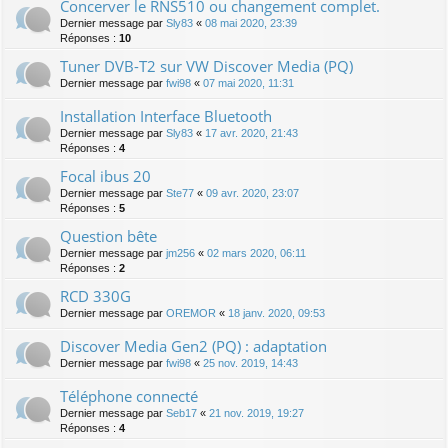
Concerver le RNS510 ou changement complet.
Dernier message par
Sly83
«
08 mai 2020, 23:39
Réponses :
10
Tuner DVB-T2 sur VW Discover Media (PQ)
Dernier message par
fwi98
«
07 mai 2020, 11:31
Installation Interface Bluetooth
Dernier message par
Sly83
«
17 avr. 2020, 21:43
Réponses :
4
Focal ibus 20
Dernier message par
Ste77
«
09 avr. 2020, 23:07
Réponses :
5
Question bête
Dernier message par
jm256
«
02 mars 2020, 06:11
Réponses :
2
RCD 330G
Dernier message par
OREMOR
«
18 janv. 2020, 09:53
Discover Media Gen2 (PQ) : adaptation
Dernier message par
fwi98
«
25 nov. 2019, 14:43
Téléphone connecté
Dernier message par
Seb17
«
21 nov. 2019, 19:27
Réponses :
4