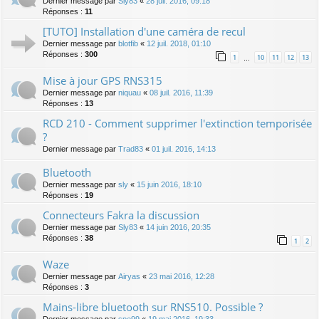
Dernier message par
Sly83
«
28 juil. 2016, 09:18
Réponses :
11
[TUTO] Installation d'une caméra de recul
Dernier message par
blotfib
«
12 juil. 2018, 01:10
Réponses :
300
1
10
11
12
13
…
Mise à jour GPS RNS315
Dernier message par
niquau
«
08 juil. 2016, 11:39
Réponses :
13
RCD 210 - Comment supprimer l'extinction temporisée
?
Dernier message par
Trad83
«
01 juil. 2016, 14:13
Bluetooth
Dernier message par
sly
«
15 juin 2016, 18:10
Réponses :
19
Connecteurs Fakra la discussion
Dernier message par
Sly83
«
14 juin 2016, 20:35
Réponses :
38
1
2
Waze
Dernier message par
Airyas
«
23 mai 2016, 12:28
Réponses :
3
Mains-libre bluetooth sur RNS510. Possible ?