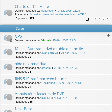
Charte de TP - A lire
Dernier message par
supercook
«
14 juil. 2025, 21:25
Posté dans
Accueil et présentations des membres de TP :)
Réponses :
121
1
2
3
4
5
Sujets
GPS
Dernier message par
Vindel
«
25 déc. 2006, 19:54
Muse : Autoradio dvd double din tactile
Dernier message par
evan.carrel31
«
21 déc. 2025, 18:47
Réponses :
9
aide nextbase duo
Dernier message par
grecomi
«
22 juil. 2024, 12:23
Réponses :
1
RNS 510 redémarre en boucle
Dernier message par
GeoTiguan
«
26 oct. 2022, 21:51
Réponses :
4
Appuis têtes lecteurs de DVD
Dernier message par
mig95fr
«
21 avr. 2020, 01:30
Réponses :
15
Next Base