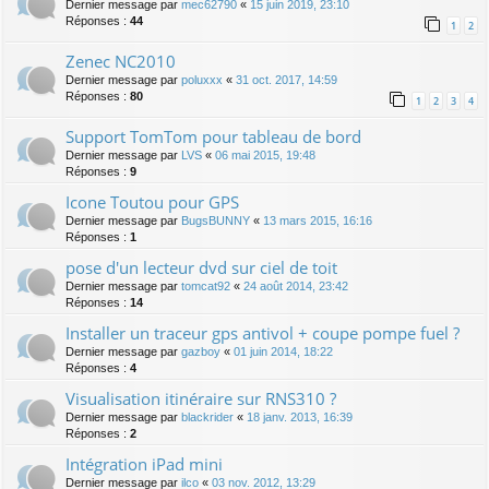
Dernier message par
mec62790
«
15 juin 2019, 23:10
Réponses :
44
1
2
Zenec NC2010
Dernier message par
poluxxx
«
31 oct. 2017, 14:59
Réponses :
80
1
2
3
4
Support TomTom pour tableau de bord
Dernier message par
LVS
«
06 mai 2015, 19:48
Réponses :
9
Icone Toutou pour GPS
Dernier message par
BugsBUNNY
«
13 mars 2015, 16:16
Réponses :
1
pose d'un lecteur dvd sur ciel de toit
Dernier message par
tomcat92
«
24 août 2014, 23:42
Réponses :
14
Installer un traceur gps antivol + coupe pompe fuel ?
Dernier message par
gazboy
«
01 juin 2014, 18:22
Réponses :
4
Visualisation itinéraire sur RNS310 ?
Dernier message par
blackrider
«
18 janv. 2013, 16:39
Réponses :
2
Intégration iPad mini
Dernier message par
ilco
«
03 nov. 2012, 13:29