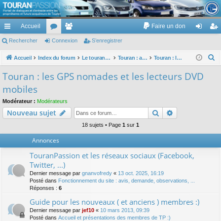
TouranPassion
Accueil
Faire un don
Le forum des propriétaires ou futurs acquéreurs du Volkswagen Touran
cc
Rechercher
or
Connexion
e
S’enregistrer
on
’e
ès
u
m
ne
nr
R
Accueil
Index du forum
Le touran dans ses versions I (V1 V2 V3) et II ...
Touran : autoradios et GPS
Touran : les GPS nomades et les lecteurs DVD mobiles
e
ra
m
br
xi
eg
Touran : les GPS nomades et les lecteurs DVD
c
pi
s
es
on
ist
mobiles
h
de
re
e
Modérateur :
Modérateurs
Rechercher
Recherche av
Nouveau sujet
r
r
c
18 sujets • Page
1
sur
1
h
Annonces
e
TouranPassion et les réseaux sociaux (Facebook,
r
Twitter, ...)
Dernier message par
gnanvofredy
«
13 oct. 2025, 16:19
Posté dans
Fonctionnement du site : avis, demande, observations, ...
Réponses :
6
Guide pour les nouveaux ( et anciens ) membres :)
Dernier message par
jef10
«
10 mars 2013, 09:39
Posté dans
Accueil et présentations des membres de TP :)