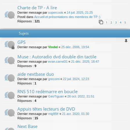
Charte de TP - A lire
Dernier message par
supercook
«
14 juil. 2025, 21:25
Posté dans
Accueil et présentations des membres de TP :)
Réponses :
121
1
2
3
4
5
Sujets
GPS
Dernier message par
Vindel
«
25 déc. 2006, 19:54
Muse : Autoradio dvd double din tactile
Dernier message par
evan.carrel31
«
21 déc. 2025, 18:47
Réponses :
9
aide nextbase duo
Dernier message par
grecomi
«
22 juil. 2024, 12:23
Réponses :
1
RNS 510 redémarre en boucle
Dernier message par
GeoTiguan
«
26 oct. 2022, 21:51
Réponses :
4
Appuis têtes lecteurs de DVD
Dernier message par
mig95fr
«
21 avr. 2020, 01:30
Réponses :
15
Next Base