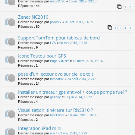
Dernier message par
mec62790
«
15 juin 2019, 23:10
Réponses :
44
1
2
Zenec NC2010
Dernier message par
poluxxx
«
31 oct. 2017, 14:59
Réponses :
80
1
2
3
4
Support TomTom pour tableau de bord
Dernier message par
LVS
«
06 mai 2015, 19:48
Réponses :
9
Icone Toutou pour GPS
Dernier message par
BugsBUNNY
«
13 mars 2015, 16:16
Réponses :
1
pose d'un lecteur dvd sur ciel de toit
Dernier message par
tomcat92
«
24 août 2014, 23:42
Réponses :
14
Installer un traceur gps antivol + coupe pompe fuel ?
Dernier message par
gazboy
«
01 juin 2014, 18:22
Réponses :
4
Visualisation itinéraire sur RNS310 ?
Dernier message par
blackrider
«
18 janv. 2013, 16:39
Réponses :
2
Intégration iPad mini
Dernier message par
ilco
«
03 nov. 2012, 13:29