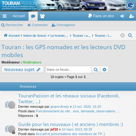
TouranPassion
Accueil
Faire un don
Le forum des propriétaires ou futurs acquéreurs du Volkswagen Touran
cc
Rechercher
or
Connexion
e
S’enregistrer
on
’e
ès
u
m
ne
nr
R
Accueil
Index du forum
Le touran dans ses versions I (V1 V2 V3) et II ...
Touran : autoradios et GPS
Touran : les GPS nomades et les lecteurs DVD mobiles
e
ra
m
br
xi
eg
Touran : les GPS nomades et les lecteurs DVD
c
pi
s
es
on
ist
mobiles
h
de
re
e
Modérateur :
Modérateurs
Rechercher
Recherche av
Nouveau sujet
r
r
c
18 sujets • Page
1
sur
1
h
Annonces
e
TouranPassion et les réseaux sociaux (Facebook,
r
Twitter, ...)
Dernier message par
gnanvofredy
«
13 oct. 2025, 16:19
Posté dans
Fonctionnement du site : avis, demande, observations, ...
Réponses :
6
Guide pour les nouveaux ( et anciens ) membres :)
Dernier message par
jef10
«
10 mars 2013, 09:39
Posté dans
Accueil et présentations des membres de TP :)