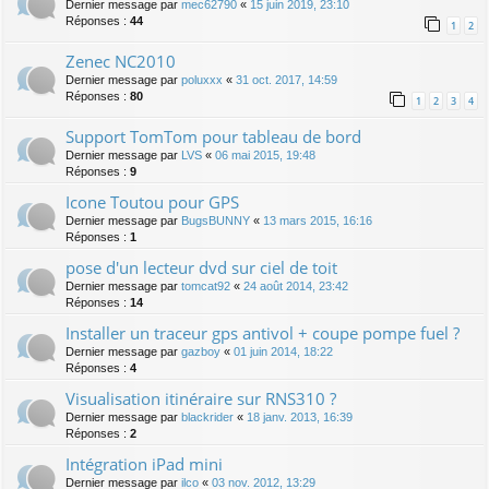
Dernier message par
mec62790
«
15 juin 2019, 23:10
Réponses :
44
1
2
Zenec NC2010
Dernier message par
poluxxx
«
31 oct. 2017, 14:59
Réponses :
80
1
2
3
4
Support TomTom pour tableau de bord
Dernier message par
LVS
«
06 mai 2015, 19:48
Réponses :
9
Icone Toutou pour GPS
Dernier message par
BugsBUNNY
«
13 mars 2015, 16:16
Réponses :
1
pose d'un lecteur dvd sur ciel de toit
Dernier message par
tomcat92
«
24 août 2014, 23:42
Réponses :
14
Installer un traceur gps antivol + coupe pompe fuel ?
Dernier message par
gazboy
«
01 juin 2014, 18:22
Réponses :
4
Visualisation itinéraire sur RNS310 ?
Dernier message par
blackrider
«
18 janv. 2013, 16:39
Réponses :
2
Intégration iPad mini
Dernier message par
ilco
«
03 nov. 2012, 13:29