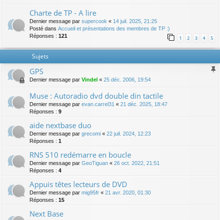
Charte de TP - A lire
Dernier message par
supercook
«
14 juil. 2025, 21:25
Posté dans
Accueil et présentations des membres de TP :)
Réponses :
121
1
2
3
4
5
Sujets
GPS
Dernier message par
Vindel
«
25 déc. 2006, 19:54
Muse : Autoradio dvd double din tactile
Dernier message par
evan.carrel31
«
21 déc. 2025, 18:47
Réponses :
9
aide nextbase duo
Dernier message par
grecomi
«
22 juil. 2024, 12:23
Réponses :
1
RNS 510 redémarre en boucle
Dernier message par
GeoTiguan
«
26 oct. 2022, 21:51
Réponses :
4
Appuis têtes lecteurs de DVD
Dernier message par
mig95fr
«
21 avr. 2020, 01:30
Réponses :
15
Next Base