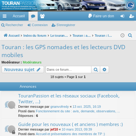
TouranPassion
Accueil
Faire un don
Le forum des propriétaires ou futurs acquéreurs du Volkswagen Touran
cc
Rechercher
or
Connexion
e
S’enregistrer
on
’e
ès
u
m
ne
nr
R
Accueil
Index du forum
Le touran dans ses versions I (V1 V2 V3) et II ...
Touran : autoradios et GPS
Touran : les GPS nomades et les lecteurs DVD mobiles
e
ra
m
br
xi
eg
Touran : les GPS nomades et les lecteurs DVD
c
pi
s
es
on
ist
mobiles
h
de
re
e
Modérateur :
Modérateurs
Rechercher
Recherche av
Nouveau sujet
r
r
c
18 sujets • Page
1
sur
1
h
Annonces
e
TouranPassion et les réseaux sociaux (Facebook,
r
Twitter, ...)
Dernier message par
gnanvofredy
«
13 oct. 2025, 16:19
Posté dans
Fonctionnement du site : avis, demande, observations, ...
Réponses :
6
Guide pour les nouveaux ( et anciens ) membres :)
Dernier message par
jef10
«
10 mars 2013, 09:39
Posté dans
Accueil et présentations des membres de TP :)