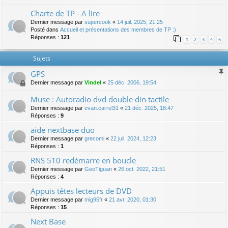
Charte de TP - A lire
Dernier message par
supercook
«
14 juil. 2025, 21:25
Posté dans
Accueil et présentations des membres de TP :)
Réponses :
121
1
2
3
4
5
Sujets
GPS
Dernier message par
Vindel
«
25 déc. 2006, 19:54
Muse : Autoradio dvd double din tactile
Dernier message par
evan.carrel31
«
21 déc. 2025, 18:47
Réponses :
9
aide nextbase duo
Dernier message par
grecomi
«
22 juil. 2024, 12:23
Réponses :
1
RNS 510 redémarre en boucle
Dernier message par
GeoTiguan
«
26 oct. 2022, 21:51
Réponses :
4
Appuis têtes lecteurs de DVD
Dernier message par
mig95fr
«
21 avr. 2020, 01:30
Réponses :
15
Next Base