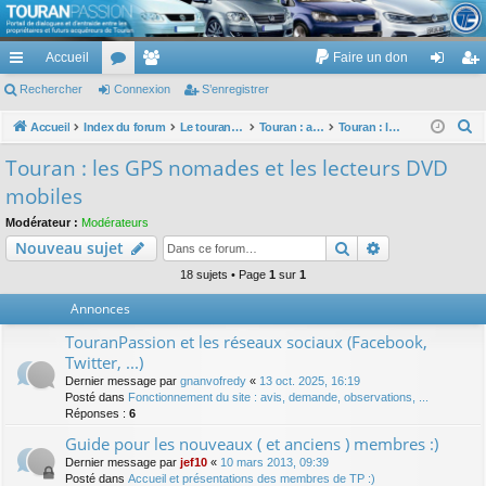
TouranPassion
Accueil
Faire un don
Le forum des propriétaires ou futurs acquéreurs du Volkswagen Touran
cc
Rechercher
or
Connexion
e
S’enregistrer
on
’e
ès
u
m
ne
nr
R
Accueil
Index du forum
Le touran dans ses versions I (V1 V2 V3) et II ...
Touran : autoradios et GPS
Touran : les GPS nomades et les lecteurs DVD mobiles
e
ra
m
br
xi
eg
Touran : les GPS nomades et les lecteurs DVD
c
pi
s
es
on
ist
mobiles
h
de
re
e
Modérateur :
Modérateurs
Rechercher
Recherche av
Nouveau sujet
r
r
c
18 sujets • Page
1
sur
1
h
Annonces
e
TouranPassion et les réseaux sociaux (Facebook,
r
Twitter, ...)
Dernier message par
gnanvofredy
«
13 oct. 2025, 16:19
Posté dans
Fonctionnement du site : avis, demande, observations, ...
Réponses :
6
Guide pour les nouveaux ( et anciens ) membres :)
Dernier message par
jef10
«
10 mars 2013, 09:39
Posté dans
Accueil et présentations des membres de TP :)