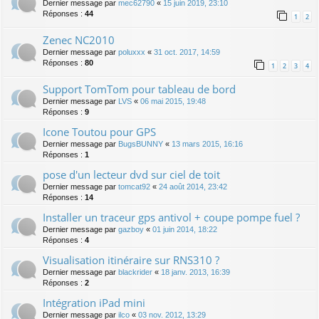
Dernier message par
mec62790
«
15 juin 2019, 23:10
Réponses :
44
1
2
Zenec NC2010
Dernier message par
poluxxx
«
31 oct. 2017, 14:59
Réponses :
80
1
2
3
4
Support TomTom pour tableau de bord
Dernier message par
LVS
«
06 mai 2015, 19:48
Réponses :
9
Icone Toutou pour GPS
Dernier message par
BugsBUNNY
«
13 mars 2015, 16:16
Réponses :
1
pose d'un lecteur dvd sur ciel de toit
Dernier message par
tomcat92
«
24 août 2014, 23:42
Réponses :
14
Installer un traceur gps antivol + coupe pompe fuel ?
Dernier message par
gazboy
«
01 juin 2014, 18:22
Réponses :
4
Visualisation itinéraire sur RNS310 ?
Dernier message par
blackrider
«
18 janv. 2013, 16:39
Réponses :
2
Intégration iPad mini
Dernier message par
ilco
«
03 nov. 2012, 13:29