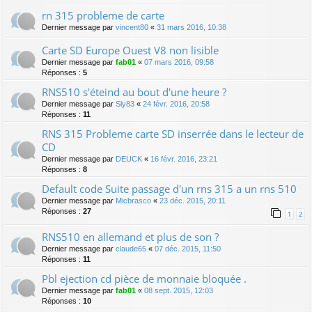
rn 315 probleme de carte
Dernier message par
vincent80
«
31 mars 2016, 10:38
Carte SD Europe Ouest V8 non lisible
Dernier message par
fab01
«
07 mars 2016, 09:58
Réponses :
5
RNS510 s'éteind au bout d'une heure ?
Dernier message par
Sly83
«
24 févr. 2016, 20:58
Réponses :
11
RNS 315 Probleme carte SD inserrée dans le lecteur de
CD
Dernier message par
DEUCK
«
16 févr. 2016, 23:21
Réponses :
8
Default code Suite passage d'un rns 315 a un rns 510
Dernier message par
Micbrasco
«
23 déc. 2015, 20:11
Réponses :
27
1
2
RNS510 en allemand et plus de son ?
Dernier message par
claude65
«
07 déc. 2015, 11:50
Réponses :
11
Pbl ejection cd pièce de monnaie bloquée .
Dernier message par
fab01
«
08 sept. 2015, 12:03
Réponses :
10