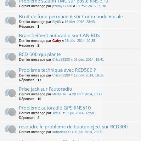
Probléme station TMC sur poste RNS 310
Dernier message par
jeremy17780
«
18 févr. 2015, 09:18
Bruit de fond permanent sur Commande Vocale
Dernier message par
Sly83
«
16 févr. 2015, 23:43
Réponses :
1
Branchement autoradio sur CAN BUS
Dernier message par
Gaby
«
28 déc. 2014, 20:38
Réponses :
2
RCD 500 qui plante
Dernier message par
Criss83200
«
03 déc. 2014, 19:41
Problème technique avec RCD500 ?
Dernier message par
Criss83200
«
12 nov. 2014, 18:32
Réponses :
17
Prise jack sur l'autoradio
Dernier message par
MrNuTruT
«
28 août 2014, 13:17
Réponses :
10
Problème autoradio GPS RNS510
Dernier message par
Jex31
«
29 juil. 2014, 12:58
Réponses :
2
resoudre le probleme de bouton eject sur RCD300
Dernier message par
schark3000
«
11 juil. 2014, 23:00