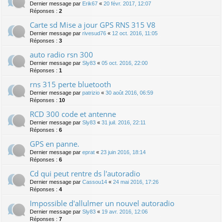
Dernier message par
Erik67
«
20 févr. 2017, 12:07
Réponses :
2
Carte sd Mise a jour GPS RNS 315 V8
Dernier message par
rivesud76
«
12 oct. 2016, 11:05
Réponses :
3
auto radio rsn 300
Dernier message par
Sly83
«
05 oct. 2016, 22:00
Réponses :
1
rns 315 perte bluetooth
Dernier message par
patrizio
«
30 août 2016, 06:59
Réponses :
10
RCD 300 code et antenne
Dernier message par
Sly83
«
31 juil. 2016, 22:11
Réponses :
6
GPS en panne.
Dernier message par
eprat
«
23 juin 2016, 18:14
Réponses :
6
Cd qui peut rentre ds l'autoradio
Dernier message par
Cassou14
«
24 mai 2016, 17:26
Réponses :
4
Impossible d'allulmer un nouvel autoradio
Dernier message par
Sly83
«
19 avr. 2016, 12:06
Réponses :
7