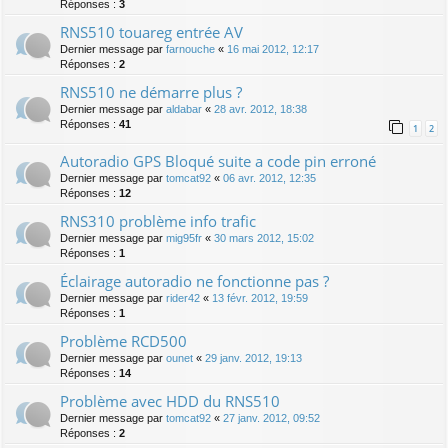
Réponses :
3
RNS510 touareg entrée AV
Dernier message par
farnouche
«
16 mai 2012, 12:17
Réponses :
2
RNS510 ne démarre plus ?
Dernier message par
aldabar
«
28 avr. 2012, 18:38
Réponses :
41
1
2
Autoradio GPS Bloqué suite a code pin erroné
Dernier message par
tomcat92
«
06 avr. 2012, 12:35
Réponses :
12
RNS310 problème info trafic
Dernier message par
mig95fr
«
30 mars 2012, 15:02
Réponses :
1
Éclairage autoradio ne fonctionne pas ?
Dernier message par
rider42
«
13 févr. 2012, 19:59
Réponses :
1
Problème RCD500
Dernier message par
ounet
«
29 janv. 2012, 19:13
Réponses :
14
Problème avec HDD du RNS510
Dernier message par
tomcat92
«
27 janv. 2012, 09:52
Réponses :
2