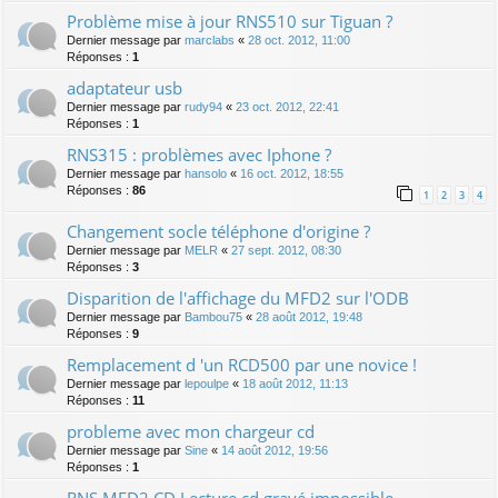
Problème mise à jour RNS510 sur Tiguan ?
Dernier message par
marclabs
«
28 oct. 2012, 11:00
Réponses :
1
adaptateur usb
Dernier message par
rudy94
«
23 oct. 2012, 22:41
Réponses :
1
RNS315 : problèmes avec Iphone ?
Dernier message par
hansolo
«
16 oct. 2012, 18:55
Réponses :
86
1
2
3
4
Changement socle téléphone d'origine ?
Dernier message par
MELR
«
27 sept. 2012, 08:30
Réponses :
3
Disparition de l'affichage du MFD2 sur l'ODB
Dernier message par
Bambou75
«
28 août 2012, 19:48
Réponses :
9
Remplacement d 'un RCD500 par une novice !
Dernier message par
lepoulpe
«
18 août 2012, 11:13
Réponses :
11
probleme avec mon chargeur cd
Dernier message par
Sine
«
14 août 2012, 19:56
Réponses :
1
RNS MFD2 CD Lecture cd gravé impossible