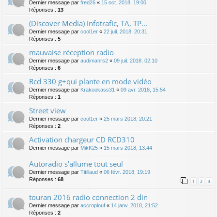
Dernier message par
fred26
«
15 oct. 2018, 19:00
Réponses :
13
(Discover Media) Infotrafic, TA, TP...
Dernier message par
cool1er
«
22 juil. 2018, 20:31
Réponses :
5
mauvaise réception radio
Dernier message par
audimanrs2
«
09 juil. 2018, 02:10
Réponses :
6
Rcd 330 g+qui plante en mode vidéo
Dernier message par
Krakookass31
«
09 avr. 2018, 15:54
Réponses :
1
Street view
Dernier message par
cool1er
«
25 mars 2018, 20:21
Réponses :
2
Activation chargeur CD RCD310
Dernier message par
MikK25
«
15 mars 2018, 13:44
Autoradio s'allume tout seul
Dernier message par
Titillaud
«
06 févr. 2018, 19:19
Réponses :
68
1
2
3
touran 2016 radio connection 2 din
Dernier message par
accroplouf
«
14 janv. 2018, 21:52
Réponses :
2