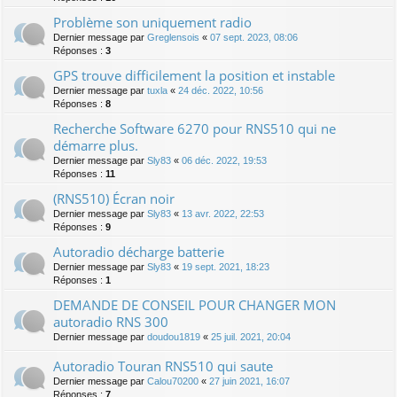
Problème son uniquement radio
Dernier message par
Greglensois
«
07 sept. 2023, 08:06
Réponses :
3
GPS trouve difficilement la position et instable
Dernier message par
tuxla
«
24 déc. 2022, 10:56
Réponses :
8
Recherche Software 6270 pour RNS510 qui ne
démarre plus.
Dernier message par
Sly83
«
06 déc. 2022, 19:53
Réponses :
11
(RNS510) Écran noir
Dernier message par
Sly83
«
13 avr. 2022, 22:53
Réponses :
9
Autoradio décharge batterie
Dernier message par
Sly83
«
19 sept. 2021, 18:23
Réponses :
1
DEMANDE DE CONSEIL POUR CHANGER MON
autoradio RNS 300
Dernier message par
doudou1819
«
25 juil. 2021, 20:04
Autoradio Touran RNS510 qui saute
Dernier message par
Calou70200
«
27 juin 2021, 16:07
Réponses :
7