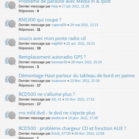
Problème de parasite avec Media In & Ipod
Dernier message par
htep
«
27 juil. 2011, 11:28
Réponses :
4
RNS300 qui coupe ?
Dernier message par
caporal39
«
24 mai 2011, 12:21
Réponses :
11
soucis avec mon poste radio cd
Dernier message par
mig95fr
«
25 avr. 2011, 16:21
Réponses :
10
Remplacement autoradio GPS ?
Dernier message par
benmac69
«
28 mars 2011, 15:24
Réponses :
3
Démontage Haut parleur du tableau de bord en panne
Dernier message par
toutounoir
«
23 févr. 2011, 22:16
Réponses :
17
RCD500 ne s'allume plus ?
Dernier message par
AS_41
«
02 févr. 2011, 17:51
Réponses :
17
rns mfd dvd - le dvd ne s'ejecte plus
Dernier message par
pookicat
«
19 janv. 2011, 17:08
RCD500 : problème chargeur CD et fonction AUX ?
Dernier message par
EricB_67730
«
06 févr. 2010, 12:58
Réponses :
1