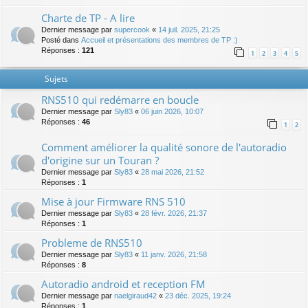
Charte de TP - A lire
Dernier message par
supercook
«
14 juil. 2025, 21:25
Posté dans
Accueil et présentations des membres de TP :)
Réponses :
121
1
2
3
4
5
Sujets
RNS510 qui redémarre en boucle
Dernier message par
Sly83
«
06 juin 2026, 10:07
Réponses :
46
1
2
Comment améliorer la qualité sonore de l'autoradio
d'origine sur un Touran ?
Dernier message par
Sly83
«
28 mai 2026, 21:52
Réponses :
1
Mise à jour Firmware RNS 510
Dernier message par
Sly83
«
28 févr. 2026, 21:37
Réponses :
1
Probleme de RNS510
Dernier message par
Sly83
«
11 janv. 2026, 21:58
Réponses :
8
Autoradio android et reception FM
Dernier message par
naelgiraud42
«
23 déc. 2025, 19:24
Réponses :
1