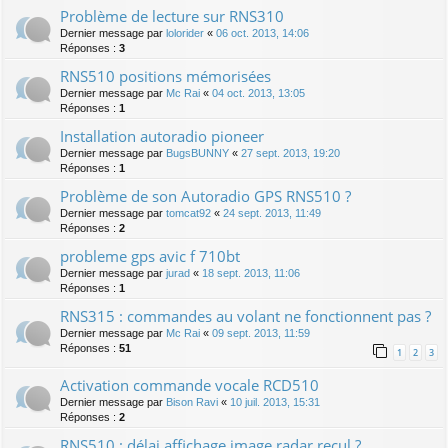
Problème de lecture sur RNS310
Dernier message par
lolorider
«
06 oct. 2013, 14:06
Réponses :
3
RNS510 positions mémorisées
Dernier message par
Mc Rai
«
04 oct. 2013, 13:05
Réponses :
1
Installation autoradio pioneer
Dernier message par
BugsBUNNY
«
27 sept. 2013, 19:20
Réponses :
1
Problème de son Autoradio GPS RNS510 ?
Dernier message par
tomcat92
«
24 sept. 2013, 11:49
Réponses :
2
probleme gps avic f 710bt
Dernier message par
jurad
«
18 sept. 2013, 11:06
Réponses :
1
RNS315 : commandes au volant ne fonctionnent pas ?
Dernier message par
Mc Rai
«
09 sept. 2013, 11:59
Réponses :
51
1
2
3
Activation commande vocale RCD510
Dernier message par
Bison Ravi
«
10 juil. 2013, 15:31
Réponses :
2
RNS510 : délai affichage image radar recul ?