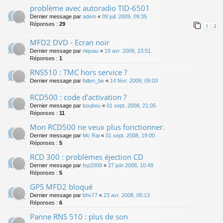
problème avec autoradio TID-6501
Dernier message par
adem
«
09 juil. 2009, 09:35
Réponses :
29
1
2
MFD2 DVD - Ecran noir
Dernier message par
niquau
«
19 avr. 2009, 23:51
Réponses :
1
RNS510 : TMC hors service ?
Dernier message par
fallen_be
«
14 févr. 2009, 09:03
RCD500 : code d'activation ?
Dernier message par
boubou
«
01 sept. 2008, 21:05
Réponses :
11
Mon RCD500 ne veux plus fonctionner.
Dernier message par
Mc Rai
«
01 sept. 2008, 19:00
Réponses :
5
RCD 300 : problèmes éjection CD
Dernier message par
fxp2008
«
27 juin 2008, 10:48
Réponses :
5
GPS MFD2 bloqué
Dernier message par
bhv77
«
23 avr. 2008, 05:13
Réponses :
6
Panne RNS 510 : plus de son