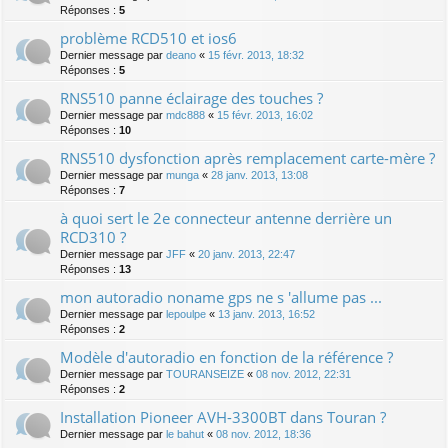
Réponses :
5
problème RCD510 et ios6
Dernier message par
deano
«
15 févr. 2013, 18:32
Réponses :
5
RNS510 panne éclairage des touches ?
Dernier message par
mdc888
«
15 févr. 2013, 16:02
Réponses :
10
RNS510 dysfonction après remplacement carte-mère ?
Dernier message par
munga
«
28 janv. 2013, 13:08
Réponses :
7
à quoi sert le 2e connecteur antenne derrière un
RCD310 ?
Dernier message par
JFF
«
20 janv. 2013, 22:47
Réponses :
13
mon autoradio noname gps ne s 'allume pas ...
Dernier message par
lepoulpe
«
13 janv. 2013, 16:52
Réponses :
2
Modèle d'autoradio en fonction de la référence ?
Dernier message par
TOURANSEIZE
«
08 nov. 2012, 22:31
Réponses :
2
Installation Pioneer AVH-3300BT dans Touran ?
Dernier message par
le bahut
«
08 nov. 2012, 18:36