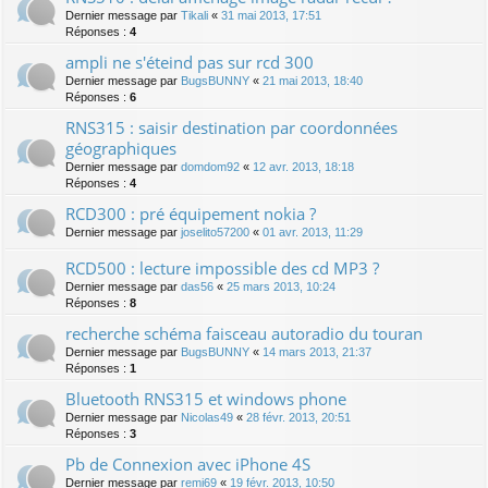
Dernier message par
Tikali
«
31 mai 2013, 17:51
Réponses :
4
ampli ne s'éteind pas sur rcd 300
Dernier message par
BugsBUNNY
«
21 mai 2013, 18:40
Réponses :
6
RNS315 : saisir destination par coordonnées
géographiques
Dernier message par
domdom92
«
12 avr. 2013, 18:18
Réponses :
4
RCD300 : pré équipement nokia ?
Dernier message par
joselito57200
«
01 avr. 2013, 11:29
RCD500 : lecture impossible des cd MP3 ?
Dernier message par
das56
«
25 mars 2013, 10:24
Réponses :
8
recherche schéma faisceau autoradio du touran
Dernier message par
BugsBUNNY
«
14 mars 2013, 21:37
Réponses :
1
Bluetooth RNS315 et windows phone
Dernier message par
Nicolas49
«
28 févr. 2013, 20:51
Réponses :
3
Pb de Connexion avec iPhone 4S
Dernier message par
remi69
«
19 févr. 2013, 10:50