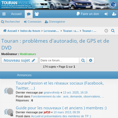
TouranPassion
Accueil
Faire un don
Le forum des propriétaires ou futurs acquéreurs du Volkswagen Touran
cc
Rechercher
or
Connexion
e
S’enregistrer
on
’e
ès
u
m
ne
nr
R
Accueil
Index du forum
Le touran dans ses versions I (V1 V2 V3) et II ...
Touran : autoradios et GPS
Touran : problèmes d'autoradio, de GPS et de DVD
e
ra
m
br
xi
eg
Touran : problèmes d'autoradio, de GPS et de
c
pi
s
es
on
ist
DVD
h
de
re
e
Modérateur :
Modérateurs
Rechercher
Recherche av
Nouveau sujet
r
r
c
174 sujets • Page
1
sur
1
h
Annonces
e
TouranPassion et les réseaux sociaux (Facebook,
r
Twitter, ...)
Dernier message par
gnanvofredy
«
13 oct. 2025, 16:19
Posté dans
Fonctionnement du site : avis, demande, observations, ...
Réponses :
6
Guide pour les nouveaux ( et anciens ) membres :)
Dernier message par
jef10
«
10 mars 2013, 09:39
Posté dans
Accueil et présentations des membres de TP :)