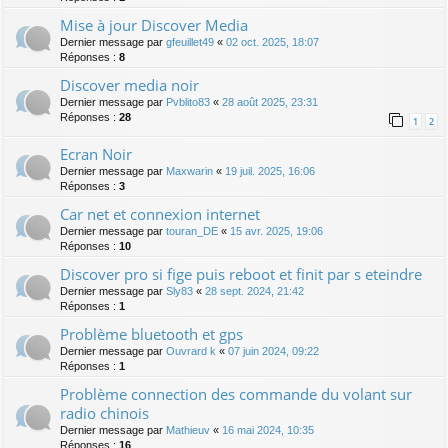
Mise à jour Discover Media
Dernier message par
gfeuillet49
«
02 oct. 2025, 18:07
Réponses :
8
Discover media noir
Dernier message par
Pvblito83
«
28 août 2025, 23:31
Réponses :
28
1
2
Ecran Noir
Dernier message par
Maxwarin
«
19 juil. 2025, 16:06
Réponses :
3
Car net et connexion internet
Dernier message par
touran_DE
«
15 avr. 2025, 19:06
Réponses :
10
Discover pro si fige puis reboot et finit par s eteindre
Dernier message par
Sly83
«
28 sept. 2024, 21:42
Réponses :
1
Problème bluetooth et gps
Dernier message par
Ouvrard k
«
07 juin 2024, 09:22
Réponses :
1
Problème connection des commande du volant sur
radio chinois
Dernier message par
Mathieuv
«
16 mai 2024, 10:35
Réponses :
16