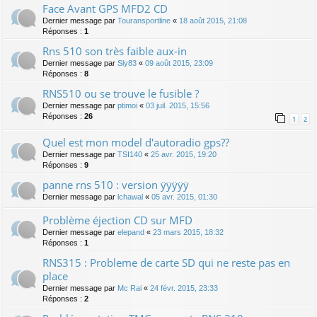
Face Avant GPS MFD2 CD
Dernier message par
Touransportline
«
18 août 2015, 21:08
Réponses :
1
Rns 510 son très faible aux-in
Dernier message par
Sly83
«
09 août 2015, 23:09
Réponses :
8
RNS510 ou se trouve le fusible ?
Dernier message par
ptimoi
«
03 juil. 2015, 15:56
Réponses :
26
1
2
Quel est mon model d'autoradio gps??
Dernier message par
TSI140
«
25 avr. 2015, 19:20
Réponses :
9
panne rns 510 : version ÿÿÿÿÿ
Dernier message par
lchawal
«
05 avr. 2015, 01:30
Problème éjection CD sur MFD
Dernier message par
elepand
«
23 mars 2015, 18:32
Réponses :
1
RNS315 : Probleme de carte SD qui ne reste pas en
place
Dernier message par
Mc Rai
«
24 févr. 2015, 23:33
Réponses :
2