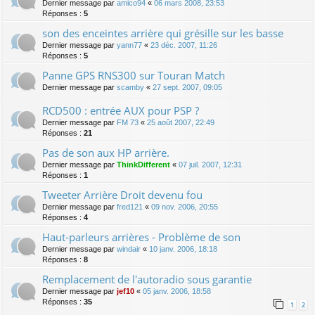
Dernier message par
amico94
«
06 mars 2008, 23:53
Réponses :
5
son des enceintes arrière qui grésille sur les basse
Dernier message par
yann77
«
23 déc. 2007, 11:26
Réponses :
5
Panne GPS RNS300 sur Touran Match
Dernier message par
scamby
«
27 sept. 2007, 09:05
RCD500 : entrée AUX pour PSP ?
Dernier message par
FM 73
«
25 août 2007, 22:49
Réponses :
21
Pas de son aux HP arrière.
Dernier message par
ThinkDifferent
«
07 juil. 2007, 12:31
Réponses :
1
Tweeter Arrière Droit devenu fou
Dernier message par
fred121
«
09 nov. 2006, 20:55
Réponses :
4
Haut-parleurs arrières - Problème de son
Dernier message par
windair
«
10 janv. 2006, 18:18
Réponses :
8
Remplacement de l'autoradio sous garantie
Dernier message par
jef10
«
05 janv. 2006, 18:58
Réponses :
35
1
2