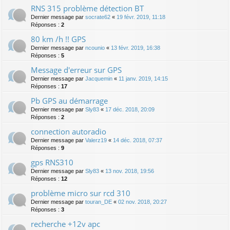
RNS 315 problème détection BT
Dernier message par
socrate62
«
19 févr. 2019, 11:18
Réponses :
2
80 km /h !! GPS
Dernier message par
ncounio
«
13 févr. 2019, 16:38
Réponses :
5
Message d'erreur sur GPS
Dernier message par
Jacquemin
«
11 janv. 2019, 14:15
Réponses :
17
Pb GPS au démarrage
Dernier message par
Sly83
«
17 déc. 2018, 20:09
Réponses :
2
connection autoradio
Dernier message par
Valerz19
«
14 déc. 2018, 07:37
Réponses :
9
gps RNS310
Dernier message par
Sly83
«
13 nov. 2018, 19:56
Réponses :
12
problème micro sur rcd 310
Dernier message par
touran_DE
«
02 nov. 2018, 20:27
Réponses :
3
recherche +12v apc