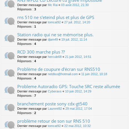
Dernier message par
Mc Rai
«
03 août 2012, 21:30
Réponses :
3
rns 510 ne s'eteind plus et plus de GPS
Dernier message par
tomcat92
«
27 juil. 2012, 14:20
Réponses :
1
Station radio qui ne se mémorise plus.
Dernier message par
djam49
«
19 juil. 2012, 11:14
Réponses :
4
RCD 300 marche plus ??
Dernier message par
hercule68
«
21 juin 2012, 14:51
Réponses :
4
Problème de coupure d'écran sur RNS510
Dernier message par
netdiso@hotmail.com
«
11 juin 2012, 10:18
Réponses :
4
Probleme Autoradio GPS: Touche SRC reste allumée
Dernier message par
Cyberaxs
«
10 juin 2012, 14:29
Réponses :
7
branchement poste sony cdx-gt540
Dernier message par
Laurent92
«
29 mai 2012, 17:04
Réponses :
2
problème retour de son sur RNS 510
Dernier message par
tomcat92
«
22 mai 2012, 10:32