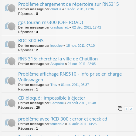
Problème chargement de répertoire sur RNS315
Dernier message par
charlus
«
10 déc. 2011, 17:36
Réponses :
8
gps touran rns300 (OFF ROAD)
Dernier message par
crashgarrett
«
02 déc. 2011, 17:42
Réponses :
4
RDC 300 HS
Dernier message par
lepoulpe
«
18 nov. 2011, 07:10
Réponses :
2
RNS 315: cherchez la ville de Chatillon
Dernier message par
Acapulco
«
24 oct. 2011, 22:05
Problème affichage RNS510 - Info prise en charge
Volkswagen
Dernier message par
Trav
«
01 oct. 2011, 05:37
Réponses :
1
CD bloqué : impossible à éjecter
Dernier message par
Camboui
«
29 août 2011, 16:48
Réponses :
26
1
2
problème avec RCD 300 : error et check cd
Dernier message par
tomcat92
«
02 août 2011, 14:25
Réponses :
1