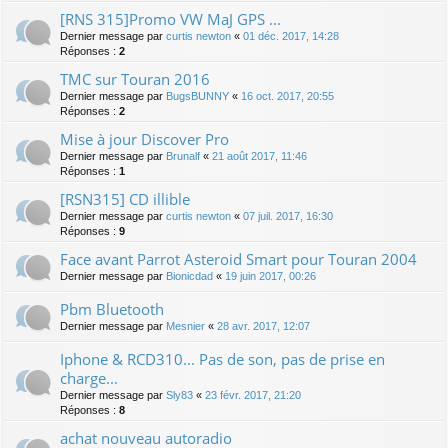
[RNS 315]Promo VW MaJ GPS ...
Dernier message par
curtis newton
«
01 déc. 2017, 14:28
Réponses :
2
TMC sur Touran 2016
Dernier message par
BugsBUNNY
«
16 oct. 2017, 20:55
Réponses :
2
Mise à jour Discover Pro
Dernier message par
Brunalf
«
21 août 2017, 11:46
Réponses :
1
[RSN315] CD illible
Dernier message par
curtis newton
«
07 juil. 2017, 16:30
Réponses :
9
Face avant Parrot Asteroid Smart pour Touran 2004
Dernier message par
Bionicdad
«
19 juin 2017, 00:26
Pbm Bluetooth
Dernier message par
Mesnier
«
28 avr. 2017, 12:07
Iphone & RCD310... Pas de son, pas de prise en
charge...
Dernier message par
Sly83
«
23 févr. 2017, 21:20
Réponses :
8
achat nouveau autoradio