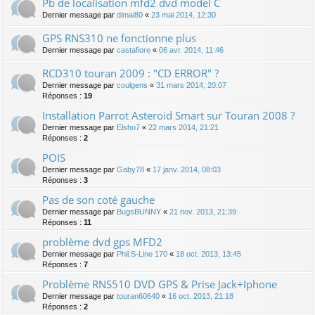
Pb de localisation mfd2 dvd model C
Dernier message par
dimai80
«
23 mai 2014, 12:30
GPS RNS310 ne fonctionne plus
Dernier message par
castafiore
«
06 avr. 2014, 11:46
RCD310 touran 2009 : "CD ERROR" ?
Dernier message par
coulgens
«
31 mars 2014, 20:07
Réponses :
19
Installation Parrot Asteroid Smart sur Touran 2008 ?
Dernier message par
Elsho7
«
22 mars 2014, 21:21
Réponses :
2
POIS
Dernier message par
Gaby78
«
17 janv. 2014, 08:03
Réponses :
3
Pas de son coté gauche
Dernier message par
BugsBUNNY
«
21 nov. 2013, 21:39
Réponses :
11
problème dvd gps MFD2
Dernier message par
Phil.S-Line 170
«
18 oct. 2013, 13:45
Réponses :
7
Problème RNS510 DVD GPS & Prise Jack+Iphone
Dernier message par
touran60640
«
16 oct. 2013, 21:18
Réponses :
2