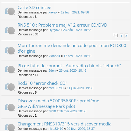
Carte SD coincée
Dernier message par
xavax
«
12 févr. 2021, 09:56
Réponses :
3
RNS 510 : Problème maj V12 erreur CD/DVD
Dernier message par
Dydy52
«
23 déc. 2020, 19:38
Réponses :
33
1
2
Mon Touran me demande un code pour mon RCD300
d'origine
Dernier message par
Viens84
«
17 nov. 2020, 19:50
Pb de fuite de courant - Autoradio chinois "letouch"
Dernier message par
Jden
«
23 oct. 2020, 10:46
Réponses :
11
Rcd310 "error check CD"
Dernier message par
mec62790
«
11 juin 2020, 19:59
Réponses :
5
Discover media 5C0035680E : problème
GPS/Wifi/message Park pilot
Dernier message par
fwi98
«
26 mai 2020, 20:50
Réponses :
1
Changement RNS310/315 vers discover media
Dernier message par
nico33410
«
29 févr. 2020, 13:37