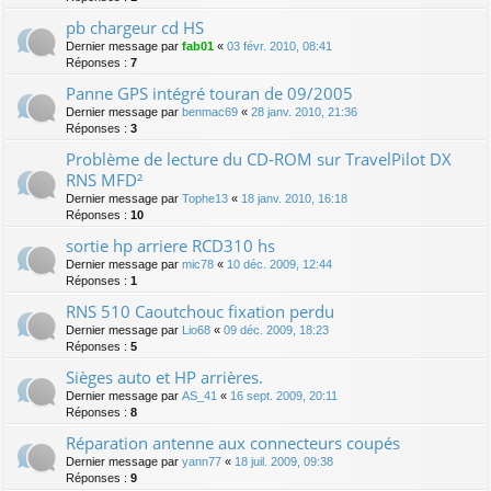
pb chargeur cd HS
Dernier message par
fab01
«
03 févr. 2010, 08:41
Réponses :
7
Panne GPS intégré touran de 09/2005
Dernier message par
benmac69
«
28 janv. 2010, 21:36
Réponses :
3
Problème de lecture du CD-ROM sur TravelPilot DX
RNS MFD²
Dernier message par
Tophe13
«
18 janv. 2010, 16:18
Réponses :
10
sortie hp arriere RCD310 hs
Dernier message par
mic78
«
10 déc. 2009, 12:44
Réponses :
1
RNS 510 Caoutchouc fixation perdu
Dernier message par
Lio68
«
09 déc. 2009, 18:23
Réponses :
5
Sièges auto et HP arrières.
Dernier message par
AS_41
«
16 sept. 2009, 20:11
Réponses :
8
Réparation antenne aux connecteurs coupés
Dernier message par
yann77
«
18 juil. 2009, 09:38
Réponses :
9