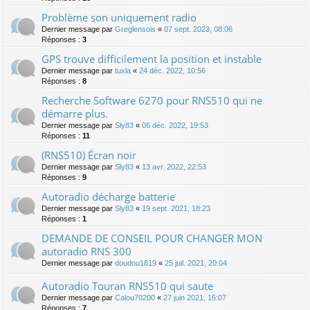
Problème son uniquement radio
Dernier message par
Greglensois
«
07 sept. 2023, 08:06
Réponses :
3
GPS trouve difficilement la position et instable
Dernier message par
tuxla
«
24 déc. 2022, 10:56
Réponses :
8
Recherche Software 6270 pour RNS510 qui ne
démarre plus.
Dernier message par
Sly83
«
06 déc. 2022, 19:53
Réponses :
11
(RNS510) Écran noir
Dernier message par
Sly83
«
13 avr. 2022, 22:53
Réponses :
9
Autoradio décharge batterie
Dernier message par
Sly83
«
19 sept. 2021, 18:23
Réponses :
1
DEMANDE DE CONSEIL POUR CHANGER MON
autoradio RNS 300
Dernier message par
doudou1819
«
25 juil. 2021, 20:04
Autoradio Touran RNS510 qui saute
Dernier message par
Calou70200
«
27 juin 2021, 16:07
Réponses :
7