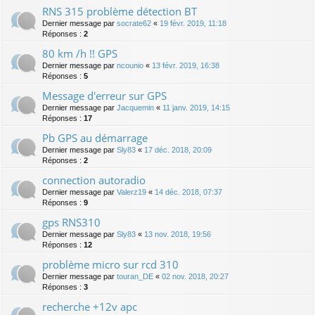
RNS 315 problème détection BT
Dernier message par
socrate62
«
19 févr. 2019, 11:18
Réponses :
2
80 km /h !! GPS
Dernier message par
ncounio
«
13 févr. 2019, 16:38
Réponses :
5
Message d'erreur sur GPS
Dernier message par
Jacquemin
«
11 janv. 2019, 14:15
Réponses :
17
Pb GPS au démarrage
Dernier message par
Sly83
«
17 déc. 2018, 20:09
Réponses :
2
connection autoradio
Dernier message par
Valerz19
«
14 déc. 2018, 07:37
Réponses :
9
gps RNS310
Dernier message par
Sly83
«
13 nov. 2018, 19:56
Réponses :
12
problème micro sur rcd 310
Dernier message par
touran_DE
«
02 nov. 2018, 20:27
Réponses :
3
recherche +12v apc