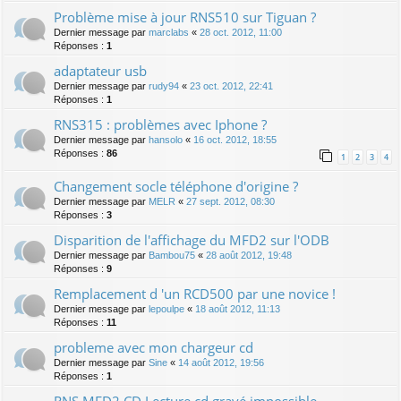
Problème mise à jour RNS510 sur Tiguan ?
Dernier message par
marclabs
«
28 oct. 2012, 11:00
Réponses :
1
adaptateur usb
Dernier message par
rudy94
«
23 oct. 2012, 22:41
Réponses :
1
RNS315 : problèmes avec Iphone ?
Dernier message par
hansolo
«
16 oct. 2012, 18:55
Réponses :
86
1
2
3
4
Changement socle téléphone d'origine ?
Dernier message par
MELR
«
27 sept. 2012, 08:30
Réponses :
3
Disparition de l'affichage du MFD2 sur l'ODB
Dernier message par
Bambou75
«
28 août 2012, 19:48
Réponses :
9
Remplacement d 'un RCD500 par une novice !
Dernier message par
lepoulpe
«
18 août 2012, 11:13
Réponses :
11
probleme avec mon chargeur cd
Dernier message par
Sine
«
14 août 2012, 19:56
Réponses :
1
RNS MFD2 CD Lecture cd gravé impossible