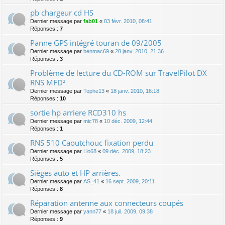
pb chargeur cd HS
Dernier message par
fab01
«
03 févr. 2010, 08:41
Réponses :
7
Panne GPS intégré touran de 09/2005
Dernier message par
benmac69
«
28 janv. 2010, 21:36
Réponses :
3
Problème de lecture du CD-ROM sur TravelPilot DX
RNS MFD²
Dernier message par
Tophe13
«
18 janv. 2010, 16:18
Réponses :
10
sortie hp arriere RCD310 hs
Dernier message par
mic78
«
10 déc. 2009, 12:44
Réponses :
1
RNS 510 Caoutchouc fixation perdu
Dernier message par
Lio68
«
09 déc. 2009, 18:23
Réponses :
5
Sièges auto et HP arrières.
Dernier message par
AS_41
«
16 sept. 2009, 20:11
Réponses :
8
Réparation antenne aux connecteurs coupés
Dernier message par
yann77
«
18 juil. 2009, 09:38
Réponses :
9