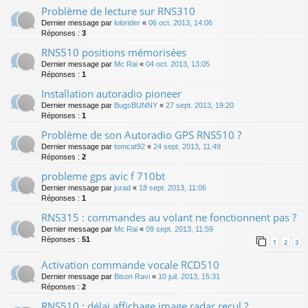
Problème de lecture sur RNS310
Dernier message par
lolorider
«
06 oct. 2013, 14:06
Réponses :
3
RNS510 positions mémorisées
Dernier message par
Mc Rai
«
04 oct. 2013, 13:05
Réponses :
1
Installation autoradio pioneer
Dernier message par
BugsBUNNY
«
27 sept. 2013, 19:20
Réponses :
1
Problème de son Autoradio GPS RNS510 ?
Dernier message par
tomcat92
«
24 sept. 2013, 11:49
Réponses :
2
probleme gps avic f 710bt
Dernier message par
jurad
«
18 sept. 2013, 11:06
Réponses :
1
RNS315 : commandes au volant ne fonctionnent pas ?
Dernier message par
Mc Rai
«
09 sept. 2013, 11:59
Réponses :
51
1
2
3
Activation commande vocale RCD510
Dernier message par
Bison Ravi
«
10 juil. 2013, 15:31
Réponses :
2
RNS510 : délai affichage image radar recul ?