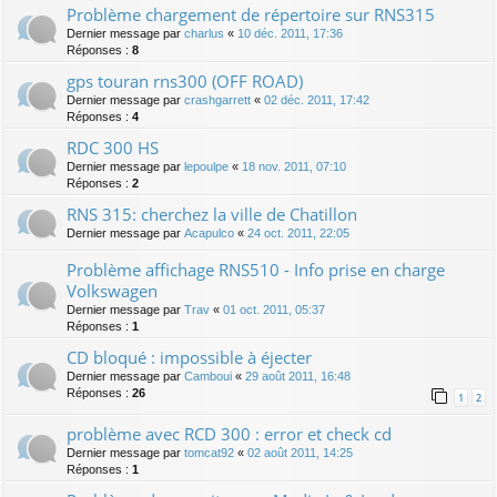
Problème chargement de répertoire sur RNS315
Dernier message par
charlus
«
10 déc. 2011, 17:36
Réponses :
8
gps touran rns300 (OFF ROAD)
Dernier message par
crashgarrett
«
02 déc. 2011, 17:42
Réponses :
4
RDC 300 HS
Dernier message par
lepoulpe
«
18 nov. 2011, 07:10
Réponses :
2
RNS 315: cherchez la ville de Chatillon
Dernier message par
Acapulco
«
24 oct. 2011, 22:05
Problème affichage RNS510 - Info prise en charge
Volkswagen
Dernier message par
Trav
«
01 oct. 2011, 05:37
Réponses :
1
CD bloqué : impossible à éjecter
Dernier message par
Camboui
«
29 août 2011, 16:48
Réponses :
26
1
2
problème avec RCD 300 : error et check cd
Dernier message par
tomcat92
«
02 août 2011, 14:25
Réponses :
1