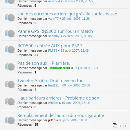
Dernier message par
amico94
«
06 mars 2008, 23:53
Réponses :
5
son des enceintes arrière qui grésille sur les basse
Dernier message par
yann77
«
23 déc. 2007, 11:26
Réponses :
5
Panne GPS RNS300 sur Touran Match
Dernier message par
scamby
«
27 sept. 2007, 09:05
RCD500 : entrée AUX pour PSP ?
Dernier message par
FM 73
«
25 août 2007, 22:49
Réponses :
21
Pas de son aux HP arrière.
Dernier message par
ThinkDifferent
«
07 juil. 2007, 12:31
Réponses :
1
Tweeter Arrière Droit devenu fou
Dernier message par
fred121
«
09 nov. 2006, 20:55
Réponses :
4
Haut-parleurs arrières - Problème de son
Dernier message par
windair
«
10 janv. 2006, 18:18
Réponses :
8
Remplacement de l'autoradio sous garantie
Dernier message par
jef10
«
05 janv. 2006, 18:58
Réponses :
35
1
2