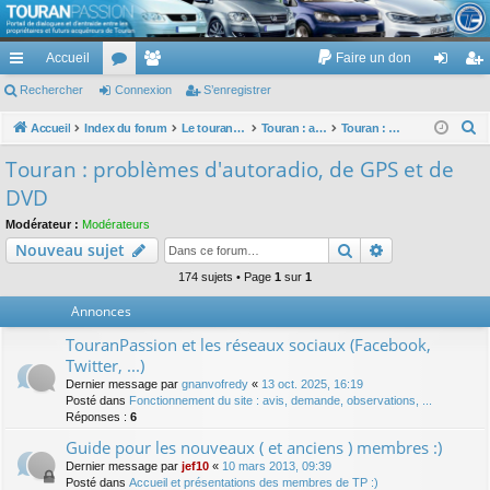
TouranPassion
Accueil
Faire un don
Le forum des propriétaires ou futurs acquéreurs du Volkswagen Touran
cc
Rechercher
or
Connexion
e
S’enregistrer
on
’e
ès
u
m
ne
nr
R
Accueil
Index du forum
Le touran dans ses versions I (V1 V2 V3) et II ...
Touran : autoradios et GPS
Touran : problèmes d'autoradio, de GPS et de DVD
e
ra
m
br
xi
eg
Touran : problèmes d'autoradio, de GPS et de
c
pi
s
es
on
ist
DVD
h
de
re
e
Modérateur :
Modérateurs
Rechercher
Recherche av
Nouveau sujet
r
r
c
174 sujets • Page
1
sur
1
h
Annonces
e
TouranPassion et les réseaux sociaux (Facebook,
r
Twitter, ...)
Dernier message par
gnanvofredy
«
13 oct. 2025, 16:19
Posté dans
Fonctionnement du site : avis, demande, observations, ...
Réponses :
6
Guide pour les nouveaux ( et anciens ) membres :)
Dernier message par
jef10
«
10 mars 2013, 09:39
Posté dans
Accueil et présentations des membres de TP :)