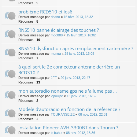
Réponses :
5
problème RCD510 et ios6
Dernier message par
deano
«
15 févr. 2013, 18:32
Réponses :
5
RNS510 panne éclairage des touches ?
Dernier message par
mdc888
«
15 févr. 2013, 16:02
Réponses :
10
RNS510 dysfonction après remplacement carte-mère ?
Dernier message par
munga
«
28 janv. 2013, 13:08
Réponses :
7
à quoi sert le 2e connecteur antenne derrière un
RCD310 ?
Dernier message par
JFF
«
20 janv. 2013, 22:47
Réponses :
13
mon autoradio noname gps ne s 'allume pas ...
Dernier message par
lepoulpe
«
13 janv. 2013, 16:52
Réponses :
2
Modèle d'autoradio en fonction de la référence ?
Dernier message par
TOURANSEIZE
«
08 nov. 2012, 22:31
Réponses :
2
Installation Pioneer AVH-3300BT dans Touran ?
Dernier message par
le bahut
«
08 nov. 2012, 18:36