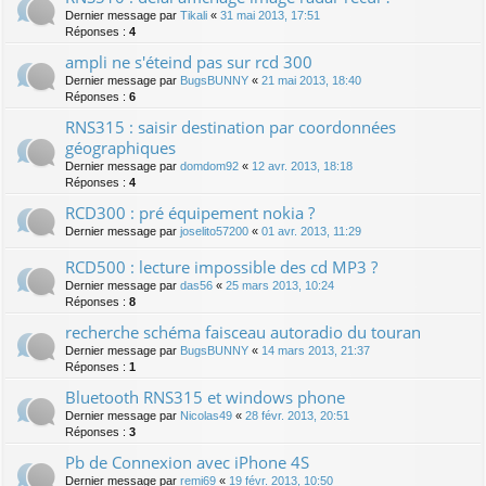
Dernier message par
Tikali
«
31 mai 2013, 17:51
Réponses :
4
ampli ne s'éteind pas sur rcd 300
Dernier message par
BugsBUNNY
«
21 mai 2013, 18:40
Réponses :
6
RNS315 : saisir destination par coordonnées
géographiques
Dernier message par
domdom92
«
12 avr. 2013, 18:18
Réponses :
4
RCD300 : pré équipement nokia ?
Dernier message par
joselito57200
«
01 avr. 2013, 11:29
RCD500 : lecture impossible des cd MP3 ?
Dernier message par
das56
«
25 mars 2013, 10:24
Réponses :
8
recherche schéma faisceau autoradio du touran
Dernier message par
BugsBUNNY
«
14 mars 2013, 21:37
Réponses :
1
Bluetooth RNS315 et windows phone
Dernier message par
Nicolas49
«
28 févr. 2013, 20:51
Réponses :
3
Pb de Connexion avec iPhone 4S
Dernier message par
remi69
«
19 févr. 2013, 10:50