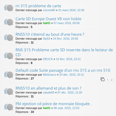
rn 315 probleme de carte
Dernier message par
vincent80
«
31 mars 2016, 10:38
Carte SD Europe Ouest V8 non lisible
Dernier message par
fab01
«
07 mars 2016, 09:58
Réponses :
5
RNS510 s'éteind au bout d'une heure ?
Dernier message par
Sly83
«
24 févr. 2016, 20:58
Réponses :
11
RNS 315 Probleme carte SD inserrée dans le lecteur de
CD
Dernier message par
DEUCK
«
16 févr. 2016, 23:21
Réponses :
8
Default code Suite passage d'un rns 315 a un rns 510
Dernier message par
Micbrasco
«
23 déc. 2015, 20:11
Réponses :
27
1
2
RNS510 en allemand et plus de son ?
Dernier message par
claude65
«
07 déc. 2015, 11:50
Réponses :
11
Pbl ejection cd pièce de monnaie bloquée .
Dernier message par
fab01
«
08 sept. 2015, 12:03
Réponses :
10