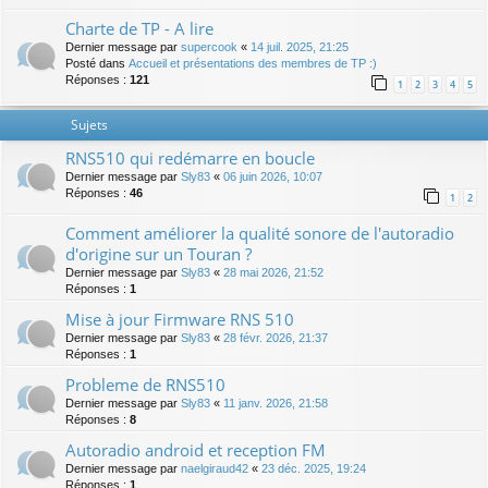
Charte de TP - A lire
Dernier message par
supercook
«
14 juil. 2025, 21:25
Posté dans
Accueil et présentations des membres de TP :)
Réponses :
121
1
2
3
4
5
Sujets
RNS510 qui redémarre en boucle
Dernier message par
Sly83
«
06 juin 2026, 10:07
Réponses :
46
1
2
Comment améliorer la qualité sonore de l'autoradio
d'origine sur un Touran ?
Dernier message par
Sly83
«
28 mai 2026, 21:52
Réponses :
1
Mise à jour Firmware RNS 510
Dernier message par
Sly83
«
28 févr. 2026, 21:37
Réponses :
1
Probleme de RNS510
Dernier message par
Sly83
«
11 janv. 2026, 21:58
Réponses :
8
Autoradio android et reception FM
Dernier message par
naelgiraud42
«
23 déc. 2025, 19:24
Réponses :
1