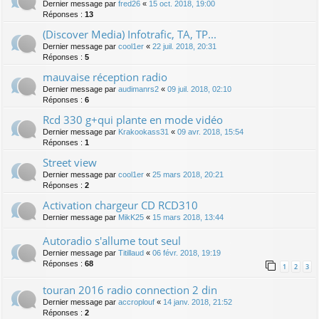
Dernier message par
fred26
«
15 oct. 2018, 19:00
Réponses :
13
(Discover Media) Infotrafic, TA, TP...
Dernier message par
cool1er
«
22 juil. 2018, 20:31
Réponses :
5
mauvaise réception radio
Dernier message par
audimanrs2
«
09 juil. 2018, 02:10
Réponses :
6
Rcd 330 g+qui plante en mode vidéo
Dernier message par
Krakookass31
«
09 avr. 2018, 15:54
Réponses :
1
Street view
Dernier message par
cool1er
«
25 mars 2018, 20:21
Réponses :
2
Activation chargeur CD RCD310
Dernier message par
MikK25
«
15 mars 2018, 13:44
Autoradio s'allume tout seul
Dernier message par
Titillaud
«
06 févr. 2018, 19:19
Réponses :
68
1
2
3
touran 2016 radio connection 2 din
Dernier message par
accroplouf
«
14 janv. 2018, 21:52
Réponses :
2