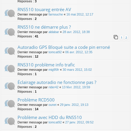
Réponses :
3
RNS510 touareg entrée AV
Dernier message par
farnouche
«
16 mai 2012, 12:17
Réponses :
2
RNS510 ne démarre plus ?
Dernier message par
aldabar
«
28 avr. 2012, 18:38
Réponses :
41
1
2
Autoradio GPS Bloqué suite a code pin erroné
Dernier message par
tomcat92
«
06 avr. 2012, 12:35
Réponses :
12
RNS310 problème info trafic
Dernier message par
mig95fr
«
30 mars 2012, 15:02
Réponses :
1
Éclairage autoradio ne fonctionne pas ?
Dernier message par
rider42
«
13 févr. 2012, 19:59
Réponses :
1
Problème RCD500
Dernier message par
ounet
«
29 janv. 2012, 19:13
Réponses :
14
Problème avec HDD du RNS510
Dernier message par
tomcat92
«
27 janv. 2012, 09:52
Réponses :
2