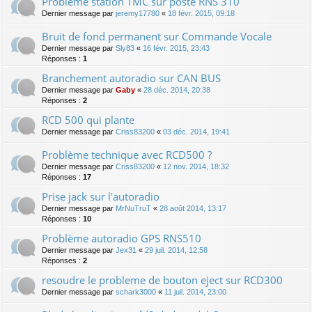
Probléme station TMC sur poste RNS 310
Dernier message par
jeremy17780
«
18 févr. 2015, 09:18
Bruit de fond permanent sur Commande Vocale
Dernier message par
Sly83
«
16 févr. 2015, 23:43
Réponses :
1
Branchement autoradio sur CAN BUS
Dernier message par
Gaby
«
28 déc. 2014, 20:38
Réponses :
2
RCD 500 qui plante
Dernier message par
Criss83200
«
03 déc. 2014, 19:41
Problème technique avec RCD500 ?
Dernier message par
Criss83200
«
12 nov. 2014, 18:32
Réponses :
17
Prise jack sur l'autoradio
Dernier message par
MrNuTruT
«
28 août 2014, 13:17
Réponses :
10
Problème autoradio GPS RNS510
Dernier message par
Jex31
«
29 juil. 2014, 12:58
Réponses :
2
resoudre le probleme de bouton eject sur RCD300
Dernier message par
schark3000
«
11 juil. 2014, 23:00