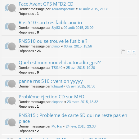
Face Avant GPS MFD2 CD
Dernier message par
Touransportline
«
18 août 2015, 21:08
Réponses :
1
Rns 510 son très faible aux-in
Dernier message par
Sly83
«
09 août 2015, 23:09
Réponses :
8
RNS510 ou se trouve le fusible ?
Dernier message par
ptimoi
«
03 juil. 2015, 15:56
Réponses :
26
1
2
Quel est mon model d'autoradio gps??
Dernier message par
TSI140
«
25 avr. 2015, 19:20
Réponses :
9
panne rns 510 : version ÿÿÿÿÿ
Dernier message par
lchawal
«
05 avr. 2015, 01:30
Problème éjection CD sur MFD
Dernier message par
elepand
«
23 mars 2015, 18:32
Réponses :
1
RNS315 : Probleme de carte SD qui ne reste pas en
place
Dernier message par
Mc Rai
«
24 févr. 2015, 23:33
Réponses :
2