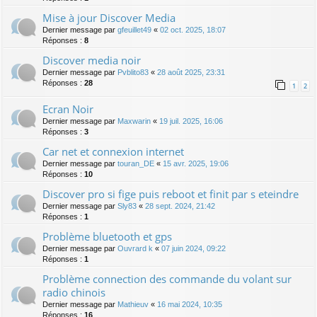
Mise à jour Discover Media
Dernier message par
gfeuillet49
«
02 oct. 2025, 18:07
Réponses :
8
Discover media noir
Dernier message par
Pvblito83
«
28 août 2025, 23:31
Réponses :
28
1
2
Ecran Noir
Dernier message par
Maxwarin
«
19 juil. 2025, 16:06
Réponses :
3
Car net et connexion internet
Dernier message par
touran_DE
«
15 avr. 2025, 19:06
Réponses :
10
Discover pro si fige puis reboot et finit par s eteindre
Dernier message par
Sly83
«
28 sept. 2024, 21:42
Réponses :
1
Problème bluetooth et gps
Dernier message par
Ouvrard k
«
07 juin 2024, 09:22
Réponses :
1
Problème connection des commande du volant sur
radio chinois
Dernier message par
Mathieuv
«
16 mai 2024, 10:35
Réponses :
16