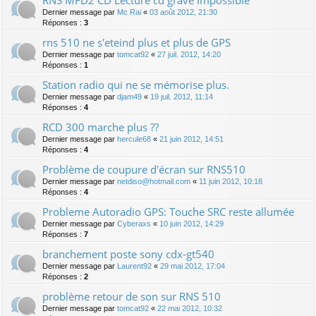
Dernier message par
Mc Rai
«
03 août 2012, 21:30
Réponses :
3
rns 510 ne s'eteind plus et plus de GPS
Dernier message par
tomcat92
«
27 juil. 2012, 14:20
Réponses :
1
Station radio qui ne se mémorise plus.
Dernier message par
djam49
«
19 juil. 2012, 11:14
Réponses :
4
RCD 300 marche plus ??
Dernier message par
hercule68
«
21 juin 2012, 14:51
Réponses :
4
Problème de coupure d'écran sur RNS510
Dernier message par
netdiso@hotmail.com
«
11 juin 2012, 10:18
Réponses :
4
Probleme Autoradio GPS: Touche SRC reste allumée
Dernier message par
Cyberaxs
«
10 juin 2012, 14:29
Réponses :
7
branchement poste sony cdx-gt540
Dernier message par
Laurent92
«
29 mai 2012, 17:04
Réponses :
2
problème retour de son sur RNS 510
Dernier message par
tomcat92
«
22 mai 2012, 10:32