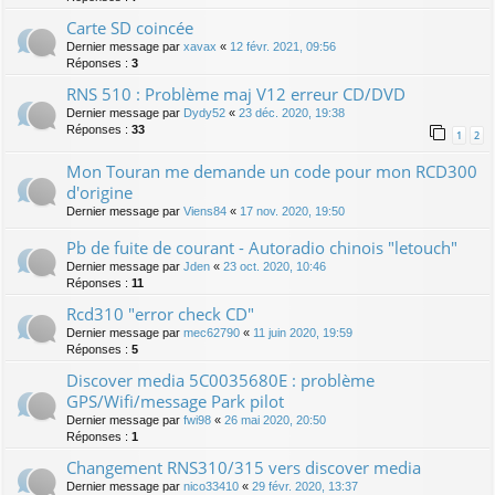
Carte SD coincée
Dernier message par
xavax
«
12 févr. 2021, 09:56
Réponses :
3
RNS 510 : Problème maj V12 erreur CD/DVD
Dernier message par
Dydy52
«
23 déc. 2020, 19:38
Réponses :
33
1
2
Mon Touran me demande un code pour mon RCD300
d'origine
Dernier message par
Viens84
«
17 nov. 2020, 19:50
Pb de fuite de courant - Autoradio chinois "letouch"
Dernier message par
Jden
«
23 oct. 2020, 10:46
Réponses :
11
Rcd310 "error check CD"
Dernier message par
mec62790
«
11 juin 2020, 19:59
Réponses :
5
Discover media 5C0035680E : problème
GPS/Wifi/message Park pilot
Dernier message par
fwi98
«
26 mai 2020, 20:50
Réponses :
1
Changement RNS310/315 vers discover media
Dernier message par
nico33410
«
29 févr. 2020, 13:37