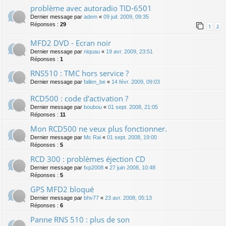
problème avec autoradio TID-6501
Dernier message par
adem
«
09 juil. 2009, 09:35
Réponses :
29
1
2
MFD2 DVD - Ecran noir
Dernier message par
niquau
«
19 avr. 2009, 23:51
Réponses :
1
RNS510 : TMC hors service ?
Dernier message par
fallen_be
«
14 févr. 2009, 09:03
RCD500 : code d'activation ?
Dernier message par
boubou
«
01 sept. 2008, 21:05
Réponses :
11
Mon RCD500 ne veux plus fonctionner.
Dernier message par
Mc Rai
«
01 sept. 2008, 19:00
Réponses :
5
RCD 300 : problèmes éjection CD
Dernier message par
fxp2008
«
27 juin 2008, 10:48
Réponses :
5
GPS MFD2 bloqué
Dernier message par
bhv77
«
23 avr. 2008, 05:13
Réponses :
6
Panne RNS 510 : plus de son