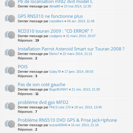
Pb de localisation mfd2 dvd model C
Dernier message par
dimai80
«
23 mai 2014, 12:30
GPS RNS310 ne fonctionne plus
Dernier message par
castafiore
«
06 avr. 2014, 11:46
RCD310 touran 2009 : "CD ERROR" ?
Dernier message par
coulgens
«
31 mars 2014, 20:07
Réponses :
19
Installation Parrot Asteroid Smart sur Touran 2008 ?
Dernier message par
Elsho7
«
22 mars 2014, 21:21
Réponses :
2
POIS
Dernier message par
Gaby78
«
17 janv. 2014, 08:03
Réponses :
3
Pas de son coté gauche
Dernier message par
BugsBUNNY
«
21 nov. 2013, 21:39
Réponses :
11
problème dvd gps MFD2
Dernier message par
Phil.S-Line 170
«
18 oct. 2013, 13:45
Réponses :
7
Problème RNS510 DVD GPS & Prise Jack+Iphone
Dernier message par
touran60640
«
16 oct. 2013, 21:18
Réponses :
2