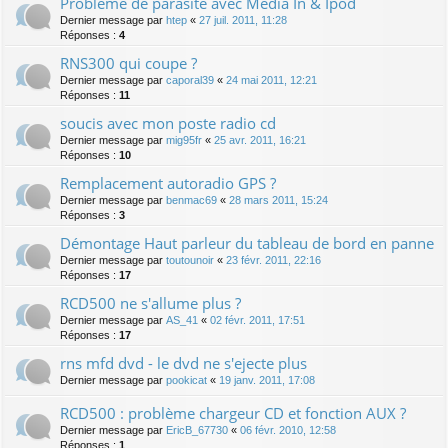
Problème de parasite avec Media In & Ipod
Dernier message par
htep
«
27 juil. 2011, 11:28
Réponses :
4
RNS300 qui coupe ?
Dernier message par
caporal39
«
24 mai 2011, 12:21
Réponses :
11
soucis avec mon poste radio cd
Dernier message par
mig95fr
«
25 avr. 2011, 16:21
Réponses :
10
Remplacement autoradio GPS ?
Dernier message par
benmac69
«
28 mars 2011, 15:24
Réponses :
3
Démontage Haut parleur du tableau de bord en panne
Dernier message par
toutounoir
«
23 févr. 2011, 22:16
Réponses :
17
RCD500 ne s'allume plus ?
Dernier message par
AS_41
«
02 févr. 2011, 17:51
Réponses :
17
rns mfd dvd - le dvd ne s'ejecte plus
Dernier message par
pookicat
«
19 janv. 2011, 17:08
RCD500 : problème chargeur CD et fonction AUX ?
Dernier message par
EricB_67730
«
06 févr. 2010, 12:58
Réponses :
1