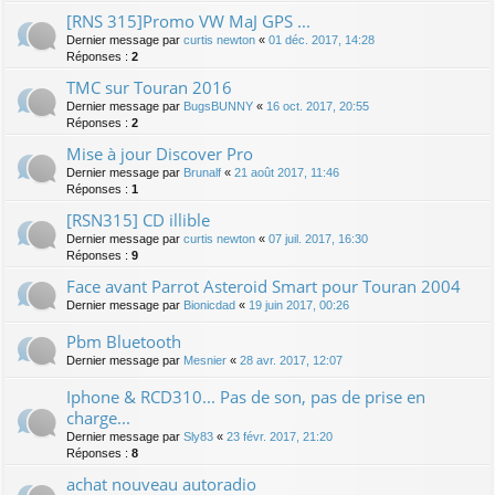
[RNS 315]Promo VW MaJ GPS ...
Dernier message par
curtis newton
«
01 déc. 2017, 14:28
Réponses :
2
TMC sur Touran 2016
Dernier message par
BugsBUNNY
«
16 oct. 2017, 20:55
Réponses :
2
Mise à jour Discover Pro
Dernier message par
Brunalf
«
21 août 2017, 11:46
Réponses :
1
[RSN315] CD illible
Dernier message par
curtis newton
«
07 juil. 2017, 16:30
Réponses :
9
Face avant Parrot Asteroid Smart pour Touran 2004
Dernier message par
Bionicdad
«
19 juin 2017, 00:26
Pbm Bluetooth
Dernier message par
Mesnier
«
28 avr. 2017, 12:07
Iphone & RCD310... Pas de son, pas de prise en
charge...
Dernier message par
Sly83
«
23 févr. 2017, 21:20
Réponses :
8
achat nouveau autoradio