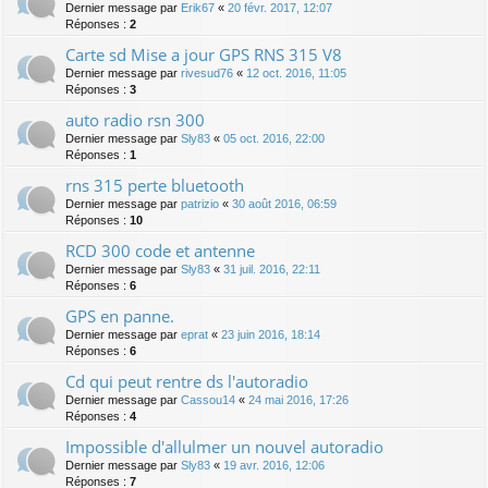
Dernier message par
Erik67
«
20 févr. 2017, 12:07
Réponses :
2
Carte sd Mise a jour GPS RNS 315 V8
Dernier message par
rivesud76
«
12 oct. 2016, 11:05
Réponses :
3
auto radio rsn 300
Dernier message par
Sly83
«
05 oct. 2016, 22:00
Réponses :
1
rns 315 perte bluetooth
Dernier message par
patrizio
«
30 août 2016, 06:59
Réponses :
10
RCD 300 code et antenne
Dernier message par
Sly83
«
31 juil. 2016, 22:11
Réponses :
6
GPS en panne.
Dernier message par
eprat
«
23 juin 2016, 18:14
Réponses :
6
Cd qui peut rentre ds l'autoradio
Dernier message par
Cassou14
«
24 mai 2016, 17:26
Réponses :
4
Impossible d'allulmer un nouvel autoradio
Dernier message par
Sly83
«
19 avr. 2016, 12:06
Réponses :
7