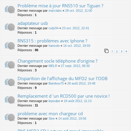
Problème mise à jour RNS510 sur Tiguan ?
Dernier message par
marclabs
«
28 oct. 2012, 11:00
Réponses :
1
adaptateur usb
Dernier message par
rudy94
«
23 oct. 2012, 22:41
Réponses :
1
RNS315 : problèmes avec Iphone ?
Dernier message par
hansolo
«
16 oct. 2012, 18:55
Réponses :
86
1
2
3
4
Changement socle téléphone d'origine ?
Dernier message par
MELR
«
27 sept. 2012, 08:30
Réponses :
3
Disparition de l'affichage du MFD2 sur l'ODB
Dernier message par
Bambou75
«
28 août 2012, 19:48
Réponses :
9
Remplacement d 'un RCD500 par une novice !
Dernier message par
lepoulpe
«
18 août 2012, 11:13
Réponses :
11
probleme avec mon chargeur cd
Dernier message par
Sine
«
14 août 2012, 19:56
Réponses :
1
RNS MFD2 CD Lecture cd gravé impossible