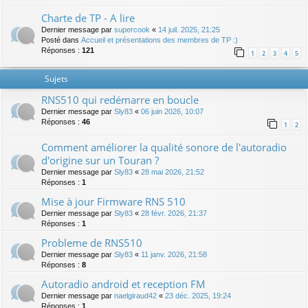
Charte de TP - A lire
Dernier message par
supercook
«
14 juil. 2025, 21:25
Posté dans
Accueil et présentations des membres de TP :)
Réponses :
121
1
2
3
4
5
Sujets
RNS510 qui redémarre en boucle
Dernier message par
Sly83
«
06 juin 2026, 10:07
Réponses :
46
1
2
Comment améliorer la qualité sonore de l'autoradio
d'origine sur un Touran ?
Dernier message par
Sly83
«
28 mai 2026, 21:52
Réponses :
1
Mise à jour Firmware RNS 510
Dernier message par
Sly83
«
28 févr. 2026, 21:37
Réponses :
1
Probleme de RNS510
Dernier message par
Sly83
«
11 janv. 2026, 21:58
Réponses :
8
Autoradio android et reception FM
Dernier message par
naelgiraud42
«
23 déc. 2025, 19:24
Réponses :
1