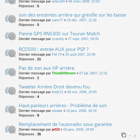
Dernier message par
amico94
«
06 mars 2008, 23:53
Réponses :
5
son des enceintes arrière qui grésille sur les basse
Dernier message par
yann77
«
23 déc. 2007, 11:26
Réponses :
5
Panne GPS RNS300 sur Touran Match
Dernier message par
scamby
«
27 sept. 2007, 09:05
RCD500 : entrée AUX pour PSP ?
Dernier message par
FM 73
«
25 août 2007, 22:49
Réponses :
21
Pas de son aux HP arrière.
Dernier message par
ThinkDifferent
«
07 juil. 2007, 12:31
Réponses :
1
Tweeter Arrière Droit devenu fou
Dernier message par
fred121
«
09 nov. 2006, 20:55
Réponses :
4
Haut-parleurs arrières - Problème de son
Dernier message par
windair
«
10 janv. 2006, 18:18
Réponses :
8
Remplacement de l'autoradio sous garantie
Dernier message par
jef10
«
05 janv. 2006, 18:58
Réponses :
35
1
2