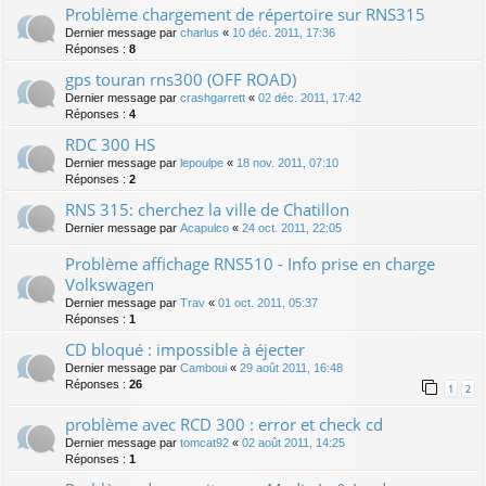
Problème chargement de répertoire sur RNS315
Dernier message par
charlus
«
10 déc. 2011, 17:36
Réponses :
8
gps touran rns300 (OFF ROAD)
Dernier message par
crashgarrett
«
02 déc. 2011, 17:42
Réponses :
4
RDC 300 HS
Dernier message par
lepoulpe
«
18 nov. 2011, 07:10
Réponses :
2
RNS 315: cherchez la ville de Chatillon
Dernier message par
Acapulco
«
24 oct. 2011, 22:05
Problème affichage RNS510 - Info prise en charge
Volkswagen
Dernier message par
Trav
«
01 oct. 2011, 05:37
Réponses :
1
CD bloqué : impossible à éjecter
Dernier message par
Camboui
«
29 août 2011, 16:48
Réponses :
26
1
2
problème avec RCD 300 : error et check cd
Dernier message par
tomcat92
«
02 août 2011, 14:25
Réponses :
1