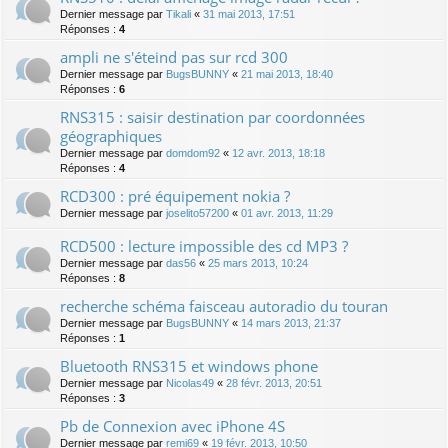
Dernier message par
Tikali
«
31 mai 2013, 17:51
Réponses :
4
ampli ne s'éteind pas sur rcd 300
Dernier message par
BugsBUNNY
«
21 mai 2013, 18:40
Réponses :
6
RNS315 : saisir destination par coordonnées
géographiques
Dernier message par
domdom92
«
12 avr. 2013, 18:18
Réponses :
4
RCD300 : pré équipement nokia ?
Dernier message par
joselito57200
«
01 avr. 2013, 11:29
RCD500 : lecture impossible des cd MP3 ?
Dernier message par
das56
«
25 mars 2013, 10:24
Réponses :
8
recherche schéma faisceau autoradio du touran
Dernier message par
BugsBUNNY
«
14 mars 2013, 21:37
Réponses :
1
Bluetooth RNS315 et windows phone
Dernier message par
Nicolas49
«
28 févr. 2013, 20:51
Réponses :
3
Pb de Connexion avec iPhone 4S
Dernier message par
remi69
«
19 févr. 2013, 10:50