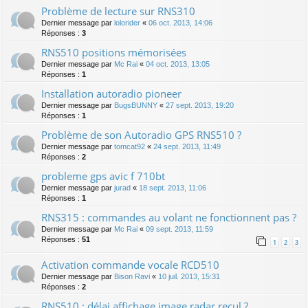
Problème de lecture sur RNS310
Dernier message par
lolorider
«
06 oct. 2013, 14:06
Réponses :
3
RNS510 positions mémorisées
Dernier message par
Mc Rai
«
04 oct. 2013, 13:05
Réponses :
1
Installation autoradio pioneer
Dernier message par
BugsBUNNY
«
27 sept. 2013, 19:20
Réponses :
1
Problème de son Autoradio GPS RNS510 ?
Dernier message par
tomcat92
«
24 sept. 2013, 11:49
Réponses :
2
probleme gps avic f 710bt
Dernier message par
jurad
«
18 sept. 2013, 11:06
Réponses :
1
RNS315 : commandes au volant ne fonctionnent pas ?
Dernier message par
Mc Rai
«
09 sept. 2013, 11:59
Réponses :
51
1
2
3
Activation commande vocale RCD510
Dernier message par
Bison Ravi
«
10 juil. 2013, 15:31
Réponses :
2
RNS510 : délai affichage image radar recul ?