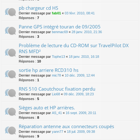
pb chargeur cd HS
Dernier message par
fab01
«
03 févr. 2010, 08:41
Réponses :
7
Panne GPS intégré touran de 09/2005
Dernier message par
benmac69
«
28 janv. 2010, 21:36
Réponses :
3
Problème de lecture du CD-ROM sur TravelPilot DX
RNS MFD²
Dernier message par
Tophe13
«
18 janv. 2010, 16:18
Réponses :
10
sortie hp arriere RCD310 hs
Dernier message par
mic78
«
10 déc. 2009, 12:44
Réponses :
1
RNS 510 Caoutchouc fixation perdu
Dernier message par
Lio68
«
09 déc. 2009, 18:23
Réponses :
5
Sièges auto et HP arrières.
Dernier message par
AS_41
«
16 sept. 2009, 20:11
Réponses :
8
Réparation antenne aux connecteurs coupés
Dernier message par
yann77
«
18 juil. 2009, 09:38
Réponses :
9