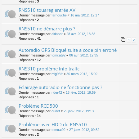
Réponses :
3
RNS510 touareg entrée AV
Dernier message par
farnouche
«
16 mai 2012, 12:17
Réponses :
2
RNS510 ne démarre plus ?
Dernier message par
aldabar
«
28 avr. 2012, 18:38
Réponses :
41
1
2
Autoradio GPS Bloqué suite a code pin erroné
Dernier message par
tomcat92
«
06 avr. 2012, 12:35
Réponses :
12
RNS310 problème info trafic
Dernier message par
mig95fr
«
30 mars 2012, 15:02
Réponses :
1
Éclairage autoradio ne fonctionne pas ?
Dernier message par
rider42
«
13 févr. 2012, 19:59
Réponses :
1
Problème RCD500
Dernier message par
ounet
«
29 janv. 2012, 19:13
Réponses :
14
Problème avec HDD du RNS510
Dernier message par
tomcat92
«
27 janv. 2012, 09:52
Réponses :
2