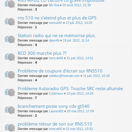
Dernier message par
Mc Rai
«
03 août 2012, 21:30
Réponses :
3
rns 510 ne s'eteind plus et plus de GPS
Dernier message par
tomcat92
«
27 juil. 2012, 14:20
Réponses :
1
Station radio qui ne se mémorise plus.
Dernier message par
djam49
«
19 juil. 2012, 11:14
Réponses :
4
RCD 300 marche plus ??
Dernier message par
hercule68
«
21 juin 2012, 14:51
Réponses :
4
Problème de coupure d'écran sur RNS510
Dernier message par
netdiso@hotmail.com
«
11 juin 2012, 10:18
Réponses :
4
Probleme Autoradio GPS: Touche SRC reste allumée
Dernier message par
Cyberaxs
«
10 juin 2012, 14:29
Réponses :
7
branchement poste sony cdx-gt540
Dernier message par
Laurent92
«
29 mai 2012, 17:04
Réponses :
2
problème retour de son sur RNS 510
Dernier message par
tomcat92
«
22 mai 2012, 10:32