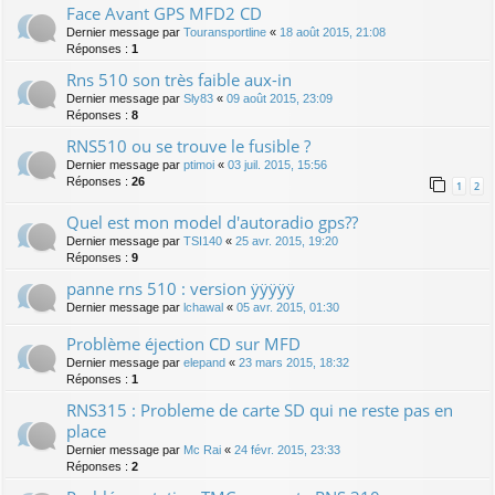
Face Avant GPS MFD2 CD
Dernier message par
Touransportline
«
18 août 2015, 21:08
Réponses :
1
Rns 510 son très faible aux-in
Dernier message par
Sly83
«
09 août 2015, 23:09
Réponses :
8
RNS510 ou se trouve le fusible ?
Dernier message par
ptimoi
«
03 juil. 2015, 15:56
Réponses :
26
1
2
Quel est mon model d'autoradio gps??
Dernier message par
TSI140
«
25 avr. 2015, 19:20
Réponses :
9
panne rns 510 : version ÿÿÿÿÿ
Dernier message par
lchawal
«
05 avr. 2015, 01:30
Problème éjection CD sur MFD
Dernier message par
elepand
«
23 mars 2015, 18:32
Réponses :
1
RNS315 : Probleme de carte SD qui ne reste pas en
place
Dernier message par
Mc Rai
«
24 févr. 2015, 23:33
Réponses :
2