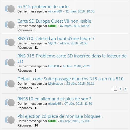
rn 315 probleme de carte
Dernier message par
vincent80
«
31 mars 2016, 10:38
Carte SD Europe Ouest V8 non lisible
Dernier message par
fab01
«
07 mars 2016, 09:58
Réponses :
5
RNS510 s'éteind au bout d'une heure ?
Dernier message par
Sly83
«
24 févr. 2016, 20:58
Réponses :
11
RNS 315 Probleme carte SD inserrée dans le lecteur de
CD
Dernier message par
DEUCK
«
16 févr. 2016, 23:21
Réponses :
8
Default code Suite passage d'un rns 315 a un rns 510
Dernier message par
Micbrasco
«
23 déc. 2015, 20:11
Réponses :
27
1
2
RNS510 en allemand et plus de son ?
Dernier message par
claude65
«
07 déc. 2015, 11:50
Réponses :
11
Pbl ejection cd pièce de monnaie bloquée .
Dernier message par
fab01
«
08 sept. 2015, 12:03
Réponses :
10