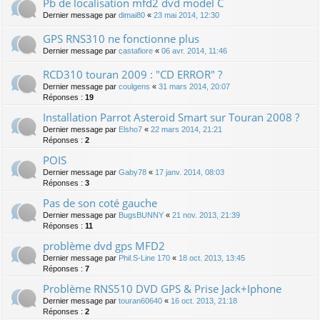
Pb de localisation mfd2 dvd model C
Dernier message par
dimai80
«
23 mai 2014, 12:30
GPS RNS310 ne fonctionne plus
Dernier message par
castafiore
«
06 avr. 2014, 11:46
RCD310 touran 2009 : "CD ERROR" ?
Dernier message par
coulgens
«
31 mars 2014, 20:07
Réponses :
19
Installation Parrot Asteroid Smart sur Touran 2008 ?
Dernier message par
Elsho7
«
22 mars 2014, 21:21
Réponses :
2
POIS
Dernier message par
Gaby78
«
17 janv. 2014, 08:03
Réponses :
3
Pas de son coté gauche
Dernier message par
BugsBUNNY
«
21 nov. 2013, 21:39
Réponses :
11
problème dvd gps MFD2
Dernier message par
Phil.S-Line 170
«
18 oct. 2013, 13:45
Réponses :
7
Problème RNS510 DVD GPS & Prise Jack+Iphone
Dernier message par
touran60640
«
16 oct. 2013, 21:18
Réponses :
2