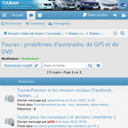
TouranPassion
Accueil
Faire un don
Le forum des propriétaires ou futurs acquéreurs du Volkswagen Touran
cc
Rechercher
or
Connexion
e
S’enregistrer
on
’e
ès
u
m
ne
nr
R
Accueil
Index du forum
Le touran dans ses versions I (V1 V2 V3) et II ...
Touran : autoradios et GPS
Touran : problèmes d'autoradio, de GPS et de DVD
e
ra
m
br
xi
eg
Touran : problèmes d'autoradio, de GPS et de
c
pi
s
es
on
ist
DVD
h
de
re
e
Modérateur :
Modérateurs
Rechercher
Recherche av
Nouveau sujet
r
r
c
174 sujets • Page
1
sur
1
h
Annonces
e
TouranPassion et les réseaux sociaux (Facebook,
r
Twitter, ...)
Dernier message par
gnanvofredy
«
13 oct. 2025, 16:19
Posté dans
Fonctionnement du site : avis, demande, observations, ...
Réponses :
6
Guide pour les nouveaux ( et anciens ) membres :)
Dernier message par
jef10
«
10 mars 2013, 09:39
Posté dans
Accueil et présentations des membres de TP :)