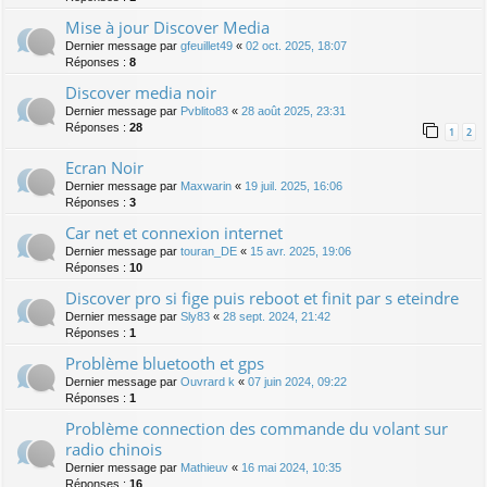
Mise à jour Discover Media
Dernier message par
gfeuillet49
«
02 oct. 2025, 18:07
Réponses :
8
Discover media noir
Dernier message par
Pvblito83
«
28 août 2025, 23:31
Réponses :
28
1
2
Ecran Noir
Dernier message par
Maxwarin
«
19 juil. 2025, 16:06
Réponses :
3
Car net et connexion internet
Dernier message par
touran_DE
«
15 avr. 2025, 19:06
Réponses :
10
Discover pro si fige puis reboot et finit par s eteindre
Dernier message par
Sly83
«
28 sept. 2024, 21:42
Réponses :
1
Problème bluetooth et gps
Dernier message par
Ouvrard k
«
07 juin 2024, 09:22
Réponses :
1
Problème connection des commande du volant sur
radio chinois
Dernier message par
Mathieuv
«
16 mai 2024, 10:35
Réponses :
16