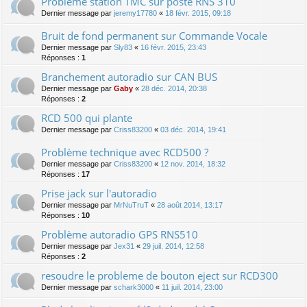
Probléme station TMC sur poste RNS 310
Dernier message par
jeremy17780
«
18 févr. 2015, 09:18
Bruit de fond permanent sur Commande Vocale
Dernier message par
Sly83
«
16 févr. 2015, 23:43
Réponses :
1
Branchement autoradio sur CAN BUS
Dernier message par
Gaby
«
28 déc. 2014, 20:38
Réponses :
2
RCD 500 qui plante
Dernier message par
Criss83200
«
03 déc. 2014, 19:41
Problème technique avec RCD500 ?
Dernier message par
Criss83200
«
12 nov. 2014, 18:32
Réponses :
17
Prise jack sur l'autoradio
Dernier message par
MrNuTruT
«
28 août 2014, 13:17
Réponses :
10
Problème autoradio GPS RNS510
Dernier message par
Jex31
«
29 juil. 2014, 12:58
Réponses :
2
resoudre le probleme de bouton eject sur RCD300
Dernier message par
schark3000
«
11 juil. 2014, 23:00