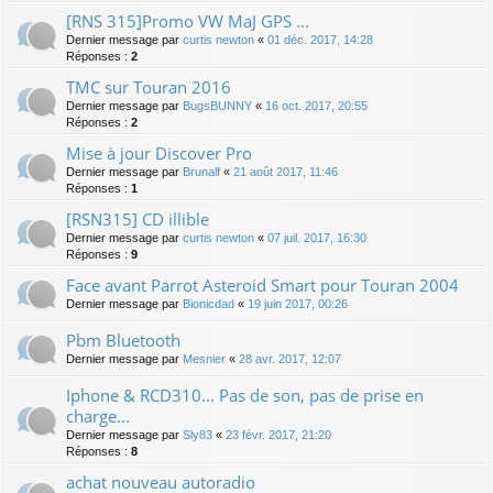
[RNS 315]Promo VW MaJ GPS ...
Dernier message par
curtis newton
«
01 déc. 2017, 14:28
Réponses :
2
TMC sur Touran 2016
Dernier message par
BugsBUNNY
«
16 oct. 2017, 20:55
Réponses :
2
Mise à jour Discover Pro
Dernier message par
Brunalf
«
21 août 2017, 11:46
Réponses :
1
[RSN315] CD illible
Dernier message par
curtis newton
«
07 juil. 2017, 16:30
Réponses :
9
Face avant Parrot Asteroid Smart pour Touran 2004
Dernier message par
Bionicdad
«
19 juin 2017, 00:26
Pbm Bluetooth
Dernier message par
Mesnier
«
28 avr. 2017, 12:07
Iphone & RCD310... Pas de son, pas de prise en
charge...
Dernier message par
Sly83
«
23 févr. 2017, 21:20
Réponses :
8
achat nouveau autoradio