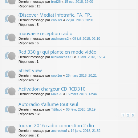
Dernier message par
fred26
«
15 oct. 2018, 19:00
Réponses :
13
(Discover Media) Infotrafic, TA, TP...
Dernier message par
cool1er
«
22 juil. 2018, 20:31
Réponses :
5
mauvaise réception radio
Dernier message par
audimanrs2
«
09 juil. 2018, 02:10
Réponses :
6
Rcd 330 g+qui plante en mode vidéo
Dernier message par
Krakookass31
«
09 avr. 2018, 15:54
Réponses :
1
Street view
Dernier message par
cool1er
«
25 mars 2018, 20:21
Réponses :
2
Activation chargeur CD RCD310
Dernier message par
MikK25
«
15 mars 2018, 13:44
Autoradio s'allume tout seul
Dernier message par
Titillaud
«
06 févr. 2018, 19:19
Réponses :
68
1
2
3
touran 2016 radio connection 2 din
Dernier message par
accroplouf
«
14 janv. 2018, 21:52
Réponses :
2