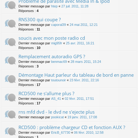
Problème de parasite avec Media In & Ipod
Dernier message par
htep
«
27 juil. 2011, 11:28
Réponses :
4
RNS300 qui coupe ?
Dernier message par
caporal39
«
24 mai 2011, 12:21
Réponses :
11
soucis avec mon poste radio cd
Dernier message par
mig95fr
«
25 avr. 2011, 16:21
Réponses :
10
Remplacement autoradio GPS ?
Dernier message par
benmac69
«
28 mars 2011, 15:24
Réponses :
3
Démontage Haut parleur du tableau de bord en panne
Dernier message par
toutounoir
«
23 févr. 2011, 22:16
Réponses :
17
RCD500 ne s'allume plus ?
Dernier message par
AS_41
«
02 févr. 2011, 17:51
Réponses :
17
rns mfd dvd - le dvd ne s'ejecte plus
Dernier message par
pookicat
«
19 janv. 2011, 17:08
RCD500 : problème chargeur CD et fonction AUX ?
Dernier message par
EricB_67730
«
06 févr. 2010, 12:58
Réponses :
1