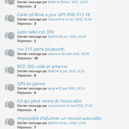
Dernier message par
Erik67
«
20 févr. 2017, 12:07
Réponses :
2
Carte sd Mise a jour GPS RNS 315 V8
Dernier message par
rivesud76
«
12 oct. 2016, 11:05
Réponses :
3
auto radio rsn 300
Dernier message par
Sly83
«
05 oct. 2016, 22:00
Réponses :
1
rns 315 perte bluetooth
Dernier message par
patrizio
«
30 août 2016, 06:59
Réponses :
10
RCD 300 code et antenne
Dernier message par
Sly83
«
31 juil. 2016, 22:11
Réponses :
6
GPS en panne.
Dernier message par
eprat
«
23 juin 2016, 18:14
Réponses :
6
Cd qui peut rentre ds l'autoradio
Dernier message par
Cassou14
«
24 mai 2016, 17:26
Réponses :
4
Impossible d'allulmer un nouvel autoradio
Dernier message par
Sly83
«
19 avr. 2016, 12:06
Réponses :
7