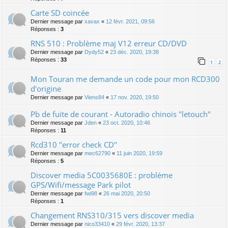
Carte SD coincée
Dernier message par
xavax
«
12 févr. 2021, 09:56
Réponses :
3
RNS 510 : Problème maj V12 erreur CD/DVD
Dernier message par
Dydy52
«
23 déc. 2020, 19:38
Réponses :
33
1
2
Mon Touran me demande un code pour mon RCD300
d'origine
Dernier message par
Viens84
«
17 nov. 2020, 19:50
Pb de fuite de courant - Autoradio chinois "letouch"
Dernier message par
Jden
«
23 oct. 2020, 10:46
Réponses :
11
Rcd310 "error check CD"
Dernier message par
mec62790
«
11 juin 2020, 19:59
Réponses :
5
Discover media 5C0035680E : problème
GPS/Wifi/message Park pilot
Dernier message par
fwi98
«
26 mai 2020, 20:50
Réponses :
1
Changement RNS310/315 vers discover media
Dernier message par
nico33410
«
29 févr. 2020, 13:37