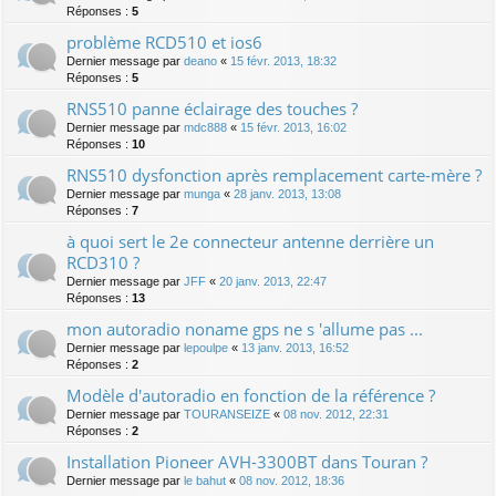
Réponses :
5
problème RCD510 et ios6
Dernier message par
deano
«
15 févr. 2013, 18:32
Réponses :
5
RNS510 panne éclairage des touches ?
Dernier message par
mdc888
«
15 févr. 2013, 16:02
Réponses :
10
RNS510 dysfonction après remplacement carte-mère ?
Dernier message par
munga
«
28 janv. 2013, 13:08
Réponses :
7
à quoi sert le 2e connecteur antenne derrière un
RCD310 ?
Dernier message par
JFF
«
20 janv. 2013, 22:47
Réponses :
13
mon autoradio noname gps ne s 'allume pas ...
Dernier message par
lepoulpe
«
13 janv. 2013, 16:52
Réponses :
2
Modèle d'autoradio en fonction de la référence ?
Dernier message par
TOURANSEIZE
«
08 nov. 2012, 22:31
Réponses :
2
Installation Pioneer AVH-3300BT dans Touran ?
Dernier message par
le bahut
«
08 nov. 2012, 18:36