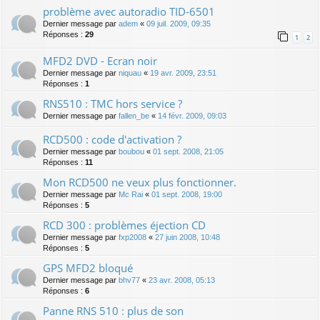
problème avec autoradio TID-6501
Dernier message par
adem
«
09 juil. 2009, 09:35
Réponses :
29
1
2
MFD2 DVD - Ecran noir
Dernier message par
niquau
«
19 avr. 2009, 23:51
Réponses :
1
RNS510 : TMC hors service ?
Dernier message par
fallen_be
«
14 févr. 2009, 09:03
RCD500 : code d'activation ?
Dernier message par
boubou
«
01 sept. 2008, 21:05
Réponses :
11
Mon RCD500 ne veux plus fonctionner.
Dernier message par
Mc Rai
«
01 sept. 2008, 19:00
Réponses :
5
RCD 300 : problèmes éjection CD
Dernier message par
fxp2008
«
27 juin 2008, 10:48
Réponses :
5
GPS MFD2 bloqué
Dernier message par
bhv77
«
23 avr. 2008, 05:13
Réponses :
6
Panne RNS 510 : plus de son