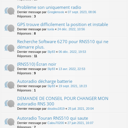
Problème son uniquement radio
Dernier message par
Greglensois
«
07 sept. 2023, 08:06
Réponses :
3
GPS trouve difficilement la position et instable
Dernier message par
tuxla
«
24 déc. 2022, 10:56
Réponses :
8
Recherche Software 6270 pour RNS510 qui ne
démarre plus.
Dernier message par
Sly83
«
06 déc. 2022, 19:53
Réponses :
11
(RNS510) Écran noir
Dernier message par
Sly83
«
13 avr. 2022, 22:53
Réponses :
9
Autoradio décharge batterie
Dernier message par
Sly83
«
19 sept. 2021, 18:23
Réponses :
1
DEMANDE DE CONSEIL POUR CHANGER MON
autoradio RNS 300
Dernier message par
doudou1819
«
25 juil. 2021, 20:04
Autoradio Touran RNS510 qui saute
Dernier message par
Calou70200
«
27 juin 2021, 16:07
Réponses :
7