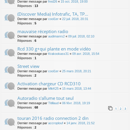
Dernier message par
fred26
«
15 oct. 2018, 19:00
Réponses :
13
(Discover Media) Infotrafic, TA, TP...
Dernier message par
cool1er
«
22 juil. 2018, 20:31
Réponses :
5
mauvaise réception radio
Dernier message par
audimanrs2
«
09 juil. 2018, 02:10
Réponses :
6
Rcd 330 g+qui plante en mode vidéo
Dernier message par
Krakookass31
«
09 avr. 2018, 15:54
Réponses :
1
Street view
Dernier message par
cool1er
«
25 mars 2018, 20:21
Réponses :
2
Activation chargeur CD RCD310
Dernier message par
MikK25
«
15 mars 2018, 13:44
Autoradio s'allume tout seul
Dernier message par
Titillaud
«
06 févr. 2018, 19:19
Réponses :
68
1
2
3
touran 2016 radio connection 2 din
Dernier message par
accroplouf
«
14 janv. 2018, 21:52
Réponses :
2