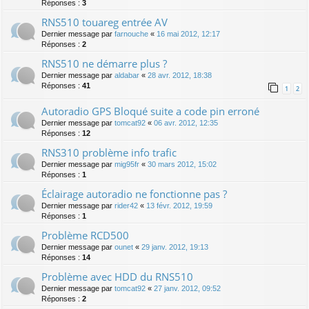
Réponses :
3
RNS510 touareg entrée AV
Dernier message par
farnouche
«
16 mai 2012, 12:17
Réponses :
2
RNS510 ne démarre plus ?
Dernier message par
aldabar
«
28 avr. 2012, 18:38
Réponses :
41
1
2
Autoradio GPS Bloqué suite a code pin erroné
Dernier message par
tomcat92
«
06 avr. 2012, 12:35
Réponses :
12
RNS310 problème info trafic
Dernier message par
mig95fr
«
30 mars 2012, 15:02
Réponses :
1
Éclairage autoradio ne fonctionne pas ?
Dernier message par
rider42
«
13 févr. 2012, 19:59
Réponses :
1
Problème RCD500
Dernier message par
ounet
«
29 janv. 2012, 19:13
Réponses :
14
Problème avec HDD du RNS510
Dernier message par
tomcat92
«
27 janv. 2012, 09:52
Réponses :
2