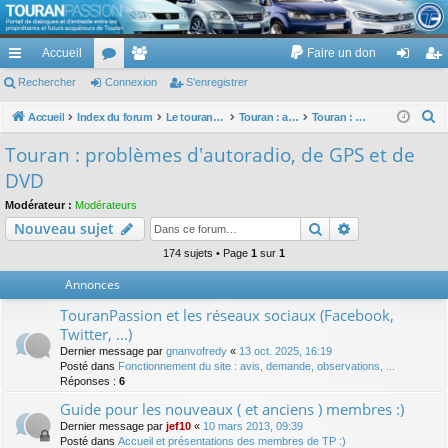
TouranPassion
Accueil
Faire un don
Le forum des propriétaires ou futurs acquéreurs du Volkswagen Touran
cc
Rechercher
or
Connexion
e
S’enregistrer
on
’e
ès
u
m
ne
nr
R
Accueil
Index du forum
Le touran dans ses versions I (V1 V2 V3) et II ...
Touran : autoradios et GPS
Touran : problèmes d'autoradio, de GPS et de DVD
e
ra
m
br
xi
eg
Touran : problèmes d'autoradio, de GPS et de
c
pi
s
es
on
ist
DVD
h
de
re
e
Modérateur :
Modérateurs
Rechercher
Recherche av
Nouveau sujet
r
r
c
174 sujets • Page
1
sur
1
h
Annonces
e
TouranPassion et les réseaux sociaux (Facebook,
r
Twitter, ...)
Dernier message par
gnanvofredy
«
13 oct. 2025, 16:19
Posté dans
Fonctionnement du site : avis, demande, observations, ...
Réponses :
6
Guide pour les nouveaux ( et anciens ) membres :)
Dernier message par
jef10
«
10 mars 2013, 09:39
Posté dans
Accueil et présentations des membres de TP :)