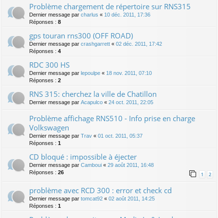
Problème chargement de répertoire sur RNS315
Dernier message par
charlus
«
10 déc. 2011, 17:36
Réponses :
8
gps touran rns300 (OFF ROAD)
Dernier message par
crashgarrett
«
02 déc. 2011, 17:42
Réponses :
4
RDC 300 HS
Dernier message par
lepoulpe
«
18 nov. 2011, 07:10
Réponses :
2
RNS 315: cherchez la ville de Chatillon
Dernier message par
Acapulco
«
24 oct. 2011, 22:05
Problème affichage RNS510 - Info prise en charge
Volkswagen
Dernier message par
Trav
«
01 oct. 2011, 05:37
Réponses :
1
CD bloqué : impossible à éjecter
Dernier message par
Camboui
«
29 août 2011, 16:48
Réponses :
26
1
2
problème avec RCD 300 : error et check cd
Dernier message par
tomcat92
«
02 août 2011, 14:25
Réponses :
1