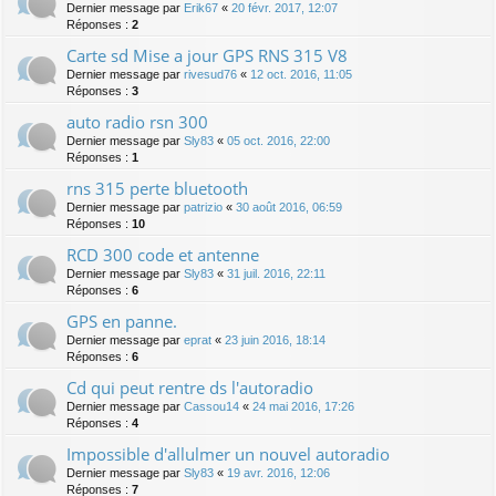
Dernier message par
Erik67
«
20 févr. 2017, 12:07
Réponses :
2
Carte sd Mise a jour GPS RNS 315 V8
Dernier message par
rivesud76
«
12 oct. 2016, 11:05
Réponses :
3
auto radio rsn 300
Dernier message par
Sly83
«
05 oct. 2016, 22:00
Réponses :
1
rns 315 perte bluetooth
Dernier message par
patrizio
«
30 août 2016, 06:59
Réponses :
10
RCD 300 code et antenne
Dernier message par
Sly83
«
31 juil. 2016, 22:11
Réponses :
6
GPS en panne.
Dernier message par
eprat
«
23 juin 2016, 18:14
Réponses :
6
Cd qui peut rentre ds l'autoradio
Dernier message par
Cassou14
«
24 mai 2016, 17:26
Réponses :
4
Impossible d'allulmer un nouvel autoradio
Dernier message par
Sly83
«
19 avr. 2016, 12:06
Réponses :
7