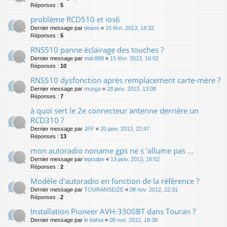
Réponses :
5
problème RCD510 et ios6
Dernier message par
deano
«
15 févr. 2013, 18:32
Réponses :
5
RNS510 panne éclairage des touches ?
Dernier message par
mdc888
«
15 févr. 2013, 16:02
Réponses :
10
RNS510 dysfonction après remplacement carte-mère ?
Dernier message par
munga
«
28 janv. 2013, 13:08
Réponses :
7
à quoi sert le 2e connecteur antenne derrière un
RCD310 ?
Dernier message par
JFF
«
20 janv. 2013, 22:47
Réponses :
13
mon autoradio noname gps ne s 'allume pas ...
Dernier message par
lepoulpe
«
13 janv. 2013, 16:52
Réponses :
2
Modèle d'autoradio en fonction de la référence ?
Dernier message par
TOURANSEIZE
«
08 nov. 2012, 22:31
Réponses :
2
Installation Pioneer AVH-3300BT dans Touran ?
Dernier message par
le bahut
«
08 nov. 2012, 18:36