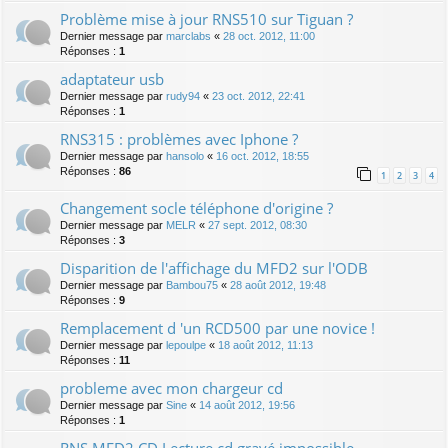
Problème mise à jour RNS510 sur Tiguan ?
Dernier message par
marclabs
«
28 oct. 2012, 11:00
Réponses :
1
adaptateur usb
Dernier message par
rudy94
«
23 oct. 2012, 22:41
Réponses :
1
RNS315 : problèmes avec Iphone ?
Dernier message par
hansolo
«
16 oct. 2012, 18:55
Réponses :
86
1
2
3
4
Changement socle téléphone d'origine ?
Dernier message par
MELR
«
27 sept. 2012, 08:30
Réponses :
3
Disparition de l'affichage du MFD2 sur l'ODB
Dernier message par
Bambou75
«
28 août 2012, 19:48
Réponses :
9
Remplacement d 'un RCD500 par une novice !
Dernier message par
lepoulpe
«
18 août 2012, 11:13
Réponses :
11
probleme avec mon chargeur cd
Dernier message par
Sine
«
14 août 2012, 19:56
Réponses :
1
RNS MFD2 CD Lecture cd gravé impossible