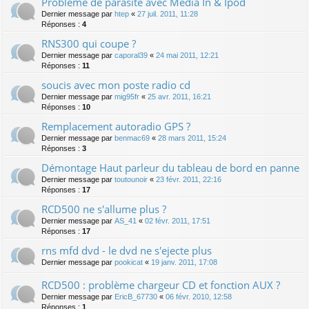
Problème de parasite avec Media In & Ipod
Dernier message par
htep
«
27 juil. 2011, 11:28
Réponses :
4
RNS300 qui coupe ?
Dernier message par
caporal39
«
24 mai 2011, 12:21
Réponses :
11
soucis avec mon poste radio cd
Dernier message par
mig95fr
«
25 avr. 2011, 16:21
Réponses :
10
Remplacement autoradio GPS ?
Dernier message par
benmac69
«
28 mars 2011, 15:24
Réponses :
3
Démontage Haut parleur du tableau de bord en panne
Dernier message par
toutounoir
«
23 févr. 2011, 22:16
Réponses :
17
RCD500 ne s'allume plus ?
Dernier message par
AS_41
«
02 févr. 2011, 17:51
Réponses :
17
rns mfd dvd - le dvd ne s'ejecte plus
Dernier message par
pookicat
«
19 janv. 2011, 17:08
RCD500 : problème chargeur CD et fonction AUX ?
Dernier message par
EricB_67730
«
06 févr. 2010, 12:58
Réponses :
1