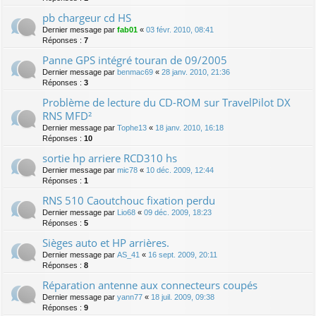
pb chargeur cd HS
Dernier message par
fab01
«
03 févr. 2010, 08:41
Réponses :
7
Panne GPS intégré touran de 09/2005
Dernier message par
benmac69
«
28 janv. 2010, 21:36
Réponses :
3
Problème de lecture du CD-ROM sur TravelPilot DX
RNS MFD²
Dernier message par
Tophe13
«
18 janv. 2010, 16:18
Réponses :
10
sortie hp arriere RCD310 hs
Dernier message par
mic78
«
10 déc. 2009, 12:44
Réponses :
1
RNS 510 Caoutchouc fixation perdu
Dernier message par
Lio68
«
09 déc. 2009, 18:23
Réponses :
5
Sièges auto et HP arrières.
Dernier message par
AS_41
«
16 sept. 2009, 20:11
Réponses :
8
Réparation antenne aux connecteurs coupés
Dernier message par
yann77
«
18 juil. 2009, 09:38
Réponses :
9