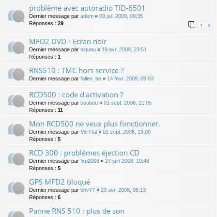
problème avec autoradio TID-6501
Dernier message par
adem
«
09 juil. 2009, 09:35
Réponses :
29
1
2
MFD2 DVD - Ecran noir
Dernier message par
niquau
«
19 avr. 2009, 23:51
Réponses :
1
RNS510 : TMC hors service ?
Dernier message par
fallen_be
«
14 févr. 2009, 09:03
RCD500 : code d'activation ?
Dernier message par
boubou
«
01 sept. 2008, 21:05
Réponses :
11
Mon RCD500 ne veux plus fonctionner.
Dernier message par
Mc Rai
«
01 sept. 2008, 19:00
Réponses :
5
RCD 300 : problèmes éjection CD
Dernier message par
fxp2008
«
27 juin 2008, 10:48
Réponses :
5
GPS MFD2 bloqué
Dernier message par
bhv77
«
23 avr. 2008, 05:13
Réponses :
6
Panne RNS 510 : plus de son