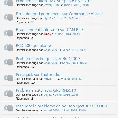
Probléme station TMC sur poste RNS 310
Dernier message par
jeremy17780
«
18 févr. 2015, 09:18
Bruit de fond permanent sur Commande Vocale
Dernier message par
Sly83
«
16 févr. 2015, 23:43
Réponses :
1
Branchement autoradio sur CAN BUS
Dernier message par
Gaby
«
28 déc. 2014, 20:38
Réponses :
2
RCD 500 qui plante
Dernier message par
Criss83200
«
03 déc. 2014, 19:41
Problème technique avec RCD500 ?
Dernier message par
Criss83200
«
12 nov. 2014, 18:32
Réponses :
17
Prise jack sur l'autoradio
Dernier message par
MrNuTruT
«
28 août 2014, 13:17
Réponses :
10
Problème autoradio GPS RNS510
Dernier message par
Jex31
«
29 juil. 2014, 12:58
Réponses :
2
resoudre le probleme de bouton eject sur RCD300
Dernier message par
schark3000
«
11 juil. 2014, 23:00