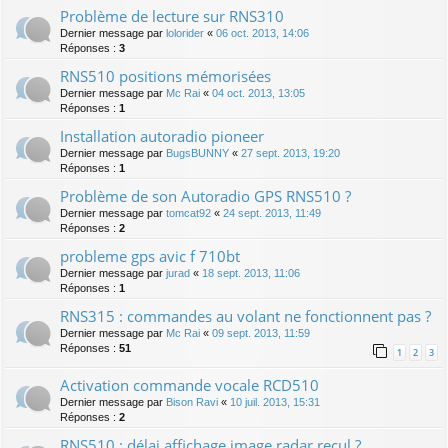
Problème de lecture sur RNS310
Dernier message par
lolorider
«
06 oct. 2013, 14:06
Réponses :
3
RNS510 positions mémorisées
Dernier message par
Mc Rai
«
04 oct. 2013, 13:05
Réponses :
1
Installation autoradio pioneer
Dernier message par
BugsBUNNY
«
27 sept. 2013, 19:20
Réponses :
1
Problème de son Autoradio GPS RNS510 ?
Dernier message par
tomcat92
«
24 sept. 2013, 11:49
Réponses :
2
probleme gps avic f 710bt
Dernier message par
jurad
«
18 sept. 2013, 11:06
Réponses :
1
RNS315 : commandes au volant ne fonctionnent pas ?
Dernier message par
Mc Rai
«
09 sept. 2013, 11:59
Réponses :
51
1
2
3
Activation commande vocale RCD510
Dernier message par
Bison Ravi
«
10 juil. 2013, 15:31
Réponses :
2
RNS510 : délai affichage image radar recul ?