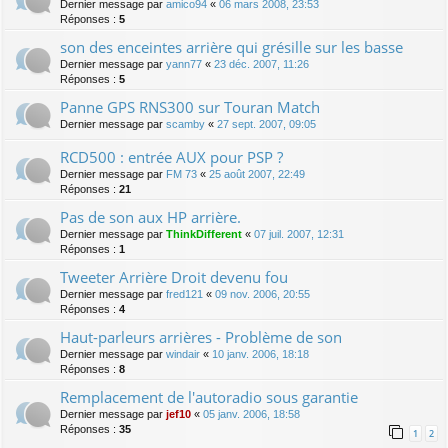
Dernier message par
amico94
«
06 mars 2008, 23:53
Réponses :
5
son des enceintes arrière qui grésille sur les basse
Dernier message par
yann77
«
23 déc. 2007, 11:26
Réponses :
5
Panne GPS RNS300 sur Touran Match
Dernier message par
scamby
«
27 sept. 2007, 09:05
RCD500 : entrée AUX pour PSP ?
Dernier message par
FM 73
«
25 août 2007, 22:49
Réponses :
21
Pas de son aux HP arrière.
Dernier message par
ThinkDifferent
«
07 juil. 2007, 12:31
Réponses :
1
Tweeter Arrière Droit devenu fou
Dernier message par
fred121
«
09 nov. 2006, 20:55
Réponses :
4
Haut-parleurs arrières - Problème de son
Dernier message par
windair
«
10 janv. 2006, 18:18
Réponses :
8
Remplacement de l'autoradio sous garantie
Dernier message par
jef10
«
05 janv. 2006, 18:58
Réponses :
35
1
2