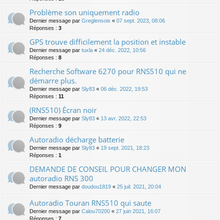
Problème son uniquement radio
Dernier message par
Greglensois
«
07 sept. 2023, 08:06
Réponses :
3
GPS trouve difficilement la position et instable
Dernier message par
tuxla
«
24 déc. 2022, 10:56
Réponses :
8
Recherche Software 6270 pour RNS510 qui ne
démarre plus.
Dernier message par
Sly83
«
06 déc. 2022, 19:53
Réponses :
11
(RNS510) Écran noir
Dernier message par
Sly83
«
13 avr. 2022, 22:53
Réponses :
9
Autoradio décharge batterie
Dernier message par
Sly83
«
19 sept. 2021, 18:23
Réponses :
1
DEMANDE DE CONSEIL POUR CHANGER MON
autoradio RNS 300
Dernier message par
doudou1819
«
25 juil. 2021, 20:04
Autoradio Touran RNS510 qui saute
Dernier message par
Calou70200
«
27 juin 2021, 16:07
Réponses :
7