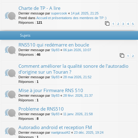
Charte de TP - A lire
Dernier message par
supercook
«
14 juil. 2025, 21:25
Posté dans
Accueil et présentations des membres de TP :)
Réponses :
121
1
2
3
4
5
Sujets
RNS510 qui redémarre en boucle
Dernier message par
Sly83
«
06 juin 2026, 10:07
Réponses :
46
1
2
Comment améliorer la qualité sonore de l'autoradio
d'origine sur un Touran ?
Dernier message par
Sly83
«
28 mai 2026, 21:52
Réponses :
1
Mise à jour Firmware RNS 510
Dernier message par
Sly83
«
28 févr. 2026, 21:37
Réponses :
1
Probleme de RNS510
Dernier message par
Sly83
«
11 janv. 2026, 21:58
Réponses :
8
Autoradio android et reception FM
Dernier message par
naelgiraud42
«
23 déc. 2025, 19:24
Réponses :
1