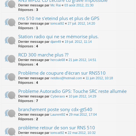
Dernier message par
Mc Rai
«
03 août 2012, 21:30
Réponses :
3
rns 510 ne s'eteind plus et plus de GPS
Dernier message par
tomcat92
«
27 juil. 2012, 14:20
Réponses :
1
Station radio qui ne se mémorise plus.
Dernier message par
djam49
«
19 juil. 2012, 11:14
Réponses :
4
RCD 300 marche plus ??
Dernier message par
hercule68
«
21 juin 2012, 14:51
Réponses :
4
Problème de coupure d'écran sur RNS510
Dernier message par
netdiso@hotmail.com
«
11 juin 2012, 10:18
Réponses :
4
Probleme Autoradio GPS: Touche SRC reste allumée
Dernier message par
Cyberaxs
«
10 juin 2012, 14:29
Réponses :
7
branchement poste sony cdx-gt540
Dernier message par
Laurent92
«
29 mai 2012, 17:04
Réponses :
2
problème retour de son sur RNS 510
Dernier message par
tomcat92
«
22 mai 2012, 10:32