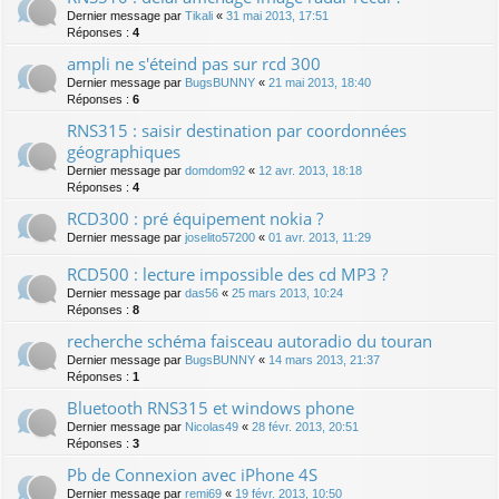
Dernier message par
Tikali
«
31 mai 2013, 17:51
Réponses :
4
ampli ne s'éteind pas sur rcd 300
Dernier message par
BugsBUNNY
«
21 mai 2013, 18:40
Réponses :
6
RNS315 : saisir destination par coordonnées
géographiques
Dernier message par
domdom92
«
12 avr. 2013, 18:18
Réponses :
4
RCD300 : pré équipement nokia ?
Dernier message par
joselito57200
«
01 avr. 2013, 11:29
RCD500 : lecture impossible des cd MP3 ?
Dernier message par
das56
«
25 mars 2013, 10:24
Réponses :
8
recherche schéma faisceau autoradio du touran
Dernier message par
BugsBUNNY
«
14 mars 2013, 21:37
Réponses :
1
Bluetooth RNS315 et windows phone
Dernier message par
Nicolas49
«
28 févr. 2013, 20:51
Réponses :
3
Pb de Connexion avec iPhone 4S
Dernier message par
remi69
«
19 févr. 2013, 10:50