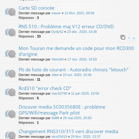
Carte SD coincée
Dernier message par
xavax
«
12 févr. 2021, 09:56
Réponses :
3
RNS 510 : Problème maj V12 erreur CD/DVD
Dernier message par
Dydy52
«
23 déc. 2020, 19:38
Réponses :
33
1
2
Mon Touran me demande un code pour mon RCD300
d'origine
Dernier message par
Viens84
«
17 nov. 2020, 19:50
Pb de fuite de courant - Autoradio chinois "letouch"
Dernier message par
Jden
«
23 oct. 2020, 10:46
Réponses :
11
Rcd310 "error check CD"
Dernier message par
mec62790
«
11 juin 2020, 19:59
Réponses :
5
Discover media 5C0035680E : problème
GPS/Wifi/message Park pilot
Dernier message par
fwi98
«
26 mai 2020, 20:50
Réponses :
1
Changement RNS310/315 vers discover media
Dernier message par
nico33410
«
29 févr. 2020, 13:37