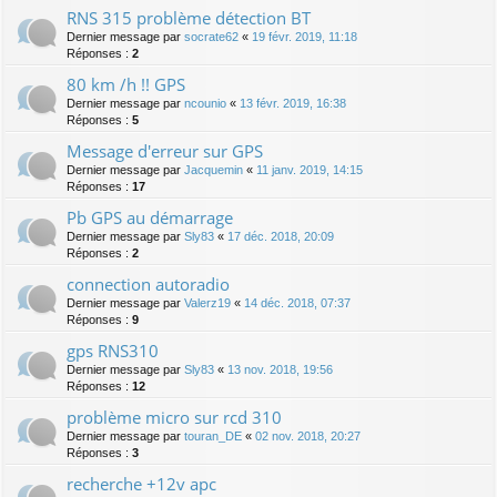
RNS 315 problème détection BT
Dernier message par
socrate62
«
19 févr. 2019, 11:18
Réponses :
2
80 km /h !! GPS
Dernier message par
ncounio
«
13 févr. 2019, 16:38
Réponses :
5
Message d'erreur sur GPS
Dernier message par
Jacquemin
«
11 janv. 2019, 14:15
Réponses :
17
Pb GPS au démarrage
Dernier message par
Sly83
«
17 déc. 2018, 20:09
Réponses :
2
connection autoradio
Dernier message par
Valerz19
«
14 déc. 2018, 07:37
Réponses :
9
gps RNS310
Dernier message par
Sly83
«
13 nov. 2018, 19:56
Réponses :
12
problème micro sur rcd 310
Dernier message par
touran_DE
«
02 nov. 2018, 20:27
Réponses :
3
recherche +12v apc