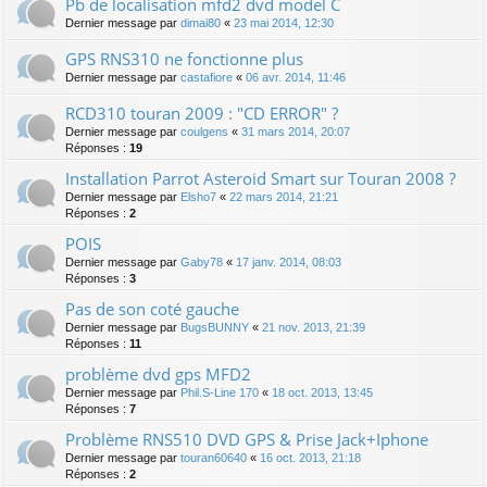
Pb de localisation mfd2 dvd model C
Dernier message par
dimai80
«
23 mai 2014, 12:30
GPS RNS310 ne fonctionne plus
Dernier message par
castafiore
«
06 avr. 2014, 11:46
RCD310 touran 2009 : "CD ERROR" ?
Dernier message par
coulgens
«
31 mars 2014, 20:07
Réponses :
19
Installation Parrot Asteroid Smart sur Touran 2008 ?
Dernier message par
Elsho7
«
22 mars 2014, 21:21
Réponses :
2
POIS
Dernier message par
Gaby78
«
17 janv. 2014, 08:03
Réponses :
3
Pas de son coté gauche
Dernier message par
BugsBUNNY
«
21 nov. 2013, 21:39
Réponses :
11
problème dvd gps MFD2
Dernier message par
Phil.S-Line 170
«
18 oct. 2013, 13:45
Réponses :
7
Problème RNS510 DVD GPS & Prise Jack+Iphone
Dernier message par
touran60640
«
16 oct. 2013, 21:18
Réponses :
2