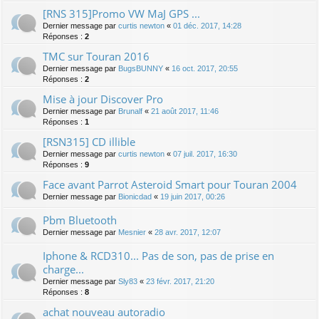
[RNS 315]Promo VW MaJ GPS ...
Dernier message par
curtis newton
«
01 déc. 2017, 14:28
Réponses :
2
TMC sur Touran 2016
Dernier message par
BugsBUNNY
«
16 oct. 2017, 20:55
Réponses :
2
Mise à jour Discover Pro
Dernier message par
Brunalf
«
21 août 2017, 11:46
Réponses :
1
[RSN315] CD illible
Dernier message par
curtis newton
«
07 juil. 2017, 16:30
Réponses :
9
Face avant Parrot Asteroid Smart pour Touran 2004
Dernier message par
Bionicdad
«
19 juin 2017, 00:26
Pbm Bluetooth
Dernier message par
Mesnier
«
28 avr. 2017, 12:07
Iphone & RCD310... Pas de son, pas de prise en
charge...
Dernier message par
Sly83
«
23 févr. 2017, 21:20
Réponses :
8
achat nouveau autoradio