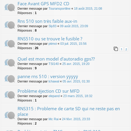
Face Avant GPS MFD2 CD
Dernier message par
Touransportline
«
18 août 2015, 21:08
Réponses :
1
Rns 510 son très faible aux-in
Dernier message par
Sly83
«
09 août 2015, 23:09
Réponses :
8
RNS510 ou se trouve le fusible ?
Dernier message par
ptimoi
«
03 juil. 2015, 15:56
Réponses :
26
1
2
Quel est mon model d'autoradio gps??
Dernier message par
TSI140
«
25 avr. 2015, 19:20
Réponses :
9
panne rns 510 : version ÿÿÿÿÿ
Dernier message par
lchawal
«
05 avr. 2015, 01:30
Problème éjection CD sur MFD
Dernier message par
elepand
«
23 mars 2015, 18:32
Réponses :
1
RNS315 : Probleme de carte SD qui ne reste pas en
place
Dernier message par
Mc Rai
«
24 févr. 2015, 23:33
Réponses :
2