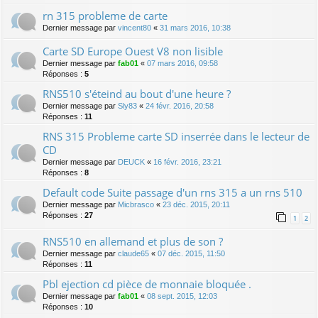
rn 315 probleme de carte
Dernier message par
vincent80
«
31 mars 2016, 10:38
Carte SD Europe Ouest V8 non lisible
Dernier message par
fab01
«
07 mars 2016, 09:58
Réponses :
5
RNS510 s'éteind au bout d'une heure ?
Dernier message par
Sly83
«
24 févr. 2016, 20:58
Réponses :
11
RNS 315 Probleme carte SD inserrée dans le lecteur de
CD
Dernier message par
DEUCK
«
16 févr. 2016, 23:21
Réponses :
8
Default code Suite passage d'un rns 315 a un rns 510
Dernier message par
Micbrasco
«
23 déc. 2015, 20:11
Réponses :
27
1
2
RNS510 en allemand et plus de son ?
Dernier message par
claude65
«
07 déc. 2015, 11:50
Réponses :
11
Pbl ejection cd pièce de monnaie bloquée .
Dernier message par
fab01
«
08 sept. 2015, 12:03
Réponses :
10