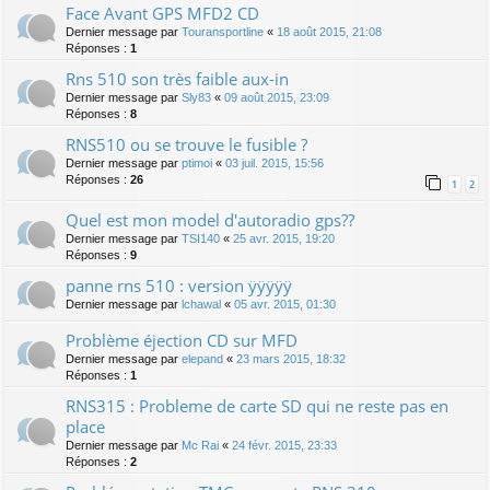
Face Avant GPS MFD2 CD
Dernier message par
Touransportline
«
18 août 2015, 21:08
Réponses :
1
Rns 510 son très faible aux-in
Dernier message par
Sly83
«
09 août 2015, 23:09
Réponses :
8
RNS510 ou se trouve le fusible ?
Dernier message par
ptimoi
«
03 juil. 2015, 15:56
Réponses :
26
1
2
Quel est mon model d'autoradio gps??
Dernier message par
TSI140
«
25 avr. 2015, 19:20
Réponses :
9
panne rns 510 : version ÿÿÿÿÿ
Dernier message par
lchawal
«
05 avr. 2015, 01:30
Problème éjection CD sur MFD
Dernier message par
elepand
«
23 mars 2015, 18:32
Réponses :
1
RNS315 : Probleme de carte SD qui ne reste pas en
place
Dernier message par
Mc Rai
«
24 févr. 2015, 23:33
Réponses :
2