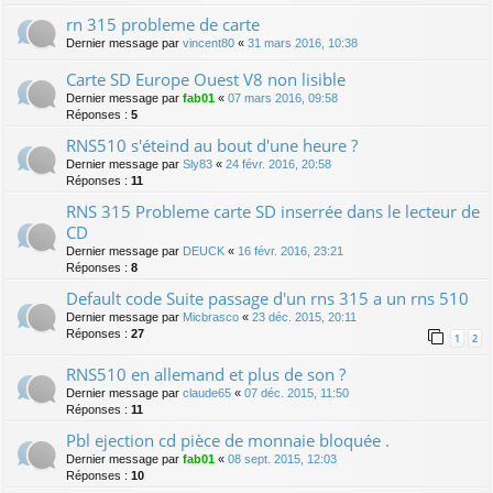
rn 315 probleme de carte
Dernier message par
vincent80
«
31 mars 2016, 10:38
Carte SD Europe Ouest V8 non lisible
Dernier message par
fab01
«
07 mars 2016, 09:58
Réponses :
5
RNS510 s'éteind au bout d'une heure ?
Dernier message par
Sly83
«
24 févr. 2016, 20:58
Réponses :
11
RNS 315 Probleme carte SD inserrée dans le lecteur de
CD
Dernier message par
DEUCK
«
16 févr. 2016, 23:21
Réponses :
8
Default code Suite passage d'un rns 315 a un rns 510
Dernier message par
Micbrasco
«
23 déc. 2015, 20:11
Réponses :
27
1
2
RNS510 en allemand et plus de son ?
Dernier message par
claude65
«
07 déc. 2015, 11:50
Réponses :
11
Pbl ejection cd pièce de monnaie bloquée .
Dernier message par
fab01
«
08 sept. 2015, 12:03
Réponses :
10