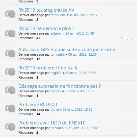
Réponses :
3
RNS510 touareg entrée AV
Dernier message par
farnouche
«
16 mai 2012, 12:17
Réponses :
2
RNS510 ne démarre plus ?
Dernier message par
aldabar
«
28 avr. 2012, 18:38
Réponses :
41
1
2
Autoradio GPS Bloqué suite a code pin erroné
Dernier message par
tomcat92
«
06 avr. 2012, 12:35
Réponses :
12
RNS310 problème info trafic
Dernier message par
mig95fr
«
30 mars 2012, 15:02
Réponses :
1
Éclairage autoradio ne fonctionne pas ?
Dernier message par
rider42
«
13 févr. 2012, 19:59
Réponses :
1
Problème RCD500
Dernier message par
ounet
«
29 janv. 2012, 19:13
Réponses :
14
Problème avec HDD du RNS510
Dernier message par
tomcat92
«
27 janv. 2012, 09:52
Réponses :
2