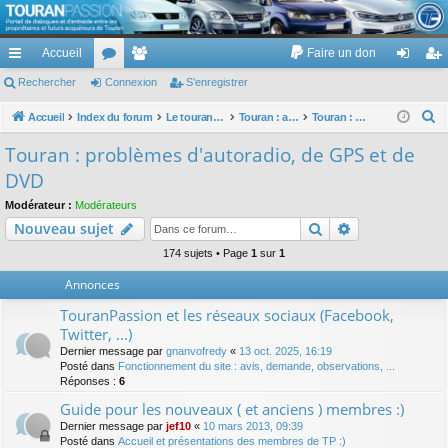
TouranPassion
Accueil
Faire un don
Le forum des propriétaires ou futurs acquéreurs du Volkswagen Touran
cc
Rechercher
or
Connexion
e
S’enregistrer
on
’e
ès
u
m
ne
nr
R
Accueil
Index du forum
Le touran dans ses versions I (V1 V2 V3) et II ...
Touran : autoradios et GPS
Touran : problèmes d'autoradio, de GPS et de DVD
e
ra
m
br
xi
eg
Touran : problèmes d'autoradio, de GPS et de
c
pi
s
es
on
ist
DVD
h
de
re
e
Modérateur :
Modérateurs
Rechercher
Recherche av
Nouveau sujet
r
r
c
174 sujets • Page
1
sur
1
h
Annonces
e
TouranPassion et les réseaux sociaux (Facebook,
r
Twitter, ...)
Dernier message par
gnanvofredy
«
13 oct. 2025, 16:19
Posté dans
Fonctionnement du site : avis, demande, observations, ...
Réponses :
6
Guide pour les nouveaux ( et anciens ) membres :)
Dernier message par
jef10
«
10 mars 2013, 09:39
Posté dans
Accueil et présentations des membres de TP :)