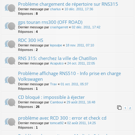
Problème chargement de répertoire sur RNS315
Dernier message par
charlus
«
10 déc. 2011, 17:36
Réponses :
8
gps touran rns300 (OFF ROAD)
Dernier message par
crashgarrett
«
02 déc. 2011, 17:42
Réponses :
4
RDC 300 HS
Dernier message par
lepoulpe
«
18 nov. 2011, 07:10
Réponses :
2
RNS 315: cherchez la ville de Chatillon
Dernier message par
Acapulco
«
24 oct. 2011, 22:05
Problème affichage RNS510 - Info prise en charge
Volkswagen
Dernier message par
Trav
«
01 oct. 2011, 05:37
Réponses :
1
CD bloqué : impossible à éjecter
Dernier message par
Camboui
«
29 août 2011, 16:48
Réponses :
26
1
2
problème avec RCD 300 : error et check cd
Dernier message par
tomcat92
«
02 août 2011, 14:25
Réponses :
1