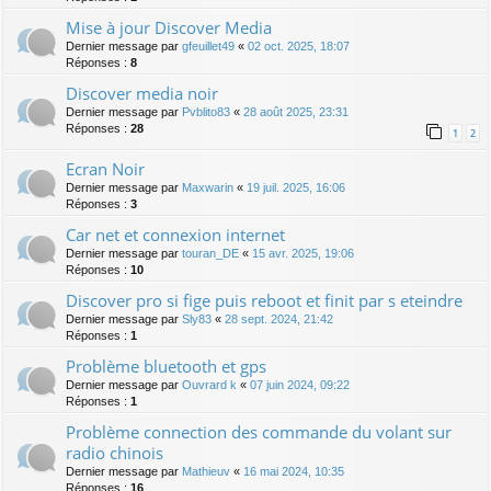
Mise à jour Discover Media
Dernier message par
gfeuillet49
«
02 oct. 2025, 18:07
Réponses :
8
Discover media noir
Dernier message par
Pvblito83
«
28 août 2025, 23:31
Réponses :
28
1
2
Ecran Noir
Dernier message par
Maxwarin
«
19 juil. 2025, 16:06
Réponses :
3
Car net et connexion internet
Dernier message par
touran_DE
«
15 avr. 2025, 19:06
Réponses :
10
Discover pro si fige puis reboot et finit par s eteindre
Dernier message par
Sly83
«
28 sept. 2024, 21:42
Réponses :
1
Problème bluetooth et gps
Dernier message par
Ouvrard k
«
07 juin 2024, 09:22
Réponses :
1
Problème connection des commande du volant sur
radio chinois
Dernier message par
Mathieuv
«
16 mai 2024, 10:35
Réponses :
16