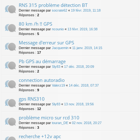
RNS 315 problème détection BT
Dernier message par
socrate62
«
19 févr. 2019, 11:18
Réponses :
2
80 km /h !! GPS
Dernier message par
ncounio
«
13 févr. 2019, 16:38
Réponses :
5
Message d'erreur sur GPS
Dernier message par
Jacquemin
«
11 janv. 2019, 14:15
Réponses :
17
Pb GPS au démarrage
Dernier message par
Sly83
«
17 déc. 2018, 20:09
Réponses :
2
connection autoradio
Dernier message par
Valerz19
«
14 déc. 2018, 07:37
Réponses :
9
gps RNS310
Dernier message par
Sly83
«
13 nov. 2018, 19:56
Réponses :
12
problème micro sur rcd 310
Dernier message par
touran_DE
«
02 nov. 2018, 20:27
Réponses :
3
recherche +12v apc