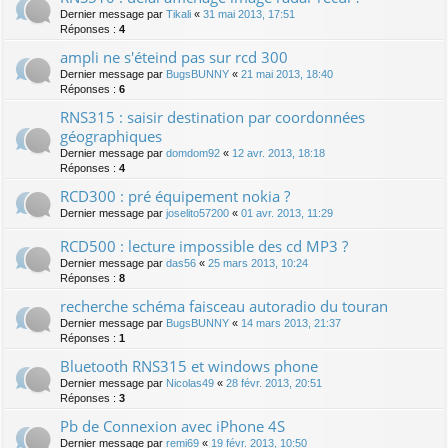
Dernier message par
Tikali
«
31 mai 2013, 17:51
Réponses :
4
ampli ne s'éteind pas sur rcd 300
Dernier message par
BugsBUNNY
«
21 mai 2013, 18:40
Réponses :
6
RNS315 : saisir destination par coordonnées
géographiques
Dernier message par
domdom92
«
12 avr. 2013, 18:18
Réponses :
4
RCD300 : pré équipement nokia ?
Dernier message par
joselito57200
«
01 avr. 2013, 11:29
RCD500 : lecture impossible des cd MP3 ?
Dernier message par
das56
«
25 mars 2013, 10:24
Réponses :
8
recherche schéma faisceau autoradio du touran
Dernier message par
BugsBUNNY
«
14 mars 2013, 21:37
Réponses :
1
Bluetooth RNS315 et windows phone
Dernier message par
Nicolas49
«
28 févr. 2013, 20:51
Réponses :
3
Pb de Connexion avec iPhone 4S
Dernier message par
remi69
«
19 févr. 2013, 10:50