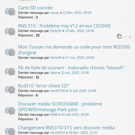
Carte SD coincée
Dernier message par
xavax
«
12 févr. 2021, 09:56
Réponses :
3
RNS 510 : Problème maj V12 erreur CD/DVD
Dernier message par
Dydy52
«
23 déc. 2020, 19:38
Réponses :
33
1
2
Mon Touran me demande un code pour mon RCD300
d'origine
Dernier message par
Viens84
«
17 nov. 2020, 19:50
Pb de fuite de courant - Autoradio chinois "letouch"
Dernier message par
Jden
«
23 oct. 2020, 10:46
Réponses :
11
Rcd310 "error check CD"
Dernier message par
mec62790
«
11 juin 2020, 19:59
Réponses :
5
Discover media 5C0035680E : problème
GPS/Wifi/message Park pilot
Dernier message par
fwi98
«
26 mai 2020, 20:50
Réponses :
1
Changement RNS310/315 vers discover media
Dernier message par
nico33410
«
29 févr. 2020, 13:37