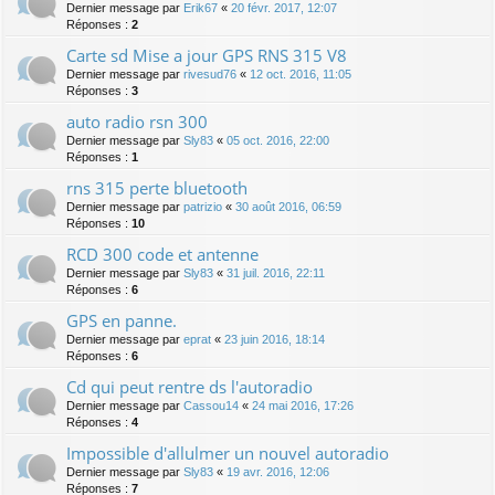
Dernier message par
Erik67
«
20 févr. 2017, 12:07
Réponses :
2
Carte sd Mise a jour GPS RNS 315 V8
Dernier message par
rivesud76
«
12 oct. 2016, 11:05
Réponses :
3
auto radio rsn 300
Dernier message par
Sly83
«
05 oct. 2016, 22:00
Réponses :
1
rns 315 perte bluetooth
Dernier message par
patrizio
«
30 août 2016, 06:59
Réponses :
10
RCD 300 code et antenne
Dernier message par
Sly83
«
31 juil. 2016, 22:11
Réponses :
6
GPS en panne.
Dernier message par
eprat
«
23 juin 2016, 18:14
Réponses :
6
Cd qui peut rentre ds l'autoradio
Dernier message par
Cassou14
«
24 mai 2016, 17:26
Réponses :
4
Impossible d'allulmer un nouvel autoradio
Dernier message par
Sly83
«
19 avr. 2016, 12:06
Réponses :
7