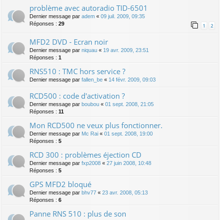
problème avec autoradio TID-6501
Dernier message par
adem
«
09 juil. 2009, 09:35
Réponses :
29
1
2
MFD2 DVD - Ecran noir
Dernier message par
niquau
«
19 avr. 2009, 23:51
Réponses :
1
RNS510 : TMC hors service ?
Dernier message par
fallen_be
«
14 févr. 2009, 09:03
RCD500 : code d'activation ?
Dernier message par
boubou
«
01 sept. 2008, 21:05
Réponses :
11
Mon RCD500 ne veux plus fonctionner.
Dernier message par
Mc Rai
«
01 sept. 2008, 19:00
Réponses :
5
RCD 300 : problèmes éjection CD
Dernier message par
fxp2008
«
27 juin 2008, 10:48
Réponses :
5
GPS MFD2 bloqué
Dernier message par
bhv77
«
23 avr. 2008, 05:13
Réponses :
6
Panne RNS 510 : plus de son