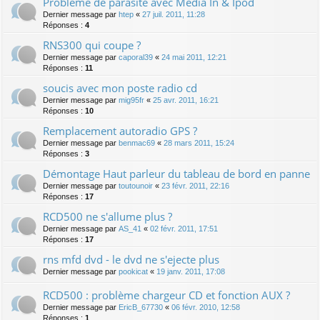
Problème de parasite avec Media In & Ipod
Dernier message par
htep
«
27 juil. 2011, 11:28
Réponses :
4
RNS300 qui coupe ?
Dernier message par
caporal39
«
24 mai 2011, 12:21
Réponses :
11
soucis avec mon poste radio cd
Dernier message par
mig95fr
«
25 avr. 2011, 16:21
Réponses :
10
Remplacement autoradio GPS ?
Dernier message par
benmac69
«
28 mars 2011, 15:24
Réponses :
3
Démontage Haut parleur du tableau de bord en panne
Dernier message par
toutounoir
«
23 févr. 2011, 22:16
Réponses :
17
RCD500 ne s'allume plus ?
Dernier message par
AS_41
«
02 févr. 2011, 17:51
Réponses :
17
rns mfd dvd - le dvd ne s'ejecte plus
Dernier message par
pookicat
«
19 janv. 2011, 17:08
RCD500 : problème chargeur CD et fonction AUX ?
Dernier message par
EricB_67730
«
06 févr. 2010, 12:58
Réponses :
1