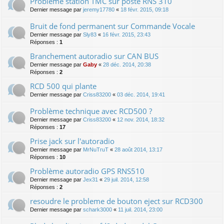
Probléme station TMC sur poste RNS 310
Dernier message par
jeremy17780
«
18 févr. 2015, 09:18
Bruit de fond permanent sur Commande Vocale
Dernier message par
Sly83
«
16 févr. 2015, 23:43
Réponses :
1
Branchement autoradio sur CAN BUS
Dernier message par
Gaby
«
28 déc. 2014, 20:38
Réponses :
2
RCD 500 qui plante
Dernier message par
Criss83200
«
03 déc. 2014, 19:41
Problème technique avec RCD500 ?
Dernier message par
Criss83200
«
12 nov. 2014, 18:32
Réponses :
17
Prise jack sur l'autoradio
Dernier message par
MrNuTruT
«
28 août 2014, 13:17
Réponses :
10
Problème autoradio GPS RNS510
Dernier message par
Jex31
«
29 juil. 2014, 12:58
Réponses :
2
resoudre le probleme de bouton eject sur RCD300
Dernier message par
schark3000
«
11 juil. 2014, 23:00