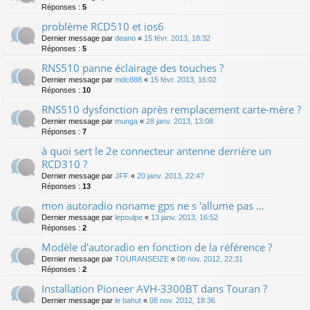
Réponses :
5
problème RCD510 et ios6
Dernier message par
deano
«
15 févr. 2013, 18:32
Réponses :
5
RNS510 panne éclairage des touches ?
Dernier message par
mdc888
«
15 févr. 2013, 16:02
Réponses :
10
RNS510 dysfonction après remplacement carte-mère ?
Dernier message par
munga
«
28 janv. 2013, 13:08
Réponses :
7
à quoi sert le 2e connecteur antenne derrière un
RCD310 ?
Dernier message par
JFF
«
20 janv. 2013, 22:47
Réponses :
13
mon autoradio noname gps ne s 'allume pas ...
Dernier message par
lepoulpe
«
13 janv. 2013, 16:52
Réponses :
2
Modèle d'autoradio en fonction de la référence ?
Dernier message par
TOURANSEIZE
«
08 nov. 2012, 22:31
Réponses :
2
Installation Pioneer AVH-3300BT dans Touran ?
Dernier message par
le bahut
«
08 nov. 2012, 18:36