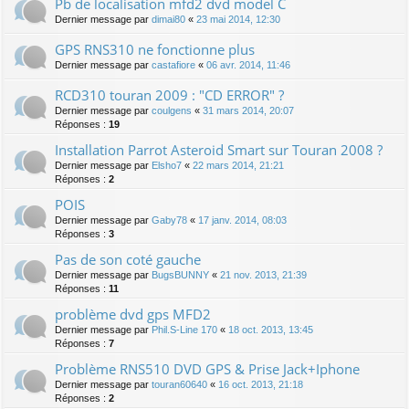
Pb de localisation mfd2 dvd model C
Dernier message par
dimai80
«
23 mai 2014, 12:30
GPS RNS310 ne fonctionne plus
Dernier message par
castafiore
«
06 avr. 2014, 11:46
RCD310 touran 2009 : "CD ERROR" ?
Dernier message par
coulgens
«
31 mars 2014, 20:07
Réponses :
19
Installation Parrot Asteroid Smart sur Touran 2008 ?
Dernier message par
Elsho7
«
22 mars 2014, 21:21
Réponses :
2
POIS
Dernier message par
Gaby78
«
17 janv. 2014, 08:03
Réponses :
3
Pas de son coté gauche
Dernier message par
BugsBUNNY
«
21 nov. 2013, 21:39
Réponses :
11
problème dvd gps MFD2
Dernier message par
Phil.S-Line 170
«
18 oct. 2013, 13:45
Réponses :
7
Problème RNS510 DVD GPS & Prise Jack+Iphone
Dernier message par
touran60640
«
16 oct. 2013, 21:18
Réponses :
2