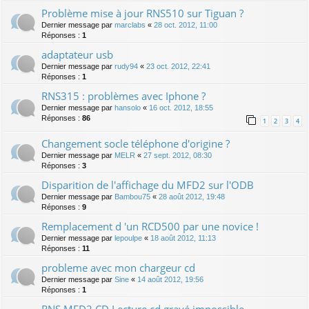
Problème mise à jour RNS510 sur Tiguan ?
Dernier message par
marclabs
«
28 oct. 2012, 11:00
Réponses :
1
adaptateur usb
Dernier message par
rudy94
«
23 oct. 2012, 22:41
Réponses :
1
RNS315 : problèmes avec Iphone ?
Dernier message par
hansolo
«
16 oct. 2012, 18:55
Réponses :
86
1
2
3
4
Changement socle téléphone d'origine ?
Dernier message par
MELR
«
27 sept. 2012, 08:30
Réponses :
3
Disparition de l'affichage du MFD2 sur l'ODB
Dernier message par
Bambou75
«
28 août 2012, 19:48
Réponses :
9
Remplacement d 'un RCD500 par une novice !
Dernier message par
lepoulpe
«
18 août 2012, 11:13
Réponses :
11
probleme avec mon chargeur cd
Dernier message par
Sine
«
14 août 2012, 19:56
Réponses :
1
RNS MFD2 CD Lecture cd gravé impossible