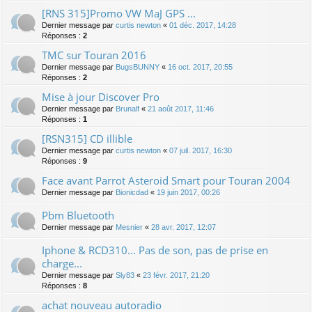
[RNS 315]Promo VW MaJ GPS ...
Dernier message par
curtis newton
«
01 déc. 2017, 14:28
Réponses :
2
TMC sur Touran 2016
Dernier message par
BugsBUNNY
«
16 oct. 2017, 20:55
Réponses :
2
Mise à jour Discover Pro
Dernier message par
Brunalf
«
21 août 2017, 11:46
Réponses :
1
[RSN315] CD illible
Dernier message par
curtis newton
«
07 juil. 2017, 16:30
Réponses :
9
Face avant Parrot Asteroid Smart pour Touran 2004
Dernier message par
Bionicdad
«
19 juin 2017, 00:26
Pbm Bluetooth
Dernier message par
Mesnier
«
28 avr. 2017, 12:07
Iphone & RCD310... Pas de son, pas de prise en
charge...
Dernier message par
Sly83
«
23 févr. 2017, 21:20
Réponses :
8
achat nouveau autoradio