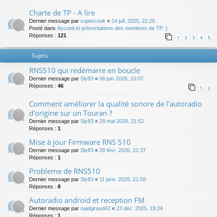
Charte de TP - A lire
Dernier message par
supercook
«
14 juil. 2025, 21:25
Posté dans
Accueil et présentations des membres de TP :)
Réponses :
121
1
2
3
4
5
Sujets
RNS510 qui redémarre en boucle
Dernier message par
Sly83
«
06 juin 2026, 10:07
Réponses :
46
1
2
Comment améliorer la qualité sonore de l'autoradio
d'origine sur un Touran ?
Dernier message par
Sly83
«
28 mai 2026, 21:52
Réponses :
1
Mise à jour Firmware RNS 510
Dernier message par
Sly83
«
28 févr. 2026, 21:37
Réponses :
1
Probleme de RNS510
Dernier message par
Sly83
«
11 janv. 2026, 21:58
Réponses :
8
Autoradio android et reception FM
Dernier message par
naelgiraud42
«
23 déc. 2025, 19:24
Réponses :
1