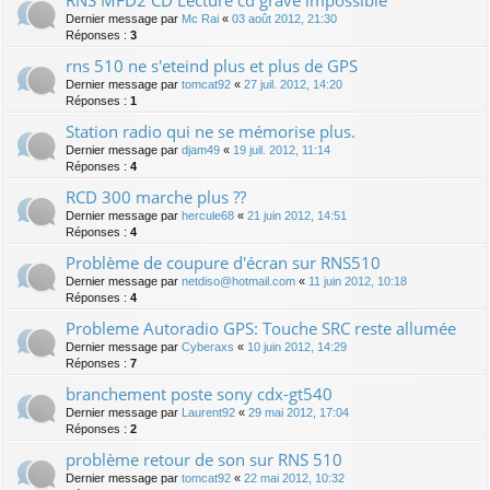
Dernier message par
Mc Rai
«
03 août 2012, 21:30
Réponses :
3
rns 510 ne s'eteind plus et plus de GPS
Dernier message par
tomcat92
«
27 juil. 2012, 14:20
Réponses :
1
Station radio qui ne se mémorise plus.
Dernier message par
djam49
«
19 juil. 2012, 11:14
Réponses :
4
RCD 300 marche plus ??
Dernier message par
hercule68
«
21 juin 2012, 14:51
Réponses :
4
Problème de coupure d'écran sur RNS510
Dernier message par
netdiso@hotmail.com
«
11 juin 2012, 10:18
Réponses :
4
Probleme Autoradio GPS: Touche SRC reste allumée
Dernier message par
Cyberaxs
«
10 juin 2012, 14:29
Réponses :
7
branchement poste sony cdx-gt540
Dernier message par
Laurent92
«
29 mai 2012, 17:04
Réponses :
2
problème retour de son sur RNS 510
Dernier message par
tomcat92
«
22 mai 2012, 10:32