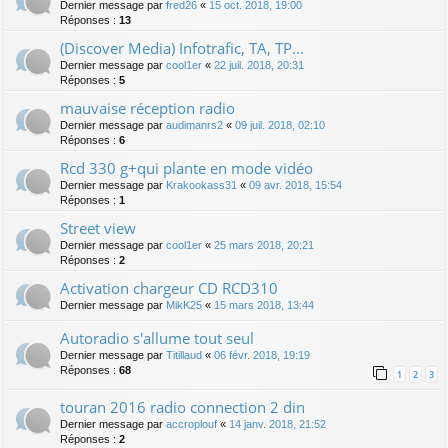
Dernier message par
fred26
«
15 oct. 2018, 19:00
Réponses :
13
(Discover Media) Infotrafic, TA, TP...
Dernier message par
cool1er
«
22 juil. 2018, 20:31
Réponses :
5
mauvaise réception radio
Dernier message par
audimanrs2
«
09 juil. 2018, 02:10
Réponses :
6
Rcd 330 g+qui plante en mode vidéo
Dernier message par
Krakookass31
«
09 avr. 2018, 15:54
Réponses :
1
Street view
Dernier message par
cool1er
«
25 mars 2018, 20:21
Réponses :
2
Activation chargeur CD RCD310
Dernier message par
MikK25
«
15 mars 2018, 13:44
Autoradio s'allume tout seul
Dernier message par
Titillaud
«
06 févr. 2018, 19:19
Réponses :
68
1
2
3
touran 2016 radio connection 2 din
Dernier message par
accroplouf
«
14 janv. 2018, 21:52
Réponses :
2