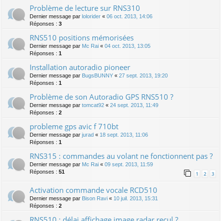
Problème de lecture sur RNS310
Dernier message par
lolorider
«
06 oct. 2013, 14:06
Réponses :
3
RNS510 positions mémorisées
Dernier message par
Mc Rai
«
04 oct. 2013, 13:05
Réponses :
1
Installation autoradio pioneer
Dernier message par
BugsBUNNY
«
27 sept. 2013, 19:20
Réponses :
1
Problème de son Autoradio GPS RNS510 ?
Dernier message par
tomcat92
«
24 sept. 2013, 11:49
Réponses :
2
probleme gps avic f 710bt
Dernier message par
jurad
«
18 sept. 2013, 11:06
Réponses :
1
RNS315 : commandes au volant ne fonctionnent pas ?
Dernier message par
Mc Rai
«
09 sept. 2013, 11:59
Réponses :
51
1
2
3
Activation commande vocale RCD510
Dernier message par
Bison Ravi
«
10 juil. 2013, 15:31
Réponses :
2
RNS510 : délai affichage image radar recul ?