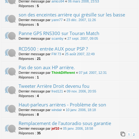
Dernier message par
amico94
«
06 mars 2008, 23:53
Réponses :
5
son des enceintes arrière qui grésille sur les basse
Dernier message par
yann77
«
23 déc. 2007, 11:26
Réponses :
5
Panne GPS RNS300 sur Touran Match
Dernier message par
scamby
«
27 sept. 2007, 09:05
RCD500 : entrée AUX pour PSP ?
Dernier message par
FM 73
«
25 août 2007, 22:49
Réponses :
21
Pas de son aux HP arrière.
Dernier message par
ThinkDifferent
«
07 juil. 2007, 12:31
Réponses :
1
Tweeter Arrière Droit devenu fou
Dernier message par
fred121
«
09 nov. 2006, 20:55
Réponses :
4
Haut-parleurs arrières - Problème de son
Dernier message par
windair
«
10 janv. 2006, 18:18
Réponses :
8
Remplacement de l'autoradio sous garantie
Dernier message par
jef10
«
05 janv. 2006, 18:58
Réponses :
35
1
2