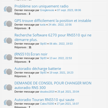
Problème son uniquement radio
Dernier message par
Greglensois
«
07 sept. 2023, 08:06
Réponses :
3
GPS trouve difficilement la position et instable
Dernier message par
tuxla
«
24 déc. 2022, 10:56
Réponses :
8
Recherche Software 6270 pour RNS510 qui ne
démarre plus.
Dernier message par
Sly83
«
06 déc. 2022, 19:53
Réponses :
11
(RNS510) Écran noir
Dernier message par
Sly83
«
13 avr. 2022, 22:53
Réponses :
9
Autoradio décharge batterie
Dernier message par
Sly83
«
19 sept. 2021, 18:23
Réponses :
1
DEMANDE DE CONSEIL POUR CHANGER MON
autoradio RNS 300
Dernier message par
doudou1819
«
25 juil. 2021, 20:04
Autoradio Touran RNS510 qui saute
Dernier message par
Calou70200
«
27 juin 2021, 16:07
Réponses :
7