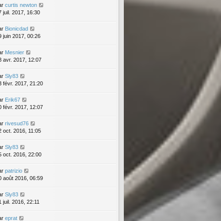
ar
curtis newton
 juil. 2017, 16:30
ar
Bionicdad
9 juin 2017, 00:26
ar
Mesnier
8 avr. 2017, 12:07
ar
Sly83
3 févr. 2017, 21:20
ar
Erik67
0 févr. 2017, 12:07
ar
rivesud76
2 oct. 2016, 11:05
ar
Sly83
5 oct. 2016, 22:00
ar
patrizio
0 août 2016, 06:59
ar
Sly83
 juil. 2016, 22:11
ar
eprat