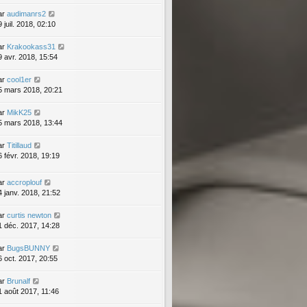
ar
audimanrs2
 juil. 2018, 02:10
ar
Krakookass31
9 avr. 2018, 15:54
ar
cool1er
5 mars 2018, 20:21
ar
MikK25
5 mars 2018, 13:44
ar
Titillaud
6 févr. 2018, 19:19
ar
accroplouf
4 janv. 2018, 21:52
ar
curtis newton
1 déc. 2017, 14:28
ar
BugsBUNNY
6 oct. 2017, 20:55
ar
Brunalf
1 août 2017, 11:46