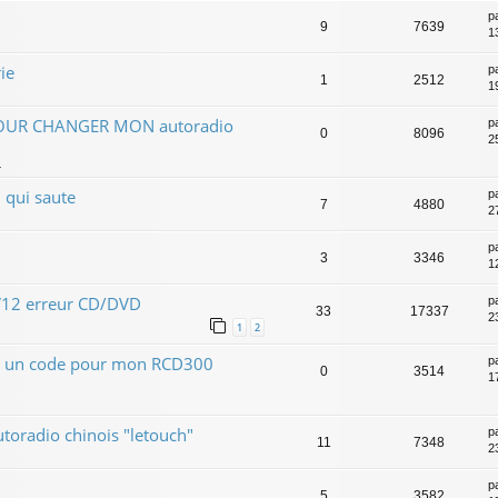
p
9
7639
1
ie
p
1
2512
1
OUR CHANGER MON autoradio
p
0
8096
25
4
 qui saute
p
7
4880
2
p
3
3346
1
V12 erreur CD/DVD
p
33
17337
2
1
2
 un code pour mon RCD300
p
0
3514
1
utoradio chinois "letouch"
p
11
7348
2
p
5
3582