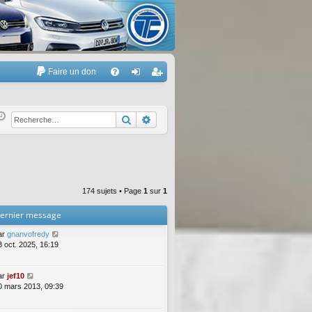
Faire un don
A
FA
on
’e
Q
ne
nr
Rechercher
Recherche avancée
xi
eg
on
ist
re
174 sujets • Page
1
sur
1
r
ernier message
ar
gnanvofredy
3 oct. 2025, 16:19
ar
jef10
0 mars 2013, 09:39