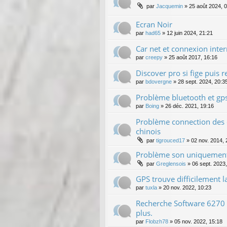
par
Jacquemin
»
25 août 2024, 
Ecran Noir
par
had65
»
12 juin 2024, 21:21
Car net et connexion inter
par
creepy
»
25 août 2017, 16:16
Discover pro si fige puis r
par
bdovergne
»
28 sept. 2024, 20:3
Problème bluetooth et gp
par
Boing
»
26 déc. 2021, 19:16
Problème connection des
chinois
par
tigrouced17
»
02 nov. 2014, 
Problème son uniquement
par
Greglensois
»
06 sept. 2023
GPS trouve difficilement la
par
tuxla
»
20 nov. 2022, 10:23
Recherche Software 6270
plus.
par
Flobzh78
»
05 nov. 2022, 15:18