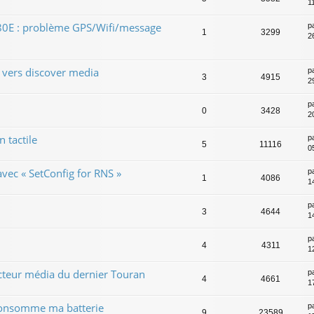
1
0E : problème GPS/Wifi/message
p
1
3299
2
vers discover media
p
3
4915
2
p
0
3428
2
 tactile
p
5
11116
0
vec « SetConfig for RNS »
p
1
4086
1
p
3
4644
1
p
4
4311
1
cteur média du dernier Touran
p
4
4661
1
consomme ma batterie
p
9
23589