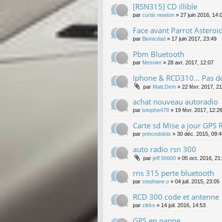
[RSN315] CD illible
par
curtis newton
»
27 juin 2016, 14:
Face avant Parrot Astero
par
Bionicdad
»
17 juin 2017, 23:49
Pbm Bluetooth
par
Mesnier
»
28 avr. 2017, 12:07
Iphone & RCD310... Pas de 
par
Matt.Dem
»
22 févr. 2017, 2
achat nouveau autoradio
par
totophe478
»
19 févr. 2017, 12:2
Carte sd Mise a jour GPS
par
princedolois
»
30 déc. 2015, 09:4
auto radio rsn 300
par
jeff 56600
»
05 oct. 2016, 21
rns 315 perte bluetooth
par
stephane.o
»
04 juil. 2015, 23:05
RCD 300 code et antenne
par
zikko
»
14 juil. 2016, 14:53
GPS en panne.