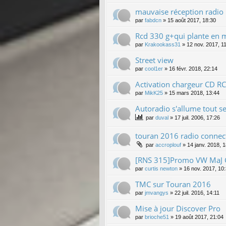
mauvaise réception radio
par
fabdcn
»
15 août 2017, 18:30
Rcd 330 g+qui plante en 
par
Krakookass31
»
12 nov. 2017, 1
Street view
par
cool1er
»
16 févr. 2018, 22:14
Activation chargeur CD 
par
MikK25
»
15 mars 2018, 13:44
Autoradio s'allume tout s
par
duval
»
17 juil. 2006, 17:26
touran 2016 radio connec
par
accroplouf
»
14 janv. 2018, 
[RNS 315]Promo VW MaJ G
par
curtis newton
»
16 nov. 2017, 10
TMC sur Touran 2016
par
jmvangys
»
22 juil. 2016, 14:11
Mise à jour Discover Pro
par
brioche51
»
19 août 2017, 21:04