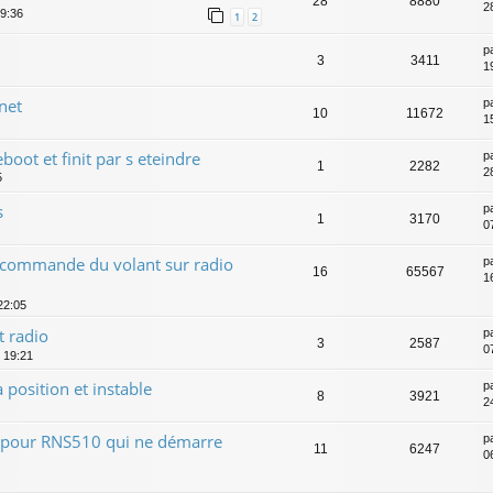
28
8880
2
09:36
1
2
p
3
3411
19
net
p
10
11672
1
eboot et finit par s eteindre
p
1
2282
2
5
s
p
1
3170
0
 commande du volant sur radio
p
16
65567
1
22:05
 radio
p
3
2587
0
, 19:21
 position et instable
p
8
3921
2
 pour RNS510 qui ne démarre
p
11
6247
0