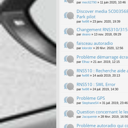
par
mec62790
»
11 juin 2020, 10:46
Discover media 5C003568
Park pilot
par
fwi98
»
23 janv. 2020, 19:39
Changement RNS310/315 
par
deano
»
13 nov. 2018, 09:29
faisceau autoradio
par
lolorobr
»
20 févr. 2020, 12:56
Problème démarrage écran
par
Elhaz
»
21 avr. 2019, 12:15
RNS510 : Recherche aide a
par
fwi98
»
14 août 2019, 20:13
RNS510 : SWL Error
par
fwi98
»
24 juil. 2019, 14:30
Problème GPS
par
Stephane54
»
31 juil. 2019, 23:46
Question concernant le le
par
Jacquemin
»
28 févr. 2019, 16:56
Problème autoradio qui 