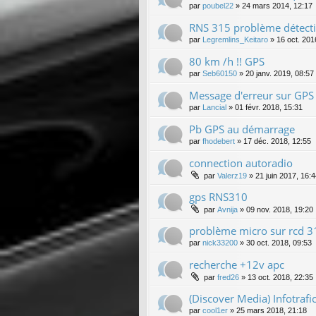
par
poubel22
»
24 mars 2014, 12:17
RNS 315 problème détect
par
Legremlins_Keitaro
»
16 oct. 201
80 km /h !! GPS
par
Seb60150
»
20 janv. 2019, 08:57
Message d'erreur sur GPS
par
Lancial
»
01 févr. 2018, 15:31
Pb GPS au démarrage
par
fhodebert
»
17 déc. 2018, 12:55
connection autoradio
par
Valerz19
»
21 juin 2017, 16:
gps RNS310
par
Avnija
»
09 nov. 2018, 19:20
problème micro sur rcd 3
par
nick33200
»
30 oct. 2018, 09:53
recherche +12v apc
par
fred26
»
13 oct. 2018, 22:35
(Discover Media) Infotrafic,
par
cool1er
»
25 mars 2018, 21:18