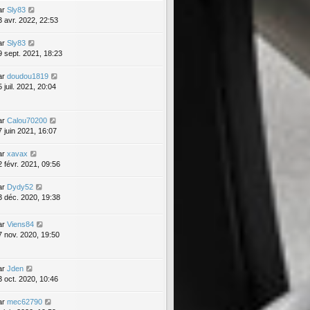
ar
Sly83
3 avr. 2022, 22:53
ar
Sly83
9 sept. 2021, 18:23
ar
doudou1819
 juil. 2021, 20:04
ar
Calou70200
7 juin 2021, 16:07
ar
xavax
2 févr. 2021, 09:56
ar
Dydy52
3 déc. 2020, 19:38
ar
Viens84
7 nov. 2020, 19:50
ar
Jden
3 oct. 2020, 10:46
ar
mec62790