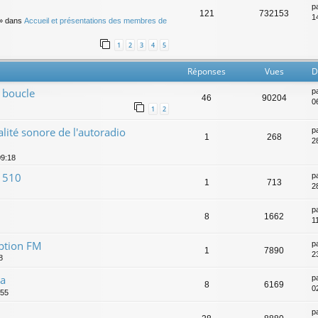
p
121
732153
14
» dans
Accueil et présentations des membres de
1
2
3
4
5
Réponses
Vues
D
 boucle
p
46
90204
0
1
2
ité sonore de l'autoradio
p
1
268
2
09:18
 510
p
1
713
2
p
8
1662
1
eption FM
p
1
7890
2
8
ia
p
8
6169
0
:55
p