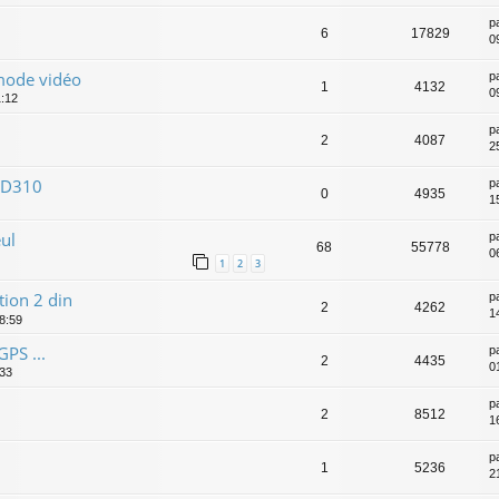
p
6
17829
09
mode vidéo
p
1
4132
0
1:12
p
2
4087
2
RCD310
p
0
4935
1
eul
p
68
55778
0
1
2
3
tion 2 din
p
2
4262
1
18:59
PS ...
p
2
4435
0
:33
p
2
8512
1
p
1
5236
2