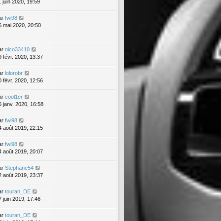
1 juin 2020, 19:59
ar
fwi98
6 mai 2020, 20:50
ar
nico33410
9 févr. 2020, 13:37
ar
lolorobr
0 févr. 2020, 12:56
ar
cool1er
5 janv. 2020, 16:58
ar
fwi98
4 août 2019, 22:15
ar
fwi98
4 août 2019, 20:07
ar
Stephane54
2 août 2019, 23:37
ar
touran_DE
7 juin 2019, 17:46
ar
touran_DE