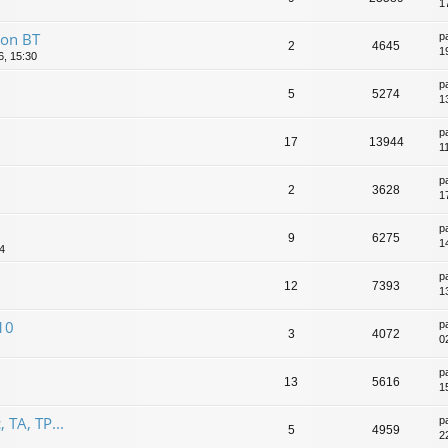
1
ion BT
p
2
4645
1
6, 15:30
p
5
5274
1
p
17
13944
1
p
2
3628
1
p
9
6275
1
44
p
12
7393
1
10
p
3
4072
0
p
13
5616
1
 TA, TP...
p
5
4959
22