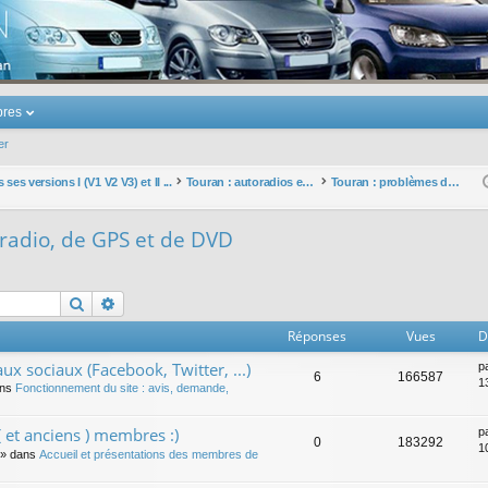
u Volkswagen Touran
res
er
ses versions I (V1 V2 V3) et II ...
Touran : autoradios et GPS
Touran : problèmes d'autoradio, de GPS et de DVD
radio, de GPS et de DVD
Rechercher
Recherche avancée
Réponses
Vues
D
ux sociaux (Facebook, Twitter, ...)
p
6
166587
1
ans
Fonctionnement du site : avis, demande,
 et anciens ) membres :)
p
0
183292
1
» dans
Accueil et présentations des membres de