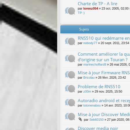
Charte de TP - A lire
par
lorenz054
»
23 oct. 2005, 02:00
TP :)
Sujets
RNS510 qui redémarre en
par
nobody77
»
20 sept. 2011, 23:54
Comment améliorer la qual
d'origine sur un Touran ?
par
marinechoffard9
»
26 mai 2026, 
Mise à jour Firmware RNS
par
Bricolau
»
26 févr. 2026, 23:42
Probleme de RNS510
par
z00m
»
29 nov. 2025, 15:50
Autoradio android et rec
par
totonenabou
»
14 avr. 2023, 10:0
Mise à jour Discover Med
par
Seb60150
»
27 juin 2020, 08
Discover media noir