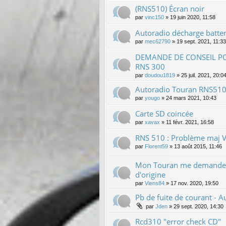
(RNS510) Écran noir
par
vinc150
»
19 juin 2020, 11:58
Autoradio décharge batter
par
mec62790
»
19 sept. 2021, 11:33
DEMANDE DE CONSEIL P
RNS 300
par
doudou1819
»
25 juil. 2021, 20:0
Autoradio Touran RNS510
par
yougo
»
24 mars 2021, 10:43
Carte SD coincée
par
xavax
»
11 févr. 2021, 16:58
RNS 510 : Problème maj 
par
Florent59
»
13 août 2015, 11:46
Mon Touran me demande
d'origine
par
Viens84
»
17 nov. 2020, 19:50
Pb de fuite de courant - A
par
Jden
»
29 sept. 2020, 14:30
Rcd310 "error check CD"