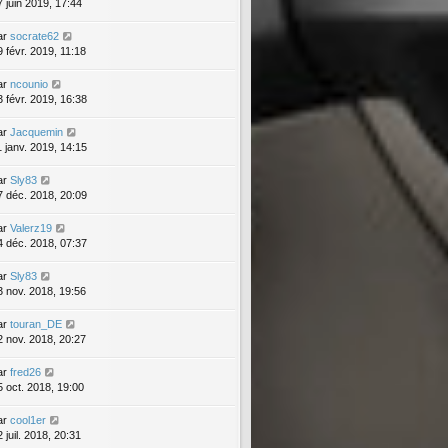
7 juin 2019, 17:44
ar
socrate62
9 févr. 2019, 11:18
ar
ncounio
3 févr. 2019, 16:38
ar
Jacquemin
1 janv. 2019, 14:15
ar
Sly83
7 déc. 2018, 20:09
ar
Valerz19
4 déc. 2018, 07:37
ar
Sly83
3 nov. 2018, 19:56
ar
touran_DE
2 nov. 2018, 20:27
ar
fred26
5 oct. 2018, 19:00
ar
cool1er
 juil. 2018, 20:31