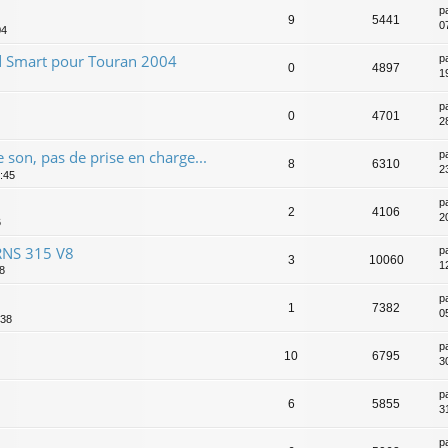
p
9
5441
07
04
id Smart pour Touran 2004
p
0
4897
1
p
0
4701
2
son, pas de prise en charge...
p
8
6310
2
1:45
p
2
4106
2
6
 RNS 315 V8
p
3
10060
1
8
p
1
7382
0
:38
p
10
6795
3
p
6
5855
31
p