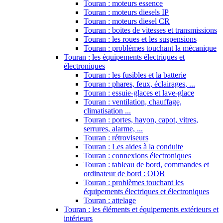
Touran : moteurs essence
Touran : moteurs diesels IP
Touran : moteurs diesel CR
Touran : boites de vitesses et transmissions
Touran : les roues et les suspensions
Touran : problèmes touchant la mécanique
Touran : les équipements électriques et
électroniques
Touran : les fusibles et la batterie
Touran : phares, feux, éclairages, ...
Touran : essuie-glaces et lave-glace
Touran : ventilation, chauffage,
climatisation ...
Touran : portes, hayon, capot, vitres,
serrures, alarme, ...
Touran : rétroviseurs
Touran : Les aides à la conduite
Touran : connexions électroniques
Touran : tableau de bord, commandes et
ordinateur de bord : ODB
Touran : problèmes touchant les
équipements électriques et électroniques
Touran : attelage
Touran : les éléments et équipements extérieurs et
intérieurs