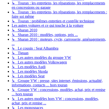
↳ Touran : les entretiens, les réparations, les remplacements
en concessions ou garage
↳ Touran : les entretiens, les réparations, les remplacements :
faire soi même
↳ Touran : problèmes entretien et contrôle technique
Les autres voitures et ce qui touche à la voiture
↳ Sharan 2010
↳ Sharan 2010 : modèles, options, prix ...
↳ Sharan 2010 : moteurs, cycle, carrosserie, aménagements,
...
↳ Le cousin : Seat Alhambra
↳ Tiguan
↳ Les autres modèles du groupe VW
↳ Les autres modèles Volkswagen
↳ Les modèles Audi
↳ Les modèles Skoda
↳ Les modèles Seat
↳ Groupe VW : presse, sites internet, émissions, actualité,
informations, contacts ... hors touran
↳ Groupe VW : concessions, modèles, achat, prix et remise
... hors touran
↳ Les autres modèles hors VW : concessions, modèles,
achat, prix et remise ...
↳ Les monospaces