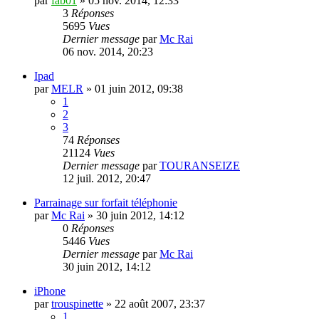
par
fab01
»
05 nov. 2014, 12:33
3
Réponses
5695
Vues
Dernier message
par
Mc Rai
06 nov. 2014, 20:23
Ipad
par
MELR
»
01 juin 2012, 09:38
1
2
3
74
Réponses
21124
Vues
Dernier message
par
TOURANSEIZE
12 juil. 2012, 20:47
Parrainage sur forfait téléphonie
par
Mc Rai
»
30 juin 2012, 14:12
0
Réponses
5446
Vues
Dernier message
par
Mc Rai
30 juin 2012, 14:12
iPhone
par
trouspinette
»
22 août 2007, 23:37
1