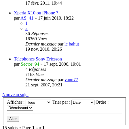
17 févr. 2011, 19:44
Xperia X10 ou iPhone ?
par
AS_41
»
17 juin 2010, 18:22
1
2
36
Réponses
16369
Vues
Dernier message
par
le bahut
19 nov. 2010, 20:26
Telephones Sony Ericsson
par
Sector_94
»
17 sept. 2006, 19:01
4
Réponses
7163
Vues
Dernier message
par
yann77
21 sept. 2007, 20:21
Nouveau sujet
Afficher :
Trier par :
Ordre :
15 sujets • Page
1
sur
1