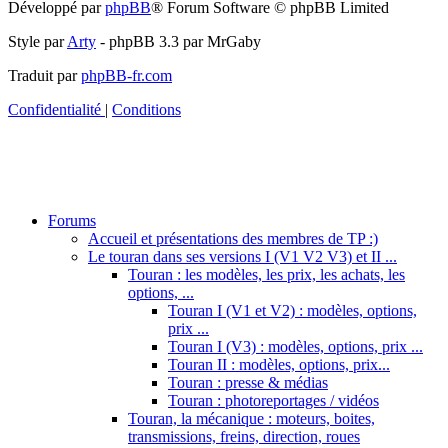
Développé par
phpBB
® Forum Software © phpBB Limited
Style par
Arty
- phpBB 3.3 par MrGaby
Traduit par
phpBB-fr.com
Confidentialité
|
Conditions
Forums
Accueil et présentations des membres de TP :)
Le touran dans ses versions I (V1 V2 V3) et II ...
Touran : les modèles, les prix, les achats, les
options, ...
Touran I (V1 et V2) : modèles, options,
prix ...
Touran I (V3) : modèles, options, prix ...
Touran II : modèles, options, prix...
Touran : presse & médias
Touran : photoreportages / vidéos
Touran, la mécanique : moteurs, boites,
transmissions, freins, direction, roues