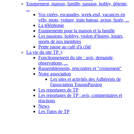
Equipement, maison, famille, passion, hobby, détente,
...
Vos virées, escapades, week-end, vacances en
vélo, moto, voiture, train bateau, avion, fusée, ...
La téléphonie
Equipements pour la maison et la famille
Les passions, hobbys, violon d'Ingres, loisirs,
sports de nos membres
Petite pause au café d'à côté
La vie du site TP :)
Fonctionnement du site : avis, demande,
observations, ...
Rassemblements, rencontres et "croisement"
Notre association
Les sites et activités des Adhérents de
l'association TouranPassion
Les reportages de TP
Les reportages de TP : avis, commentaires et
réactions
News
Les Tutos de TP