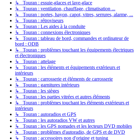
↳ Touran : essuie-glaces et lave-glace
↳ Touran : ventilation, chauffage, climatisation ...
↳ Touran : portes, hayon, capot, vitres, serrures, alarme, ...
↳ Touran : rétroviseurs
↳ Touran : Les aides à la conduite
↳ Touran : connexions électroniques
↳ Touran : tableau de bord, commandes et ordinateur de
bord : ODB
↳ Touran : problèmes touchant les équipements électriques
et électroniques
↳ Touran : attelage
↳ Touran : les éléments et équipements extérieurs et
intérieurs
↳ Touran : carrosserie et éléments de carrosserie
↳ Touran : garnitures intérieurs
↳ Touran : les sièges
↳ Touran : les parties vitrées et autres éléments
↳ Touran : problèmes touchant les éléments extérieurs et
intérieurs
↳ Touran : autoradios et GPS
↳ Touran : les autoradios VW et autres
↳ Touran : les GPS nomades et les lecteurs DVD mobiles
↳ Touran : problèmes d'autoradio, de GPS et de DVD
↳ Touran : accessoires non d'origine et tuning