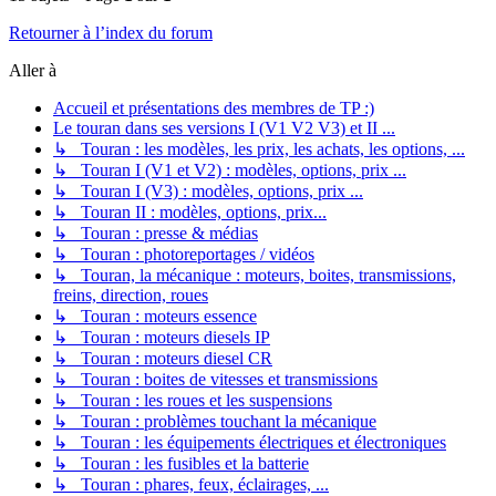
Retourner à l’index du forum
Aller à
Accueil et présentations des membres de TP :)
Le touran dans ses versions I (V1 V2 V3) et II ...
↳ Touran : les modèles, les prix, les achats, les options, ...
↳ Touran I (V1 et V2) : modèles, options, prix ...
↳ Touran I (V3) : modèles, options, prix ...
↳ Touran II : modèles, options, prix...
↳ Touran : presse & médias
↳ Touran : photoreportages / vidéos
↳ Touran, la mécanique : moteurs, boites, transmissions,
freins, direction, roues
↳ Touran : moteurs essence
↳ Touran : moteurs diesels IP
↳ Touran : moteurs diesel CR
↳ Touran : boites de vitesses et transmissions
↳ Touran : les roues et les suspensions
↳ Touran : problèmes touchant la mécanique
↳ Touran : les équipements électriques et électroniques
↳ Touran : les fusibles et la batterie
↳ Touran : phares, feux, éclairages, ...