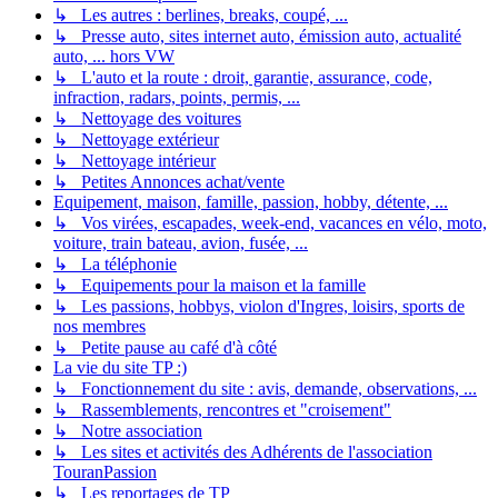
↳ Les autres : berlines, breaks, coupé, ...
↳ Presse auto, sites internet auto, émission auto, actualité
auto, ... hors VW
↳ L'auto et la route : droit, garantie, assurance, code,
infraction, radars, points, permis, ...
↳ Nettoyage des voitures
↳ Nettoyage extérieur
↳ Nettoyage intérieur
↳ Petites Annonces achat/vente
Equipement, maison, famille, passion, hobby, détente, ...
↳ Vos virées, escapades, week-end, vacances en vélo, moto,
voiture, train bateau, avion, fusée, ...
↳ La téléphonie
↳ Equipements pour la maison et la famille
↳ Les passions, hobbys, violon d'Ingres, loisirs, sports de
nos membres
↳ Petite pause au café d'à côté
La vie du site TP :)
↳ Fonctionnement du site : avis, demande, observations, ...
↳ Rassemblements, rencontres et "croisement"
↳ Notre association
↳ Les sites et activités des Adhérents de l'association
TouranPassion
↳ Les reportages de TP