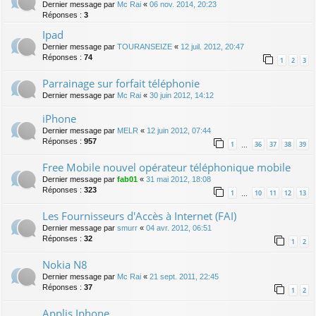
Dernier message par
Mc Rai
«
06 nov. 2014, 20:23
Réponses :
3
Ipad
Dernier message par
TOURANSEIZE
«
12 juil. 2012, 20:47
Réponses :
74
1
2
3
Parrainage sur forfait téléphonie
Dernier message par
Mc Rai
«
30 juin 2012, 14:12
iPhone
Dernier message par
MELR
«
12 juin 2012, 07:44
Réponses :
957
1
36
37
38
39
…
Free Mobile nouvel opérateur téléphonique mobile
Dernier message par
fab01
«
31 mai 2012, 18:08
Réponses :
323
1
10
11
12
13
…
Les Fournisseurs d'Accès à Internet (FAI)
Dernier message par
smurr
«
04 avr. 2012, 06:51
Réponses :
32
1
2
Nokia N8
Dernier message par
Mc Rai
«
21 sept. 2011, 22:45
Réponses :
37
1
2
Applis Iphone...