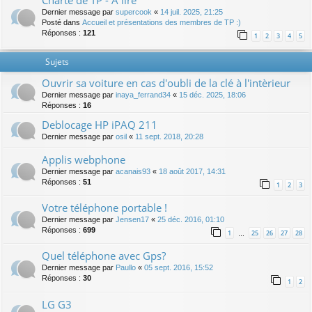
Charte de TP - A lire
Dernier message par
supercook
«
14 juil. 2025, 21:25
Posté dans
Accueil et présentations des membres de TP :)
Réponses :
121
1
2
3
4
5
Sujets
Ouvrir sa voiture en cas d'oubli de la clé à l'intèrieur
Dernier message par
inaya_ferrand34
«
15 déc. 2025, 18:06
Réponses :
16
Deblocage HP iPAQ 211
Dernier message par
osil
«
11 sept. 2018, 20:28
Applis webphone
Dernier message par
acanais93
«
18 août 2017, 14:31
Réponses :
51
1
2
3
Votre téléphone portable !
Dernier message par
Jensen17
«
25 déc. 2016, 01:10
Réponses :
699
1
25
26
27
28
…
Quel téléphone avec Gps?
Dernier message par
Paullo
«
05 sept. 2016, 15:52
Réponses :
30
1
2
LG G3