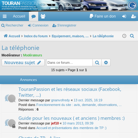
TouranPassion
Accueil
Faire un don
Le forum des propriétaires ou futurs acquéreurs du Volkswagen Touran
cc
Rechercher
or
Connexion
e
S’enregistrer
on
’e
ès
u
m
ne
nr
R
Accueil
Index du forum
Equipement, maison, famille, passion, hobby, détente, ...
La téléphonie
e
ra
m
br
xi
eg
La téléphonie
c
pi
s
es
on
ist
Modérateur :
Modérateurs
h
Rechercher
Recherche av
Nouveau sujet
de
re
e
r
15 sujets • Page
1
sur
1
r
c
Annonces
h
TouranPassion et les réseaux sociaux (Facebook,
e
Twitter, ...)
r
Dernier message par
gnanvofredy
«
13 oct. 2025, 16:19
Posté dans
Fonctionnement du site : avis, demande, observations, ...
Réponses :
6
Guide pour les nouveaux ( et anciens ) membres :)
Dernier message par
jef10
«
10 mars 2013, 09:39
Posté dans
Accueil et présentations des membres de TP :)