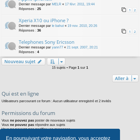
Dernier message par
MELR
«
17 févr. 2011, 19:44
Réponses :
25
1
2
Xperia X10 ou iPhone ?
Dernier message par
le bahut
«
19 nov. 2010, 20:26
Réponses :
36
1
2
Telephones Sony Ericsson
Dernier message par
yann77
«
21 sept. 2007, 20:21
Réponses :
4
Nouveau sujet
15 sujets • Page
1
sur
1
Aller à
Qui est en ligne
Utilisateurs parcourant ce forum : Aucun utilisateur enregistré et 2 invités
Permissions du forum
Vous
ne pouvez pas
poster de nouveaux sujets
Vous
ne pouvez pas
répondre aux sujets
Vous
ne pouvez pas
modifier vos messages
Vous
ne pouvez pas
supprimer vos messages
En poursuivant votre navigation, vous acceptez
Vous
ne pouvez pas
joindre des fichiers