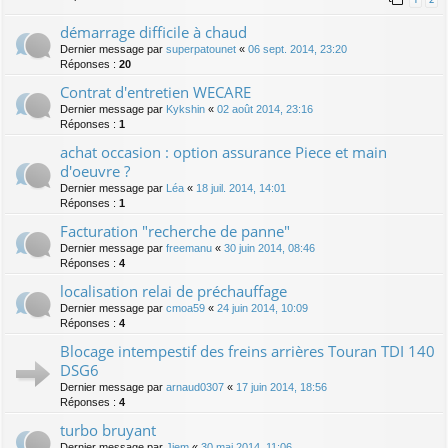
démarrage difficile à chaud
Dernier message par
superpatounet
«
06 sept. 2014, 23:20
Réponses :
20
Contrat d'entretien WECARE
Dernier message par
Kykshin
«
02 août 2014, 23:16
Réponses :
1
achat occasion : option assurance Piece et main
d'oeuvre ?
Dernier message par
Léa
«
18 juil. 2014, 14:01
Réponses :
1
Facturation "recherche de panne"
Dernier message par
freemanu
«
30 juin 2014, 08:46
Réponses :
4
localisation relai de préchauffage
Dernier message par
cmoa59
«
24 juin 2014, 10:09
Réponses :
4
Blocage intempestif des freins arrières Touran TDI 140
DSG6
Dernier message par
arnaud0307
«
17 juin 2014, 18:56
Réponses :
4
turbo bruyant
Dernier message par
Jiem
«
30 mai 2014, 11:06