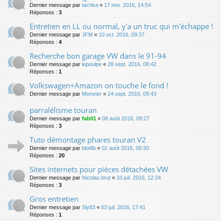
Dernier message par
tachka
«
17 nov. 2016, 14:54
Réponses :
3
Entretien en LL ou normal, y'a un truc qui m'échappe !
Dernier message par
JFM
«
10 oct. 2016, 09:37
Réponses :
4
Recherche bon garage VW dans le 91-94
Dernier message par
lepoulpe
«
28 sept. 2016, 08:42
Réponses :
1
Volkswagen+Amazon on touche le fond !
Dernier message par
Monster
«
24 sept. 2016, 09:43
parralélisme touran
Dernier message par
fab01
«
08 août 2016, 09:27
Réponses :
3
Tuto démontage phares touran V2
Dernier message par
blotfib
«
02 août 2016, 00:30
Réponses :
20
Sites internets pour pièces détachées VW
Dernier message par
Nicolas.brut
«
10 juil. 2016, 12:24
Réponses :
3
Gros entretien
Dernier message par
Sly83
«
03 juil. 2016, 17:41
Réponses :
1