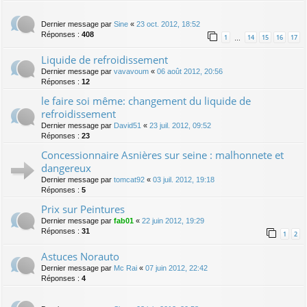
Dernier message par
Sine
«
23 oct. 2012, 18:52
Réponses :
408
1
14
15
16
17
…
Liquide de refroidissement
Dernier message par
vavavoum
«
06 août 2012, 20:56
Réponses :
12
le faire soi même: changement du liquide de
refroidissement
Dernier message par
David51
«
23 juil. 2012, 09:52
Réponses :
23
Concessionnaire Asnières sur seine : malhonnete et
dangereux
Dernier message par
tomcat92
«
03 juil. 2012, 19:18
Réponses :
5
Prix sur Peintures
Dernier message par
fab01
«
22 juin 2012, 19:29
Réponses :
31
1
2
Astuces Norauto
Dernier message par
Mc Rai
«
07 juin 2012, 22:42
Réponses :
4