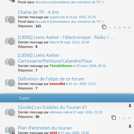
Posté dans
Accueil et présentations des membres de TP :)
Charte de TP - A lire
Dernier message par
supercook
«
14 juil. 2025, 21:25
Posté dans
Accueil et présentations des membres de TP :)
Réponses :
121
1
2
3
4
5
[LIENS] Liens Atelier : l'électronique : Radio / ...
Dernier message par
Sine
«
09 sept. 2013, 16:48
Réponses :
8
[LIENS] Liens Atelier :
Carrosserie/Peinture/Calandre/Feux
Dernier message par
ThinkDifferent
«
23 mars 2009, 09:22
Réponses :
7
Définition de l'objet de ce forum
Dernier message par
lorenz054
«
01 oct. 2005, 23:27
Réponses :
7
Sujets
[Guide] Les fusibles du Touran V1
Dernier message par
athmane.saib
«
07 sept. 2024, 22:19
Réponses :
65
1
2
3
Plan d'entretien du touran
Dernier message par
jef10
«
07 nov. 2009, 19:30