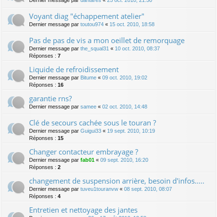
Dernier message par
dantares
«
25 oct. 2010, 21:50
Voyant diag "échappement atelier"
Dernier message par
toutou974
«
15 oct. 2010, 18:58
Pas de pas de vis a mon oeillet de remorquage
Dernier message par
the_squal31
«
10 oct. 2010, 08:37
Réponses :
7
Liquide de refroidissement
Dernier message par
Bitume
«
09 oct. 2010, 19:02
Réponses :
16
garantie rns?
Dernier message par
samee
«
02 oct. 2010, 14:48
Clé de secours cachée sous le touran ?
Dernier message par
Guigui33
«
19 sept. 2010, 10:19
Réponses :
15
Changer contacteur embrayage ?
Dernier message par
fab01
«
09 sept. 2010, 16:20
Réponses :
2
changement de suspension arrière, besoin d'infos.....
Dernier message par
tuveu1touranvw
«
08 sept. 2010, 08:07
Réponses :
4
Entretien et nettoyage des jantes