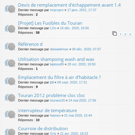
Devis de remplacement d'échappement avant 1.4
Dernier message par
mrpropre
«
17 janv. 2021, 17:37
Réponses :
2
[Projet] Les Fusibles du Touran
Dernier message par
LOo
«
16 déc. 2020, 16:56
Réponses :
58
1
2
3
Référence d
Dernier message par
dewaelemax
«
08 déc. 2020, 07:07
Utilisation shampoing wash and wax
Dernier message par
lapinou80
«
28 oct. 2020, 19:50
Réponses :
1
Emplacement du filtre à air d'habitacle ?
Dernier message par
jbll
«
08 sept. 2020, 17:31
Réponses :
9
Touran 2012 problème cloc cloc
Dernier message par
tourano20
«
24 mai 2020, 17:56
interrupteur de température
Dernier message par
Nameo
«
01 mai 2020, 15:44
Réponses :
10
Courroie de distribution
Dernier message par
Griz
«
21 avr. 2020, 18:23