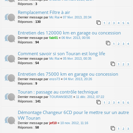
Réponses :
3
Remplacement Filtre à air
Dernier message par
Mc Rai
«
07 févr. 2013, 20:34
Réponses :
130
1
2
3
4
5
6
Entretien des 120000 km en garage ou concession
Dernier message par
fab01
«
06 févr. 2013, 00:56
Réponses :
94
1
2
3
4
Comment savoir si son Touran est long life
Dernier message par
Mc Rai
«
05 févr. 2013, 00:35
Réponses :
54
1
2
3
Entretien des 75000 km en garage ou concession
Dernier message par
enzo73
«
04 févr. 2013, 20:26
Réponses :
9
Touran : passage au contrôle technique
Dernier message par
TOURANSEIZE
«
11 déc. 2012, 07:22
Réponses :
141
1
2
3
4
5
6
Démontage Changeur 6CD pour le mettre sur un autre
VW Touran
Dernier message par
jef10
«
10 nov. 2012, 11:16
Réponses :
58
1
2
3