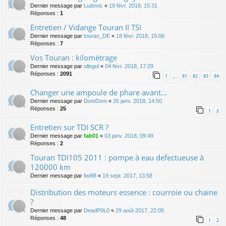
Dernier message par
Ludovic
«
19 févr. 2018, 15:31
Réponses :
1
Entretien / Vidange Touran II TSI
Dernier message par
touran_DE
«
18 févr. 2018, 15:06
Réponses :
7
Vos Touran : kilométrage
Dernier message par
ollegol
«
04 févr. 2018, 17:29
Réponses :
2091
1
81
82
83
84
…
Changer une ampoule de phare avant...
Dernier message par
DomDom
«
26 janv. 2018, 14:50
Réponses :
25
1
2
Entretien sur TDI SCR ?
Dernier message par
fab01
«
03 janv. 2018, 09:49
Réponses :
2
Touran TDI105 2011 : pompe à eau defectueuse à
120000 km
Dernier message par
fwi98
«
19 sept. 2017, 13:58
Distribution des moteurs essence : courroie ou chaine
?
Dernier message par
DeadP0L0
«
29 août 2017, 22:05
Réponses :
48
1
2