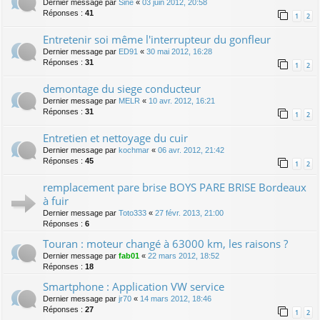
Dernier message par
Sine
«
03 juin 2012, 20:58
Réponses :
41
1
2
Entretenir soi même l'interrupteur du gonfleur
Dernier message par
ED91
«
30 mai 2012, 16:28
Réponses :
31
1
2
demontage du siege conducteur
Dernier message par
MELR
«
10 avr. 2012, 16:21
Réponses :
31
1
2
Entretien et nettoyage du cuir
Dernier message par
kochmar
«
06 avr. 2012, 21:42
Réponses :
45
1
2
remplacement pare brise BOYS PARE BRISE Bordeaux
à fuir
Dernier message par
Toto333
«
27 févr. 2013, 21:00
Réponses :
6
Touran : moteur changé à 63000 km, les raisons ?
Dernier message par
fab01
«
22 mars 2012, 18:52
Réponses :
18
Smartphone : Application VW service
Dernier message par
jr70
«
14 mars 2012, 18:46
Réponses :
27
1
2