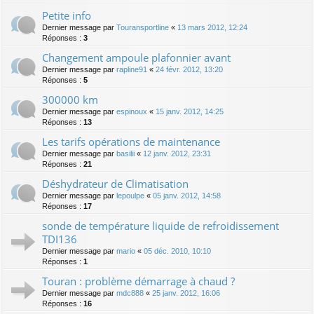
Petite info
Dernier message par
Touransportline
«
13 mars 2012, 12:24
Réponses :
3
Changement ampoule plafonnier avant
Dernier message par
rapline91
«
24 févr. 2012, 13:20
Réponses :
5
300000 km
Dernier message par
espinoux
«
15 janv. 2012, 14:25
Réponses :
13
Les tarifs opérations de maintenance
Dernier message par
basilii
«
12 janv. 2012, 23:31
Réponses :
21
Déshydrateur de Climatisation
Dernier message par
lepoulpe
«
05 janv. 2012, 14:58
Réponses :
17
sonde de température liquide de refroidissement
TDI136
Dernier message par
mario
«
05 déc. 2010, 10:10
Réponses :
1
Touran : problème démarrage à chaud ?
Dernier message par
mdc888
«
25 janv. 2012, 16:06
Réponses :
16