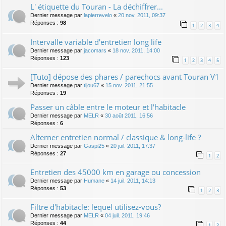
L' étiquette du Touran - La déchiffrer...
Dernier message par
lapierrevelo
«
20 nov. 2011, 09:37
Réponses :
98
1
2
3
4
Intervalle variable d'entretien long life
Dernier message par
jacomars
«
18 nov. 2011, 14:00
Réponses :
123
1
2
3
4
5
[Tuto] dépose des phares / parechocs avant Touran V1
Dernier message par
tijou67
«
15 nov. 2011, 21:55
Réponses :
19
Passer un câble entre le moteur et l'habitacle
Dernier message par
MELR
«
30 août 2011, 16:56
Réponses :
6
Alterner entretien normal / classique & long-life ?
Dernier message par
Gaspi25
«
20 juil. 2011, 17:37
Réponses :
27
1
2
Entretien des 45000 km en garage ou concession
Dernier message par
Humane
«
14 juil. 2011, 14:13
Réponses :
53
1
2
3
Filtre d'habitacle: lequel utilisez-vous?
Dernier message par
MELR
«
04 juil. 2011, 19:46
Réponses :
44
1
2