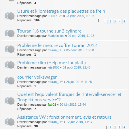
Réponses :
3
Usure et kilométrage des plaquettes de frein
Dernier message par
Lulu77126
«
23 janv. 2020, 10:19
Réponses :
104
1
2
3
4
5
Touran 1.6 tourne sur 3 cylindre
Dernier message par
Made in lolo
«
09 oct. 2019, 11:28
Problème fermeture coffre Touran 2012
Dernier message par
touran_DE
«
05 août 2019, 15:58
Réponses :
1
Probleme clim (Help me siouplait )
Dernier message par
jeje1000
«
01 août 2019, 22:46
courrier volkswagen
Dernier message par
touran_DE
«
26 juil. 2019, 11:25
Réponses :
1
Quel est l'équivalent français de "Intervall-service" et
"Inspektions-service"?
Dernier message par
fab01
«
20 juin 2019, 15:44
Réponses :
7
Assistance VW : fonctionnement, avis et retours
Dernier message par
touran_DE
«
12 juin 2019, 14:17
Réponses :
98
1
2
3
4