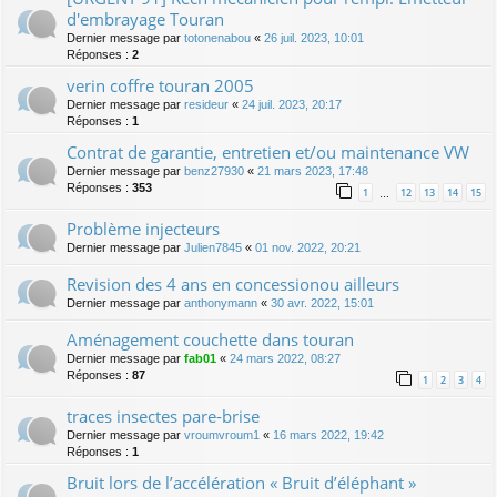
d'embrayage Touran
Dernier message par
totonenabou
«
26 juil. 2023, 10:01
Réponses :
2
verin coffre touran 2005
Dernier message par
resideur
«
24 juil. 2023, 20:17
Réponses :
1
Contrat de garantie, entretien et/ou maintenance VW
Dernier message par
benz27930
«
21 mars 2023, 17:48
Réponses :
353
1
12
13
14
15
…
Problème injecteurs
Dernier message par
Julien7845
«
01 nov. 2022, 20:21
Revision des 4 ans en concessionou ailleurs
Dernier message par
anthonymann
«
30 avr. 2022, 15:01
Aménagement couchette dans touran
Dernier message par
fab01
«
24 mars 2022, 08:27
Réponses :
87
1
2
3
4
traces insectes pare-brise
Dernier message par
vroumvroum1
«
16 mars 2022, 19:42
Réponses :
1
Bruit lors de l’accélération « Bruit d’éléphant »