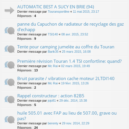
AUTOMATIC BEST A SUCY EN BRIE (94)
Dernier message par
Touransportline
«
11 mai 2015, 23:17
Réponses :
4
panne du Capuchon de radiateur de recyclage des gaz
d'echapp
Dernier message par
TSI140
«
08 avr. 2015, 23:52
Réponses :
9
Tente pour camping jumelée au coffre du Touran
Dernier message par
Barik35
«
25 mars 2015, 16:08
Première révision Touran 1.4 TSI confortline: quand?
Dernier message par
Mc Rai
«
02 mars 2015, 19:49
Réponses :
13
Bruit parasite / vibration cache moteur 2LTDI140
Dernier message par
Mc Rai
«
19 févr. 2015, 13:26
Réponses :
2
Rappel constructeur : action 82B5
Dernier message par
jojo81
«
29 déc. 2014, 15:38
Réponses :
5
huile 505.01 avec FAP au lieu de 507.00, grave ou
pas?
Dernier message par
berenty
«
29 nov. 2014, 22:29
Réponses :
24