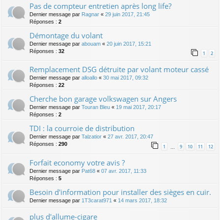
Pas de compteur entretien après long life?
Dernier message par
Ragnar
«
29 juin 2017, 21:45
Réponses :
2
Démontage du volant
Dernier message par
abouam
«
20 juin 2017, 15:21
Réponses :
32
1
2
Remplacement DSG détruite par volant moteur cassé
Dernier message par
alloallo
«
30 mai 2017, 09:32
Réponses :
22
Cherche bon garage volkswagen sur Angers
Dernier message par
Touran Bleu
«
19 mai 2017, 20:17
Réponses :
2
TDI : la courroie de distribution
Dernier message par
Talzatior
«
27 avr. 2017, 20:47
Réponses :
290
1
9
10
11
12
…
Forfait economy votre avis ?
Dernier message par
Pat68
«
07 avr. 2017, 11:33
Réponses :
5
Besoin d'information pour installer des sièges en cuir.
Dernier message par
1T3carat971
«
14 mars 2017, 18:32
plus d'allume-cigare