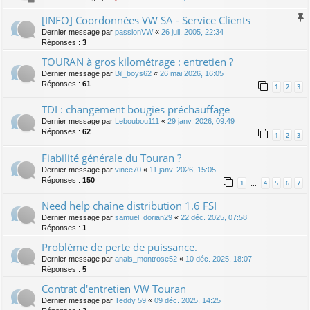
[INFO] Coordonnées VW SA - Service Clients
Dernier message par
passionVW
«
26 juil. 2005, 22:34
Réponses :
3
TOURAN à gros kilométrage : entretien ?
Dernier message par
Bil_boys62
«
26 mai 2026, 16:05
Réponses :
61
1
2
3
TDI : changement bougies préchauffage
Dernier message par
Leboubou111
«
29 janv. 2026, 09:49
Réponses :
62
1
2
3
Fiabilité générale du Touran ?
Dernier message par
vince70
«
11 janv. 2026, 15:05
Réponses :
150
1
4
5
6
7
…
Need help chaîne distribution 1.6 FSI
Dernier message par
samuel_dorian29
«
22 déc. 2025, 07:58
Réponses :
1
Problème de perte de puissance.
Dernier message par
anais_montrose52
«
10 déc. 2025, 18:07
Réponses :
5
Contrat d'entretien VW Touran
Dernier message par
Teddy 59
«
09 déc. 2025, 14:25