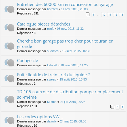
Entretien des 60000 km en concession ou garage
Dernier message par
borated
«
11 nov. 2015, 20:03
Réponses :
311
1
10
11
12
13
…
Catalogue pièces détachées
Dernier message par
mloft
«
03 nov. 2015, 11:32
Réponses :
3
Cherche bon garage pas trop cher pour touran en
gironde
Dernier message par
sudistes
«
15 sept. 2015, 16:38
Codage cle
Dernier message par
ludo 76
«
18 août 2015, 14:25
Fuite liquide de frein : ref du liquide ?
Dernier message par
sweep
«
15 août 2015, 13:53
Réponses :
2
TDI105 courroie de distribution pompe remplacement
soi-même
Dernier message par
Mutma
«
04 juil. 2015, 20:26
Réponses :
31
1
2
Les codes options VW...
Dernier message par
davoliv
«
24 mai 2015, 08:36
Réponses :
10