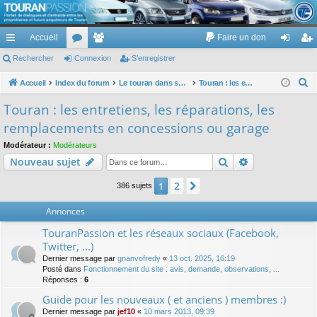
TouranPassion
Accueil
Faire un don
Le forum des propriétaires ou futurs acquéreurs du Volkswagen Touran
cc
Rechercher
or
Connexion
e
S’enregistrer
on
’e
ès
u
m
ne
nr
R
Accueil
Index du forum
Le touran dans ses versions I (V1 V2 V3) et II ...
Touran : les entretiens, les réparations, les remplacements en concessions ou garage
e
ra
m
br
xi
eg
Touran : les entretiens, les réparations, les
c
pi
s
es
on
ist
remplacements en concessions ou garage
h
de
re
e
Modérateur :
Modérateurs
Rechercher
Recherche av
Nouveau sujet
r
r
c
2
1
Suivante
386 sujets
h
e
Annonces
r
TouranPassion et les réseaux sociaux (Facebook,
Twitter, ...)
Dernier message par
gnanvofredy
«
13 oct. 2025, 16:19
Posté dans
Fonctionnement du site : avis, demande, observations, ...
Réponses :
6
Guide pour les nouveaux ( et anciens ) membres :)
Dernier message par
jef10
«
10 mars 2013, 09:39