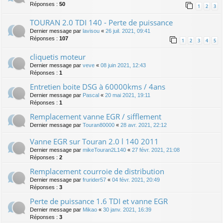
Réponses :
50
1
2
3
TOURAN 2.0 TDI 140 - Perte de puissance
Dernier message par
lavisou
«
26 juil. 2021, 09:41
Réponses :
107
1
2
3
4
5
cliquetis moteur
Dernier message par
veve
«
08 juin 2021, 12:43
Réponses :
1
Entretien boite DSG à 60000kms / 4ans
Dernier message par
Pascal
«
20 mai 2021, 19:11
Réponses :
1
Remplacement vanne EGR / sifflement
Dernier message par
Touran80000
«
28 avr. 2021, 22:12
Vanne EGR sur Touran 2.0 l 140 2011
Dernier message par
mikeTouran2L140
«
27 févr. 2021, 21:08
Réponses :
2
Remplacement courroie de distribution
Dernier message par
frurider57
«
04 févr. 2021, 20:49
Réponses :
3
Perte de puissance 1.6 TDI et vanne EGR
Dernier message par
Mikao
«
30 janv. 2021, 16:39
Réponses :
3