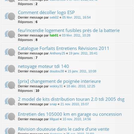
Réponses :
2
Comment décoller logo ESP
Dernier message par
seb02
«
05 févr. 2011, 16:54
Réponses :
6
feu/incendie logement fusibles prés de la batterie
Dernier message par
fab01
«
03 févr. 2011, 10:28
Réponses :
8
Catalogue Forfaits Entretiens Révisions 2011
Dernier message par
Anthony25
«
19 janv. 2011, 20:41
Réponses :
7
netoyage moteur tdi 140
Dernier message par
doudou38
«
15 janv. 2011, 10:08
[prix] changement de poignée interieure
Dernier message par
wokky31
«
18 déc. 2010, 12:25
Réponses :
10
2 model de kits distribution touran 2.0 tdi 2005 dsg
Dernier message par
snap
«
21 nov. 2010, 15:07
Entretien des 105000 km en garage ou concession
Dernier message par
Miguel
«
10 nov. 2010, 14:56
Révision douteuse dans le cadre d'une vente