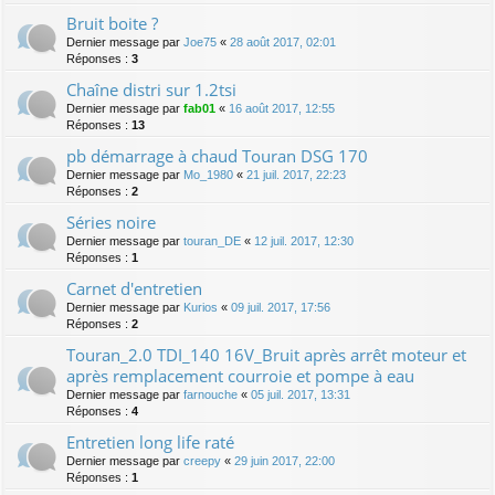
Bruit boite ?
Dernier message par
Joe75
«
28 août 2017, 02:01
Réponses :
3
Chaîne distri sur 1.2tsi
Dernier message par
fab01
«
16 août 2017, 12:55
Réponses :
13
pb démarrage à chaud Touran DSG 170
Dernier message par
Mo_1980
«
21 juil. 2017, 22:23
Réponses :
2
Séries noire
Dernier message par
touran_DE
«
12 juil. 2017, 12:30
Réponses :
1
Carnet d'entretien
Dernier message par
Kurios
«
09 juil. 2017, 17:56
Réponses :
2
Touran_2.0 TDI_140 16V_Bruit après arrêt moteur et
après remplacement courroie et pompe à eau
Dernier message par
farnouche
«
05 juil. 2017, 13:31
Réponses :
4
Entretien long life raté
Dernier message par
creepy
«
29 juin 2017, 22:00
Réponses :
1