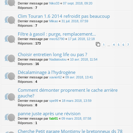
Dernier message par
Niko33
«
07 sept. 2018, 09:20
Réponses :
7
Clim Touran 1.6 2014 refroidit pas beaucoup
Dernier message par
Mikao
«
31 juil. 2018, 07:59
Réponses :
7
Filtre à gasoil : purge, remplacement...
Dernier message par
mec62790
«
17 juil. 2018, 12:18
Réponses :
173
1
4
5
6
7
…
Choisir entretien long life ou pas ?
Dernier message par
Nadiatoutou
«
10 avr. 2018, 11:54
Réponses :
16
Décalaminage à l'hydrogène
Dernier message par
xavier62
«
09 avr. 2018, 13:41
Réponses :
4
Comment démonter proprement le cache arrière
gauche?
Dernier message par
spe99
«
18 mars 2018, 13:59
Réponses :
8
panne juste après une révision
Dernier message par
fab01
«
09 mars 2018, 07:58
Réponses :
1
Cherche Petit garage Montigny le bretonneux ds 78