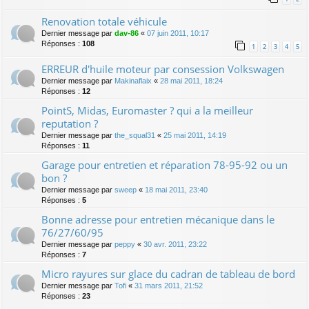
Renovation totale véhicule
Dernier message par
dav-86
«
07 juin 2011, 10:17
Réponses :
108
1
2
3
4
5
ERREUR d'huile moteur par consession Volkswagen
Dernier message par
Makinaflaix
«
28 mai 2011, 18:24
Réponses :
12
PointS, Midas, Euromaster ? qui a la meilleur
reputation ?
Dernier message par
the_squal31
«
25 mai 2011, 14:19
Réponses :
11
Garage pour entretien et réparation 78-95-92 ou un
bon ?
Dernier message par
sweep
«
18 mai 2011, 23:40
Réponses :
5
Bonne adresse pour entretien mécanique dans le
76/27/60/95
Dernier message par
peppy
«
30 avr. 2011, 23:22
Réponses :
7
Micro rayures sur glace du cadran de tableau de bord
Dernier message par
Tofi
«
31 mars 2011, 21:52
Réponses :
23