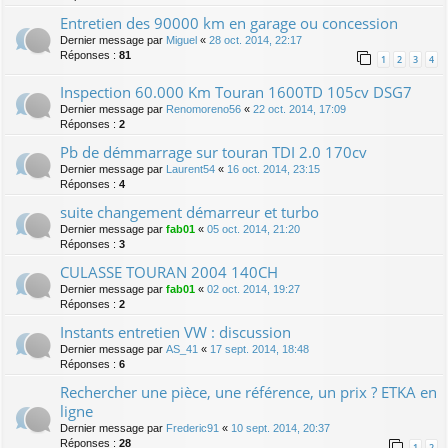
Entretien des 90000 km en garage ou concession
Dernier message par
Miguel
«
28 oct. 2014, 22:17
Réponses :
81
1
2
3
4
Inspection 60.000 Km Touran 1600TD 105cv DSG7
Dernier message par
Renomoreno56
«
22 oct. 2014, 17:09
Réponses :
2
Pb de démmarrage sur touran TDI 2.0 170cv
Dernier message par
Laurent54
«
16 oct. 2014, 23:15
Réponses :
4
suite changement démarreur et turbo
Dernier message par
fab01
«
05 oct. 2014, 21:20
Réponses :
3
CULASSE TOURAN 2004 140CH
Dernier message par
fab01
«
02 oct. 2014, 19:27
Réponses :
2
Instants entretien VW : discussion
Dernier message par
AS_41
«
17 sept. 2014, 18:48
Réponses :
6
Rechercher une pièce, une référence, un prix ? ETKA en
ligne
Dernier message par
Frederic91
«
10 sept. 2014, 20:37
Réponses :
28
1
2