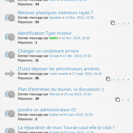
Réponses :
24
Rénover plastiques intérieurs rayés ?
Dernier message par
damdam
«
13 févr. 2014, 22:30
Réponses :
53
1
2
3
Identification Type moteur
Dernier message par
fab01
«
10 févr. 2014, 23:32
Réponses :
1
Changer un roulement arrière
Dernier message par
Grouik
«
17 déc. 2013, 07:33
Réponses :
11
[Tuto] déposer les amortisseurs arrières
Dernier message par
curtis newton
«
17 sept. 2024, 15:16
Réponses :
85
1
2
3
4
Plan d'entretien du touran, la discussion :)
Dernier message par
Vinz111
«
10 mai 2013, 13:16
Réponses :
29
1
2
Joindre un administrateur (?)
Dernier message par
Gebart
«
04 mars 2013, 20:23
Réponses :
2
La réparation de mon Touran vaut-elle le coût ?
Dernier message par
le bahut
«
03 mars 2013, 11:14