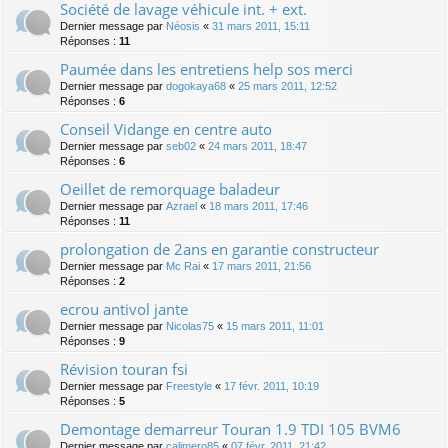
Société de lavage véhicule int. + ext.
Dernier message par
Néosis
«
31 mars 2011, 15:11
Réponses :
11
Paumée dans les entretiens help sos merci
Dernier message par
dogokaya68
«
25 mars 2011, 12:52
Réponses :
6
Conseil Vidange en centre auto
Dernier message par
seb02
«
24 mars 2011, 18:47
Réponses :
6
Oeillet de remorquage baladeur
Dernier message par
Azrael
«
18 mars 2011, 17:46
Réponses :
11
prolongation de 2ans en garantie constructeur
Dernier message par
Mc Rai
«
17 mars 2011, 21:56
Réponses :
2
ecrou antivol jante
Dernier message par
Nicolas75
«
15 mars 2011, 11:01
Réponses :
9
Révision touran fsi
Dernier message par
Freestyle
«
17 févr. 2011, 10:19
Réponses :
5
Demontage demarreur Touran 1.9 TDI 105 BVM6
Dernier message par
calimero85
«
07 févr. 2011, 21:42