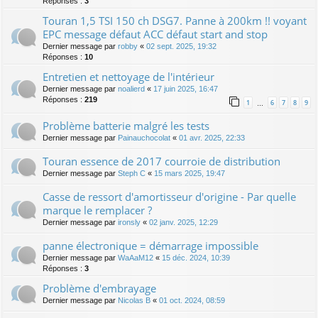
Réponses :
3
Touran 1,5 TSI 150 ch DSG7. Panne à 200km !! voyant
EPC message défaut ACC défaut start and stop
Dernier message par
robby
«
02 sept. 2025, 19:32
Réponses :
10
Entretien et nettoyage de l'intérieur
Dernier message par
noalierd
«
17 juin 2025, 16:47
Réponses :
219
1
6
7
8
9
…
Problème batterie malgré les tests
Dernier message par
Painauchocolat
«
01 avr. 2025, 22:33
Touran essence de 2017 courroie de distribution
Dernier message par
Steph C
«
15 mars 2025, 19:47
Casse de ressort d'amortisseur d'origine - Par quelle
marque le remplacer ?
Dernier message par
ironsly
«
02 janv. 2025, 12:29
panne électronique = démarrage impossible
Dernier message par
WaAaM12
«
15 déc. 2024, 10:39
Réponses :
3
Problème d'embrayage
Dernier message par
Nicolas B
«
01 oct. 2024, 08:59