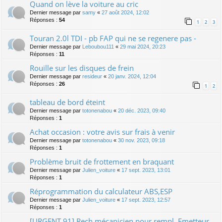
Quand on lève la voiture au cric
Dernier message par
samy
«
27 août 2024, 12:02
Réponses :
54
1
2
3
Touran 2.0l TDI - pb FAP qui ne se regenere pas -
Dernier message par
Leboubou111
«
29 mai 2024, 20:23
Réponses :
11
Rouille sur les disques de frein
Dernier message par
resideur
«
20 janv. 2024, 12:04
Réponses :
26
1
2
tableau de bord éteint
Dernier message par
totonenabou
«
20 déc. 2023, 09:40
Réponses :
1
Achat occasion : votre avis sur frais à venir
Dernier message par
totonenabou
«
30 nov. 2023, 09:18
Réponses :
1
Problème bruit de frottement en braquant
Dernier message par
Julien_voiture
«
17 sept. 2023, 13:01
Réponses :
1
Réprogrammation du calculateur ABS,ESP
Dernier message par
Julien_voiture
«
17 sept. 2023, 12:57
Réponses :
1
[URGENT 91] Rech mécanicien pour rempl. Emetteur