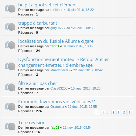
help ! a quoi set cet élément
Dernier message par
resideur
«
18 juin 2016, 13:22
Réponses :
1
trappe à carburant
Dernier message par
guigui68
«
30 avr. 2016, 08:53
Réponses :
9
localisation du fusible Allume cigare
Dernier message par
fab01
«
31 mars 2016, 18:12
Réponses :
24
Dysfonctionnement moteur - Retour Atelier
changement émetteur d'embrayage
Dernier message par
Mandarine86
«
22 janv. 2016, 10:42
Réponses :
3
filtre à air pas cher
Dernier message par
Criss83200
«
15 janv. 2016, 19:23
Réponses :
7
Comment lavez vous vos véhicules??
Dernier message par
Orangina
«
29 déc. 2015, 22:55
Réponses :
274
1
8
9
10
11
…
1ere révision.
Dernier message par
fab01
«
12 nov. 2015, 08:54
Réponses :
16