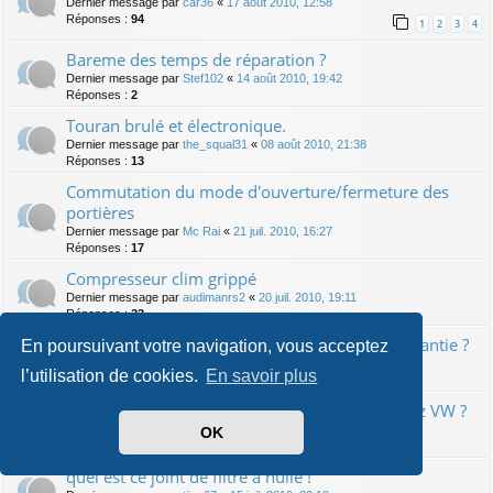
Dernier message par
car36
«
17 août 2010, 12:58
Réponses :
94
1
2
3
4
Bareme des temps de réparation ?
Dernier message par
Stef102
«
14 août 2010, 19:42
Réponses :
2
Touran brulé et électronique.
Dernier message par
the_squal31
«
08 août 2010, 21:38
Réponses :
13
Commutation du mode d'ouverture/fermeture des
portières
Dernier message par
Mc Rai
«
21 juil. 2010, 16:27
Réponses :
17
Compresseur clim grippé
Dernier message par
audimanrs2
«
20 juil. 2010, 19:11
Réponses :
23
Indicateur ODB Révisions : dépassement et garantie ?
En poursuivant votre navigation, vous acceptez
Dernier message par
Priest
«
19 juil. 2010, 13:54
l’utilisation de cookies.
En savoir plus
Réponses :
8
Couleur de l'huile moteur apres la revision chez VW ?
Dernier message par
Mc Rai
«
16 juil. 2010, 00:07
OK
Réponses :
15
quel est ce joint de filtre à huile !