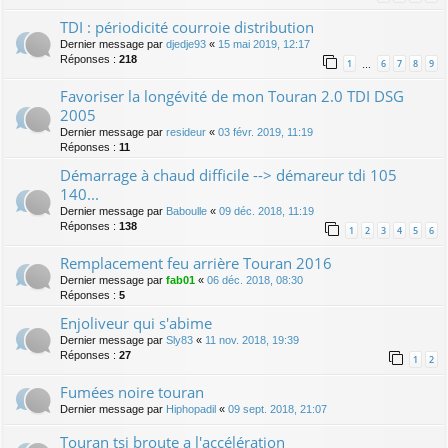
TDI : périodicité courroie distribution
Dernier message par
djedje93
«
15 mai 2019, 12:17
Réponses :
218
1
6
7
8
9
…
Favoriser la longévité de mon Touran 2.0 TDI DSG
2005
Dernier message par
resideur
«
03 févr. 2019, 11:19
Réponses :
11
Démarrage à chaud difficile --> démareur tdi 105
140...
Dernier message par
Baboulle
«
09 déc. 2018, 11:19
Réponses :
138
1
2
3
4
5
6
Remplacement feu arrière Touran 2016
Dernier message par
fab01
«
06 déc. 2018, 08:30
Réponses :
5
Enjoliveur qui s'abime
Dernier message par
Sly83
«
11 nov. 2018, 19:39
Réponses :
27
1
2
Fumées noire touran
Dernier message par
Hiphopadil
«
09 sept. 2018, 21:07
Touran tsi broute a l'accélération