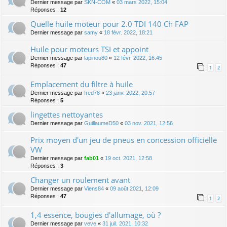
Dernier message par
SKN-COM
«
03 mars 2022, 15:04
Réponses :
12
Quelle huile moteur pour 2.0 TDI 140 Ch FAP
Dernier message par
samy
«
18 févr. 2022, 18:21
Huile pour moteurs TSI et appoint
Dernier message par
lapinou80
«
12 févr. 2022, 16:45
Réponses :
47
1
2
Emplacement du filtre à huile
Dernier message par
fred78
«
23 janv. 2022, 20:57
Réponses :
5
lingettes nettoyantes
Dernier message par
GuillaumeD50
«
03 nov. 2021, 12:56
Prix moyen d'un jeu de pneus en concession officielle
VW
Dernier message par
fab01
«
19 oct. 2021, 12:58
Réponses :
3
Changer un roulement avant
Dernier message par
Viens84
«
09 août 2021, 12:09
Réponses :
47
1
2
1,4 essence, bougies d'allumage, où ?
Dernier message par
veve
«
31 juil. 2021, 10:32