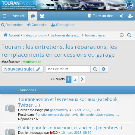
TouranPassion
Accueil
Faire un don
Le forum des propriétaires ou futurs acquéreurs du Volkswagen Touran
cc
Rechercher
or
Connexion
e
S’enregistrer
on
’e
ès
u
m
ne
nr
R
Accueil
Index du forum
Le touran dans ses versions I (V1 V2 V3) et II ...
Touran : les entretiens, les réparations, les remplacements en concessions ou garage
e
ra
m
br
xi
eg
Touran : les entretiens, les réparations, les
c
pi
s
es
on
ist
remplacements en concessions ou garage
h
de
re
e
Modérateur :
Modérateurs
Rechercher
Recherche av
Nouveau sujet
r
r
c
2
1
Suivante
386 sujets
h
e
Annonces
r
TouranPassion et les réseaux sociaux (Facebook,
Twitter, ...)
Dernier message par
gnanvofredy
«
13 oct. 2025, 16:19
Posté dans
Fonctionnement du site : avis, demande, observations, ...
Réponses :
6
Guide pour les nouveaux ( et anciens ) membres :)
Dernier message par
jef10
«
10 mars 2013, 09:39