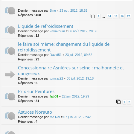
Dernier message par
Sine
«
23 oct. 2012, 18:52
Réponses :
408
1
14
15
16
17
…
Liquide de refroidissement
Dernier message par
vavavoum
«
06 août 2012, 20:56
Réponses :
12
le faire soi même: changement du liquide de
refroidissement
Dernier message par
David51
«
23 juil. 2012, 09:52
Réponses :
23
Concessionnaire Asnières sur seine : malhonnete et
dangereux
Dernier message par
tomcat92
«
03 juil. 2012, 19:18
Réponses :
5
Prix sur Peintures
Dernier message par
fab01
«
22 juin 2012, 19:29
Réponses :
31
1
2
Astuces Norauto
Dernier message par
Mc Rai
«
07 juin 2012, 22:42
Réponses :
4