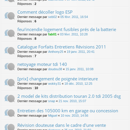
Réponses :
2
Comment décoller logo ESP
Dernier message par
seb02
«
05 févr. 2011, 16:54
Réponses :
6
feu/incendie logement fusibles prés de la batterie
Dernier message par
fab01
«
03 févr. 2011, 10:28
Réponses :
8
Catalogue Forfaits Entretiens Révisions 2011
Dernier message par
Anthony25
«
19 janv. 2011, 20:41
Réponses :
7
netoyage moteur tdi 140
Dernier message par
doudou38
«
15 janv. 2011, 10:08
[prix] changement de poignée interieure
Dernier message par
wokky31
«
18 déc. 2010, 12:25
Réponses :
10
2 model de kits distribution touran 2.0 tdi 2005 dsg
Dernier message par
snap
«
21 nov. 2010, 15:07
Entretien des 105000 km en garage ou concession
Dernier message par
Miguel
«
10 nov. 2010, 14:56
Révision douteuse dans le cadre d'une vente