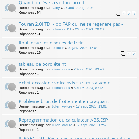
Quand on lève la voiture au cric
Dernier message par
samy
«
27 août 2024, 12:02
Réponses :
54
1
2
3
Touran 2.0l TDI - pb FAP qui ne se regenere pas -
Dernier message par
Leboubou111
«
29 mai 2024, 20:23
Réponses :
11
Rouille sur les disques de frein
Dernier message par
resideur
«
20 janv. 2024, 12:04
Réponses :
26
1
2
tableau de bord éteint
Dernier message par
totonenabou
«
20 déc. 2023, 09:40
Réponses :
1
Achat occasion : votre avis sur frais à venir
Dernier message par
totonenabou
«
30 nov. 2023, 09:18
Réponses :
1
Problème bruit de frottement en braquant
Dernier message par
Julien_voiture
«
17 sept. 2023, 13:01
Réponses :
1
Réprogrammation du calculateur ABS,ESP
Dernier message par
Julien_voiture
«
17 sept. 2023, 12:57
Réponses :
1
[URGENT 91] Rech mécanicien pour rempl. Emetteur