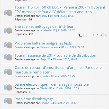
Réponses :
3
Touran 1,5 TSI 150 ch DSG7. Panne à 200km !! voyant
EPC message défaut ACC défaut start and stop
Dernier message par
robby
«
02 sept. 2025, 19:32
Réponses :
10
Entretien et nettoyage de l'intérieur
Dernier message par
noalierd
«
17 juin 2025, 16:47
Réponses :
219
1
6
7
8
9
…
Problème batterie malgré les tests
Dernier message par
Painauchocolat
«
01 avr. 2025, 22:33
Touran essence de 2017 courroie de distribution
Dernier message par
Steph C
«
15 mars 2025, 19:47
Casse de ressort d'amortisseur d'origine - Par quelle
marque le remplacer ?
Dernier message par
ironsly
«
02 janv. 2025, 12:29
panne électronique = démarrage impossible
Dernier message par
WaAaM12
«
15 déc. 2024, 10:39
Réponses :
3
Problème d'embrayage
Dernier message par
Nicolas B
«
01 oct. 2024, 08:59