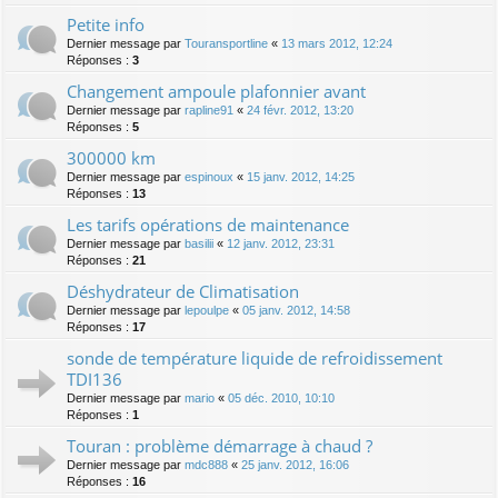
Petite info
Dernier message par
Touransportline
«
13 mars 2012, 12:24
Réponses :
3
Changement ampoule plafonnier avant
Dernier message par
rapline91
«
24 févr. 2012, 13:20
Réponses :
5
300000 km
Dernier message par
espinoux
«
15 janv. 2012, 14:25
Réponses :
13
Les tarifs opérations de maintenance
Dernier message par
basilii
«
12 janv. 2012, 23:31
Réponses :
21
Déshydrateur de Climatisation
Dernier message par
lepoulpe
«
05 janv. 2012, 14:58
Réponses :
17
sonde de température liquide de refroidissement
TDI136
Dernier message par
mario
«
05 déc. 2010, 10:10
Réponses :
1
Touran : problème démarrage à chaud ?
Dernier message par
mdc888
«
25 janv. 2012, 16:06
Réponses :
16