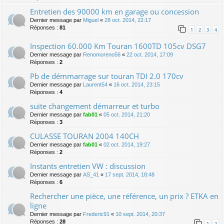
Entretien des 90000 km en garage ou concession
Dernier message par
Miguel
«
28 oct. 2014, 22:17
Réponses :
81
1
2
3
4
Inspection 60.000 Km Touran 1600TD 105cv DSG7
Dernier message par
Renomoreno56
«
22 oct. 2014, 17:09
Réponses :
2
Pb de démmarrage sur touran TDI 2.0 170cv
Dernier message par
Laurent54
«
16 oct. 2014, 23:15
Réponses :
4
suite changement démarreur et turbo
Dernier message par
fab01
«
05 oct. 2014, 21:20
Réponses :
3
CULASSE TOURAN 2004 140CH
Dernier message par
fab01
«
02 oct. 2014, 19:27
Réponses :
2
Instants entretien VW : discussion
Dernier message par
AS_41
«
17 sept. 2014, 18:48
Réponses :
6
Rechercher une pièce, une référence, un prix ? ETKA en
ligne
Dernier message par
Frederic91
«
10 sept. 2014, 20:37
Réponses :
28
1
2