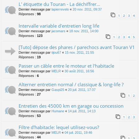
L' étiquette du Touran - La déchiffrer...
Dernier message par
lapierrevelo
«
20 nov. 2011, 09:37
Réponses :
98
1
2
3
4
Intervalle variable d'entretien long life
Dernier message par
jacomars
«
18 nov. 2011, 14:00
Réponses :
123
1
2
3
4
5
[Tuto] dépose des phares / parechocs avant Touran V1
Dernier message par
tijou67
«
15 nov. 2011, 21:55
Réponses :
19
Passer un câble entre le moteur et l'habitacle
Dernier message par
MELR
«
30 août 2011, 16:56
Réponses :
6
Alterner entretien normal / classique & long-life ?
Dernier message par
Gaspi25
«
20 juil. 2011, 17:37
Réponses :
27
1
2
Entretien des 45000 km en garage ou concession
Dernier message par
Humane
«
14 juil. 2011, 14:13
Réponses :
53
1
2
3
Filtre d'habitacle: lequel utilisez-vous?
Dernier message par
MELR
«
04 juil. 2011, 19:46
Réponses :
44
1
2