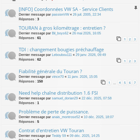
[INFO] Coordonnées VW SA - Service Clients
Dernier message par
passionVW
«
26 juil. 2005, 22:34
Réponses :
3
TOURAN à gros kilométrage : entretien ?
Dernier message par
Bil_boys62
«
26 mai 2026, 16:05
Réponses :
61
1
2
3
TDI : changement bougies préchauffage
Dernier message par
Leboubou111
«
29 janv. 2026, 09:49
Réponses :
62
1
2
3
Fiabilité générale du Touran ?
Dernier message par
vince70
«
11 janv. 2026, 15:05
Réponses :
150
1
4
5
6
7
…
Need help chaîne distribution 1.6 FSI
Dernier message par
samuel_dorian29
«
22 déc. 2025, 07:58
Réponses :
1
Problème de perte de puissance.
Dernier message par
anais_montrose52
«
10 déc. 2025, 18:07
Réponses :
5
Contrat d'entretien VW Touran
Dernier message par
Teddy 59
«
09 déc. 2025, 14:25