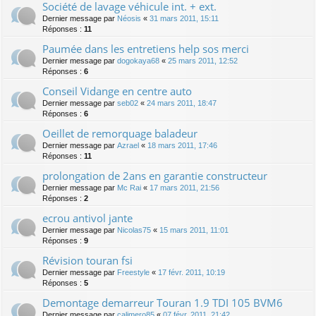
Société de lavage véhicule int. + ext.
Dernier message par
Néosis
«
31 mars 2011, 15:11
Réponses :
11
Paumée dans les entretiens help sos merci
Dernier message par
dogokaya68
«
25 mars 2011, 12:52
Réponses :
6
Conseil Vidange en centre auto
Dernier message par
seb02
«
24 mars 2011, 18:47
Réponses :
6
Oeillet de remorquage baladeur
Dernier message par
Azrael
«
18 mars 2011, 17:46
Réponses :
11
prolongation de 2ans en garantie constructeur
Dernier message par
Mc Rai
«
17 mars 2011, 21:56
Réponses :
2
ecrou antivol jante
Dernier message par
Nicolas75
«
15 mars 2011, 11:01
Réponses :
9
Révision touran fsi
Dernier message par
Freestyle
«
17 févr. 2011, 10:19
Réponses :
5
Demontage demarreur Touran 1.9 TDI 105 BVM6
Dernier message par
calimero85
«
07 févr. 2011, 21:42