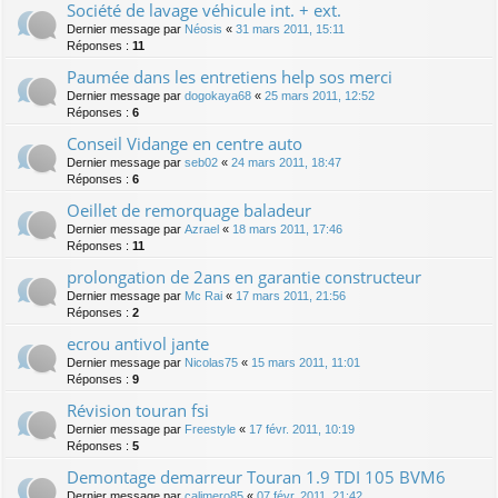
Société de lavage véhicule int. + ext.
Dernier message par
Néosis
«
31 mars 2011, 15:11
Réponses :
11
Paumée dans les entretiens help sos merci
Dernier message par
dogokaya68
«
25 mars 2011, 12:52
Réponses :
6
Conseil Vidange en centre auto
Dernier message par
seb02
«
24 mars 2011, 18:47
Réponses :
6
Oeillet de remorquage baladeur
Dernier message par
Azrael
«
18 mars 2011, 17:46
Réponses :
11
prolongation de 2ans en garantie constructeur
Dernier message par
Mc Rai
«
17 mars 2011, 21:56
Réponses :
2
ecrou antivol jante
Dernier message par
Nicolas75
«
15 mars 2011, 11:01
Réponses :
9
Révision touran fsi
Dernier message par
Freestyle
«
17 févr. 2011, 10:19
Réponses :
5
Demontage demarreur Touran 1.9 TDI 105 BVM6
Dernier message par
calimero85
«
07 févr. 2011, 21:42