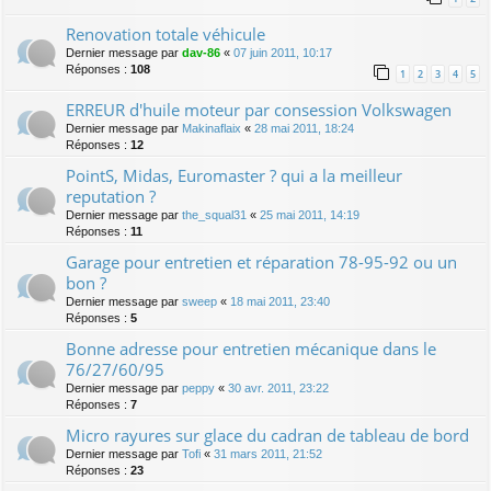
Renovation totale véhicule
Dernier message par
dav-86
«
07 juin 2011, 10:17
Réponses :
108
1
2
3
4
5
ERREUR d'huile moteur par consession Volkswagen
Dernier message par
Makinaflaix
«
28 mai 2011, 18:24
Réponses :
12
PointS, Midas, Euromaster ? qui a la meilleur
reputation ?
Dernier message par
the_squal31
«
25 mai 2011, 14:19
Réponses :
11
Garage pour entretien et réparation 78-95-92 ou un
bon ?
Dernier message par
sweep
«
18 mai 2011, 23:40
Réponses :
5
Bonne adresse pour entretien mécanique dans le
76/27/60/95
Dernier message par
peppy
«
30 avr. 2011, 23:22
Réponses :
7
Micro rayures sur glace du cadran de tableau de bord
Dernier message par
Tofi
«
31 mars 2011, 21:52
Réponses :
23