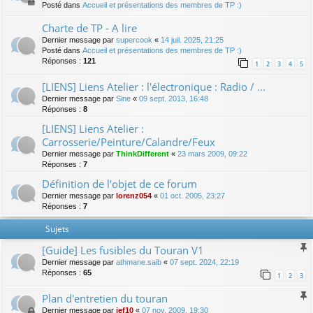
Posté dans
Accueil et présentations des membres de TP :)
Charte de TP - A lire
Dernier message par
supercook
«
14 juil. 2025, 21:25
Posté dans
Accueil et présentations des membres de TP :)
Réponses :
121
1
2
3
4
5
[LIENS] Liens Atelier : l'électronique : Radio / ...
Dernier message par
Sine
«
09 sept. 2013, 16:48
Réponses :
8
[LIENS] Liens Atelier :
Carrosserie/Peinture/Calandre/Feux
Dernier message par
ThinkDifferent
«
23 mars 2009, 09:22
Réponses :
7
Définition de l'objet de ce forum
Dernier message par
lorenz054
«
01 oct. 2005, 23:27
Réponses :
7
Sujets
[Guide] Les fusibles du Touran V1
Dernier message par
athmane.saib
«
07 sept. 2024, 22:19
Réponses :
65
1
2
3
Plan d'entretien du touran
Dernier message par
jef10
«
07 nov. 2009, 19:30