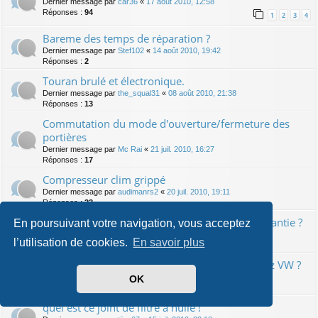
Dernier message par
car36
«
17 août 2010, 12:58
Réponses :
94
1
2
3
4
Bareme des temps de réparation ?
Dernier message par
Stef102
«
14 août 2010, 19:42
Réponses :
2
Touran brulé et électronique.
Dernier message par
the_squal31
«
08 août 2010, 21:38
Réponses :
13
Commutation du mode d'ouverture/fermeture des
portières
Dernier message par
Mc Rai
«
21 juil. 2010, 16:27
Réponses :
17
Compresseur clim grippé
Dernier message par
audimanrs2
«
20 juil. 2010, 19:11
Réponses :
23
Indicateur ODB Révisions : dépassement et garantie ?
En poursuivant votre navigation, vous acceptez
Dernier message par
Priest
«
19 juil. 2010, 13:54
l’utilisation de cookies.
En savoir plus
Réponses :
8
Couleur de l'huile moteur apres la revision chez VW ?
Dernier message par
Mc Rai
«
16 juil. 2010, 00:07
OK
Réponses :
15
quel est ce joint de filtre à huile !