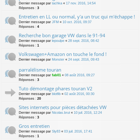
Dernier message par
tachka
«
17 nov. 2016, 14:54
Réponses :
3
Entretien en LL ou normal, y'a un truc qui m'échappe !
Dernier message par
JFM
«
10 oct. 2016, 09:37
Réponses :
4
Recherche bon garage VW dans le 91-94
Dernier message par
lepoulpe
«
28 sept. 2016, 08:42
Réponses :
1
Volkswagen+Amazon on touche le fond !
Dernier message par
Monster
«
24 sept. 2016, 09:43
parralélisme touran
Dernier message par
fab01
«
08 août 2016, 09:27
Réponses :
3
Tuto démontage phares touran V2
Dernier message par
blotfib
«
02 août 2016, 00:30
Réponses :
20
Sites internets pour pièces détachées VW
Dernier message par
Nicolas.brut
«
10 juil. 2016, 12:24
Réponses :
3
Gros entretien
Dernier message par
Sly83
«
03 juil. 2016, 17:41
Réponses :
1