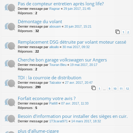
Pas de compteur entretien après long life?
Dernier message par
Ragnar
«
29 juin 2017, 21:45
Réponses :
2
Démontage du volant
Dernier message par
abouam
«
20 juin 2017, 15:21
Réponses :
32
1
2
Remplacement DSG détruite par volant moteur cassé
Dernier message par
alloallo
«
30 mai 2017, 09:32
Réponses :
22
Cherche bon garage volkswagen sur Angers
Dernier message par
Touran Bleu
«
19 mai 2017, 20:17
Réponses :
2
TDI : la courroie de distribution
Dernier message par
Talzatior
«
27 avr. 2017, 20:47
Réponses :
290
1
9
10
11
12
…
Forfait economy votre avis ?
Dernier message par
Pat68
«
07 avr. 2017, 11:33
Réponses :
5
Besoin d'information pour installer des sièges en cuir.
Dernier message par
1T3carat971
«
14 mars 2017, 18:32
plus d'allume-cigare