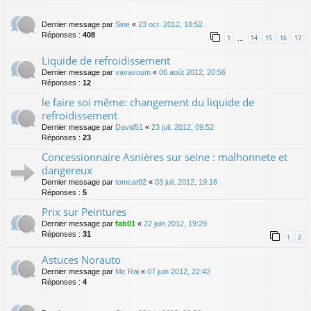
Dernier message par
Sine
«
23 oct. 2012, 18:52
Réponses :
408
1
14
15
16
17
…
Liquide de refroidissement
Dernier message par
vavavoum
«
06 août 2012, 20:56
Réponses :
12
le faire soi même: changement du liquide de
refroidissement
Dernier message par
David51
«
23 juil. 2012, 09:52
Réponses :
23
Concessionnaire Asnières sur seine : malhonnete et
dangereux
Dernier message par
tomcat92
«
03 juil. 2012, 19:18
Réponses :
5
Prix sur Peintures
Dernier message par
fab01
«
22 juin 2012, 19:29
Réponses :
31
1
2
Astuces Norauto
Dernier message par
Mc Rai
«
07 juin 2012, 22:42
Réponses :
4