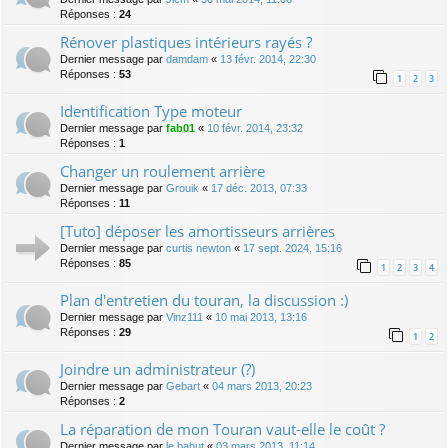
Réponses :
24
Rénover plastiques intérieurs rayés ?
Dernier message par
damdam
«
13 févr. 2014, 22:30
Réponses :
53
1
2
3
Identification Type moteur
Dernier message par
fab01
«
10 févr. 2014, 23:32
Réponses :
1
Changer un roulement arrière
Dernier message par
Grouik
«
17 déc. 2013, 07:33
Réponses :
11
[Tuto] déposer les amortisseurs arrières
Dernier message par
curtis newton
«
17 sept. 2024, 15:16
Réponses :
85
1
2
3
4
Plan d'entretien du touran, la discussion :)
Dernier message par
Vinz111
«
10 mai 2013, 13:16
Réponses :
29
1
2
Joindre un administrateur (?)
Dernier message par
Gebart
«
04 mars 2013, 20:23
Réponses :
2
La réparation de mon Touran vaut-elle le coût ?
Dernier message par
le bahut
«
03 mars 2013, 11:14