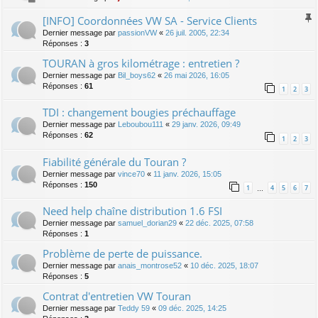
[INFO] Coordonnées VW SA - Service Clients
Dernier message par
passionVW
«
26 juil. 2005, 22:34
Réponses :
3
TOURAN à gros kilométrage : entretien ?
Dernier message par
Bil_boys62
«
26 mai 2026, 16:05
Réponses :
61
1
2
3
TDI : changement bougies préchauffage
Dernier message par
Leboubou111
«
29 janv. 2026, 09:49
Réponses :
62
1
2
3
Fiabilité générale du Touran ?
Dernier message par
vince70
«
11 janv. 2026, 15:05
Réponses :
150
1
4
5
6
7
…
Need help chaîne distribution 1.6 FSI
Dernier message par
samuel_dorian29
«
22 déc. 2025, 07:58
Réponses :
1
Problème de perte de puissance.
Dernier message par
anais_montrose52
«
10 déc. 2025, 18:07
Réponses :
5
Contrat d'entretien VW Touran
Dernier message par
Teddy 59
«
09 déc. 2025, 14:25