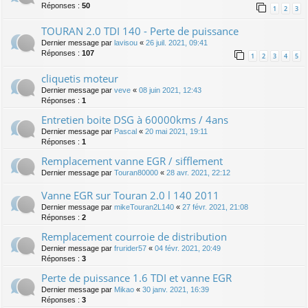
Réponses :
50
1
2
3
TOURAN 2.0 TDI 140 - Perte de puissance
Dernier message par
lavisou
«
26 juil. 2021, 09:41
Réponses :
107
1
2
3
4
5
cliquetis moteur
Dernier message par
veve
«
08 juin 2021, 12:43
Réponses :
1
Entretien boite DSG à 60000kms / 4ans
Dernier message par
Pascal
«
20 mai 2021, 19:11
Réponses :
1
Remplacement vanne EGR / sifflement
Dernier message par
Touran80000
«
28 avr. 2021, 22:12
Vanne EGR sur Touran 2.0 l 140 2011
Dernier message par
mikeTouran2L140
«
27 févr. 2021, 21:08
Réponses :
2
Remplacement courroie de distribution
Dernier message par
frurider57
«
04 févr. 2021, 20:49
Réponses :
3
Perte de puissance 1.6 TDI et vanne EGR
Dernier message par
Mikao
«
30 janv. 2021, 16:39
Réponses :
3