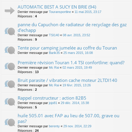
AUTOMATIC BEST A SUCY EN BRIE (94)
Dernier message par
Touransportline
«
11 mai 2015, 23:17
Réponses :
4
panne du Capuchon de radiateur de recyclage des gaz
d'echapp
Dernier message par
TSI140
«
08 avr. 2015, 23:52
Réponses :
9
Tente pour camping jumelée au coffre du Touran
Dernier message par
Barik35
«
25 mars 2015, 16:08
Première révision Touran 1.4 TSI confortline: quand?
Dernier message par
Mc Rai
«
02 mars 2015, 19:49
Réponses :
13
Bruit parasite / vibration cache moteur 2LTDI140
Dernier message par
Mc Rai
«
19 févr. 2015, 13:26
Réponses :
2
Rappel constructeur : action 82B5
Dernier message par
jojo81
«
29 déc. 2014, 15:38
Réponses :
5
huile 505.01 avec FAP au lieu de 507.00, grave ou
pas?
Dernier message par
berenty
«
29 nov. 2014, 22:29
Réponses :
24