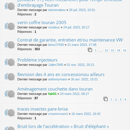
d'embrayage Touran
Dernier message par
totonenabou
«
26 juil. 2023, 10:01
Réponses :
2
verin coffre touran 2005
Dernier message par
resideur
«
24 juil. 2023, 20:17
Réponses :
1
Contrat de garantie, entretien et/ou maintenance VW
Dernier message par
benz27930
«
21 mars 2023, 17:48
Réponses :
353
1
12
13
14
15
…
Problème injecteurs
Dernier message par
Julien7845
«
01 nov. 2022, 20:21
Revision des 4 ans en concessionou ailleurs
Dernier message par
anthonymann
«
30 avr. 2022, 15:01
Aménagement couchette dans touran
Dernier message par
fab01
«
24 mars 2022, 08:27
Réponses :
87
1
2
3
4
traces insectes pare-brise
Dernier message par
vroumvroum1
«
16 mars 2022, 19:42
Réponses :
1
Bruit lors de l’accélération « Bruit d’éléphant »