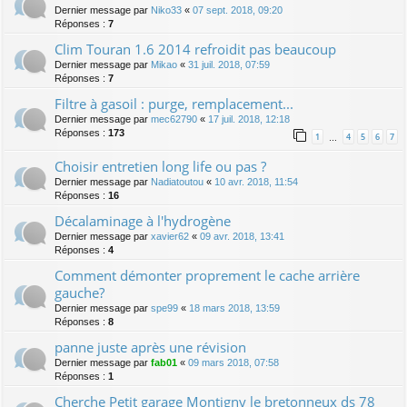
Dernier message par
Niko33
«
07 sept. 2018, 09:20
Réponses :
7
Clim Touran 1.6 2014 refroidit pas beaucoup
Dernier message par
Mikao
«
31 juil. 2018, 07:59
Réponses :
7
Filtre à gasoil : purge, remplacement...
Dernier message par
mec62790
«
17 juil. 2018, 12:18
Réponses :
173
1
4
5
6
7
…
Choisir entretien long life ou pas ?
Dernier message par
Nadiatoutou
«
10 avr. 2018, 11:54
Réponses :
16
Décalaminage à l'hydrogène
Dernier message par
xavier62
«
09 avr. 2018, 13:41
Réponses :
4
Comment démonter proprement le cache arrière
gauche?
Dernier message par
spe99
«
18 mars 2018, 13:59
Réponses :
8
panne juste après une révision
Dernier message par
fab01
«
09 mars 2018, 07:58
Réponses :
1
Cherche Petit garage Montigny le bretonneux ds 78