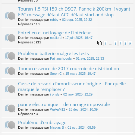
Réponses :
3
Touran 1,5 TSI 150 ch DSG7. Panne à 200km !! voyant
EPC message défaut ACC défaut start and stop
Dernier message par
robby
«
02 sept. 2025, 19:32
Réponses :
10
Entretien et nettoyage de l'intérieur
Dernier message par
noalierd
«
17 juin 2025, 16:47
Réponses :
219
1
6
7
8
9
…
Problème batterie malgré les tests
Dernier message par
Painauchocolat
«
01 avr. 2025, 22:33
Touran essence de 2017 courroie de distribution
Dernier message par
Steph C
«
15 mars 2025, 19:47
Casse de ressort d'amortisseur d'origine - Par quelle
marque le remplacer ?
Dernier message par
ironsly
«
02 janv. 2025, 12:29
panne électronique = démarrage impossible
Dernier message par
WaAaM12
«
15 déc. 2024, 10:39
Réponses :
3
Problème d'embrayage
Dernier message par
Nicolas B
«
01 oct. 2024, 08:59