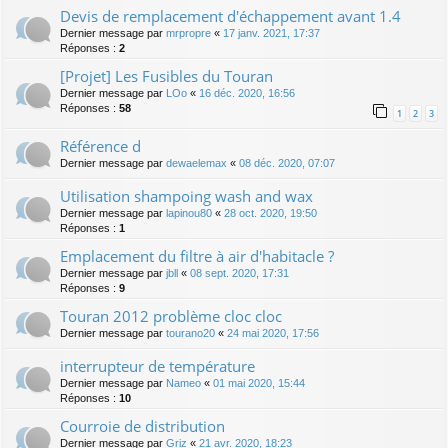
Devis de remplacement d'échappement avant 1.4
Dernier message par
mrpropre
«
17 janv. 2021, 17:37
Réponses :
2
[Projet] Les Fusibles du Touran
Dernier message par
LOo
«
16 déc. 2020, 16:56
Réponses :
58
1
2
3
Référence d
Dernier message par
dewaelemax
«
08 déc. 2020, 07:07
Utilisation shampoing wash and wax
Dernier message par
lapinou80
«
28 oct. 2020, 19:50
Réponses :
1
Emplacement du filtre à air d'habitacle ?
Dernier message par
jbll
«
08 sept. 2020, 17:31
Réponses :
9
Touran 2012 problème cloc cloc
Dernier message par
tourano20
«
24 mai 2020, 17:56
interrupteur de température
Dernier message par
Nameo
«
01 mai 2020, 15:44
Réponses :
10
Courroie de distribution
Dernier message par
Griz
«
21 avr. 2020, 18:23