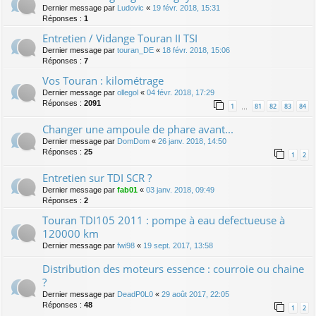
Dernier message par
Ludovic
«
19 févr. 2018, 15:31
Réponses :
1
Entretien / Vidange Touran II TSI
Dernier message par
touran_DE
«
18 févr. 2018, 15:06
Réponses :
7
Vos Touran : kilométrage
Dernier message par
ollegol
«
04 févr. 2018, 17:29
Réponses :
2091
1
81
82
83
84
…
Changer une ampoule de phare avant...
Dernier message par
DomDom
«
26 janv. 2018, 14:50
Réponses :
25
1
2
Entretien sur TDI SCR ?
Dernier message par
fab01
«
03 janv. 2018, 09:49
Réponses :
2
Touran TDI105 2011 : pompe à eau defectueuse à
120000 km
Dernier message par
fwi98
«
19 sept. 2017, 13:58
Distribution des moteurs essence : courroie ou chaine
?
Dernier message par
DeadP0L0
«
29 août 2017, 22:05
Réponses :
48
1
2