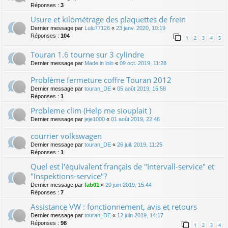
Réponses :
3
Usure et kilométrage des plaquettes de frein
Dernier message par
Lulu77126
«
23 janv. 2020, 10:19
Réponses :
104
1
2
3
4
5
Touran 1.6 tourne sur 3 cylindre
Dernier message par
Made in lolo
«
09 oct. 2019, 11:28
Problème fermeture coffre Touran 2012
Dernier message par
touran_DE
«
05 août 2019, 15:58
Réponses :
1
Probleme clim (Help me siouplait )
Dernier message par
jeje1000
«
01 août 2019, 22:46
courrier volkswagen
Dernier message par
touran_DE
«
26 juil. 2019, 11:25
Réponses :
1
Quel est l'équivalent français de "Intervall-service" et
"Inspektions-service"?
Dernier message par
fab01
«
20 juin 2019, 15:44
Réponses :
7
Assistance VW : fonctionnement, avis et retours
Dernier message par
touran_DE
«
12 juin 2019, 14:17
Réponses :
98
1
2
3
4