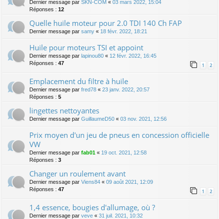
Dernier message par
SKN-COM
«
03 mars 2022, 15:04
Réponses :
12
Quelle huile moteur pour 2.0 TDI 140 Ch FAP
Dernier message par
samy
«
18 févr. 2022, 18:21
Huile pour moteurs TSI et appoint
Dernier message par
lapinou80
«
12 févr. 2022, 16:45
Réponses :
47
1
2
Emplacement du filtre à huile
Dernier message par
fred78
«
23 janv. 2022, 20:57
Réponses :
5
lingettes nettoyantes
Dernier message par
GuillaumeD50
«
03 nov. 2021, 12:56
Prix moyen d'un jeu de pneus en concession officielle
VW
Dernier message par
fab01
«
19 oct. 2021, 12:58
Réponses :
3
Changer un roulement avant
Dernier message par
Viens84
«
09 août 2021, 12:09
Réponses :
47
1
2
1,4 essence, bougies d'allumage, où ?
Dernier message par
veve
«
31 juil. 2021, 10:32