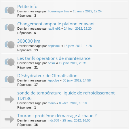
Petite info
Dernier message par
Touransportline
«
13 mars 2012, 12:24
Réponses :
3
Changement ampoule plafonnier avant
Dernier message par
rapline91
«
24 févr. 2012, 13:20
Réponses :
5
300000 km
Dernier message par
espinoux
«
15 janv. 2012, 14:25
Réponses :
13
Les tarifs opérations de maintenance
Dernier message par
basilii
«
12 janv. 2012, 23:31
Réponses :
21
Déshydrateur de Climatisation
Dernier message par
lepoulpe
«
05 janv. 2012, 14:58
Réponses :
17
sonde de température liquide de refroidissement
TDI136
Dernier message par
mario
«
05 déc. 2010, 10:10
Réponses :
1
Touran : problème démarrage à chaud ?
Dernier message par
mdc888
«
25 janv. 2012, 16:06
Réponses :
16