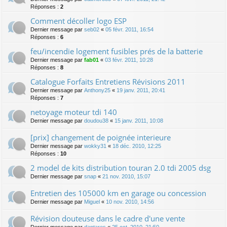
Réponses :
2
Comment décoller logo ESP
Dernier message par
seb02
«
05 févr. 2011, 16:54
Réponses :
6
feu/incendie logement fusibles prés de la batterie
Dernier message par
fab01
«
03 févr. 2011, 10:28
Réponses :
8
Catalogue Forfaits Entretiens Révisions 2011
Dernier message par
Anthony25
«
19 janv. 2011, 20:41
Réponses :
7
netoyage moteur tdi 140
Dernier message par
doudou38
«
15 janv. 2011, 10:08
[prix] changement de poignée interieure
Dernier message par
wokky31
«
18 déc. 2010, 12:25
Réponses :
10
2 model de kits distribution touran 2.0 tdi 2005 dsg
Dernier message par
snap
«
21 nov. 2010, 15:07
Entretien des 105000 km en garage ou concession
Dernier message par
Miguel
«
10 nov. 2010, 14:56
Révision douteuse dans le cadre d'une vente