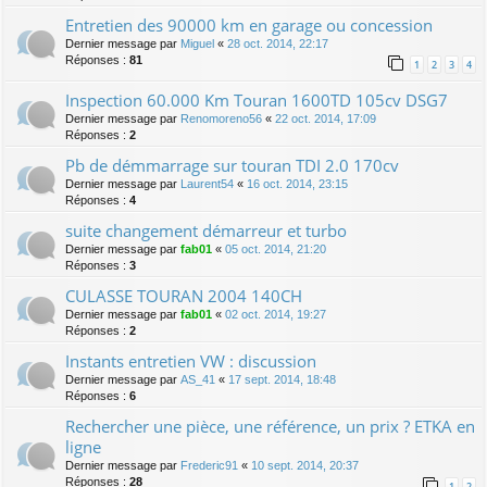
Entretien des 90000 km en garage ou concession
Dernier message par
Miguel
«
28 oct. 2014, 22:17
Réponses :
81
1
2
3
4
Inspection 60.000 Km Touran 1600TD 105cv DSG7
Dernier message par
Renomoreno56
«
22 oct. 2014, 17:09
Réponses :
2
Pb de démmarrage sur touran TDI 2.0 170cv
Dernier message par
Laurent54
«
16 oct. 2014, 23:15
Réponses :
4
suite changement démarreur et turbo
Dernier message par
fab01
«
05 oct. 2014, 21:20
Réponses :
3
CULASSE TOURAN 2004 140CH
Dernier message par
fab01
«
02 oct. 2014, 19:27
Réponses :
2
Instants entretien VW : discussion
Dernier message par
AS_41
«
17 sept. 2014, 18:48
Réponses :
6
Rechercher une pièce, une référence, un prix ? ETKA en
ligne
Dernier message par
Frederic91
«
10 sept. 2014, 20:37
Réponses :
28
1
2