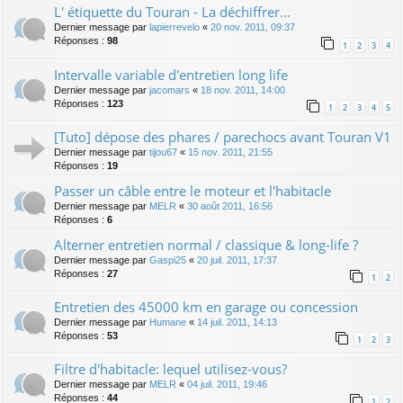
L' étiquette du Touran - La déchiffrer...
Dernier message par
lapierrevelo
«
20 nov. 2011, 09:37
Réponses :
98
1
2
3
4
Intervalle variable d'entretien long life
Dernier message par
jacomars
«
18 nov. 2011, 14:00
Réponses :
123
1
2
3
4
5
[Tuto] dépose des phares / parechocs avant Touran V1
Dernier message par
tijou67
«
15 nov. 2011, 21:55
Réponses :
19
Passer un câble entre le moteur et l'habitacle
Dernier message par
MELR
«
30 août 2011, 16:56
Réponses :
6
Alterner entretien normal / classique & long-life ?
Dernier message par
Gaspi25
«
20 juil. 2011, 17:37
Réponses :
27
1
2
Entretien des 45000 km en garage ou concession
Dernier message par
Humane
«
14 juil. 2011, 14:13
Réponses :
53
1
2
3
Filtre d'habitacle: lequel utilisez-vous?
Dernier message par
MELR
«
04 juil. 2011, 19:46
Réponses :
44
1
2