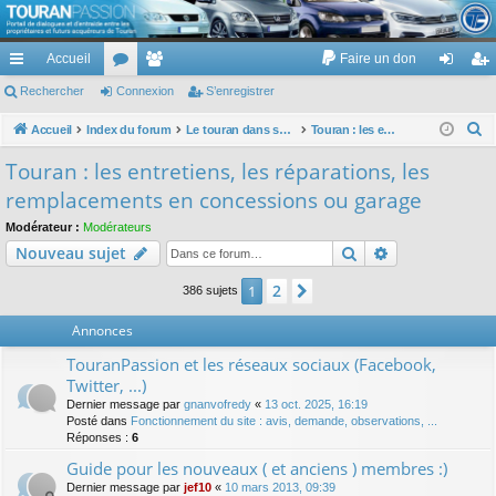
TouranPassion
Accueil
Faire un don
Le forum des propriétaires ou futurs acquéreurs du Volkswagen Touran
cc
Rechercher
or
Connexion
e
S’enregistrer
on
’e
ès
u
m
ne
nr
R
Accueil
Index du forum
Le touran dans ses versions I (V1 V2 V3) et II ...
Touran : les entretiens, les réparations, les remplacements en concessions ou garage
e
ra
m
br
xi
eg
Touran : les entretiens, les réparations, les
c
pi
s
es
on
ist
remplacements en concessions ou garage
h
de
re
e
Modérateur :
Modérateurs
Rechercher
Recherche av
Nouveau sujet
r
r
c
2
1
Suivante
386 sujets
h
e
Annonces
r
TouranPassion et les réseaux sociaux (Facebook,
Twitter, ...)
Dernier message par
gnanvofredy
«
13 oct. 2025, 16:19
Posté dans
Fonctionnement du site : avis, demande, observations, ...
Réponses :
6
Guide pour les nouveaux ( et anciens ) membres :)
Dernier message par
jef10
«
10 mars 2013, 09:39