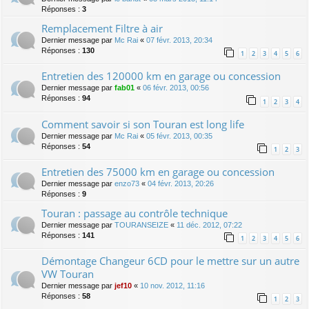
Réponses :
3
Remplacement Filtre à air
Dernier message par
Mc Rai
«
07 févr. 2013, 20:34
Réponses :
130
1
2
3
4
5
6
Entretien des 120000 km en garage ou concession
Dernier message par
fab01
«
06 févr. 2013, 00:56
Réponses :
94
1
2
3
4
Comment savoir si son Touran est long life
Dernier message par
Mc Rai
«
05 févr. 2013, 00:35
Réponses :
54
1
2
3
Entretien des 75000 km en garage ou concession
Dernier message par
enzo73
«
04 févr. 2013, 20:26
Réponses :
9
Touran : passage au contrôle technique
Dernier message par
TOURANSEIZE
«
11 déc. 2012, 07:22
Réponses :
141
1
2
3
4
5
6
Démontage Changeur 6CD pour le mettre sur un autre
VW Touran
Dernier message par
jef10
«
10 nov. 2012, 11:16
Réponses :
58
1
2
3