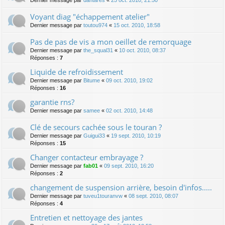
Dernier message par
dantares
«
25 oct. 2010, 21:50
Voyant diag "échappement atelier"
Dernier message par
toutou974
«
15 oct. 2010, 18:58
Pas de pas de vis a mon oeillet de remorquage
Dernier message par
the_squal31
«
10 oct. 2010, 08:37
Réponses :
7
Liquide de refroidissement
Dernier message par
Bitume
«
09 oct. 2010, 19:02
Réponses :
16
garantie rns?
Dernier message par
samee
«
02 oct. 2010, 14:48
Clé de secours cachée sous le touran ?
Dernier message par
Guigui33
«
19 sept. 2010, 10:19
Réponses :
15
Changer contacteur embrayage ?
Dernier message par
fab01
«
09 sept. 2010, 16:20
Réponses :
2
changement de suspension arrière, besoin d'infos.....
Dernier message par
tuveu1touranvw
«
08 sept. 2010, 08:07
Réponses :
4
Entretien et nettoyage des jantes