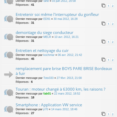
Dernier message par
Sine
«
03 juin 2012, 20:58
Réponses :
41
1
2
Entretenir soi même l'interrupteur du gonfleur
Dernier message par
ED91
«
30 mai 2012, 16:28
Réponses :
31
1
2
demontage du siege conducteur
Dernier message par
MELR
«
10 avr. 2012, 16:21
Réponses :
31
1
2
Entretien et nettoyage du cuir
Dernier message par
kochmar
«
06 avr. 2012, 21:42
Réponses :
45
1
2
remplacement pare brise BOYS PARE BRISE Bordeaux
à fuir
Dernier message par
Toto333
«
27 févr. 2013, 21:00
Réponses :
6
Touran : moteur changé à 63000 km, les raisons ?
Dernier message par
fab01
«
22 mars 2012, 18:52
Réponses :
18
Smartphone : Application VW service
Dernier message par
jr70
«
14 mars 2012, 18:46
Réponses :
27
1
2