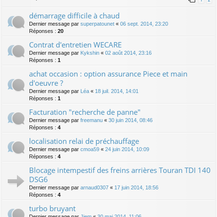
démarrage difficile à chaud
Dernier message par
superpatounet
«
06 sept. 2014, 23:20
Réponses :
20
Contrat d'entretien WECARE
Dernier message par
Kykshin
«
02 août 2014, 23:16
Réponses :
1
achat occasion : option assurance Piece et main
d'oeuvre ?
Dernier message par
Léa
«
18 juil. 2014, 14:01
Réponses :
1
Facturation "recherche de panne"
Dernier message par
freemanu
«
30 juin 2014, 08:46
Réponses :
4
localisation relai de préchauffage
Dernier message par
cmoa59
«
24 juin 2014, 10:09
Réponses :
4
Blocage intempestif des freins arrières Touran TDI 140
DSG6
Dernier message par
arnaud0307
«
17 juin 2014, 18:56
Réponses :
4
turbo bruyant
Dernier message par
Jiem
«
30 mai 2014, 11:06