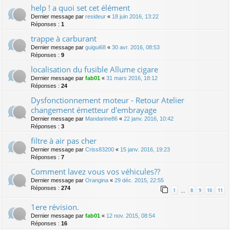
help ! a quoi set cet élément
Dernier message par
resideur
«
18 juin 2016, 13:22
Réponses :
1
trappe à carburant
Dernier message par
guigui68
«
30 avr. 2016, 08:53
Réponses :
9
localisation du fusible Allume cigare
Dernier message par
fab01
«
31 mars 2016, 18:12
Réponses :
24
Dysfonctionnement moteur - Retour Atelier
changement émetteur d'embrayage
Dernier message par
Mandarine86
«
22 janv. 2016, 10:42
Réponses :
3
filtre à air pas cher
Dernier message par
Criss83200
«
15 janv. 2016, 19:23
Réponses :
7
Comment lavez vous vos véhicules??
Dernier message par
Orangina
«
29 déc. 2015, 22:55
Réponses :
274
1
8
9
10
11
…
1ere révision.
Dernier message par
fab01
«
12 nov. 2015, 08:54
Réponses :
16