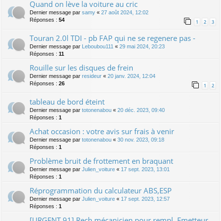
Quand on lève la voiture au cric
Dernier message par
samy
«
27 août 2024, 12:02
Réponses :
54
1
2
3
Touran 2.0l TDI - pb FAP qui ne se regenere pas -
Dernier message par
Leboubou111
«
29 mai 2024, 20:23
Réponses :
11
Rouille sur les disques de frein
Dernier message par
resideur
«
20 janv. 2024, 12:04
Réponses :
26
1
2
tableau de bord éteint
Dernier message par
totonenabou
«
20 déc. 2023, 09:40
Réponses :
1
Achat occasion : votre avis sur frais à venir
Dernier message par
totonenabou
«
30 nov. 2023, 09:18
Réponses :
1
Problème bruit de frottement en braquant
Dernier message par
Julien_voiture
«
17 sept. 2023, 13:01
Réponses :
1
Réprogrammation du calculateur ABS,ESP
Dernier message par
Julien_voiture
«
17 sept. 2023, 12:57
Réponses :
1
[URGENT 91] Rech mécanicien pour rempl. Emetteur