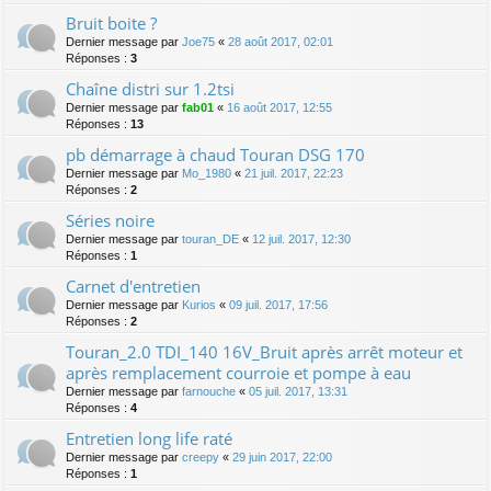
Bruit boite ?
Dernier message par
Joe75
«
28 août 2017, 02:01
Réponses :
3
Chaîne distri sur 1.2tsi
Dernier message par
fab01
«
16 août 2017, 12:55
Réponses :
13
pb démarrage à chaud Touran DSG 170
Dernier message par
Mo_1980
«
21 juil. 2017, 22:23
Réponses :
2
Séries noire
Dernier message par
touran_DE
«
12 juil. 2017, 12:30
Réponses :
1
Carnet d'entretien
Dernier message par
Kurios
«
09 juil. 2017, 17:56
Réponses :
2
Touran_2.0 TDI_140 16V_Bruit après arrêt moteur et
après remplacement courroie et pompe à eau
Dernier message par
farnouche
«
05 juil. 2017, 13:31
Réponses :
4
Entretien long life raté
Dernier message par
creepy
«
29 juin 2017, 22:00
Réponses :
1