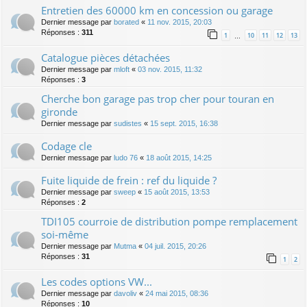
Entretien des 60000 km en concession ou garage
Dernier message par
borated
«
11 nov. 2015, 20:03
Réponses :
311
1
10
11
12
13
…
Catalogue pièces détachées
Dernier message par
mloft
«
03 nov. 2015, 11:32
Réponses :
3
Cherche bon garage pas trop cher pour touran en
gironde
Dernier message par
sudistes
«
15 sept. 2015, 16:38
Codage cle
Dernier message par
ludo 76
«
18 août 2015, 14:25
Fuite liquide de frein : ref du liquide ?
Dernier message par
sweep
«
15 août 2015, 13:53
Réponses :
2
TDI105 courroie de distribution pompe remplacement
soi-même
Dernier message par
Mutma
«
04 juil. 2015, 20:26
Réponses :
31
1
2
Les codes options VW...
Dernier message par
davoliv
«
24 mai 2015, 08:36
Réponses :
10