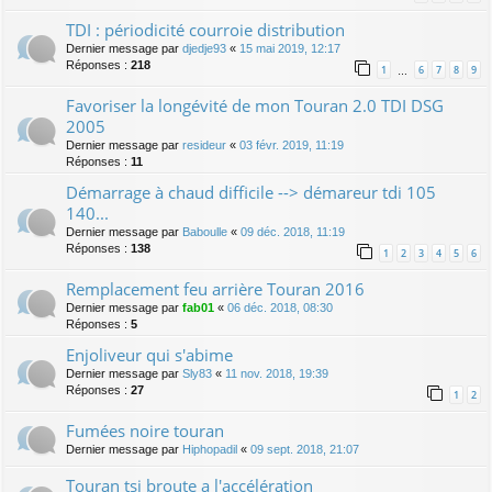
TDI : périodicité courroie distribution
Dernier message par
djedje93
«
15 mai 2019, 12:17
Réponses :
218
1
6
7
8
9
…
Favoriser la longévité de mon Touran 2.0 TDI DSG
2005
Dernier message par
resideur
«
03 févr. 2019, 11:19
Réponses :
11
Démarrage à chaud difficile --> démareur tdi 105
140...
Dernier message par
Baboulle
«
09 déc. 2018, 11:19
Réponses :
138
1
2
3
4
5
6
Remplacement feu arrière Touran 2016
Dernier message par
fab01
«
06 déc. 2018, 08:30
Réponses :
5
Enjoliveur qui s'abime
Dernier message par
Sly83
«
11 nov. 2018, 19:39
Réponses :
27
1
2
Fumées noire touran
Dernier message par
Hiphopadil
«
09 sept. 2018, 21:07
Touran tsi broute a l'accélération