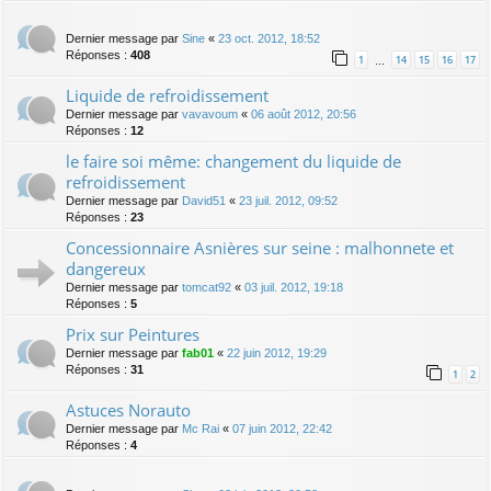
Dernier message par
Sine
«
23 oct. 2012, 18:52
Réponses :
408
1
14
15
16
17
…
Liquide de refroidissement
Dernier message par
vavavoum
«
06 août 2012, 20:56
Réponses :
12
le faire soi même: changement du liquide de
refroidissement
Dernier message par
David51
«
23 juil. 2012, 09:52
Réponses :
23
Concessionnaire Asnières sur seine : malhonnete et
dangereux
Dernier message par
tomcat92
«
03 juil. 2012, 19:18
Réponses :
5
Prix sur Peintures
Dernier message par
fab01
«
22 juin 2012, 19:29
Réponses :
31
1
2
Astuces Norauto
Dernier message par
Mc Rai
«
07 juin 2012, 22:42
Réponses :
4