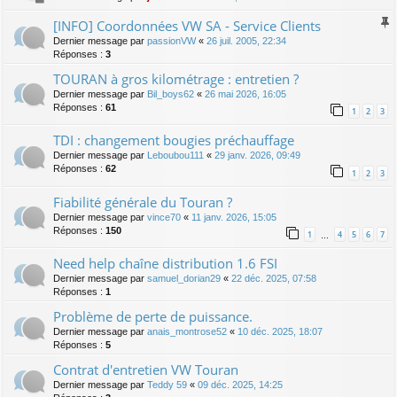
[INFO] Coordonnées VW SA - Service Clients
Dernier message par
passionVW
«
26 juil. 2005, 22:34
Réponses :
3
TOURAN à gros kilométrage : entretien ?
Dernier message par
Bil_boys62
«
26 mai 2026, 16:05
Réponses :
61
1
2
3
TDI : changement bougies préchauffage
Dernier message par
Leboubou111
«
29 janv. 2026, 09:49
Réponses :
62
1
2
3
Fiabilité générale du Touran ?
Dernier message par
vince70
«
11 janv. 2026, 15:05
Réponses :
150
1
4
5
6
7
…
Need help chaîne distribution 1.6 FSI
Dernier message par
samuel_dorian29
«
22 déc. 2025, 07:58
Réponses :
1
Problème de perte de puissance.
Dernier message par
anais_montrose52
«
10 déc. 2025, 18:07
Réponses :
5
Contrat d'entretien VW Touran
Dernier message par
Teddy 59
«
09 déc. 2025, 14:25