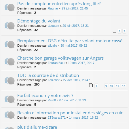
Pas de compteur entretien après long life?
Dernier message par
Ragnar
«
29 juin 2017, 21:45
Réponses :
2
Démontage du volant
Dernier message par
abouam
«
20 juin 2017, 15:21
Réponses :
32
1
2
Remplacement DSG détruite par volant moteur cassé
Dernier message par
alloallo
«
30 mai 2017, 09:32
Réponses :
22
Cherche bon garage volkswagen sur Angers
Dernier message par
Touran Bleu
«
19 mai 2017, 20:17
Réponses :
2
TDI : la courroie de distribution
Dernier message par
Talzatior
«
27 avr. 2017, 20:47
Réponses :
290
1
9
10
11
12
…
Forfait economy votre avis ?
Dernier message par
Pat68
«
07 avr. 2017, 11:33
Réponses :
5
Besoin d'information pour installer des sièges en cuir.
Dernier message par
1T3carat971
«
14 mars 2017, 18:32
plus d'allume-cigare