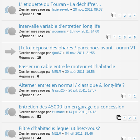
L' étiquette du Touran - La déchiffrer...
Dernier message par
lapierrevelo
«
20 nov. 2011, 09:37
Réponses :
98
1
2
3
4
Intervalle variable d'entretien long life
Dernier message par
jacomars
«
18 nov. 2011, 14:00
Réponses :
123
1
2
3
4
5
[Tuto] dépose des phares / parechocs avant Touran V1
Dernier message par
tijou67
«
15 nov. 2011, 21:55
Réponses :
19
Passer un câble entre le moteur et l'habitacle
Dernier message par
MELR
«
30 août 2011, 16:56
Réponses :
6
Alterner entretien normal / classique & long-life ?
Dernier message par
Gaspi25
«
20 juil. 2011, 17:37
Réponses :
27
1
2
Entretien des 45000 km en garage ou concession
Dernier message par
Humane
«
14 juil. 2011, 14:13
Réponses :
53
1
2
3
Filtre d'habitacle: lequel utilisez-vous?
Dernier message par
MELR
«
04 juil. 2011, 19:46
Réponses :
44
1
2