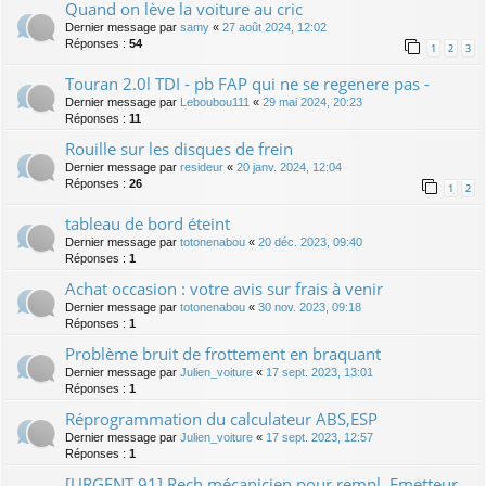
Quand on lève la voiture au cric
Dernier message par
samy
«
27 août 2024, 12:02
Réponses :
54
1
2
3
Touran 2.0l TDI - pb FAP qui ne se regenere pas -
Dernier message par
Leboubou111
«
29 mai 2024, 20:23
Réponses :
11
Rouille sur les disques de frein
Dernier message par
resideur
«
20 janv. 2024, 12:04
Réponses :
26
1
2
tableau de bord éteint
Dernier message par
totonenabou
«
20 déc. 2023, 09:40
Réponses :
1
Achat occasion : votre avis sur frais à venir
Dernier message par
totonenabou
«
30 nov. 2023, 09:18
Réponses :
1
Problème bruit de frottement en braquant
Dernier message par
Julien_voiture
«
17 sept. 2023, 13:01
Réponses :
1
Réprogrammation du calculateur ABS,ESP
Dernier message par
Julien_voiture
«
17 sept. 2023, 12:57
Réponses :
1
[URGENT 91] Rech mécanicien pour rempl. Emetteur