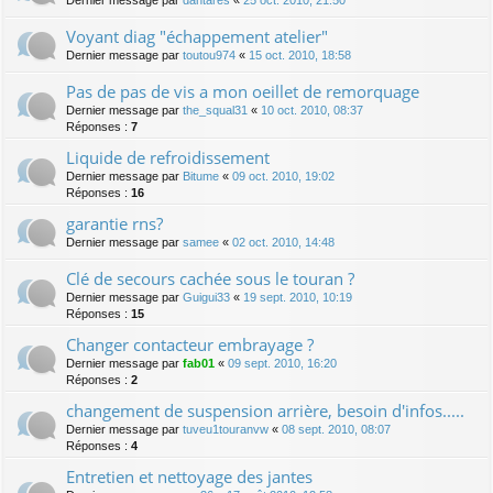
Dernier message par
dantares
«
25 oct. 2010, 21:50
Voyant diag "échappement atelier"
Dernier message par
toutou974
«
15 oct. 2010, 18:58
Pas de pas de vis a mon oeillet de remorquage
Dernier message par
the_squal31
«
10 oct. 2010, 08:37
Réponses :
7
Liquide de refroidissement
Dernier message par
Bitume
«
09 oct. 2010, 19:02
Réponses :
16
garantie rns?
Dernier message par
samee
«
02 oct. 2010, 14:48
Clé de secours cachée sous le touran ?
Dernier message par
Guigui33
«
19 sept. 2010, 10:19
Réponses :
15
Changer contacteur embrayage ?
Dernier message par
fab01
«
09 sept. 2010, 16:20
Réponses :
2
changement de suspension arrière, besoin d'infos.....
Dernier message par
tuveu1touranvw
«
08 sept. 2010, 08:07
Réponses :
4
Entretien et nettoyage des jantes