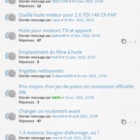
Dernier message par
SKN-COM
«
03 mars 2022, 15:04
Réponses :
12
Quelle huile moteur pour 2.0 TDI 140 Ch FAP
Dernier message par
samy
«
18 févr. 2022, 18:21
Huile pour moteurs TSI et appoint
Dernier message par
lapinou80
«
12 févr. 2022, 16:45
Réponses :
47
1
2
Emplacement du filtre à huile
Dernier message par
fred78
«
23 janv. 2022, 20:57
Réponses :
5
lingettes nettoyantes
Dernier message par
GuillaumeD50
«
03 nov. 2021, 12:56
Prix moyen d'un jeu de pneus en concession officielle
VW
Dernier message par
fab01
«
19 oct. 2021, 12:58
Réponses :
3
Changer un roulement avant
Dernier message par
Viens84
«
09 août 2021, 12:09
Réponses :
47
1
2
1,4 essence, bougies d'allumage, où ?
Dernier message par
veve
«
31 juil. 2021, 10:32