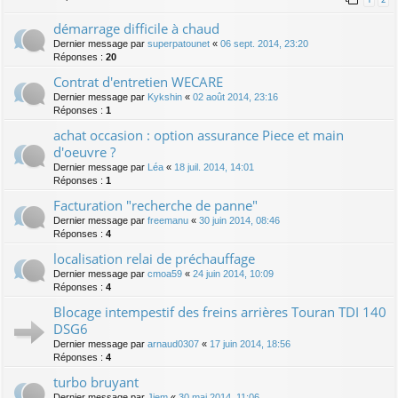
démarrage difficile à chaud
Dernier message par
superpatounet
«
06 sept. 2014, 23:20
Réponses :
20
Contrat d'entretien WECARE
Dernier message par
Kykshin
«
02 août 2014, 23:16
Réponses :
1
achat occasion : option assurance Piece et main
d'oeuvre ?
Dernier message par
Léa
«
18 juil. 2014, 14:01
Réponses :
1
Facturation "recherche de panne"
Dernier message par
freemanu
«
30 juin 2014, 08:46
Réponses :
4
localisation relai de préchauffage
Dernier message par
cmoa59
«
24 juin 2014, 10:09
Réponses :
4
Blocage intempestif des freins arrières Touran TDI 140
DSG6
Dernier message par
arnaud0307
«
17 juin 2014, 18:56
Réponses :
4
turbo bruyant
Dernier message par
Jiem
«
30 mai 2014, 11:06