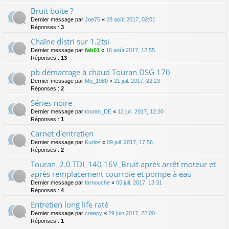
Bruit boite ?
Dernier message par
Joe75
«
28 août 2017, 02:01
Réponses :
3
Chaîne distri sur 1.2tsi
Dernier message par
fab01
«
16 août 2017, 12:55
Réponses :
13
pb démarrage à chaud Touran DSG 170
Dernier message par
Mo_1980
«
21 juil. 2017, 22:23
Réponses :
2
Séries noire
Dernier message par
touran_DE
«
12 juil. 2017, 12:30
Réponses :
1
Carnet d'entretien
Dernier message par
Kurios
«
09 juil. 2017, 17:56
Réponses :
2
Touran_2.0 TDI_140 16V_Bruit après arrêt moteur et
après remplacement courroie et pompe à eau
Dernier message par
farnouche
«
05 juil. 2017, 13:31
Réponses :
4
Entretien long life raté
Dernier message par
creepy
«
29 juin 2017, 22:00
Réponses :
1