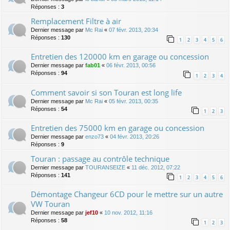
Réponses :
3
Remplacement Filtre à air
Dernier message par
Mc Rai
«
07 févr. 2013, 20:34
Réponses :
130
1
2
3
4
5
6
Entretien des 120000 km en garage ou concession
Dernier message par
fab01
«
06 févr. 2013, 00:56
Réponses :
94
1
2
3
4
Comment savoir si son Touran est long life
Dernier message par
Mc Rai
«
05 févr. 2013, 00:35
Réponses :
54
1
2
3
Entretien des 75000 km en garage ou concession
Dernier message par
enzo73
«
04 févr. 2013, 20:26
Réponses :
9
Touran : passage au contrôle technique
Dernier message par
TOURANSEIZE
«
11 déc. 2012, 07:22
Réponses :
141
1
2
3
4
5
6
Démontage Changeur 6CD pour le mettre sur un autre
VW Touran
Dernier message par
jef10
«
10 nov. 2012, 11:16
Réponses :
58
1
2
3