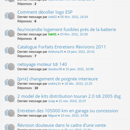
Réponses :
2
Comment décoller logo ESP
Dernier message par
seb02
«
05 févr. 2011, 16:54
Réponses :
6
feu/incendie logement fusibles prés de la batterie
Dernier message par
fab01
«
03 févr. 2011, 10:28
Réponses :
8
Catalogue Forfaits Entretiens Révisions 2011
Dernier message par
Anthony25
«
19 janv. 2011, 20:41
Réponses :
7
netoyage moteur tdi 140
Dernier message par
doudou38
«
15 janv. 2011, 10:08
[prix] changement de poignée interieure
Dernier message par
wokky31
«
18 déc. 2010, 12:25
Réponses :
10
2 model de kits distribution touran 2.0 tdi 2005 dsg
Dernier message par
snap
«
21 nov. 2010, 15:07
Entretien des 105000 km en garage ou concession
Dernier message par
Miguel
«
10 nov. 2010, 14:56
Révision douteuse dans le cadre d'une vente