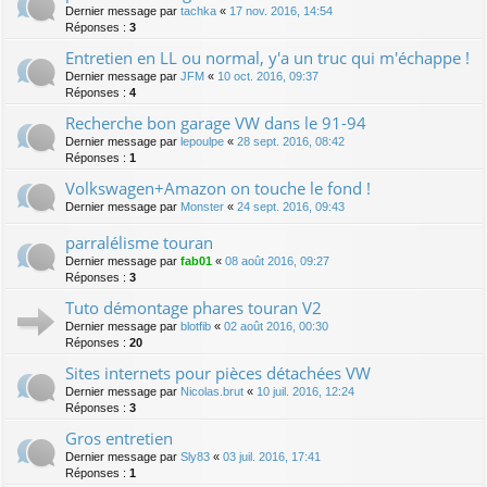
Dernier message par
tachka
«
17 nov. 2016, 14:54
Réponses :
3
Entretien en LL ou normal, y'a un truc qui m'échappe !
Dernier message par
JFM
«
10 oct. 2016, 09:37
Réponses :
4
Recherche bon garage VW dans le 91-94
Dernier message par
lepoulpe
«
28 sept. 2016, 08:42
Réponses :
1
Volkswagen+Amazon on touche le fond !
Dernier message par
Monster
«
24 sept. 2016, 09:43
parralélisme touran
Dernier message par
fab01
«
08 août 2016, 09:27
Réponses :
3
Tuto démontage phares touran V2
Dernier message par
blotfib
«
02 août 2016, 00:30
Réponses :
20
Sites internets pour pièces détachées VW
Dernier message par
Nicolas.brut
«
10 juil. 2016, 12:24
Réponses :
3
Gros entretien
Dernier message par
Sly83
«
03 juil. 2016, 17:41
Réponses :
1