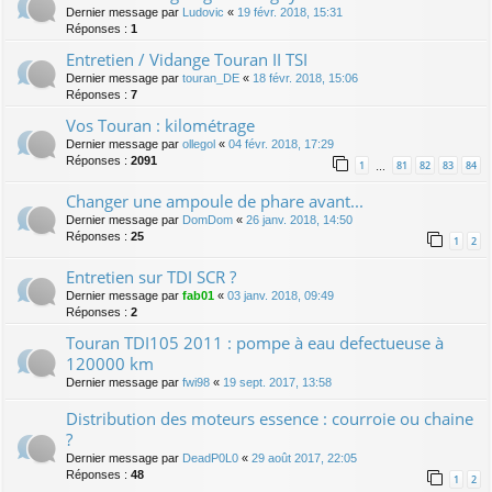
Dernier message par
Ludovic
«
19 févr. 2018, 15:31
Réponses :
1
Entretien / Vidange Touran II TSI
Dernier message par
touran_DE
«
18 févr. 2018, 15:06
Réponses :
7
Vos Touran : kilométrage
Dernier message par
ollegol
«
04 févr. 2018, 17:29
Réponses :
2091
1
81
82
83
84
…
Changer une ampoule de phare avant...
Dernier message par
DomDom
«
26 janv. 2018, 14:50
Réponses :
25
1
2
Entretien sur TDI SCR ?
Dernier message par
fab01
«
03 janv. 2018, 09:49
Réponses :
2
Touran TDI105 2011 : pompe à eau defectueuse à
120000 km
Dernier message par
fwi98
«
19 sept. 2017, 13:58
Distribution des moteurs essence : courroie ou chaine
?
Dernier message par
DeadP0L0
«
29 août 2017, 22:05
Réponses :
48
1
2