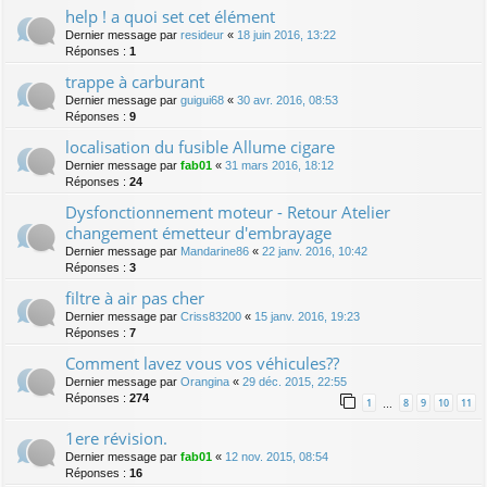
help ! a quoi set cet élément
Dernier message par
resideur
«
18 juin 2016, 13:22
Réponses :
1
trappe à carburant
Dernier message par
guigui68
«
30 avr. 2016, 08:53
Réponses :
9
localisation du fusible Allume cigare
Dernier message par
fab01
«
31 mars 2016, 18:12
Réponses :
24
Dysfonctionnement moteur - Retour Atelier
changement émetteur d'embrayage
Dernier message par
Mandarine86
«
22 janv. 2016, 10:42
Réponses :
3
filtre à air pas cher
Dernier message par
Criss83200
«
15 janv. 2016, 19:23
Réponses :
7
Comment lavez vous vos véhicules??
Dernier message par
Orangina
«
29 déc. 2015, 22:55
Réponses :
274
1
8
9
10
11
…
1ere révision.
Dernier message par
fab01
«
12 nov. 2015, 08:54
Réponses :
16