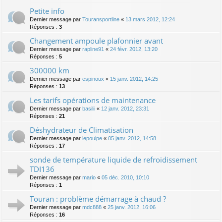
Petite info
Dernier message par
Touransportline
«
13 mars 2012, 12:24
Réponses :
3
Changement ampoule plafonnier avant
Dernier message par
rapline91
«
24 févr. 2012, 13:20
Réponses :
5
300000 km
Dernier message par
espinoux
«
15 janv. 2012, 14:25
Réponses :
13
Les tarifs opérations de maintenance
Dernier message par
basilii
«
12 janv. 2012, 23:31
Réponses :
21
Déshydrateur de Climatisation
Dernier message par
lepoulpe
«
05 janv. 2012, 14:58
Réponses :
17
sonde de température liquide de refroidissement
TDI136
Dernier message par
mario
«
05 déc. 2010, 10:10
Réponses :
1
Touran : problème démarrage à chaud ?
Dernier message par
mdc888
«
25 janv. 2012, 16:06
Réponses :
16