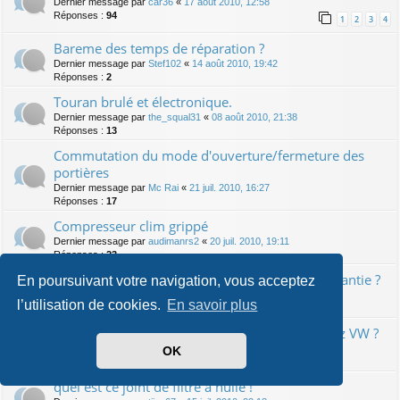
Dernier message par
car36
«
17 août 2010, 12:58
Réponses :
94
1
2
3
4
Bareme des temps de réparation ?
Dernier message par
Stef102
«
14 août 2010, 19:42
Réponses :
2
Touran brulé et électronique.
Dernier message par
the_squal31
«
08 août 2010, 21:38
Réponses :
13
Commutation du mode d'ouverture/fermeture des
portières
Dernier message par
Mc Rai
«
21 juil. 2010, 16:27
Réponses :
17
Compresseur clim grippé
Dernier message par
audimanrs2
«
20 juil. 2010, 19:11
Réponses :
23
Indicateur ODB Révisions : dépassement et garantie ?
En poursuivant votre navigation, vous acceptez
Dernier message par
Priest
«
19 juil. 2010, 13:54
l’utilisation de cookies.
En savoir plus
Réponses :
8
Couleur de l'huile moteur apres la revision chez VW ?
Dernier message par
Mc Rai
«
16 juil. 2010, 00:07
OK
Réponses :
15
quel est ce joint de filtre à huile !