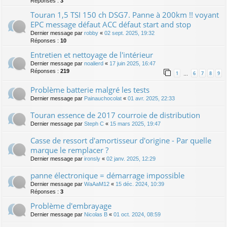
Réponses :
3
Touran 1,5 TSI 150 ch DSG7. Panne à 200km !! voyant
EPC message défaut ACC défaut start and stop
Dernier message par
robby
«
02 sept. 2025, 19:32
Réponses :
10
Entretien et nettoyage de l'intérieur
Dernier message par
noalierd
«
17 juin 2025, 16:47
Réponses :
219
1
6
7
8
9
…
Problème batterie malgré les tests
Dernier message par
Painauchocolat
«
01 avr. 2025, 22:33
Touran essence de 2017 courroie de distribution
Dernier message par
Steph C
«
15 mars 2025, 19:47
Casse de ressort d'amortisseur d'origine - Par quelle
marque le remplacer ?
Dernier message par
ironsly
«
02 janv. 2025, 12:29
panne électronique = démarrage impossible
Dernier message par
WaAaM12
«
15 déc. 2024, 10:39
Réponses :
3
Problème d'embrayage
Dernier message par
Nicolas B
«
01 oct. 2024, 08:59