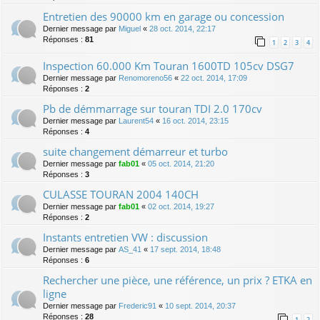
Entretien des 90000 km en garage ou concession
Dernier message par
Miguel
«
28 oct. 2014, 22:17
Réponses :
81
1
2
3
4
Inspection 60.000 Km Touran 1600TD 105cv DSG7
Dernier message par
Renomoreno56
«
22 oct. 2014, 17:09
Réponses :
2
Pb de démmarrage sur touran TDI 2.0 170cv
Dernier message par
Laurent54
«
16 oct. 2014, 23:15
Réponses :
4
suite changement démarreur et turbo
Dernier message par
fab01
«
05 oct. 2014, 21:20
Réponses :
3
CULASSE TOURAN 2004 140CH
Dernier message par
fab01
«
02 oct. 2014, 19:27
Réponses :
2
Instants entretien VW : discussion
Dernier message par
AS_41
«
17 sept. 2014, 18:48
Réponses :
6
Rechercher une pièce, une référence, un prix ? ETKA en
ligne
Dernier message par
Frederic91
«
10 sept. 2014, 20:37
Réponses :
28
1
2