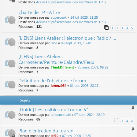
Posté dans
Accueil et présentations des membres de TP :)
Charte de TP - A lire
Dernier message par
supercook
«
14 juil. 2025, 21:25
Posté dans
Accueil et présentations des membres de TP :)
Réponses :
121
1
2
3
4
5
[LIENS] Liens Atelier : l'électronique : Radio / ...
Dernier message par
Sine
«
09 sept. 2013, 16:48
Réponses :
8
[LIENS] Liens Atelier :
Carrosserie/Peinture/Calandre/Feux
Dernier message par
ThinkDifferent
«
23 mars 2009, 09:22
Réponses :
7
Définition de l'objet de ce forum
Dernier message par
lorenz054
«
01 oct. 2005, 23:27
Réponses :
7
Sujets
[Guide] Les fusibles du Touran V1
Dernier message par
athmane.saib
«
07 sept. 2024, 22:19
Réponses :
65
1
2
3
Plan d'entretien du touran
Dernier message par
jef10
«
07 nov. 2009, 19:30