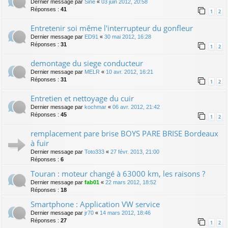
Dernier message par
Sine
«
03 juin 2012, 20:58
Réponses :
41
1
2
Entretenir soi même l'interrupteur du gonfleur
Dernier message par
ED91
«
30 mai 2012, 16:28
Réponses :
31
1
2
demontage du siege conducteur
Dernier message par
MELR
«
10 avr. 2012, 16:21
Réponses :
31
1
2
Entretien et nettoyage du cuir
Dernier message par
kochmar
«
06 avr. 2012, 21:42
Réponses :
45
1
2
remplacement pare brise BOYS PARE BRISE Bordeaux
à fuir
Dernier message par
Toto333
«
27 févr. 2013, 21:00
Réponses :
6
Touran : moteur changé à 63000 km, les raisons ?
Dernier message par
fab01
«
22 mars 2012, 18:52
Réponses :
18
Smartphone : Application VW service
Dernier message par
jr70
«
14 mars 2012, 18:46
Réponses :
27
1
2