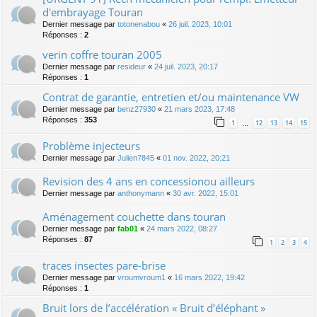
d'embrayage Touran
Dernier message par
totonenabou
«
26 juil. 2023, 10:01
Réponses :
2
verin coffre touran 2005
Dernier message par
resideur
«
24 juil. 2023, 20:17
Réponses :
1
Contrat de garantie, entretien et/ou maintenance VW
Dernier message par
benz27930
«
21 mars 2023, 17:48
Réponses :
353
1
12
13
14
15
…
Problème injecteurs
Dernier message par
Julien7845
«
01 nov. 2022, 20:21
Revision des 4 ans en concessionou ailleurs
Dernier message par
anthonymann
«
30 avr. 2022, 15:01
Aménagement couchette dans touran
Dernier message par
fab01
«
24 mars 2022, 08:27
Réponses :
87
1
2
3
4
traces insectes pare-brise
Dernier message par
vroumvroum1
«
16 mars 2022, 19:42
Réponses :
1
Bruit lors de l’accélération « Bruit d’éléphant »