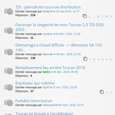
TDI : périodicité courroie distribution
Dernier message par
djedje93
«
15 mai 2019, 12:17
Réponses :
218
1
6
7
8
9
…
Favoriser la longévité de mon Touran 2.0 TDI DSG
2005
Dernier message par
resideur
«
03 févr. 2019, 11:19
Réponses :
11
Démarrage à chaud difficile --> démareur tdi 105
140...
Dernier message par
Baboulle
«
09 déc. 2018, 11:19
Réponses :
138
1
2
3
4
5
6
Remplacement feu arrière Touran 2016
Dernier message par
fab01
«
06 déc. 2018, 08:30
Réponses :
5
Enjoliveur qui s'abime
Dernier message par
Sly83
«
11 nov. 2018, 19:39
Réponses :
27
1
2
Fumées noire touran
Dernier message par
Hiphopadil
«
09 sept. 2018, 21:07
Touran tsi broute a l'accélération