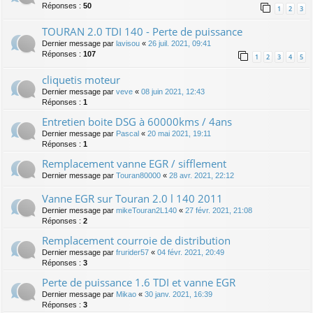
Réponses :
50
1
2
3
TOURAN 2.0 TDI 140 - Perte de puissance
Dernier message par
lavisou
«
26 juil. 2021, 09:41
Réponses :
107
1
2
3
4
5
cliquetis moteur
Dernier message par
veve
«
08 juin 2021, 12:43
Réponses :
1
Entretien boite DSG à 60000kms / 4ans
Dernier message par
Pascal
«
20 mai 2021, 19:11
Réponses :
1
Remplacement vanne EGR / sifflement
Dernier message par
Touran80000
«
28 avr. 2021, 22:12
Vanne EGR sur Touran 2.0 l 140 2011
Dernier message par
mikeTouran2L140
«
27 févr. 2021, 21:08
Réponses :
2
Remplacement courroie de distribution
Dernier message par
frurider57
«
04 févr. 2021, 20:49
Réponses :
3
Perte de puissance 1.6 TDI et vanne EGR
Dernier message par
Mikao
«
30 janv. 2021, 16:39
Réponses :
3