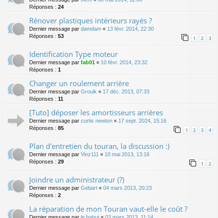
Réponses :
24
Rénover plastiques intérieurs rayés ?
Dernier message par
damdam
«
13 févr. 2014, 22:30
Réponses :
53
1
2
3
Identification Type moteur
Dernier message par
fab01
«
10 févr. 2014, 23:32
Réponses :
1
Changer un roulement arrière
Dernier message par
Grouik
«
17 déc. 2013, 07:33
Réponses :
11
[Tuto] déposer les amortisseurs arrières
Dernier message par
curtis newton
«
17 sept. 2024, 15:16
Réponses :
85
1
2
3
4
Plan d'entretien du touran, la discussion :)
Dernier message par
Vinz111
«
10 mai 2013, 13:16
Réponses :
29
1
2
Joindre un administrateur (?)
Dernier message par
Gebart
«
04 mars 2013, 20:23
Réponses :
2
La réparation de mon Touran vaut-elle le coût ?
Dernier message par
le bahut
«
03 mars 2013, 11:14