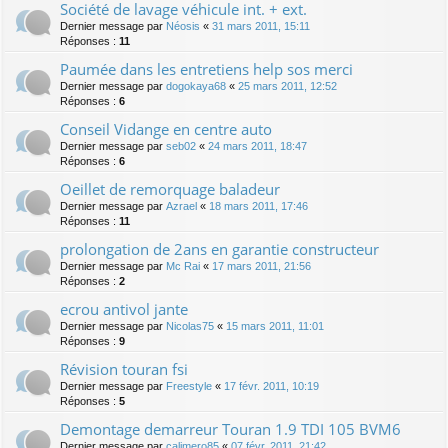
Société de lavage véhicule int. + ext.
Dernier message par
Néosis
«
31 mars 2011, 15:11
Réponses :
11
Paumée dans les entretiens help sos merci
Dernier message par
dogokaya68
«
25 mars 2011, 12:52
Réponses :
6
Conseil Vidange en centre auto
Dernier message par
seb02
«
24 mars 2011, 18:47
Réponses :
6
Oeillet de remorquage baladeur
Dernier message par
Azrael
«
18 mars 2011, 17:46
Réponses :
11
prolongation de 2ans en garantie constructeur
Dernier message par
Mc Rai
«
17 mars 2011, 21:56
Réponses :
2
ecrou antivol jante
Dernier message par
Nicolas75
«
15 mars 2011, 11:01
Réponses :
9
Révision touran fsi
Dernier message par
Freestyle
«
17 févr. 2011, 10:19
Réponses :
5
Demontage demarreur Touran 1.9 TDI 105 BVM6
Dernier message par
calimero85
«
07 févr. 2011, 21:42