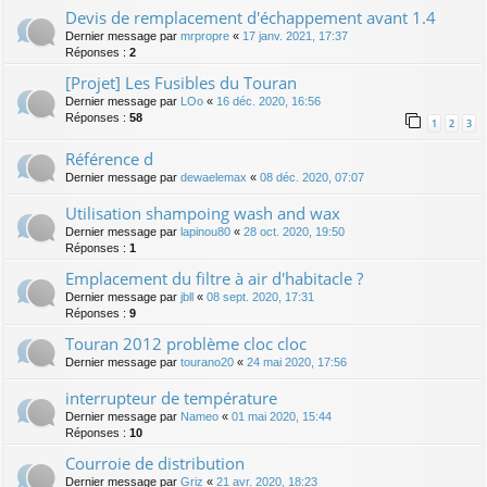
Devis de remplacement d'échappement avant 1.4
Dernier message par
mrpropre
«
17 janv. 2021, 17:37
Réponses :
2
[Projet] Les Fusibles du Touran
Dernier message par
LOo
«
16 déc. 2020, 16:56
Réponses :
58
1
2
3
Référence d
Dernier message par
dewaelemax
«
08 déc. 2020, 07:07
Utilisation shampoing wash and wax
Dernier message par
lapinou80
«
28 oct. 2020, 19:50
Réponses :
1
Emplacement du filtre à air d'habitacle ?
Dernier message par
jbll
«
08 sept. 2020, 17:31
Réponses :
9
Touran 2012 problème cloc cloc
Dernier message par
tourano20
«
24 mai 2020, 17:56
interrupteur de température
Dernier message par
Nameo
«
01 mai 2020, 15:44
Réponses :
10
Courroie de distribution
Dernier message par
Griz
«
21 avr. 2020, 18:23