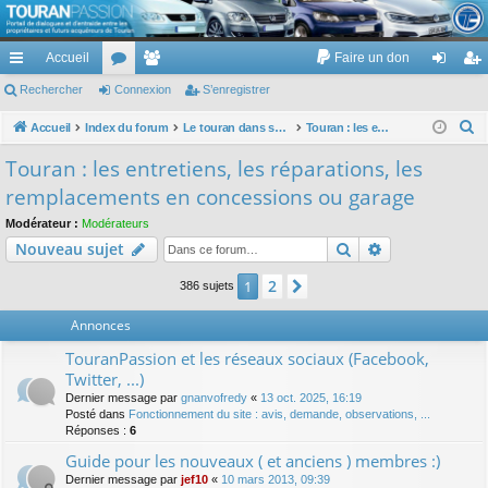
TouranPassion
Accueil
Faire un don
Le forum des propriétaires ou futurs acquéreurs du Volkswagen Touran
cc
Rechercher
or
Connexion
e
S’enregistrer
on
’e
ès
u
m
ne
nr
R
Accueil
Index du forum
Le touran dans ses versions I (V1 V2 V3) et II ...
Touran : les entretiens, les réparations, les remplacements en concessions ou garage
e
ra
m
br
xi
eg
Touran : les entretiens, les réparations, les
c
pi
s
es
on
ist
remplacements en concessions ou garage
h
de
re
e
Modérateur :
Modérateurs
Rechercher
Recherche av
Nouveau sujet
r
r
c
2
1
Suivante
386 sujets
h
e
Annonces
r
TouranPassion et les réseaux sociaux (Facebook,
Twitter, ...)
Dernier message par
gnanvofredy
«
13 oct. 2025, 16:19
Posté dans
Fonctionnement du site : avis, demande, observations, ...
Réponses :
6
Guide pour les nouveaux ( et anciens ) membres :)
Dernier message par
jef10
«
10 mars 2013, 09:39