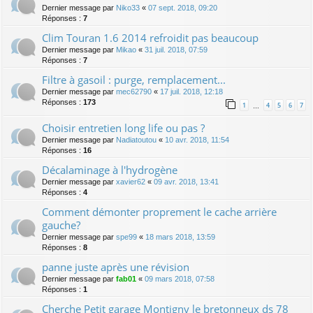
Dernier message par
Niko33
«
07 sept. 2018, 09:20
Réponses :
7
Clim Touran 1.6 2014 refroidit pas beaucoup
Dernier message par
Mikao
«
31 juil. 2018, 07:59
Réponses :
7
Filtre à gasoil : purge, remplacement...
Dernier message par
mec62790
«
17 juil. 2018, 12:18
Réponses :
173
1
4
5
6
7
…
Choisir entretien long life ou pas ?
Dernier message par
Nadiatoutou
«
10 avr. 2018, 11:54
Réponses :
16
Décalaminage à l'hydrogène
Dernier message par
xavier62
«
09 avr. 2018, 13:41
Réponses :
4
Comment démonter proprement le cache arrière
gauche?
Dernier message par
spe99
«
18 mars 2018, 13:59
Réponses :
8
panne juste après une révision
Dernier message par
fab01
«
09 mars 2018, 07:58
Réponses :
1
Cherche Petit garage Montigny le bretonneux ds 78