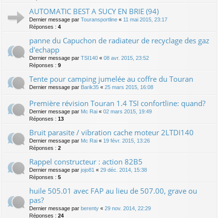
AUTOMATIC BEST A SUCY EN BRIE (94)
Dernier message par
Touransportline
«
11 mai 2015, 23:17
Réponses :
4
panne du Capuchon de radiateur de recyclage des gaz
d'echapp
Dernier message par
TSI140
«
08 avr. 2015, 23:52
Réponses :
9
Tente pour camping jumelée au coffre du Touran
Dernier message par
Barik35
«
25 mars 2015, 16:08
Première révision Touran 1.4 TSI confortline: quand?
Dernier message par
Mc Rai
«
02 mars 2015, 19:49
Réponses :
13
Bruit parasite / vibration cache moteur 2LTDI140
Dernier message par
Mc Rai
«
19 févr. 2015, 13:26
Réponses :
2
Rappel constructeur : action 82B5
Dernier message par
jojo81
«
29 déc. 2014, 15:38
Réponses :
5
huile 505.01 avec FAP au lieu de 507.00, grave ou
pas?
Dernier message par
berenty
«
29 nov. 2014, 22:29
Réponses :
24