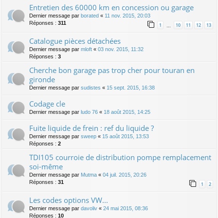
Entretien des 60000 km en concession ou garage
Dernier message par
borated
«
11 nov. 2015, 20:03
Réponses :
311
1
10
11
12
13
…
Catalogue pièces détachées
Dernier message par
mloft
«
03 nov. 2015, 11:32
Réponses :
3
Cherche bon garage pas trop cher pour touran en
gironde
Dernier message par
sudistes
«
15 sept. 2015, 16:38
Codage cle
Dernier message par
ludo 76
«
18 août 2015, 14:25
Fuite liquide de frein : ref du liquide ?
Dernier message par
sweep
«
15 août 2015, 13:53
Réponses :
2
TDI105 courroie de distribution pompe remplacement
soi-même
Dernier message par
Mutma
«
04 juil. 2015, 20:26
Réponses :
31
1
2
Les codes options VW...
Dernier message par
davoliv
«
24 mai 2015, 08:36
Réponses :
10