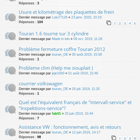
Réponses :
3
Usure et kilométrage des plaquettes de frein
Dernier message par
Lulu77126
«
23 janv. 2020, 10:19
Réponses :
104
1
2
3
4
5
Touran 1.6 tourne sur 3 cylindre
Dernier message par
Made in lolo
«
09 oct. 2019, 11:28
Problème fermeture coffre Touran 2012
Dernier message par
touran_DE
«
05 août 2019, 15:58
Réponses :
1
Probleme clim (Help me siouplait )
Dernier message par
jeje1000
«
01 août 2019, 22:46
courrier volkswagen
Dernier message par
touran_DE
«
26 juil. 2019, 11:25
Réponses :
1
Quel est l'équivalent français de "Intervall-service" et
"Inspektions-service"?
Dernier message par
fab01
«
20 juin 2019, 15:44
Réponses :
7
Assistance VW : fonctionnement, avis et retours
Dernier message par
touran_DE
«
12 juin 2019, 14:17
Réponses :
98
1
2
3
4