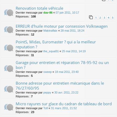
Renovation totale véhicule
Dernier message par
dav-86
«
07 juin 2011, 10:17
Réponses :
108
1
2
3
4
5
ERREUR d'huile moteur par consession Volkswagen
Dernier message par
Makinaflaix
«
28 mai 2011, 18:24
Réponses :
12
PointS, Midas, Euromaster ? qui a la meilleur
reputation ?
Dernier message par
the_squal31
«
25 mai 2011, 14:19
Réponses :
11
Garage pour entretien et réparation 78-95-92 ou un
bon ?
Dernier message par
sweep
«
18 mai 2011, 23:40
Réponses :
5
Bonne adresse pour entretien mécanique dans le
76/27/60/95
Dernier message par
peppy
«
30 avr. 2011, 23:22
Réponses :
7
Micro rayures sur glace du cadran de tableau de bord
Dernier message par
Tofi
«
31 mars 2011, 21:52
Réponses :
23