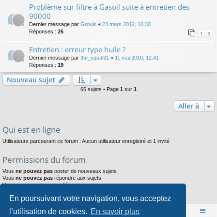
Problème sur filtre à Gasoil suite à entretien des
90000
Dernier message par
Grouik
«
23 mars 2012, 10:30
Réponses :
25
1
2
Entretien : erreur type huile ?
Dernier message par
the_squal31
«
11 mai 2010, 12:41
Réponses :
19
Nouveau sujet
66 sujets • Page
1
sur
1
Aller à
Qui est en ligne
Utilisateurs parcourant ce forum : Aucun utilisateur enregistré et 1 invité
Permissions du forum
Vous
ne pouvez pas
poster de nouveaux sujets
Vous
ne pouvez pas
répondre aux sujets
Vous
ne pouvez pas
modifier vos messages
Vous
ne pouvez pas
supprimer vos messages
En poursuivant votre navigation, vous acceptez
Vous
ne pouvez pas
joindre des fichiers
l’utilisation de cookies.
En savoir plus
Accueil
Index du forum