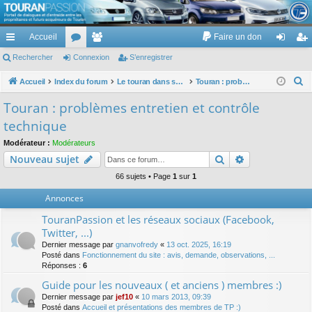
TouranPassion
Accueil
Faire un don
Le forum des propriétaires ou futurs acquéreurs du Volkswagen Touran
cc
Rechercher
or
Connexion
e
S’enregistrer
on
’e
ès
u
m
ne
nr
R
Accueil
Index du forum
Le touran dans ses versions I (V1 V2 V3) et II ...
Touran : problèmes entretien et contrôle technique
e
ra
m
br
xi
eg
Touran : problèmes entretien et contrôle
c
pi
s
es
on
ist
technique
h
de
re
e
Modérateur :
Modérateurs
Rechercher
Recherche av
Nouveau sujet
r
r
c
66 sujets • Page
1
sur
1
h
Annonces
e
TouranPassion et les réseaux sociaux (Facebook,
r
Twitter, ...)
Dernier message par
gnanvofredy
«
13 oct. 2025, 16:19
Posté dans
Fonctionnement du site : avis, demande, observations, ...
Réponses :
6
Guide pour les nouveaux ( et anciens ) membres :)
Dernier message par
jef10
«
10 mars 2013, 09:39
Posté dans
Accueil et présentations des membres de TP :)