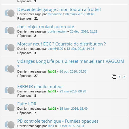
Réponses :
3
Descente de garage : mon touran a frotté !
Dernier message par
farnouche
«
06 mars 2017, 18:48
Réponses :
21
choc objet roulant autoroute
Dernier message par
curtis newton
«
20 déc. 2016, 11:21
Réponses :
2
Moteur neuf EGC ? Courroie de distribution ?
Dernier message par
clem64300
«
13 déc. 2016, 14:08
Réponses :
3
vidanges Long Life puis 2 reset manuel sans VAGCOM
?
Dernier message par
fab01
«
26 oct. 2016, 08:53
Réponses :
27
1
2
ERREUR d'huile moteur
Dernier message par
fab01
«
23 mai 2016, 08:28
Réponses :
8
Fuite LDR
Dernier message par
fab01
«
15 janv. 2016, 15:49
Réponses :
7
PB controle technique - Fumées opaques
Dernier message par
ilad1
«
01 mai 2015, 23:24