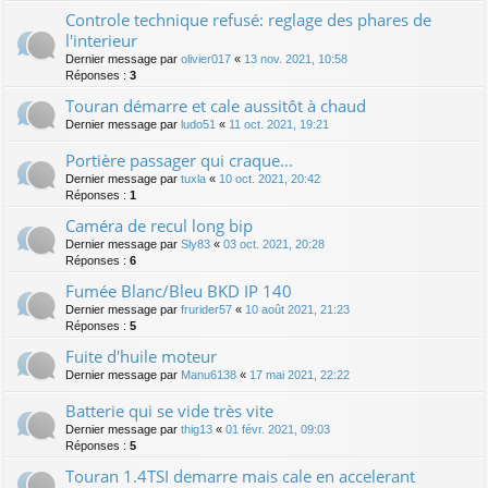
Controle technique refusé: reglage des phares de
l'interieur
Dernier message par
olivier017
«
13 nov. 2021, 10:58
Réponses :
3
Touran démarre et cale aussitôt à chaud
Dernier message par
ludo51
«
11 oct. 2021, 19:21
Portière passager qui craque...
Dernier message par
tuxla
«
10 oct. 2021, 20:42
Réponses :
1
Caméra de recul long bip
Dernier message par
Sly83
«
03 oct. 2021, 20:28
Réponses :
6
Fumée Blanc/Bleu BKD IP 140
Dernier message par
frurider57
«
10 août 2021, 21:23
Réponses :
5
Fuite d'huile moteur
Dernier message par
Manu6138
«
17 mai 2021, 22:22
Batterie qui se vide très vite
Dernier message par
thig13
«
01 févr. 2021, 09:03
Réponses :
5
Touran 1.4TSI demarre mais cale en accelerant