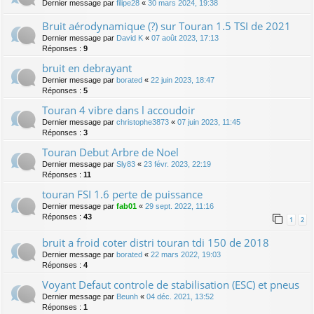
Dernier message par
filipe28
«
30 mars 2024, 19:38
Bruit aérodynamique (?) sur Touran 1.5 TSI de 2021
Dernier message par
David K
«
07 août 2023, 17:13
Réponses :
9
bruit en debrayant
Dernier message par
borated
«
22 juin 2023, 18:47
Réponses :
5
Touran 4 vibre dans l accoudoir
Dernier message par
christophe3873
«
07 juin 2023, 11:45
Réponses :
3
Touran Debut Arbre de Noel
Dernier message par
Sly83
«
23 févr. 2023, 22:19
Réponses :
11
touran FSI 1.6 perte de puissance
Dernier message par
fab01
«
29 sept. 2022, 11:16
Réponses :
43
1
2
bruit a froid coter distri touran tdi 150 de 2018
Dernier message par
borated
«
22 mars 2022, 19:03
Réponses :
4
Voyant Defaut controle de stabilisation (ESC) et pneus
Dernier message par
Beunh
«
04 déc. 2021, 13:52
Réponses :
1