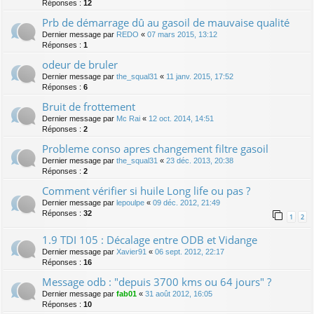
Réponses :
12
Prb de démarrage dû au gasoil de mauvaise qualité
Dernier message par
REDO
«
07 mars 2015, 13:12
Réponses :
1
odeur de bruler
Dernier message par
the_squal31
«
11 janv. 2015, 17:52
Réponses :
6
Bruit de frottement
Dernier message par
Mc Rai
«
12 oct. 2014, 14:51
Réponses :
2
Probleme conso apres changement filtre gasoil
Dernier message par
the_squal31
«
23 déc. 2013, 20:38
Réponses :
2
Comment vérifier si huile Long life ou pas ?
Dernier message par
lepoulpe
«
09 déc. 2012, 21:49
Réponses :
32
1
2
1.9 TDI 105 : Décalage entre ODB et Vidange
Dernier message par
Xavier91
«
06 sept. 2012, 22:17
Réponses :
16
Message odb : "depuis 3700 kms ou 64 jours" ?
Dernier message par
fab01
«
31 août 2012, 16:05
Réponses :
10