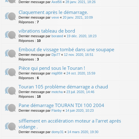
Dernier message par
Axel56
«
28 janv. 2021, 18:26
Claquement après le démarrage.
Dernier message par
veve
«
20 janv. 2021, 10:09
Réponses :
7
vibrations tableau de bord
Dernier message par
borated
«
19 déc. 2020, 18:23
Réponses :
10
Embout de vissage tombé dans une soupape
Dernier message par
Djo77
«
12 nov. 2020, 16:51
Réponses :
3
Pièce qui pend sous le Touran !
Dernier message par
mig95fr
«
24 oct. 2020, 15:59
Réponses :
6
Touran 105 problème démarrage a chaud
Dernier message par
motcha
«
23 juil. 2020, 14:46
Réponses :
18
Pane démarrage TOURAN TDI 100 2004
Dernier message par
Flanby
«
14 juin 2020, 10:23
sifflement en accélération moteur a l'arret aprés
vidange .
Dernier message par
domy31
«
14 mars 2020, 19:30