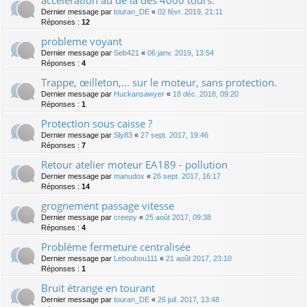
accélération au de là des 4000 tours.
Dernier message par
touran_DE
«
02 févr. 2019, 21:11
Réponses :
12
probleme voyant
Dernier message par
Seb421
«
06 janv. 2019, 13:54
Réponses :
4
Trappe, œilleton,... sur le moteur, sans protection.
Dernier message par
Huckansawyer
«
18 déc. 2018, 09:20
Réponses :
1
Protection sous caisse ?
Dernier message par
Sly83
«
27 sept. 2017, 19:46
Réponses :
7
Retour atelier moteur EA189 - pollution
Dernier message par
manudox
«
26 sept. 2017, 16:17
Réponses :
14
grognement passage vitesse
Dernier message par
creepy
«
25 août 2017, 09:38
Réponses :
4
Problème fermeture centralisée
Dernier message par
Leboubou111
«
21 août 2017, 23:10
Réponses :
1
Bruit étrange en tourant
Dernier message par
touran_DE
«
26 juil. 2017, 13:48