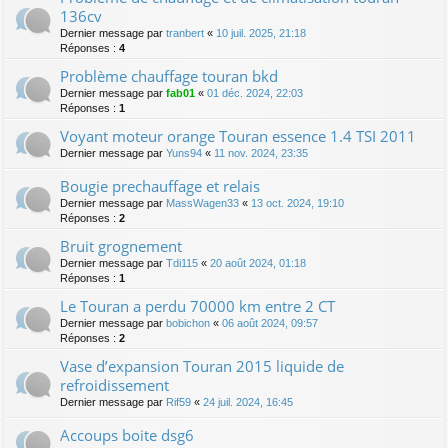
136cv
Dernier message par
tranbert
«
10 juil. 2025, 21:18
Réponses :
4
Problème chauffage touran bkd
Dernier message par
fab01
«
01 déc. 2024, 22:03
Réponses :
1
Voyant moteur orange Touran essence 1.4 TSI 2011
Dernier message par
Yuns94
«
11 nov. 2024, 23:35
Bougie prechauffage et relais
Dernier message par
MassWagen33
«
13 oct. 2024, 19:10
Réponses :
2
Bruit grognement
Dernier message par
Tdi115
«
20 août 2024, 01:18
Réponses :
1
Le Touran a perdu 70000 km entre 2 CT
Dernier message par
bobichon
«
06 août 2024, 09:57
Réponses :
2
Vase d’expansion Touran 2015 liquide de
refroidissement
Dernier message par
Rif59
«
24 juil. 2024, 16:45
Accoups boite dsg6