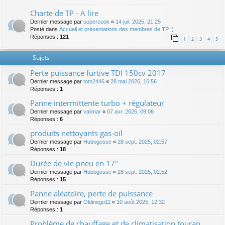
Charte de TP - A lire
Dernier message par
supercook
«
14 juil. 2025, 21:25
Posté dans
Accueil et présentations des membres de TP :)
Réponses :
121
1
2
3
4
5
Sujets
Perte puissance furtive TDI 150cv 2017
Dernier message par
tom2446
«
28 mai 2026, 16:56
Réponses :
1
Panne intermittente turbo + régulateur
Dernier message par
valimar
«
07 avr. 2026, 09:08
Réponses :
6
produits nettoyants gas-oil
Dernier message par
Hubogosse
«
28 sept. 2025, 02:57
Réponses :
18
Durée de vie pneu en 17"
Dernier message par
Hubogosse
«
28 sept. 2025, 02:52
Réponses :
15
Panne aléatoire, perte de puissance
Dernier message par
Oldinego11
«
10 août 2025, 12:32
Réponses :
1
Problème de chauffage et de climatisation touran