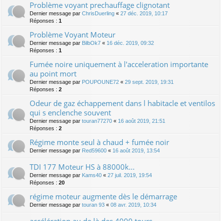
Problème voyant prechauffage clignotant
Dernier message par
ChrisDuerling
«
27 déc. 2019, 10:17
Réponses :
1
Problème Voyant Moteur
Dernier message par
BilbOk7
«
16 déc. 2019, 09:32
Réponses :
1
Fumée noire uniquement à l'acceleration importante
au point mort
Dernier message par
POUPOUNE72
«
29 sept. 2019, 19:31
Réponses :
2
Odeur de gaz échappement dans l habitacle et ventilos
qui s enclenche souvent
Dernier message par
touran77270
«
16 août 2019, 21:51
Réponses :
2
Régime monte seul à chaud + fumée noir
Dernier message par
Red59600
«
16 août 2019, 13:54
TDI 177 Moteur HS à 88000k...
Dernier message par
Kams40
«
27 juil. 2019, 19:54
Réponses :
20
régime moteur augmente dès le démarrage
Dernier message par
touran 93
«
08 avr. 2019, 10:34