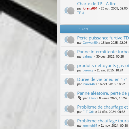
Charte de TP - A lire
par
lorenz054
»
23 oct. 2005, 02:00
TP :)
Sujets
Perte puissance furtive T
par
Coxwen59
»
15 juin 2025, 22:08
Panne intermittente turbo
par
valimar
»
30 déc. 2025, 00:28
produits nettoyants gas-oi
par
berenty
»
11 avr. 2015, 18:24
Durée de vie pneu en 17"
par
tom2446
»
16 oct. 2016, 18:22
Panne aléatoire, perte de
par
Titoo
»
05 août 2022, 16:24
Problème de chauffage et 
par
F-T Cris
»
11 déc. 2024, 09:38
Problème chauffage tour
par
jeromeh67
»
11 nov. 2024, 00:30