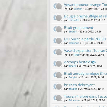
Voyant moteur orange Tou
par
Yuns94
»
11 nov. 2024, 23:3
Bougie prechauffage et rel
par
Chris226
»
09 déc. 2022, 00:57
Bruit grognement
par
Bber57
»
11 mai 2022, 19:56
Le Touran a perdu 70000 
par
bobichon
»
31 juil. 2024, 09:48
Vase d’expansion Touran 
par
Rif59
»
24 juil. 2024, 16:45
Accoups boite dsg6
par
filipe28
»
30 mars 2024, 19:38
Bruit aérodynamique (?) s
par
Zorglub
»
24 mars 2021, 14:37
bruit en debrayant
par
borated
»
22 mars 2022, 10:47
Touran 4 vibre dans l acc
par
Adrientrez
»
21 juil. 2019, 22:00