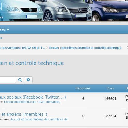
u Volkswagen Touran
res
er
ses versions I (V1 V2 V3) et II ...
Touran : problèmes entretien et contrôle technique
ien et contrôle technique
Rechercher
Recherche avancée
Réponses
Vues
D
ux sociaux (Facebook, Twitter, ...)
p
6
166604
1
ans
Fonctionnement du site : avis, demande,
 et anciens ) membres :)
p
0
183314
1
» dans
Accueil et présentations des membres de