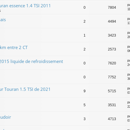
ran essence 1.4 TSI 2011
p
0
7804
1
5
ais
p
2
4494
1
p
1
3423
2
km entre 2 CT
p
2
2573
0
2015 liquide de refroidissement
p
0
7620
24
p
0
7752
3
ur Touran 1.5 TSI de 2021
p
9
5715
0
p
5
3531
2
oudoir
p
3
4713
0