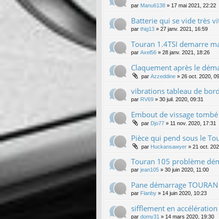
par
Manu6138
»
17 mai 2021, 22:22
Batterie qui se vide très vi
par
thig13
»
27 janv. 2021, 16:59
Touran 1.4TSI demarre mai
par
Axel56
»
28 janv. 2021, 18:26
Claquement après le déma
par
Azzeddine
»
26 oct. 2020, 0
vibrations tableau de bor
par
RV69
»
30 juil. 2020, 09:31
Embout de vissage tombé
par
Djo77
»
11 nov. 2020, 17:31
Pièce qui pend sous le Tou
par
Huckansawyer
»
21 oct. 202
Touran 105 problème dém
par
jean105
»
30 juin 2020, 11:00
Pane démarrage TOURAN 
par
Flanby
»
14 juin 2020, 10:23
sifflement en accélération
par
domy31
»
14 mars 2020, 19:30