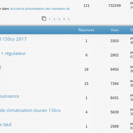
p
121
732249
14
» dans
Accueil et présentations des membres de
1
2
3
4
5
Réponses
Vues
D
DI 150cv 2017
p
1
3303
2
 + régulateur
p
6
2802
0
l
p
18
9450
2
p
15
7394
2
 puissance
p
1
8431
1
de climatisation touran 136cv
p
4
5639
10
an bkd
p
1
2589
0