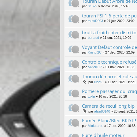
Touran Debut Arbre de No
par
S1629
»
02 avr. 2018, 15:45
touran FSI 1.6 perte de p
par
toufsi2003
»
27 juin 2022, 23:02
bruit a froid coter distri 
par
borated
»
21 oct. 2021, 10:09
Voyant Defaut controle de 
par
Kristof2C
»
27 déc. 2020, 22:09
Controle technique refusé:
par
olivier017
»
01 nov. 2021, 11:33
Touran démarre et cale au
par
ludo51
»
11 oct. 2021, 19:21
Portière passager qui craq
par
tuxla
»
10 oct. 2021, 20:18
Caméra de recul long bip
par
alain83140
»
26 sept. 2021, 
Fumée Blanc/Bleu BKD IP
par
Mickcarpe
»
17 oct. 2020, 16:33
Fuite d'huile moteur