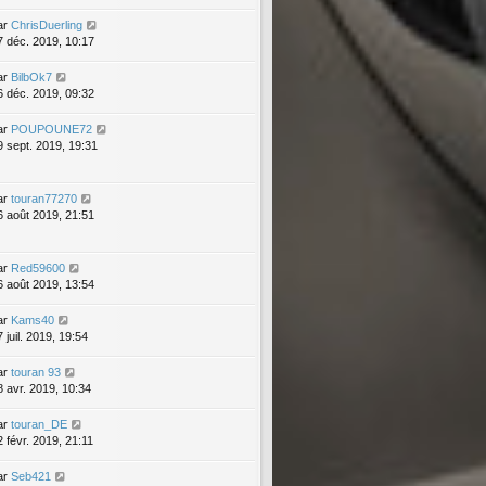
ar
ChrisDuerling
7 déc. 2019, 10:17
ar
BilbOk7
6 déc. 2019, 09:32
ar
POUPOUNE72
9 sept. 2019, 19:31
ar
touran77270
6 août 2019, 21:51
ar
Red59600
6 août 2019, 13:54
ar
Kams40
 juil. 2019, 19:54
ar
touran 93
8 avr. 2019, 10:34
ar
touran_DE
2 févr. 2019, 21:11
ar
Seb421