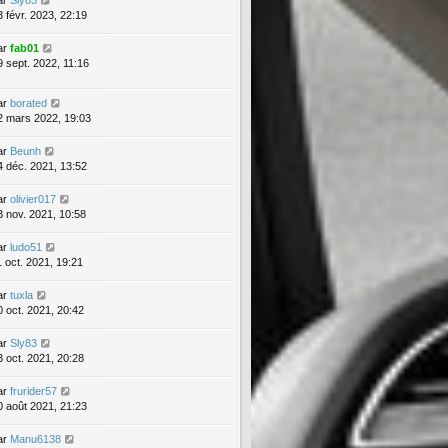
ar
Sly83
3 févr. 2023, 22:19
ar
fab01
9 sept. 2022, 11:16
ar
borated
2 mars 2022, 19:03
ar
Beunh
4 déc. 2021, 13:52
ar
olivier017
3 nov. 2021, 10:58
ar
ludo51
1 oct. 2021, 19:21
ar
tuxla
0 oct. 2021, 20:42
ar
Sly83
3 oct. 2021, 20:28
ar
frurider57
0 août 2021, 21:23
ar
Manu6138