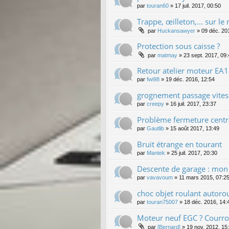
par
touran60
»
17 juil. 2017, 00:50
Trappe, œilleton,... sur le
par
Huckansawyer
»
09 déc. 20
Protection sous caisse ?
par
matmay
»
23 sept. 2017, 09
Retour atelier moteur EA1
par
fwi98
»
19 déc. 2016, 12:54
grognement passage vites
par
creepy
»
16 juil. 2017, 23:37
Problème fermeture centr
par
Gautlib
»
15 août 2017, 13:49
Bruit étrange en tourant
par
Mantek
»
25 juil. 2017, 20:30
Descente de garage : mon t
par
vavavoum
»
11 mars 2015, 07:2
choc objet roulant autoro
par
touran75007
»
18 déc. 2016, 14:
Moteur neuf EGC ? Courroi
par
[Bernard]
»
19 nov. 2012, 15