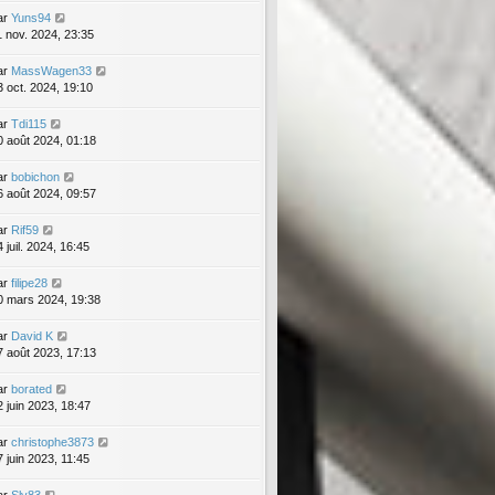
ar
Yuns94
1 nov. 2024, 23:35
ar
MassWagen33
3 oct. 2024, 19:10
ar
Tdi115
0 août 2024, 01:18
ar
bobichon
6 août 2024, 09:57
ar
Rif59
 juil. 2024, 16:45
ar
filipe28
0 mars 2024, 19:38
ar
David K
7 août 2023, 17:13
ar
borated
2 juin 2023, 18:47
ar
christophe3873
7 juin 2023, 11:45