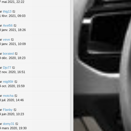
7 mai 2021, 22:22
ar
thig13
1 févr. 2021, 09:03
ar
Axel56
8 janv. 2021, 18:26
ar
veve
0 janv. 2021, 10:09
ar
borated
9 déc. 2020, 18:23
ar
Djo77
2 nov. 2020, 16:51
ar
mig95fr
4 oct. 2020, 15:59
ar
motcha
 juil. 2020, 14:46
ar
Flanby
4 juin 2020, 10:23
ar
domy31
4 mars 2020, 19:30