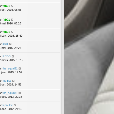
ar
fab01
6 oct. 2016, 08:53
ar
fab01
3 mai 2016, 08:28
ar
fab01
5 janv. 2016, 15:49
ar
ilad1
1 mai 2015, 23:24
ar
REDO
7 mars 2015, 13:12
ar
the_squal31
1 janv. 2015, 17:52
ar
Mc Rai
2 oct. 2014, 14:51
ar
the_squal31
3 déc. 2013, 20:38
ar
lepoulpe
9 déc. 2012, 21:49