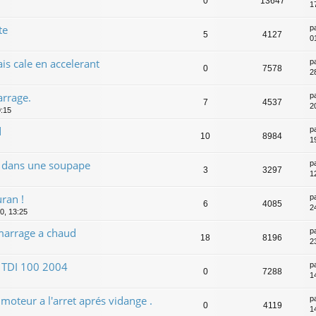
0
13647
1
te
p
5
4127
0
s cale en accelerant
p
0
7578
2
rrage.
p
7
4537
2
9:15
d
p
10
8984
1
 dans une soupape
p
3
3297
1
ran !
p
6
4085
2
0, 13:25
arrage a chaud
p
18
8196
23
TDI 100 2004
p
0
7288
1
 moteur a l'arret aprés vidange .
p
0
4119
1