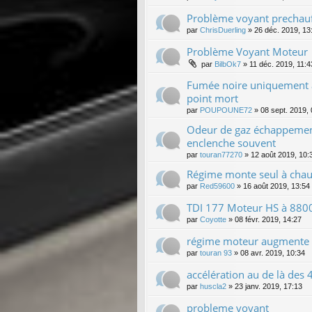
Problème voyant prechauf
par
ChrisDuerling
»
26 déc. 2019, 13
Problème Voyant Moteur
par
BilbOk7
»
11 déc. 2019, 11:4
Fumée noire uniquement à
point mort
par
POUPOUNE72
»
08 sept. 2019,
Odeur de gaz échappement 
enclenche souvent
par
touran77270
»
12 août 2019, 10:
Régime monte seul à chau
par
Red59600
»
16 août 2019, 13:54
TDI 177 Moteur HS à 8800
par
Coyotte
»
08 févr. 2019, 14:27
régime moteur augmente 
par
touran 93
»
08 avr. 2019, 10:34
accélération au de là des 
par
huscla2
»
23 janv. 2019, 17:13
probleme voyant