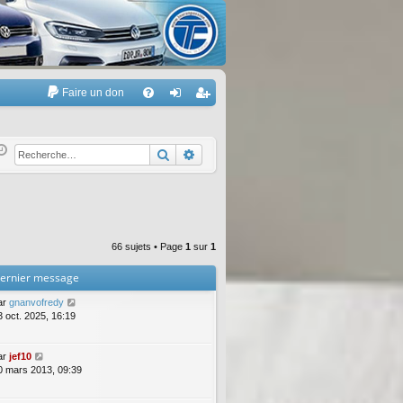
Faire un don
A
FA
on
’e
Q
ne
nr
Rechercher
Recherche avancée
xi
eg
on
ist
re
66 sujets • Page
1
sur
1
r
ernier message
ar
gnanvofredy
3 oct. 2025, 16:19
ar
jef10
0 mars 2013, 09:39