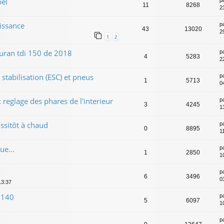
el
p
11
8268
2
uissance
p
43
13020
2
1
2
touran tdi 150 de 2018
p
4
5283
2
stabilisation (ESC) et pneus
p
1
5713
0
 reglage des phares de l'interieur
p
3
4245
1
ssitôt à chaud
p
0
8895
1
ue...
p
1
2850
1
p
6
3496
0
13:37
 140
p
5
6097
1
p