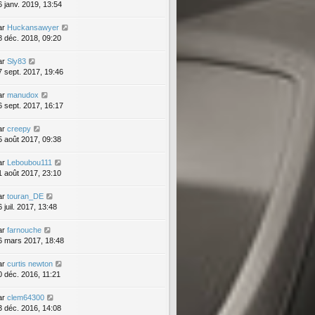
6 janv. 2019, 13:54
ar
Huckansawyer
8 déc. 2018, 09:20
ar
Sly83
7 sept. 2017, 19:46
ar
manudox
6 sept. 2017, 16:17
ar
creepy
5 août 2017, 09:38
ar
Leboubou111
1 août 2017, 23:10
ar
touran_DE
 juil. 2017, 13:48
ar
farnouche
6 mars 2017, 18:48
ar
curtis newton
0 déc. 2016, 11:21
ar
clem64300
3 déc. 2016, 14:08