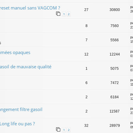
2 reset manuel sans VAGCOM ?
p
27
30800
2
1
2
p
8
7560
2
p
7
5566
1
6
Fumées opaques
p
12
12244
0
asoil de mauvaise qualité
p
1
5075
0
p
6
7472
1
p
2
6184
1
gement filtre gasoil
p
2
11587
2
Long life ou pas ?
p
32
28979
0
1
2