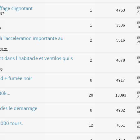
fage clignotant
p
1
4763
2
:57
p
1
3506
1
3
 l'acceleration importante au
p
2
5516
2
 08:21
dans l habitacle et ventilos qui s
p
2
4678
1
36
d + fumée noir
p
0
4917
1
0k...
p
20
13093
27
dès le démarrage
p
0
4932
0
4000 tours.
p
12
7651
0
p