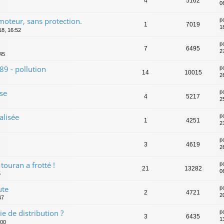
4
5162
0
 moteur, sans protection.
p
1
7019
1
18, 16:52
p
7
6495
2
:45
89 - pollution
p
14
10015
2
se
p
4
5217
2
alisée
p
1
4251
2
p
3
4619
26
ouran a frotté !
p
21
13282
0
5
ute
p
2
4721
2
47
e de distribution ?
p
3
6435
1
:00