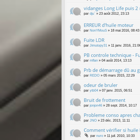
vidanges Long Life puis 
par
dju`
»
23 août 2012, 23:13
ERREUR d'huile moteur
par
NonYMouS
»
18 mai 2016, 08:43
Fuite LDR
par
Jimutopy31
»
11 janv. 2016, 21:0
PB controle technique - 
par
mflan
»
04 août 2014, 13:13
Prb de démarrage dû au g
par
REDO
»
05 mars 2015, 22:29
odeur de bruler
par
ytb04
»
07 janv. 2015, 06:51
Bruit de frottement
par
jonjon46
»
28 sept. 2014, 10:17
Probleme conso apres chan
par
JNO
»
23 déc. 2013, 11:11
Comment vérifier si huile 
par
nuro
»
11 juil. 2010, 10:33