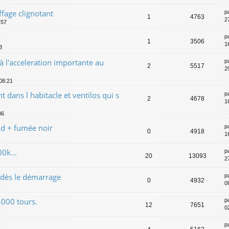
fage clignotant
p
1
4763
2
:57
p
1
3506
1
3
 l'acceleration importante au
p
2
5517
2
 08:21
dans l habitacle et ventilos qui s
p
2
4678
1
36
d + fumée noir
p
0
4918
1
0k...
p
20
13093
27
dès le démarrage
p
0
4932
0
4000 tours.
p
12
7651
0
p