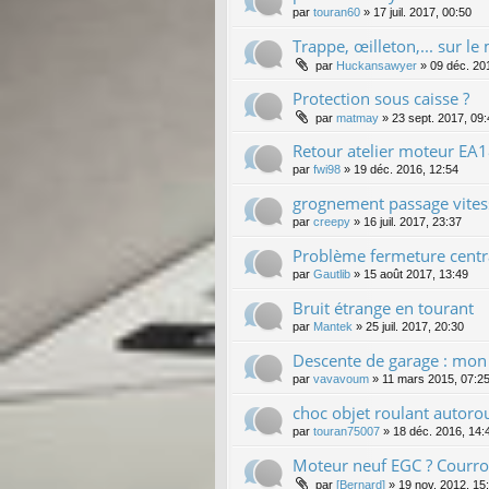
par
touran60
»
17 juil. 2017, 00:50
Trappe, œilleton,... sur le
par
Huckansawyer
»
09 déc. 20
Protection sous caisse ?
par
matmay
»
23 sept. 2017, 09
Retour atelier moteur EA1
par
fwi98
»
19 déc. 2016, 12:54
grognement passage vites
par
creepy
»
16 juil. 2017, 23:37
Problème fermeture centr
par
Gautlib
»
15 août 2017, 13:49
Bruit étrange en tourant
par
Mantek
»
25 juil. 2017, 20:30
Descente de garage : mon t
par
vavavoum
»
11 mars 2015, 07:2
choc objet roulant autoro
par
touran75007
»
18 déc. 2016, 14:
Moteur neuf EGC ? Courroi
par
[Bernard]
»
19 nov. 2012, 15