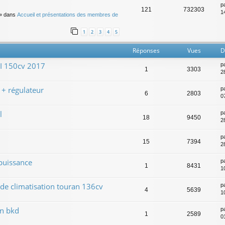
p
121
732303
14
» dans
Accueil et présentations des membres de
1
2
3
4
5
Réponses
Vues
D
DI 150cv 2017
p
1
3303
2
 + régulateur
p
6
2803
0
l
p
18
9450
2
p
15
7394
2
 puissance
p
1
8431
1
de climatisation touran 136cv
p
4
5639
10
an bkd
p
1
2589
0