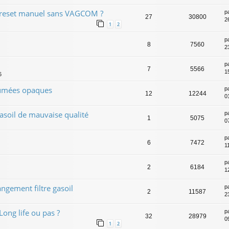
2 reset manuel sans VAGCOM ?
p
27
30800
2
1
2
p
8
7560
2
p
7
5566
1
6
Fumées opaques
p
12
12244
0
asoil de mauvaise qualité
p
1
5075
0
p
6
7472
1
p
2
6184
1
gement filtre gasoil
p
2
11587
2
Long life ou pas ?
p
32
28979
0
1
2