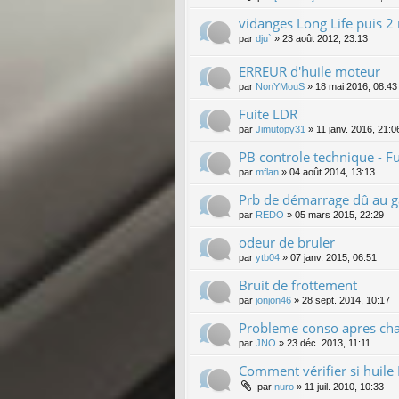
vidanges Long Life puis 
par
dju`
»
23 août 2012, 23:13
ERREUR d'huile moteur
par
NonYMouS
»
18 mai 2016, 08:43
Fuite LDR
par
Jimutopy31
»
11 janv. 2016, 21:0
PB controle technique - 
par
mflan
»
04 août 2014, 13:13
Prb de démarrage dû au g
par
REDO
»
05 mars 2015, 22:29
odeur de bruler
par
ytb04
»
07 janv. 2015, 06:51
Bruit de frottement
par
jonjon46
»
28 sept. 2014, 10:17
Probleme conso apres chan
par
JNO
»
23 déc. 2013, 11:11
Comment vérifier si huile 
par
nuro
»
11 juil. 2010, 10:33