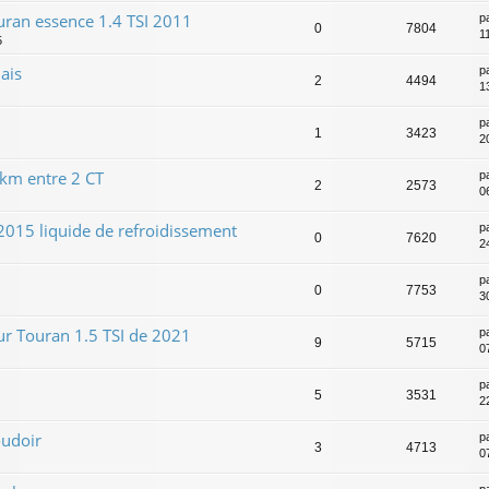
ran essence 1.4 TSI 2011
p
0
7804
1
5
ais
p
2
4494
1
p
1
3423
2
km entre 2 CT
p
2
2573
0
2015 liquide de refroidissement
p
0
7620
24
p
0
7753
3
ur Touran 1.5 TSI de 2021
p
9
5715
0
p
5
3531
2
oudoir
p
3
4713
0