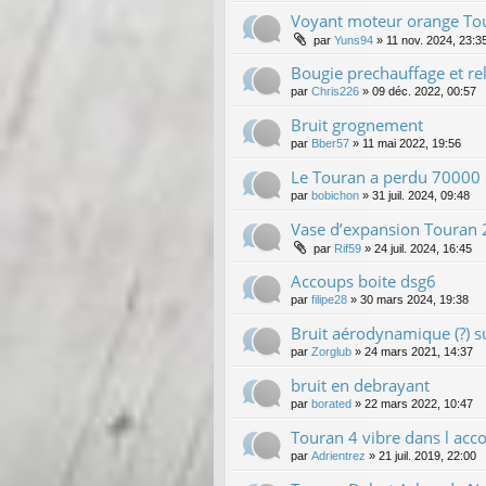
Voyant moteur orange Tou
par
Yuns94
»
11 nov. 2024, 23:3
Bougie prechauffage et rel
par
Chris226
»
09 déc. 2022, 00:57
Bruit grognement
par
Bber57
»
11 mai 2022, 19:56
Le Touran a perdu 70000 
par
bobichon
»
31 juil. 2024, 09:48
Vase d’expansion Touran 
par
Rif59
»
24 juil. 2024, 16:45
Accoups boite dsg6
par
filipe28
»
30 mars 2024, 19:38
Bruit aérodynamique (?) s
par
Zorglub
»
24 mars 2021, 14:37
bruit en debrayant
par
borated
»
22 mars 2022, 10:47
Touran 4 vibre dans l acc
par
Adrientrez
»
21 juil. 2019, 22:00