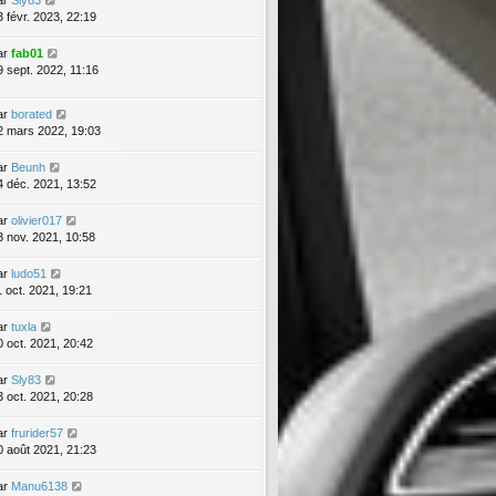
ar
Sly83
3 févr. 2023, 22:19
ar
fab01
9 sept. 2022, 11:16
ar
borated
2 mars 2022, 19:03
ar
Beunh
4 déc. 2021, 13:52
ar
olivier017
3 nov. 2021, 10:58
ar
ludo51
1 oct. 2021, 19:21
ar
tuxla
0 oct. 2021, 20:42
ar
Sly83
3 oct. 2021, 20:28
ar
frurider57
0 août 2021, 21:23
ar
Manu6138