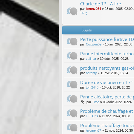
Charte de TP - A lire
par
lorenz054
»
23 oct. 2005, 02:00
TP :)
Sujets
Perte puissance furtive T
par
Coxwen59
»
15 juin 2025, 22:08
Panne intermittente turbo
par
valimar
»
30 déc. 2025, 00:28
produits nettoyants gas-oi
par
berenty
»
11 avr. 2015, 18:24
Durée de vie pneu en 17"
par
tom2446
»
16 oct. 2016, 18:22
Panne aléatoire, perte de
par
Titoo
»
05 août 2022, 16:24
Problème de chauffage et 
par
F-T Cris
»
11 déc. 2024, 09:38
Problème chauffage tour
par
jeromeh67
»
11 nov. 2024, 00:30