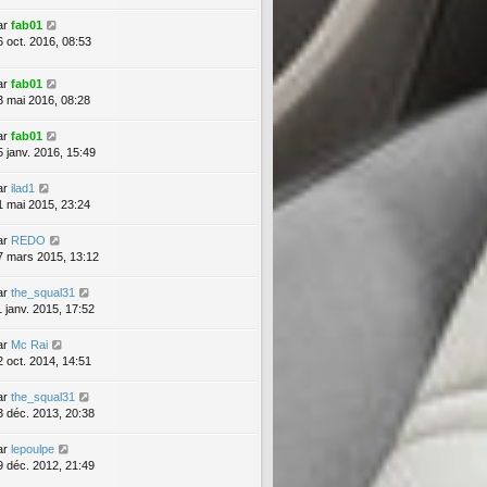
ar
fab01
6 oct. 2016, 08:53
ar
fab01
3 mai 2016, 08:28
ar
fab01
5 janv. 2016, 15:49
ar
ilad1
1 mai 2015, 23:24
ar
REDO
7 mars 2015, 13:12
ar
the_squal31
1 janv. 2015, 17:52
ar
Mc Rai
2 oct. 2014, 14:51
ar
the_squal31
3 déc. 2013, 20:38
ar
lepoulpe
9 déc. 2012, 21:49