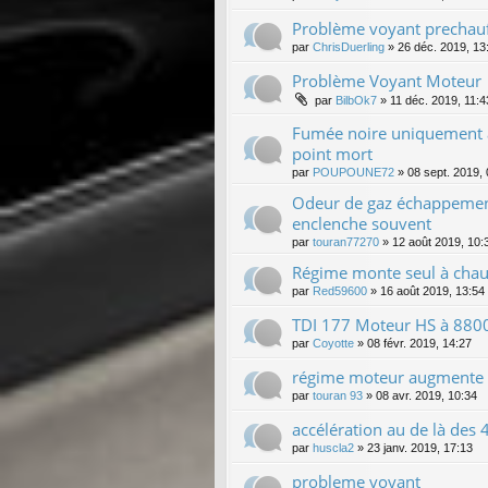
Problème voyant prechauf
par
ChrisDuerling
»
26 déc. 2019, 13
Problème Voyant Moteur
par
BilbOk7
»
11 déc. 2019, 11:4
Fumée noire uniquement à
point mort
par
POUPOUNE72
»
08 sept. 2019,
Odeur de gaz échappement 
enclenche souvent
par
touran77270
»
12 août 2019, 10:
Régime monte seul à chau
par
Red59600
»
16 août 2019, 13:54
TDI 177 Moteur HS à 8800
par
Coyotte
»
08 févr. 2019, 14:27
régime moteur augmente 
par
touran 93
»
08 avr. 2019, 10:34
accélération au de là des 
par
huscla2
»
23 janv. 2019, 17:13
probleme voyant