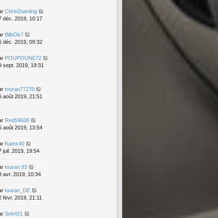
ar
ChrisDuerling
7 déc. 2019, 10:17
ar
BilbOk7
6 déc. 2019, 09:32
ar
POUPOUNE72
9 sept. 2019, 19:31
ar
touran77270
6 août 2019, 21:51
ar
Red59600
6 août 2019, 13:54
ar
Kams40
 juil. 2019, 19:54
ar
touran 93
8 avr. 2019, 10:34
ar
touran_DE
2 févr. 2019, 21:11
ar
Seb421