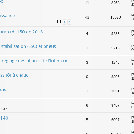
el
p
11
8268
2
uissance
p
43
13020
2
1
2
touran tdi 150 de 2018
p
4
5283
2
stabilisation (ESC) et pneus
p
1
5713
0
 reglage des phares de l'interieur
p
3
4245
1
ssitôt à chaud
p
0
8896
1
ue...
p
1
2851
1
p
6
3497
0
13:37
 140
p
5
6097
1
p