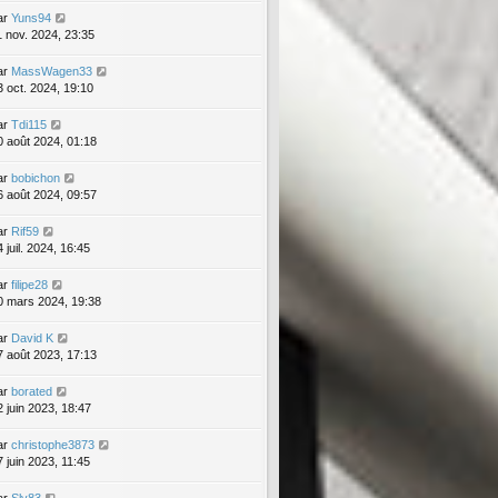
ar
Yuns94
1 nov. 2024, 23:35
ar
MassWagen33
3 oct. 2024, 19:10
ar
Tdi115
0 août 2024, 01:18
ar
bobichon
6 août 2024, 09:57
ar
Rif59
 juil. 2024, 16:45
ar
filipe28
0 mars 2024, 19:38
ar
David K
7 août 2023, 17:13
ar
borated
2 juin 2023, 18:47
ar
christophe3873
7 juin 2023, 11:45