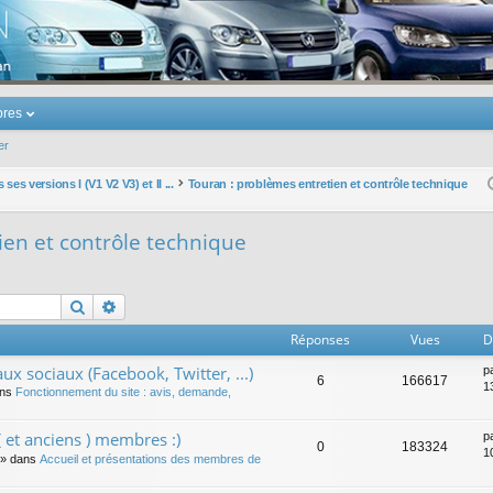
u Volkswagen Touran
res
er
ses versions I (V1 V2 V3) et II ...
Touran : problèmes entretien et contrôle technique
ien et contrôle technique
Rechercher
Recherche avancée
Réponses
Vues
D
ux sociaux (Facebook, Twitter, ...)
p
6
166617
1
ans
Fonctionnement du site : avis, demande,
 et anciens ) membres :)
p
0
183324
1
» dans
Accueil et présentations des membres de