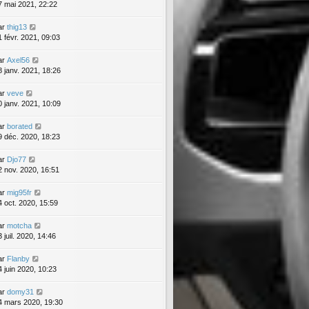
7 mai 2021, 22:22
ar
thig13
1 févr. 2021, 09:03
ar
Axel56
8 janv. 2021, 18:26
ar
veve
0 janv. 2021, 10:09
ar
borated
9 déc. 2020, 18:23
ar
Djo77
2 nov. 2020, 16:51
ar
mig95fr
4 oct. 2020, 15:59
ar
motcha
 juil. 2020, 14:46
ar
Flanby
4 juin 2020, 10:23
ar
domy31
4 mars 2020, 19:30