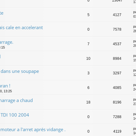
0
13647
1
te
p
5
4127
0
s cale en accelerant
p
0
7578
2
rrage.
p
7
4537
2
9:15
d
p
10
8984
1
 dans une soupape
p
3
3297
1
ran !
p
6
4085
2
0, 13:25
arrage a chaud
p
18
8196
23
TDI 100 2004
p
0
7288
1
 moteur a l'arret aprés vidange .
p
0
4119
1