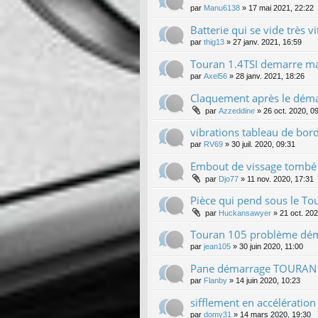
par
Manu6138
»
17 mai 2021, 22:22
Batterie qui se vide très vi
par
thig13
»
27 janv. 2021, 16:59
Touran 1.4TSI demarre mai
par
Axel56
»
28 janv. 2021, 18:26
Claquement après le déma
par
Azzeddine
»
26 oct. 2020, 0
vibrations tableau de bor
par
RV69
»
30 juil. 2020, 09:31
Embout de vissage tombé
par
Djo77
»
11 nov. 2020, 17:31
Pièce qui pend sous le Tou
par
Huckansawyer
»
21 oct. 202
Touran 105 problème dém
par
jean105
»
30 juin 2020, 11:00
Pane démarrage TOURAN 
par
Flanby
»
14 juin 2020, 10:23
sifflement en accélération
par
domy31
»
14 mars 2020, 19:30