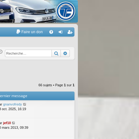
Faire un don
A
FA
on
’e
Q
ne
nr
Rechercher
Recherche avancée
xi
eg
on
ist
re
66 sujets • Page
1
sur
1
r
ernier message
ar
gnanvofredy
3 oct. 2025, 16:19
ar
jef10
0 mars 2013, 09:39