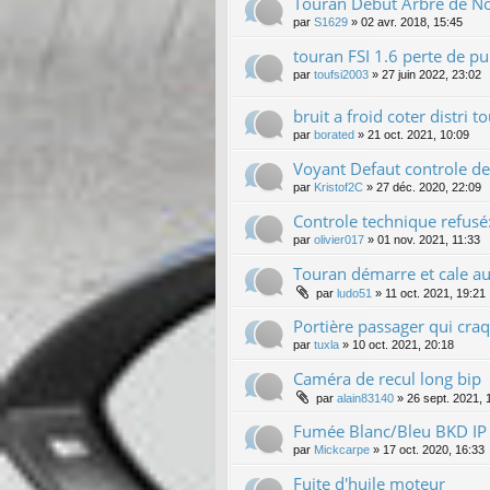
Touran Debut Arbre de No
par
S1629
»
02 avr. 2018, 15:45
touran FSI 1.6 perte de p
par
toufsi2003
»
27 juin 2022, 23:02
bruit a froid coter distri 
par
borated
»
21 oct. 2021, 10:09
Voyant Defaut controle de 
par
Kristof2C
»
27 déc. 2020, 22:09
Controle technique refusé:
par
olivier017
»
01 nov. 2021, 11:33
Touran démarre et cale au
par
ludo51
»
11 oct. 2021, 19:21
Portière passager qui craq
par
tuxla
»
10 oct. 2021, 20:18
Caméra de recul long bip
par
alain83140
»
26 sept. 2021, 
Fumée Blanc/Bleu BKD IP
par
Mickcarpe
»
17 oct. 2020, 16:33
Fuite d'huile moteur