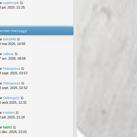
ar
supercook
 juil. 2025, 21:25
ernier message
ar
tom2446
8 mai 2026, 16:56
ar
valimar
7 avr. 2026, 09:08
ar
Hubogosse
8 sept. 2025, 02:57
ar
Hubogosse
8 sept. 2025, 02:52
ar
Oldinego11
0 août 2025, 12:32
ar
tranbert
 juil. 2025, 21:18
ar
fab01
1 déc. 2024, 22:03