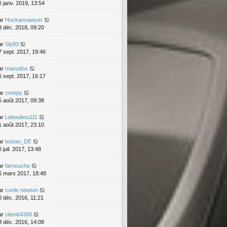
6 janv. 2019, 13:54
ar
Huckansawyer
8 déc. 2018, 09:20
ar
Sly83
7 sept. 2017, 19:46
ar
manudox
6 sept. 2017, 16:17
ar
creepy
5 août 2017, 09:38
ar
Leboubou111
1 août 2017, 23:10
ar
touran_DE
 juil. 2017, 13:48
ar
farnouche
6 mars 2017, 18:48
ar
curtis newton
0 déc. 2016, 11:21
ar
clem64300
3 déc. 2016, 14:08