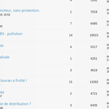
4
5162
0
 moteur, sans protection.
p
1
7019
1
18, 16:52
p
7
6495
2
:45
89 - pollution
p
14
10015
2
se
p
4
5217
2
alisée
p
1
4251
2
p
3
4619
26
ouran a frotté !
p
21
13282
0
5
ute
p
2
4721
2
47
e de distribution ?
p
3
6435
1
:00