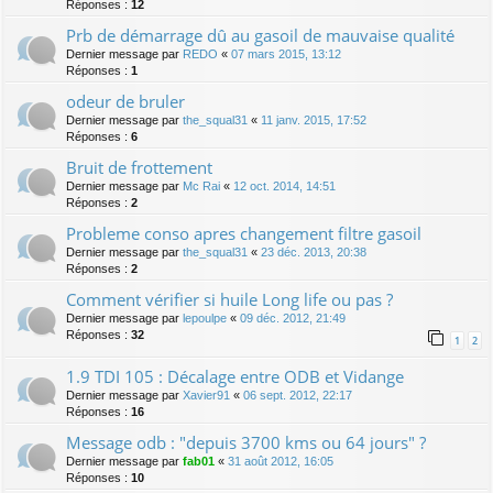
Réponses :
12
Prb de démarrage dû au gasoil de mauvaise qualité
Dernier message par
REDO
«
07 mars 2015, 13:12
Réponses :
1
odeur de bruler
Dernier message par
the_squal31
«
11 janv. 2015, 17:52
Réponses :
6
Bruit de frottement
Dernier message par
Mc Rai
«
12 oct. 2014, 14:51
Réponses :
2
Probleme conso apres changement filtre gasoil
Dernier message par
the_squal31
«
23 déc. 2013, 20:38
Réponses :
2
Comment vérifier si huile Long life ou pas ?
Dernier message par
lepoulpe
«
09 déc. 2012, 21:49
Réponses :
32
1
2
1.9 TDI 105 : Décalage entre ODB et Vidange
Dernier message par
Xavier91
«
06 sept. 2012, 22:17
Réponses :
16
Message odb : "depuis 3700 kms ou 64 jours" ?
Dernier message par
fab01
«
31 août 2012, 16:05
Réponses :
10