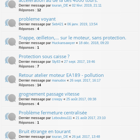
accélération au de là des 4000 tours.
Dernier message par
touran_DE
«
02 févr. 2019, 21:11
Réponses :
12
probleme voyant
Dernier message par
Seb421
«
06 janv. 2019, 13:54
Réponses :
4
Trappe, œilleton,... sur le moteur, sans protection.
Dernier message par
Huckansawyer
«
18 déc. 2018, 09:20
Réponses :
1
Protection sous caisse ?
Dernier message par
Sly83
«
27 sept. 2017, 19:46
Réponses :
7
Retour atelier moteur EA189 - pollution
Dernier message par
manudox
«
26 sept. 2017, 16:17
Réponses :
14
grognement passage vitesse
Dernier message par
creepy
«
25 août 2017, 09:38
Réponses :
4
Problème fermeture centralisée
Dernier message par
Leboubou111
«
21 août 2017, 23:10
Réponses :
1
Bruit étrange en tourant
Dernier message par
touran_DE
«
26 juil. 2017, 13:48