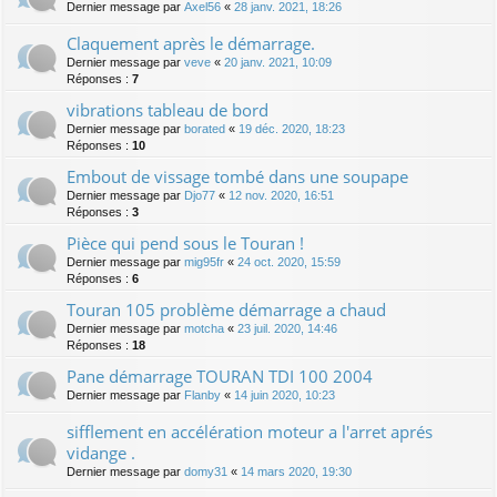
Dernier message par
Axel56
«
28 janv. 2021, 18:26
Claquement après le démarrage.
Dernier message par
veve
«
20 janv. 2021, 10:09
Réponses :
7
vibrations tableau de bord
Dernier message par
borated
«
19 déc. 2020, 18:23
Réponses :
10
Embout de vissage tombé dans une soupape
Dernier message par
Djo77
«
12 nov. 2020, 16:51
Réponses :
3
Pièce qui pend sous le Touran !
Dernier message par
mig95fr
«
24 oct. 2020, 15:59
Réponses :
6
Touran 105 problème démarrage a chaud
Dernier message par
motcha
«
23 juil. 2020, 14:46
Réponses :
18
Pane démarrage TOURAN TDI 100 2004
Dernier message par
Flanby
«
14 juin 2020, 10:23
sifflement en accélération moteur a l'arret aprés
vidange .
Dernier message par
domy31
«
14 mars 2020, 19:30