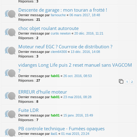
Réponses :
3
Descente de garage : mon touran a frotté !
Dernier message par
farnouche
«
06 mars 2017, 18:48
Réponses :
21
choc objet roulant autoroute
Dernier message par
curtis newton
«
20 déc. 2016, 11:21
Réponses :
2
Moteur neuf EGC ? Courroie de distribution ?
Dernier message par
clem64300
«
13 déc. 2016, 14:08
Réponses :
3
vidanges Long Life puis 2 reset manuel sans VAGCOM
?
Dernier message par
fab01
«
26 oct. 2016, 08:53
Réponses :
27
1
2
ERREUR d'huile moteur
Dernier message par
fab01
«
23 mai 2016, 08:28
Réponses :
8
Fuite LDR
Dernier message par
fab01
«
15 janv. 2016, 15:49
Réponses :
7
PB controle technique - Fumées opaques
Dernier message par
ilad1
«
01 mai 2015, 23:24