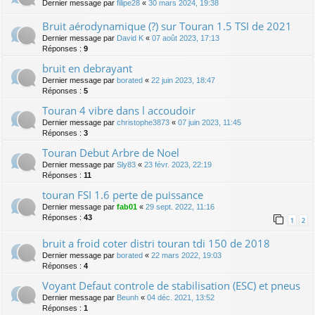
Dernier message par
filipe28
«
30 mars 2024, 19:38
Bruit aérodynamique (?) sur Touran 1.5 TSI de 2021
Dernier message par
David K
«
07 août 2023, 17:13
Réponses :
9
bruit en debrayant
Dernier message par
borated
«
22 juin 2023, 18:47
Réponses :
5
Touran 4 vibre dans l accoudoir
Dernier message par
christophe3873
«
07 juin 2023, 11:45
Réponses :
3
Touran Debut Arbre de Noel
Dernier message par
Sly83
«
23 févr. 2023, 22:19
Réponses :
11
touran FSI 1.6 perte de puissance
Dernier message par
fab01
«
29 sept. 2022, 11:16
Réponses :
43
1
2
bruit a froid coter distri touran tdi 150 de 2018
Dernier message par
borated
«
22 mars 2022, 19:03
Réponses :
4
Voyant Defaut controle de stabilisation (ESC) et pneus
Dernier message par
Beunh
«
04 déc. 2021, 13:52
Réponses :
1