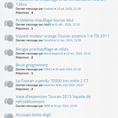
136cv
Dernier message par
tranbert
«
10 juil. 2025, 21:18
Réponses :
4
Problème chauffage touran bkd
Dernier message par
fab01
«
01 déc. 2024, 22:03
Réponses :
1
Voyant moteur orange Touran essence 1.4 TSI 2011
Dernier message par
Yuns94
«
11 nov. 2024, 23:35
Bougie prechauffage et relais
Dernier message par
MassWagen33
«
13 oct. 2024, 19:10
Réponses :
2
Bruit grognement
Dernier message par
Tdi115
«
20 août 2024, 01:18
Réponses :
1
Le Touran a perdu 70000 km entre 2 CT
Dernier message par
bobichon
«
06 août 2024, 09:57
Réponses :
2
Vase d’expansion Touran 2015 liquide de
refroidissement
Dernier message par
Rif59
«
24 juil. 2024, 16:45
Accoups boite dsg6