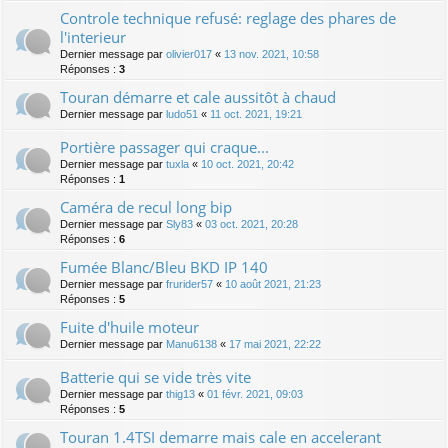
Controle technique refusé: reglage des phares de
l'interieur
Dernier message par
olivier017
«
13 nov. 2021, 10:58
Réponses :
3
Touran démarre et cale aussitôt à chaud
Dernier message par
ludo51
«
11 oct. 2021, 19:21
Portière passager qui craque...
Dernier message par
tuxla
«
10 oct. 2021, 20:42
Réponses :
1
Caméra de recul long bip
Dernier message par
Sly83
«
03 oct. 2021, 20:28
Réponses :
6
Fumée Blanc/Bleu BKD IP 140
Dernier message par
frurider57
«
10 août 2021, 21:23
Réponses :
5
Fuite d'huile moteur
Dernier message par
Manu6138
«
17 mai 2021, 22:22
Batterie qui se vide très vite
Dernier message par
thig13
«
01 févr. 2021, 09:03
Réponses :
5
Touran 1.4TSI demarre mais cale en accelerant