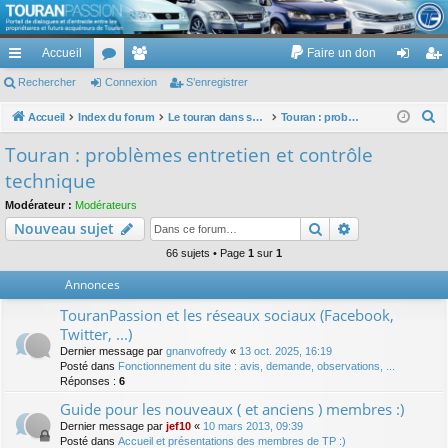
TouranPassion
Accueil
Faire un don
Le forum des propriétaires ou futurs acquéreurs du Volkswagen Touran
cc
Rechercher
or
Connexion
e
S’enregistrer
on
’e
ès
u
m
ne
nr
R
Accueil
Index du forum
Le touran dans ses versions I (V1 V2 V3) et II ...
Touran : problèmes entretien et contrôle technique
e
ra
m
br
xi
eg
Touran : problèmes entretien et contrôle
c
pi
s
es
on
ist
technique
h
de
re
e
Modérateur :
Modérateurs
Rechercher
Recherche av
Nouveau sujet
r
r
c
66 sujets • Page
1
sur
1
h
Annonces
e
TouranPassion et les réseaux sociaux (Facebook,
r
Twitter, ...)
Dernier message par
gnanvofredy
«
13 oct. 2025, 16:19
Posté dans
Fonctionnement du site : avis, demande, observations, ...
Réponses :
6
Guide pour les nouveaux ( et anciens ) membres :)
Dernier message par
jef10
«
10 mars 2013, 09:39
Posté dans
Accueil et présentations des membres de TP :)