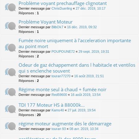
Problème voyant prechauffage clignotant
Dernier message par
ChrisDuerling
«
27 déc. 2019, 10:17
Réponses :
1
Problème Voyant Moteur
Dernier message par
BilbOk7
«
16 déc. 2019, 09:32
Réponses :
1
Fumée noire uniquement à l'acceleration importante
au point mort
Dernier message par
POUPOUNE72
«
29 sept. 2019, 19:31
Réponses :
2
Odeur de gaz échappement dans l habitacle et ventilos
qui s enclenche souvent
Dernier message par
touran77270
«
16 août 2019, 21:51
Réponses :
2
Régime monte seul à chaud + fumée noir
Dernier message par
Red59600
«
16 août 2019, 13:54
TDI 177 Moteur HS à 88000k...
Dernier message par
Kams40
«
27 juil. 2019, 19:54
Réponses :
20
régime moteur augmente dès le démarrage
Dernier message par
touran 93
«
08 avr. 2019, 10:34