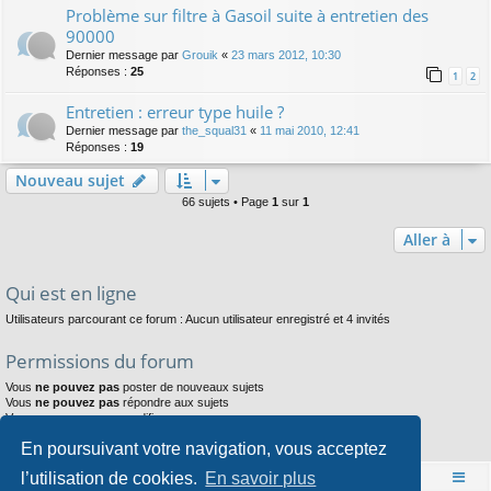
Problème sur filtre à Gasoil suite à entretien des
90000
Dernier message par
Grouik
«
23 mars 2012, 10:30
Réponses :
25
1
2
Entretien : erreur type huile ?
Dernier message par
the_squal31
«
11 mai 2010, 12:41
Réponses :
19
Nouveau sujet
66 sujets • Page
1
sur
1
Aller à
Qui est en ligne
Utilisateurs parcourant ce forum : Aucun utilisateur enregistré et 4 invités
Permissions du forum
Vous
ne pouvez pas
poster de nouveaux sujets
Vous
ne pouvez pas
répondre aux sujets
Vous
ne pouvez pas
modifier vos messages
Vous
ne pouvez pas
supprimer vos messages
En poursuivant votre navigation, vous acceptez
Vous
ne pouvez pas
joindre des fichiers
l’utilisation de cookies.
En savoir plus
Accueil
Index du forum