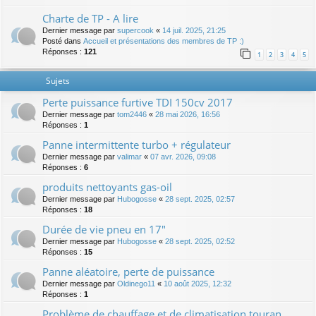
Charte de TP - A lire
Dernier message par
supercook
«
14 juil. 2025, 21:25
Posté dans
Accueil et présentations des membres de TP :)
Réponses :
121
1
2
3
4
5
Sujets
Perte puissance furtive TDI 150cv 2017
Dernier message par
tom2446
«
28 mai 2026, 16:56
Réponses :
1
Panne intermittente turbo + régulateur
Dernier message par
valimar
«
07 avr. 2026, 09:08
Réponses :
6
produits nettoyants gas-oil
Dernier message par
Hubogosse
«
28 sept. 2025, 02:57
Réponses :
18
Durée de vie pneu en 17"
Dernier message par
Hubogosse
«
28 sept. 2025, 02:52
Réponses :
15
Panne aléatoire, perte de puissance
Dernier message par
Oldinego11
«
10 août 2025, 12:32
Réponses :
1
Problème de chauffage et de climatisation touran