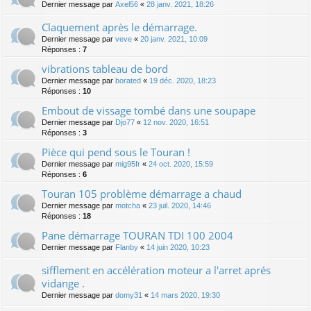
Dernier message par
Axel56
«
28 janv. 2021, 18:26
Claquement après le démarrage.
Dernier message par
veve
«
20 janv. 2021, 10:09
Réponses :
7
vibrations tableau de bord
Dernier message par
borated
«
19 déc. 2020, 18:23
Réponses :
10
Embout de vissage tombé dans une soupape
Dernier message par
Djo77
«
12 nov. 2020, 16:51
Réponses :
3
Pièce qui pend sous le Touran !
Dernier message par
mig95fr
«
24 oct. 2020, 15:59
Réponses :
6
Touran 105 problème démarrage a chaud
Dernier message par
motcha
«
23 juil. 2020, 14:46
Réponses :
18
Pane démarrage TOURAN TDI 100 2004
Dernier message par
Flanby
«
14 juin 2020, 10:23
sifflement en accélération moteur a l'arret aprés
vidange .
Dernier message par
domy31
«
14 mars 2020, 19:30