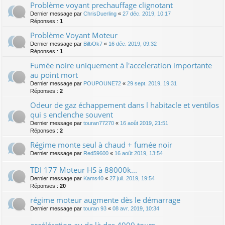
Problème voyant prechauffage clignotant
Dernier message par
ChrisDuerling
«
27 déc. 2019, 10:17
Réponses :
1
Problème Voyant Moteur
Dernier message par
BilbOk7
«
16 déc. 2019, 09:32
Réponses :
1
Fumée noire uniquement à l'acceleration importante
au point mort
Dernier message par
POUPOUNE72
«
29 sept. 2019, 19:31
Réponses :
2
Odeur de gaz échappement dans l habitacle et ventilos
qui s enclenche souvent
Dernier message par
touran77270
«
16 août 2019, 21:51
Réponses :
2
Régime monte seul à chaud + fumée noir
Dernier message par
Red59600
«
16 août 2019, 13:54
TDI 177 Moteur HS à 88000k...
Dernier message par
Kams40
«
27 juil. 2019, 19:54
Réponses :
20
régime moteur augmente dès le démarrage
Dernier message par
touran 93
«
08 avr. 2019, 10:34