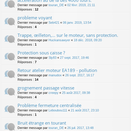
accélération au de là des 4000 tours.
Dernier message par
touran_DE
«
02 févr. 2019, 21:11
Réponses :
12
probleme voyant
Dernier message par
Seb421
«
06 janv. 2019, 13:54
Réponses :
4
Trappe, œilleton,... sur le moteur, sans protection.
Dernier message par
Huckansawyer
«
18 déc. 2018, 09:20
Réponses :
1
Protection sous caisse ?
Dernier message par
Sly83
«
27 sept. 2017, 19:46
Réponses :
7
Retour atelier moteur EA189 - pollution
Dernier message par
manudox
«
26 sept. 2017, 16:17
Réponses :
14
grognement passage vitesse
Dernier message par
creepy
«
25 août 2017, 09:38
Réponses :
4
Problème fermeture centralisée
Dernier message par
Leboubou111
«
21 août 2017, 23:10
Réponses :
1
Bruit étrange en tourant
Dernier message par
touran_DE
«
26 juil. 2017, 13:48