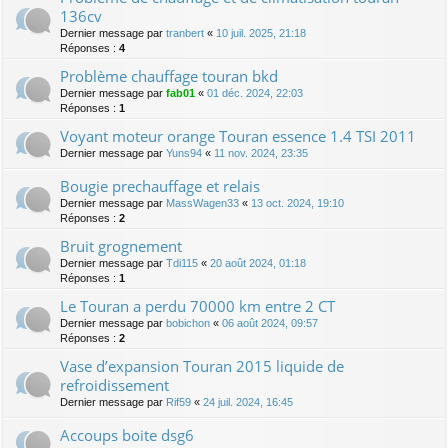
136cv
Dernier message par
tranbert
«
10 juil. 2025, 21:18
Réponses :
4
Problème chauffage touran bkd
Dernier message par
fab01
«
01 déc. 2024, 22:03
Réponses :
1
Voyant moteur orange Touran essence 1.4 TSI 2011
Dernier message par
Yuns94
«
11 nov. 2024, 23:35
Bougie prechauffage et relais
Dernier message par
MassWagen33
«
13 oct. 2024, 19:10
Réponses :
2
Bruit grognement
Dernier message par
Tdi115
«
20 août 2024, 01:18
Réponses :
1
Le Touran a perdu 70000 km entre 2 CT
Dernier message par
bobichon
«
06 août 2024, 09:57
Réponses :
2
Vase d’expansion Touran 2015 liquide de
refroidissement
Dernier message par
Rif59
«
24 juil. 2024, 16:45
Accoups boite dsg6