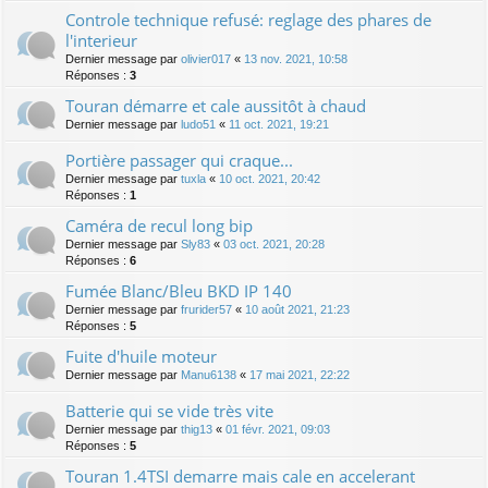
Controle technique refusé: reglage des phares de
l'interieur
Dernier message par
olivier017
«
13 nov. 2021, 10:58
Réponses :
3
Touran démarre et cale aussitôt à chaud
Dernier message par
ludo51
«
11 oct. 2021, 19:21
Portière passager qui craque...
Dernier message par
tuxla
«
10 oct. 2021, 20:42
Réponses :
1
Caméra de recul long bip
Dernier message par
Sly83
«
03 oct. 2021, 20:28
Réponses :
6
Fumée Blanc/Bleu BKD IP 140
Dernier message par
frurider57
«
10 août 2021, 21:23
Réponses :
5
Fuite d'huile moteur
Dernier message par
Manu6138
«
17 mai 2021, 22:22
Batterie qui se vide très vite
Dernier message par
thig13
«
01 févr. 2021, 09:03
Réponses :
5
Touran 1.4TSI demarre mais cale en accelerant