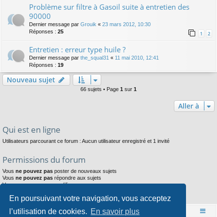
Problème sur filtre à Gasoil suite à entretien des
90000
Dernier message par
Grouik
«
23 mars 2012, 10:30
Réponses :
25
1
2
Entretien : erreur type huile ?
Dernier message par
the_squal31
«
11 mai 2010, 12:41
Réponses :
19
Nouveau sujet
66 sujets • Page
1
sur
1
Aller à
Qui est en ligne
Utilisateurs parcourant ce forum : Aucun utilisateur enregistré et 1 invité
Permissions du forum
Vous
ne pouvez pas
poster de nouveaux sujets
Vous
ne pouvez pas
répondre aux sujets
Vous
ne pouvez pas
modifier vos messages
Vous
ne pouvez pas
supprimer vos messages
En poursuivant votre navigation, vous acceptez
Vous
ne pouvez pas
joindre des fichiers
l’utilisation de cookies.
En savoir plus
Accueil
Index du forum