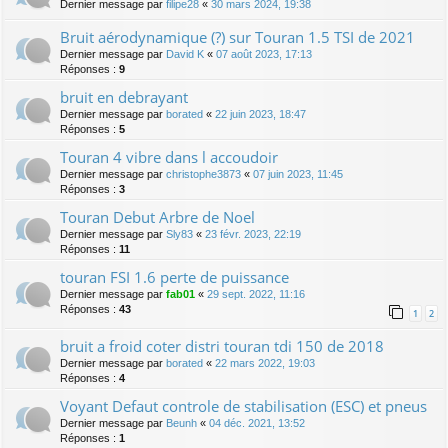
Dernier message par
filipe28
«
30 mars 2024, 19:38
Bruit aérodynamique (?) sur Touran 1.5 TSI de 2021
Dernier message par
David K
«
07 août 2023, 17:13
Réponses :
9
bruit en debrayant
Dernier message par
borated
«
22 juin 2023, 18:47
Réponses :
5
Touran 4 vibre dans l accoudoir
Dernier message par
christophe3873
«
07 juin 2023, 11:45
Réponses :
3
Touran Debut Arbre de Noel
Dernier message par
Sly83
«
23 févr. 2023, 22:19
Réponses :
11
touran FSI 1.6 perte de puissance
Dernier message par
fab01
«
29 sept. 2022, 11:16
Réponses :
43
1
2
bruit a froid coter distri touran tdi 150 de 2018
Dernier message par
borated
«
22 mars 2022, 19:03
Réponses :
4
Voyant Defaut controle de stabilisation (ESC) et pneus
Dernier message par
Beunh
«
04 déc. 2021, 13:52
Réponses :
1