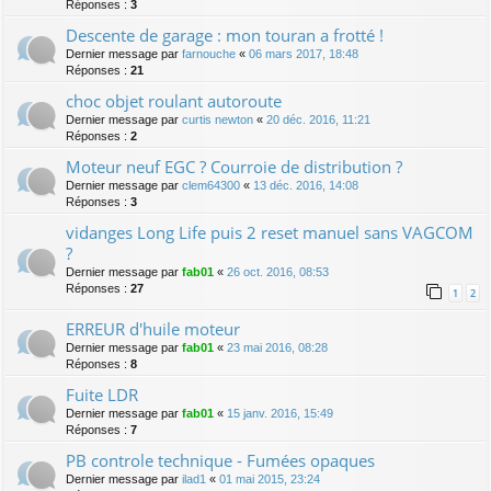
Réponses :
3
Descente de garage : mon touran a frotté !
Dernier message par
farnouche
«
06 mars 2017, 18:48
Réponses :
21
choc objet roulant autoroute
Dernier message par
curtis newton
«
20 déc. 2016, 11:21
Réponses :
2
Moteur neuf EGC ? Courroie de distribution ?
Dernier message par
clem64300
«
13 déc. 2016, 14:08
Réponses :
3
vidanges Long Life puis 2 reset manuel sans VAGCOM
?
Dernier message par
fab01
«
26 oct. 2016, 08:53
Réponses :
27
1
2
ERREUR d'huile moteur
Dernier message par
fab01
«
23 mai 2016, 08:28
Réponses :
8
Fuite LDR
Dernier message par
fab01
«
15 janv. 2016, 15:49
Réponses :
7
PB controle technique - Fumées opaques
Dernier message par
ilad1
«
01 mai 2015, 23:24