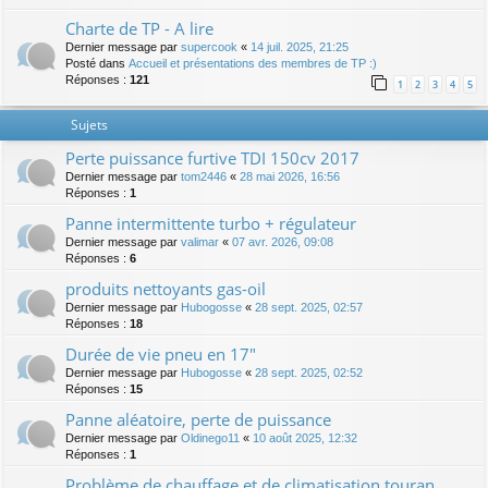
Charte de TP - A lire
Dernier message par
supercook
«
14 juil. 2025, 21:25
Posté dans
Accueil et présentations des membres de TP :)
Réponses :
121
1
2
3
4
5
Sujets
Perte puissance furtive TDI 150cv 2017
Dernier message par
tom2446
«
28 mai 2026, 16:56
Réponses :
1
Panne intermittente turbo + régulateur
Dernier message par
valimar
«
07 avr. 2026, 09:08
Réponses :
6
produits nettoyants gas-oil
Dernier message par
Hubogosse
«
28 sept. 2025, 02:57
Réponses :
18
Durée de vie pneu en 17"
Dernier message par
Hubogosse
«
28 sept. 2025, 02:52
Réponses :
15
Panne aléatoire, perte de puissance
Dernier message par
Oldinego11
«
10 août 2025, 12:32
Réponses :
1
Problème de chauffage et de climatisation touran