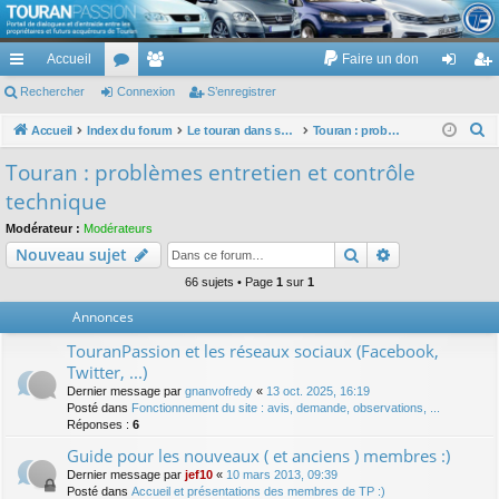
TouranPassion
Accueil
Faire un don
Le forum des propriétaires ou futurs acquéreurs du Volkswagen Touran
cc
Rechercher
or
Connexion
e
S’enregistrer
on
’e
ès
u
m
ne
nr
R
Accueil
Index du forum
Le touran dans ses versions I (V1 V2 V3) et II ...
Touran : problèmes entretien et contrôle technique
e
ra
m
br
xi
eg
Touran : problèmes entretien et contrôle
c
pi
s
es
on
ist
technique
h
de
re
e
Modérateur :
Modérateurs
Rechercher
Recherche av
Nouveau sujet
r
r
c
66 sujets • Page
1
sur
1
h
Annonces
e
TouranPassion et les réseaux sociaux (Facebook,
r
Twitter, ...)
Dernier message par
gnanvofredy
«
13 oct. 2025, 16:19
Posté dans
Fonctionnement du site : avis, demande, observations, ...
Réponses :
6
Guide pour les nouveaux ( et anciens ) membres :)
Dernier message par
jef10
«
10 mars 2013, 09:39
Posté dans
Accueil et présentations des membres de TP :)