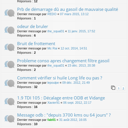
Réponses :
12
Prb de démarrage dû au gasoil de mauvaise qualité
Dernier message par
REDO
«
07 mars 2015, 13:12
Réponses :
1
odeur de bruler
Dernier message par
the_squal31
«
11 janv. 2015, 17:52
Réponses :
6
Bruit de frottement
Dernier message par
Mc Rai
«
12 oct. 2014, 14:51
Réponses :
2
Probleme conso apres changement filtre gasoil
Dernier message par
the_squal31
«
23 déc. 2013, 20:38
Réponses :
2
Comment vérifier si huile Long life ou pas ?
Dernier message par
lepoulpe
«
09 déc. 2012, 21:49
Réponses :
32
1
2
1.9 TDI 105 : Décalage entre ODB et Vidange
Dernier message par
Xavier91
«
06 sept. 2012, 22:17
Réponses :
16
Message odb : "depuis 3700 kms ou 64 jours" ?
Dernier message par
fab01
«
31 août 2012, 16:05
Réponses :
10