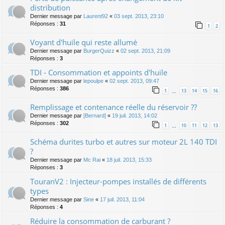
distribution
Dernier message par
Laurent92
«
03 sept. 2013, 23:10
Réponses :
31
1
2
Voyant d'huile qui reste allumé
Dernier message par
BurgerQuizz
«
02 sept. 2013, 21:09
Réponses :
3
TDI - Consommation et appoints d'huile
Dernier message par
lepoulpe
«
02 sept. 2013, 09:47
Réponses :
386
1
13
14
15
16
…
Remplissage et contenance réelle du réservoir ??
Dernier message par
[Bernard]
«
19 juil. 2013, 14:02
Réponses :
302
1
10
11
12
13
…
Schéma durites turbo et autres sur moteur 2L 140 TDI
?
Dernier message par
Mc Rai
«
18 juil. 2013, 15:33
Réponses :
3
TouranV2 : Injecteur-pompes installés de différents
types
Dernier message par
Sine
«
17 juil. 2013, 11:04
Réponses :
4
Réduire la consommation de carburant ?