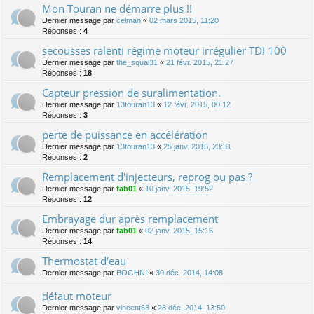
Mon Touran ne démarre plus !!
Dernier message par
celman
«
02 mars 2015, 11:20
Réponses :
4
secousses ralenti régime moteur irrégulier TDI 100
Dernier message par
the_squal31
«
21 févr. 2015, 21:27
Réponses :
18
Capteur pression de suralimentation.
Dernier message par
13touran13
«
12 févr. 2015, 00:12
Réponses :
3
perte de puissance en accélération
Dernier message par
13touran13
«
25 janv. 2015, 23:31
Réponses :
2
Remplacement d'injecteurs, reprog ou pas ?
Dernier message par
fab01
«
10 janv. 2015, 19:52
Réponses :
12
Embrayage dur après remplacement
Dernier message par
fab01
«
02 janv. 2015, 15:16
Réponses :
14
Thermostat d'eau
Dernier message par
BOGHNI
«
30 déc. 2014, 14:08
défaut moteur
Dernier message par
vincent63
«
28 déc. 2014, 13:50