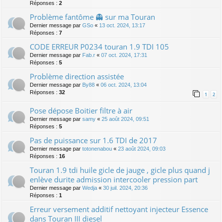
Réponses :
2
Problème fantôme 👻 sur ma Touran
Dernier message par
GSo
«
13 oct. 2024, 13:17
Réponses :
7
CODE ERREUR P0234 touran 1.9 TDI 105
Dernier message par
Fab.r
«
07 oct. 2024, 17:31
Réponses :
5
Problème direction assistée
Dernier message par
By88
«
06 oct. 2024, 13:04
Réponses :
32
1
2
Pose dépose Boitier filtre à air
Dernier message par
samy
«
25 août 2024, 09:51
Réponses :
5
Pas de puissance sur 1.6 TDI de 2017
Dernier message par
totonenabou
«
23 août 2024, 09:03
Réponses :
16
Touran 1.9 tdi huile gicle de jauge , gicle plus quand j
enlève durite admission intercooler pression part
Dernier message par
Wedja
«
30 juil. 2024, 20:36
Réponses :
1
Erreur versement additif nettoyant injecteur Essence
dans Touran III diesel