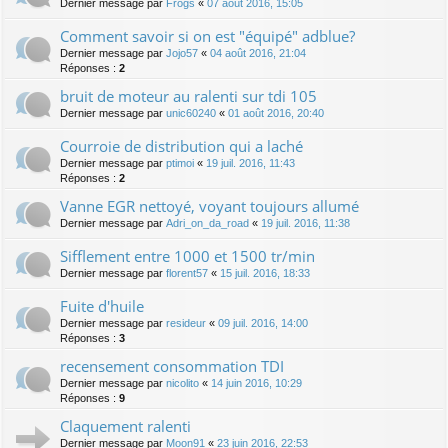
Dernier message par
Frogs
«
07 août 2016, 15:05
Comment savoir si on est "équipé" adblue?
Dernier message par
Jojo57
«
04 août 2016, 21:04
Réponses :
2
bruit de moteur au ralenti sur tdi 105
Dernier message par
unic60240
«
01 août 2016, 20:40
Courroie de distribution qui a laché
Dernier message par
ptimoi
«
19 juil. 2016, 11:43
Réponses :
2
Vanne EGR nettoyé, voyant toujours allumé
Dernier message par
Adri_on_da_road
«
19 juil. 2016, 11:38
Sifflement entre 1000 et 1500 tr/min
Dernier message par
florent57
«
15 juil. 2016, 18:33
Fuite d'huile
Dernier message par
resideur
«
09 juil. 2016, 14:00
Réponses :
3
recensement consommation TDI
Dernier message par
nicolito
«
14 juin 2016, 10:29
Réponses :
9
Claquement ralenti
Dernier message par
Moon91
«
23 juin 2016, 22:53