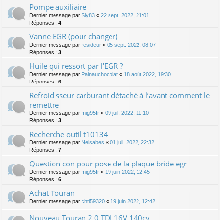
Pompe auxiliaire
Dernier message par
Sly83
«
22 sept. 2022, 21:01
Réponses :
4
Vanne EGR (pour changer)
Dernier message par
resideur
«
05 sept. 2022, 08:07
Réponses :
3
Huile qui ressort par l'EGR ?
Dernier message par
Painauchocolat
«
18 août 2022, 19:30
Réponses :
6
Refroidisseur carburant détaché à l’avant comment le
remettre
Dernier message par
mig95fr
«
09 juil. 2022, 11:10
Réponses :
3
Recherche outil t10134
Dernier message par
Neisabes
«
01 juil. 2022, 22:32
Réponses :
7
Question con pour pose de la plaque bride egr
Dernier message par
mig95fr
«
19 juin 2022, 12:45
Réponses :
6
Achat Touran
Dernier message par
chti59320
«
19 juin 2022, 12:42
Nouveau Touran 2.0 TDI 16V 140cv