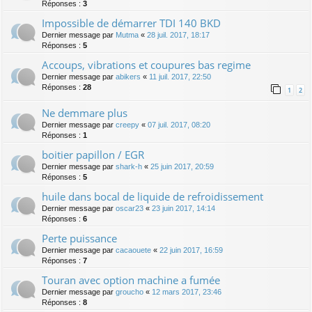
Réponses :
3
Impossible de démarrer TDI 140 BKD
Dernier message par
Mutma
«
28 juil. 2017, 18:17
Réponses :
5
Accoups, vibrations et coupures bas regime
Dernier message par
abikers
«
11 juil. 2017, 22:50
Réponses :
28
1
2
Ne demmare plus
Dernier message par
creepy
«
07 juil. 2017, 08:20
Réponses :
1
boitier papillon / EGR
Dernier message par
shark-h
«
25 juin 2017, 20:59
Réponses :
5
huile dans bocal de liquide de refroidissement
Dernier message par
oscar23
«
23 juin 2017, 14:14
Réponses :
6
Perte puissance
Dernier message par
cacaouete
«
22 juin 2017, 16:59
Réponses :
7
Touran avec option machine a fumée
Dernier message par
groucho
«
12 mars 2017, 23:46
Réponses :
8