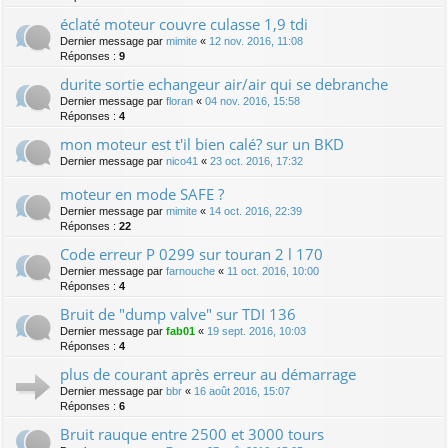
éclaté moteur couvre culasse 1,9 tdi
Dernier message par
mimite
«
12 nov. 2016, 11:08
Réponses :
9
durite sortie echangeur air/air qui se debranche
Dernier message par
floran
«
04 nov. 2016, 15:58
Réponses :
4
mon moteur est t'il bien calé? sur un BKD
Dernier message par
nico41
«
23 oct. 2016, 17:32
moteur en mode SAFE ?
Dernier message par
mimite
«
14 oct. 2016, 22:39
Réponses :
22
Code erreur P 0299 sur touran 2 l 170
Dernier message par
farnouche
«
11 oct. 2016, 10:00
Réponses :
4
Bruit de "dump valve" sur TDI 136
Dernier message par
fab01
«
19 sept. 2016, 10:03
Réponses :
4
plus de courant après erreur au démarrage
Dernier message par
bbr
«
16 août 2016, 15:07
Réponses :
6
Bruit rauque entre 2500 et 3000 tours