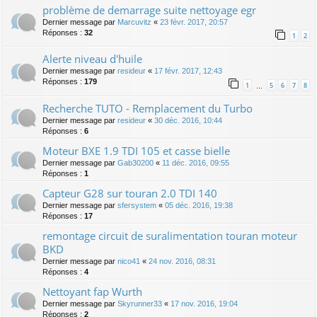
problème de demarrage suite nettoyage egr
Dernier message par
Marcuvitz
«
23 févr. 2017, 20:57
Réponses :
32
1
2
Alerte niveau d'huile
Dernier message par
resideur
«
17 févr. 2017, 12:43
Réponses :
179
1
5
6
7
8
…
Recherche TUTO - Remplacement du Turbo
Dernier message par
resideur
«
30 déc. 2016, 10:44
Réponses :
6
Moteur BXE 1.9 TDI 105 et casse bielle
Dernier message par
Gab30200
«
11 déc. 2016, 09:55
Réponses :
1
Capteur G28 sur touran 2.0 TDI 140
Dernier message par
sfersystem
«
05 déc. 2016, 19:38
Réponses :
17
remontage circuit de suralimentation touran moteur
BKD
Dernier message par
nico41
«
24 nov. 2016, 08:31
Réponses :
4
Nettoyant fap Wurth
Dernier message par
Skyrunner33
«
17 nov. 2016, 19:04
Réponses :
2