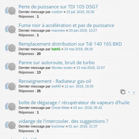
Perte de puissance sur TDI 105 DSG7
Dernier message par
cool1er
«
22 juil. 2018, 20:30
Réponses :
1
Fume noir à accélération et pas de puissance
Dernier message par
maxmino
«
03 juin 2018, 10:27
Réponses :
1
Remplacement distribution sur Tdi 140 16S BKD
Dernier message par
fab01
«
24 mai 2018, 08:20
Réponses :
20
Panne sur autoroute, bruit de turbo
Dernier message par
Nicolas toulon
«
13 mai 2018, 22:07
Réponses :
13
Renseignement - Radiateur gas-oil
Dernier message par
stef40
«
12 avr. 2018, 19:29
Réponses :
25
1
2
boîte de dégazage / récupérateur de vapeurs d'huile
Dernier message par
Oncle fétide
«
03 avr. 2018, 05:42
Réponses :
1
vidange de l'intercooler. des suggestions ?
Dernier message par
kochmar
«
01 avr. 2018, 21:37
Réponses :
5