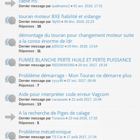
cable HS
Dernier message par
audimanrs2
«
01 avr. 2018, 17:31
touran moteur BXE fiabilité et vidange
Dernier message par
Sly83
«
06 févr. 2018, 22:23
Réponses :
16
démontage du touran pour changement moteur suite
a la conso énorme de ldr
Dernier message par
jo59132
«
03 févr. 2018, 13:54
Réponses :
11
FUMEE BLANCHE PERTE HUILE ET PERTE PUISSANCE
Dernier message par
REDSKIN3360
«
29 oct. 2017, 18:34
Problème démarrage - Mon Touran ne démarre plus
Dernier message par
cycy99
«
07 oct. 2017, 08:49
Réponses :
7
Aide pour interpréter code erreur Vagcom
Dernier message par
cacaouete
«
22 août 2017, 10:48
Réponses :
13
A la recherche de Piges de calage
Dernier message par
Turanza
«
23 mai 2018, 17:33
Réponses :
5
Problème mécatronique
Dernier message par
TS Car
«
17 août 2017, 17:34