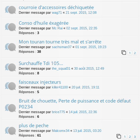
courroie d'accessoires déchiquetée
Dernier message par
wag71
«
21 sept. 2015, 12:08
Conso d'huile éxagérée
Dernier message par
Mc Rai
«
02 sept. 2015, 22:35
Réponses :
3
Mon touran tourne très mal et s'arrête
Dernier message par
sachsman37
«
01 sept. 2015, 19:23
Réponses :
38
1
2
Surchauffe Tdi 105...
Dernier message par
the_squal31
«
30 août 2015, 12:49
Réponses :
8
faisceaux injecteurs
Dernier message par
killer41100
«
20 juil. 2015, 19:11
Réponses :
5
Bruit de chouette, Perte de puissance et code défaut
P0234
Dernier message par
brice775
«
14 juil. 2015, 22:36
Réponses :
6
plus de peche
Dernier message par
Malcomx34
«
13 juil. 2015, 03:20
Réponses :
61
1
2
3