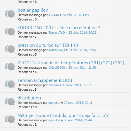
Réponses :
3
boitier papillon
Dernier message par
TSI140
«
24 déc. 2014, 13:30
Réponses :
3
TDI140 DSG 2007 : câble d'accélérateur ?
Dernier message par
TouranAVQ
«
23 déc. 2014, 10:35
Réponses :
7
pression du turbo sur TDI 140
Dernier message par
TouranAVQ
«
23 déc. 2014, 09:41
Réponses :
8
2.0TDI Test sonde de températures (G81) (G72) (G62)
Dernier message par
Criss83200
«
30 nov. 2014, 11:29
Réponses :
10
Temoin Echappement ODB
Dernier message par
awaqui
«
30 sept. 2014, 17:57
Réponses :
3
distribution
Dernier message par
lepoulpe
«
22 sept. 2014, 19:11
Réponses :
8
Nettoyer Sonde Lambda, qui l'a déjà fait ....? ?
Dernier message par
lepoulpe
«
08 août 2014, 21:44
Réponses :
1