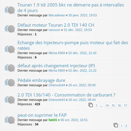
Touran 1.9 tdi 2005 bkc ne démarre pas à intervalles
de 4 jours
Dernier message par
Mecadiman
«
30 janv. 2023, 19:53
Défaut moteur Touran 2.0 TDI 140 CH
Dernier message par
ransson
«
31 déc. 2022, 19:53
Réponses :
1
Echange des Injecteurs-pompe puis moteur qui fait des
ratées
Dernier message par
Micha 6969
«
02 déc. 2022, 21:42
Réponses :
6
défaut après changement injecteur (IP)
Dernier message par
Micha 6969
«
02 déc. 2022, 21:22
Pédale embrayage dure
Dernier message par
Ghimseb44
«
26 oct. 2022, 09:00
2.0 TDI 136/140 - Consommation de carburant ?
Dernier message par
Ghimseb44
«
26 oct. 2022, 08:44
Réponses :
419
1
14
15
16
17
…
peut-on suprimer le FAP
Dernier message par
fab01
«
06 oct. 2022, 16:51
Réponses :
34
1
2