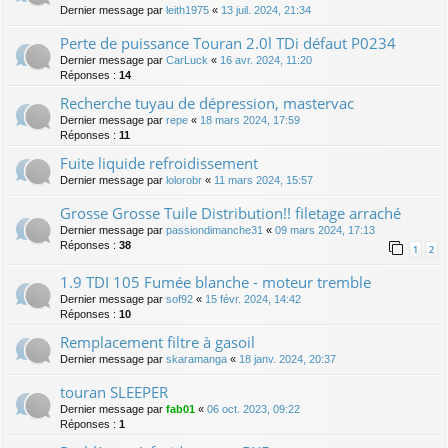
Dernier message par
leith1975
«
13 juil. 2024, 21:34
Perte de puissance Touran 2.0l TDi défaut P0234
Dernier message par
CarLuck
«
16 avr. 2024, 11:20
Réponses :
14
Recherche tuyau de dépression, mastervac
Dernier message par
repe
«
18 mars 2024, 17:59
Réponses :
11
Fuite liquide refroidissement
Dernier message par
lolorobr
«
11 mars 2024, 15:57
Grosse Grosse Tuile Distribution!! filetage arraché
Dernier message par
passiondimanche31
«
09 mars 2024, 17:13
Réponses :
38
1
2
1.9 TDI 105 Fumée blanche - moteur tremble
Dernier message par
sof92
«
15 févr. 2024, 14:42
Réponses :
10
Remplacement filtre à gasoil
Dernier message par
skaramanga
«
18 janv. 2024, 20:37
touran SLEEPER
Dernier message par
fab01
«
06 oct. 2023, 09:22
Réponses :
1