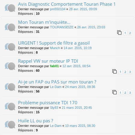
Avis Diagnostic Comportement Touran Phase 1
Dernier message par
pm550104
«
28 avr. 2015, 09:09
Réponses :
10
Mon Touran m'inquiète...
Dernier message par
TOURANSEIZE
«
26 avr. 2015, 23:03
Réponses :
31
1
2
URGENT ! Support de filtre a gasoil
Dernier message par
Munch
«
14 avr. 2015, 10:19
Réponses :
8
Rappel VW sur moteur IP TDI
Dernier message par
fab01
«
12 avr. 2015, 00:54
Réponses :
60
1
2
3
Ai-je un FAP ou PAS sur mon touran ?
Dernier message par
Le Dam
«
24 mars 2015, 09:36
Réponses :
56
1
2
3
Probleme puissance TDI 170
Dernier message par
Sly83
«
21 mars 2015, 20:45
Réponses :
15
Huile LL ou pas ?
Dernier message par
Le Dam
«
10 mars 2015, 08:30
Réponses :
9