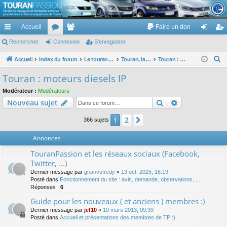
TouranPassion
Accueil
Faire un don
Le forum des propriétaires ou futurs acquéreurs du Volkswagen Touran
cc
Rechercher
or
Connexion
e
S’enregistrer
on
’e
ès
u
m
ne
nr
R
Accueil
Index du forum
Le touran dans ses versions I (V1 V2 V3) et II ...
Touran, la mécanique : moteurs, boites, transmissions, freins, direction, roues
Touran : moteurs diesels IP
e
ra
m
br
xi
eg
Touran : moteurs diesels IP
c
pi
s
es
on
ist
Modérateur :
Modérateurs
h
Rechercher
Recherche av
Nouveau sujet
de
re
e
r
r
2
1
Suivante
366 sujets
c
Annonces
h
e
TouranPassion et les réseaux sociaux (Facebook,
r
Twitter, ...)
Dernier message par
gnanvofredy
«
13 oct. 2025, 16:19
Posté dans
Fonctionnement du site : avis, demande, observations, ...
Réponses :
6
Guide pour les nouveaux ( et anciens ) membres :)
Dernier message par
jef10
«
10 mars 2013, 09:39
Posté dans
Accueil et présentations des membres de TP :)