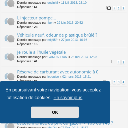
Dernier message par
godiphil
«
11 juil. 2013, 23:10
Réponses :
61
1
2
3
L'injecteur pompe...
Dernier message par
fben
«
29 juin 2013, 20:52
Réponses :
23
Véhicule neuf, odeur de plastique brûlé ?
Dernier message par
mig95fr
«
27 juin 2013, 16:16
Réponses :
15
Je roule à l'huile végétale
Dernier message par
GANDALF007
«
26 mai 2013, 12:28
Réponses :
41
1
2
Réserve de carburant avec autonomie à 0
Dernier message par
lepoulpe
«
02 mars 2013, 15:21
Réponses :
84
1
2
3
4
En poursuivant votre navigation, vous acceptez
Où est le numéro de culasse ?
Dernier message par
Frontline
«
10 févr. 2013, 14:14
l’utilisation de cookies.
En savoir plus
Quel TDI pour meilleure revente : 140 ou 105 ?
Dernier message par
Frontline
«
07 févr. 2013, 21:00
OK
Réponses :
12
avec la montée du prix du gazoil -> 105 ou 140 ?
Dernier message par
Mc Rai
«
07 févr. 2013, 15:57