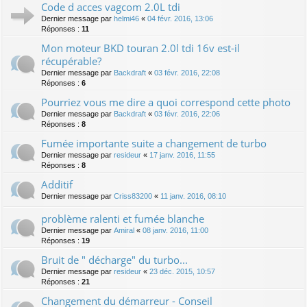
Code d acces vagcom 2.0L tdi
Dernier message par
helmi46
«
04 févr. 2016, 13:06
Réponses :
11
Mon moteur BKD touran 2.0l tdi 16v est-il
récupérable?
Dernier message par
Backdraft
«
03 févr. 2016, 22:08
Réponses :
6
Pourriez vous me dire a quoi correspond cette photo
Dernier message par
Backdraft
«
03 févr. 2016, 22:06
Réponses :
8
Fumée importante suite a changement de turbo
Dernier message par
resideur
«
17 janv. 2016, 11:55
Réponses :
8
Additif
Dernier message par
Criss83200
«
11 janv. 2016, 08:10
problème ralenti et fumée blanche
Dernier message par
Amiral
«
08 janv. 2016, 11:00
Réponses :
19
Bruit de " décharge" du turbo...
Dernier message par
resideur
«
23 déc. 2015, 10:57
Réponses :
21
Changement du démarreur - Conseil