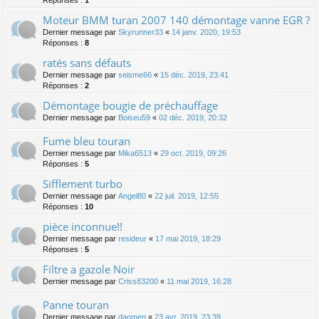
Réponses :
1
Moteur BMM turan 2007 140 démontage vanne EGR ?
Dernier message par
Skyrunner33
«
14 janv. 2020, 19:53
Réponses :
8
ratés sans défauts
Dernier message par
seisme66
«
15 déc. 2019, 23:41
Réponses :
2
Démontage bougie de préchauffage
Dernier message par
Boiseu59
«
02 déc. 2019, 20:32
Fume bleu touran
Dernier message par
Mika6513
«
29 oct. 2019, 09:26
Réponses :
5
Sifflement turbo
Dernier message par
Angel80
«
22 juil. 2019, 12:55
Réponses :
10
pièce inconnue!!
Dernier message par
resideur
«
17 mai 2019, 18:29
Réponses :
5
Filtre a gazole Noir
Dernier message par
Criss83200
«
11 mai 2019, 16:28
Panne touran
Dernier message par
daomen
«
23 avr. 2019, 23:39