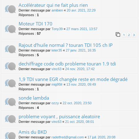
Accélérateur qui ne fait plus rien
Dernier message par
amibien
«
20 avr. 2021, 22:29
Réponses :
1
Moteur TDI 170
Dernier message par
Tony39
«
27 mars 2021, 13:57
Réponses :
57
1
2
3
Rajout d'huile normal ? touran TDI 105 ch IP
Dernier message par
teter35
«
27 janv. 2021, 16:35
Réponses :
5
dechiffrage code odb probleme touran 1.9 tdi
Dernier message par
vinc63
«
24 nov. 2020, 17:42
1,9 TDI vanne EGR changée reste en mode dégradé
Dernier message par
mig95fr
«
13 nov. 2020, 09:49
Réponses :
1
sonde lambda
Dernier message par
ozzy
«
22 oct. 2020, 23:50
Réponses :
4
probleme voyant , puissance aleatoire
Dernier message par
vinc63
«
21 oct. 2020, 08:01
Amis du BKD
Dernier message par
radetfred@gmail.com
«
17 juil. 2020, 20:08