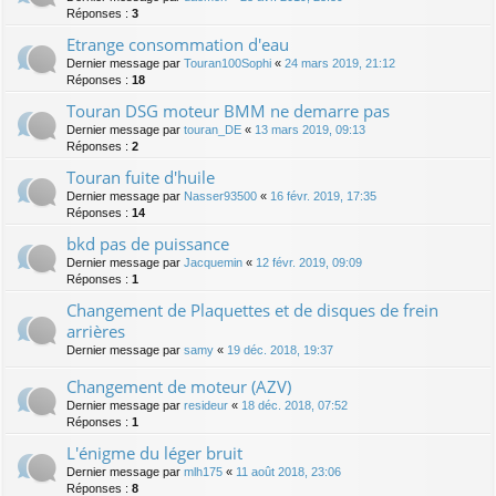
Réponses :
3
Etrange consommation d'eau
Dernier message par
Touran100Sophi
«
24 mars 2019, 21:12
Réponses :
18
Touran DSG moteur BMM ne demarre pas
Dernier message par
touran_DE
«
13 mars 2019, 09:13
Réponses :
2
Touran fuite d'huile
Dernier message par
Nasser93500
«
16 févr. 2019, 17:35
Réponses :
14
bkd pas de puissance
Dernier message par
Jacquemin
«
12 févr. 2019, 09:09
Réponses :
1
Changement de Plaquettes et de disques de frein
arrières
Dernier message par
samy
«
19 déc. 2018, 19:37
Changement de moteur (AZV)
Dernier message par
resideur
«
18 déc. 2018, 07:52
Réponses :
1
L'énigme du léger bruit
Dernier message par
mlh175
«
11 août 2018, 23:06
Réponses :
8