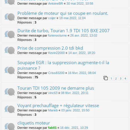
Dernier message par
AntoineBR
«
30 mai 2022, 10:58
Problème de moteur qui se coupe en roulant.
Dernier message par
coijer
«
18 mai 2022, 11:04
Réponses :
3
Durite de turbo, Touran 1.9 TDI 105 BXE 2007
Dernier message par
furienocturne
«
26 avr. 2022, 13:02
Réponses :
3
Prise de compression 2.0 tdi bkd
Dernier message par
Kevin22000
«
14 avr. 2022, 18:20
Soupape EGR : la suppression augmente-t-il la
puissance ?
Dernier message par
Criss83200
«
16 févr. 2022, 08:04
Réponses :
75
1
2
3
4
Touran TDI 105 2009 ne demarre plus
Dernier message par
vinc63
«
08 févr. 2022, 20:11
Réponses :
5
Voyant prechauffage + régulateur vitesse
Dernier message par
Marieb
«
03 janv. 2022, 15:50
Réponses :
3
cliquetis moteur
Dernier message par
fab01
«
16 déc. 2021, 10:29