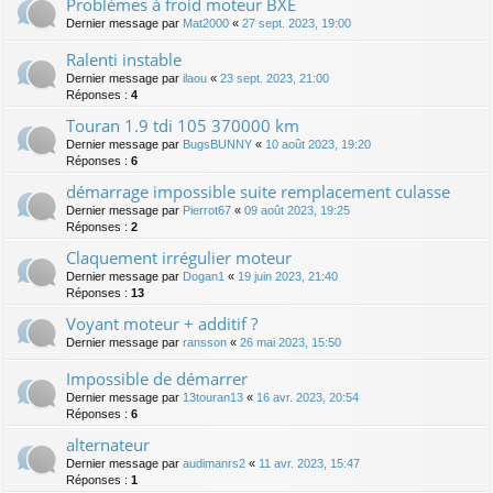
Problèmes à froid moteur BXE
Dernier message par
Mat2000
«
27 sept. 2023, 19:00
Ralenti instable
Dernier message par
ilaou
«
23 sept. 2023, 21:00
Réponses :
4
Touran 1.9 tdi 105 370000 km
Dernier message par
BugsBUNNY
«
10 août 2023, 19:20
Réponses :
6
démarrage impossible suite remplacement culasse
Dernier message par
Pierrot67
«
09 août 2023, 19:25
Réponses :
2
Claquement irrégulier moteur
Dernier message par
Dogan1
«
19 juin 2023, 21:40
Réponses :
13
Voyant moteur + additif ?
Dernier message par
ransson
«
26 mai 2023, 15:50
Impossible de démarrer
Dernier message par
13touran13
«
16 avr. 2023, 20:54
Réponses :
6
alternateur
Dernier message par
audimanrs2
«
11 avr. 2023, 15:47
Réponses :
1