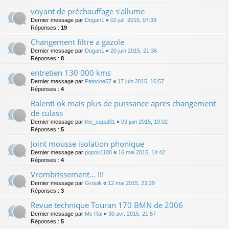
voyant de préchauffage s'allume
Dernier message par
Dogan1
«
02 juil. 2015, 07:39
Réponses :
19
Changement filtre a gazole
Dernier message par
Dogan1
«
20 juin 2015, 21:36
Réponses :
8
entretien 130 000 kms
Dernier message par
Patoche57
«
17 juin 2015, 16:57
Réponses :
4
Ralenti ok mais plus de puissance apres changement
de culass
Dernier message par
the_squal31
«
03 juin 2015, 19:02
Réponses :
5
Joint mousse isolation phonique
Dernier message par
popov1100
«
16 mai 2015, 14:42
Réponses :
4
Vrombrissement... !!!
Dernier message par
Grouik
«
12 mai 2015, 23:29
Réponses :
3
Revue technique Touran 170 BMN de 2006
Dernier message par
Mc Rai
«
30 avr. 2015, 21:57
Réponses :
5