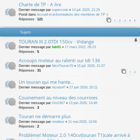
Charte de TP - A lire
Dernier message par
supercook
«
14 juil. 2025, 21:25
Posté dans
Accueil et présentations des membres de TP :)
Réponses :
121
1
2
3
4
5
Sujets
TOURAN III 2.0TDI 150cv - Vidange
Dernier message par
fab01
«
17 mars 2022, 09:23
Réponses :
5
Accoups moteur au ralenti sur tdi 136
Dernier message par
NicoTouran76
«
15 juil. 2026, 21:07
Réponses :
31
1
2
Un touran qui me hante...
Dernier message par
nicodu47
«
27 juin 2026, 20:11
Couinement au niveau des courroies
Dernier message par
Om1907
«
13 juin 2026, 14:48
Réponses :
3
Touran ne démarre plus
Dernier message par
resideur
«
21 mai 2026, 10:56
Réponses :
2
Problème! Moteur 2.0 140cv(touran T1)cale arrivé à