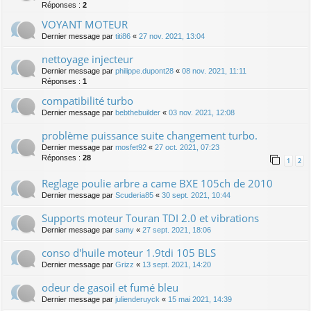
Réponses :
2
VOYANT MOTEUR
Dernier message par
titi86
«
27 nov. 2021, 13:04
nettoyage injecteur
Dernier message par
philippe.dupont28
«
08 nov. 2021, 11:11
Réponses :
1
compatibilité turbo
Dernier message par
bebthebuilder
«
03 nov. 2021, 12:08
problème puissance suite changement turbo.
Dernier message par
mosfet92
«
27 oct. 2021, 07:23
Réponses :
28
1
2
Reglage poulie arbre a came BXE 105ch de 2010
Dernier message par
Scuderia85
«
30 sept. 2021, 10:44
Supports moteur Touran TDI 2.0 et vibrations
Dernier message par
samy
«
27 sept. 2021, 18:06
conso d'huile moteur 1.9tdi 105 BLS
Dernier message par
Grizz
«
13 sept. 2021, 14:20
odeur de gasoil et fumé bleu
Dernier message par
julienderuyck
«
15 mai 2021, 14:39