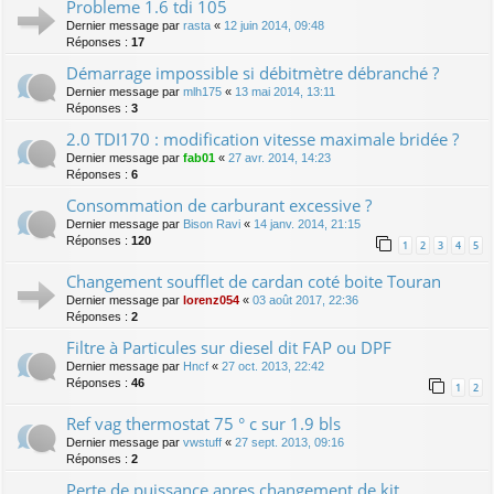
Probleme 1.6 tdi 105
Dernier message par
rasta
«
12 juin 2014, 09:48
Réponses :
17
Démarrage impossible si débitmètre débranché ?
Dernier message par
mlh175
«
13 mai 2014, 13:11
Réponses :
3
2.0 TDI170 : modification vitesse maximale bridée ?
Dernier message par
fab01
«
27 avr. 2014, 14:23
Réponses :
6
Consommation de carburant excessive ?
Dernier message par
Bison Ravi
«
14 janv. 2014, 21:15
Réponses :
120
1
2
3
4
5
Changement soufflet de cardan coté boite Touran
Dernier message par
lorenz054
«
03 août 2017, 22:36
Réponses :
2
Filtre à Particules sur diesel dit FAP ou DPF
Dernier message par
Hncf
«
27 oct. 2013, 22:42
Réponses :
46
1
2
Ref vag thermostat 75 ° c sur 1.9 bls
Dernier message par
vwstuff
«
27 sept. 2013, 09:16
Réponses :
2
Perte de puissance apres changement de kit