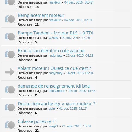
Dernier message par
resideur
«
04 déc. 2015, 08:47
Réponses :
16
Remplacement moteur
Dernier message par
resideur
«
04 nov. 2015, 02:07
Réponses :
12
Pompe Tandem - Moteur BLS 1.9 TDI
Dernier message par
w2key
«
02 nov. 2015, 15:25
Réponses :
5
Bruit à l’accélération coté gauche
Dernier message par
rudymaty
«
22 oct. 2015, 04:19
Réponses :
8
Volant moteur ! Qu'est ce que c'est ?
Dernier message par
rudymaty
«
14 oct. 2015, 05:04
Réponses :
4
demande de renseignement tdi bxe
Dernier message par
thitidamour
«
10 oct. 2015, 18:46
Réponses :
2
Durite debranche egr voyant moteur ?
Dernier message par
guits
«
01 oct. 2015, 22:17
Réponses :
6
Culasse poreuse +1
Dernier message par
wag71
«
21 sept. 2015, 15:06
Réponses :
22