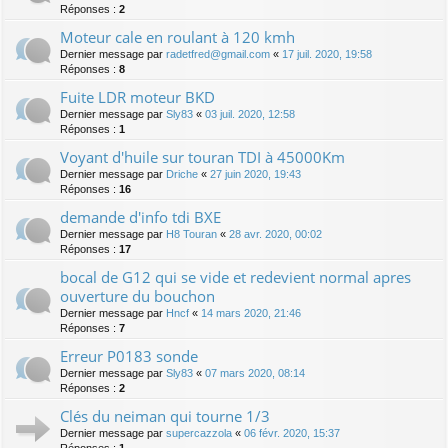
Réponses :
2
Moteur cale en roulant à 120 kmh
Dernier message par
radetfred@gmail.com
«
17 juil. 2020, 19:58
Réponses :
8
Fuite LDR moteur BKD
Dernier message par
Sly83
«
03 juil. 2020, 12:58
Réponses :
1
Voyant d'huile sur touran TDI à 45000Km
Dernier message par
Driche
«
27 juin 2020, 19:43
Réponses :
16
demande d'info tdi BXE
Dernier message par
H8 Touran
«
28 avr. 2020, 00:02
Réponses :
17
bocal de G12 qui se vide et redevient normal apres
ouverture du bouchon
Dernier message par
Hncf
«
14 mars 2020, 21:46
Réponses :
7
Erreur P0183 sonde
Dernier message par
Sly83
«
07 mars 2020, 08:14
Réponses :
2
Clés du neiman qui tourne 1/3
Dernier message par
supercazzola
«
06 févr. 2020, 15:37