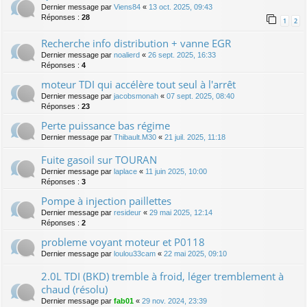
Dernier message par
Viens84
«
13 oct. 2025, 09:43
Réponses :
28
1
2
Recherche info distribution + vanne EGR
Dernier message par
noalierd
«
26 sept. 2025, 16:33
Réponses :
4
moteur TDI qui accélère tout seul à l'arrêt
Dernier message par
jacobsmonah
«
07 sept. 2025, 08:40
Réponses :
23
Perte puissance bas régime
Dernier message par
Thibault.M30
«
21 juil. 2025, 11:18
Fuite gasoil sur TOURAN
Dernier message par
laplace
«
11 juin 2025, 10:00
Réponses :
3
Pompe à injection paillettes
Dernier message par
resideur
«
29 mai 2025, 12:14
Réponses :
2
probleme voyant moteur et P0118
Dernier message par
loulou33cam
«
22 mai 2025, 09:10
2.0L TDI (BKD) tremble à froid, léger tremblement à
chaud (résolu)
Dernier message par
fab01
«
29 nov. 2024, 23:39