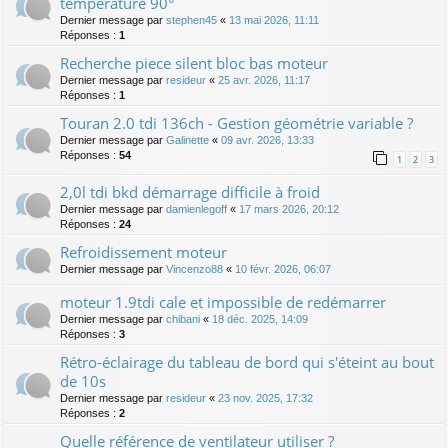
température 90°
Dernier message par
stephen45
«
13 mai 2026, 11:11
Réponses :
1
Recherche piece silent bloc bas moteur
Dernier message par
resideur
«
25 avr. 2026, 11:17
Réponses :
1
Touran 2.0 tdi 136ch - Gestion géométrie variable ?
Dernier message par
Galinette
«
09 avr. 2026, 13:33
Réponses :
54
1
2
3
2,0l tdi bkd démarrage difficile à froid
Dernier message par
damienlegoff
«
17 mars 2026, 20:12
Réponses :
24
Refroidissement moteur
Dernier message par
Vincenzo88
«
10 févr. 2026, 06:07
moteur 1.9tdi cale et impossible de redémarrer
Dernier message par
chibani
«
18 déc. 2025, 14:09
Réponses :
3
Rétro-éclairage du tableau de bord qui s'éteint au bout
de 10s
Dernier message par
resideur
«
23 nov. 2025, 17:32
Réponses :
2
Quelle référence de ventilateur utiliser ?