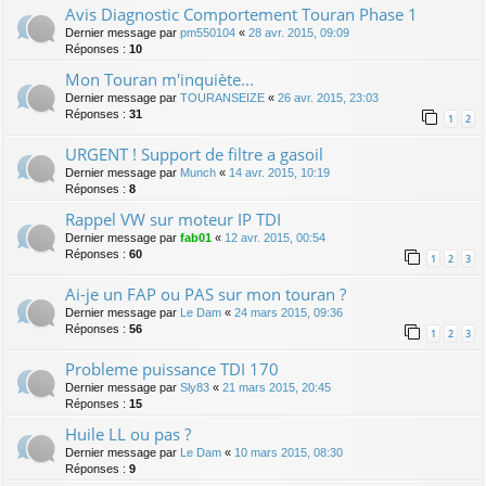
Avis Diagnostic Comportement Touran Phase 1
Dernier message par
pm550104
«
28 avr. 2015, 09:09
Réponses :
10
Mon Touran m'inquiète...
Dernier message par
TOURANSEIZE
«
26 avr. 2015, 23:03
Réponses :
31
1
2
URGENT ! Support de filtre a gasoil
Dernier message par
Munch
«
14 avr. 2015, 10:19
Réponses :
8
Rappel VW sur moteur IP TDI
Dernier message par
fab01
«
12 avr. 2015, 00:54
Réponses :
60
1
2
3
Ai-je un FAP ou PAS sur mon touran ?
Dernier message par
Le Dam
«
24 mars 2015, 09:36
Réponses :
56
1
2
3
Probleme puissance TDI 170
Dernier message par
Sly83
«
21 mars 2015, 20:45
Réponses :
15
Huile LL ou pas ?
Dernier message par
Le Dam
«
10 mars 2015, 08:30
Réponses :
9