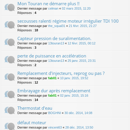
Mon Touran ne démarre plus !!
Dernier message par
celman
«
02 mars 2015, 11:20
Réponses :
4
secousses ralenti régime moteur irrégulier TDI 100
Dernier message par
the_squal31
«
21 févr. 2015, 21:27
Réponses :
18
Capteur pression de suralimentation.
Dernier message par
13touran13
«
12 févr. 2015, 00:12
Réponses :
3
perte de puissance en accélération
Dernier message par
13touran13
«
25 janv. 2015, 23:31
Réponses :
2
Remplacement d'injecteurs, reprog ou pas ?
Dernier message par
fab01
«
10 janv. 2015, 19:52
Réponses :
12
Embrayage dur après remplacement
Dernier message par
fab01
«
02 janv. 2015, 15:16
Réponses :
14
Thermostat d'eau
Dernier message par
BOGHNI
«
30 déc. 2014, 14:08
défaut moteur
Dernier message par
vincent63
«
28 déc. 2014, 13:50