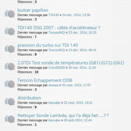
Réponses :
3
boitier papillon
Dernier message par
TSI140
«
24 déc. 2014, 13:30
Réponses :
3
TDI140 DSG 2007 : câble d'accélérateur ?
Dernier message par
TouranAVQ
«
23 déc. 2014, 10:35
Réponses :
7
pression du turbo sur TDI 140
Dernier message par
TouranAVQ
«
23 déc. 2014, 09:41
Réponses :
8
2.0TDI Test sonde de températures (G81) (G72) (G62)
Dernier message par
Criss83200
«
30 nov. 2014, 11:29
Réponses :
10
Temoin Echappement ODB
Dernier message par
awaqui
«
30 sept. 2014, 17:57
Réponses :
3
distribution
Dernier message par
lepoulpe
«
22 sept. 2014, 19:11
Réponses :
8
Nettoyer Sonde Lambda, qui l'a déjà fait ....? ?
Dernier message par
lepoulpe
«
08 août 2014, 21:44
Réponses :
1