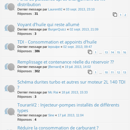
distribution
Dernier message par
Laurent92
«
03 sept. 2013, 23:10
Réponses :
31
1
2
Voyant d'huile qui reste allumé
Dernier message par
BurgerQuizz
«
02 sept. 2013, 21:09
Réponses :
3
TDI - Consommation et appoints d'huile
Dernier message par
lepoulpe
«
02 sept. 2013, 09:47
Réponses :
386
1
13
14
15
16
…
Remplissage et contenance réelle du réservoir ??
Dernier message par
[Bernard]
«
19 juil. 2013, 14:02
Réponses :
302
1
10
11
12
13
…
Schéma durites turbo et autres sur moteur 2L 140 TDI
?
Dernier message par
Mc Rai
«
18 juil. 2013, 15:33
Réponses :
3
TouranV2 : Injecteur-pompes installés de différents
types
Dernier message par
Sine
«
17 juil. 2013, 11:04
Réponses :
4
Réduire la consommation de carburant ?