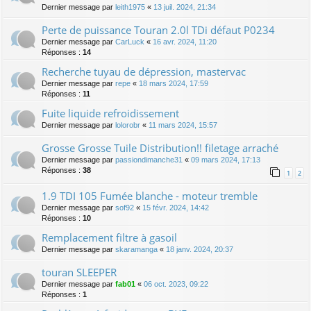
Dernier message par
leith1975
«
13 juil. 2024, 21:34
Perte de puissance Touran 2.0l TDi défaut P0234
Dernier message par
CarLuck
«
16 avr. 2024, 11:20
Réponses :
14
Recherche tuyau de dépression, mastervac
Dernier message par
repe
«
18 mars 2024, 17:59
Réponses :
11
Fuite liquide refroidissement
Dernier message par
lolorobr
«
11 mars 2024, 15:57
Grosse Grosse Tuile Distribution!! filetage arraché
Dernier message par
passiondimanche31
«
09 mars 2024, 17:13
Réponses :
38
1
2
1.9 TDI 105 Fumée blanche - moteur tremble
Dernier message par
sof92
«
15 févr. 2024, 14:42
Réponses :
10
Remplacement filtre à gasoil
Dernier message par
skaramanga
«
18 janv. 2024, 20:37
touran SLEEPER
Dernier message par
fab01
«
06 oct. 2023, 09:22
Réponses :
1