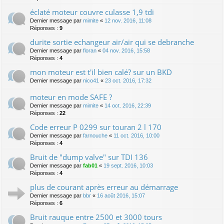
éclaté moteur couvre culasse 1,9 tdi
Dernier message par
mimite
«
12 nov. 2016, 11:08
Réponses :
9
durite sortie echangeur air/air qui se debranche
Dernier message par
floran
«
04 nov. 2016, 15:58
Réponses :
4
mon moteur est t'il bien calé? sur un BKD
Dernier message par
nico41
«
23 oct. 2016, 17:32
moteur en mode SAFE ?
Dernier message par
mimite
«
14 oct. 2016, 22:39
Réponses :
22
Code erreur P 0299 sur touran 2 l 170
Dernier message par
farnouche
«
11 oct. 2016, 10:00
Réponses :
4
Bruit de "dump valve" sur TDI 136
Dernier message par
fab01
«
19 sept. 2016, 10:03
Réponses :
4
plus de courant après erreur au démarrage
Dernier message par
bbr
«
16 août 2016, 15:07
Réponses :
6
Bruit rauque entre 2500 et 3000 tours