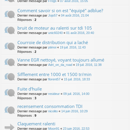
Dernier message par
Frogs
«
07 août 2016, 15:05
Comment savoir si on est "équipé" adblue?
Dernier message par
Jojo57
«
04 août 2016, 21:04
Réponses :
2
bruit de moteur au ralenti sur tdi 105
Dernier message par
unic60240
«
01 août 2016, 20:40
Courroie de distribution qui a laché
Dernier message par
ptimoi
«
19 juil. 2016, 11:43
Réponses :
2
Vanne EGR nettoyé, voyant toujours allumé
Dernier message par
Adri_on_da_road
«
19 juil. 2016, 11:38
Sifflement entre 1000 et 1500 tr/min
Dernier message par
florent57
«
15 juil. 2016, 18:33
Fuite d'huile
Dernier message par
resideur
«
09 juil. 2016, 14:00
Réponses :
3
recensement consommation TDI
Dernier message par
nicolito
«
14 juin 2016, 10:29
Réponses :
9
Claquement ralenti
Dernier message par
Moon91
«
23 juin 2016, 22:53