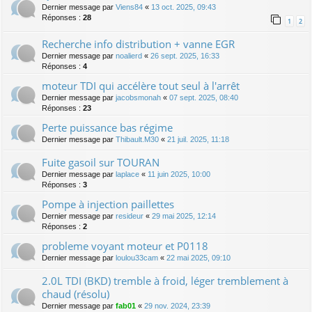
Dernier message par
Viens84
«
13 oct. 2025, 09:43
Réponses :
28
1
2
Recherche info distribution + vanne EGR
Dernier message par
noalierd
«
26 sept. 2025, 16:33
Réponses :
4
moteur TDI qui accélère tout seul à l'arrêt
Dernier message par
jacobsmonah
«
07 sept. 2025, 08:40
Réponses :
23
Perte puissance bas régime
Dernier message par
Thibault.M30
«
21 juil. 2025, 11:18
Fuite gasoil sur TOURAN
Dernier message par
laplace
«
11 juin 2025, 10:00
Réponses :
3
Pompe à injection paillettes
Dernier message par
resideur
«
29 mai 2025, 12:14
Réponses :
2
probleme voyant moteur et P0118
Dernier message par
loulou33cam
«
22 mai 2025, 09:10
2.0L TDI (BKD) tremble à froid, léger tremblement à
chaud (résolu)
Dernier message par
fab01
«
29 nov. 2024, 23:39