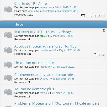
Charte de TP - A lire
Dernier message par
supercook
«
14 juil. 2025, 21:25
Posté dans
Accueil et présentations des membres de TP :)
Réponses :
121
1
2
3
4
5
Sujets
TOURAN III 2.0TDI 150cv - Vidange
Dernier message par
fab01
«
17 mars 2022, 09:23
Réponses :
5
Accoups moteur au ralenti sur tdi 136
Dernier message par
NicoTouran76
«
15 juil. 2026, 21:07
Réponses :
31
1
2
Un touran qui me hante...
Dernier message par
nicodu47
«
27 juin 2026, 20:11
Couinement au niveau des courroies
Dernier message par
Om1907
«
13 juin 2026, 14:48
Réponses :
3
Touran ne démarre plus
Dernier message par
resideur
«
21 mai 2026, 10:56
Réponses :
2
Problème! Moteur 2.0 140cv(touran T1)cale arrivé à