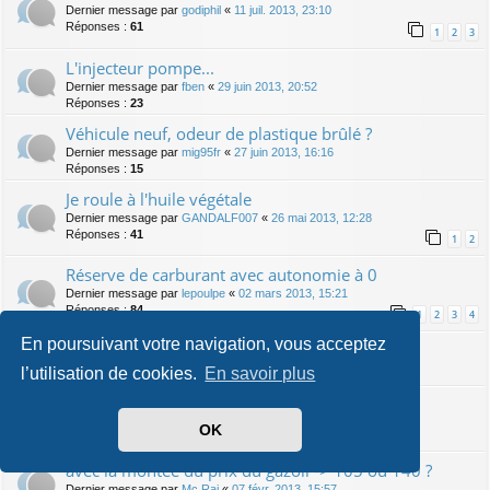
Dernier message par
godiphil
«
11 juil. 2013, 23:10
Réponses :
61
1
2
3
L'injecteur pompe...
Dernier message par
fben
«
29 juin 2013, 20:52
Réponses :
23
Véhicule neuf, odeur de plastique brûlé ?
Dernier message par
mig95fr
«
27 juin 2013, 16:16
Réponses :
15
Je roule à l'huile végétale
Dernier message par
GANDALF007
«
26 mai 2013, 12:28
Réponses :
41
1
2
Réserve de carburant avec autonomie à 0
Dernier message par
lepoulpe
«
02 mars 2013, 15:21
Réponses :
84
1
2
3
4
En poursuivant votre navigation, vous acceptez
Où est le numéro de culasse ?
Dernier message par
Frontline
«
10 févr. 2013, 14:14
l’utilisation de cookies.
En savoir plus
Quel TDI pour meilleure revente : 140 ou 105 ?
Dernier message par
Frontline
«
07 févr. 2013, 21:00
OK
Réponses :
12
avec la montée du prix du gazoil -> 105 ou 140 ?
Dernier message par
Mc Rai
«
07 févr. 2013, 15:57