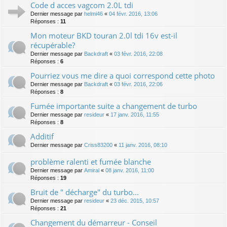
Code d acces vagcom 2.0L tdi
Dernier message par
helmi46
«
04 févr. 2016, 13:06
Réponses :
11
Mon moteur BKD touran 2.0l tdi 16v est-il
récupérable?
Dernier message par
Backdraft
«
03 févr. 2016, 22:08
Réponses :
6
Pourriez vous me dire a quoi correspond cette photo
Dernier message par
Backdraft
«
03 févr. 2016, 22:06
Réponses :
8
Fumée importante suite a changement de turbo
Dernier message par
resideur
«
17 janv. 2016, 11:55
Réponses :
8
Additif
Dernier message par
Criss83200
«
11 janv. 2016, 08:10
problème ralenti et fumée blanche
Dernier message par
Amiral
«
08 janv. 2016, 11:00
Réponses :
19
Bruit de " décharge" du turbo...
Dernier message par
resideur
«
23 déc. 2015, 10:57
Réponses :
21
Changement du démarreur - Conseil