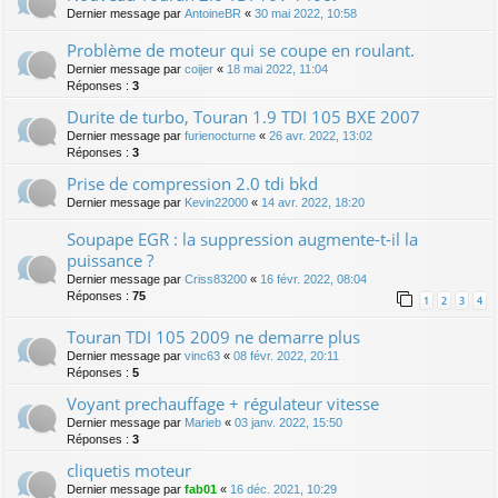
Dernier message par
AntoineBR
«
30 mai 2022, 10:58
Problème de moteur qui se coupe en roulant.
Dernier message par
coijer
«
18 mai 2022, 11:04
Réponses :
3
Durite de turbo, Touran 1.9 TDI 105 BXE 2007
Dernier message par
furienocturne
«
26 avr. 2022, 13:02
Réponses :
3
Prise de compression 2.0 tdi bkd
Dernier message par
Kevin22000
«
14 avr. 2022, 18:20
Soupape EGR : la suppression augmente-t-il la
puissance ?
Dernier message par
Criss83200
«
16 févr. 2022, 08:04
Réponses :
75
1
2
3
4
Touran TDI 105 2009 ne demarre plus
Dernier message par
vinc63
«
08 févr. 2022, 20:11
Réponses :
5
Voyant prechauffage + régulateur vitesse
Dernier message par
Marieb
«
03 janv. 2022, 15:50
Réponses :
3
cliquetis moteur
Dernier message par
fab01
«
16 déc. 2021, 10:29