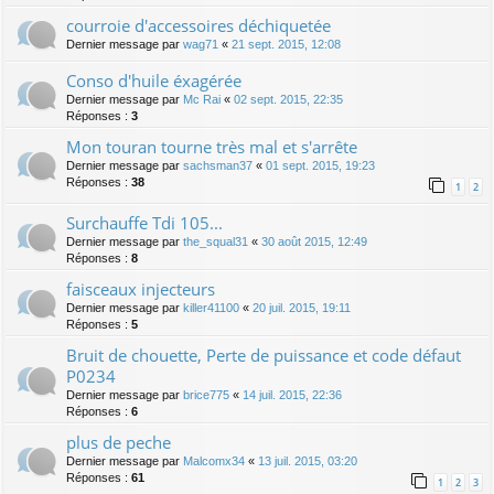
courroie d'accessoires déchiquetée
Dernier message par
wag71
«
21 sept. 2015, 12:08
Conso d'huile éxagérée
Dernier message par
Mc Rai
«
02 sept. 2015, 22:35
Réponses :
3
Mon touran tourne très mal et s'arrête
Dernier message par
sachsman37
«
01 sept. 2015, 19:23
Réponses :
38
1
2
Surchauffe Tdi 105...
Dernier message par
the_squal31
«
30 août 2015, 12:49
Réponses :
8
faisceaux injecteurs
Dernier message par
killer41100
«
20 juil. 2015, 19:11
Réponses :
5
Bruit de chouette, Perte de puissance et code défaut
P0234
Dernier message par
brice775
«
14 juil. 2015, 22:36
Réponses :
6
plus de peche
Dernier message par
Malcomx34
«
13 juil. 2015, 03:20
Réponses :
61
1
2
3