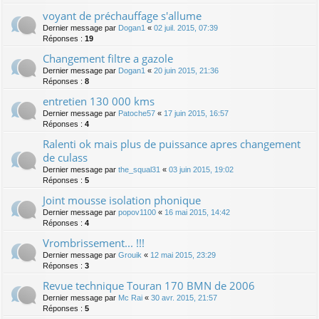
voyant de préchauffage s'allume
Dernier message par
Dogan1
«
02 juil. 2015, 07:39
Réponses :
19
Changement filtre a gazole
Dernier message par
Dogan1
«
20 juin 2015, 21:36
Réponses :
8
entretien 130 000 kms
Dernier message par
Patoche57
«
17 juin 2015, 16:57
Réponses :
4
Ralenti ok mais plus de puissance apres changement
de culass
Dernier message par
the_squal31
«
03 juin 2015, 19:02
Réponses :
5
Joint mousse isolation phonique
Dernier message par
popov1100
«
16 mai 2015, 14:42
Réponses :
4
Vrombrissement... !!!
Dernier message par
Grouik
«
12 mai 2015, 23:29
Réponses :
3
Revue technique Touran 170 BMN de 2006
Dernier message par
Mc Rai
«
30 avr. 2015, 21:57
Réponses :
5