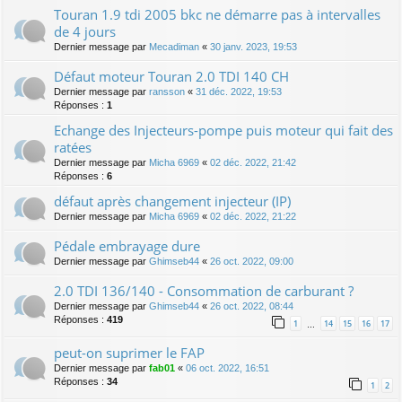
Touran 1.9 tdi 2005 bkc ne démarre pas à intervalles
de 4 jours
Dernier message par
Mecadiman
«
30 janv. 2023, 19:53
Défaut moteur Touran 2.0 TDI 140 CH
Dernier message par
ransson
«
31 déc. 2022, 19:53
Réponses :
1
Echange des Injecteurs-pompe puis moteur qui fait des
ratées
Dernier message par
Micha 6969
«
02 déc. 2022, 21:42
Réponses :
6
défaut après changement injecteur (IP)
Dernier message par
Micha 6969
«
02 déc. 2022, 21:22
Pédale embrayage dure
Dernier message par
Ghimseb44
«
26 oct. 2022, 09:00
2.0 TDI 136/140 - Consommation de carburant ?
Dernier message par
Ghimseb44
«
26 oct. 2022, 08:44
Réponses :
419
1
14
15
16
17
…
peut-on suprimer le FAP
Dernier message par
fab01
«
06 oct. 2022, 16:51
Réponses :
34
1
2