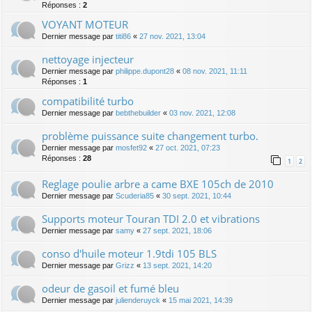
Réponses :
2
VOYANT MOTEUR
Dernier message par
titi86
«
27 nov. 2021, 13:04
nettoyage injecteur
Dernier message par
philippe.dupont28
«
08 nov. 2021, 11:11
Réponses :
1
compatibilité turbo
Dernier message par
bebthebuilder
«
03 nov. 2021, 12:08
problème puissance suite changement turbo.
Dernier message par
mosfet92
«
27 oct. 2021, 07:23
Réponses :
28
1
2
Reglage poulie arbre a came BXE 105ch de 2010
Dernier message par
Scuderia85
«
30 sept. 2021, 10:44
Supports moteur Touran TDI 2.0 et vibrations
Dernier message par
samy
«
27 sept. 2021, 18:06
conso d'huile moteur 1.9tdi 105 BLS
Dernier message par
Grizz
«
13 sept. 2021, 14:20
odeur de gasoil et fumé bleu
Dernier message par
julienderuyck
«
15 mai 2021, 14:39