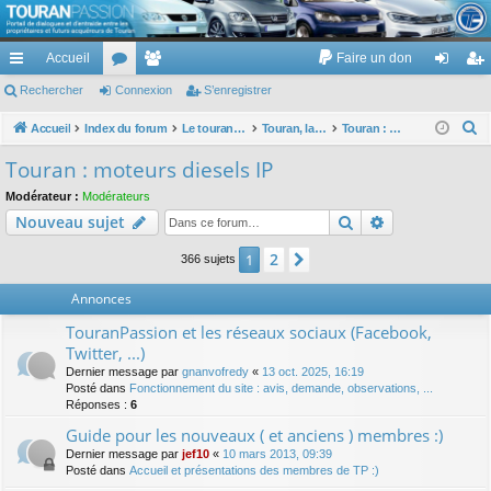
TouranPassion
Accueil
Faire un don
Le forum des propriétaires ou futurs acquéreurs du Volkswagen Touran
cc
Rechercher
or
Connexion
e
S’enregistrer
on
’e
ès
u
m
ne
nr
R
Accueil
Index du forum
Le touran dans ses versions I (V1 V2 V3) et II ...
Touran, la mécanique : moteurs, boites, transmissions, freins, direction, roues
Touran : moteurs diesels IP
e
ra
m
br
xi
eg
Touran : moteurs diesels IP
c
pi
s
es
on
ist
Modérateur :
Modérateurs
h
Rechercher
Recherche av
Nouveau sujet
de
re
e
r
r
2
1
Suivante
366 sujets
c
Annonces
h
e
TouranPassion et les réseaux sociaux (Facebook,
r
Twitter, ...)
Dernier message par
gnanvofredy
«
13 oct. 2025, 16:19
Posté dans
Fonctionnement du site : avis, demande, observations, ...
Réponses :
6
Guide pour les nouveaux ( et anciens ) membres :)
Dernier message par
jef10
«
10 mars 2013, 09:39
Posté dans
Accueil et présentations des membres de TP :)