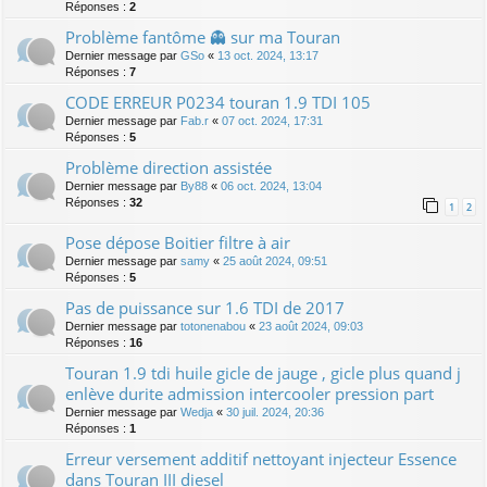
Réponses :
2
Problème fantôme 👻 sur ma Touran
Dernier message par
GSo
«
13 oct. 2024, 13:17
Réponses :
7
CODE ERREUR P0234 touran 1.9 TDI 105
Dernier message par
Fab.r
«
07 oct. 2024, 17:31
Réponses :
5
Problème direction assistée
Dernier message par
By88
«
06 oct. 2024, 13:04
Réponses :
32
1
2
Pose dépose Boitier filtre à air
Dernier message par
samy
«
25 août 2024, 09:51
Réponses :
5
Pas de puissance sur 1.6 TDI de 2017
Dernier message par
totonenabou
«
23 août 2024, 09:03
Réponses :
16
Touran 1.9 tdi huile gicle de jauge , gicle plus quand j
enlève durite admission intercooler pression part
Dernier message par
Wedja
«
30 juil. 2024, 20:36
Réponses :
1
Erreur versement additif nettoyant injecteur Essence
dans Touran III diesel