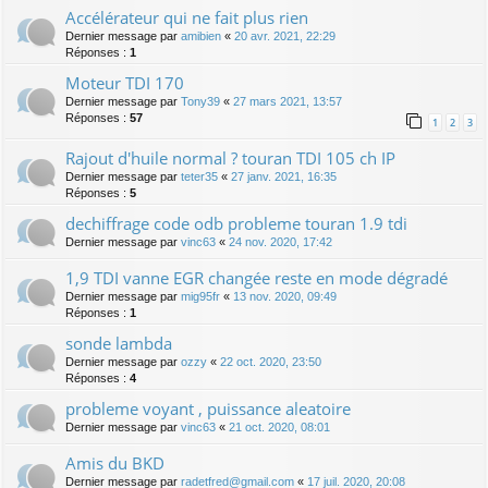
Accélérateur qui ne fait plus rien
Dernier message par
amibien
«
20 avr. 2021, 22:29
Réponses :
1
Moteur TDI 170
Dernier message par
Tony39
«
27 mars 2021, 13:57
Réponses :
57
1
2
3
Rajout d'huile normal ? touran TDI 105 ch IP
Dernier message par
teter35
«
27 janv. 2021, 16:35
Réponses :
5
dechiffrage code odb probleme touran 1.9 tdi
Dernier message par
vinc63
«
24 nov. 2020, 17:42
1,9 TDI vanne EGR changée reste en mode dégradé
Dernier message par
mig95fr
«
13 nov. 2020, 09:49
Réponses :
1
sonde lambda
Dernier message par
ozzy
«
22 oct. 2020, 23:50
Réponses :
4
probleme voyant , puissance aleatoire
Dernier message par
vinc63
«
21 oct. 2020, 08:01
Amis du BKD
Dernier message par
radetfred@gmail.com
«
17 juil. 2020, 20:08