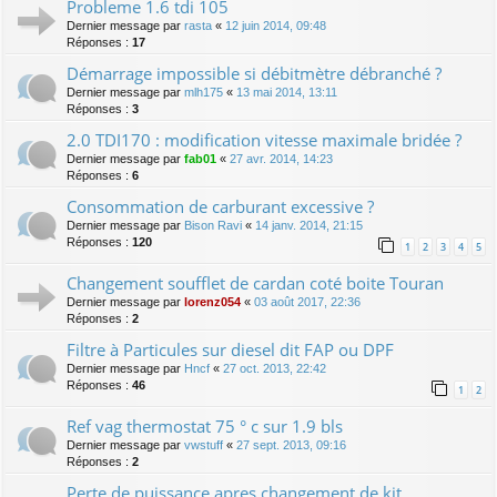
Probleme 1.6 tdi 105
Dernier message par
rasta
«
12 juin 2014, 09:48
Réponses :
17
Démarrage impossible si débitmètre débranché ?
Dernier message par
mlh175
«
13 mai 2014, 13:11
Réponses :
3
2.0 TDI170 : modification vitesse maximale bridée ?
Dernier message par
fab01
«
27 avr. 2014, 14:23
Réponses :
6
Consommation de carburant excessive ?
Dernier message par
Bison Ravi
«
14 janv. 2014, 21:15
Réponses :
120
1
2
3
4
5
Changement soufflet de cardan coté boite Touran
Dernier message par
lorenz054
«
03 août 2017, 22:36
Réponses :
2
Filtre à Particules sur diesel dit FAP ou DPF
Dernier message par
Hncf
«
27 oct. 2013, 22:42
Réponses :
46
1
2
Ref vag thermostat 75 ° c sur 1.9 bls
Dernier message par
vwstuff
«
27 sept. 2013, 09:16
Réponses :
2
Perte de puissance apres changement de kit