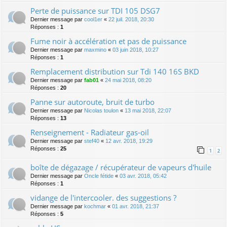
Perte de puissance sur TDI 105 DSG7
Dernier message par
cool1er
«
22 juil. 2018, 20:30
Réponses :
1
Fume noir à accélération et pas de puissance
Dernier message par
maxmino
«
03 juin 2018, 10:27
Réponses :
1
Remplacement distribution sur Tdi 140 16S BKD
Dernier message par
fab01
«
24 mai 2018, 08:20
Réponses :
20
Panne sur autoroute, bruit de turbo
Dernier message par
Nicolas toulon
«
13 mai 2018, 22:07
Réponses :
13
Renseignement - Radiateur gas-oil
Dernier message par
stef40
«
12 avr. 2018, 19:29
Réponses :
25
1
2
boîte de dégazage / récupérateur de vapeurs d'huile
Dernier message par
Oncle fétide
«
03 avr. 2018, 05:42
Réponses :
1
vidange de l'intercooler. des suggestions ?
Dernier message par
kochmar
«
01 avr. 2018, 21:37
Réponses :
5