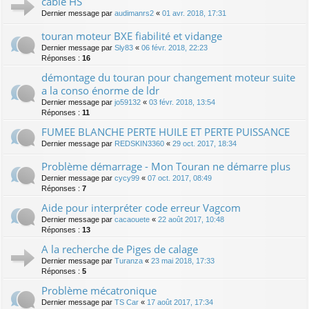
cable HS
Dernier message par
audimanrs2
«
01 avr. 2018, 17:31
touran moteur BXE fiabilité et vidange
Dernier message par
Sly83
«
06 févr. 2018, 22:23
Réponses :
16
démontage du touran pour changement moteur suite
a la conso énorme de ldr
Dernier message par
jo59132
«
03 févr. 2018, 13:54
Réponses :
11
FUMEE BLANCHE PERTE HUILE ET PERTE PUISSANCE
Dernier message par
REDSKIN3360
«
29 oct. 2017, 18:34
Problème démarrage - Mon Touran ne démarre plus
Dernier message par
cycy99
«
07 oct. 2017, 08:49
Réponses :
7
Aide pour interpréter code erreur Vagcom
Dernier message par
cacaouete
«
22 août 2017, 10:48
Réponses :
13
A la recherche de Piges de calage
Dernier message par
Turanza
«
23 mai 2018, 17:33
Réponses :
5
Problème mécatronique
Dernier message par
TS Car
«
17 août 2017, 17:34