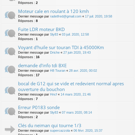
Réponses :
2
Moteur cale en roulant à 120 kmh
Dernier message par
radetfred@gmail.com
«
17 juil. 2020, 19:58
Réponses :
8
Fuite LDR moteur BKD
Dernier message par
Sly83
«
03 juil. 2020, 12:58
Réponses :
1
Voyant d'huile sur touran TDI à 45000Km
Dernier message par
Driche
«
27 juin 2020, 19:43
Réponses :
16
demande d'info tdi BXE
Dernier message par
H8 Touran
«
28 avr. 2020, 00:02
Réponses :
17
bocal de G12 qui se vide et redevient normal apres
ouverture du bouchon
Dernier message par
Hncf
«
14 mars 2020, 21:46
Réponses :
7
Erreur P0183 sonde
Dernier message par
Sly83
«
07 mars 2020, 08:14
Réponses :
2
Clés du neiman qui tourne 1/3
Dernier message par
supercazzola
«
06 févr. 2020, 15:37