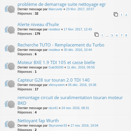
problème de demarrage suite nettoyage egr
Dernier message par
Marcuvitz
«
23 févr. 2017, 20:57
Réponses :
32
1
2
Alerte niveau d'huile
Dernier message par
resideur
«
17 févr. 2017, 12:43
Réponses :
179
1
5
6
7
8
…
Recherche TUTO - Remplacement du Turbo
Dernier message par
resideur
«
30 déc. 2016, 10:44
Réponses :
6
Moteur BXE 1.9 TDI 105 et casse bielle
Dernier message par
Gab30200
«
11 déc. 2016, 09:55
Réponses :
1
Capteur G28 sur touran 2.0 TDI 140
Dernier message par
sfersystem
«
05 déc. 2016, 19:38
Réponses :
17
remontage circuit de suralimentation touran moteur
BKD
Dernier message par
nico41
«
24 nov. 2016, 08:31
Réponses :
4
Nettoyant fap Wurth
Dernier message par
Skyrunner33
«
17 nov. 2016, 19:04
Réponses :
2