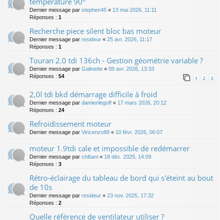
température 90°
Dernier message par
stephen45
«
13 mai 2026, 11:11
Réponses :
1
Recherche piece silent bloc bas moteur
Dernier message par
resideur
«
25 avr. 2026, 11:17
Réponses :
1
Touran 2.0 tdi 136ch - Gestion géométrie variable ?
Dernier message par
Galinette
«
09 avr. 2026, 13:33
Réponses :
54
1
2
3
2,0l tdi bkd démarrage difficile à froid
Dernier message par
damienlegoff
«
17 mars 2026, 20:12
Réponses :
24
Refroidissement moteur
Dernier message par
Vincenzo88
«
10 févr. 2026, 06:07
moteur 1.9tdi cale et impossible de redémarrer
Dernier message par
chibani
«
18 déc. 2025, 14:09
Réponses :
3
Rétro-éclairage du tableau de bord qui s'éteint au bout
de 10s
Dernier message par
resideur
«
23 nov. 2025, 17:32
Réponses :
2
Quelle référence de ventilateur utiliser ?