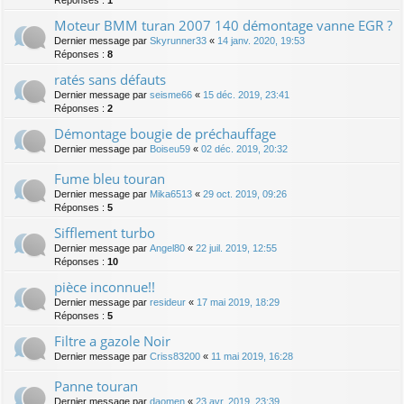
Réponses :
1
Moteur BMM turan 2007 140 démontage vanne EGR ?
Dernier message par
Skyrunner33
«
14 janv. 2020, 19:53
Réponses :
8
ratés sans défauts
Dernier message par
seisme66
«
15 déc. 2019, 23:41
Réponses :
2
Démontage bougie de préchauffage
Dernier message par
Boiseu59
«
02 déc. 2019, 20:32
Fume bleu touran
Dernier message par
Mika6513
«
29 oct. 2019, 09:26
Réponses :
5
Sifflement turbo
Dernier message par
Angel80
«
22 juil. 2019, 12:55
Réponses :
10
pièce inconnue!!
Dernier message par
resideur
«
17 mai 2019, 18:29
Réponses :
5
Filtre a gazole Noir
Dernier message par
Criss83200
«
11 mai 2019, 16:28
Panne touran
Dernier message par
daomen
«
23 avr. 2019, 23:39