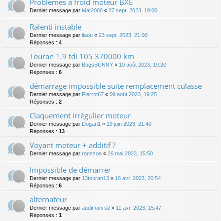
Problèmes à froid moteur BXE
Dernier message par
Mat2000
«
27 sept. 2023, 19:00
Ralenti instable
Dernier message par
ilaou
«
23 sept. 2023, 21:00
Réponses :
4
Touran 1.9 tdi 105 370000 km
Dernier message par
BugsBUNNY
«
10 août 2023, 19:20
Réponses :
6
démarrage impossible suite remplacement culasse
Dernier message par
Pierrot67
«
09 août 2023, 19:25
Réponses :
2
Claquement irrégulier moteur
Dernier message par
Dogan1
«
19 juin 2023, 21:40
Réponses :
13
Voyant moteur + additif ?
Dernier message par
ransson
«
26 mai 2023, 15:50
Impossible de démarrer
Dernier message par
13touran13
«
16 avr. 2023, 20:54
Réponses :
6
alternateur
Dernier message par
audimanrs2
«
11 avr. 2023, 15:47
Réponses :
1