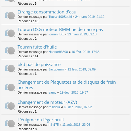
Réponses :
3
Etrange consommation d'eau
Dernier message par
Touran100Sophi
«
24 mars 2019, 21:12
Réponses :
18
Touran DSG moteur BMM ne demarre pas
Dernier message par
touran_DE
«
13 mars 2019, 09:13
Réponses :
2
Touran fuite d'huile
Dernier message par
Nasser93500
«
16 févr. 2019, 17:35
Réponses :
14
bkd pas de puissance
Dernier message par
Jacquemin
«
12 févr. 2019, 09:09
Réponses :
1
Changement de Plaquettes et de disques de frein
arrières
Dernier message par
samy
«
19 déc. 2018, 19:37
Changement de moteur (AZV)
Dernier message par
resideur
«
18 déc. 2018, 07:52
Réponses :
1
L'énigme du léger bruit
Dernier message par
mlh175
«
11 août 2018, 23:06
Réponses :
8