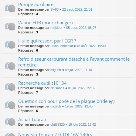
Pompe auxiliaire
Dernier message par
Sly83
«
22 sept. 2022, 21:01
Réponses :
4
Vanne EGR (pour changer)
Dernier message par
resideur
«
05 sept. 2022, 08:07
Réponses :
3
Huile qui ressort par l'EGR ?
Dernier message par
Painauchocolat
«
18 août 2022, 19:30
Réponses :
6
Refroidisseur carburant détaché à l’avant comment le
remettre
Dernier message par
mig95fr
«
09 juil. 2022, 11:10
Réponses :
3
Recherche outil t10134
Dernier message par
Neisabes
«
01 juil. 2022, 22:32
Réponses :
7
Question con pour pose de la plaque bride egr
Dernier message par
mig95fr
«
19 juin 2022, 12:45
Réponses :
6
Achat Touran
Dernier message par
chti59320
«
19 juin 2022, 12:42
Nouveau Touran 2.0 TDI 16V 140cv