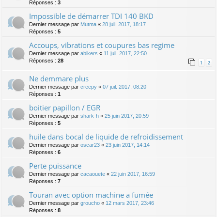
Réponses :
3
Impossible de démarrer TDI 140 BKD
Dernier message par
Mutma
«
28 juil. 2017, 18:17
Réponses :
5
Accoups, vibrations et coupures bas regime
Dernier message par
abikers
«
11 juil. 2017, 22:50
Réponses :
28
1
2
Ne demmare plus
Dernier message par
creepy
«
07 juil. 2017, 08:20
Réponses :
1
boitier papillon / EGR
Dernier message par
shark-h
«
25 juin 2017, 20:59
Réponses :
5
huile dans bocal de liquide de refroidissement
Dernier message par
oscar23
«
23 juin 2017, 14:14
Réponses :
6
Perte puissance
Dernier message par
cacaouete
«
22 juin 2017, 16:59
Réponses :
7
Touran avec option machine a fumée
Dernier message par
groucho
«
12 mars 2017, 23:46
Réponses :
8