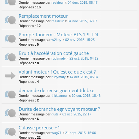
Dernier message par
resideur
«
04 déc. 2015, 08:47
Réponses :
16
Remplacement moteur
Dernier message par
resideur
«
04 nov. 2015, 02:07
Réponses :
12
Pompe Tandem - Moteur BLS 1.9 TDI
Dernier message par
w2key
«
02 nov. 2015, 15:25
Réponses :
5
Bruit à l’accélération coté gauche
Dernier message par
rudymaty
«
22 oct. 2015, 04:19
Réponses :
8
Volant moteur ! Qu'est ce que c'est ?
Dernier message par
rudymaty
«
14 oct. 2015, 05:04
Réponses :
4
demande de renseignement tdi bxe
Dernier message par
thitidamour
«
10 oct. 2015, 18:46
Réponses :
2
Durite debranche egr voyant moteur ?
Dernier message par
guits
«
01 oct. 2015, 22:17
Réponses :
6
Culasse poreuse +1
Dernier message par
wag71
«
21 sept. 2015, 15:06
Réponses :
22