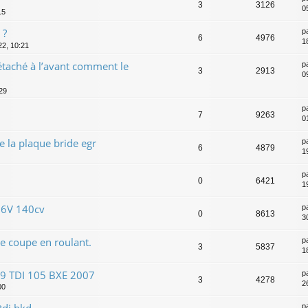
3
3126
0
15
 ?
p
6
4976
1
22, 10:21
étaché à l’avant comment le
p
3
2913
09
29
p
7
9263
01
 la plaque bride egr
p
6
4879
1
p
0
6421
1
16V 140cv
p
0
8613
3
e coupe en roulant.
p
3
5837
1
1.9 TDI 105 BXE 2007
p
3
4278
2
00
p