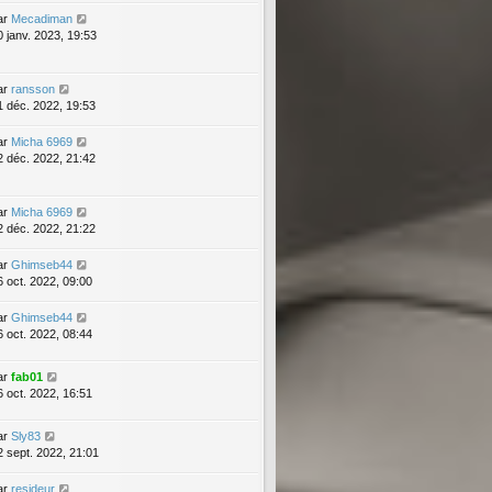
ar
Mecadiman
0 janv. 2023, 19:53
ar
ransson
1 déc. 2022, 19:53
ar
Micha 6969
2 déc. 2022, 21:42
ar
Micha 6969
2 déc. 2022, 21:22
ar
Ghimseb44
6 oct. 2022, 09:00
ar
Ghimseb44
6 oct. 2022, 08:44
ar
fab01
6 oct. 2022, 16:51
ar
Sly83
2 sept. 2022, 21:01
ar
resideur