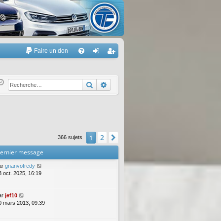
Faire un don
A
FA
on
’e
Q
ne
nr
Rechercher
Recherche avancée
xi
eg
on
ist
re
2
1
Suivante
366 sujets
r
ernier message
ar
gnanvofredy
3 oct. 2025, 16:19
ar
jef10
0 mars 2013, 09:39