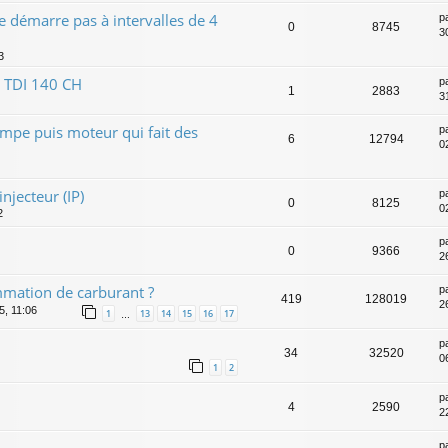
e démarre pas à intervalles de 4
p
0
8745
3
3
 TDI 140 CH
p
1
2883
3
mpe puis moteur qui fait des
p
6
12794
0
njecteur (IP)
p
0
8125
0
2
p
0
9366
2
mation de carburant ?
p
419
128019
2
5, 11:06
1
13
14
15
16
17
…
p
34
32520
0
1
2
p
4
2590
2
p