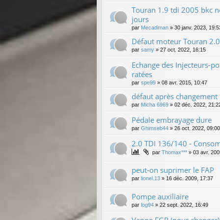
Touran 1.9 tdi 2005 bkc n
jours
par
Mecadiman
»
30 janv. 2023, 19:5
Défaut moteur Touran 2.0
par
samy
»
27 oct. 2022, 16:15
Echange des Injecteurs-po
ratées
par
spe99
»
08 avr. 2015, 10:47
défaut après changement i
par
Micha 6969
»
02 déc. 2022, 21:2
Pédale embrayage dure
par
Ghimseb44
»
26 oct. 2022, 09:00
2.0 TDI 136/140 - Consom
par
Thomax***
»
03 avr. 200
peut-on suprimer le FAP
par
lionel.13
»
16 déc. 2009, 17:37
Pompe auxiliaire
par
log94
»
22 sept. 2022, 16:49