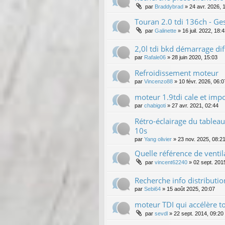
par
Braddybrad
»
24 avr. 2026, 
Touran 2.0 tdi 136ch - Ges
par
Galinette
»
16 juil. 2022, 18:
2,0l tdi bkd démarrage diff
par
Rafale06
»
28 juin 2020, 15:03
Refroidissement moteur
par
Vincenzo88
»
10 févr. 2026, 06:0
moteur 1.9tdi cale et imp
par
chabigoti
»
27 avr. 2021, 02:44
Rétro-éclairage du tableau
10s
par
Yang olivier
»
23 nov. 2025, 08:2
Quelle référence de ventila
par
vincent62240
»
02 sept. 201
Recherche info distributi
par
Sebi64
»
15 août 2025, 20:07
moteur TDI qui accélère tou
par
sevdl
»
22 sept. 2014, 09:20