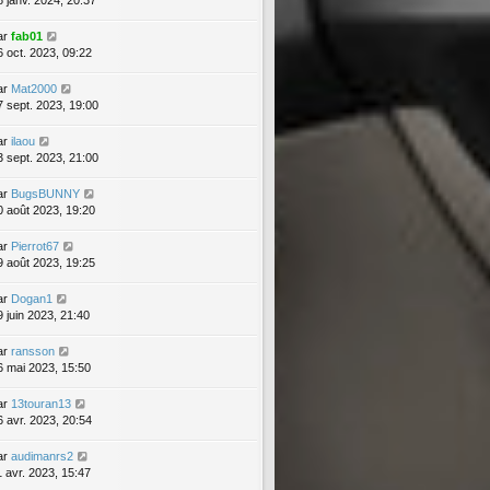
ar
fab01
6 oct. 2023, 09:22
ar
Mat2000
7 sept. 2023, 19:00
ar
ilaou
3 sept. 2023, 21:00
ar
BugsBUNNY
0 août 2023, 19:20
ar
Pierrot67
9 août 2023, 19:25
ar
Dogan1
9 juin 2023, 21:40
ar
ransson
6 mai 2023, 15:50
ar
13touran13
6 avr. 2023, 20:54
ar
audimanrs2
1 avr. 2023, 15:47