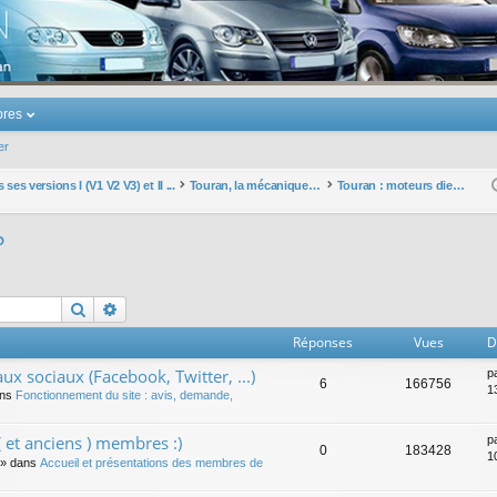
u Volkswagen Touran
res
er
ses versions I (V1 V2 V3) et II ...
Touran, la mécanique : moteurs, boites, transmissions, freins, direction, roues
Touran : moteurs diesels IP
P
Rechercher
Recherche avancée
Réponses
Vues
D
ux sociaux (Facebook, Twitter, ...)
p
6
166756
1
ans
Fonctionnement du site : avis, demande,
 et anciens ) membres :)
p
0
183428
1
» dans
Accueil et présentations des membres de