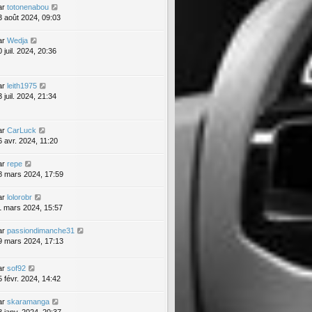
ar
totonenabou
3 août 2024, 09:03
ar
Wedja
 juil. 2024, 20:36
ar
leith1975
 juil. 2024, 21:34
ar
CarLuck
6 avr. 2024, 11:20
ar
repe
8 mars 2024, 17:59
ar
lolorobr
1 mars 2024, 15:57
ar
passiondimanche31
9 mars 2024, 17:13
ar
sof92
5 févr. 2024, 14:42
ar
skaramanga
8 janv. 2024, 20:37