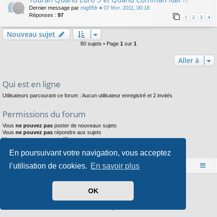
Dernier message par
mig95fr
«
07 févr. 2011, 00:18
Réponses :
97
1
2
3
4
Nouveau sujet
80 sujets • Page
1
sur
1
Aller à
Qui est en ligne
Utilisateurs parcourant ce forum : Aucun utilisateur enregistré et 2 invités
Permissions du forum
Vous
ne pouvez pas
poster de nouveaux sujets
Vous
ne pouvez pas
répondre aux sujets
Vous
ne pouvez pas
modifier vos messages
Vous
ne pouvez pas
supprimer vos messages
En poursuivant votre navigation, vous acceptez
Vous
ne pouvez pas
joindre des fichiers
l’utilisation de cookies.
En savoir plus
Accueil
Index du forum
Développé par
phpBB
® Forum Software © phpBB Limited
OK
Style par
Arty
- phpBB 3.3 par MrGaby
Traduit par
phpBB-fr.com
Confidentialité
|
Conditions