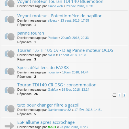
Voyant moteur Touran TDI 140 Bluemotion
Dernier message par
simba.web
«
29 nov. 2018, 10:31
Voyant moteur - Potentiomètre de papillon
Dernier message par
silverz
«
13 sept. 2018, 17:55
Réponses :
1
panne touran
Dernier message par
Pocket
«
20 août 2018, 20:33
Réponses :
1
Touran 1.6 Ti 105 Cv - Diag Panne moteur OCDS
Dernier message par
fwi98
«
17 août 2018, 17:58
Réponses :
3
Specs détaillées du EA288
Dernier message par
ncounio
«
19 juin 2018, 14:44
Réponses :
2
Touran TDI140 CR DSG : consommation
Dernier message par
Gabfox
«
18 févr. 2018, 13:14
Réponses :
26
1
2
tuto pour changer filtre a gazoil
Dernier message par
Damientouran82
«
17 févr. 2018, 14:51
Réponses :
5
ESP allumè après accrochage
Dernier message par
fab01
«
23 janv. 2018, 10:23