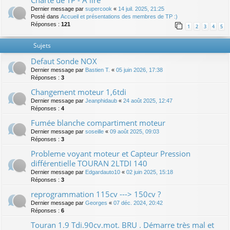
Charte de TP - A lire
Dernier message par
supercook
«
14 juil. 2025, 21:25
Posté dans
Accueil et présentations des membres de TP :)
Réponses :
121
1
2
3
4
5
Sujets
Defaut Sonde NOX
Dernier message par
Bastien T.
«
05 juin 2026, 17:38
Réponses :
3
Changement moteur 1,6tdi
Dernier message par
Jeanphidaub
«
24 août 2025, 12:47
Réponses :
4
Fumée blanche compartiment moteur
Dernier message par
soseille
«
09 août 2025, 09:03
Réponses :
3
Probleme voyant moteur et Capteur Pression
différentielle TOURAN 2LTDI 140
Dernier message par
Edgardauto10
«
02 juin 2025, 15:18
Réponses :
3
reprogrammation 115cv ---> 150cv ?
Dernier message par
Georges
«
07 déc. 2024, 20:42
Réponses :
6
Touran 1.9 Tdi.90cv.mot. BRU . Démarre très mal et