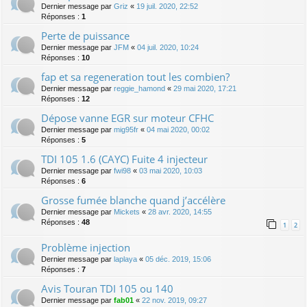
Dernier message par
Griz
«
19 juil. 2020, 22:52
Réponses :
1
Perte de puissance
Dernier message par
JFM
«
04 juil. 2020, 10:24
Réponses :
10
fap et sa regeneration tout les combien?
Dernier message par
reggie_hamond
«
29 mai 2020, 17:21
Réponses :
12
Dépose vanne EGR sur moteur CFHC
Dernier message par
mig95fr
«
04 mai 2020, 00:02
Réponses :
5
TDI 105 1.6 (CAYC) Fuite 4 injecteur
Dernier message par
fwi98
«
03 mai 2020, 10:03
Réponses :
6
Grosse fumée blanche quand j’accélère
Dernier message par
Mickets
«
28 avr. 2020, 14:55
Réponses :
48
1
2
Problème injection
Dernier message par
laplaya
«
05 déc. 2019, 15:06
Réponses :
7
Avis Touran TDI 105 ou 140
Dernier message par
fab01
«
22 nov. 2019, 09:27