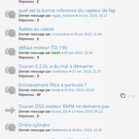
Réponses :
2
quel est la bonne reference du capteur de fap
Dernier message par
reggie_hamond
«
14 oct. 2019, 16:17
Réponses :
3
Ratées au ralenti
Dernier message par
crouzoulous
«
08 juil. 2019, 11:40
Réponses :
1
défaut moteur TDI 190
Dernier message par
fab01
«
05 juin 2019, 10:34
Réponses :
3
Touran 3 2.0L a du mal à démarrer
Dernier message par
charliminus
«
07 avr. 2019, 21:37
Réponses :
3
Encrassement filtre à particule ?
Dernier message par
Avnija
«
24 févr. 2019, 20:29
Réponses :
47
1
2
Touran DSG moteur BMM ne demarre pas
Dernier message par
touran_DE
«
13 mars 2019, 09:13
Réponses :
2
Ordre cylindre
Dernier message par
thebikerfou
«
18 févr. 2019, 16:36