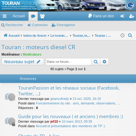
TouranPassion
Accueil
Faire un don
Le forum des propriétaires ou futurs acquéreurs du Volkswagen Touran
cc
Rechercher
or
Connexion
e
S’enregistrer
on
’e
ès
u
m
ne
nr
R
Accueil
Index du forum
Le touran dans ses versions I (V1 V2 V3) et II ...
Touran, la mécanique : moteurs, boites, transmissions, freins, direction, roues
Touran : moteurs diesel CR
e
ra
m
br
xi
eg
Touran : moteurs diesel CR
c
pi
s
es
on
ist
Modérateur :
Modérateurs
h
Rechercher
Recherche av
Nouveau sujet
de
re
e
r
80 sujets • Page
1
sur
1
r
c
Annonces
h
TouranPassion et les réseaux sociaux (Facebook,
e
Twitter, ...)
r
Dernier message par
gnanvofredy
«
13 oct. 2025, 16:19
Posté dans
Fonctionnement du site : avis, demande, observations, ...
Réponses :
6
Guide pour les nouveaux ( et anciens ) membres :)
Dernier message par
jef10
«
10 mars 2013, 09:39
Posté dans
Accueil et présentations des membres de TP :)