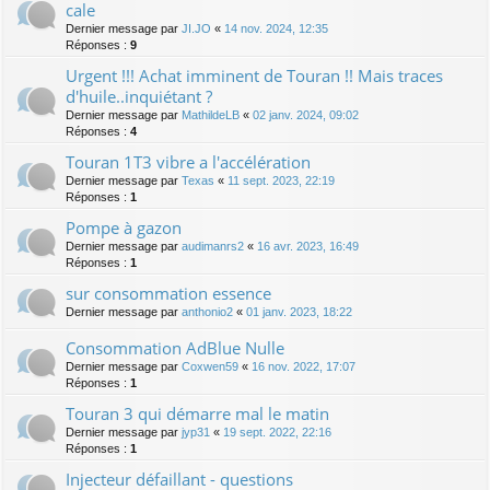
cale
Dernier message par
JI.JO
«
14 nov. 2024, 12:35
Réponses :
9
Urgent !!! Achat imminent de Touran !! Mais traces
d'huile..inquiétant ?
Dernier message par
MathildeLB
«
02 janv. 2024, 09:02
Réponses :
4
Touran 1T3 vibre a l'accélération
Dernier message par
Texas
«
11 sept. 2023, 22:19
Réponses :
1
Pompe à gazon
Dernier message par
audimanrs2
«
16 avr. 2023, 16:49
Réponses :
1
sur consommation essence
Dernier message par
anthonio2
«
01 janv. 2023, 18:22
Consommation AdBlue Nulle
Dernier message par
Coxwen59
«
16 nov. 2022, 17:07
Réponses :
1
Touran 3 qui démarre mal le matin
Dernier message par
jyp31
«
19 sept. 2022, 22:16
Réponses :
1
Injecteur défaillant - questions