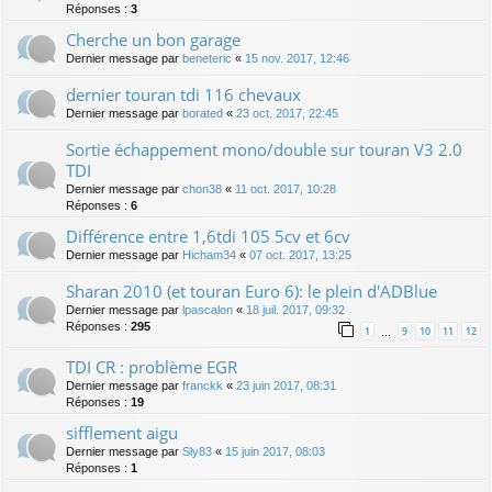
Réponses :
3
Cherche un bon garage
Dernier message par
beneteric
«
15 nov. 2017, 12:46
dernier touran tdi 116 chevaux
Dernier message par
borated
«
23 oct. 2017, 22:45
Sortie échappement mono/double sur touran V3 2.0
TDI
Dernier message par
chon38
«
11 oct. 2017, 10:28
Réponses :
6
Différence entre 1,6tdi 105 5cv et 6cv
Dernier message par
Hicham34
«
07 oct. 2017, 13:25
Sharan 2010 (et touran Euro 6): le plein d'ADBlue
Dernier message par
lpascalon
«
18 juil. 2017, 09:32
Réponses :
295
1
9
10
11
12
…
TDI CR : problème EGR
Dernier message par
franckk
«
23 juin 2017, 08:31
Réponses :
19
sifflement aigu
Dernier message par
Sly83
«
15 juin 2017, 08:03
Réponses :
1