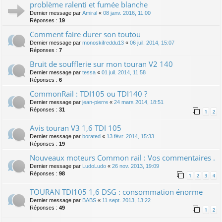
problème ralenti et fumée blanche
Dernier message par
Amiral
«
08 janv. 2016, 11:00
Réponses :
19
Comment faire durer son toutou
Dernier message par
monoskifreddu13
«
06 juil. 2014, 15:07
Réponses :
7
Bruit de soufflerie sur mon touran V2 140
Dernier message par
tessa
«
01 juil. 2014, 11:58
Réponses :
6
CommonRail : TDI105 ou TDI140 ?
Dernier message par
jean-pierre
«
24 mars 2014, 18:51
Réponses :
31
1
2
Avis touran V3 1,6 TDI 105
Dernier message par
borated
«
13 févr. 2014, 15:33
Réponses :
19
Nouveaux moteurs Common rail : Vos commentaires .
Dernier message par
LudoLudo
«
26 nov. 2013, 19:09
Réponses :
98
1
2
3
4
TOURAN TDI105 1,6 DSG : consommation énorme
Dernier message par
BABS
«
11 sept. 2013, 13:22
Réponses :
49
1
2