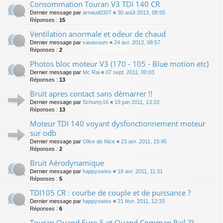
Consommation Touran V3 TDI 140 CR
Dernier message par
arnaud0307
«
30 août 2013, 08:55
Réponses :
15
Ventilation anormale et odeur de chaud
Dernier message par
vavavoum
«
24 avr. 2013, 08:57
Réponses :
2
Photos bloc moteur V3 (170 - 105 - Blue motion etc)
Dernier message par
Mc Rai
«
07 sept. 2011, 00:03
Réponses :
13
Bruit apres contact sans démarrer !!
Dernier message par
Schumy16
«
19 juin 2011, 13:10
Réponses :
13
Moteur TDI 140 voyant dysfonctionnement moteur
sur odb
Dernier message par
Olive de Nice
«
23 avr. 2011, 15:45
Réponses :
2
Bruit Aérodynamique
Dernier message par
happyswiss
«
18 avr. 2011, 11:31
Réponses :
5
TDI105 CR : courbe de couple et de puissance ?
Dernier message par
happyswiss
«
21 févr. 2011, 12:33
Réponses :
6
Touran Quand Euro 5 et Quand Comman Rail ??