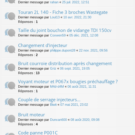
Dernier message par
rahan
«
25 juil. 2022, 12:51
Touran 2L 140 - Fiche 3 broches Wastegate
Dernier message par
Loul13
«
10 avr. 2022, 21:30
Réponses :
1
Taille du joint bouchon de vidange TDI 150cv
Dernier message par
Coxwen59
«
05 déc. 2021, 12:08
Changement d'injecteur
Dernier message par
philippe.dupont28
«
22 nov. 2021, 09:56
Réponses :
2
Bruit courroie distribution après changement
Dernier message par
Griz
«
06 sept. 2021, 19:05
Réponses :
13
Voyant moteur et P067x bougies préchauffage ?
Dernier message par
M4d-d4M
«
06 août 2021, 11:31
Réponses :
1
Couple de serrage injecteurs...
Dernier message par
Biwit
«
07 mai 2021, 23:02
Bruit moteur
Dernier message par
Duncan600
«
08 août 2020, 09:08
Réponses :
4
Code panne P001C