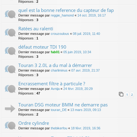
Réponses :
2
quel est la bonne reference du capteur de fap
Dernier message par
reggie_hamond
«
14 oct. 2019, 16:17
Réponses :
3
Ratées au ralenti
Dernier message par
crouzoulous
«
08 juil. 2019, 11:40
Réponses :
1
défaut moteur TDI 190
Dernier message par
fab01
«
05 juin 2019, 10:34
Réponses :
3
Touran 3 2.0L a du mal à démarrer
Dernier message par
charliminus
«
07 avr. 2019, 21:37
Réponses :
3
Encrassement filtre à particule ?
Dernier message par
Avnija
«
24 févr. 2019, 20:29
Réponses :
47
1
2
Touran DSG moteur BMM ne demarre pas
Dernier message par
touran_DE
«
13 mars 2019, 09:13
Réponses :
2
Ordre cylindre
Dernier message par
thebikerfou
«
18 févr. 2019, 16:36