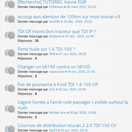
[Recherche] TUTORIEL Vanne EGR
Dernier message par
Oshimura
«
06 mars 2017, 20:22
accoup aun alentour de 100km sur mon touran v3
Dernier message par
vins594
«
16 déc. 2016, 19:02
TDI CR moins bon tracteur que TDI IP ?
Dernier message par
Artefackt
«
07 déc. 2016, 12:39
Réponses :
15
Perte huile sur 1.6 TDI 105 ?
Dernier message par
JFM
«
07 oct. 2016, 09:35
Réponses :
4
Changer un tdi140 contre un tdi105
Dernier message par
vavavoum
«
06 oct. 2016, 21:40
Réponses :
2
Pas de puissance à froid TDI 1.6 105 CR
Dernier message par
Griz
«
02 oct. 2016, 10:46
Réponses :
6
Legere fumèe a l'arret cotè passager ( visible surtout la
nuit)
Dernier message par
Nicolas.brut
«
08 juil. 2016, 14:58
Réponses :
2
Courroie de distribution touran 2 2.0 TDI 150 CV
Dernier message par
Sly83
«
20 avr. 2016, 20:42