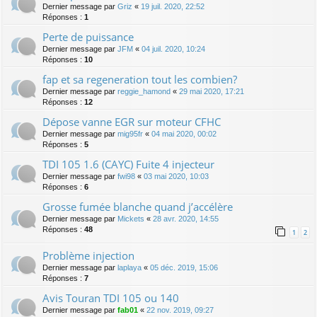
Dernier message par
Griz
«
19 juil. 2020, 22:52
Réponses :
1
Perte de puissance
Dernier message par
JFM
«
04 juil. 2020, 10:24
Réponses :
10
fap et sa regeneration tout les combien?
Dernier message par
reggie_hamond
«
29 mai 2020, 17:21
Réponses :
12
Dépose vanne EGR sur moteur CFHC
Dernier message par
mig95fr
«
04 mai 2020, 00:02
Réponses :
5
TDI 105 1.6 (CAYC) Fuite 4 injecteur
Dernier message par
fwi98
«
03 mai 2020, 10:03
Réponses :
6
Grosse fumée blanche quand j’accélère
Dernier message par
Mickets
«
28 avr. 2020, 14:55
Réponses :
48
1
2
Problème injection
Dernier message par
laplaya
«
05 déc. 2019, 15:06
Réponses :
7
Avis Touran TDI 105 ou 140
Dernier message par
fab01
«
22 nov. 2019, 09:27