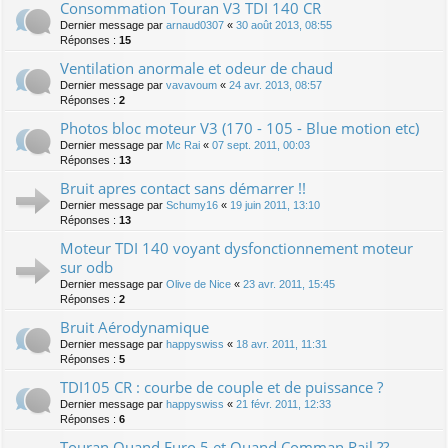
Consommation Touran V3 TDI 140 CR
Dernier message par
arnaud0307
«
30 août 2013, 08:55
Réponses :
15
Ventilation anormale et odeur de chaud
Dernier message par
vavavoum
«
24 avr. 2013, 08:57
Réponses :
2
Photos bloc moteur V3 (170 - 105 - Blue motion etc)
Dernier message par
Mc Rai
«
07 sept. 2011, 00:03
Réponses :
13
Bruit apres contact sans démarrer !!
Dernier message par
Schumy16
«
19 juin 2011, 13:10
Réponses :
13
Moteur TDI 140 voyant dysfonctionnement moteur
sur odb
Dernier message par
Olive de Nice
«
23 avr. 2011, 15:45
Réponses :
2
Bruit Aérodynamique
Dernier message par
happyswiss
«
18 avr. 2011, 11:31
Réponses :
5
TDI105 CR : courbe de couple et de puissance ?
Dernier message par
happyswiss
«
21 févr. 2011, 12:33
Réponses :
6
Touran Quand Euro 5 et Quand Comman Rail ??