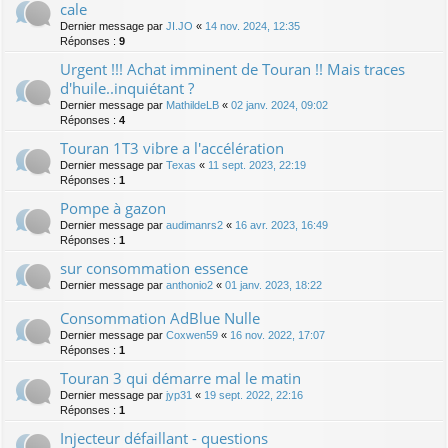
cale
Dernier message par
JI.JO
«
14 nov. 2024, 12:35
Réponses :
9
Urgent !!! Achat imminent de Touran !! Mais traces
d'huile..inquiétant ?
Dernier message par
MathildeLB
«
02 janv. 2024, 09:02
Réponses :
4
Touran 1T3 vibre a l'accélération
Dernier message par
Texas
«
11 sept. 2023, 22:19
Réponses :
1
Pompe à gazon
Dernier message par
audimanrs2
«
16 avr. 2023, 16:49
Réponses :
1
sur consommation essence
Dernier message par
anthonio2
«
01 janv. 2023, 18:22
Consommation AdBlue Nulle
Dernier message par
Coxwen59
«
16 nov. 2022, 17:07
Réponses :
1
Touran 3 qui démarre mal le matin
Dernier message par
jyp31
«
19 sept. 2022, 22:16
Réponses :
1
Injecteur défaillant - questions