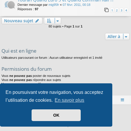
Dernier message par
mig95fr
«
07 févr. 2011, 00:18
Réponses :
97
1
2
3
4
Nouveau sujet
80 sujets • Page
1
sur
1
Aller à
Qui est en ligne
Utilisateurs parcourant ce forum : Aucun utilisateur enregistré et 1 invité
Permissions du forum
Vous
ne pouvez pas
poster de nouveaux sujets
Vous
ne pouvez pas
répondre aux sujets
Vous
ne pouvez pas
modifier vos messages
Vous
ne pouvez pas
supprimer vos messages
En poursuivant votre navigation, vous acceptez
Vous
ne pouvez pas
joindre des fichiers
l’utilisation de cookies.
En savoir plus
Accueil
Index du forum
Développé par
phpBB
® Forum Software © phpBB Limited
OK
Style par
Arty
- phpBB 3.3 par MrGaby
Traduit par
phpBB-fr.com
Confidentialité
|
Conditions