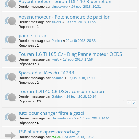
Voyant moteur Touran TDI 140 Bluemotion
Dernier message par
simba.web
«
29 nov. 2018, 10:31
Voyant moteur - Potentiomètre de papillon
Dernier message par
silverz
«
13 sept. 2018, 17:55
Réponses :
1
panne touran
Dernier message par
Pocket
«
20 août 2018, 20:33
Réponses :
1
Touran 1.6 Ti 105 Cv - Diag Panne moteur OCDS
Dernier message par
fwi98
«
17 août 2018, 17:58
Réponses :
3
Specs détaillées du EA288
Dernier message par
ncounio
«
19 juin 2018, 14:44
Réponses :
2
Touran TDI140 CR DSG : consommation
Dernier message par
Gabfox
«
18 févr. 2018, 13:14
Réponses :
26
1
2
tuto pour changer filtre a gazoil
Dernier message par
Damientouran82
«
17 févr. 2018, 14:51
Réponses :
5
ESP allumè après accrochage
Dernier message par
fab01
«
23 janv. 2018, 10:23