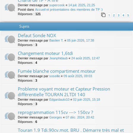
Charte de TP - A lire
Dernier message par
supercook
«
14 juil. 2025, 21:25
Posté dans
Accueil et présentations des membres de TP :)
Réponses :
121
1
2
3
4
5
Sujets
Defaut Sonde NOX
Dernier message par
Bastien T.
«
05 juin 2026, 17:38
Réponses :
3
Changement moteur 1,6tdi
Dernier message par
Jeanphidaub
«
24 août 2025, 12:47
Réponses :
4
Fumée blanche compartiment moteur
Dernier message par
soseille
«
09 août 2025, 09:03
Réponses :
3
Probleme voyant moteur et Capteur Pression
différentielle TOURAN 2LTDI 140
Dernier message par
Edgardauto10
«
02 juin 2025, 15:18
Réponses :
3
reprogrammation 115cv ---> 150cv ?
Dernier message par
Georges
«
07 déc. 2024, 20:42
Réponses :
6
Touran 1.9 Tdi.90cv.mot. BRU . Démarre très mal et