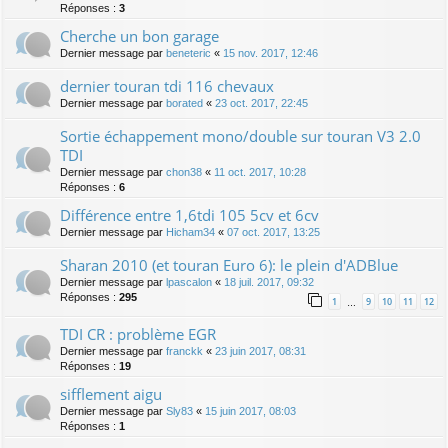
Réponses :
3
Cherche un bon garage
Dernier message par
beneteric
«
15 nov. 2017, 12:46
dernier touran tdi 116 chevaux
Dernier message par
borated
«
23 oct. 2017, 22:45
Sortie échappement mono/double sur touran V3 2.0
TDI
Dernier message par
chon38
«
11 oct. 2017, 10:28
Réponses :
6
Différence entre 1,6tdi 105 5cv et 6cv
Dernier message par
Hicham34
«
07 oct. 2017, 13:25
Sharan 2010 (et touran Euro 6): le plein d'ADBlue
Dernier message par
lpascalon
«
18 juil. 2017, 09:32
Réponses :
295
1
9
10
11
12
…
TDI CR : problème EGR
Dernier message par
franckk
«
23 juin 2017, 08:31
Réponses :
19
sifflement aigu
Dernier message par
Sly83
«
15 juin 2017, 08:03
Réponses :
1