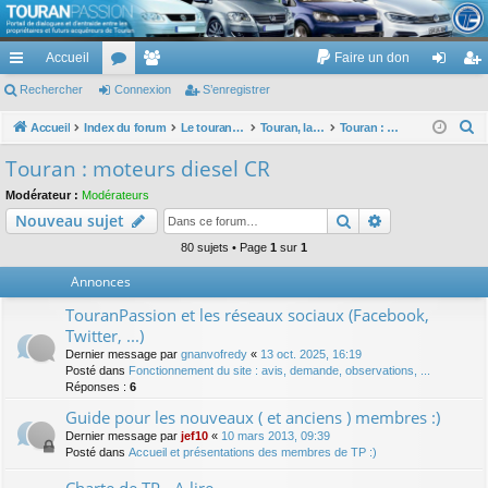
TouranPassion
Accueil
Faire un don
Le forum des propriétaires ou futurs acquéreurs du Volkswagen Touran
cc
Rechercher
or
Connexion
e
S’enregistrer
on
’e
ès
u
m
ne
nr
R
Accueil
Index du forum
Le touran dans ses versions I (V1 V2 V3) et II ...
Touran, la mécanique : moteurs, boites, transmissions, freins, direction, roues
Touran : moteurs diesel CR
e
ra
m
br
xi
eg
Touran : moteurs diesel CR
c
pi
s
es
on
ist
Modérateur :
Modérateurs
h
Rechercher
Recherche av
Nouveau sujet
de
re
e
r
80 sujets • Page
1
sur
1
r
c
Annonces
h
TouranPassion et les réseaux sociaux (Facebook,
e
Twitter, ...)
r
Dernier message par
gnanvofredy
«
13 oct. 2025, 16:19
Posté dans
Fonctionnement du site : avis, demande, observations, ...
Réponses :
6
Guide pour les nouveaux ( et anciens ) membres :)
Dernier message par
jef10
«
10 mars 2013, 09:39
Posté dans
Accueil et présentations des membres de TP :)