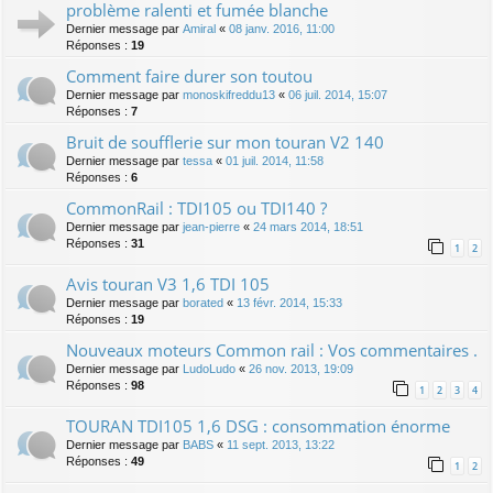
problème ralenti et fumée blanche
Dernier message par
Amiral
«
08 janv. 2016, 11:00
Réponses :
19
Comment faire durer son toutou
Dernier message par
monoskifreddu13
«
06 juil. 2014, 15:07
Réponses :
7
Bruit de soufflerie sur mon touran V2 140
Dernier message par
tessa
«
01 juil. 2014, 11:58
Réponses :
6
CommonRail : TDI105 ou TDI140 ?
Dernier message par
jean-pierre
«
24 mars 2014, 18:51
Réponses :
31
1
2
Avis touran V3 1,6 TDI 105
Dernier message par
borated
«
13 févr. 2014, 15:33
Réponses :
19
Nouveaux moteurs Common rail : Vos commentaires .
Dernier message par
LudoLudo
«
26 nov. 2013, 19:09
Réponses :
98
1
2
3
4
TOURAN TDI105 1,6 DSG : consommation énorme
Dernier message par
BABS
«
11 sept. 2013, 13:22
Réponses :
49
1
2