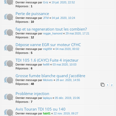
Dernier message par
Griz
«
19 juil. 2020, 22:52
Réponses :
1
Perte de puissance
Dernier message par
JFM
«
04 juil. 2020, 10:24
Réponses :
10
fap et sa regeneration tout les combien?
Dernier message par
reggie_hamond
«
29 mai 2020, 17:21
Réponses :
12
Dépose vanne EGR sur moteur CFHC
Dernier message par
mig95fr
«
04 mai 2020, 00:02
Réponses :
5
TDI 105 1.6 (CAYC) Fuite 4 injecteur
Dernier message par
fwi98
«
03 mai 2020, 10:03
Réponses :
6
Grosse fumée blanche quand j’accélère
Dernier message par
Mickets
«
28 avr. 2020, 14:55
Réponses :
48
1
2
Problème injection
Dernier message par
laplaya
«
05 déc. 2019, 15:06
Réponses :
7
Avis Touran TDI 105 ou 140
Dernier message par
fab01
«
22 nov. 2019, 09:27