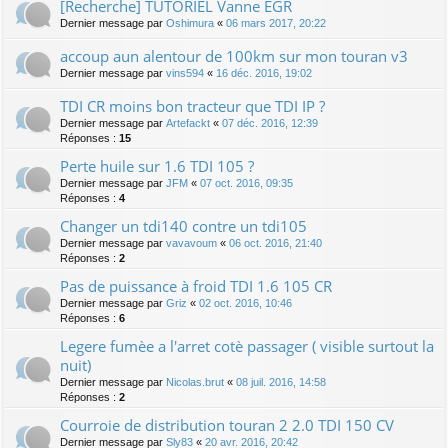
[Recherche] TUTORIEL Vanne EGR
Dernier message par
Oshimura
«
06 mars 2017, 20:22
accoup aun alentour de 100km sur mon touran v3
Dernier message par
vins594
«
16 déc. 2016, 19:02
TDI CR moins bon tracteur que TDI IP ?
Dernier message par
Artefackt
«
07 déc. 2016, 12:39
Réponses :
15
Perte huile sur 1.6 TDI 105 ?
Dernier message par
JFM
«
07 oct. 2016, 09:35
Réponses :
4
Changer un tdi140 contre un tdi105
Dernier message par
vavavoum
«
06 oct. 2016, 21:40
Réponses :
2
Pas de puissance à froid TDI 1.6 105 CR
Dernier message par
Griz
«
02 oct. 2016, 10:46
Réponses :
6
Legere fumèe a l'arret cotè passager ( visible surtout la
nuit)
Dernier message par
Nicolas.brut
«
08 juil. 2016, 14:58
Réponses :
2
Courroie de distribution touran 2 2.0 TDI 150 CV
Dernier message par
Sly83
«
20 avr. 2016, 20:42