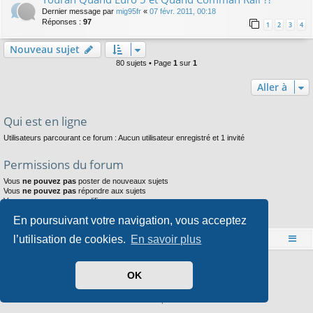
Dernier message par
mig95fr
«
07 févr. 2011, 00:18
Réponses :
97
1
2
3
4
Nouveau sujet
80 sujets • Page
1
sur
1
Aller à
Qui est en ligne
Utilisateurs parcourant ce forum : Aucun utilisateur enregistré et 1 invité
Permissions du forum
Vous
ne pouvez pas
poster de nouveaux sujets
Vous
ne pouvez pas
répondre aux sujets
Vous
ne pouvez pas
modifier vos messages
Vous
ne pouvez pas
supprimer vos messages
En poursuivant votre navigation, vous acceptez
Vous
ne pouvez pas
joindre des fichiers
l’utilisation de cookies.
En savoir plus
Accueil
Index du forum
Développé par
phpBB
® Forum Software © phpBB Limited
OK
Style par
Arty
- phpBB 3.3 par MrGaby
Traduit par
phpBB-fr.com
Confidentialité
|
Conditions