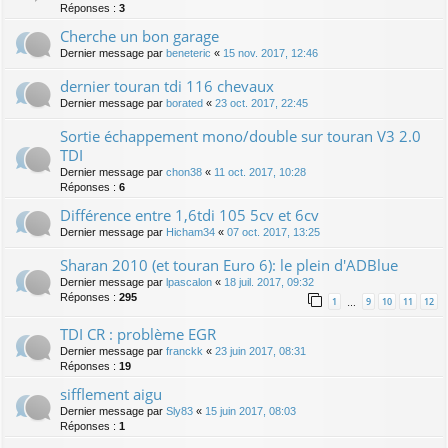
Réponses :
3
Cherche un bon garage
Dernier message par
beneteric
«
15 nov. 2017, 12:46
dernier touran tdi 116 chevaux
Dernier message par
borated
«
23 oct. 2017, 22:45
Sortie échappement mono/double sur touran V3 2.0
TDI
Dernier message par
chon38
«
11 oct. 2017, 10:28
Réponses :
6
Différence entre 1,6tdi 105 5cv et 6cv
Dernier message par
Hicham34
«
07 oct. 2017, 13:25
Sharan 2010 (et touran Euro 6): le plein d'ADBlue
Dernier message par
lpascalon
«
18 juil. 2017, 09:32
Réponses :
295
1
9
10
11
12
…
TDI CR : problème EGR
Dernier message par
franckk
«
23 juin 2017, 08:31
Réponses :
19
sifflement aigu
Dernier message par
Sly83
«
15 juin 2017, 08:03
Réponses :
1