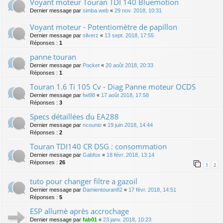
Voyant moteur Touran TDI 140 Bluemotion
Dernier message par
simba.web
«
29 nov. 2018, 10:31
Voyant moteur - Potentiomètre de papillon
Dernier message par
silverz
«
13 sept. 2018, 17:55
Réponses :
1
panne touran
Dernier message par
Pocket
«
20 août 2018, 20:33
Réponses :
1
Touran 1.6 Ti 105 Cv - Diag Panne moteur OCDS
Dernier message par
fwi98
«
17 août 2018, 17:58
Réponses :
3
Specs détaillées du EA288
Dernier message par
ncounio
«
19 juin 2018, 14:44
Réponses :
2
Touran TDI140 CR DSG : consommation
Dernier message par
Gabfox
«
18 févr. 2018, 13:14
Réponses :
26
1
2
tuto pour changer filtre a gazoil
Dernier message par
Damientouran82
«
17 févr. 2018, 14:51
Réponses :
5
ESP allumè après accrochage
Dernier message par
fab01
«
23 janv. 2018, 10:23