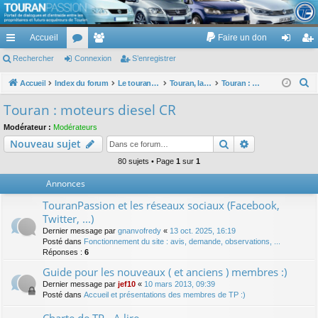
TouranPassion
Accueil
Faire un don
Le forum des propriétaires ou futurs acquéreurs du Volkswagen Touran
cc
Rechercher
or
Connexion
e
S’enregistrer
on
’e
ès
u
m
ne
nr
R
Accueil
Index du forum
Le touran dans ses versions I (V1 V2 V3) et II ...
Touran, la mécanique : moteurs, boites, transmissions, freins, direction, roues
Touran : moteurs diesel CR
e
ra
m
br
xi
eg
Touran : moteurs diesel CR
c
pi
s
es
on
ist
Modérateur :
Modérateurs
h
Rechercher
Recherche av
Nouveau sujet
de
re
e
r
80 sujets • Page
1
sur
1
r
c
Annonces
h
TouranPassion et les réseaux sociaux (Facebook,
e
Twitter, ...)
r
Dernier message par
gnanvofredy
«
13 oct. 2025, 16:19
Posté dans
Fonctionnement du site : avis, demande, observations, ...
Réponses :
6
Guide pour les nouveaux ( et anciens ) membres :)
Dernier message par
jef10
«
10 mars 2013, 09:39
Posté dans
Accueil et présentations des membres de TP :)