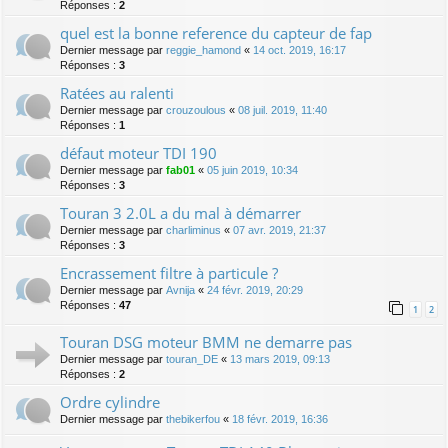
Réponses :
2
quel est la bonne reference du capteur de fap
Dernier message par
reggie_hamond
«
14 oct. 2019, 16:17
Réponses :
3
Ratées au ralenti
Dernier message par
crouzoulous
«
08 juil. 2019, 11:40
Réponses :
1
défaut moteur TDI 190
Dernier message par
fab01
«
05 juin 2019, 10:34
Réponses :
3
Touran 3 2.0L a du mal à démarrer
Dernier message par
charliminus
«
07 avr. 2019, 21:37
Réponses :
3
Encrassement filtre à particule ?
Dernier message par
Avnija
«
24 févr. 2019, 20:29
Réponses :
47
1
2
Touran DSG moteur BMM ne demarre pas
Dernier message par
touran_DE
«
13 mars 2019, 09:13
Réponses :
2
Ordre cylindre
Dernier message par
thebikerfou
«
18 févr. 2019, 16:36