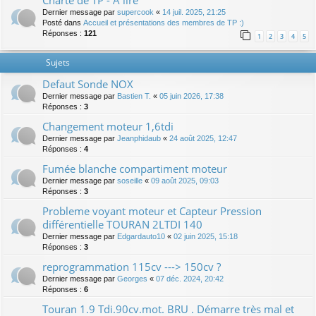
Charte de TP - A lire
Dernier message par
supercook
«
14 juil. 2025, 21:25
Posté dans
Accueil et présentations des membres de TP :)
Réponses :
121
1
2
3
4
5
Sujets
Defaut Sonde NOX
Dernier message par
Bastien T.
«
05 juin 2026, 17:38
Réponses :
3
Changement moteur 1,6tdi
Dernier message par
Jeanphidaub
«
24 août 2025, 12:47
Réponses :
4
Fumée blanche compartiment moteur
Dernier message par
soseille
«
09 août 2025, 09:03
Réponses :
3
Probleme voyant moteur et Capteur Pression
différentielle TOURAN 2LTDI 140
Dernier message par
Edgardauto10
«
02 juin 2025, 15:18
Réponses :
3
reprogrammation 115cv ---> 150cv ?
Dernier message par
Georges
«
07 déc. 2024, 20:42
Réponses :
6
Touran 1.9 Tdi.90cv.mot. BRU . Démarre très mal et