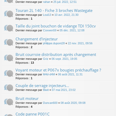
Dernier message par
rahan
«
25 juil. 2022, 12:51
Touran 2L 140 - Fiche 3 broches Wastegate
Dernier message par
Loul13
«
10 avr. 2022, 21:30
Réponses :
1
Taille du joint bouchon de vidange TDI 150cv
Dernier message par
Coxwen59
«
05 déc. 2021, 12:08
Changement d'injecteur
Dernier message par
philippe.dupont28
«
22 nov. 2021, 09:56
Réponses :
2
Bruit courroie distribution après changement
Dernier message par
Griz
«
06 sept. 2021, 19:05
Réponses :
13
Voyant moteur et P067x bougies préchauffage ?
Dernier message par
M4d-d4M
«
06 août 2021, 11:31
Réponses :
1
Couple de serrage injecteurs...
Dernier message par
Biwit
«
07 mai 2021, 23:02
Bruit moteur
Dernier message par
Duncan600
«
08 août 2020, 09:08
Réponses :
4
Code panne P001C