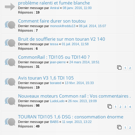
problème ralenti et fumée blanche
Dernier message par
Amiral
«
08 janv. 2016, 11:00
Réponses :
19
Comment faire durer son toutou
Dernier message par
monoskifreddu13
«
06 juil. 2014, 15:07
Réponses :
7
Bruit de soufflerie sur mon touran V2 140
Dernier message par
tessa
«
01 juil. 2014, 11:58
Réponses :
6
CommonRail : TDI105 ou TDI140 ?
Dernier message par
jean-pierre
«
24 mars 2014, 18:51
Réponses :
31
1
2
Avis touran V3 1,6 TDI 105
Dernier message par
borated
«
13 févr. 2014, 15:33
Réponses :
19
Nouveaux moteurs Common rail : Vos commentaires .
Dernier message par
LudoLudo
«
26 nov. 2013, 19:09
Réponses :
98
1
2
3
4
TOURAN TDI105 1,6 DSG : consommation énorme
Dernier message par
BABS
«
11 sept. 2013, 13:22
Réponses :
49
1
2