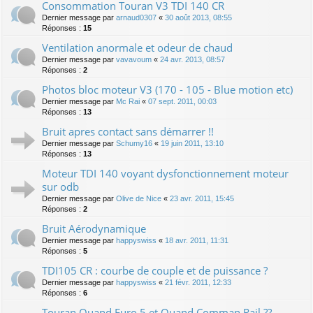
Consommation Touran V3 TDI 140 CR
Dernier message par
arnaud0307
«
30 août 2013, 08:55
Réponses :
15
Ventilation anormale et odeur de chaud
Dernier message par
vavavoum
«
24 avr. 2013, 08:57
Réponses :
2
Photos bloc moteur V3 (170 - 105 - Blue motion etc)
Dernier message par
Mc Rai
«
07 sept. 2011, 00:03
Réponses :
13
Bruit apres contact sans démarrer !!
Dernier message par
Schumy16
«
19 juin 2011, 13:10
Réponses :
13
Moteur TDI 140 voyant dysfonctionnement moteur
sur odb
Dernier message par
Olive de Nice
«
23 avr. 2011, 15:45
Réponses :
2
Bruit Aérodynamique
Dernier message par
happyswiss
«
18 avr. 2011, 11:31
Réponses :
5
TDI105 CR : courbe de couple et de puissance ?
Dernier message par
happyswiss
«
21 févr. 2011, 12:33
Réponses :
6
Touran Quand Euro 5 et Quand Comman Rail ??