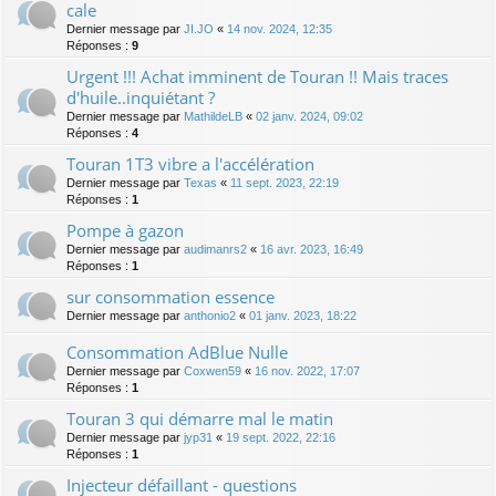
cale
Dernier message par
JI.JO
«
14 nov. 2024, 12:35
Réponses :
9
Urgent !!! Achat imminent de Touran !! Mais traces
d'huile..inquiétant ?
Dernier message par
MathildeLB
«
02 janv. 2024, 09:02
Réponses :
4
Touran 1T3 vibre a l'accélération
Dernier message par
Texas
«
11 sept. 2023, 22:19
Réponses :
1
Pompe à gazon
Dernier message par
audimanrs2
«
16 avr. 2023, 16:49
Réponses :
1
sur consommation essence
Dernier message par
anthonio2
«
01 janv. 2023, 18:22
Consommation AdBlue Nulle
Dernier message par
Coxwen59
«
16 nov. 2022, 17:07
Réponses :
1
Touran 3 qui démarre mal le matin
Dernier message par
jyp31
«
19 sept. 2022, 22:16
Réponses :
1
Injecteur défaillant - questions