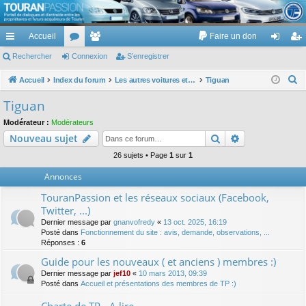
TouranPassion
Accueil
Faire un don
Le forum des propriétaires ou futurs acquéreurs du Volkswagen Touran
cc
Rechercher
or
Connexion
e
S’enregistrer
on
’e
ès
u
m
ne
nr
R
Accueil
Index du forum
Les autres voitures et ce qui touche à la voiture
Tiguan
e
ra
m
br
xi
eg
Tiguan
c
pi
s
es
on
ist
Modérateur :
Modérateurs
h
Rechercher
Recherche av
Nouveau sujet
de
re
e
r
26 sujets • Page
1
sur
1
r
c
Annonces
h
TouranPassion et les réseaux sociaux (Facebook,
e
Twitter, ...)
r
Dernier message par
gnanvofredy
«
13 oct. 2025, 16:19
Posté dans
Fonctionnement du site : avis, demande, observations, ...
Réponses :
6
Guide pour les nouveaux ( et anciens ) membres :)
Dernier message par
jef10
«
10 mars 2013, 09:39
Posté dans
Accueil et présentations des membres de TP :)