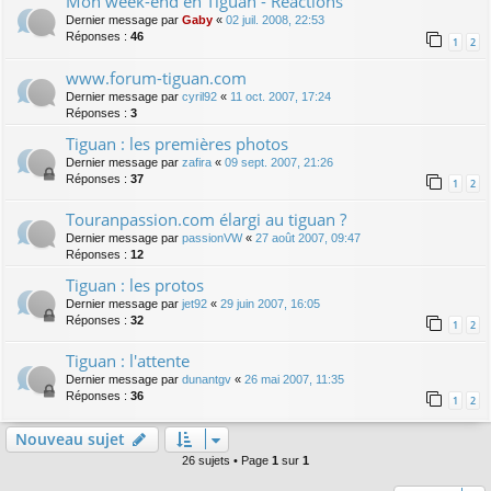
Mon week-end en Tiguan - Réactions
Dernier message par
Gaby
«
02 juil. 2008, 22:53
Réponses :
46
1
2
www.forum-tiguan.com
Dernier message par
cyril92
«
11 oct. 2007, 17:24
Réponses :
3
Tiguan : les premières photos
Dernier message par
zafira
«
09 sept. 2007, 21:26
Réponses :
37
1
2
Touranpassion.com élargi au tiguan ?
Dernier message par
passionVW
«
27 août 2007, 09:47
Réponses :
12
Tiguan : les protos
Dernier message par
jet92
«
29 juin 2007, 16:05
Réponses :
32
1
2
Tiguan : l'attente
Dernier message par
dunantgv
«
26 mai 2007, 11:35
Réponses :
36
1
2
Nouveau sujet
26 sujets • Page
1
sur
1