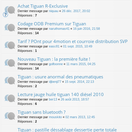
Achat Tiguan R-Exclusive
Dernier message par
niquau
«
26 déc. 2017, 20:02
Réponses :
7
Codage ODB Premium sur Tiguan
Dernier message par
naruthomas41
«
16 juin 2016, 21:58
Réponses :
14
Tarif ? POnt pour 4motion et courroie distribution SVP
Dernier message par
easc81
«
01 sept. 2015, 10:49
Réponses :
1
Nouveau Tiguan : la première fuite !
Dernier message par
golfoonne
«
11 mars 2015, 04:25
Réponses :
14
Tiguan : usure anormal des pneumatiques
Dernier message par
djbenji77
«
15 sept. 2014, 22:13
Réponses :
2
Lecture jauge huile tiguan 140 diésel 2010
Dernier message par
ber13
«
26 août 2013, 18:57
Réponses :
6
Tiguan sans bluetooth ?
Dernier message par
mouskito
«
02 mars 2013, 12:45
Réponses :
2
Tiguan : pastille déssablage dessertie perte totale