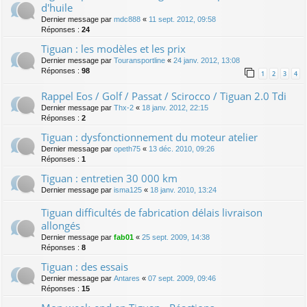
d'huile
Dernier message par
mdc888
«
11 sept. 2012, 09:58
Réponses :
24
Tiguan : les modèles et les prix
Dernier message par
Touransportline
«
24 janv. 2012, 13:08
Réponses :
98
1
2
3
4
Rappel Eos / Golf / Passat / Scirocco / Tiguan 2.0 Tdi
Dernier message par
Thx-2
«
18 janv. 2012, 22:15
Réponses :
2
Tiguan : dysfonctionnement du moteur atelier
Dernier message par
opeth75
«
13 déc. 2010, 09:26
Réponses :
1
Tiguan : entretien 30 000 km
Dernier message par
isma125
«
18 janv. 2010, 13:24
Tiguan difficultés de fabrication délais livraison
allongés
Dernier message par
fab01
«
25 sept. 2009, 14:38
Réponses :
8
Tiguan : des essais
Dernier message par
Antares
«
07 sept. 2009, 09:46
Réponses :
15