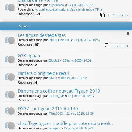
Charte de TP - A lire
Dernier message par
supercook
«
14 juil. 2025, 21:25
Posté dans
Accueil et présentations des membres de TP :)
Réponses :
121
1
2
3
4
5
Sujets
Les tiguan des tépéïstes
Dernier message par
Phil.S-Line 170
«
17 juin 2014, 10:57
Réponses :
97
1
2
3
4
G28 tiguan
Dernier message par
Elodie2
«
16 janv. 2025, 14:31
Réponses :
2
caméra d'origine de recul
Dernier message par
Sly83
«
10 juin 2023, 11:52
Réponses :
4
Dimensions coffre nouveau Tiguan 2019
Dernier message par
touran_DE
«
12 juin 2019, 15:17
Réponses :
1
DSG7 sur tiguan 2015 tdi 140
Dernier message par
Tilan2003
«
21 avr. 2019, 22:36
chauffage tiguan chauffe plus coté droit,résolu.
Dernier message par
pasquifr
«
27 janv. 2018, 16:43