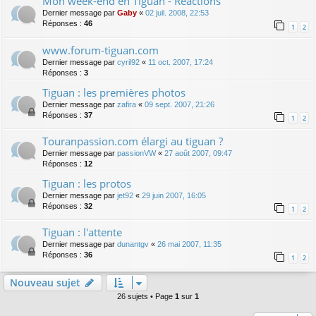
Mon week-end en Tiguan - Réactions
Dernier message par
Gaby
«
02 juil. 2008, 22:53
Réponses :
46
1
2
www.forum-tiguan.com
Dernier message par
cyril92
«
11 oct. 2007, 17:24
Réponses :
3
Tiguan : les premières photos
Dernier message par
zafira
«
09 sept. 2007, 21:26
Réponses :
37
1
2
Touranpassion.com élargi au tiguan ?
Dernier message par
passionVW
«
27 août 2007, 09:47
Réponses :
12
Tiguan : les protos
Dernier message par
jet92
«
29 juin 2007, 16:05
Réponses :
32
1
2
Tiguan : l'attente
Dernier message par
dunantgv
«
26 mai 2007, 11:35
Réponses :
36
1
2
Nouveau sujet
26 sujets • Page
1
sur
1