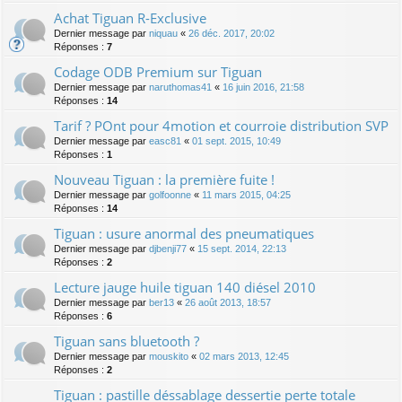
Achat Tiguan R-Exclusive
Dernier message par
niquau
«
26 déc. 2017, 20:02
Réponses :
7
Codage ODB Premium sur Tiguan
Dernier message par
naruthomas41
«
16 juin 2016, 21:58
Réponses :
14
Tarif ? POnt pour 4motion et courroie distribution SVP
Dernier message par
easc81
«
01 sept. 2015, 10:49
Réponses :
1
Nouveau Tiguan : la première fuite !
Dernier message par
golfoonne
«
11 mars 2015, 04:25
Réponses :
14
Tiguan : usure anormal des pneumatiques
Dernier message par
djbenji77
«
15 sept. 2014, 22:13
Réponses :
2
Lecture jauge huile tiguan 140 diésel 2010
Dernier message par
ber13
«
26 août 2013, 18:57
Réponses :
6
Tiguan sans bluetooth ?
Dernier message par
mouskito
«
02 mars 2013, 12:45
Réponses :
2
Tiguan : pastille déssablage dessertie perte totale