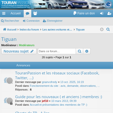
TouranPassion
Accueil
Faire un don
Le forum des propriétaires ou futurs acquéreurs du Volkswagen Touran
cc
Rechercher
or
Connexion
e
S’enregistrer
on
’e
ès
u
m
ne
nr
R
Accueil
Index du forum
Les autres voitures et ce qui touche à la voiture
Tiguan
e
ra
m
br
xi
eg
Tiguan
c
pi
s
es
on
ist
Modérateur :
Modérateurs
h
Rechercher
Recherche av
Nouveau sujet
de
re
e
r
26 sujets • Page
1
sur
1
r
c
Annonces
h
TouranPassion et les réseaux sociaux (Facebook,
e
Twitter, ...)
r
Dernier message par
gnanvofredy
«
13 oct. 2025, 16:19
Posté dans
Fonctionnement du site : avis, demande, observations, ...
Réponses :
6
Guide pour les nouveaux ( et anciens ) membres :)
Dernier message par
jef10
«
10 mars 2013, 09:39
Posté dans
Accueil et présentations des membres de TP :)