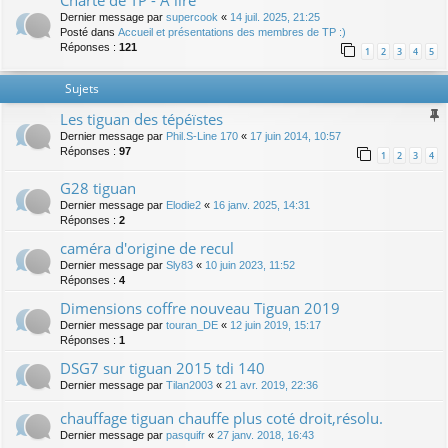
Charte de TP - A lire
Dernier message par
supercook
«
14 juil. 2025, 21:25
Posté dans
Accueil et présentations des membres de TP :)
Réponses :
121
1
2
3
4
5
Sujets
Les tiguan des tépéïstes
Dernier message par
Phil.S-Line 170
«
17 juin 2014, 10:57
Réponses :
97
1
2
3
4
G28 tiguan
Dernier message par
Elodie2
«
16 janv. 2025, 14:31
Réponses :
2
caméra d'origine de recul
Dernier message par
Sly83
«
10 juin 2023, 11:52
Réponses :
4
Dimensions coffre nouveau Tiguan 2019
Dernier message par
touran_DE
«
12 juin 2019, 15:17
Réponses :
1
DSG7 sur tiguan 2015 tdi 140
Dernier message par
Tilan2003
«
21 avr. 2019, 22:36
chauffage tiguan chauffe plus coté droit,résolu.
Dernier message par
pasquifr
«
27 janv. 2018, 16:43