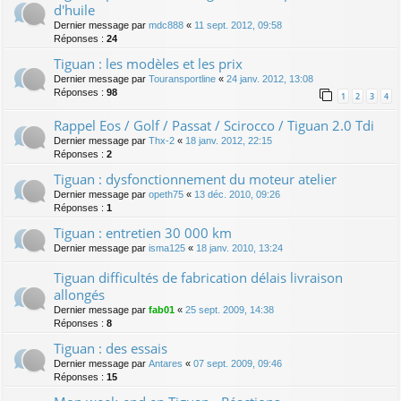
d'huile
Dernier message par
mdc888
«
11 sept. 2012, 09:58
Réponses :
24
Tiguan : les modèles et les prix
Dernier message par
Touransportline
«
24 janv. 2012, 13:08
Réponses :
98
1
2
3
4
Rappel Eos / Golf / Passat / Scirocco / Tiguan 2.0 Tdi
Dernier message par
Thx-2
«
18 janv. 2012, 22:15
Réponses :
2
Tiguan : dysfonctionnement du moteur atelier
Dernier message par
opeth75
«
13 déc. 2010, 09:26
Réponses :
1
Tiguan : entretien 30 000 km
Dernier message par
isma125
«
18 janv. 2010, 13:24
Tiguan difficultés de fabrication délais livraison
allongés
Dernier message par
fab01
«
25 sept. 2009, 14:38
Réponses :
8
Tiguan : des essais
Dernier message par
Antares
«
07 sept. 2009, 09:46
Réponses :
15