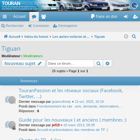
TouranPassion
Accueil
Faire un don
Le forum des propriétaires ou futurs acquéreurs du Volkswagen Touran
cc
Rechercher
or
Connexion
e
S’enregistrer
on
’e
ès
u
m
ne
nr
R
Accueil
Index du forum
Les autres voitures et ce qui touche à la voiture
Tiguan
e
ra
m
br
xi
eg
Tiguan
c
pi
s
es
on
ist
Modérateur :
Modérateurs
h
Rechercher
Recherche av
Nouveau sujet
de
re
e
r
26 sujets • Page
1
sur
1
r
c
Annonces
h
TouranPassion et les réseaux sociaux (Facebook,
e
Twitter, ...)
r
Dernier message par
gnanvofredy
«
13 oct. 2025, 16:19
Posté dans
Fonctionnement du site : avis, demande, observations, ...
Réponses :
6
Guide pour les nouveaux ( et anciens ) membres :)
Dernier message par
jef10
«
10 mars 2013, 09:39
Posté dans
Accueil et présentations des membres de TP :)