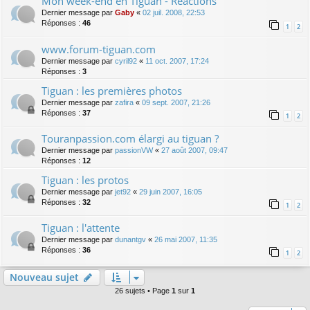
Mon week-end en Tiguan - Réactions
Dernier message par
Gaby
«
02 juil. 2008, 22:53
Réponses :
46
1
2
www.forum-tiguan.com
Dernier message par
cyril92
«
11 oct. 2007, 17:24
Réponses :
3
Tiguan : les premières photos
Dernier message par
zafira
«
09 sept. 2007, 21:26
Réponses :
37
1
2
Touranpassion.com élargi au tiguan ?
Dernier message par
passionVW
«
27 août 2007, 09:47
Réponses :
12
Tiguan : les protos
Dernier message par
jet92
«
29 juin 2007, 16:05
Réponses :
32
1
2
Tiguan : l'attente
Dernier message par
dunantgv
«
26 mai 2007, 11:35
Réponses :
36
1
2
Nouveau sujet
26 sujets • Page
1
sur
1