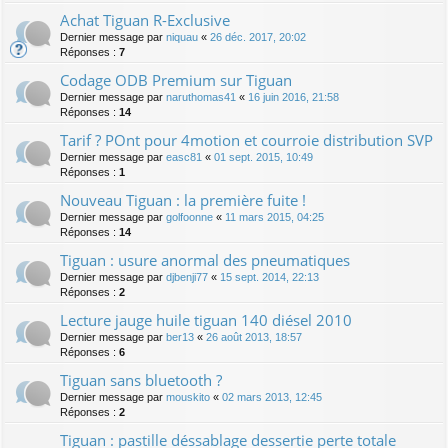
Achat Tiguan R-Exclusive
Dernier message par
niquau
«
26 déc. 2017, 20:02
Réponses :
7
Codage ODB Premium sur Tiguan
Dernier message par
naruthomas41
«
16 juin 2016, 21:58
Réponses :
14
Tarif ? POnt pour 4motion et courroie distribution SVP
Dernier message par
easc81
«
01 sept. 2015, 10:49
Réponses :
1
Nouveau Tiguan : la première fuite !
Dernier message par
golfoonne
«
11 mars 2015, 04:25
Réponses :
14
Tiguan : usure anormal des pneumatiques
Dernier message par
djbenji77
«
15 sept. 2014, 22:13
Réponses :
2
Lecture jauge huile tiguan 140 diésel 2010
Dernier message par
ber13
«
26 août 2013, 18:57
Réponses :
6
Tiguan sans bluetooth ?
Dernier message par
mouskito
«
02 mars 2013, 12:45
Réponses :
2
Tiguan : pastille déssablage dessertie perte totale