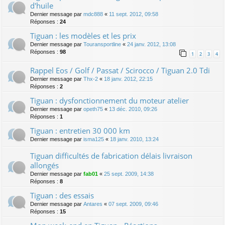
d'huile
Dernier message par
mdc888
«
11 sept. 2012, 09:58
Réponses :
24
Tiguan : les modèles et les prix
Dernier message par
Touransportline
«
24 janv. 2012, 13:08
Réponses :
98
1
2
3
4
Rappel Eos / Golf / Passat / Scirocco / Tiguan 2.0 Tdi
Dernier message par
Thx-2
«
18 janv. 2012, 22:15
Réponses :
2
Tiguan : dysfonctionnement du moteur atelier
Dernier message par
opeth75
«
13 déc. 2010, 09:26
Réponses :
1
Tiguan : entretien 30 000 km
Dernier message par
isma125
«
18 janv. 2010, 13:24
Tiguan difficultés de fabrication délais livraison
allongés
Dernier message par
fab01
«
25 sept. 2009, 14:38
Réponses :
8
Tiguan : des essais
Dernier message par
Antares
«
07 sept. 2009, 09:46
Réponses :
15