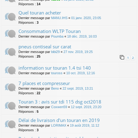
Réponses :
14
Quel touran acheter
Dernier message par
MANU.IHS
«
01 janv. 2020, 23:05
Réponses :
3
Consommation WLTP Touran
Dernier message par
Poumba
«
18 déc. 2019, 16:03
pneus contiseal sur carat
Dernier message par
bibi29
«
27 nov. 2019, 19:25
Réponses :
25
1
2
information sur touran 1.4 tsi 140
Dernier message par
touross
«
10 oct. 2019, 12:16
7 places et compresseur
Dernier message par
Beno
«
22 sept. 2019, 13:21
Réponses :
22
Touran 3 : avis sur tdi 115 dsg oct2018
Dernier message par
Coxwen59
«
12 sept. 2019, 23:20
Réponses :
5
Délai de livraison d'un touran en 2019
Dernier message par
LORIMAX
«
19 août 2019, 11:12
Réponses :
3