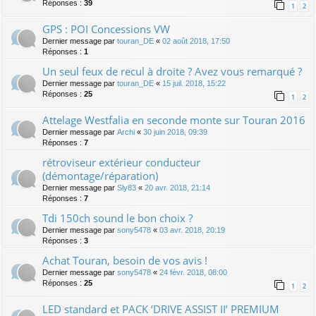
Réponses :
39
1
2
GPS : POI Concessions VW
Dernier message par
touran_DE
«
02 août 2018, 17:50
Réponses :
1
Un seul feux de recul à droite ? Avez vous remarqué ?
Dernier message par
touran_DE
«
15 juil. 2018, 15:22
Réponses :
25
1
2
Attelage Westfalia en seconde monte sur Touran 2016
Dernier message par
Archi
«
30 juin 2018, 09:39
Réponses :
7
rétroviseur extérieur conducteur
(démontage/réparation)
Dernier message par
Sly83
«
20 avr. 2018, 21:14
Réponses :
7
Tdi 150ch sound le bon choix ?
Dernier message par
sony5478
«
03 avr. 2018, 20:19
Réponses :
3
Achat Touran, besoin de vos avis !
Dernier message par
sony5478
«
24 févr. 2018, 08:00
Réponses :
25
1
2
LED standard et PACK ‘DRIVE ASSIST II’ PREMIUM