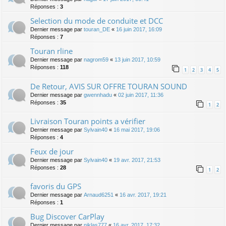
Réponses :
3
Selection du mode de conduite et DCC
Dernier message par
touran_DE
«
16 juin 2017, 16:09
Réponses :
7
Touran rline
Dernier message par
nagrom59
«
13 juin 2017, 10:59
Réponses :
118
1
2
3
4
5
De Retour, AVIS SUR OFFRE TOURAN SOUND
Dernier message par
gwennhadu
«
02 juin 2017, 11:36
Réponses :
35
1
2
Livraison Touran points a vérifier
Dernier message par
Sylvain40
«
16 mai 2017, 19:06
Réponses :
4
Feux de jour
Dernier message par
Sylvain40
«
19 avr. 2017, 21:53
Réponses :
28
1
2
favoris du GPS
Dernier message par
Arnaud6251
«
16 avr. 2017, 19:21
Réponses :
1
Bug Discover CarPlay
Dernier message par
niklas777
«
16 avr. 2017, 17:32