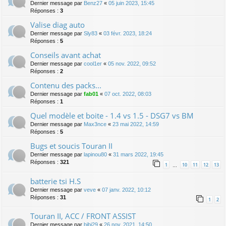
Dernier message par
Benz27
«
05 juin 2023, 15:45
Réponses :
3
Valise diag auto
Dernier message par
Sly83
«
03 févr. 2023, 18:24
Réponses :
5
Conseils avant achat
Dernier message par
cool1er
«
05 nov. 2022, 09:52
Réponses :
2
Contenu des packs...
Dernier message par
fab01
«
07 oct. 2022, 08:03
Réponses :
1
Quel modèle et boite - 1.4 vs 1.5 - DSG7 vs BM
Dernier message par
Max3nce
«
23 mai 2022, 14:59
Réponses :
5
Bugs et soucis Touran II
Dernier message par
lapinou80
«
31 mars 2022, 19:45
Réponses :
321
1
10
11
12
13
…
batterie tsi H.S
Dernier message par
veve
«
07 janv. 2022, 10:12
Réponses :
31
1
2
Touran II, ACC / FRONT ASSIST
Dernier message par
bibi29
«
26 nov. 2021, 14:50