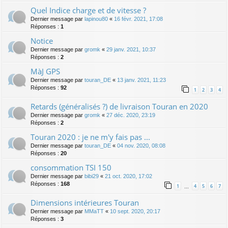
Quel Indice charge et de vitesse ?
Dernier message par
lapinou80
«
16 févr. 2021, 17:08
Réponses :
1
Notice
Dernier message par
gromk
«
29 janv. 2021, 10:37
Réponses :
2
MàJ GPS
Dernier message par
touran_DE
«
13 janv. 2021, 11:23
Réponses :
92
1
2
3
4
Retards (généralisés ?) de livraison Touran en 2020
Dernier message par
gromk
«
27 déc. 2020, 23:19
Réponses :
2
Touran 2020 : je ne m'y fais pas ...
Dernier message par
touran_DE
«
04 nov. 2020, 08:08
Réponses :
20
consommation TSI 150
Dernier message par
bibi29
«
21 oct. 2020, 17:02
Réponses :
168
1
4
5
6
7
…
Dimensions intérieures Touran
Dernier message par
MMaTT
«
10 sept. 2020, 20:17
Réponses :
3