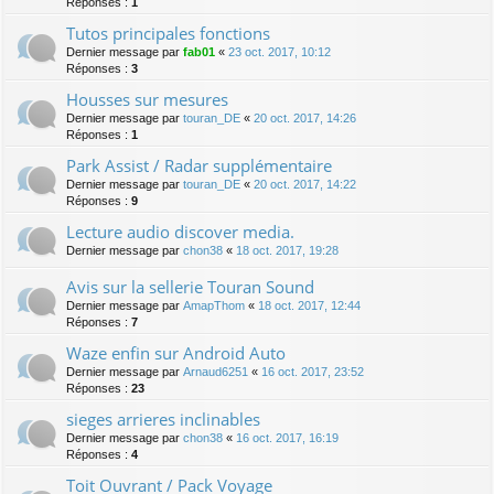
Réponses :
1
Tutos principales fonctions
Dernier message par
fab01
«
23 oct. 2017, 10:12
Réponses :
3
Housses sur mesures
Dernier message par
touran_DE
«
20 oct. 2017, 14:26
Réponses :
1
Park Assist / Radar supplémentaire
Dernier message par
touran_DE
«
20 oct. 2017, 14:22
Réponses :
9
Lecture audio discover media.
Dernier message par
chon38
«
18 oct. 2017, 19:28
Avis sur la sellerie Touran Sound
Dernier message par
AmapThom
«
18 oct. 2017, 12:44
Réponses :
7
Waze enfin sur Android Auto
Dernier message par
Arnaud6251
«
16 oct. 2017, 23:52
Réponses :
23
sieges arrieres inclinables
Dernier message par
chon38
«
16 oct. 2017, 16:19
Réponses :
4
Toit Ouvrant / Pack Voyage