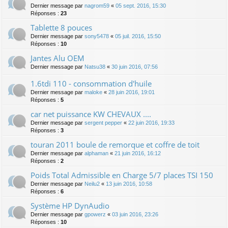
Dernier message par
nagrom59
«
05 sept. 2016, 15:30
Réponses :
23
Tablette 8 pouces
Dernier message par
sony5478
«
05 juil. 2016, 15:50
Réponses :
10
Jantes Alu OEM
Dernier message par
Natsu38
«
30 juin 2016, 07:56
1.6tdi 110 - consommation d'huile
Dernier message par
maloke
«
28 juin 2016, 19:01
Réponses :
5
car net puissance KW CHEVAUX ....
Dernier message par
sergent pepper
«
22 juin 2016, 19:33
Réponses :
3
touran 2011 boule de remorque et coffre de toit
Dernier message par
alphaman
«
21 juin 2016, 16:12
Réponses :
2
Poids Total Admissible en Charge 5/7 places TSI 150
Dernier message par
Neilu2
«
13 juin 2016, 10:58
Réponses :
6
Système HP DynAudio
Dernier message par
gpowerz
«
03 juin 2016, 23:26
Réponses :
10