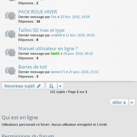
Réponses :
2
PACK ROUE HIVER
Dernier message par
Fbs
«
22 févr. 2016, 19:58
Réponses :
16
Tailles SD max et type
Dernier message par
smile68
«
11 févr. 2016, 09:52
Réponses :
8
Manuel utilisateur en ligne ?
Dernier message par
fab01
«
28 janv. 2016, 08:10
Réponses :
4
Barres de toit
Dernier message par
damien71
«
27 janv. 2016, 21:01
Réponses :
3
Nouveau sujet
141 sujets • Page
1
sur
1
Aller à
Qui est en ligne
Utilisateurs parcourant ce forum : Aucun utilisateur enregistré et 1 invité
Permissions du forum