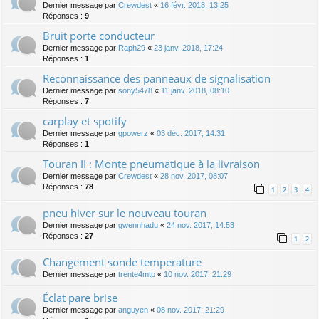
Dernier message par
Crewdest
«
16 févr. 2018, 13:25
Réponses :
9
Bruit porte conducteur
Dernier message par
Raph29
«
23 janv. 2018, 17:24
Réponses :
1
Reconnaissance des panneaux de signalisation
Dernier message par
sony5478
«
11 janv. 2018, 08:10
Réponses :
7
carplay et spotify
Dernier message par
gpowerz
«
03 déc. 2017, 14:31
Réponses :
1
Touran II : Monte pneumatique à la livraison
Dernier message par
Crewdest
«
28 nov. 2017, 08:07
Réponses :
78
1
2
3
4
pneu hiver sur le nouveau touran
Dernier message par
gwennhadu
«
24 nov. 2017, 14:53
Réponses :
27
1
2
Changement sonde temperature
Dernier message par
trente4mtp
«
10 nov. 2017, 21:29
Éclat pare brise
Dernier message par
anguyen
«
08 nov. 2017, 21:29