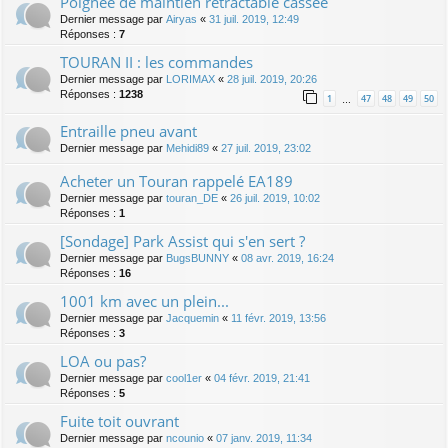
Poignée de maintien rétractable cassée
Dernier message par
Airyas
«
31 juil. 2019, 12:49
Réponses :
7
TOURAN II : les commandes
Dernier message par
LORIMAX
«
28 juil. 2019, 20:26
Réponses :
1238
1
47
48
49
50
…
Entraille pneu avant
Dernier message par
Mehidi89
«
27 juil. 2019, 23:02
Acheter un Touran rappelé EA189
Dernier message par
touran_DE
«
26 juil. 2019, 10:02
Réponses :
1
[Sondage] Park Assist qui s'en sert ?
Dernier message par
BugsBUNNY
«
08 avr. 2019, 16:24
Réponses :
16
1001 km avec un plein...
Dernier message par
Jacquemin
«
11 févr. 2019, 13:56
Réponses :
3
LOA ou pas?
Dernier message par
cool1er
«
04 févr. 2019, 21:41
Réponses :
5
Fuite toit ouvrant
Dernier message par
ncounio
«
07 janv. 2019, 11:34