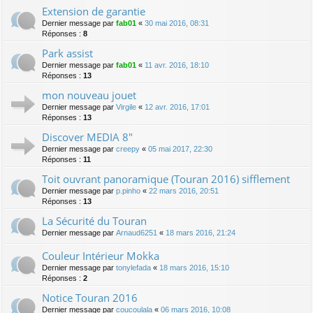
Extension de garantie
Dernier message par
fab01
«
30 mai 2016, 08:31
Réponses :
8
Park assist
Dernier message par
fab01
«
11 avr. 2016, 18:10
Réponses :
13
mon nouveau jouet
Dernier message par
Virgile
«
12 avr. 2016, 17:01
Réponses :
13
Discover MEDIA 8"
Dernier message par
creepy
«
05 mai 2017, 22:30
Réponses :
11
Toit ouvrant panoramique (Touran 2016) sifflement
Dernier message par
p.pinho
«
22 mars 2016, 20:51
Réponses :
13
La Sécurité du Touran
Dernier message par
Arnaud6251
«
18 mars 2016, 21:24
Couleur Intérieur Mokka
Dernier message par
tonylefada
«
18 mars 2016, 15:10
Réponses :
2
Notice Touran 2016
Dernier message par
coucoulala
«
06 mars 2016, 10:08