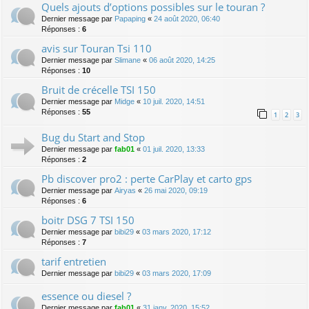
Quels ajouts d’options possibles sur le touran ?
Dernier message par
Papaping
«
24 août 2020, 06:40
Réponses :
6
avis sur Touran Tsi 110
Dernier message par
Slimane
«
06 août 2020, 14:25
Réponses :
10
Bruit de crécelle TSI 150
Dernier message par
Midge
«
10 juil. 2020, 14:51
Réponses :
55
1
2
3
Bug du Start and Stop
Dernier message par
fab01
«
01 juil. 2020, 13:33
Réponses :
2
Pb discover pro2 : perte CarPlay et carto gps
Dernier message par
Airyas
«
26 mai 2020, 09:19
Réponses :
6
boitr DSG 7 TSI 150
Dernier message par
bibi29
«
03 mars 2020, 17:12
Réponses :
7
tarif entretien
Dernier message par
bibi29
«
03 mars 2020, 17:09
essence ou diesel ?
Dernier message par
fab01
«
31 janv. 2020, 15:52