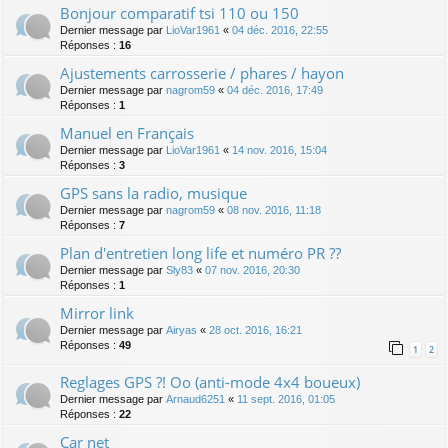
Bonjour comparatif tsi 110 ou 150
Dernier message par
LioVar1961
«
04 déc. 2016, 22:55
Réponses :
16
Ajustements carrosserie / phares / hayon
Dernier message par
nagrom59
«
04 déc. 2016, 17:49
Réponses :
1
Manuel en Français
Dernier message par
LioVar1961
«
14 nov. 2016, 15:04
Réponses :
3
GPS sans la radio, musique
Dernier message par
nagrom59
«
08 nov. 2016, 11:18
Réponses :
7
Plan d'entretien long life et numéro PR ??
Dernier message par
Sly83
«
07 nov. 2016, 20:30
Réponses :
1
Mirror link
Dernier message par
Airyas
«
28 oct. 2016, 16:21
Réponses :
49
1
2
Reglages GPS ?! Oo (anti-mode 4x4 boueux)
Dernier message par
Arnaud6251
«
11 sept. 2016, 01:05
Réponses :
22
Car net