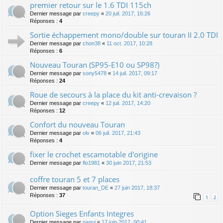
premier retour sur le 1.6 TDI 115ch
Dernier message par
creepy
«
20 juil. 2017, 16:26
Réponses :
4
Sortie échappement mono/double sur touran II 2.0 TDI
Dernier message par
chon38
«
11 oct. 2017, 10:28
Réponses :
6
Nouveau Touran (SP95-E10 ou SP98?)
Dernier message par
sony5478
«
14 juil. 2017, 09:17
Réponses :
24
Roue de secours à la place du kit anti-crevaison ?
Dernier message par
creepy
«
12 juil. 2017, 14:20
Réponses :
12
Confort du nouveau Touran
Dernier message par
olv
«
06 juil. 2017, 21:43
Réponses :
4
fixer le crochet escamotable d'origine
Dernier message par
flo1981
«
30 juin 2017, 21:53
coffre touran 5 et 7 places
Dernier message par
touran_DE
«
27 juin 2017, 18:37
Réponses :
37
1
2
Option Sieges Enfants Integres
Dernier message par
nagui
«
17 juin 2017, 00:41