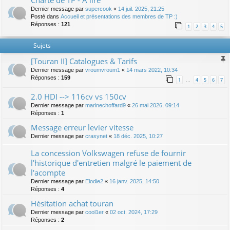
Charte de TP - A lire
Dernier message par
supercook
«
14 juil. 2025, 21:25
Posté dans
Accueil et présentations des membres de TP :)
Réponses :
121
1
2
3
4
5
Sujets
[Touran II] Catalogues & Tarifs
Dernier message par
vroumvroum1
«
14 mars 2022, 10:34
Réponses :
159
1
4
5
6
7
…
2.0 HDI --> 116cv vs 150cv
Dernier message par
marinechoffard9
«
26 mai 2026, 09:14
Réponses :
1
Message erreur levier vitesse
Dernier message par
crasynet
«
18 déc. 2025, 10:27
La concession Volkswagen refuse de fournir
l'historique d'entretien malgré le paiement de
l'acompte
Dernier message par
Elodie2
«
16 janv. 2025, 14:50
Réponses :
4
Hésitation achat touran
Dernier message par
cool1er
«
02 oct. 2024, 17:29
Réponses :
2