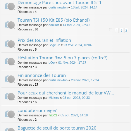
Démontage Pare choc avant Touran II 5T1
Dernier message par
curtis newton
«
18 juil. 2024, 14:14
Réponses :
4
Touran TSI 150 Kit E85 (bio Ethanol)
Dernier message par
cool1er
«
14 mai 2024, 22:30
Réponses :
53
1
2
3
Prix des touran et inflation
Dernier message par
Sage-Jr
«
23 févr. 2024, 10:04
Réponses :
5
Hésitation Touran 3=> 5 ou 7 places (coffre?)
Dernier message par
LOo
«
01 févr. 2024, 17:17
Réponses :
3
Fin annoncé des Touran
Dernier message par
curtis newton
«
28 nov. 2023, 12:24
Réponses :
17
Pour ceux qui cherchent le manuel de leur VW...
Dernier message par
Micktrs
«
08 oct. 2023, 00:33
Réponses :
6
conduite sur neige?
Dernier message par
fab01
«
05 oct. 2023, 14:18
Réponses :
2
Baguette de seuil de porte touran 2020