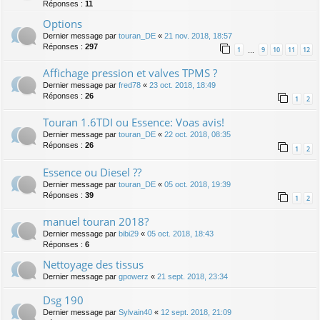
Réponses :
11
Options
Dernier message par
touran_DE
«
21 nov. 2018, 18:57
Réponses :
297
1
9
10
11
12
…
Affichage pression et valves TPMS ?
Dernier message par
fred78
«
23 oct. 2018, 18:49
Réponses :
26
1
2
Touran 1.6TDI ou Essence: Voas avis!
Dernier message par
touran_DE
«
22 oct. 2018, 08:35
Réponses :
26
1
2
Essence ou Diesel ??
Dernier message par
touran_DE
«
05 oct. 2018, 19:39
Réponses :
39
1
2
manuel touran 2018?
Dernier message par
bibi29
«
05 oct. 2018, 18:43
Réponses :
6
Nettoyage des tissus
Dernier message par
gpowerz
«
21 sept. 2018, 23:34
Dsg 190
Dernier message par
Sylvain40
«
12 sept. 2018, 21:09