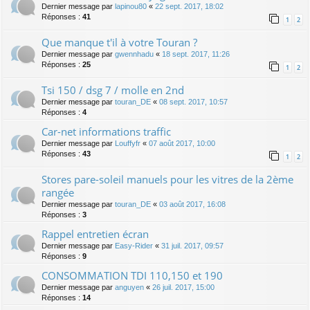
Dernier message par
lapinou80
«
22 sept. 2017, 18:02
Réponses :
41
1
2
Que manque t'il à votre Touran ?
Dernier message par
gwennhadu
«
18 sept. 2017, 11:26
Réponses :
25
1
2
Tsi 150 / dsg 7 / molle en 2nd
Dernier message par
touran_DE
«
08 sept. 2017, 10:57
Réponses :
4
Car-net informations traffic
Dernier message par
Louffyfr
«
07 août 2017, 10:00
Réponses :
43
1
2
Stores pare-soleil manuels pour les vitres de la 2ème
rangée
Dernier message par
touran_DE
«
03 août 2017, 16:08
Réponses :
3
Rappel entretien écran
Dernier message par
Easy-Rider
«
31 juil. 2017, 09:57
Réponses :
9
CONSOMMATION TDI 110,150 et 190
Dernier message par
anguyen
«
26 juil. 2017, 15:00
Réponses :
14