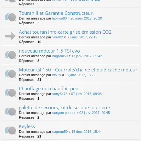
Réponses :
5
Touran II et Garantie Constructeur.
Dernier message par
lapinou80
«
20 mars 2017, 20:20
Réponses :
3
Achat touran info carte grise émission CO2
Dernier message par
Vera02
«
30 janv. 2017, 22:12
Réponses :
10
nouveau moteur 1.5 TSI evo
Dernier message par
nagrom59
«
17 janv. 2017, 09:42
Réponses :
3
Moteur tsi 150 - Courroie/chaine et quid cache moteur
Dernier message par
bibi29
«
15 janv. 2017, 13:22
Réponses :
21
Chauffage qui chauffait peu.
Dernier message par
sony5478
«
07 janv. 2017, 09:08
Réponses :
1
galette de secours, kit de secours ou rien ?
Dernier message par
sergent pepper
«
02 janv. 2017, 20:45
Réponses :
2
Keyless
Dernier message par
nagrom59
«
15 déc. 2016, 15:44
Réponses :
21