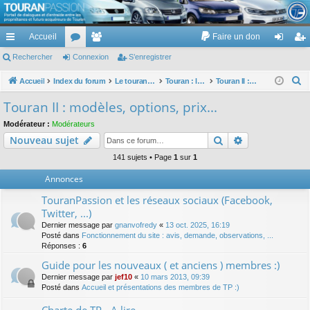
TouranPassion
Accueil
Faire un don
Le forum des propriétaires ou futurs acquéreurs du Volkswagen Touran
cc
Rechercher
or
Connexion
e
S’enregistrer
on
’e
ès
u
m
ne
nr
R
Accueil
Index du forum
Le touran dans ses versions I (V1 V2 V3) et II ...
Touran : les modèles, les prix, les achats, les options, ...
Touran II : modèles, options, prix...
e
ra
m
br
xi
eg
Touran II : modèles, options, prix...
c
pi
s
es
on
ist
Modérateur :
Modérateurs
h
Rechercher
Recherche av
Nouveau sujet
de
re
e
r
141 sujets • Page
1
sur
1
r
c
Annonces
h
TouranPassion et les réseaux sociaux (Facebook,
e
Twitter, ...)
r
Dernier message par
gnanvofredy
«
13 oct. 2025, 16:19
Posté dans
Fonctionnement du site : avis, demande, observations, ...
Réponses :
6
Guide pour les nouveaux ( et anciens ) membres :)
Dernier message par
jef10
«
10 mars 2013, 09:39
Posté dans
Accueil et présentations des membres de TP :)