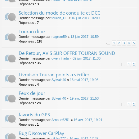
Réponses :
3
Selection du mode de conduite et DCC
Dernier message par
touran_DE
«
16 juin 2017, 16:09
Réponses :
7
Touran rline
Dernier message par
nagrom59
«
13 juin 2017, 10:59
Réponses :
118
1
2
3
4
5
De Retour, AVIS SUR OFFRE TOURAN SOUND
Dernier message par
gwennhadu
«
02 juin 2017, 11:36
Réponses :
35
1
2
Livraison Touran points a vérifier
Dernier message par
Sylvain40
«
16 mai 2017, 19:06
Réponses :
4
Feux de jour
Dernier message par
Sylvain40
«
19 avr. 2017, 21:53
Réponses :
28
1
2
favoris du GPS
Dernier message par
Arnaud6251
«
16 avr. 2017, 19:21
Réponses :
1
Bug Discover CarPlay
Dernier message par
niklas777
«
16 avr. 2017, 17:32