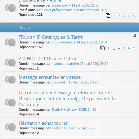
Charte de TP - A lire
Dernier message par
supercook
«
14 juil. 2025, 21:25
Posté dans
Accueil et présentations des membres de TP :)
Réponses :
121
1
2
3
4
5
Sujets
[Touran II] Catalogues & Tarifs
Dernier message par
vroumvroum1
«
14 mars 2022, 10:34
Réponses :
159
1
4
5
6
7
…
2.0 HDI --> 116cv vs 150cv
Dernier message par
marinechoffard9
«
26 mai 2026, 09:14
Réponses :
1
Message erreur levier vitesse
Dernier message par
crasynet
«
18 déc. 2025, 10:27
La concession Volkswagen refuse de fournir
l'historique d'entretien malgré le paiement de
l'acompte
Dernier message par
Elodie2
«
16 janv. 2025, 14:50
Réponses :
4
Hésitation achat touran
Dernier message par
cool1er
«
02 oct. 2024, 17:29
Réponses :
2