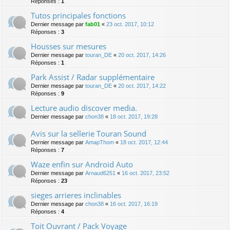
Réponses :
1
Tutos principales fonctions
Dernier message par
fab01
«
23 oct. 2017, 10:12
Réponses :
3
Housses sur mesures
Dernier message par
touran_DE
«
20 oct. 2017, 14:26
Réponses :
1
Park Assist / Radar supplémentaire
Dernier message par
touran_DE
«
20 oct. 2017, 14:22
Réponses :
9
Lecture audio discover media.
Dernier message par
chon38
«
18 oct. 2017, 19:28
Avis sur la sellerie Touran Sound
Dernier message par
AmapThom
«
18 oct. 2017, 12:44
Réponses :
7
Waze enfin sur Android Auto
Dernier message par
Arnaud6251
«
16 oct. 2017, 23:52
Réponses :
23
sieges arrieres inclinables
Dernier message par
chon38
«
16 oct. 2017, 16:19
Réponses :
4
Toit Ouvrant / Pack Voyage