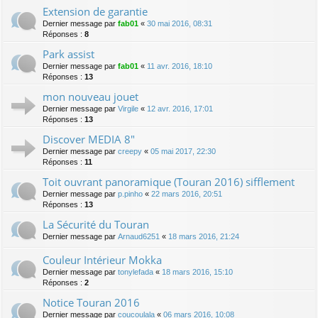
Extension de garantie
Dernier message par
fab01
«
30 mai 2016, 08:31
Réponses :
8
Park assist
Dernier message par
fab01
«
11 avr. 2016, 18:10
Réponses :
13
mon nouveau jouet
Dernier message par
Virgile
«
12 avr. 2016, 17:01
Réponses :
13
Discover MEDIA 8"
Dernier message par
creepy
«
05 mai 2017, 22:30
Réponses :
11
Toit ouvrant panoramique (Touran 2016) sifflement
Dernier message par
p.pinho
«
22 mars 2016, 20:51
Réponses :
13
La Sécurité du Touran
Dernier message par
Arnaud6251
«
18 mars 2016, 21:24
Couleur Intérieur Mokka
Dernier message par
tonylefada
«
18 mars 2016, 15:10
Réponses :
2
Notice Touran 2016
Dernier message par
coucoulala
«
06 mars 2016, 10:08