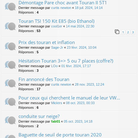
Démontage Pare choc avant Touran II 5T1
Dernier message par
curtis newton
«
18 juil. 2024, 14:14
Réponses :
4
Touran TSI 150 Kit E85 (bio Ethanol)
Dernier message par
cool1er
«
14 mai 2024, 22:30
Réponses :
53
1
2
3
Prix des touran et inflation
Dernier message par
Sage-Jr
«
23 févr. 2024, 10:04
Réponses :
5
Hésitation Touran 3=> 5 ou 7 places (coffre?)
Dernier message par
LOo
«
01 févr. 2024, 17:17
Réponses :
3
Fin annoncé des Touran
Dernier message par
curtis newton
«
28 nov. 2023, 12:24
Réponses :
17
Pour ceux qui cherchent le manuel de leur VW...
Dernier message par
Micktrs
«
08 oct. 2023, 00:33
Réponses :
6
conduite sur neige?
Dernier message par
fab01
«
05 oct. 2023, 14:18
Réponses :
2
Baguette de seuil de porte touran 2020