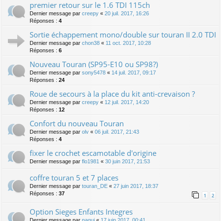
premier retour sur le 1.6 TDI 115ch
Dernier message par
creepy
«
20 juil. 2017, 16:26
Réponses :
4
Sortie échappement mono/double sur touran II 2.0 TDI
Dernier message par
chon38
«
11 oct. 2017, 10:28
Réponses :
6
Nouveau Touran (SP95-E10 ou SP98?)
Dernier message par
sony5478
«
14 juil. 2017, 09:17
Réponses :
24
Roue de secours à la place du kit anti-crevaison ?
Dernier message par
creepy
«
12 juil. 2017, 14:20
Réponses :
12
Confort du nouveau Touran
Dernier message par
olv
«
06 juil. 2017, 21:43
Réponses :
4
fixer le crochet escamotable d'origine
Dernier message par
flo1981
«
30 juin 2017, 21:53
coffre touran 5 et 7 places
Dernier message par
touran_DE
«
27 juin 2017, 18:37
Réponses :
37
1
2
Option Sieges Enfants Integres
Dernier message par
nagui
«
17 juin 2017, 00:41