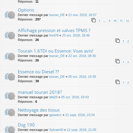
Réponses :
11
Options
Dernier message par
touran_DE
«
21 nov. 2018, 18:57
Réponses :
297
1
9
10
11
12
…
Affichage pression et valves TPMS ?
Dernier message par
fred78
«
23 oct. 2018, 18:49
Réponses :
26
1
2
Touran 1.6TDI ou Essence: Voas avis!
Dernier message par
touran_DE
«
22 oct. 2018, 08:35
Réponses :
26
1
2
Essence ou Diesel ??
Dernier message par
touran_DE
«
05 oct. 2018, 19:39
Réponses :
39
1
2
manuel touran 2018?
Dernier message par
bibi29
«
05 oct. 2018, 18:43
Réponses :
6
Nettoyage des tissus
Dernier message par
gpowerz
«
21 sept. 2018, 23:34
Dsg 190
Dernier message par
Sylvain40
«
12 sept. 2018, 21:09