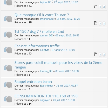
Dernier message par
lapinou80
«
22 sept. 2017, 18:02
Réponses :
41
1
2
Que manque t'il à votre Touran ?
Dernier message par
gwennhadu
«
18 sept. 2017, 11:26
Réponses :
25
1
2
Tsi 150 / dsg 7 / molle en 2nd
Dernier message par
touran_DE
«
08 sept. 2017, 10:57
Réponses :
4
Car-net informations traffic
Dernier message par
Louffyfr
«
07 août 2017, 10:00
Réponses :
43
1
2
Stores pare-soleil manuels pour les vitres de la 2ème
rangée
Dernier message par
touran_DE
«
03 août 2017, 16:08
Réponses :
3
Rappel entretien écran
Dernier message par
Easy-Rider
«
31 juil. 2017, 09:57
Réponses :
9
CONSOMMATION TDI 110,150 et 190
Dernier message par
anguyen
«
26 juil. 2017, 15:00
Réponses :
14