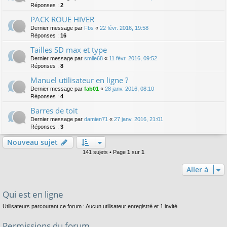
Réponses :
2
PACK ROUE HIVER
Dernier message par
Fbs
«
22 févr. 2016, 19:58
Réponses :
16
Tailles SD max et type
Dernier message par
smile68
«
11 févr. 2016, 09:52
Réponses :
8
Manuel utilisateur en ligne ?
Dernier message par
fab01
«
28 janv. 2016, 08:10
Réponses :
4
Barres de toit
Dernier message par
damien71
«
27 janv. 2016, 21:01
Réponses :
3
Nouveau sujet
141 sujets • Page
1
sur
1
Aller à
Qui est en ligne
Utilisateurs parcourant ce forum : Aucun utilisateur enregistré et 1 invité
Permissions du forum