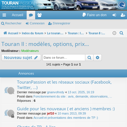
TouranPassion
Accueil
Faire un don
Le forum des propriétaires ou futurs acquéreurs du Volkswagen Touran
cc
Rechercher
or
Connexion
e
S’enregistrer
on
’e
ès
u
m
ne
nr
R
Accueil
Index du forum
Le touran dans ses versions I (V1 V2 V3) et II ...
Touran : les modèles, les prix, les achats, les options, ...
Touran II : modèles, options, prix...
e
ra
m
br
xi
eg
Touran II : modèles, options, prix...
c
pi
s
es
on
ist
Modérateur :
Modérateurs
h
Rechercher
Recherche av
Nouveau sujet
de
re
e
r
141 sujets • Page
1
sur
1
r
c
Annonces
h
TouranPassion et les réseaux sociaux (Facebook,
e
Twitter, ...)
r
Dernier message par
gnanvofredy
«
13 oct. 2025, 16:19
Posté dans
Fonctionnement du site : avis, demande, observations, ...
Réponses :
6
Guide pour les nouveaux ( et anciens ) membres :)
Dernier message par
jef10
«
10 mars 2013, 09:39
Posté dans
Accueil et présentations des membres de TP :)