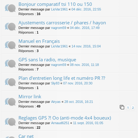
Bonjour comparatif tsi 110 ou 150
Dernier message par
LioVar1961
«
04 déc. 2016, 22:55
Réponses :
16
Ajustements carrosserie / phares / hayon
Dernier message par
nagrom59
«
04 déc. 2016, 17:49
Réponses :
1
Manuel en Français
Dernier message par
LioVar1961
«
14 nov. 2016, 15:04
Réponses :
3
GPS sans la radio, musique
Dernier message par
nagrom59
«
08 nov. 2016, 11:18
Réponses :
7
Plan d'entretien long life et numéro PR ??
Dernier message par
Sly83
«
07 nov. 2016, 20:30
Réponses :
1
Mirror link
Dernier message par
Airyas
«
28 oct. 2016, 16:21
Réponses :
49
1
2
Reglages GPS ?! Oo (anti-mode 4x4 boueux)
Dernier message par
Arnaud6251
«
11 sept. 2016, 01:05
Réponses :
22
Car net