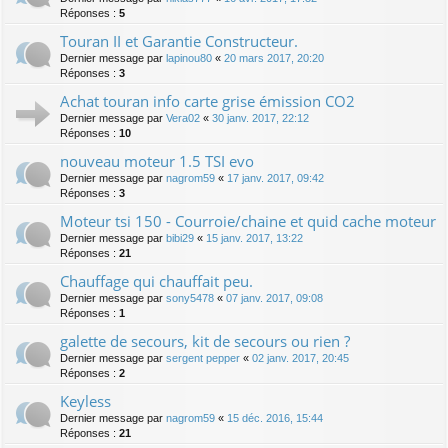
Réponses :
5
Touran II et Garantie Constructeur.
Dernier message par
lapinou80
«
20 mars 2017, 20:20
Réponses :
3
Achat touran info carte grise émission CO2
Dernier message par
Vera02
«
30 janv. 2017, 22:12
Réponses :
10
nouveau moteur 1.5 TSI evo
Dernier message par
nagrom59
«
17 janv. 2017, 09:42
Réponses :
3
Moteur tsi 150 - Courroie/chaine et quid cache moteur
Dernier message par
bibi29
«
15 janv. 2017, 13:22
Réponses :
21
Chauffage qui chauffait peu.
Dernier message par
sony5478
«
07 janv. 2017, 09:08
Réponses :
1
galette de secours, kit de secours ou rien ?
Dernier message par
sergent pepper
«
02 janv. 2017, 20:45
Réponses :
2
Keyless
Dernier message par
nagrom59
«
15 déc. 2016, 15:44
Réponses :
21