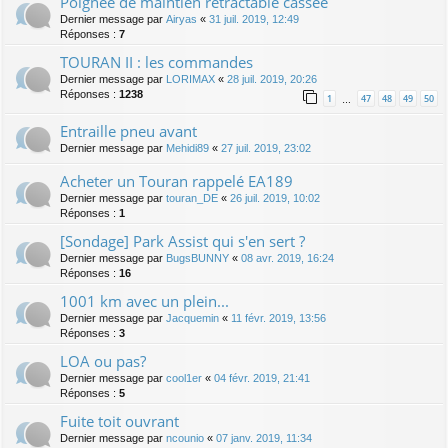
Poignée de maintien rétractable cassée
Dernier message par
Airyas
«
31 juil. 2019, 12:49
Réponses :
7
TOURAN II : les commandes
Dernier message par
LORIMAX
«
28 juil. 2019, 20:26
Réponses :
1238
1
47
48
49
50
…
Entraille pneu avant
Dernier message par
Mehidi89
«
27 juil. 2019, 23:02
Acheter un Touran rappelé EA189
Dernier message par
touran_DE
«
26 juil. 2019, 10:02
Réponses :
1
[Sondage] Park Assist qui s'en sert ?
Dernier message par
BugsBUNNY
«
08 avr. 2019, 16:24
Réponses :
16
1001 km avec un plein...
Dernier message par
Jacquemin
«
11 févr. 2019, 13:56
Réponses :
3
LOA ou pas?
Dernier message par
cool1er
«
04 févr. 2019, 21:41
Réponses :
5
Fuite toit ouvrant
Dernier message par
ncounio
«
07 janv. 2019, 11:34