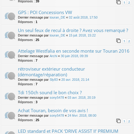
Réponses :
39
1
2
GPS : POI Concessions VW
Dernier message par
touran_DE
«
02 août 2018, 17:50
Réponses :
1
Un seul feux de recul à droite ? Avez vous remarqué ?
Dernier message par
touran_DE
«
15 juil. 2018, 15:22
Réponses :
25
1
2
Attelage Westfalia en seconde monte sur Touran 2016
Dernier message par
Archi
«
30 juin 2018, 09:39
Réponses :
7
rétroviseur extérieur conducteur
(démontage/réparation)
Dernier message par
Sly83
«
20 avr. 2018, 21:14
Réponses :
7
Tdi 150ch sound le bon choix ?
Dernier message par
sony5478
«
03 avr. 2018, 20:19
Réponses :
3
Achat Touran, besoin de vos avis !
Dernier message par
sony5478
«
24 févr. 2018, 08:00
Réponses :
25
1
2
LED standard et PACK ‘DRIVE ASSIST II’ PREMIUM