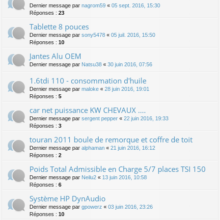
Dernier message par
nagrom59
«
05 sept. 2016, 15:30
Réponses :
23
Tablette 8 pouces
Dernier message par
sony5478
«
05 juil. 2016, 15:50
Réponses :
10
Jantes Alu OEM
Dernier message par
Natsu38
«
30 juin 2016, 07:56
1.6tdi 110 - consommation d'huile
Dernier message par
maloke
«
28 juin 2016, 19:01
Réponses :
5
car net puissance KW CHEVAUX ....
Dernier message par
sergent pepper
«
22 juin 2016, 19:33
Réponses :
3
touran 2011 boule de remorque et coffre de toit
Dernier message par
alphaman
«
21 juin 2016, 16:12
Réponses :
2
Poids Total Admissible en Charge 5/7 places TSI 150
Dernier message par
Neilu2
«
13 juin 2016, 10:58
Réponses :
6
Système HP DynAudio
Dernier message par
gpowerz
«
03 juin 2016, 23:26
Réponses :
10