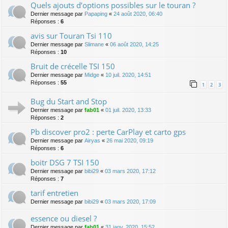
Quels ajouts d’options possibles sur le touran ?
Dernier message par
Papaping
«
24 août 2020, 06:40
Réponses :
6
avis sur Touran Tsi 110
Dernier message par
Slimane
«
06 août 2020, 14:25
Réponses :
10
Bruit de crécelle TSI 150
Dernier message par
Midge
«
10 juil. 2020, 14:51
Réponses :
55
1
2
3
Bug du Start and Stop
Dernier message par
fab01
«
01 juil. 2020, 13:33
Réponses :
2
Pb discover pro2 : perte CarPlay et carto gps
Dernier message par
Airyas
«
26 mai 2020, 09:19
Réponses :
6
boitr DSG 7 TSI 150
Dernier message par
bibi29
«
03 mars 2020, 17:12
Réponses :
7
tarif entretien
Dernier message par
bibi29
«
03 mars 2020, 17:09
essence ou diesel ?
Dernier message par
fab01
«
31 janv. 2020, 15:52