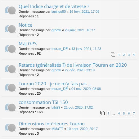
Quel Indice charge et de vitesse ?
Dernier message par
lapinou80
«
16 févr. 2021, 17:08
Réponses :
1
Notice
Dernier message par
gromk
«
29 janv. 2021, 10:37
Réponses :
2
MàJ GPS
Dernier message par
touran_DE
«
13 janv. 2021, 11:23
Réponses :
92
1
2
3
4
Retards (généralisés ?) de livraison Touran en 2020
Dernier message par
gromk
«
27 déc. 2020, 23:19
Réponses :
2
Touran 2020 : je ne m'y fais pas ...
Dernier message par
touran_DE
«
04 nov. 2020, 08:08
Réponses :
20
consommation TSI 150
Dernier message par
bibi29
«
21 oct. 2020, 17:02
Réponses :
168
1
4
5
6
7
…
Dimensions intérieures Touran
Dernier message par
MMaTT
«
10 sept. 2020, 20:17
Réponses :
3