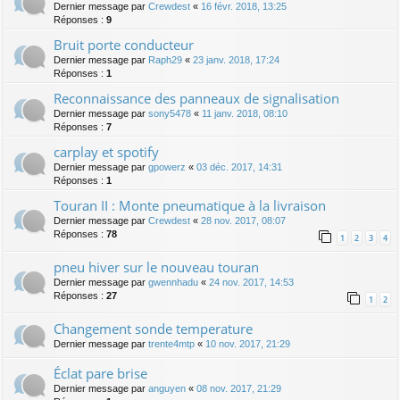
Dernier message par
Crewdest
«
16 févr. 2018, 13:25
Réponses :
9
Bruit porte conducteur
Dernier message par
Raph29
«
23 janv. 2018, 17:24
Réponses :
1
Reconnaissance des panneaux de signalisation
Dernier message par
sony5478
«
11 janv. 2018, 08:10
Réponses :
7
carplay et spotify
Dernier message par
gpowerz
«
03 déc. 2017, 14:31
Réponses :
1
Touran II : Monte pneumatique à la livraison
Dernier message par
Crewdest
«
28 nov. 2017, 08:07
Réponses :
78
1
2
3
4
pneu hiver sur le nouveau touran
Dernier message par
gwennhadu
«
24 nov. 2017, 14:53
Réponses :
27
1
2
Changement sonde temperature
Dernier message par
trente4mtp
«
10 nov. 2017, 21:29
Éclat pare brise
Dernier message par
anguyen
«
08 nov. 2017, 21:29