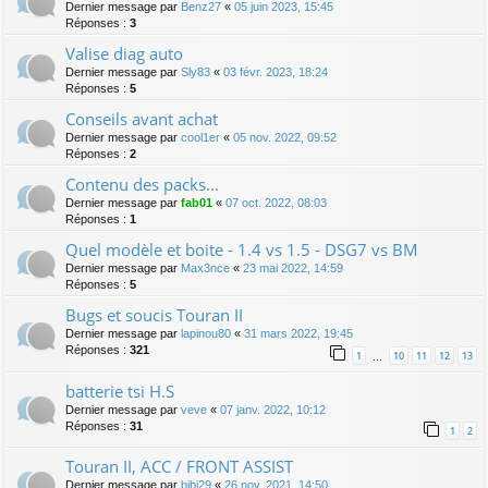
Dernier message par
Benz27
«
05 juin 2023, 15:45
Réponses :
3
Valise diag auto
Dernier message par
Sly83
«
03 févr. 2023, 18:24
Réponses :
5
Conseils avant achat
Dernier message par
cool1er
«
05 nov. 2022, 09:52
Réponses :
2
Contenu des packs...
Dernier message par
fab01
«
07 oct. 2022, 08:03
Réponses :
1
Quel modèle et boite - 1.4 vs 1.5 - DSG7 vs BM
Dernier message par
Max3nce
«
23 mai 2022, 14:59
Réponses :
5
Bugs et soucis Touran II
Dernier message par
lapinou80
«
31 mars 2022, 19:45
Réponses :
321
1
10
11
12
13
…
batterie tsi H.S
Dernier message par
veve
«
07 janv. 2022, 10:12
Réponses :
31
1
2
Touran II, ACC / FRONT ASSIST
Dernier message par
bibi29
«
26 nov. 2021, 14:50