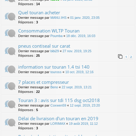
Réponses :
14
Quel touran acheter
Dernier message par
MANU.IHS
«
01 janv. 2020, 23:05
Réponses :
3
Consommation WLTP Touran
Dernier message par
Poumba
«
18 déc. 2019, 16:03
pneus contiseal sur carat
Dernier message par
bibi29
«
27 nov. 2019, 19:25
Réponses :
25
1
2
information sur touran 1.4 tsi 140
Dernier message par
touross
«
10 oct. 2019, 12:16
7 places et compresseur
Dernier message par
Beno
«
22 sept. 2019, 13:21
Réponses :
22
Touran 3 : avis sur tdi 115 dsg oct2018
Dernier message par
Coxwen59
«
12 sept. 2019, 23:20
Réponses :
5
Délai de livraison d'un touran en 2019
Dernier message par
LORIMAX
«
19 août 2019, 11:12
Réponses :
3