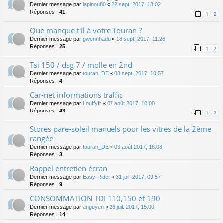
Dernier message par
lapinou80
«
22 sept. 2017, 18:02
Réponses :
41
1
2
Que manque t'il à votre Touran ?
Dernier message par
gwennhadu
«
18 sept. 2017, 11:26
Réponses :
25
1
2
Tsi 150 / dsg 7 / molle en 2nd
Dernier message par
touran_DE
«
08 sept. 2017, 10:57
Réponses :
4
Car-net informations traffic
Dernier message par
Louffyfr
«
07 août 2017, 10:00
Réponses :
43
1
2
Stores pare-soleil manuels pour les vitres de la 2ème
rangée
Dernier message par
touran_DE
«
03 août 2017, 16:08
Réponses :
3
Rappel entretien écran
Dernier message par
Easy-Rider
«
31 juil. 2017, 09:57
Réponses :
9
CONSOMMATION TDI 110,150 et 190
Dernier message par
anguyen
«
26 juil. 2017, 15:00
Réponses :
14