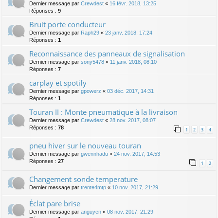
Dernier message par
Crewdest
«
16 févr. 2018, 13:25
Réponses :
9
Bruit porte conducteur
Dernier message par
Raph29
«
23 janv. 2018, 17:24
Réponses :
1
Reconnaissance des panneaux de signalisation
Dernier message par
sony5478
«
11 janv. 2018, 08:10
Réponses :
7
carplay et spotify
Dernier message par
gpowerz
«
03 déc. 2017, 14:31
Réponses :
1
Touran II : Monte pneumatique à la livraison
Dernier message par
Crewdest
«
28 nov. 2017, 08:07
Réponses :
78
1
2
3
4
pneu hiver sur le nouveau touran
Dernier message par
gwennhadu
«
24 nov. 2017, 14:53
Réponses :
27
1
2
Changement sonde temperature
Dernier message par
trente4mtp
«
10 nov. 2017, 21:29
Éclat pare brise
Dernier message par
anguyen
«
08 nov. 2017, 21:29