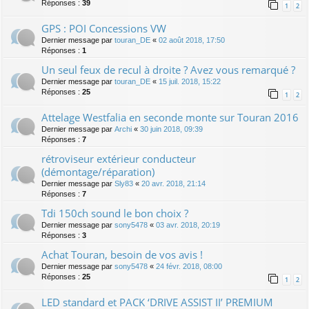
Réponses :
39
1
2
GPS : POI Concessions VW
Dernier message par
touran_DE
«
02 août 2018, 17:50
Réponses :
1
Un seul feux de recul à droite ? Avez vous remarqué ?
Dernier message par
touran_DE
«
15 juil. 2018, 15:22
Réponses :
25
1
2
Attelage Westfalia en seconde monte sur Touran 2016
Dernier message par
Archi
«
30 juin 2018, 09:39
Réponses :
7
rétroviseur extérieur conducteur
(démontage/réparation)
Dernier message par
Sly83
«
20 avr. 2018, 21:14
Réponses :
7
Tdi 150ch sound le bon choix ?
Dernier message par
sony5478
«
03 avr. 2018, 20:19
Réponses :
3
Achat Touran, besoin de vos avis !
Dernier message par
sony5478
«
24 févr. 2018, 08:00
Réponses :
25
1
2
LED standard et PACK ‘DRIVE ASSIST II’ PREMIUM