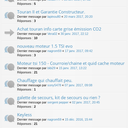
Réponses :
5
Touran II et Garantie Constructeur.
Dernier message par
lapinou80
«
20 mars 2017, 20:20
Réponses :
3
Achat touran info carte grise émission CO2
Dernier message par
Vera02
«
30 janv. 2017, 22:12
Réponses :
10
nouveau moteur 1.5 TSI evo
Dernier message par
nagrom59
«
17 janv. 2017, 09:42
Réponses :
3
Moteur tsi 150 - Courroie/chaine et quid cache moteur
Dernier message par
bibi29
«
15 janv. 2017, 13:22
Réponses :
21
Chauffage qui chauffait peu.
Dernier message par
sony5478
«
07 janv. 2017, 09:08
Réponses :
1
galette de secours, kit de secours ou rien ?
Dernier message par
sergent pepper
«
02 janv. 2017, 20:45
Réponses :
2
Keyless
Dernier message par
nagrom59
«
15 déc. 2016, 15:44
Réponses :
21