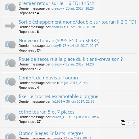
premier retour sur le 1.6 TDI 115ch
Dernier message par
creepy
«
20 juil. 2017, 16:26
Réponses :
4
Sortie échappement mono/double sur touran II 2.0 TDI
Dernier message par
chon38
«
11 oct. 2017, 10:28
Réponses :
6
Nouveau Touran (SP95-E10 ou SP98?)
Dernier message par
sony5478
«
14 juil. 2017, 09:17
Réponses :
24
Roue de secours à la place du kit anti-crevaison ?
Dernier message par
creepy
«
12 juil. 2017, 14:20
Réponses :
12
Confort du nouveau Touran
Dernier message par
olv
«
06 juil. 2017, 21:43
Réponses :
4
fixer le crochet escamotable d'origine
Dernier message par
flo1981
«
30 juin 2017, 21:53
coffre touran 5 et 7 places
Dernier message par
touran_DE
«
27 juin 2017, 18:37
Réponses :
37
1
2
Option Sieges Enfants Integres
Dernier message par
nagui
«
17 juin 2017, 00:41