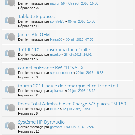
Dernier message par
nagrom59
«
05 sept. 2016, 15:30
Réponses :
23
Tablette 8 pouces
Dernier message par
sony5478
«
05 juil. 2016, 15:50
Réponses :
10
Jantes Alu OEM
Dernier message par
Natsu38
«
30 juin 2016, 07:56
1.6tdi 110 - consommation d'huile
Dernier message par
maloke
«
28 juin 2016, 19:01
Réponses :
5
car net puissance KW CHEVAUX ....
Dernier message par
sergent pepper
«
22 juin 2016, 19:33
Réponses :
3
touran 2011 boule de remorque et coffre de toit
Dernier message par
alphaman
«
21 juin 2016, 16:12
Réponses :
2
Poids Total Admissible en Charge 5/7 places TSI 150
Dernier message par
Neilu2
«
13 juin 2016, 10:58
Réponses :
6
Système HP DynAudio
Dernier message par
gpowerz
«
03 juin 2016, 23:26
Réponses :
10