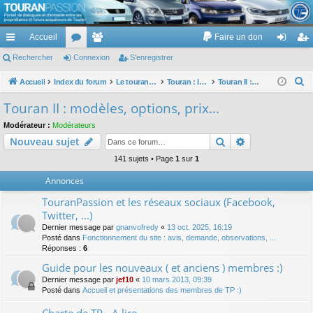
TouranPassion
Accueil
Faire un don
Le forum des propriétaires ou futurs acquéreurs du Volkswagen Touran
cc
Rechercher
or
Connexion
e
S’enregistrer
on
’e
ès
u
m
ne
nr
R
Accueil
Index du forum
Le touran dans ses versions I (V1 V2 V3) et II ...
Touran : les modèles, les prix, les achats, les options, ...
Touran II : modèles, options, prix...
e
ra
m
br
xi
eg
Touran II : modèles, options, prix...
c
pi
s
es
on
ist
Modérateur :
Modérateurs
h
Rechercher
Recherche av
Nouveau sujet
de
re
e
r
141 sujets • Page
1
sur
1
r
c
Annonces
h
TouranPassion et les réseaux sociaux (Facebook,
e
Twitter, ...)
r
Dernier message par
gnanvofredy
«
13 oct. 2025, 16:19
Posté dans
Fonctionnement du site : avis, demande, observations, ...
Réponses :
6
Guide pour les nouveaux ( et anciens ) membres :)
Dernier message par
jef10
«
10 mars 2013, 09:39
Posté dans
Accueil et présentations des membres de TP :)