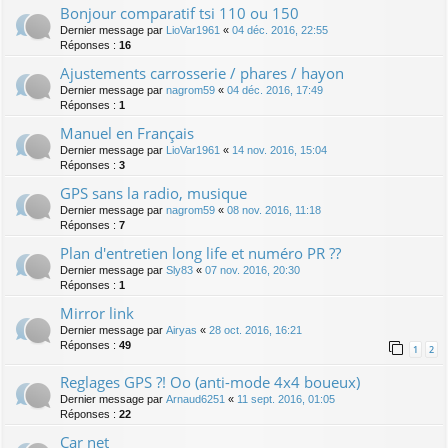
Bonjour comparatif tsi 110 ou 150
Dernier message par
LioVar1961
«
04 déc. 2016, 22:55
Réponses :
16
Ajustements carrosserie / phares / hayon
Dernier message par
nagrom59
«
04 déc. 2016, 17:49
Réponses :
1
Manuel en Français
Dernier message par
LioVar1961
«
14 nov. 2016, 15:04
Réponses :
3
GPS sans la radio, musique
Dernier message par
nagrom59
«
08 nov. 2016, 11:18
Réponses :
7
Plan d'entretien long life et numéro PR ??
Dernier message par
Sly83
«
07 nov. 2016, 20:30
Réponses :
1
Mirror link
Dernier message par
Airyas
«
28 oct. 2016, 16:21
Réponses :
49
1
2
Reglages GPS ?! Oo (anti-mode 4x4 boueux)
Dernier message par
Arnaud6251
«
11 sept. 2016, 01:05
Réponses :
22
Car net