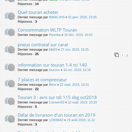
Réponses :
14
Quel touran acheter
Dernier message par
MANU.IHS
«
01 janv. 2020, 23:05
Réponses :
3
Consommation WLTP Touran
Dernier message par
Poumba
«
18 déc. 2019, 16:03
pneus contiseal sur carat
Dernier message par
bibi29
«
27 nov. 2019, 19:25
Réponses :
25
1
2
information sur touran 1.4 tsi 140
Dernier message par
touross
«
10 oct. 2019, 12:16
7 places et compresseur
Dernier message par
Beno
«
22 sept. 2019, 13:21
Réponses :
22
Touran 3 : avis sur tdi 115 dsg oct2018
Dernier message par
Coxwen59
«
12 sept. 2019, 23:20
Réponses :
5
Délai de livraison d'un touran en 2019
Dernier message par
LORIMAX
«
19 août 2019, 11:12
Réponses :
3