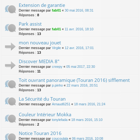
Extension de garantie
Dernier message par
fab01
«
30 mai 2016, 08:31
Réponses :
8
Park assist
Dernier message par
fab01
«
11 avr. 2016, 18:10
Réponses :
13
mon nouveau jouet
Dernier message par
Virgile
«
12 avr. 2016, 17:01
Réponses :
13
Discover MEDIA 8"
Dernier message par
creepy
«
05 mai 2017, 22:30
Réponses :
11
Toit ouvrant panoramique (Touran 2016) sifflement
Dernier message par
p.pinho
«
22 mars 2016, 20:51
Réponses :
13
La Sécurité du Touran
Dernier message par
Arnaud6251
«
18 mars 2016, 21:24
Couleur Intérieur Mokka
Dernier message par
tonylefada
«
18 mars 2016, 15:10
Réponses :
2
Notice Touran 2016
Dernier message par
coucoulala
«
06 mars 2016, 10:08