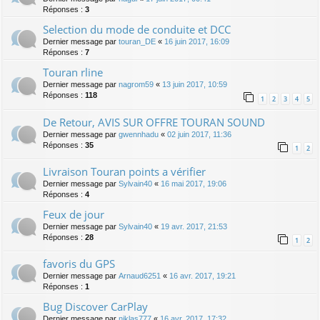
Réponses :
3
Selection du mode de conduite et DCC
Dernier message par
touran_DE
«
16 juin 2017, 16:09
Réponses :
7
Touran rline
Dernier message par
nagrom59
«
13 juin 2017, 10:59
Réponses :
118
1
2
3
4
5
De Retour, AVIS SUR OFFRE TOURAN SOUND
Dernier message par
gwennhadu
«
02 juin 2017, 11:36
Réponses :
35
1
2
Livraison Touran points a vérifier
Dernier message par
Sylvain40
«
16 mai 2017, 19:06
Réponses :
4
Feux de jour
Dernier message par
Sylvain40
«
19 avr. 2017, 21:53
Réponses :
28
1
2
favoris du GPS
Dernier message par
Arnaud6251
«
16 avr. 2017, 19:21
Réponses :
1
Bug Discover CarPlay
Dernier message par
niklas777
«
16 avr. 2017, 17:32