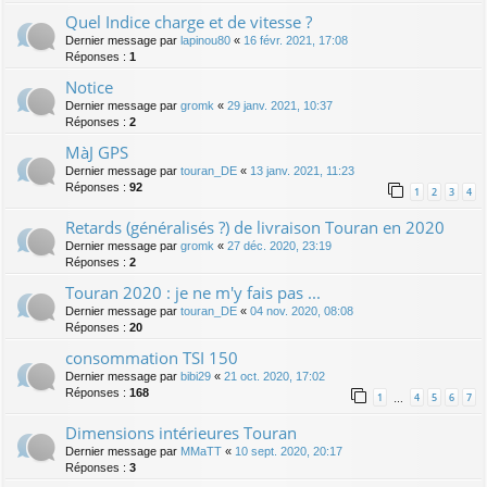
Quel Indice charge et de vitesse ?
Dernier message par
lapinou80
«
16 févr. 2021, 17:08
Réponses :
1
Notice
Dernier message par
gromk
«
29 janv. 2021, 10:37
Réponses :
2
MàJ GPS
Dernier message par
touran_DE
«
13 janv. 2021, 11:23
Réponses :
92
1
2
3
4
Retards (généralisés ?) de livraison Touran en 2020
Dernier message par
gromk
«
27 déc. 2020, 23:19
Réponses :
2
Touran 2020 : je ne m'y fais pas ...
Dernier message par
touran_DE
«
04 nov. 2020, 08:08
Réponses :
20
consommation TSI 150
Dernier message par
bibi29
«
21 oct. 2020, 17:02
Réponses :
168
1
4
5
6
7
…
Dimensions intérieures Touran
Dernier message par
MMaTT
«
10 sept. 2020, 20:17
Réponses :
3