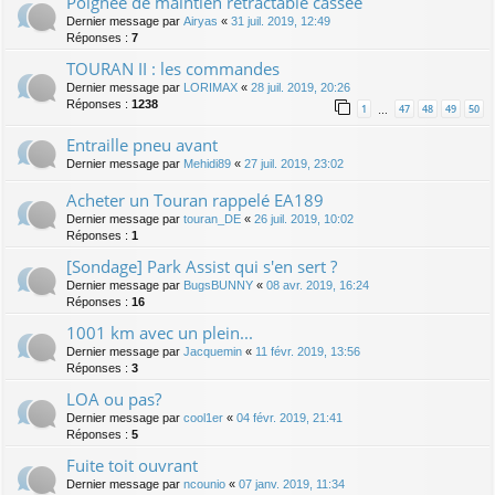
Poignée de maintien rétractable cassée
Dernier message par
Airyas
«
31 juil. 2019, 12:49
Réponses :
7
TOURAN II : les commandes
Dernier message par
LORIMAX
«
28 juil. 2019, 20:26
Réponses :
1238
1
47
48
49
50
…
Entraille pneu avant
Dernier message par
Mehidi89
«
27 juil. 2019, 23:02
Acheter un Touran rappelé EA189
Dernier message par
touran_DE
«
26 juil. 2019, 10:02
Réponses :
1
[Sondage] Park Assist qui s'en sert ?
Dernier message par
BugsBUNNY
«
08 avr. 2019, 16:24
Réponses :
16
1001 km avec un plein...
Dernier message par
Jacquemin
«
11 févr. 2019, 13:56
Réponses :
3
LOA ou pas?
Dernier message par
cool1er
«
04 févr. 2019, 21:41
Réponses :
5
Fuite toit ouvrant
Dernier message par
ncounio
«
07 janv. 2019, 11:34