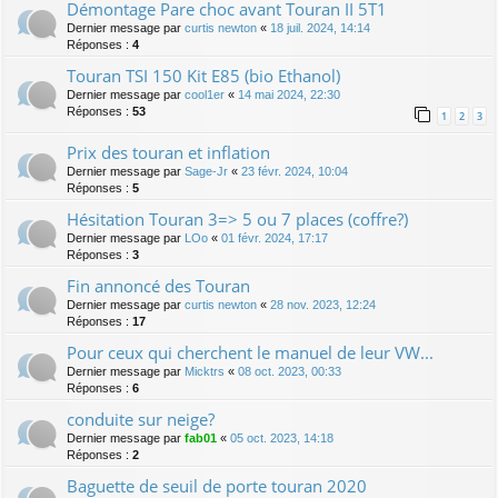
Démontage Pare choc avant Touran II 5T1
Dernier message par
curtis newton
«
18 juil. 2024, 14:14
Réponses :
4
Touran TSI 150 Kit E85 (bio Ethanol)
Dernier message par
cool1er
«
14 mai 2024, 22:30
Réponses :
53
1
2
3
Prix des touran et inflation
Dernier message par
Sage-Jr
«
23 févr. 2024, 10:04
Réponses :
5
Hésitation Touran 3=> 5 ou 7 places (coffre?)
Dernier message par
LOo
«
01 févr. 2024, 17:17
Réponses :
3
Fin annoncé des Touran
Dernier message par
curtis newton
«
28 nov. 2023, 12:24
Réponses :
17
Pour ceux qui cherchent le manuel de leur VW...
Dernier message par
Micktrs
«
08 oct. 2023, 00:33
Réponses :
6
conduite sur neige?
Dernier message par
fab01
«
05 oct. 2023, 14:18
Réponses :
2
Baguette de seuil de porte touran 2020