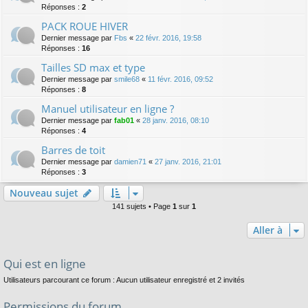
Réponses :
2
PACK ROUE HIVER
Dernier message par
Fbs
«
22 févr. 2016, 19:58
Réponses :
16
Tailles SD max et type
Dernier message par
smile68
«
11 févr. 2016, 09:52
Réponses :
8
Manuel utilisateur en ligne ?
Dernier message par
fab01
«
28 janv. 2016, 08:10
Réponses :
4
Barres de toit
Dernier message par
damien71
«
27 janv. 2016, 21:01
Réponses :
3
Nouveau sujet
141 sujets • Page
1
sur
1
Aller à
Qui est en ligne
Utilisateurs parcourant ce forum : Aucun utilisateur enregistré et 2 invités
Permissions du forum