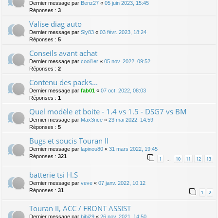
Dernier message par
Benz27
«
05 juin 2023, 15:45
Réponses :
3
Valise diag auto
Dernier message par
Sly83
«
03 févr. 2023, 18:24
Réponses :
5
Conseils avant achat
Dernier message par
cool1er
«
05 nov. 2022, 09:52
Réponses :
2
Contenu des packs...
Dernier message par
fab01
«
07 oct. 2022, 08:03
Réponses :
1
Quel modèle et boite - 1.4 vs 1.5 - DSG7 vs BM
Dernier message par
Max3nce
«
23 mai 2022, 14:59
Réponses :
5
Bugs et soucis Touran II
Dernier message par
lapinou80
«
31 mars 2022, 19:45
Réponses :
321
1
10
11
12
13
…
batterie tsi H.S
Dernier message par
veve
«
07 janv. 2022, 10:12
Réponses :
31
1
2
Touran II, ACC / FRONT ASSIST
Dernier message par
bibi29
«
26 nov. 2021, 14:50