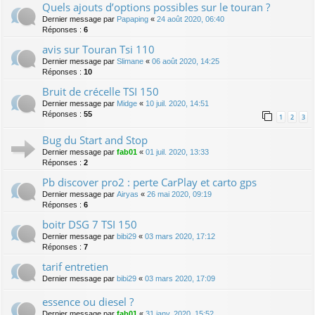
Quels ajouts d’options possibles sur le touran ?
Dernier message par
Papaping
«
24 août 2020, 06:40
Réponses :
6
avis sur Touran Tsi 110
Dernier message par
Slimane
«
06 août 2020, 14:25
Réponses :
10
Bruit de crécelle TSI 150
Dernier message par
Midge
«
10 juil. 2020, 14:51
Réponses :
55
1
2
3
Bug du Start and Stop
Dernier message par
fab01
«
01 juil. 2020, 13:33
Réponses :
2
Pb discover pro2 : perte CarPlay et carto gps
Dernier message par
Airyas
«
26 mai 2020, 09:19
Réponses :
6
boitr DSG 7 TSI 150
Dernier message par
bibi29
«
03 mars 2020, 17:12
Réponses :
7
tarif entretien
Dernier message par
bibi29
«
03 mars 2020, 17:09
essence ou diesel ?
Dernier message par
fab01
«
31 janv. 2020, 15:52