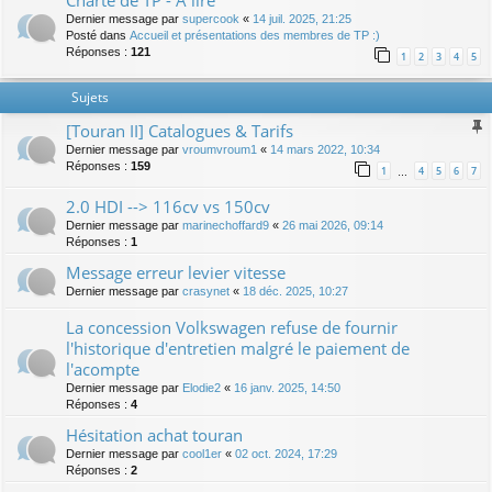
Charte de TP - A lire
Dernier message par
supercook
«
14 juil. 2025, 21:25
Posté dans
Accueil et présentations des membres de TP :)
Réponses :
121
1
2
3
4
5
Sujets
[Touran II] Catalogues & Tarifs
Dernier message par
vroumvroum1
«
14 mars 2022, 10:34
Réponses :
159
1
4
5
6
7
…
2.0 HDI --> 116cv vs 150cv
Dernier message par
marinechoffard9
«
26 mai 2026, 09:14
Réponses :
1
Message erreur levier vitesse
Dernier message par
crasynet
«
18 déc. 2025, 10:27
La concession Volkswagen refuse de fournir
l'historique d'entretien malgré le paiement de
l'acompte
Dernier message par
Elodie2
«
16 janv. 2025, 14:50
Réponses :
4
Hésitation achat touran
Dernier message par
cool1er
«
02 oct. 2024, 17:29
Réponses :
2