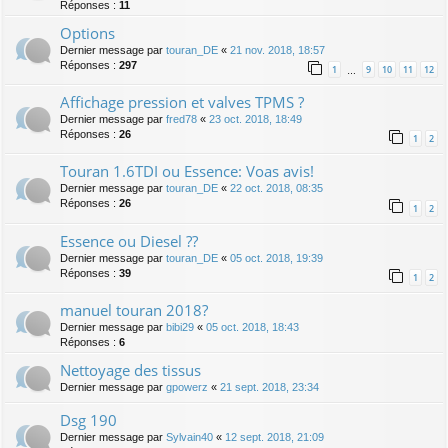
Réponses :
11
Options
Dernier message par
touran_DE
«
21 nov. 2018, 18:57
Réponses :
297
1
9
10
11
12
…
Affichage pression et valves TPMS ?
Dernier message par
fred78
«
23 oct. 2018, 18:49
Réponses :
26
1
2
Touran 1.6TDI ou Essence: Voas avis!
Dernier message par
touran_DE
«
22 oct. 2018, 08:35
Réponses :
26
1
2
Essence ou Diesel ??
Dernier message par
touran_DE
«
05 oct. 2018, 19:39
Réponses :
39
1
2
manuel touran 2018?
Dernier message par
bibi29
«
05 oct. 2018, 18:43
Réponses :
6
Nettoyage des tissus
Dernier message par
gpowerz
«
21 sept. 2018, 23:34
Dsg 190
Dernier message par
Sylvain40
«
12 sept. 2018, 21:09