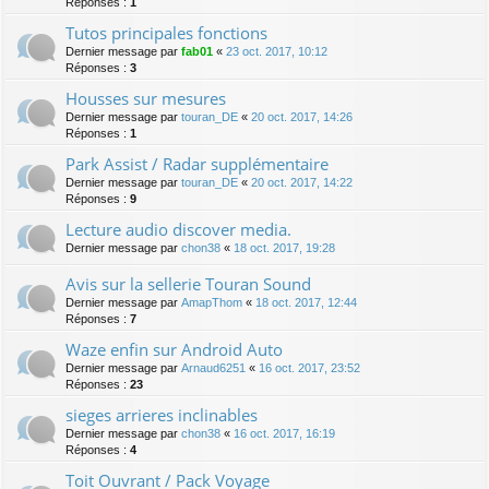
Réponses :
1
Tutos principales fonctions
Dernier message par
fab01
«
23 oct. 2017, 10:12
Réponses :
3
Housses sur mesures
Dernier message par
touran_DE
«
20 oct. 2017, 14:26
Réponses :
1
Park Assist / Radar supplémentaire
Dernier message par
touran_DE
«
20 oct. 2017, 14:22
Réponses :
9
Lecture audio discover media.
Dernier message par
chon38
«
18 oct. 2017, 19:28
Avis sur la sellerie Touran Sound
Dernier message par
AmapThom
«
18 oct. 2017, 12:44
Réponses :
7
Waze enfin sur Android Auto
Dernier message par
Arnaud6251
«
16 oct. 2017, 23:52
Réponses :
23
sieges arrieres inclinables
Dernier message par
chon38
«
16 oct. 2017, 16:19
Réponses :
4
Toit Ouvrant / Pack Voyage