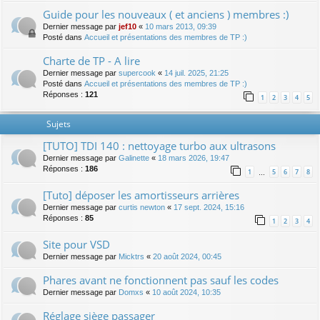
Guide pour les nouveaux ( et anciens ) membres :)
Dernier message par
jef10
«
10 mars 2013, 09:39
Posté dans
Accueil et présentations des membres de TP :)
Charte de TP - A lire
Dernier message par
supercook
«
14 juil. 2025, 21:25
Posté dans
Accueil et présentations des membres de TP :)
Réponses :
121
1
2
3
4
5
Sujets
[TUTO] TDI 140 : nettoyage turbo aux ultrasons
Dernier message par
Galinette
«
18 mars 2026, 19:47
Réponses :
186
1
5
6
7
8
…
[Tuto] déposer les amortisseurs arrières
Dernier message par
curtis newton
«
17 sept. 2024, 15:16
Réponses :
85
1
2
3
4
Site pour VSD
Dernier message par
Micktrs
«
20 août 2024, 00:45
Phares avant ne fonctionnent pas sauf les codes
Dernier message par
Domxs
«
10 août 2024, 10:35
Réglage siège passager