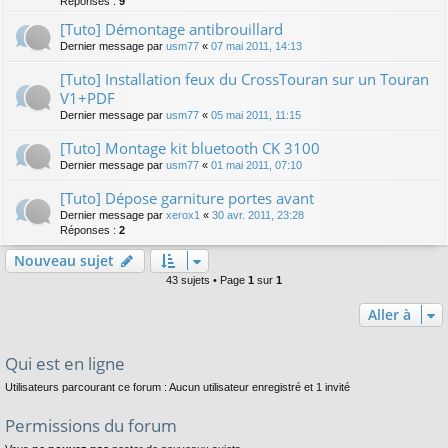
Réponses :
9
[Tuto] Démontage antibrouillard
Dernier message par
usm77
«
07 mai 2011, 14:13
[Tuto] Installation feux du CrossTouran sur un Touran
V1+PDF
Dernier message par
usm77
«
05 mai 2011, 11:15
[Tuto] Montage kit bluetooth CK 3100
Dernier message par
usm77
«
01 mai 2011, 07:10
[Tuto] Dépose garniture portes avant
Dernier message par
xerox1
«
30 avr. 2011, 23:28
Réponses :
2
Nouveau sujet
43 sujets • Page
1
sur
1
Aller à
Qui est en ligne
Utilisateurs parcourant ce forum : Aucun utilisateur enregistré et 1 invité
Permissions du forum