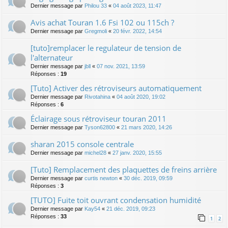
Dernier message par
Philou 33
«
04 août 2023, 11:47
Avis achat Touran 1.6 Fsi 102 ou 115ch ?
Dernier message par
Gregmoli
«
20 févr. 2022, 14:54
[tuto]remplacer le regulateur de tension de
l'alternateur
Dernier message par
jbll
«
07 nov. 2021, 13:59
Réponses :
19
[Tuto] Activer des rétroviseurs automatiquement
Dernier message par
Rivotahina
«
04 août 2020, 19:02
Réponses :
6
Éclairage sous rétroviseur touran 2011
Dernier message par
Tyson62800
«
21 mars 2020, 14:26
sharan 2015 console centrale
Dernier message par
michel28
«
27 janv. 2020, 15:55
[Tuto] Remplacement des plaquettes de freins arrière
Dernier message par
curtis newton
«
30 déc. 2019, 09:59
Réponses :
3
[TUTO] Fuite toit ouvrant condensation humidité
Dernier message par
Kay54
«
21 déc. 2019, 09:23
Réponses :
33
1
2