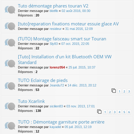
Tuto démontage phares touran V2
Dernier message par
blotfib
«
02 août 2016, 00:30
Réponses :
20
[tuto]reparation fixations moteur essuie glace AV
Dernier message par
resideur
«
31 mai 2016, 12:09
(TUTO) Montage faisceau smart sur Touran
Dernier message par
Sly83
«
07 oct. 2015, 22:05
Réponses :
22
[Tuto] Installation d'un kit Bluetooth OEM VW
Standard
Dernier message par
lorenz054
«
25 juil. 2015, 10:37
Réponses :
2
TUTO Eclairage de pieds
Dernier message par
Jeandu72
«
14 déc. 2013, 20:12
Réponses :
53
1
2
3
Tuto Xcarlink
Dernier message par
sicilien83
«
03 nov. 2013, 17:01
Réponses :
138
1
2
3
4
5
6
TUTO : Démontage garniture porte arrière
Dernier message par
kayadid
«
05 juil. 2013, 12:19
Réponses :
12