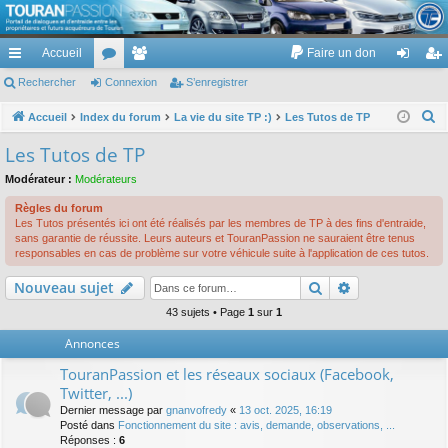
TouranPassion
Accueil
Faire un don
Le forum des propriétaires ou futurs acquéreurs du Volkswagen Touran
cc
Rechercher
or
Connexion
e
S’enregistrer
on
’e
ès
u
m
ne
nr
R
Accueil
Index du forum
La vie du site TP :)
Les Tutos de TP
e
ra
m
br
xi
eg
Les Tutos de TP
c
pi
s
es
on
ist
Modérateur :
Modérateurs
h
de
re
e
Règles du forum
Les Tutos présentés ici ont été réalisés par les membres de TP à des fins d'entraide,
r
r
sans garantie de réussite. Leurs auteurs et TouranPassion ne sauraient être tenus
c
responsables en cas de problème sur votre véhicule suite à l'application de ces tutos.
h
Rechercher
Recherche av
Nouveau sujet
e
43 sujets • Page
1
sur
1
r
Annonces
TouranPassion et les réseaux sociaux (Facebook,
Twitter, ...)
Dernier message par
gnanvofredy
«
13 oct. 2025, 16:19
Posté dans
Fonctionnement du site : avis, demande, observations, ...
Réponses :
6