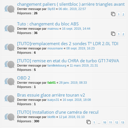
changement paliers ( silentbloc ) arrière triangles avant
Dernier message par
Sly83
«
06 déc. 2019, 22:57
Réponses :
26
1
2
Tuto : changement du bloc ABS
Dernier message par
matmou
«
16 sept. 2019, 14:44
Réponses :
36
1
2
[TUTO]remplacement des 2 sondes T° LDR 2.0L TDI
Dernier message par
mousmane
«
08 sept. 2019, 16:23
Réponses :
6
[TUTO] remise en etat du CHRA de turbo GT1749VA
Dernier message par
famillelebourg
«
11 mars 2019, 21:31
Réponses :
5
OBD 2
Dernier message par
fab01
«
28 janv. 2019, 08:33
Réponses :
1
Bras essuie glace arrière touran v2
Dernier message par
isatys31
«
16 sept. 2018, 18:08
Réponses :
1
[TUTO] Installation d'une caméra de recul
Dernier message par
blotfib
«
12 juil. 2018, 01:10
Réponses :
300
1
10
11
12
13
…