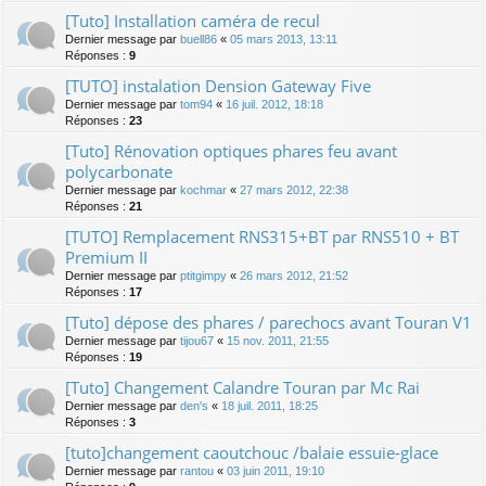
[Tuto] Installation caméra de recul
Dernier message par
buell86
«
05 mars 2013, 13:11
Réponses :
9
[TUTO] instalation Dension Gateway Five
Dernier message par
tom94
«
16 juil. 2012, 18:18
Réponses :
23
[Tuto] Rénovation optiques phares feu avant
polycarbonate
Dernier message par
kochmar
«
27 mars 2012, 22:38
Réponses :
21
[TUTO] Remplacement RNS315+BT par RNS510 + BT
Premium II
Dernier message par
ptitgimpy
«
26 mars 2012, 21:52
Réponses :
17
[Tuto] dépose des phares / parechocs avant Touran V1
Dernier message par
tijou67
«
15 nov. 2011, 21:55
Réponses :
19
[Tuto] Changement Calandre Touran par Mc Rai
Dernier message par
den's
«
18 juil. 2011, 18:25
Réponses :
3
[tuto]changement caoutchouc /balaie essuie-glace
Dernier message par
rantou
«
03 juin 2011, 19:10