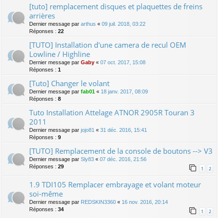
[tuto] remplacement disques et plaquettes de freins
arrières
Dernier message par
arthus
«
09 juil. 2018, 03:22
Réponses :
22
[TUTO] Installation d'une camera de recul OEM
Lowline / Highline
Dernier message par
Gaby
«
07 oct. 2017, 15:08
Réponses :
1
[Tuto] Changer le volant
Dernier message par
fab01
«
18 janv. 2017, 08:09
Réponses :
8
Tuto Installation Attelage ATNOR 2905R Touran 3
2011
Dernier message par
jojo81
«
31 déc. 2016, 15:41
Réponses :
9
[TUTO] Remplacement de la console de boutons --> V3
Dernier message par
Sly83
«
07 déc. 2016, 21:56
Réponses :
29
1
2
1.9 TDI105 Remplacer embrayage et volant moteur
soi-même
Dernier message par
REDSKIN3360
«
16 nov. 2016, 20:14
Réponses :
34
1
2