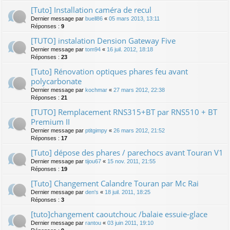
[Tuto] Installation caméra de recul
Dernier message par
buell86
«
05 mars 2013, 13:11
Réponses :
9
[TUTO] instalation Dension Gateway Five
Dernier message par
tom94
«
16 juil. 2012, 18:18
Réponses :
23
[Tuto] Rénovation optiques phares feu avant
polycarbonate
Dernier message par
kochmar
«
27 mars 2012, 22:38
Réponses :
21
[TUTO] Remplacement RNS315+BT par RNS510 + BT
Premium II
Dernier message par
ptitgimpy
«
26 mars 2012, 21:52
Réponses :
17
[Tuto] dépose des phares / parechocs avant Touran V1
Dernier message par
tijou67
«
15 nov. 2011, 21:55
Réponses :
19
[Tuto] Changement Calandre Touran par Mc Rai
Dernier message par
den's
«
18 juil. 2011, 18:25
Réponses :
3
[tuto]changement caoutchouc /balaie essuie-glace
Dernier message par
rantou
«
03 juin 2011, 19:10