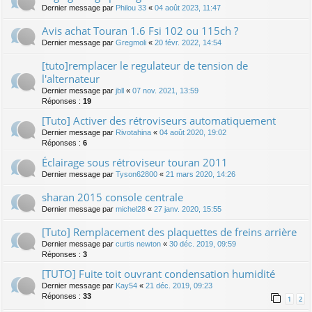
Dernier message par
Philou 33
«
04 août 2023, 11:47
Avis achat Touran 1.6 Fsi 102 ou 115ch ?
Dernier message par
Gregmoli
«
20 févr. 2022, 14:54
[tuto]remplacer le regulateur de tension de
l'alternateur
Dernier message par
jbll
«
07 nov. 2021, 13:59
Réponses :
19
[Tuto] Activer des rétroviseurs automatiquement
Dernier message par
Rivotahina
«
04 août 2020, 19:02
Réponses :
6
Éclairage sous rétroviseur touran 2011
Dernier message par
Tyson62800
«
21 mars 2020, 14:26
sharan 2015 console centrale
Dernier message par
michel28
«
27 janv. 2020, 15:55
[Tuto] Remplacement des plaquettes de freins arrière
Dernier message par
curtis newton
«
30 déc. 2019, 09:59
Réponses :
3
[TUTO] Fuite toit ouvrant condensation humidité
Dernier message par
Kay54
«
21 déc. 2019, 09:23
Réponses :
33
1
2