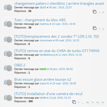
changement paliers ( silentbloc ) arrière triangles avant
Dernier message par
Sly83
«
06 déc. 2019, 22:57
Réponses :
26
1
2
Tuto : changement du bloc ABS
Dernier message par
matmou
«
16 sept. 2019, 14:44
Réponses :
36
1
2
[TUTO]remplacement des 2 sondes T° LDR 2.0L TDI
Dernier message par
mousmane
«
08 sept. 2019, 16:23
Réponses :
6
[TUTO] remise en etat du CHRA de turbo GT1749VA
Dernier message par
famillelebourg
«
11 mars 2019, 21:31
Réponses :
5
OBD 2
Dernier message par
fab01
«
28 janv. 2019, 08:33
Réponses :
1
Bras essuie glace arrière touran v2
Dernier message par
isatys31
«
16 sept. 2018, 18:08
Réponses :
1
[TUTO] Installation d'une caméra de recul
Dernier message par
blotfib
«
12 juil. 2018, 01:10
Réponses :
300
1
10
11
12
13
…