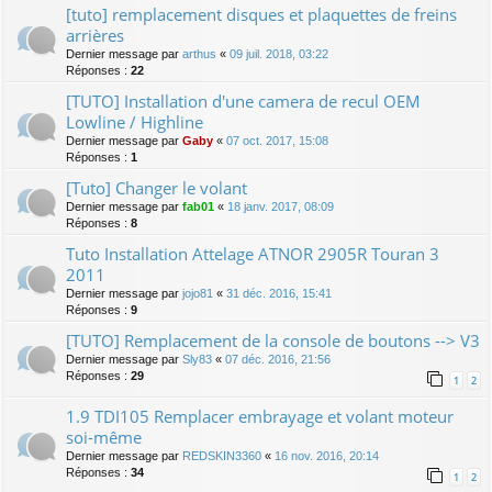
[tuto] remplacement disques et plaquettes de freins
arrières
Dernier message par
arthus
«
09 juil. 2018, 03:22
Réponses :
22
[TUTO] Installation d'une camera de recul OEM
Lowline / Highline
Dernier message par
Gaby
«
07 oct. 2017, 15:08
Réponses :
1
[Tuto] Changer le volant
Dernier message par
fab01
«
18 janv. 2017, 08:09
Réponses :
8
Tuto Installation Attelage ATNOR 2905R Touran 3
2011
Dernier message par
jojo81
«
31 déc. 2016, 15:41
Réponses :
9
[TUTO] Remplacement de la console de boutons --> V3
Dernier message par
Sly83
«
07 déc. 2016, 21:56
Réponses :
29
1
2
1.9 TDI105 Remplacer embrayage et volant moteur
soi-même
Dernier message par
REDSKIN3360
«
16 nov. 2016, 20:14
Réponses :
34
1
2