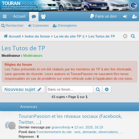
TouranPassion
Accueil
Faire un don
Le forum des propriétaires ou futurs acquéreurs du Volkswagen Touran
cc
Rechercher
or
Connexion
e
S’enregistrer
on
’e
ès
u
m
ne
nr
R
Accueil
Index du forum
La vie du site TP :)
Les Tutos de TP
e
ra
m
br
xi
eg
Les Tutos de TP
c
pi
s
es
on
ist
Modérateur :
Modérateurs
h
de
re
e
Règles du forum
Les Tutos présentés ici ont été réalisés par les membres de TP à des fins d'entraide,
r
r
sans garantie de réussite. Leurs auteurs et TouranPassion ne sauraient être tenus
c
responsables en cas de problème sur votre véhicule suite à l'application de ces tutos.
h
Rechercher
Recherche av
Nouveau sujet
e
43 sujets • Page
1
sur
1
r
Annonces
TouranPassion et les réseaux sociaux (Facebook,
Twitter, ...)
Dernier message par
gnanvofredy
«
13 oct. 2025, 16:19
Posté dans
Fonctionnement du site : avis, demande, observations, ...
Réponses :
6