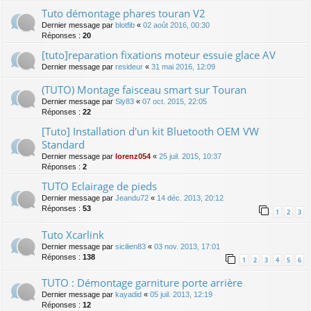
Tuto démontage phares touran V2
Dernier message par
blotfib
«
02 août 2016, 00:30
Réponses :
20
[tuto]reparation fixations moteur essuie glace AV
Dernier message par
resideur
«
31 mai 2016, 12:09
(TUTO) Montage faisceau smart sur Touran
Dernier message par
Sly83
«
07 oct. 2015, 22:05
Réponses :
22
[Tuto] Installation d'un kit Bluetooth OEM VW
Standard
Dernier message par
lorenz054
«
25 juil. 2015, 10:37
Réponses :
2
TUTO Eclairage de pieds
Dernier message par
Jeandu72
«
14 déc. 2013, 20:12
Réponses :
53
1
2
3
Tuto Xcarlink
Dernier message par
sicilien83
«
03 nov. 2013, 17:01
Réponses :
138
1
2
3
4
5
6
TUTO : Démontage garniture porte arrière
Dernier message par
kayadid
«
05 juil. 2013, 12:19
Réponses :
12