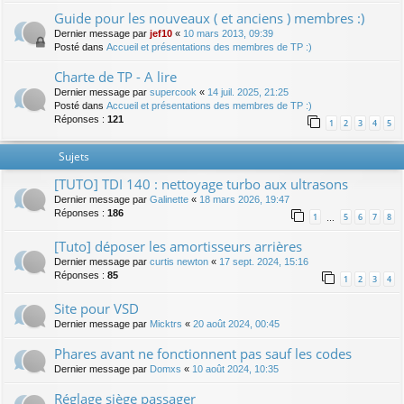
Guide pour les nouveaux ( et anciens ) membres :)
Dernier message par
jef10
«
10 mars 2013, 09:39
Posté dans
Accueil et présentations des membres de TP :)
Charte de TP - A lire
Dernier message par
supercook
«
14 juil. 2025, 21:25
Posté dans
Accueil et présentations des membres de TP :)
Réponses :
121
1
2
3
4
5
Sujets
[TUTO] TDI 140 : nettoyage turbo aux ultrasons
Dernier message par
Galinette
«
18 mars 2026, 19:47
Réponses :
186
1
5
6
7
8
…
[Tuto] déposer les amortisseurs arrières
Dernier message par
curtis newton
«
17 sept. 2024, 15:16
Réponses :
85
1
2
3
4
Site pour VSD
Dernier message par
Micktrs
«
20 août 2024, 00:45
Phares avant ne fonctionnent pas sauf les codes
Dernier message par
Domxs
«
10 août 2024, 10:35
Réglage siège passager