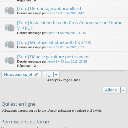
Réponses :
9
[Tuto] Démontage antibrouillard
Dernier message par
usm77
«
07 mai 2011, 14:13
[Tuto] Installation feux du CrossTouran sur un Touran
V1+PDF
Dernier message par
usm77
«
05 mai 2011, 11:15
[Tuto] Montage kit bluetooth CK 3100
Dernier message par
usm77
«
01 mai 2011, 07:10
[Tuto] Dépose garniture portes avant
Dernier message par
xerox1
«
30 avr. 2011, 23:28
Réponses :
2
Nouveau sujet
43 sujets • Page
1
sur
1
Aller à
Qui est en ligne
Utilisateurs parcourant ce forum : Aucun utilisateur enregistré et 2 invités
Permissions du forum