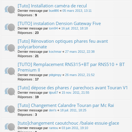
[Tuto] Installation caméra de recul
Dernier message par
buell86
«
05 mars 2013, 13:11
Réponses :
9
[TUTO] instalation Dension Gateway Five
Dernier message par
tom94
«
16 juil. 2012, 18:18
Réponses :
23
[Tuto] Rénovation optiques phares feu avant
polycarbonate
Dernier message par
kochmar
«
27 mars 2012, 22:38
Réponses :
21
[TUTO] Remplacement RNS315+BT par RNS510 + BT
Premium II
Dernier message par
ptitgimpy
«
26 mars 2012, 21:52
Réponses :
17
[Tuto] dépose des phares / parechocs avant Touran V1
Dernier message par
tijou67
«
15 nov. 2011, 21:55
Réponses :
19
[Tuto] Changement Calandre Touran par Mc Rai
Dernier message par
den's
«
18 juil. 2011, 18:25
Réponses :
3
[tuto]changement caoutchouc /balaie essuie-glace
Dernier message par
rantou
«
03 juin 2011, 19:10