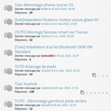
Tuto démontage phares touran V2
Dernier message par
blotfib
«
02 août 2016, 00:30
Réponses :
20
[tuto]reparation fixations moteur essuie glace AV
Dernier message par
resideur
«
31 mai 2016, 12:09
(TUTO) Montage faisceau smart sur Touran
Dernier message par
Sly83
«
07 oct. 2015, 22:05
Réponses :
22
[Tuto] Installation d'un kit Bluetooth OEM VW
Standard
Dernier message par
lorenz054
«
25 juil. 2015, 10:37
Réponses :
2
TUTO Eclairage de pieds
Dernier message par
Jeandu72
«
14 déc. 2013, 20:12
Réponses :
53
1
2
3
Tuto Xcarlink
Dernier message par
sicilien83
«
03 nov. 2013, 17:01
Réponses :
138
1
2
3
4
5
6
TUTO : Démontage garniture porte arrière
Dernier message par
kayadid
«
05 juil. 2013, 12:19
Réponses :
12