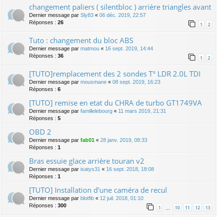
changement paliers ( silentbloc ) arrière triangles avant
Dernier message par
Sly83
«
06 déc. 2019, 22:57
Réponses :
26
1
2
Tuto : changement du bloc ABS
Dernier message par
matmou
«
16 sept. 2019, 14:44
Réponses :
36
1
2
[TUTO]remplacement des 2 sondes T° LDR 2.0L TDI
Dernier message par
mousmane
«
08 sept. 2019, 16:23
Réponses :
6
[TUTO] remise en etat du CHRA de turbo GT1749VA
Dernier message par
famillelebourg
«
11 mars 2019, 21:31
Réponses :
5
OBD 2
Dernier message par
fab01
«
28 janv. 2019, 08:33
Réponses :
1
Bras essuie glace arrière touran v2
Dernier message par
isatys31
«
16 sept. 2018, 18:08
Réponses :
1
[TUTO] Installation d'une caméra de recul
Dernier message par
blotfib
«
12 juil. 2018, 01:10
Réponses :
300
1
10
11
12
13
…