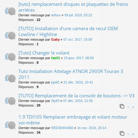
[tuto] remplacement disques et plaquettes de freins
arrières
Dernier message par
arthus
«
09 juil. 2018, 03:22
Réponses :
22
[TUTO] Installation d'une camera de recul OEM
Lowline / Highline
Dernier message par
Gaby
«
07 oct. 2017, 15:08
Réponses :
1
[Tuto] Changer le volant
Dernier message par
fab01
«
18 janv. 2017, 08:09
Réponses :
8
Tuto Installation Attelage ATNOR 2905R Touran 3
2011
Dernier message par
jojo81
«
31 déc. 2016, 15:41
Réponses :
9
[TUTO] Remplacement de la console de boutons --> V3
Dernier message par
Sly83
«
07 déc. 2016, 21:56
Réponses :
29
1
2
1.9 TDI105 Remplacer embrayage et volant moteur
soi-même
Dernier message par
REDSKIN3360
«
16 nov. 2016, 20:14
Réponses :
34
1
2