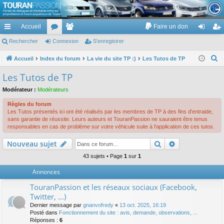
TouranPassion
Accueil
Faire un don
Le forum des propriétaires ou futurs acquéreurs du Volkswagen Touran
cc
Rechercher
or
Connexion
e
S’enregistrer
on
’e
ès
u
m
ne
nr
R
Accueil
Index du forum
La vie du site TP :)
Les Tutos de TP
e
ra
m
br
xi
eg
Les Tutos de TP
c
pi
s
es
on
ist
Modérateur :
Modérateurs
h
de
re
e
Règles du forum
Les Tutos présentés ici ont été réalisés par les membres de TP à des fins d'entraide,
r
r
sans garantie de réussite. Leurs auteurs et TouranPassion ne sauraient être tenus
c
responsables en cas de problème sur votre véhicule suite à l'application de ces tutos.
h
Rechercher
Recherche av
Nouveau sujet
e
43 sujets • Page
1
sur
1
r
Annonces
TouranPassion et les réseaux sociaux (Facebook,
Twitter, ...)
Dernier message par
gnanvofredy
«
13 oct. 2025, 16:19
Posté dans
Fonctionnement du site : avis, demande, observations, ...
Réponses :
6