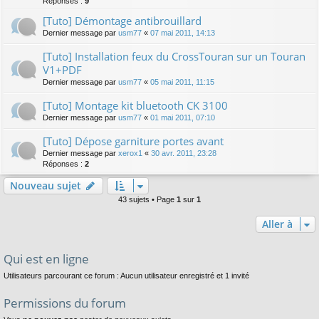
Réponses :
9
[Tuto] Démontage antibrouillard
Dernier message par
usm77
«
07 mai 2011, 14:13
[Tuto] Installation feux du CrossTouran sur un Touran
V1+PDF
Dernier message par
usm77
«
05 mai 2011, 11:15
[Tuto] Montage kit bluetooth CK 3100
Dernier message par
usm77
«
01 mai 2011, 07:10
[Tuto] Dépose garniture portes avant
Dernier message par
xerox1
«
30 avr. 2011, 23:28
Réponses :
2
Nouveau sujet
43 sujets • Page
1
sur
1
Aller à
Qui est en ligne
Utilisateurs parcourant ce forum : Aucun utilisateur enregistré et 1 invité
Permissions du forum