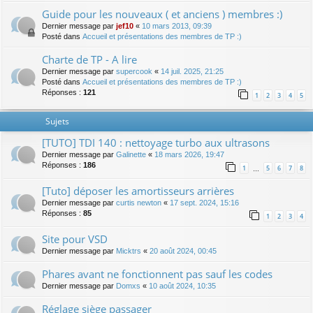
Guide pour les nouveaux ( et anciens ) membres :)
Dernier message par
jef10
«
10 mars 2013, 09:39
Posté dans
Accueil et présentations des membres de TP :)
Charte de TP - A lire
Dernier message par
supercook
«
14 juil. 2025, 21:25
Posté dans
Accueil et présentations des membres de TP :)
Réponses :
121
1
2
3
4
5
Sujets
[TUTO] TDI 140 : nettoyage turbo aux ultrasons
Dernier message par
Galinette
«
18 mars 2026, 19:47
Réponses :
186
1
5
6
7
8
…
[Tuto] déposer les amortisseurs arrières
Dernier message par
curtis newton
«
17 sept. 2024, 15:16
Réponses :
85
1
2
3
4
Site pour VSD
Dernier message par
Micktrs
«
20 août 2024, 00:45
Phares avant ne fonctionnent pas sauf les codes
Dernier message par
Domxs
«
10 août 2024, 10:35
Réglage siège passager