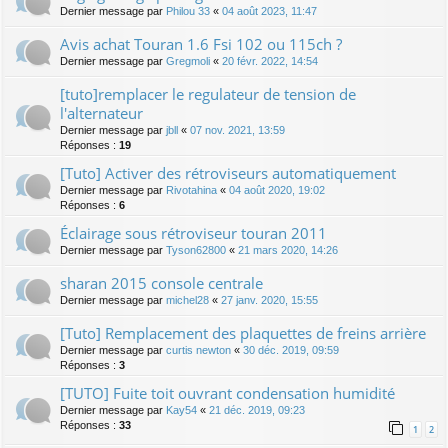
Dernier message par
Philou 33
«
04 août 2023, 11:47
Avis achat Touran 1.6 Fsi 102 ou 115ch ?
Dernier message par
Gregmoli
«
20 févr. 2022, 14:54
[tuto]remplacer le regulateur de tension de
l'alternateur
Dernier message par
jbll
«
07 nov. 2021, 13:59
Réponses :
19
[Tuto] Activer des rétroviseurs automatiquement
Dernier message par
Rivotahina
«
04 août 2020, 19:02
Réponses :
6
Éclairage sous rétroviseur touran 2011
Dernier message par
Tyson62800
«
21 mars 2020, 14:26
sharan 2015 console centrale
Dernier message par
michel28
«
27 janv. 2020, 15:55
[Tuto] Remplacement des plaquettes de freins arrière
Dernier message par
curtis newton
«
30 déc. 2019, 09:59
Réponses :
3
[TUTO] Fuite toit ouvrant condensation humidité
Dernier message par
Kay54
«
21 déc. 2019, 09:23
Réponses :
33
1
2