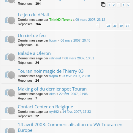
Réponses :
104
1
2
3
4
5
Le jeu du détail...
Dernier message par
ThinkDifferent
«
09 mars 2007, 23:12
Réponses :
764
1
28
29
30
31
…
Un ciel de feu
Dernier message par
liosor
«
06 mars 2007, 20:48
Réponses :
11
Balade à Oléron
Dernier message par
ratinaud
«
06 mars 2007, 13:51
Réponses :
24
Touran noir magic de Thierry 03
Dernier message par
frapra
«
23 févr. 2007, 23:28
Réponses :
24
Making of du dernier spot Touran
Dernier message par
ekta
«
22 févr. 2007, 21:06
Réponses :
7
Contact Center en Belgique
Dernier message par
cyril92
«
14 févr. 2007, 17:33
Réponses :
22
14 avril 2003: Commercialisation du VW Touran en
Europe.