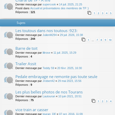
Charte de TP - A lire
Dernier message par
supercook
«
14 juil. 2025, 21:25
Posté dans
Accueil et présentations des membres de TP :)
Réponses :
121
1
2
3
4
5
Sujets
Les toutous dans nos toutous :923:
Dernier message par
JulienM294
«
29 juil. 2026, 15:38
Réponses :
244
1
7
8
9
10
…
Barre de toit
Dernier message par
lilirose
«
11 juil. 2025, 15:29
Réponses :
4
Trailer Assit
Dernier message par
Teddy 59
«
20 févr. 2025, 16:30
Pedale embrayage ne remonte pas toute seule
Dernier message par
Jrobert42
«
29 mai 2023, 15:56
Réponses :
9
Les plus belles photos de nos Tourans
Dernier message par
Lautouran
«
10 juin 2021, 20:51
Réponses :
75
1
2
3
4
vice train ar casser
Dernier message par
touran_DE
«
07 oct. 2016, 11:09