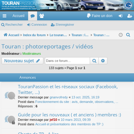
TouranPassion
Accueil
Faire un don
Le forum des propriétaires ou futurs acquéreurs du Volkswagen Touran
cc
Rechercher
or
Connexion
e
S’enregistrer
on
’e
ès
u
m
ne
nr
R
Accueil
Index du forum
Le touran dans ses versions I (V1 V2 V3) et II ...
Touran : les modèles, les prix, les achats, les options, ...
Touran : photoreportages / vidéos
e
ra
m
br
xi
eg
Touran : photoreportages / vidéos
c
pi
s
es
on
ist
Modérateur :
Modérateurs
h
Rechercher
Recherche av
Nouveau sujet
de
re
e
r
133 sujets • Page
1
sur
1
r
c
Annonces
h
TouranPassion et les réseaux sociaux (Facebook,
e
Twitter, ...)
r
Dernier message par
gnanvofredy
«
13 oct. 2025, 16:19
Posté dans
Fonctionnement du site : avis, demande, observations, ...
Réponses :
6
Guide pour les nouveaux ( et anciens ) membres :)
Dernier message par
jef10
«
10 mars 2013, 09:39
Posté dans
Accueil et présentations des membres de TP :)