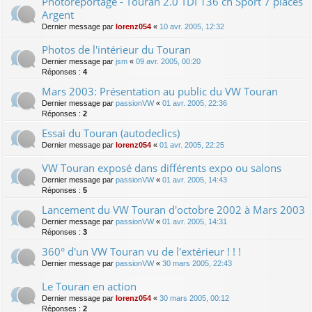
Photoreportage - Touran 2.0 TDI 136 ch Sport 7 places
Argent
Dernier message par
lorenz054
«
10 avr. 2005, 12:32
Photos de l'intérieur du Touran
Dernier message par
jsm
«
09 avr. 2005, 00:20
Réponses :
4
Mars 2003: Présentation au public du VW Touran
Dernier message par
passionVW
«
01 avr. 2005, 22:36
Réponses :
2
Essai du Touran (autodeclics)
Dernier message par
lorenz054
«
01 avr. 2005, 22:25
VW Touran exposé dans différents expo ou salons
Dernier message par
passionVW
«
01 avr. 2005, 14:43
Réponses :
5
Lancement du VW Touran d'octobre 2002 à Mars 2003
Dernier message par
passionVW
«
01 avr. 2005, 14:31
Réponses :
3
360° d'un VW Touran vu de l'extérieur ! ! !
Dernier message par
passionVW
«
30 mars 2005, 22:43
Le Touran en action
Dernier message par
lorenz054
«
30 mars 2005, 00:12
Réponses :
2