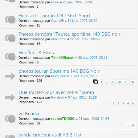
Dernier message par
liosor
«
21 janv. 2007, 21:02
Réponses :
7
Hep taxi ! Touran TDI 136ch Sport
Dernier message par
Gaspi25
«
14 janv. 2007, 23:32
Réponses :
18
Photos de notre "Toutou sportline 140 DSG noir
Dernier message par
olivieretbb
«
22 déc. 2006, 09:09
Réponses :
16
Honfleur & Etretat
Dernier message par
ThinkDifferent
«
30 nov. 2006, 23:11
Réponses :
6
photos touran Sportline 140 DSG Noir
Dernier message par
toutounoir
«
08 oct. 2009, 22:32
Réponses :
725
1
27
28
29
30
…
Que tractez-vous avec votre Touran
Dernier message par
Rafale06
«
07 avr. 2018, 15:29
Réponses :
123
1
2
3
4
5
en Beauce
Dernier message par
touranTDIDSG
«
03 sept. 2006, 14:54
Réponses :
39
1
2
vandalisme sur audi A3 2 l fsi