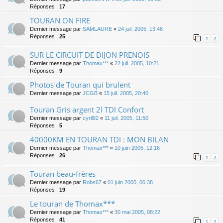
Réponses :
17
TOURAN ON FIRE
Dernier message par
SAMLAURE
«
24 juil. 2005, 13:46
Réponses :
25
1
2
SUR LE CIRCUIT DE DIJON PRENOIS
Dernier message par
Thomax***
«
22 juil. 2005, 10:21
Réponses :
9
Photos de Touran qui brulent
Dernier message par
JCGB
«
15 juil. 2005, 20:40
Touran Gris argent 2l TDI Confort
Dernier message par
cyril92
«
11 juil. 2005, 11:50
Réponses :
5
40000KM EN TOURAN TDI : MON BILAN
Dernier message par
Thomax***
«
10 juin 2005, 12:16
Réponses :
26
1
2
Touran beau-frères
Dernier message par
Robs67
«
01 juin 2005, 06:38
Réponses :
19
Le touran de Thomax***
Dernier message par
Thomax***
«
30 mai 2005, 08:22
Réponses :
41
1
2