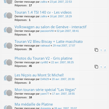
Dernier message par
zafira
«
23 juil. 2007, 22:53
Réponses :
17
Touran 1.4 TSI 140 cv - Les videos
Dernier message par
zafira
«
16 juil. 2007, 18:29
Réponses :
1
Volkswagen au salon de Genève - interactif
Dernier message par
passionVW
«
02 juin 2007, 08:41
Réponses :
5
Touran V2 Bleu Biscay + Latte macchiato
Dernier message par
ratinaud
«
29 mai 2007, 17:07
Réponses :
35
1
2
Photos du Touran V2 - Gris platine
Dernier message par
cyril92
«
22 avr. 2007, 08:25
Réponses :
45
1
2
Les Niçois au Mont St Michel!
Dernier message par
DAN29
«
20 avr. 2007, 20:30
Réponses :
3
Mon touran série spécial "Las Vegas"
Dernier message par
yann77
«
17 avr. 2007, 18:55
Réponses :
18
Ma médaille de Platine
Dernier message par
dunantgv
«
06 avr. 2007, 20:07