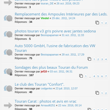
Dernier message par
touran_DE
«
26 oct. 2016, 09:23
Réponses :
3
Remplacement des Ampoules Intérieures par des Leds.
Dernier message par
Vindel
«
29 déc. 2011, 14:24
Réponses :
34
1
2
photos touran v3 gris poivre avec jantes sedona
Dernier message par
Bestopapaman
«
31 oct. 2011, 11:33
Réponses :
5
Auto 5000 GmbH, l'usine de fabrication des VW
Touran
Dernier message par
Bestopapaman
«
28 oct. 2011, 17:29
Réponses :
75
1
2
3
4
Sondages des plus beaux Touran du Forum
Dernier message par
jef10
«
03 oct. 2011, 06:31
Réponses :
167
1
4
5
6
7
…
Le club des Touran "Confort".
Dernier message par
cedgerleo
«
23 juil. 2010, 12:07
Réponses :
40
1
2
Touran Carat : photos et avis en vrac
Dernier message par
Arnaud6251
«
22 nov. 2016, 00:14
Réponses :
98