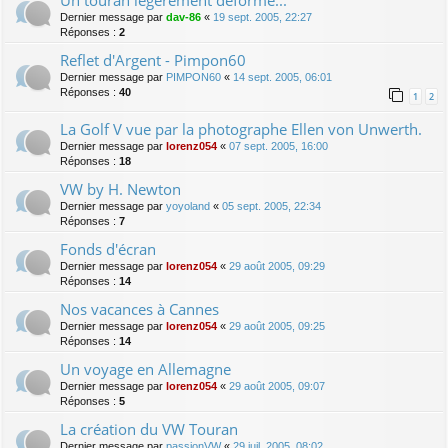
Dernier message par
dav-86
«
19 sept. 2005, 22:27
Réponses :
2
Reflet d'Argent - Pimpon60
Dernier message par
PIMPON60
«
14 sept. 2005, 06:01
Réponses :
40
1
2
La Golf V vue par la photographe Ellen von Unwerth.
Dernier message par
lorenz054
«
07 sept. 2005, 16:00
Réponses :
18
VW by H. Newton
Dernier message par
yoyoland
«
05 sept. 2005, 22:34
Réponses :
7
Fonds d'écran
Dernier message par
lorenz054
«
29 août 2005, 09:29
Réponses :
14
Nos vacances à Cannes
Dernier message par
lorenz054
«
29 août 2005, 09:25
Réponses :
14
Un voyage en Allemagne
Dernier message par
lorenz054
«
29 août 2005, 09:07
Réponses :
5
La création du VW Touran
Dernier message par
passionVW
«
29 juil. 2005, 08:02