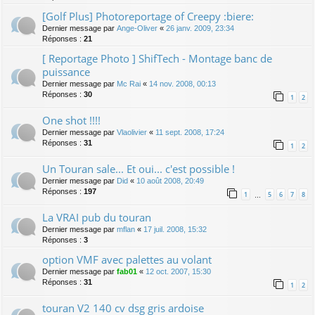
[Golf Plus] Photoreportage of Creepy :biere:
Dernier message par
Ange-Oliver
«
26 janv. 2009, 23:34
Réponses :
21
[ Reportage Photo ] ShifTech - Montage banc de
puissance
Dernier message par
Mc Rai
«
14 nov. 2008, 00:13
Réponses :
30
1
2
One shot !!!!
Dernier message par
Vlaolivier
«
11 sept. 2008, 17:24
Réponses :
31
1
2
Un Touran sale... Et oui... c'est possible !
Dernier message par
Did
«
10 août 2008, 20:49
Réponses :
197
1
5
6
7
8
…
La VRAI pub du touran
Dernier message par
mflan
«
17 juil. 2008, 15:32
Réponses :
3
option VMF avec palettes au volant
Dernier message par
fab01
«
12 oct. 2007, 15:30
Réponses :
31
1
2
touran V2 140 cv dsg gris ardoise