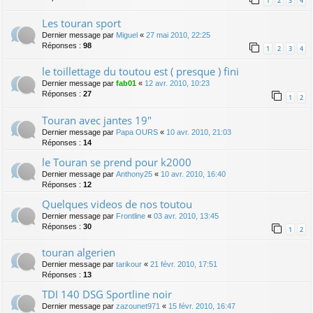
1
2
3
4
Les touran sport
Dernier message par
Miguel
«
27 mai 2010, 22:25
Réponses :
98
1
2
3
4
le toillettage du toutou est ( presque ) fini
Dernier message par
fab01
«
12 avr. 2010, 10:23
Réponses :
27
1
2
Touran avec jantes 19"
Dernier message par
Papa OURS
«
10 avr. 2010, 21:03
Réponses :
14
le Touran se prend pour k2000
Dernier message par
Anthony25
«
10 avr. 2010, 16:40
Réponses :
12
Quelques videos de nos toutou
Dernier message par
Frontline
«
03 avr. 2010, 13:45
Réponses :
30
1
2
touran algerien
Dernier message par
tarikour
«
21 févr. 2010, 17:51
Réponses :
13
TDI 140 DSG Sportline noir
Dernier message par
zazounet971
«
15 févr. 2010, 16:47