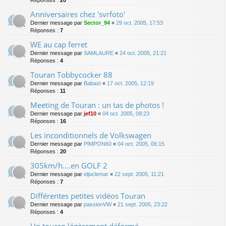
Anniversaires chez 'svrfoto'
Dernier message par
Sector_94
«
29 oct. 2005, 17:53
Réponses :
7
WE au cap ferret
Dernier message par
SAMLAURE
«
24 oct. 2005, 21:21
Réponses :
4
Touran Tobbycocker 88
Dernier message par
Babast
«
17 oct. 2005, 12:19
Réponses :
11
Meeting de Touran : un tas de photos !
Dernier message par
jef10
«
04 oct. 2005, 09:23
Réponses :
16
Les inconditionnels de Volkswagen
Dernier message par
PIMPON60
«
04 oct. 2005, 06:15
Réponses :
20
305km/h....en GOLF 2
Dernier message par
eljuclemar
«
22 sept. 2005, 11:21
Réponses :
7
Différentes petites vidéos Touran
Dernier message par
passionVW
«
21 sept. 2005, 23:22
Réponses :
4
Un touran légèrement déformé...