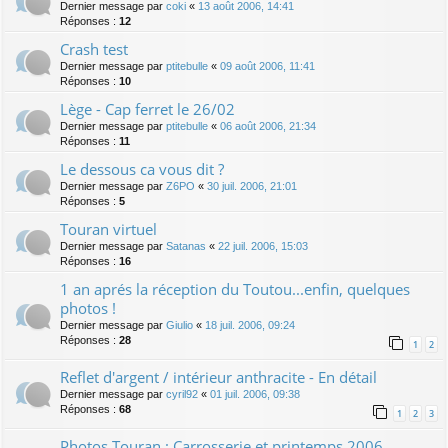
Dernier message par
coki
«
13 août 2006, 14:41
Réponses :
12
Crash test
Dernier message par
ptitebulle
«
09 août 2006, 11:41
Réponses :
10
Lège - Cap ferret le 26/02
Dernier message par
ptitebulle
«
06 août 2006, 21:34
Réponses :
11
Le dessous ca vous dit ?
Dernier message par
Z6PO
«
30 juil. 2006, 21:01
Réponses :
5
Touran virtuel
Dernier message par
Satanas
«
22 juil. 2006, 15:03
Réponses :
16
1 an aprés la réception du Toutou...enfin, quelques
photos !
Dernier message par
Giulio
«
18 juil. 2006, 09:24
Réponses :
28
1
2
Reflet d'argent / intérieur anthracite - En détail
Dernier message par
cyril92
«
01 juil. 2006, 09:38
Réponses :
68
1
2
3
Photos Touran : Carrosserie et printemps 2006