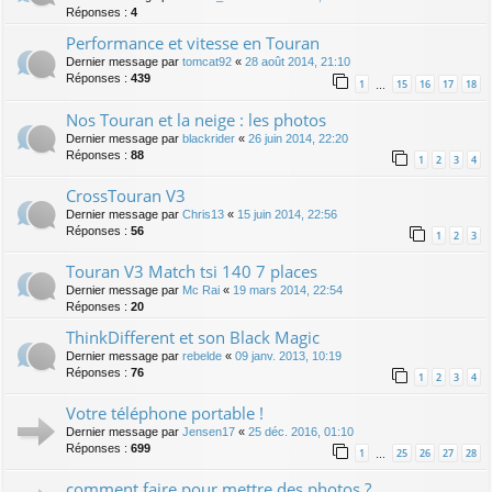
Réponses :
4
Performance et vitesse en Touran
Dernier message par
tomcat92
«
28 août 2014, 21:10
Réponses :
439
1
15
16
17
18
…
Nos Touran et la neige : les photos
Dernier message par
blackrider
«
26 juin 2014, 22:20
Réponses :
88
1
2
3
4
CrossTouran V3
Dernier message par
Chris13
«
15 juin 2014, 22:56
Réponses :
56
1
2
3
Touran V3 Match tsi 140 7 places
Dernier message par
Mc Rai
«
19 mars 2014, 22:54
Réponses :
20
ThinkDifferent et son Black Magic
Dernier message par
rebelde
«
09 janv. 2013, 10:19
Réponses :
76
1
2
3
4
Votre téléphone portable !
Dernier message par
Jensen17
«
25 déc. 2016, 01:10
Réponses :
699
1
25
26
27
28
…
comment faire pour mettre des photos ?