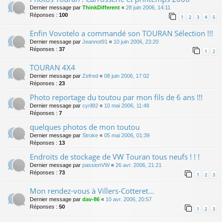
Dernier message par
ThinkDifferent
«
28 juin 2006, 14:11
Réponses :
100
1
2
3
4
5
Enfin Vovotelo a commandé son TOURAN Sélection !!!
Dernier message par
Jeannot91
«
10 juin 2006, 23:20
Réponses :
37
1
2
TOURAN 4X4
Dernier message par
Zefred
«
08 juin 2006, 17:02
Réponses :
23
Photo reportage du toutou par mon fils de 6 ans !!!
Dernier message par
cyril92
«
10 mai 2006, 11:48
Réponses :
7
quelques photos de mon toutou
Dernier message par
Stroke
«
05 mai 2006, 01:39
Réponses :
13
Endroits de stockage de VW Touran tous neufs ! ! !
Dernier message par
passionVW
«
26 avr. 2006, 21:21
Réponses :
73
1
2
3
Mon rendez-vous à Villers-Cotteret...
Dernier message par
dav-86
«
10 avr. 2006, 20:57
Réponses :
50
1
2
3