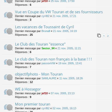
Dernier message par
jef10
«
25 nov. 2005, 17:50
Réponses :
6
Vue en Coupe du VW Touran et de ses fournisseurs
Dernier message par
cyril92
«
21 nov. 2005, 17:21
Réponses :
3
Les vacances de Toussaint de Cyril
Dernier message par
Brunalf
«
21 nov. 2005, 16:19
Réponses :
25
1
2
Le Club des Touran "essence"
Dernier message par
Sector_94
«
21 nov. 2005, 11:21
Réponses :
6
Le club des Touran non français à la base ! ! !
Dernier message par
passionVW
«
19 nov. 2005, 13:41
Réponses :
7
objectifphoto - Mon Touran
Dernier message par
SAMLAURE
«
11 nov. 2005, 18:26
Réponses :
12
WE à Hossegor
Dernier message par
jef10
«
07 nov. 2005, 23:13
Réponses :
9
Mon premier touran
Dernier message par
cyril92
«
02 nov. 2005, 16:13
Réponses :
20