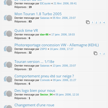
Dernier message par
ElCoyote
«
21 févr. 2006, 09:41
Réponses :
19
Mon Touran 1.8 Turbo 2005
Dernier message par
Satanas
«
05 févr. 2006, 23:07
Réponses :
83
1
2
3
4
Quick time VR
Dernier message par
dav-86
«
17 janv. 2006, 18:03
Réponses :
6
Photoreportage concession VW - Allemagne (KEHL)
Dernier message par
Z6PO
«
16 janv. 2006, 17:27
Réponses :
32
1
2
Touran version ... 1/18e
Dernier message par
Satanas
«
13 janv. 2006, 23:07
Réponses :
13
Comportement pneu été sur neige ?
Dernier message par
Comodo
«
09 janv. 2006, 21:27
Réponses :
6
Des logo bien pour nous
Dernier message par
Sector_94
«
06 janv. 2006, 12:16
Réponses :
1
Changement d'une roue