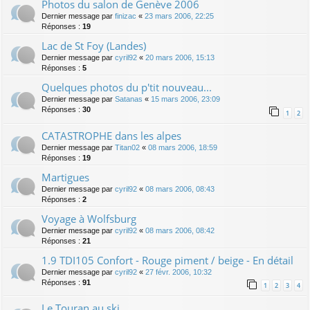
Photos du salon de Genève 2006
Dernier message par
finizac
«
23 mars 2006, 22:25
Réponses :
19
Lac de St Foy (Landes)
Dernier message par
cyril92
«
20 mars 2006, 15:13
Réponses :
5
Quelques photos du p'tit nouveau...
Dernier message par
Satanas
«
15 mars 2006, 23:09
Réponses :
30
1
2
CATASTROPHE dans les alpes
Dernier message par
Titan02
«
08 mars 2006, 18:59
Réponses :
19
Martigues
Dernier message par
cyril92
«
08 mars 2006, 08:43
Réponses :
2
Voyage à Wolfsburg
Dernier message par
cyril92
«
08 mars 2006, 08:42
Réponses :
21
1.9 TDI105 Confort - Rouge piment / beige - En détail
Dernier message par
cyril92
«
27 févr. 2006, 10:32
Réponses :
91
1
2
3
4
Le Touran au ski