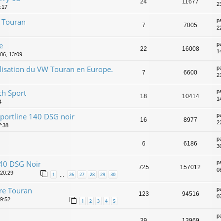
24
11677
2
:17
t Touran
p
7
7005
2
e
p
22
16008
1
006, 13:09
lisation du VW Touran en Europe.
p
7
6600
2
ch Sport
p
18
10414
1
4
portline 140 DSG noir
p
16
8977
2
7:38
p
6
6186
3
140 DSG Noir
p
725
157012
0
 20:29
1
26
27
28
29
30
…
tre Touran
p
123
94516
0
9:52
1
2
3
4
5
p
39
13969