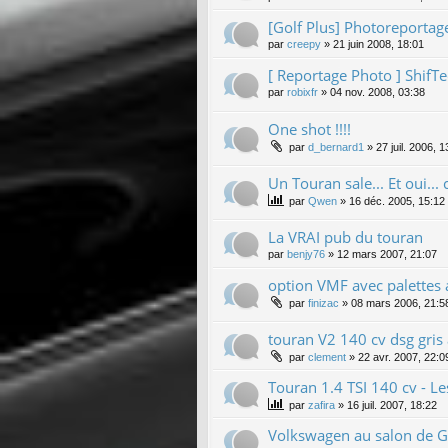
[Golf Plus] Photoreportage
par
creepy
»
21 juin 2008, 18:01
[ Reportage Photo ] ShifT
par
robixfr
»
04 nov. 2008, 03:38
One shot !!!!
par
d_bernard1
»
27 juil. 2006, 1
Un Touran sale... Et oui... 
par
Qwen
»
16 déc. 2005, 15:12
La VRAI pub du touran
par
benjy76
»
12 mars 2007, 21:07
option VMF avec palettes 
par
finizac
»
08 mars 2006, 21:5
touran V2 140 cv dsg gris
par
clement
»
22 avr. 2007, 22:0
Touran 1.4 TSI 140 cv - Le
par
zafira
»
16 juil. 2007, 18:22
Volkswagen au salon de Ge