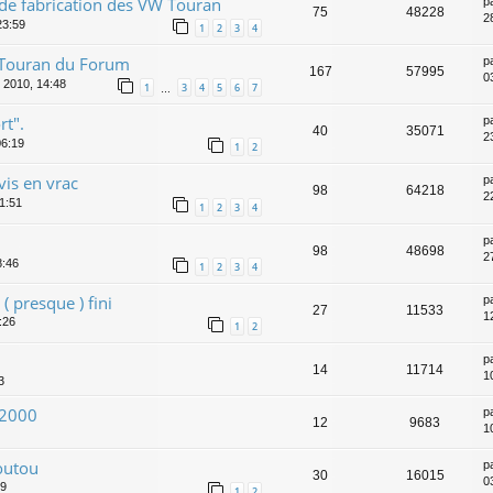
de fabrication des VW Touran
p
75
48228
2
23:59
1
2
3
4
 Touran du Forum
p
167
57995
0
 2010, 14:48
1
3
4
5
6
7
…
rt".
p
40
35071
23
06:19
1
2
vis en vrac
p
98
64218
2
21:51
1
2
3
4
p
98
48698
2
8:46
1
2
3
4
 ( presque ) fini
p
27
11533
1
:26
1
2
p
14
11714
1
3
k2000
p
12
9683
1
outou
p
30
16015
0
09
1
2