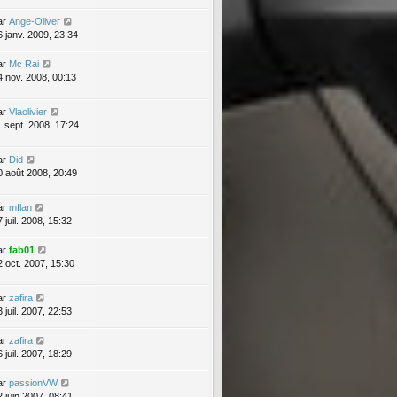
ar
Ange-Oliver
6 janv. 2009, 23:34
ar
Mc Rai
4 nov. 2008, 00:13
ar
Vlaolivier
1 sept. 2008, 17:24
ar
Did
0 août 2008, 20:49
ar
mflan
 juil. 2008, 15:32
ar
fab01
2 oct. 2007, 15:30
ar
zafira
 juil. 2007, 22:53
ar
zafira
 juil. 2007, 18:29
ar
passionVW
2 juin 2007, 08:41