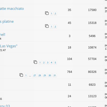
atte macchiato
p
35
17580
2
1
2
s platine
p
45
15318
2
1
2
hel!
p
3
5496
2
34
"Las Vegas"
p
18
10874
1
21:47
p
104
57704
0
1
2
3
4
5
p
764
80326
0
1
27
28
29
30
31
…
p
11
6923
0
p
24
13123
0
55
rry 03
p