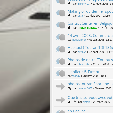
par
Thierry03
»
23 déc. 2006, 18
Making of du dernier spo
par
ekta
»
11 févr. 2007, 14:59
Contact Center en Belgiqu
par
touranTDIDSG
»
16 févr. 2
14 avril 2003: Commercia
par
passionVW
»
01 avr. 2005, 12:23
Hep taxi ! Touran TDI 136
par
cyril92
»
02 sept. 2005, 14:3
Photos de notre "Toutou s
par
olivieretbb
»
20 déc. 2006, 1
Honfleur & Etretat
par
woody
»
30 nov. 2006, 10:43
photos touran Sportline 
par
passionVW
»
30 mars 2005,
Que tractez-vous avec vo
par
smart
»
22 mars 2006, 1
en Beauce