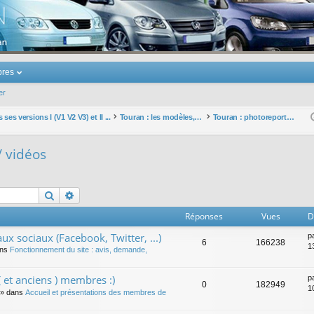
u Volkswagen Touran
res
er
ses versions I (V1 V2 V3) et II ...
Touran : les modèles, les prix, les achats, les options, ...
Touran : photoreportages / vidéos
/ vidéos
Rechercher
Recherche avancée
Réponses
Vues
D
ux sociaux (Facebook, Twitter, ...)
p
6
166238
1
ans
Fonctionnement du site : avis, demande,
 et anciens ) membres :)
p
0
182949
1
» dans
Accueil et présentations des membres de