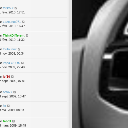
ar
tarikour
1 févr. 2010, 17:51
ar
zazounet971
5 févr. 2010, 16:47
ar
ThinkDifferent
5 févr. 2010, 11:32
ar
toutounoir
8 nov. 2009, 00:34
ar
Papa OURS
5 nov. 2009, 22:48
ar
jef10
2 sept. 2009, 07:01
ar
bato77
3 sept. 2009, 18:47
ar
flo
8 avr. 2009, 08:33
ar
fab01
3 mars 2009, 18:49