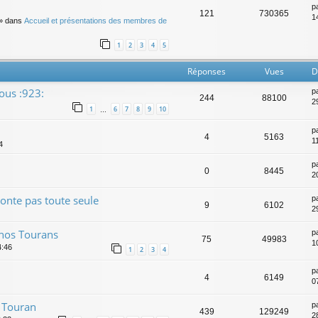
p
121
730365
14
» dans
Accueil et présentations des membres de
1
2
3
4
5
Réponses
Vues
D
ous :923:
p
244
88100
29
1
6
7
8
9
10
…
p
4
5163
11
4
p
0
8445
2
nte pas toute seule
p
9
6102
2
 nos Tourans
p
75
49983
1
4:46
1
2
3
4
p
4
6149
0
n Touran
p
439
129249
2