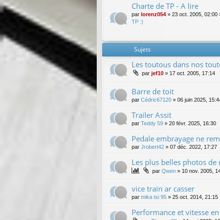
Charte de TP - A lire
par
lorenz054
»
23 oct. 2005, 02:00
TP :)
Sujets
Les toutous dans nos tout
par
jef10
»
17 oct. 2005, 17:14
Barre de toit
par
Cédric67120
»
06 juin 2025, 15:4
Trailer Assit
par
Teddy 59
»
20 févr. 2025, 16:30
Pedale embrayage ne remo
par
Jrobert42
»
07 déc. 2022, 17:27
Les plus belles photos de
par
Qwen
»
10 nov. 2005, 1
vice train ar casser
par
mika tsi 95
»
25 oct. 2014, 21:15
Performance et vitesse e