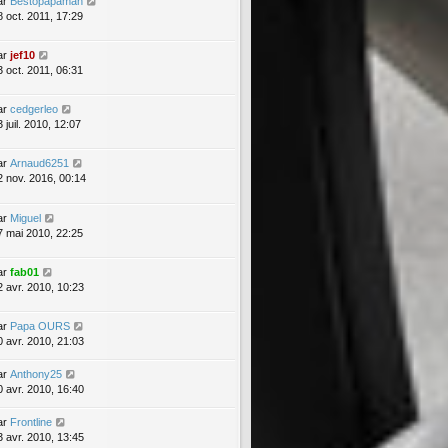
ar
Bestopapaman
8 oct. 2011, 17:29
ar
jef10
3 oct. 2011, 06:31
ar
cedgerleo
 juil. 2010, 12:07
ar
Arnaud6251
2 nov. 2016, 00:14
ar
Miguel
7 mai 2010, 22:25
ar
fab01
2 avr. 2010, 10:23
ar
Papa OURS
0 avr. 2010, 21:03
ar
Anthony25
0 avr. 2010, 16:40
ar
Frontline
3 avr. 2010, 13:45