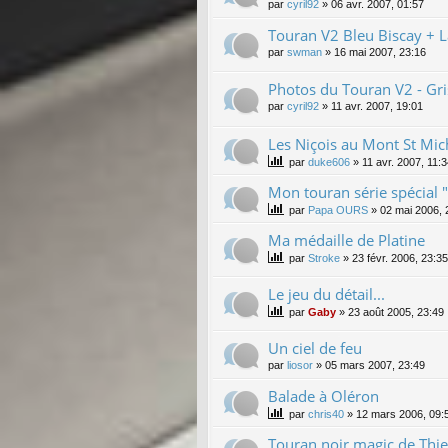
par
cyril92
»
06 avr. 2007, 01:57
Touran V2 Bleu Biscay + L
par
swman
»
16 mai 2007, 23:16
Photos du Touran V2 - Gri
par
cyril92
»
11 avr. 2007, 19:01
Les Niçois au Mont St Mic
par
duke606
»
11 avr. 2007, 11:
Mon touran série spécial 
par
Papa OURS
»
02 mai 2006, 
Ma médaille de Platine
par
Stroke
»
23 févr. 2006, 23:35
Le jeu du détail...
par
Gaby
»
23 août 2005, 23:49
Un ciel de feu
par
liosor
»
05 mars 2007, 23:49
Balade à Oléron
par
chris40
»
12 mars 2006, 09:
Touran noir magic de Thie