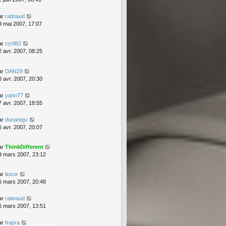
ar
ratinaud
9 mai 2007, 17:07
ar
cyril92
2 avr. 2007, 08:25
ar
DAN29
0 avr. 2007, 20:30
ar
yann77
7 avr. 2007, 18:55
ar
dunantgv
6 avr. 2007, 20:07
ar
ThinkDifferent
9 mars 2007, 23:12
ar
liosor
6 mars 2007, 20:48
ar
ratinaud
6 mars 2007, 13:51
ar
frapra