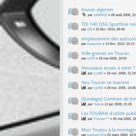
touran algerien
par
SAMIR32
»
05 août 2008, 22
TDI 140 DSG Sportline noi
par
QB
»
15 févr. 2010, 09:40
emplacement des autocola
par
toutounoir
»
13 févr. 2010, 20:13
Vide-grenier en Touran
par
esl78
»
18 mai 2006, 18:50
Nouveaux essais à venir ?
par
cyril92
»
26 nov. 2006, 21:24
Nos Touran se marient
par
cyril92
»
28 nov. 2005, 14:05
[Sondage] Combien de km 
par
Yoda
»
12 juil. 2009, 21:25
Les TOURAN d'utilité publ
par
Thomax***
»
05 mai 2005, 1
Mon Toutou à la montagn
par
karineric78
»
22 mars 2009, 10:5