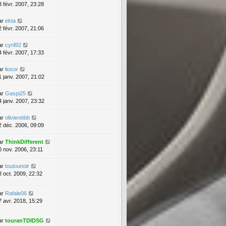
3 févr. 2007, 23:28
ar
ekta
2 févr. 2007, 21:06
ar
cyril92
4 févr. 2007, 17:33
ar
liosor
1 janv. 2007, 21:02
ar
Gaspi25
4 janv. 2007, 23:32
ar
olivieretbb
2 déc. 2006, 09:09
ar
ThinkDifferent
0 nov. 2006, 23:11
ar
toutounoir
8 oct. 2009, 22:32
ar
Rafale06
7 avr. 2018, 15:29
ar
touranTDIDSG