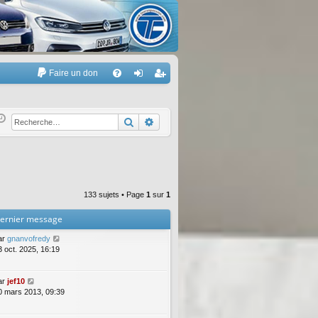
Faire un don
A
FA
on
’e
Q
ne
nr
Rechercher
Recherche avancée
xi
eg
on
ist
re
133 sujets • Page
1
sur
1
r
ernier message
ar
gnanvofredy
3 oct. 2025, 16:19
ar
jef10
0 mars 2013, 09:39