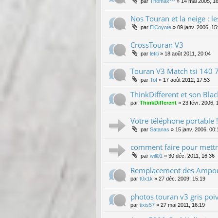
par
Thomax***
»
14 mai 2005, 1
Nos Touran et la neige : l
par
ElCoyote
»
09 janv. 2006, 15
CrossTouran V3
par
letiti
»
18 août 2011, 20:04
Touran V3 Match tsi 140 7
par
Tof
»
17 août 2012, 17:53
ThinkDifferent et son Bla
par
ThinkDifferent
»
23 févr. 2006, 
Votre téléphone portable !
par
Satanas
»
15 janv. 2006, 00:
comment faire pour mettr
par
will01
»
30 déc. 2011, 16:36
Remplacement des Ampoule
par
t0x1k
»
27 déc. 2009, 15:19
photos touran v3 gris poi
par
tixis57
»
27 mai 2011, 16:19