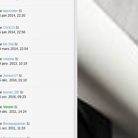
ar
blackrider
6 juin 2014, 22:20
ar
Chris13
5 juin 2014, 22:56
ar
Mc Rai
9 mars 2014, 22:54
ar
rebelde
9 janv. 2013, 10:19
ar
Jensen17
5 déc. 2016, 01:10
ar
touran_DE
6 oct. 2016, 09:23
ar
Vindel
9 déc. 2011, 14:24
ar
Bestopapaman
1 oct. 2011, 11:33