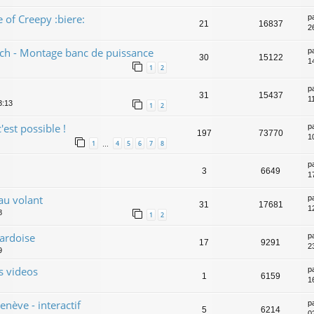
 of Creepy :biere:
p
21
16837
2
ech - Montage banc de puissance
p
30
15122
1
1
2
p
31
15437
1
3:13
1
2
c'est possible !
p
197
73770
1
1
4
5
6
7
8
…
p
3
6649
17
au volant
p
31
17681
1
8
1
2
 ardoise
p
17
9291
23
9
s videos
p
1
6159
16
nève - interactif
p
5
6214
0