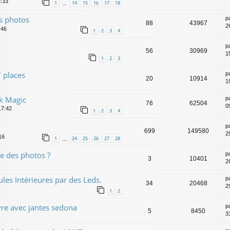
6:33
1
14
15
16
17
18
…
es photos
p
88
43967
2
:46
1
2
3
4
p
56
30969
1
1
2
3
 places
p
20
10914
1
ck Magic
p
76
62504
0
17:42
1
2
3
4
p
699
149580
2
16
1
24
25
26
27
28
…
e des photos ?
p
3
10401
2
s Intérieures par des Leds.
p
34
20468
2
1
2
vre avec jantes sedona
p
5
8450
3