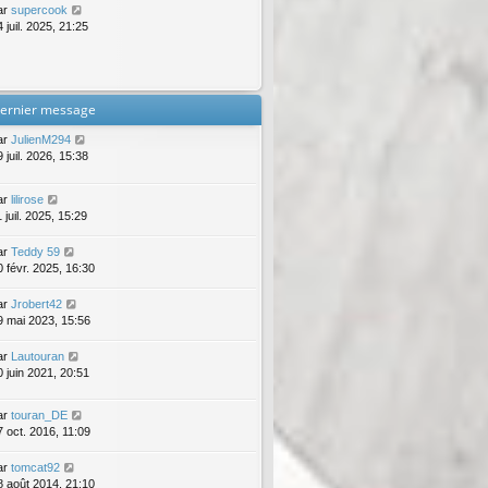
ar
supercook
 juil. 2025, 21:25
ernier message
ar
JulienM294
 juil. 2026, 15:38
ar
lilirose
 juil. 2025, 15:29
ar
Teddy 59
0 févr. 2025, 16:30
ar
Jrobert42
9 mai 2023, 15:56
ar
Lautouran
0 juin 2021, 20:51
ar
touran_DE
7 oct. 2016, 11:09
ar
tomcat92
8 août 2014, 21:10