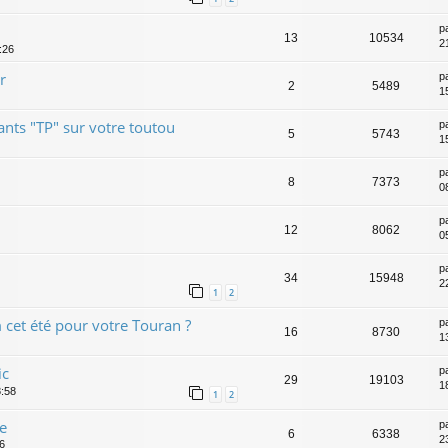
p
13
10534
2
:26
r
p
2
5489
1
nts "TP" sur votre toutou
p
5
5743
1
p
8
7373
0
p
12
8062
0
p
34
15948
2
1
2
cet été pour votre Touran ?
p
16
8730
1
ic
p
29
19103
1
8:58
1
2
e
p
6
6338
2
6