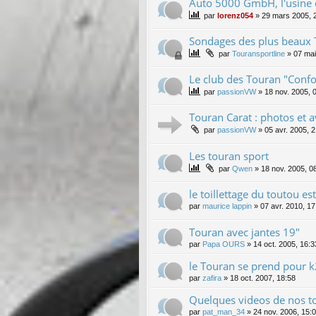
Auto 5000 GmbH, l'usine 
par
lorenz054
»
29 mars 2005, 
Sondages des plus beaux
par
Touransportline
»
07 mai
Le club des Touran "Confo
par
passionVW
»
18 nov. 2005, 
Touran Carat : photos et a
par
passionVW
»
05 avr. 2005, 
Les touran sport
par
Qwen
»
18 nov. 2005, 0
le toillettage du toutou est
par
maurice lappin
»
07 avr. 2010, 17
Touran avec jantes 19"
par
Papa OURS
»
14 oct. 2005, 16:3
le Touran se prend pour 
par
zafira
»
18 oct. 2007, 18:58
Quelques videos de nos t
par
pat_man_34
»
24 nov. 2006, 15: