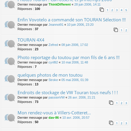
Dernier message par
ThinkDifferent
«
28 juin 2006, 14:11
Réponses :
100
1
2
3
4
5
Enfin Vovotelo a commandé son TOURAN Sélection !!!
Dernier message par
Jeannot91
«
10 juin 2006, 23:20
Réponses :
37
1
2
TOURAN 4X4
Dernier message par
Zefred
«
08 juin 2006, 17:02
Réponses :
23
Photo reportage du toutou par mon fils de 6 ans !!!
Dernier message par
cyril92
«
10 mai 2006, 11:48
Réponses :
7
quelques photos de mon toutou
Dernier message par
Stroke
«
05 mai 2006, 01:39
Réponses :
13
Endroits de stockage de VW Touran tous neufs ! ! !
Dernier message par
passionVW
«
26 avr. 2006, 21:21
Réponses :
73
1
2
3
Mon rendez-vous à Villers-Cotteret...
Dernier message par
dav-86
«
10 avr. 2006, 20:57
Réponses :
50
1
2
3