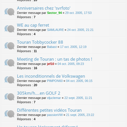
Anniversaires chez 'svrfoto'
Dernier message par
Sector_94
«
29 oct. 2005, 17:53
Réponses :
7
WE au cap ferret
Dernier message par
SAMLAURE
«
24 oct. 2005, 21:21
Réponses :
4
Touran Tobbycocker 88
Dernier message par
Babast
«
17 oct. 2005, 12:19
Réponses :
11
Meeting de Touran : un tas de photos !
Dernier message par
jef10
«
04 oct. 2005, 09:23
Réponses :
16
Les inconditionnels de Volkswagen
Dernier message par
PIMPON60
«
04 oct. 2005, 06:15
Réponses :
20
305km/h....en GOLF 2
Dernier message par
eljuclemar
«
22 sept. 2005, 11:21
Réponses :
7
Différentes petites vidéos Touran
Dernier message par
passionVW
«
21 sept. 2005, 23:22
Réponses :
4
Un touran légèrement déformé...