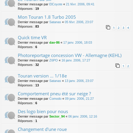
Dernier message par
ElCoyote
«
21 févr. 2006, 09:41
Réponses :
19
Mon Touran 1.8 Turbo 2005
Dernier message par
Satanas
«
05 févr. 2006, 23:07
Réponses :
83
1
2
3
4
Quick time VR
Dernier message par
dav-86
«
17 janv. 2006, 18:03
Réponses :
6
Photoreportage concession VW - Allemagne (KEHL)
Dernier message par
Z6PO
«
16 janv. 2006, 17:27
Réponses :
32
1
2
Touran version ... 1/18e
Dernier message par
Satanas
«
13 janv. 2006, 23:07
Réponses :
13
Comportement pneu été sur neige ?
Dernier message par
Comodo
«
09 janv. 2006, 21:27
Réponses :
6
Des logo bien pour nous
Dernier message par
Sector_94
«
06 janv. 2006, 12:16
Réponses :
1
Changement d'une roue