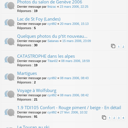
Photos du salon de Genève 2006
Dernier message par
finizac
«
23 mars 2006, 22:25
Réponses :
19
Lac de St Foy (Landes)
Dernier message par
cyril92
«
20 mars 2006, 15:13
Réponses :
5
Quelques photos du p'tit nouveau...
Dernier message par
Satanas
«
15 mars 2006, 23:09
Réponses :
30
1
2
CATASTROPHE dans les alpes
Dernier message par
Titan02
«
08 mars 2006, 18:59
Réponses :
19
Martigues
Dernier message par
cyril92
«
08 mars 2006, 08:43
Réponses :
2
Voyage à Wolfsburg
Dernier message par
cyril92
«
08 mars 2006, 08:42
Réponses :
21
1.9 TDI105 Confort - Rouge piment / beige - En détail
Dernier message par
cyril92
«
27 févr. 2006, 10:32
Réponses :
91
1
2
3
4
Le Touran au ski