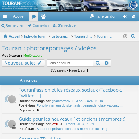
TouranPassion
Accueil
Faire un don
Le forum des propriétaires ou futurs acquéreurs du Volkswagen Touran
cc
Rechercher
or
Connexion
e
S’enregistrer
on
’e
ès
u
m
ne
nr
R
Accueil
Index du forum
Le touran dans ses versions I (V1 V2 V3) et II ...
Touran : les modèles, les prix, les achats, les options, ...
Touran : photoreportages / vidéos
e
ra
m
br
xi
eg
Touran : photoreportages / vidéos
c
pi
s
es
on
ist
Modérateur :
Modérateurs
h
Rechercher
Recherche av
Nouveau sujet
de
re
e
r
133 sujets • Page
1
sur
1
r
c
Annonces
h
TouranPassion et les réseaux sociaux (Facebook,
e
Twitter, ...)
r
Dernier message par
gnanvofredy
«
13 oct. 2025, 16:19
Posté dans
Fonctionnement du site : avis, demande, observations, ...
Réponses :
6
Guide pour les nouveaux ( et anciens ) membres :)
Dernier message par
jef10
«
10 mars 2013, 09:39
Posté dans
Accueil et présentations des membres de TP :)