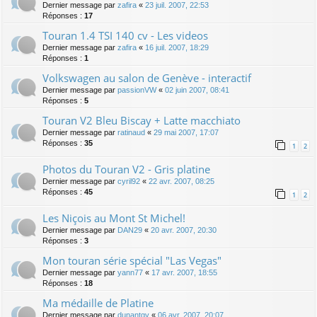
Dernier message par
zafira
«
23 juil. 2007, 22:53
Réponses :
17
Touran 1.4 TSI 140 cv - Les videos
Dernier message par
zafira
«
16 juil. 2007, 18:29
Réponses :
1
Volkswagen au salon de Genève - interactif
Dernier message par
passionVW
«
02 juin 2007, 08:41
Réponses :
5
Touran V2 Bleu Biscay + Latte macchiato
Dernier message par
ratinaud
«
29 mai 2007, 17:07
Réponses :
35
1
2
Photos du Touran V2 - Gris platine
Dernier message par
cyril92
«
22 avr. 2007, 08:25
Réponses :
45
1
2
Les Niçois au Mont St Michel!
Dernier message par
DAN29
«
20 avr. 2007, 20:30
Réponses :
3
Mon touran série spécial "Las Vegas"
Dernier message par
yann77
«
17 avr. 2007, 18:55
Réponses :
18
Ma médaille de Platine
Dernier message par
dunantgv
«
06 avr. 2007, 20:07