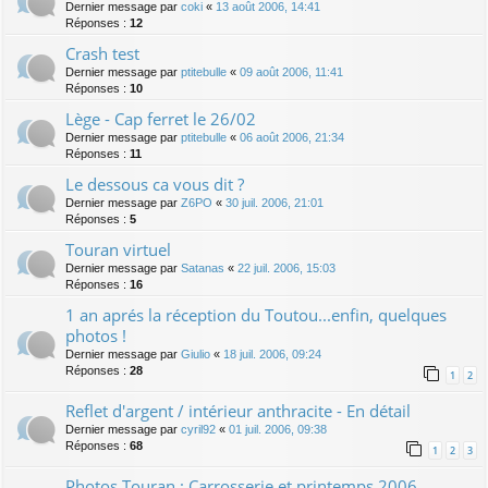
Dernier message par
coki
«
13 août 2006, 14:41
Réponses :
12
Crash test
Dernier message par
ptitebulle
«
09 août 2006, 11:41
Réponses :
10
Lège - Cap ferret le 26/02
Dernier message par
ptitebulle
«
06 août 2006, 21:34
Réponses :
11
Le dessous ca vous dit ?
Dernier message par
Z6PO
«
30 juil. 2006, 21:01
Réponses :
5
Touran virtuel
Dernier message par
Satanas
«
22 juil. 2006, 15:03
Réponses :
16
1 an aprés la réception du Toutou...enfin, quelques
photos !
Dernier message par
Giulio
«
18 juil. 2006, 09:24
Réponses :
28
1
2
Reflet d'argent / intérieur anthracite - En détail
Dernier message par
cyril92
«
01 juil. 2006, 09:38
Réponses :
68
1
2
3
Photos Touran : Carrosserie et printemps 2006