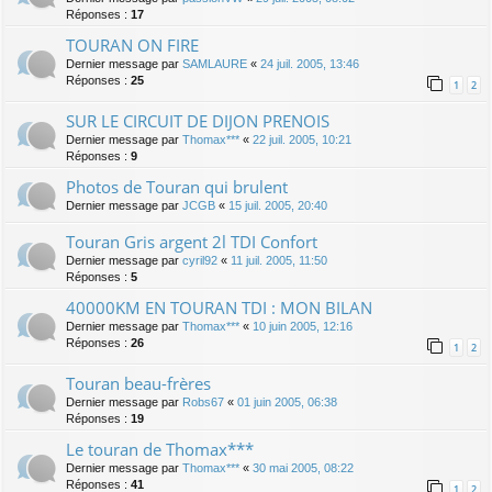
Réponses :
17
TOURAN ON FIRE
Dernier message par
SAMLAURE
«
24 juil. 2005, 13:46
Réponses :
25
1
2
SUR LE CIRCUIT DE DIJON PRENOIS
Dernier message par
Thomax***
«
22 juil. 2005, 10:21
Réponses :
9
Photos de Touran qui brulent
Dernier message par
JCGB
«
15 juil. 2005, 20:40
Touran Gris argent 2l TDI Confort
Dernier message par
cyril92
«
11 juil. 2005, 11:50
Réponses :
5
40000KM EN TOURAN TDI : MON BILAN
Dernier message par
Thomax***
«
10 juin 2005, 12:16
Réponses :
26
1
2
Touran beau-frères
Dernier message par
Robs67
«
01 juin 2005, 06:38
Réponses :
19
Le touran de Thomax***
Dernier message par
Thomax***
«
30 mai 2005, 08:22
Réponses :
41
1
2