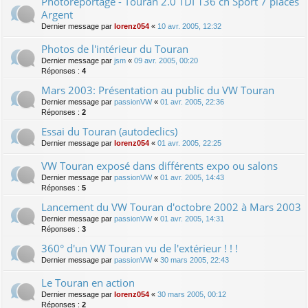
Photoreportage - Touran 2.0 TDI 136 ch Sport 7 places
Argent
Dernier message par
lorenz054
«
10 avr. 2005, 12:32
Photos de l'intérieur du Touran
Dernier message par
jsm
«
09 avr. 2005, 00:20
Réponses :
4
Mars 2003: Présentation au public du VW Touran
Dernier message par
passionVW
«
01 avr. 2005, 22:36
Réponses :
2
Essai du Touran (autodeclics)
Dernier message par
lorenz054
«
01 avr. 2005, 22:25
VW Touran exposé dans différents expo ou salons
Dernier message par
passionVW
«
01 avr. 2005, 14:43
Réponses :
5
Lancement du VW Touran d'octobre 2002 à Mars 2003
Dernier message par
passionVW
«
01 avr. 2005, 14:31
Réponses :
3
360° d'un VW Touran vu de l'extérieur ! ! !
Dernier message par
passionVW
«
30 mars 2005, 22:43
Le Touran en action
Dernier message par
lorenz054
«
30 mars 2005, 00:12
Réponses :
2