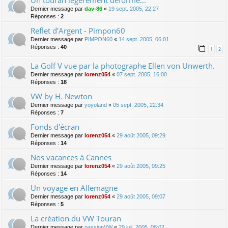
Dernier message par
dav-86
«
19 sept. 2005, 22:27
Réponses :
2
Reflet d'Argent - Pimpon60
Dernier message par
PIMPON60
«
14 sept. 2005, 06:01
Réponses :
40
1
2
La Golf V vue par la photographe Ellen von Unwerth.
Dernier message par
lorenz054
«
07 sept. 2005, 16:00
Réponses :
18
VW by H. Newton
Dernier message par
yoyoland
«
05 sept. 2005, 22:34
Réponses :
7
Fonds d'écran
Dernier message par
lorenz054
«
29 août 2005, 09:29
Réponses :
14
Nos vacances à Cannes
Dernier message par
lorenz054
«
29 août 2005, 09:25
Réponses :
14
Un voyage en Allemagne
Dernier message par
lorenz054
«
29 août 2005, 09:07
Réponses :
5
La création du VW Touran
Dernier message par
passionVW
«
29 juil. 2005, 08:02