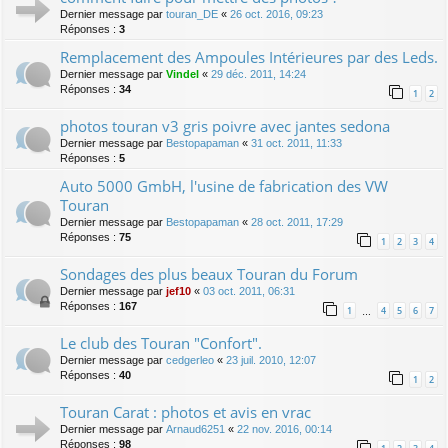
Dernier message par
touran_DE
«
26 oct. 2016, 09:23
Réponses :
3
Remplacement des Ampoules Intérieures par des Leds.
Dernier message par
Vindel
«
29 déc. 2011, 14:24
Réponses :
34
1
2
photos touran v3 gris poivre avec jantes sedona
Dernier message par
Bestopapaman
«
31 oct. 2011, 11:33
Réponses :
5
Auto 5000 GmbH, l'usine de fabrication des VW
Touran
Dernier message par
Bestopapaman
«
28 oct. 2011, 17:29
Réponses :
75
1
2
3
4
Sondages des plus beaux Touran du Forum
Dernier message par
jef10
«
03 oct. 2011, 06:31
Réponses :
167
1
4
5
6
7
…
Le club des Touran "Confort".
Dernier message par
cedgerleo
«
23 juil. 2010, 12:07
Réponses :
40
1
2
Touran Carat : photos et avis en vrac
Dernier message par
Arnaud6251
«
22 nov. 2016, 00:14
Réponses :
98