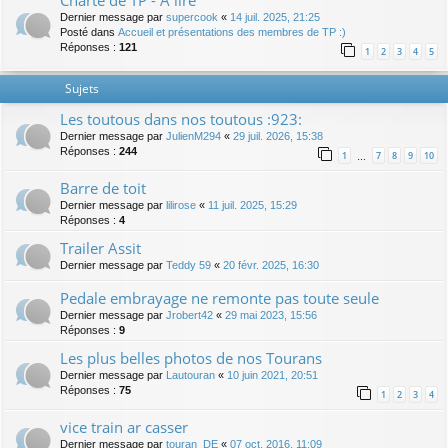
Charte de TP - A lire
Dernier message par
supercook
«
14 juil. 2025, 21:25
Posté dans
Accueil et présentations des membres de TP :)
Réponses :
121
1
2
3
4
5
Sujets
Les toutous dans nos toutous :923:
Dernier message par
JulienM294
«
29 juil. 2026, 15:38
Réponses :
244
1
7
8
9
10
…
Barre de toit
Dernier message par
lilirose
«
11 juil. 2025, 15:29
Réponses :
4
Trailer Assit
Dernier message par
Teddy 59
«
20 févr. 2025, 16:30
Pedale embrayage ne remonte pas toute seule
Dernier message par
Jrobert42
«
29 mai 2023, 15:56
Réponses :
9
Les plus belles photos de nos Tourans
Dernier message par
Lautouran
«
10 juin 2021, 20:51
Réponses :
75
1
2
3
4
vice train ar casser
Dernier message par
touran_DE
«
07 oct. 2016, 11:09