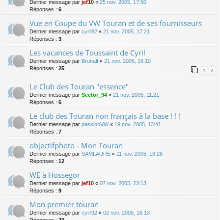
Dernier message par
jef10
«
25 nov. 2005, 17:50
Réponses :
6
Vue en Coupe du VW Touran et de ses fournisseurs
Dernier message par
cyril92
«
21 nov. 2005, 17:21
Réponses :
3
Les vacances de Toussaint de Cyril
Dernier message par
Brunalf
«
21 nov. 2005, 16:19
Réponses :
25
1
2
Le Club des Touran "essence"
Dernier message par
Sector_94
«
21 nov. 2005, 11:21
Réponses :
6
Le club des Touran non français à la base ! ! !
Dernier message par
passionVW
«
19 nov. 2005, 13:41
Réponses :
7
objectifphoto - Mon Touran
Dernier message par
SAMLAURE
«
11 nov. 2005, 18:26
Réponses :
12
WE à Hossegor
Dernier message par
jef10
«
07 nov. 2005, 23:13
Réponses :
9
Mon premier touran
Dernier message par
cyril92
«
02 nov. 2005, 16:13
Réponses :
20