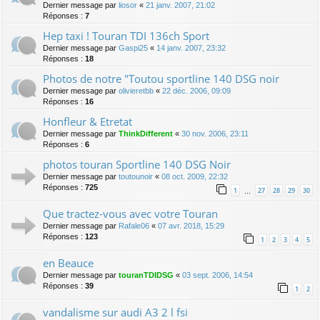
Dernier message par
liosor
«
21 janv. 2007, 21:02
Réponses :
7
Hep taxi ! Touran TDI 136ch Sport
Dernier message par
Gaspi25
«
14 janv. 2007, 23:32
Réponses :
18
Photos de notre "Toutou sportline 140 DSG noir
Dernier message par
olivieretbb
«
22 déc. 2006, 09:09
Réponses :
16
Honfleur & Etretat
Dernier message par
ThinkDifferent
«
30 nov. 2006, 23:11
Réponses :
6
photos touran Sportline 140 DSG Noir
Dernier message par
toutounoir
«
08 oct. 2009, 22:32
Réponses :
725
1
27
28
29
30
…
Que tractez-vous avec votre Touran
Dernier message par
Rafale06
«
07 avr. 2018, 15:29
Réponses :
123
1
2
3
4
5
en Beauce
Dernier message par
touranTDIDSG
«
03 sept. 2006, 14:54
Réponses :
39
1
2
vandalisme sur audi A3 2 l fsi