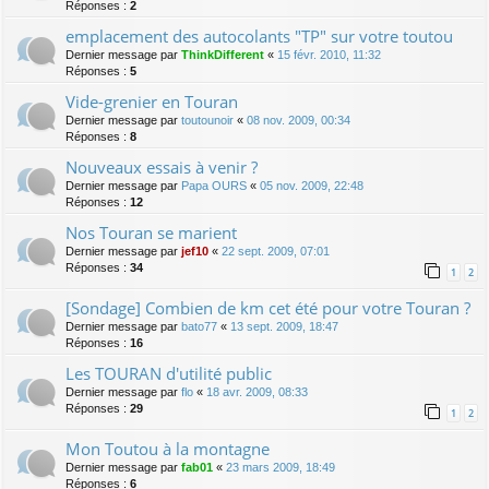
Réponses :
2
emplacement des autocolants "TP" sur votre toutou
Dernier message par
ThinkDifferent
«
15 févr. 2010, 11:32
Réponses :
5
Vide-grenier en Touran
Dernier message par
toutounoir
«
08 nov. 2009, 00:34
Réponses :
8
Nouveaux essais à venir ?
Dernier message par
Papa OURS
«
05 nov. 2009, 22:48
Réponses :
12
Nos Touran se marient
Dernier message par
jef10
«
22 sept. 2009, 07:01
Réponses :
34
1
2
[Sondage] Combien de km cet été pour votre Touran ?
Dernier message par
bato77
«
13 sept. 2009, 18:47
Réponses :
16
Les TOURAN d'utilité public
Dernier message par
flo
«
18 avr. 2009, 08:33
Réponses :
29
1
2
Mon Toutou à la montagne
Dernier message par
fab01
«
23 mars 2009, 18:49
Réponses :
6