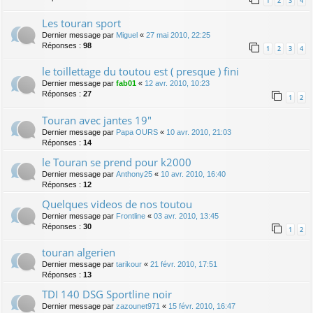
1
2
3
4
Les touran sport
Dernier message par
Miguel
«
27 mai 2010, 22:25
Réponses :
98
1
2
3
4
le toillettage du toutou est ( presque ) fini
Dernier message par
fab01
«
12 avr. 2010, 10:23
Réponses :
27
1
2
Touran avec jantes 19"
Dernier message par
Papa OURS
«
10 avr. 2010, 21:03
Réponses :
14
le Touran se prend pour k2000
Dernier message par
Anthony25
«
10 avr. 2010, 16:40
Réponses :
12
Quelques videos de nos toutou
Dernier message par
Frontline
«
03 avr. 2010, 13:45
Réponses :
30
1
2
touran algerien
Dernier message par
tarikour
«
21 févr. 2010, 17:51
Réponses :
13
TDI 140 DSG Sportline noir
Dernier message par
zazounet971
«
15 févr. 2010, 16:47