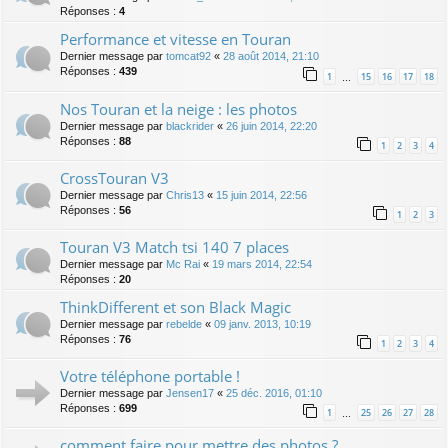
Réponses :
4
Performance et vitesse en Touran
Dernier message par
tomcat92
«
28 août 2014, 21:10
Réponses :
439
1
15
16
17
18
…
Nos Touran et la neige : les photos
Dernier message par
blackrider
«
26 juin 2014, 22:20
Réponses :
88
1
2
3
4
CrossTouran V3
Dernier message par
Chris13
«
15 juin 2014, 22:56
Réponses :
56
1
2
3
Touran V3 Match tsi 140 7 places
Dernier message par
Mc Rai
«
19 mars 2014, 22:54
Réponses :
20
ThinkDifferent et son Black Magic
Dernier message par
rebelde
«
09 janv. 2013, 10:19
Réponses :
76
1
2
3
4
Votre téléphone portable !
Dernier message par
Jensen17
«
25 déc. 2016, 01:10
Réponses :
699
1
25
26
27
28
…
comment faire pour mettre des photos ?