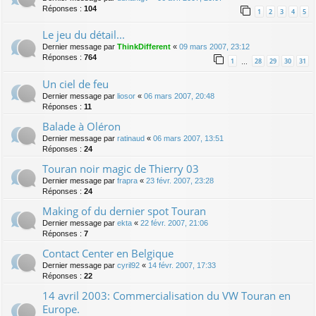
Réponses :
104
1
2
3
4
5
Le jeu du détail...
Dernier message par
ThinkDifferent
«
09 mars 2007, 23:12
Réponses :
764
1
28
29
30
31
…
Un ciel de feu
Dernier message par
liosor
«
06 mars 2007, 20:48
Réponses :
11
Balade à Oléron
Dernier message par
ratinaud
«
06 mars 2007, 13:51
Réponses :
24
Touran noir magic de Thierry 03
Dernier message par
frapra
«
23 févr. 2007, 23:28
Réponses :
24
Making of du dernier spot Touran
Dernier message par
ekta
«
22 févr. 2007, 21:06
Réponses :
7
Contact Center en Belgique
Dernier message par
cyril92
«
14 févr. 2007, 17:33
Réponses :
22
14 avril 2003: Commercialisation du VW Touran en
Europe.