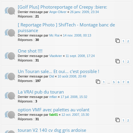
[Golf Plus] Photoreportage of Creepy :biere:
Dernier message par
Ange-Oliver
«
26 janv. 2009, 23:34
Réponses :
21
[ Reportage Photo ] ShifTech - Montage banc de
puissance
Dernier message par
Mc Rai
«
14 nov. 2008, 00:13
Réponses :
30
1
2
One shot !!!!
Dernier message par
Vlaolivier
«
11 sept. 2008, 17:24
Réponses :
31
1
2
Un Touran sale... Et oui... c'est possible !
Dernier message par
Did
«
10 août 2008, 20:49
Réponses :
197
1
5
6
7
8
…
La VRAI pub du touran
Dernier message par
mflan
«
17 juil. 2008, 15:32
Réponses :
3
option VMF avec palettes au volant
Dernier message par
fab01
«
12 oct. 2007, 15:30
Réponses :
31
1
2
touran V2 140 cv dsg gris ardoise