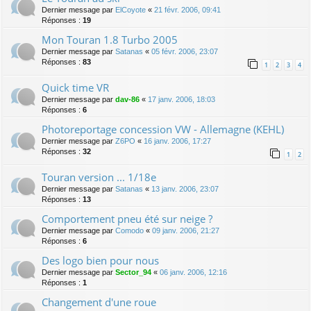
Dernier message par
ElCoyote
«
21 févr. 2006, 09:41
Réponses :
19
Mon Touran 1.8 Turbo 2005
Dernier message par
Satanas
«
05 févr. 2006, 23:07
Réponses :
83
1
2
3
4
Quick time VR
Dernier message par
dav-86
«
17 janv. 2006, 18:03
Réponses :
6
Photoreportage concession VW - Allemagne (KEHL)
Dernier message par
Z6PO
«
16 janv. 2006, 17:27
Réponses :
32
1
2
Touran version ... 1/18e
Dernier message par
Satanas
«
13 janv. 2006, 23:07
Réponses :
13
Comportement pneu été sur neige ?
Dernier message par
Comodo
«
09 janv. 2006, 21:27
Réponses :
6
Des logo bien pour nous
Dernier message par
Sector_94
«
06 janv. 2006, 12:16
Réponses :
1
Changement d'une roue