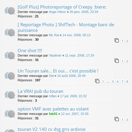
[Golf Plus] Photoreportage of Creepy :biere:
Dernier message par
Ange-Oliver
«
26 janv. 2009, 23:34
Réponses :
21
[ Reportage Photo ] ShifTech - Montage banc de
puissance
Dernier message par
Mc Rai
«
14 nov. 2008, 00:13
Réponses :
30
1
2
One shot !!!!
Dernier message par
Vlaolivier
«
11 sept. 2008, 17:24
Réponses :
31
1
2
Un Touran sale... Et oui... c'est possible !
Dernier message par
Did
«
10 août 2008, 20:49
Réponses :
197
1
5
6
7
8
…
La VRAI pub du touran
Dernier message par
mflan
«
17 juil. 2008, 15:32
Réponses :
3
option VMF avec palettes au volant
Dernier message par
fab01
«
12 oct. 2007, 15:30
Réponses :
31
1
2
touran V2 140 cv dsg gris ardoise