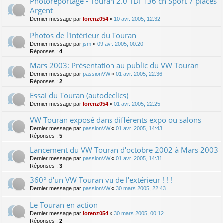
Photoreportage - Touran 2.0 TDI 136 ch Sport 7 places
Argent
Dernier message par
lorenz054
«
10 avr. 2005, 12:32
Photos de l'intérieur du Touran
Dernier message par
jsm
«
09 avr. 2005, 00:20
Réponses :
4
Mars 2003: Présentation au public du VW Touran
Dernier message par
passionVW
«
01 avr. 2005, 22:36
Réponses :
2
Essai du Touran (autodeclics)
Dernier message par
lorenz054
«
01 avr. 2005, 22:25
VW Touran exposé dans différents expo ou salons
Dernier message par
passionVW
«
01 avr. 2005, 14:43
Réponses :
5
Lancement du VW Touran d'octobre 2002 à Mars 2003
Dernier message par
passionVW
«
01 avr. 2005, 14:31
Réponses :
3
360° d'un VW Touran vu de l'extérieur ! ! !
Dernier message par
passionVW
«
30 mars 2005, 22:43
Le Touran en action
Dernier message par
lorenz054
«
30 mars 2005, 00:12
Réponses :
2