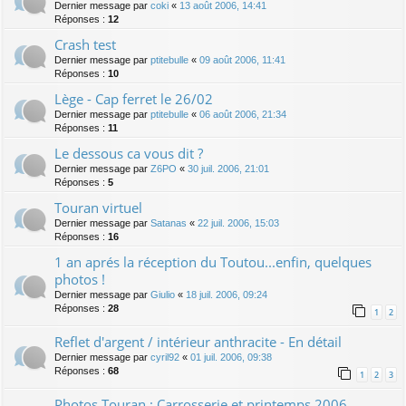
Dernier message par
coki
«
13 août 2006, 14:41
Réponses :
12
Crash test
Dernier message par
ptitebulle
«
09 août 2006, 11:41
Réponses :
10
Lège - Cap ferret le 26/02
Dernier message par
ptitebulle
«
06 août 2006, 21:34
Réponses :
11
Le dessous ca vous dit ?
Dernier message par
Z6PO
«
30 juil. 2006, 21:01
Réponses :
5
Touran virtuel
Dernier message par
Satanas
«
22 juil. 2006, 15:03
Réponses :
16
1 an aprés la réception du Toutou...enfin, quelques
photos !
Dernier message par
Giulio
«
18 juil. 2006, 09:24
Réponses :
28
1
2
Reflet d'argent / intérieur anthracite - En détail
Dernier message par
cyril92
«
01 juil. 2006, 09:38
Réponses :
68
1
2
3
Photos Touran : Carrosserie et printemps 2006