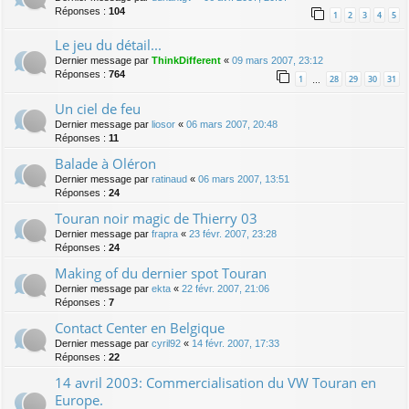
Réponses :
104
1
2
3
4
5
Le jeu du détail...
Dernier message par
ThinkDifferent
«
09 mars 2007, 23:12
Réponses :
764
1
28
29
30
31
…
Un ciel de feu
Dernier message par
liosor
«
06 mars 2007, 20:48
Réponses :
11
Balade à Oléron
Dernier message par
ratinaud
«
06 mars 2007, 13:51
Réponses :
24
Touran noir magic de Thierry 03
Dernier message par
frapra
«
23 févr. 2007, 23:28
Réponses :
24
Making of du dernier spot Touran
Dernier message par
ekta
«
22 févr. 2007, 21:06
Réponses :
7
Contact Center en Belgique
Dernier message par
cyril92
«
14 févr. 2007, 17:33
Réponses :
22
14 avril 2003: Commercialisation du VW Touran en
Europe.