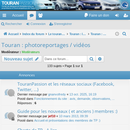
TouranPassion
Accueil
Faire un don
Le forum des propriétaires ou futurs acquéreurs du Volkswagen Touran
cc
Rechercher
or
Connexion
e
S’enregistrer
on
’e
ès
u
m
ne
nr
R
Accueil
Index du forum
Le touran dans ses versions I (V1 V2 V3) et II ...
Touran : les modèles, les prix, les achats, les options, ...
Touran : photoreportages / vidéos
e
ra
m
br
xi
eg
Touran : photoreportages / vidéos
c
pi
s
es
on
ist
Modérateur :
Modérateurs
h
Rechercher
Recherche av
Nouveau sujet
de
re
e
r
133 sujets • Page
1
sur
1
r
c
Annonces
h
TouranPassion et les réseaux sociaux (Facebook,
e
Twitter, ...)
r
Dernier message par
gnanvofredy
«
13 oct. 2025, 16:19
Posté dans
Fonctionnement du site : avis, demande, observations, ...
Réponses :
6
Guide pour les nouveaux ( et anciens ) membres :)
Dernier message par
jef10
«
10 mars 2013, 09:39
Posté dans
Accueil et présentations des membres de TP :)