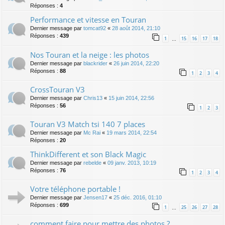
Réponses :
4
Performance et vitesse en Touran
Dernier message par
tomcat92
«
28 août 2014, 21:10
Réponses :
439
1
15
16
17
18
…
Nos Touran et la neige : les photos
Dernier message par
blackrider
«
26 juin 2014, 22:20
Réponses :
88
1
2
3
4
CrossTouran V3
Dernier message par
Chris13
«
15 juin 2014, 22:56
Réponses :
56
1
2
3
Touran V3 Match tsi 140 7 places
Dernier message par
Mc Rai
«
19 mars 2014, 22:54
Réponses :
20
ThinkDifferent et son Black Magic
Dernier message par
rebelde
«
09 janv. 2013, 10:19
Réponses :
76
1
2
3
4
Votre téléphone portable !
Dernier message par
Jensen17
«
25 déc. 2016, 01:10
Réponses :
699
1
25
26
27
28
…
comment faire pour mettre des photos ?