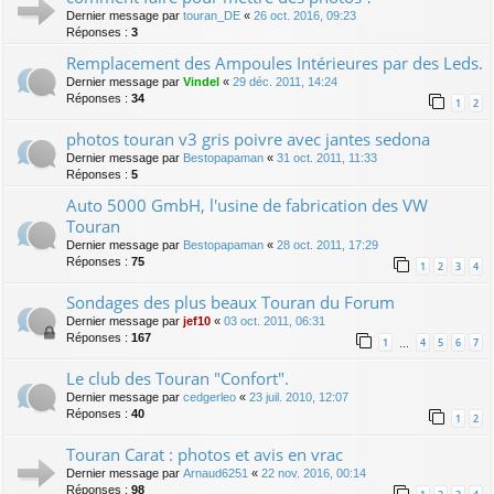
Dernier message par
touran_DE
«
26 oct. 2016, 09:23
Réponses :
3
Remplacement des Ampoules Intérieures par des Leds.
Dernier message par
Vindel
«
29 déc. 2011, 14:24
Réponses :
34
1
2
photos touran v3 gris poivre avec jantes sedona
Dernier message par
Bestopapaman
«
31 oct. 2011, 11:33
Réponses :
5
Auto 5000 GmbH, l'usine de fabrication des VW
Touran
Dernier message par
Bestopapaman
«
28 oct. 2011, 17:29
Réponses :
75
1
2
3
4
Sondages des plus beaux Touran du Forum
Dernier message par
jef10
«
03 oct. 2011, 06:31
Réponses :
167
1
4
5
6
7
…
Le club des Touran "Confort".
Dernier message par
cedgerleo
«
23 juil. 2010, 12:07
Réponses :
40
1
2
Touran Carat : photos et avis en vrac
Dernier message par
Arnaud6251
«
22 nov. 2016, 00:14
Réponses :
98