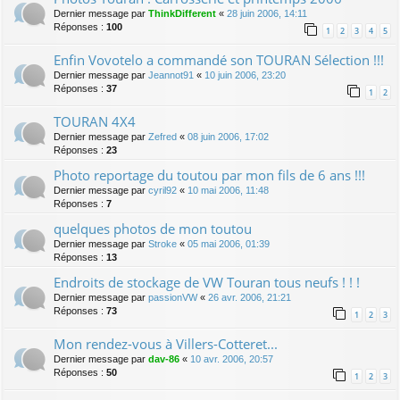
Dernier message par
ThinkDifferent
«
28 juin 2006, 14:11
Réponses :
100
1
2
3
4
5
Enfin Vovotelo a commandé son TOURAN Sélection !!!
Dernier message par
Jeannot91
«
10 juin 2006, 23:20
Réponses :
37
1
2
TOURAN 4X4
Dernier message par
Zefred
«
08 juin 2006, 17:02
Réponses :
23
Photo reportage du toutou par mon fils de 6 ans !!!
Dernier message par
cyril92
«
10 mai 2006, 11:48
Réponses :
7
quelques photos de mon toutou
Dernier message par
Stroke
«
05 mai 2006, 01:39
Réponses :
13
Endroits de stockage de VW Touran tous neufs ! ! !
Dernier message par
passionVW
«
26 avr. 2006, 21:21
Réponses :
73
1
2
3
Mon rendez-vous à Villers-Cotteret...
Dernier message par
dav-86
«
10 avr. 2006, 20:57
Réponses :
50
1
2
3