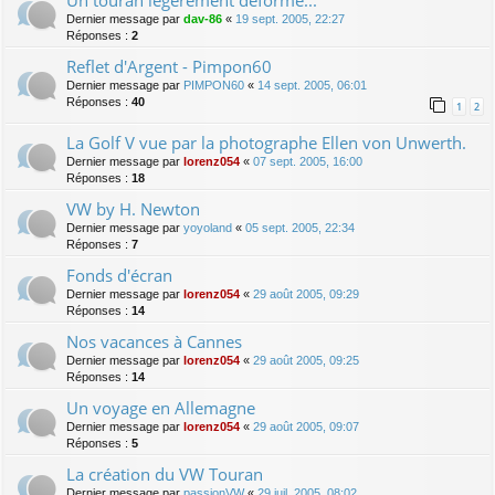
Dernier message par
dav-86
«
19 sept. 2005, 22:27
Réponses :
2
Reflet d'Argent - Pimpon60
Dernier message par
PIMPON60
«
14 sept. 2005, 06:01
Réponses :
40
1
2
La Golf V vue par la photographe Ellen von Unwerth.
Dernier message par
lorenz054
«
07 sept. 2005, 16:00
Réponses :
18
VW by H. Newton
Dernier message par
yoyoland
«
05 sept. 2005, 22:34
Réponses :
7
Fonds d'écran
Dernier message par
lorenz054
«
29 août 2005, 09:29
Réponses :
14
Nos vacances à Cannes
Dernier message par
lorenz054
«
29 août 2005, 09:25
Réponses :
14
Un voyage en Allemagne
Dernier message par
lorenz054
«
29 août 2005, 09:07
Réponses :
5
La création du VW Touran
Dernier message par
passionVW
«
29 juil. 2005, 08:02