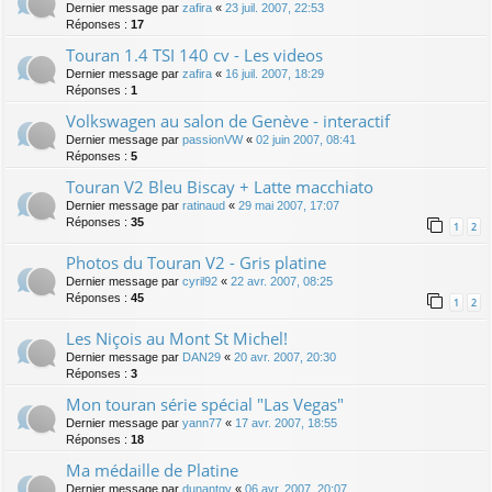
Dernier message par
zafira
«
23 juil. 2007, 22:53
Réponses :
17
Touran 1.4 TSI 140 cv - Les videos
Dernier message par
zafira
«
16 juil. 2007, 18:29
Réponses :
1
Volkswagen au salon de Genève - interactif
Dernier message par
passionVW
«
02 juin 2007, 08:41
Réponses :
5
Touran V2 Bleu Biscay + Latte macchiato
Dernier message par
ratinaud
«
29 mai 2007, 17:07
Réponses :
35
1
2
Photos du Touran V2 - Gris platine
Dernier message par
cyril92
«
22 avr. 2007, 08:25
Réponses :
45
1
2
Les Niçois au Mont St Michel!
Dernier message par
DAN29
«
20 avr. 2007, 20:30
Réponses :
3
Mon touran série spécial "Las Vegas"
Dernier message par
yann77
«
17 avr. 2007, 18:55
Réponses :
18
Ma médaille de Platine
Dernier message par
dunantgv
«
06 avr. 2007, 20:07