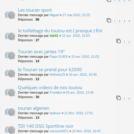
1
2
3
4
Les touran sport
Dernier message par
Miguel
«
27 mai 2010, 22:25
Réponses :
98
1
2
3
4
le toillettage du toutou est ( presque ) fini
Dernier message par
fab01
«
12 avr. 2010, 10:23
Réponses :
27
1
2
Touran avec jantes 19"
Dernier message par
Papa OURS
«
10 avr. 2010, 21:03
Réponses :
14
le Touran se prend pour k2000
Dernier message par
Anthony25
«
10 avr. 2010, 16:40
Réponses :
12
Quelques videos de nos toutou
Dernier message par
Frontline
«
03 avr. 2010, 13:45
Réponses :
30
1
2
touran algerien
Dernier message par
tarikour
«
21 févr. 2010, 17:51
Réponses :
13
TDI 140 DSG Sportline noir
Dernier message par
zazounet971
«
15 févr. 2010, 16:47