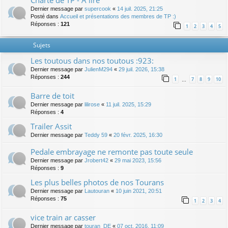
Charte de TP - A lire
Dernier message par
supercook
«
14 juil. 2025, 21:25
Posté dans
Accueil et présentations des membres de TP :)
Réponses :
121
1
2
3
4
5
Sujets
Les toutous dans nos toutous :923:
Dernier message par
JulienM294
«
29 juil. 2026, 15:38
Réponses :
244
1
7
8
9
10
…
Barre de toit
Dernier message par
lilirose
«
11 juil. 2025, 15:29
Réponses :
4
Trailer Assit
Dernier message par
Teddy 59
«
20 févr. 2025, 16:30
Pedale embrayage ne remonte pas toute seule
Dernier message par
Jrobert42
«
29 mai 2023, 15:56
Réponses :
9
Les plus belles photos de nos Tourans
Dernier message par
Lautouran
«
10 juin 2021, 20:51
Réponses :
75
1
2
3
4
vice train ar casser
Dernier message par
touran_DE
«
07 oct. 2016, 11:09