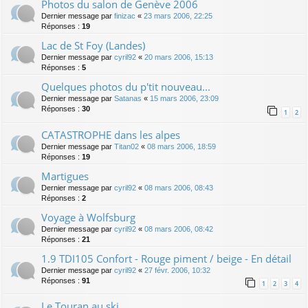
Photos du salon de Genève 2006
Dernier message par
finizac
«
23 mars 2006, 22:25
Réponses :
19
Lac de St Foy (Landes)
Dernier message par
cyril92
«
20 mars 2006, 15:13
Réponses :
5
Quelques photos du p'tit nouveau...
Dernier message par
Satanas
«
15 mars 2006, 23:09
Réponses :
30
1
2
CATASTROPHE dans les alpes
Dernier message par
Titan02
«
08 mars 2006, 18:59
Réponses :
19
Martigues
Dernier message par
cyril92
«
08 mars 2006, 08:43
Réponses :
2
Voyage à Wolfsburg
Dernier message par
cyril92
«
08 mars 2006, 08:42
Réponses :
21
1.9 TDI105 Confort - Rouge piment / beige - En détail
Dernier message par
cyril92
«
27 févr. 2006, 10:32
Réponses :
91
1
2
3
4
Le Touran au ski