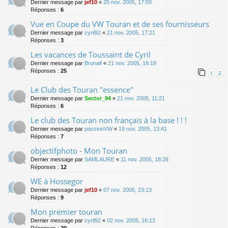
Dernier message par
jef10
«
25 nov. 2005, 17:50
Réponses :
6
Vue en Coupe du VW Touran et de ses fournisseurs
Dernier message par
cyril92
«
21 nov. 2005, 17:21
Réponses :
3
Les vacances de Toussaint de Cyril
Dernier message par
Brunalf
«
21 nov. 2005, 16:19
Réponses :
25
1
2
Le Club des Touran "essence"
Dernier message par
Sector_94
«
21 nov. 2005, 11:21
Réponses :
6
Le club des Touran non français à la base ! ! !
Dernier message par
passionVW
«
19 nov. 2005, 13:41
Réponses :
7
objectifphoto - Mon Touran
Dernier message par
SAMLAURE
«
11 nov. 2005, 18:26
Réponses :
12
WE à Hossegor
Dernier message par
jef10
«
07 nov. 2005, 23:13
Réponses :
9
Mon premier touran
Dernier message par
cyril92
«
02 nov. 2005, 16:13
Réponses :
20