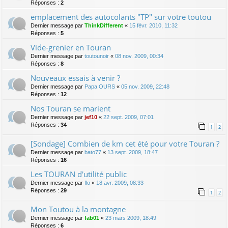
Réponses :
2
emplacement des autocolants "TP" sur votre toutou
Dernier message par
ThinkDifferent
«
15 févr. 2010, 11:32
Réponses :
5
Vide-grenier en Touran
Dernier message par
toutounoir
«
08 nov. 2009, 00:34
Réponses :
8
Nouveaux essais à venir ?
Dernier message par
Papa OURS
«
05 nov. 2009, 22:48
Réponses :
12
Nos Touran se marient
Dernier message par
jef10
«
22 sept. 2009, 07:01
Réponses :
34
1
2
[Sondage] Combien de km cet été pour votre Touran ?
Dernier message par
bato77
«
13 sept. 2009, 18:47
Réponses :
16
Les TOURAN d'utilité public
Dernier message par
flo
«
18 avr. 2009, 08:33
Réponses :
29
1
2
Mon Toutou à la montagne
Dernier message par
fab01
«
23 mars 2009, 18:49
Réponses :
6