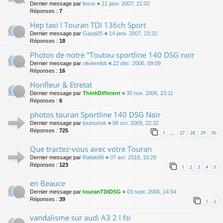
Dernier message par
liosor
«
21 janv. 2007, 21:02
Réponses :
7
Hep taxi ! Touran TDI 136ch Sport
Dernier message par
Gaspi25
«
14 janv. 2007, 23:32
Réponses :
18
Photos de notre "Toutou sportline 140 DSG noir
Dernier message par
olivieretbb
«
22 déc. 2006, 09:09
Réponses :
16
Honfleur & Etretat
Dernier message par
ThinkDifferent
«
30 nov. 2006, 23:11
Réponses :
6
photos touran Sportline 140 DSG Noir
Dernier message par
toutounoir
«
08 oct. 2009, 22:32
Réponses :
725
1
27
28
29
30
…
Que tractez-vous avec votre Touran
Dernier message par
Rafale06
«
07 avr. 2018, 15:29
Réponses :
123
1
2
3
4
5
en Beauce
Dernier message par
touranTDIDSG
«
03 sept. 2006, 14:54
Réponses :
39
1
2
vandalisme sur audi A3 2 l fsi