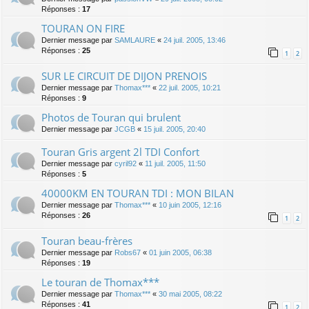
Réponses :
17
TOURAN ON FIRE
Dernier message par
SAMLAURE
«
24 juil. 2005, 13:46
Réponses :
25
1
2
SUR LE CIRCUIT DE DIJON PRENOIS
Dernier message par
Thomax***
«
22 juil. 2005, 10:21
Réponses :
9
Photos de Touran qui brulent
Dernier message par
JCGB
«
15 juil. 2005, 20:40
Touran Gris argent 2l TDI Confort
Dernier message par
cyril92
«
11 juil. 2005, 11:50
Réponses :
5
40000KM EN TOURAN TDI : MON BILAN
Dernier message par
Thomax***
«
10 juin 2005, 12:16
Réponses :
26
1
2
Touran beau-frères
Dernier message par
Robs67
«
01 juin 2005, 06:38
Réponses :
19
Le touran de Thomax***
Dernier message par
Thomax***
«
30 mai 2005, 08:22
Réponses :
41
1
2