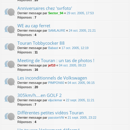
Anniversaires chez 'svrfoto'
Dernier message par
Sector_94
«
29 oct. 2005, 17:53
Réponses :
7
WE au cap ferret
Dernier message par
SAMLAURE
«
24 oct. 2005, 21:21
Réponses :
4
Touran Tobbycocker 88
Dernier message par
Babast
«
17 oct. 2005, 12:19
Réponses :
11
Meeting de Touran : un tas de photos !
Dernier message par
jef10
«
04 oct. 2005, 09:23
Réponses :
16
Les inconditionnels de Volkswagen
Dernier message par
PIMPON60
«
04 oct. 2005, 06:15
Réponses :
20
305km/h....en GOLF 2
Dernier message par
eljuclemar
«
22 sept. 2005, 11:21
Réponses :
7
Différentes petites vidéos Touran
Dernier message par
passionVW
«
21 sept. 2005, 23:22
Réponses :
4
Un touran légèrement déformé...