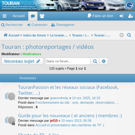
TouranPassion
Accueil
Faire un don
Le forum des propriétaires ou futurs acquéreurs du Volkswagen Touran
cc
Rechercher
or
Connexion
e
S’enregistrer
on
’e
ès
u
m
ne
nr
R
Accueil
Index du forum
Le touran dans ses versions I (V1 V2 V3) et II ...
Touran : les modèles, les prix, les achats, les options, ...
Touran : photoreportages / vidéos
e
ra
m
br
xi
eg
Touran : photoreportages / vidéos
c
pi
s
es
on
ist
Modérateur :
Modérateurs
h
Rechercher
Recherche av
Nouveau sujet
de
re
e
r
133 sujets • Page
1
sur
1
r
c
Annonces
h
TouranPassion et les réseaux sociaux (Facebook,
e
Twitter, ...)
r
Dernier message par
gnanvofredy
«
13 oct. 2025, 16:19
Posté dans
Fonctionnement du site : avis, demande, observations, ...
Réponses :
6
Guide pour les nouveaux ( et anciens ) membres :)
Dernier message par
jef10
«
10 mars 2013, 09:39
Posté dans
Accueil et présentations des membres de TP :)