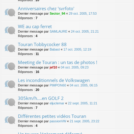
Anniversaires chez 'svrfoto'
Dernier message par
Sector_94
«
29 oct. 2005, 17:53
Réponses :
7
WE au cap ferret
Dernier message par
SAMLAURE
«
24 oct. 2005, 21:21
Réponses :
4
Touran Tobbycocker 88
Dernier message par
Babast
«
17 oct. 2005, 12:19
Réponses :
11
Meeting de Touran : un tas de photos !
Dernier message par
jef10
«
04 oct. 2005, 09:23
Réponses :
16
Les inconditionnels de Volkswagen
Dernier message par
PIMPON60
«
04 oct. 2005, 06:15
Réponses :
20
305km/h....en GOLF 2
Dernier message par
eljuclemar
«
22 sept. 2005, 11:21
Réponses :
7
Différentes petites vidéos Touran
Dernier message par
passionVW
«
21 sept. 2005, 23:22
Réponses :
4
Un touran légèrement déformé...