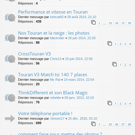
Réponses :
4
Performance et vitesse en Touran
Dernier message par
tomcat92
«
28 août 2014, 21:10
Réponses :
439
1
15
16
17
18
…
Nos Touran et la neige : les photos
Dernier message par
blackrider
«
26 juin 2014, 22:20
Réponses :
88
1
2
3
4
CrossTouran V3
Dernier message par
Chris13
«
15 juin 2014, 22:56
Réponses :
56
1
2
3
Touran V3 Match tsi 140 7 places
Dernier message par
Mc Rai
«
19 mars 2014, 22:54
Réponses :
20
ThinkDifferent et son Black Magic
Dernier message par
rebelde
«
09 janv. 2013, 10:19
Réponses :
76
1
2
3
4
Votre téléphone portable !
Dernier message par
Jensen17
«
25 déc. 2016, 01:10
Réponses :
699
1
25
26
27
28
…
comment faire pour mettre des photos ?