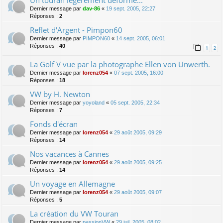
Dernier message par
dav-86
«
19 sept. 2005, 22:27
Réponses :
2
Reflet d'Argent - Pimpon60
Dernier message par
PIMPON60
«
14 sept. 2005, 06:01
Réponses :
40
1
2
La Golf V vue par la photographe Ellen von Unwerth.
Dernier message par
lorenz054
«
07 sept. 2005, 16:00
Réponses :
18
VW by H. Newton
Dernier message par
yoyoland
«
05 sept. 2005, 22:34
Réponses :
7
Fonds d'écran
Dernier message par
lorenz054
«
29 août 2005, 09:29
Réponses :
14
Nos vacances à Cannes
Dernier message par
lorenz054
«
29 août 2005, 09:25
Réponses :
14
Un voyage en Allemagne
Dernier message par
lorenz054
«
29 août 2005, 09:07
Réponses :
5
La création du VW Touran
Dernier message par
passionVW
«
29 juil. 2005, 08:02