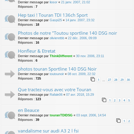
Dernier message par
liosor
«
21 janv. 2007, 21:02
Réponses :
7
Hep taxi ! Touran TDI 136ch Sport
Dernier message par
Gaspi25
«
14 janv. 2007, 23:32
Réponses :
18
Photos de notre "Toutou sportline 140 DSG noir
Dernier message par
olivieretbb
«
22 déc. 2006, 09:09
Réponses :
16
Honfleur & Etretat
Dernier message par
ThinkDifferent
«
30 nov. 2006, 23:11
Réponses :
6
photos touran Sportline 140 DSG Noir
Dernier message par
toutounoir
«
08 oct. 2009, 22:32
Réponses :
725
1
27
28
29
30
…
Que tractez-vous avec votre Touran
Dernier message par
Rafale06
«
07 avr. 2018, 15:29
Réponses :
123
1
2
3
4
5
en Beauce
Dernier message par
touranTDIDSG
«
03 sept. 2006, 14:54
Réponses :
39
1
2
vandalisme sur audi A3 2 l fsi