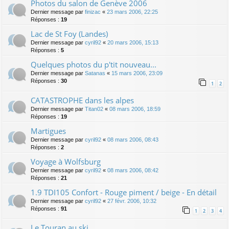
Photos du salon de Genève 2006
Dernier message par
finizac
«
23 mars 2006, 22:25
Réponses :
19
Lac de St Foy (Landes)
Dernier message par
cyril92
«
20 mars 2006, 15:13
Réponses :
5
Quelques photos du p'tit nouveau...
Dernier message par
Satanas
«
15 mars 2006, 23:09
Réponses :
30
1
2
CATASTROPHE dans les alpes
Dernier message par
Titan02
«
08 mars 2006, 18:59
Réponses :
19
Martigues
Dernier message par
cyril92
«
08 mars 2006, 08:43
Réponses :
2
Voyage à Wolfsburg
Dernier message par
cyril92
«
08 mars 2006, 08:42
Réponses :
21
1.9 TDI105 Confort - Rouge piment / beige - En détail
Dernier message par
cyril92
«
27 févr. 2006, 10:32
Réponses :
91
1
2
3
4
Le Touran au ski