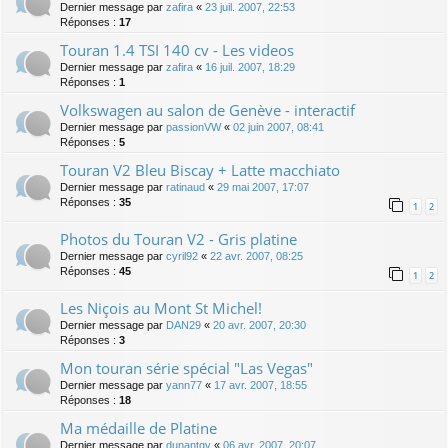
Dernier message par
zafira
«
23 juil. 2007, 22:53
Réponses :
17
Touran 1.4 TSI 140 cv - Les videos
Dernier message par
zafira
«
16 juil. 2007, 18:29
Réponses :
1
Volkswagen au salon de Genève - interactif
Dernier message par
passionVW
«
02 juin 2007, 08:41
Réponses :
5
Touran V2 Bleu Biscay + Latte macchiato
Dernier message par
ratinaud
«
29 mai 2007, 17:07
Réponses :
35
1
2
Photos du Touran V2 - Gris platine
Dernier message par
cyril92
«
22 avr. 2007, 08:25
Réponses :
45
1
2
Les Niçois au Mont St Michel!
Dernier message par
DAN29
«
20 avr. 2007, 20:30
Réponses :
3
Mon touran série spécial "Las Vegas"
Dernier message par
yann77
«
17 avr. 2007, 18:55
Réponses :
18
Ma médaille de Platine
Dernier message par
dunantgv
«
06 avr. 2007, 20:07