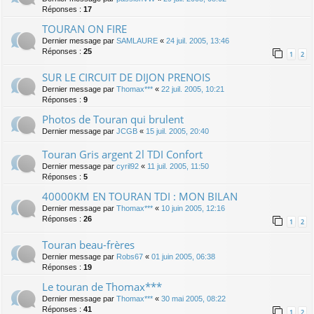
Réponses :
17
TOURAN ON FIRE
Dernier message par
SAMLAURE
«
24 juil. 2005, 13:46
Réponses :
25
1
2
SUR LE CIRCUIT DE DIJON PRENOIS
Dernier message par
Thomax***
«
22 juil. 2005, 10:21
Réponses :
9
Photos de Touran qui brulent
Dernier message par
JCGB
«
15 juil. 2005, 20:40
Touran Gris argent 2l TDI Confort
Dernier message par
cyril92
«
11 juil. 2005, 11:50
Réponses :
5
40000KM EN TOURAN TDI : MON BILAN
Dernier message par
Thomax***
«
10 juin 2005, 12:16
Réponses :
26
1
2
Touran beau-frères
Dernier message par
Robs67
«
01 juin 2005, 06:38
Réponses :
19
Le touran de Thomax***
Dernier message par
Thomax***
«
30 mai 2005, 08:22
Réponses :
41
1
2