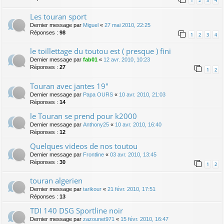
1
2
3
4
Les touran sport
Dernier message par
Miguel
«
27 mai 2010, 22:25
Réponses :
98
1
2
3
4
le toillettage du toutou est ( presque ) fini
Dernier message par
fab01
«
12 avr. 2010, 10:23
Réponses :
27
1
2
Touran avec jantes 19"
Dernier message par
Papa OURS
«
10 avr. 2010, 21:03
Réponses :
14
le Touran se prend pour k2000
Dernier message par
Anthony25
«
10 avr. 2010, 16:40
Réponses :
12
Quelques videos de nos toutou
Dernier message par
Frontline
«
03 avr. 2010, 13:45
Réponses :
30
1
2
touran algerien
Dernier message par
tarikour
«
21 févr. 2010, 17:51
Réponses :
13
TDI 140 DSG Sportline noir
Dernier message par
zazounet971
«
15 févr. 2010, 16:47