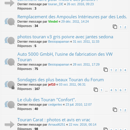
Dernier message par
touran_DE
«
26 oct. 2016, 09:23
Réponses :
3
Remplacement des Ampoules Intérieures par des Leds.
Dernier message par
Vindel
«
29 déc. 2011, 14:24
Réponses :
34
1
2
photos touran v3 gris poivre avec jantes sedona
Dernier message par
Bestopapaman
«
31 oct. 2011, 11:33
Réponses :
5
Auto 5000 GmbH, l'usine de fabrication des VW
Touran
Dernier message par
Bestopapaman
«
28 oct. 2011, 17:29
Réponses :
75
1
2
3
4
Sondages des plus beaux Touran du Forum
Dernier message par
jef10
«
03 oct. 2011, 06:31
Réponses :
167
1
4
5
6
7
…
Le club des Touran "Confort".
Dernier message par
cedgerleo
«
23 juil. 2010, 12:07
Réponses :
40
1
2
Touran Carat : photos et avis en vrac
Dernier message par
Arnaud6251
«
22 nov. 2016, 00:14
Réponses :
98