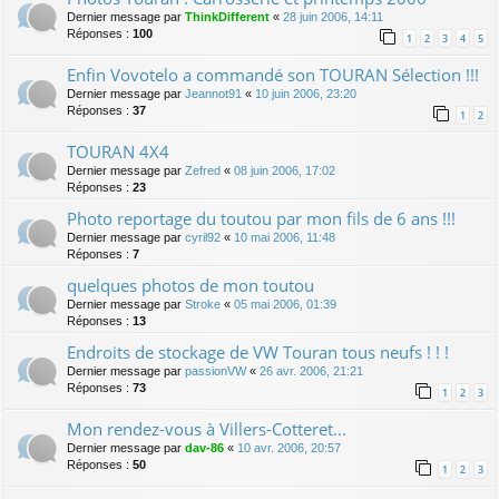
Dernier message par
ThinkDifferent
«
28 juin 2006, 14:11
Réponses :
100
1
2
3
4
5
Enfin Vovotelo a commandé son TOURAN Sélection !!!
Dernier message par
Jeannot91
«
10 juin 2006, 23:20
Réponses :
37
1
2
TOURAN 4X4
Dernier message par
Zefred
«
08 juin 2006, 17:02
Réponses :
23
Photo reportage du toutou par mon fils de 6 ans !!!
Dernier message par
cyril92
«
10 mai 2006, 11:48
Réponses :
7
quelques photos de mon toutou
Dernier message par
Stroke
«
05 mai 2006, 01:39
Réponses :
13
Endroits de stockage de VW Touran tous neufs ! ! !
Dernier message par
passionVW
«
26 avr. 2006, 21:21
Réponses :
73
1
2
3
Mon rendez-vous à Villers-Cotteret...
Dernier message par
dav-86
«
10 avr. 2006, 20:57
Réponses :
50
1
2
3