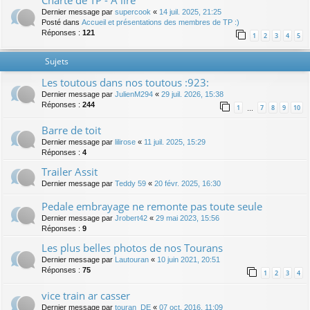
Charte de TP - A lire
Dernier message par
supercook
«
14 juil. 2025, 21:25
Posté dans
Accueil et présentations des membres de TP :)
Réponses :
121
1
2
3
4
5
Sujets
Les toutous dans nos toutous :923:
Dernier message par
JulienM294
«
29 juil. 2026, 15:38
Réponses :
244
1
7
8
9
10
…
Barre de toit
Dernier message par
lilirose
«
11 juil. 2025, 15:29
Réponses :
4
Trailer Assit
Dernier message par
Teddy 59
«
20 févr. 2025, 16:30
Pedale embrayage ne remonte pas toute seule
Dernier message par
Jrobert42
«
29 mai 2023, 15:56
Réponses :
9
Les plus belles photos de nos Tourans
Dernier message par
Lautouran
«
10 juin 2021, 20:51
Réponses :
75
1
2
3
4
vice train ar casser
Dernier message par
touran_DE
«
07 oct. 2016, 11:09