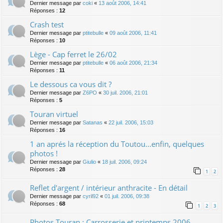
Dernier message par
coki
«
13 août 2006, 14:41
Réponses :
12
Crash test
Dernier message par
ptitebulle
«
09 août 2006, 11:41
Réponses :
10
Lège - Cap ferret le 26/02
Dernier message par
ptitebulle
«
06 août 2006, 21:34
Réponses :
11
Le dessous ca vous dit ?
Dernier message par
Z6PO
«
30 juil. 2006, 21:01
Réponses :
5
Touran virtuel
Dernier message par
Satanas
«
22 juil. 2006, 15:03
Réponses :
16
1 an aprés la réception du Toutou...enfin, quelques
photos !
Dernier message par
Giulio
«
18 juil. 2006, 09:24
Réponses :
28
1
2
Reflet d'argent / intérieur anthracite - En détail
Dernier message par
cyril92
«
01 juil. 2006, 09:38
Réponses :
68
1
2
3
Photos Touran : Carrosserie et printemps 2006