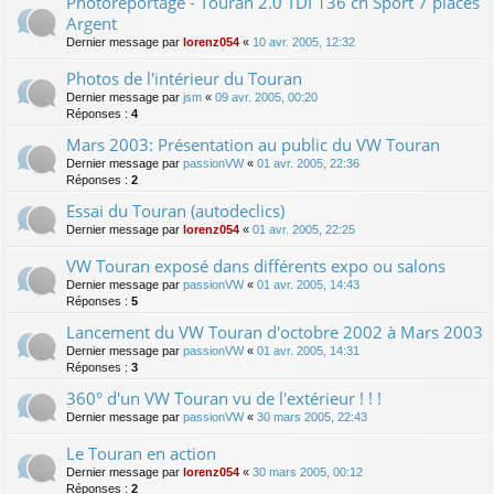
Photoreportage - Touran 2.0 TDI 136 ch Sport 7 places
Argent
Dernier message par
lorenz054
«
10 avr. 2005, 12:32
Photos de l'intérieur du Touran
Dernier message par
jsm
«
09 avr. 2005, 00:20
Réponses :
4
Mars 2003: Présentation au public du VW Touran
Dernier message par
passionVW
«
01 avr. 2005, 22:36
Réponses :
2
Essai du Touran (autodeclics)
Dernier message par
lorenz054
«
01 avr. 2005, 22:25
VW Touran exposé dans différents expo ou salons
Dernier message par
passionVW
«
01 avr. 2005, 14:43
Réponses :
5
Lancement du VW Touran d'octobre 2002 à Mars 2003
Dernier message par
passionVW
«
01 avr. 2005, 14:31
Réponses :
3
360° d'un VW Touran vu de l'extérieur ! ! !
Dernier message par
passionVW
«
30 mars 2005, 22:43
Le Touran en action
Dernier message par
lorenz054
«
30 mars 2005, 00:12
Réponses :
2