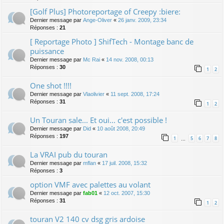
[Golf Plus] Photoreportage of Creepy :biere:
Dernier message par
Ange-Oliver
«
26 janv. 2009, 23:34
Réponses :
21
[ Reportage Photo ] ShifTech - Montage banc de
puissance
Dernier message par
Mc Rai
«
14 nov. 2008, 00:13
Réponses :
30
1
2
One shot !!!!
Dernier message par
Vlaolivier
«
11 sept. 2008, 17:24
Réponses :
31
1
2
Un Touran sale... Et oui... c'est possible !
Dernier message par
Did
«
10 août 2008, 20:49
Réponses :
197
1
5
6
7
8
…
La VRAI pub du touran
Dernier message par
mflan
«
17 juil. 2008, 15:32
Réponses :
3
option VMF avec palettes au volant
Dernier message par
fab01
«
12 oct. 2007, 15:30
Réponses :
31
1
2
touran V2 140 cv dsg gris ardoise