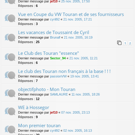
Dernier message par
jef10
«
25 nov. 2005, 17:50
Réponses :
6
Vue en Coupe du VW Touran et de ses fournisseurs
Dernier message par
cyril92
«
21 nov. 2005, 17:21
Réponses :
3
Les vacances de Toussaint de Cyril
Dernier message par
Brunalf
«
21 nov. 2005, 16:19
Réponses :
25
1
2
Le Club des Touran "essence"
Dernier message par
Sector_94
«
21 nov. 2005, 11:21
Réponses :
6
Le club des Touran non français à la base ! ! !
Dernier message par
passionVW
«
19 nov. 2005, 13:41
Réponses :
7
objectifphoto - Mon Touran
Dernier message par
SAMLAURE
«
11 nov. 2005, 18:26
Réponses :
12
WE à Hossegor
Dernier message par
jef10
«
07 nov. 2005, 23:13
Réponses :
9
Mon premier touran
Dernier message par
cyril92
«
02 nov. 2005, 16:13
Réponses :
20