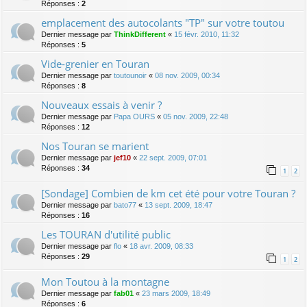
Réponses :
2
emplacement des autocolants "TP" sur votre toutou
Dernier message par
ThinkDifferent
«
15 févr. 2010, 11:32
Réponses :
5
Vide-grenier en Touran
Dernier message par
toutounoir
«
08 nov. 2009, 00:34
Réponses :
8
Nouveaux essais à venir ?
Dernier message par
Papa OURS
«
05 nov. 2009, 22:48
Réponses :
12
Nos Touran se marient
Dernier message par
jef10
«
22 sept. 2009, 07:01
Réponses :
34
1
2
[Sondage] Combien de km cet été pour votre Touran ?
Dernier message par
bato77
«
13 sept. 2009, 18:47
Réponses :
16
Les TOURAN d'utilité public
Dernier message par
flo
«
18 avr. 2009, 08:33
Réponses :
29
1
2
Mon Toutou à la montagne
Dernier message par
fab01
«
23 mars 2009, 18:49
Réponses :
6