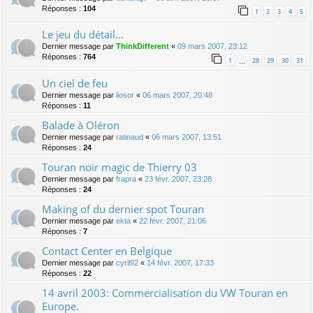
Réponses :
104
1
2
3
4
5
Le jeu du détail...
Dernier message par
ThinkDifferent
«
09 mars 2007, 23:12
Réponses :
764
1
28
29
30
31
…
Un ciel de feu
Dernier message par
liosor
«
06 mars 2007, 20:48
Réponses :
11
Balade à Oléron
Dernier message par
ratinaud
«
06 mars 2007, 13:51
Réponses :
24
Touran noir magic de Thierry 03
Dernier message par
frapra
«
23 févr. 2007, 23:28
Réponses :
24
Making of du dernier spot Touran
Dernier message par
ekta
«
22 févr. 2007, 21:06
Réponses :
7
Contact Center en Belgique
Dernier message par
cyril92
«
14 févr. 2007, 17:33
Réponses :
22
14 avril 2003: Commercialisation du VW Touran en
Europe.