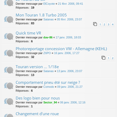
Dernier message par
ElCoyote
«
21 févr. 2006, 09:41
Réponses :
19
Mon Touran 1.8 Turbo 2005
Dernier message par
Satanas
«
05 févr. 2006, 23:07
Réponses :
83
1
2
3
4
Quick time VR
Dernier message par
dav-86
«
17 janv. 2006, 18:03
Réponses :
6
Photoreportage concession VW - Allemagne (KEHL)
Dernier message par
Z6PO
«
16 janv. 2006, 17:27
Réponses :
32
1
2
Touran version ... 1/18e
Dernier message par
Satanas
«
13 janv. 2006, 23:07
Réponses :
13
Comportement pneu été sur neige ?
Dernier message par
Comodo
«
09 janv. 2006, 21:27
Réponses :
6
Des logo bien pour nous
Dernier message par
Sector_94
«
06 janv. 2006, 12:16
Réponses :
1
Changement d'une roue