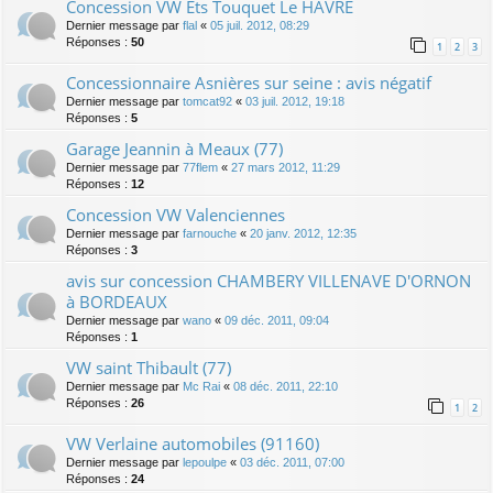
Concession VW Ets Touquet Le HAVRE
Dernier message par
flal
«
05 juil. 2012, 08:29
Réponses :
50
1
2
3
Concessionnaire Asnières sur seine : avis négatif
Dernier message par
tomcat92
«
03 juil. 2012, 19:18
Réponses :
5
Garage Jeannin à Meaux (77)
Dernier message par
77flem
«
27 mars 2012, 11:29
Réponses :
12
Concession VW Valenciennes
Dernier message par
farnouche
«
20 janv. 2012, 12:35
Réponses :
3
avis sur concession CHAMBERY VILLENAVE D'ORNON
à BORDEAUX
Dernier message par
wano
«
09 déc. 2011, 09:04
Réponses :
1
VW saint Thibault (77)
Dernier message par
Mc Rai
«
08 déc. 2011, 22:10
Réponses :
26
1
2
VW Verlaine automobiles (91160)
Dernier message par
lepoulpe
«
03 déc. 2011, 07:00
Réponses :
24