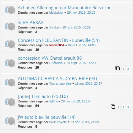
Achat en Allemagne par Mandataire Reezocar
Dernier message par
blackrider
«
29 nov. 2015, 23:25
SLBA ARRAS
Dernier message par
Stroke
«
10 nov. 2015, 08:29
Réponses :
3
Concession FLEURANTIN - Luneville (54)
Dernier message par
lorenz054
«
04 oct. 2015, 14:05
Réponses :
16
concession VW Chatellerault 86
Dernier message par
Châtelain
«
19 sept. 2015, 00:20
Réponses :
28
1
2
AUTOMATIC BEST A SUCY EN BRIE (94)
Dernier message par
Touransportline
«
11 mai 2015, 23:17
Réponses :
4
[note] Tran auto (75010)
Dernier message par
tet2ra
«
28 déc. 2013, 12:10
Réponses :
54
1
2
3
JW auto bieville beuville (14)
Dernier message par
loick-coyote
«
23 déc. 2013, 21:09
Réponses :
5