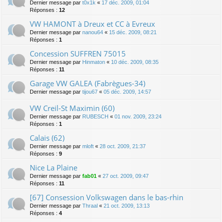
Dernier message par
t0x1k
«
17 déc. 2009, 01:04
Réponses :
12
VW HAMONT à Dreux et CC à Evreux
Dernier message par
nanou64
«
15 déc. 2009, 08:21
Réponses :
1
Concession SUFFREN 75015
Dernier message par
Hinmaton
«
10 déc. 2009, 08:35
Réponses :
11
Garage VW GALEA (Fabrègues-34)
Dernier message par
tijou67
«
05 déc. 2009, 14:57
VW Creil-St Maximin (60)
Dernier message par
RUBESCH
«
01 nov. 2009, 23:24
Réponses :
1
Calais (62)
Dernier message par
mloft
«
28 oct. 2009, 21:37
Réponses :
9
Nice La Plaine
Dernier message par
fab01
«
27 oct. 2009, 09:47
Réponses :
11
[67] Consession Volkswagen dans le bas-rhin
Dernier message par
Thraal
«
21 oct. 2009, 13:13
Réponses :
4