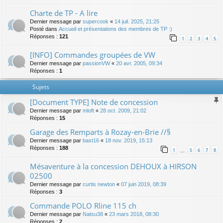
Charte de TP - A lire
Dernier message par
supercook
«
14 juil. 2025, 21:25
Posté dans
Accueil et présentations des membres de TP :)
Réponses :
121
1
2
3
4
5
[INFO] Commandes groupées de VW
Dernier message par
passionVW
«
20 avr. 2005, 09:34
Réponses :
1
Sujets
[Document TYPE] Note de concession
Dernier message par
mloft
«
28 oct. 2009, 21:02
Réponses :
15
Garage des Remparts à Rozay-en-Brie //§
Dernier message par
bast16
«
18 nov. 2019, 15:13
Réponses :
188
1
5
6
7
8
…
Mésaventure à la concession DEHOUX à HIRSON
02500
Dernier message par
curtis newton
«
07 juin 2019, 08:39
Réponses :
3
Commande POLO Rline 115 ch
Dernier message par
Natsu38
«
23 mars 2018, 08:30
Réponses :
2