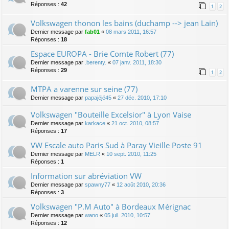
Réponses :
42
1
2
Volkswagen thonon les bains (duchamp --> jean Lain)
Dernier message par
fab01
«
08 mars 2011, 16:57
Réponses :
18
Espace EUROPA - Brie Comte Robert (77)
Dernier message par
.berenty.
«
07 janv. 2011, 18:30
Réponses :
29
1
2
MTPA a varenne sur seine (77)
Dernier message par
papajéjé45
«
27 déc. 2010, 17:10
Volkswagen "Bouteille Excelsior" à Lyon Vaise
Dernier message par
karkace
«
21 oct. 2010, 08:57
Réponses :
17
VW Escale auto Paris Sud à Paray Vieille Poste 91
Dernier message par
MELR
«
10 sept. 2010, 11:25
Réponses :
1
Information sur abréviation VW
Dernier message par
spawny77
«
12 août 2010, 20:36
Réponses :
3
Volkswagen "P.M Auto" à Bordeaux Mérignac
Dernier message par
wano
«
05 juil. 2010, 10:57
Réponses :
12