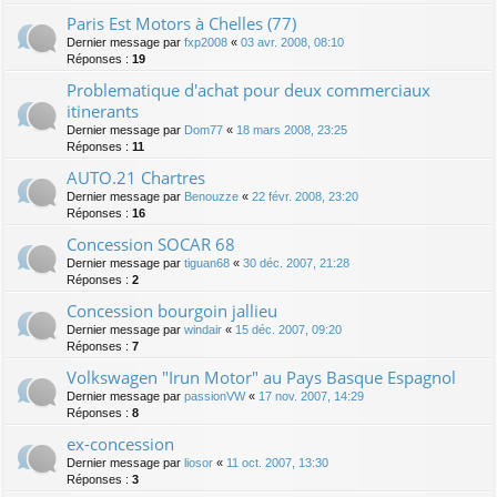
Paris Est Motors à Chelles (77)
Dernier message par
fxp2008
«
03 avr. 2008, 08:10
Réponses :
19
Problematique d'achat pour deux commerciaux
itinerants
Dernier message par
Dom77
«
18 mars 2008, 23:25
Réponses :
11
AUTO.21 Chartres
Dernier message par
Benouzze
«
22 févr. 2008, 23:20
Réponses :
16
Concession SOCAR 68
Dernier message par
tiguan68
«
30 déc. 2007, 21:28
Réponses :
2
Concession bourgoin jallieu
Dernier message par
windair
«
15 déc. 2007, 09:20
Réponses :
7
Volkswagen "Irun Motor" au Pays Basque Espagnol
Dernier message par
passionVW
«
17 nov. 2007, 14:29
Réponses :
8
ex-concession
Dernier message par
liosor
«
11 oct. 2007, 13:30
Réponses :
3