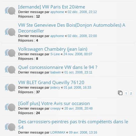
[demande] VW Paris Est 20ième
Dernier message par
apyhome
«
02 déc. 2008, 22:12
Réponses :
12
VW Ste Genevieve Des Bois(Donjon Automobiles) A
Deconseiller
Dernier message par
apyhome
«
02 déc. 2008, 22:00
Réponses :
4
Volkswagen Chambéry (jean lain)
Dernier message par
S-Line
«
24 nov. 2008, 00:07
Réponses :
8
Quel concessionnaire VW dans le 94 ?
Dernier message par
babwin
«
01 oct. 2008, 23:11
VW BLET Grand Quevilly 76120
Dernier message par
jodecy
«
01 juil. 2008, 16:33
Réponses :
37
1
2
[Golf plus] Votre Avis sur occasion
Dernier message par
creepy
«
20 avr. 2008, 20:48
Réponses :
24
Des carrossiers-peintres pas trés compétents dans le
54
Dernier message par
LORIMAX
«
09 avr. 2008, 13:16