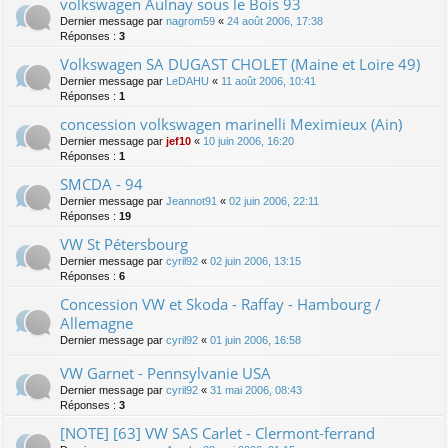
volkswagen Aulnay sous le Bois 93
Dernier message par
nagrom59
«
24 août 2006, 17:38
Réponses :
3
Volkswagen SA DUGAST CHOLET (Maine et Loire 49)
Dernier message par
LeDAHU
«
11 août 2006, 10:41
Réponses :
1
concession volkswagen marinelli Meximieux (Ain)
Dernier message par
jef10
«
10 juin 2006, 16:20
Réponses :
1
SMCDA - 94
Dernier message par
Jeannot91
«
02 juin 2006, 22:11
Réponses :
19
VW St Pétersbourg
Dernier message par
cyril92
«
02 juin 2006, 13:15
Réponses :
6
Concession VW et Skoda - Raffay - Hambourg /
Allemagne
Dernier message par
cyril92
«
01 juin 2006, 16:58
VW Garnet - Pennsylvanie USA
Dernier message par
cyril92
«
31 mai 2006, 08:43
Réponses :
3
[NOTE] [63] VW SAS Carlet - Clermont-ferrand