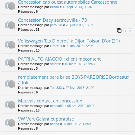
Concession cap ouest automobiles Carcassonne
Dernier message par
Bilbou
«
11 sept. 2013, 00:36
Réponses :
6
Concession Dacy sartrouville - 78
Dernier message par
parou78
«
28 juin 2013, 18:39
Réponses :
33
1
2
Volkswagen 'Ets Diderot" à Dijon Toison D'or (21)
Dernier message par
Omer94
«
09 mai 2013, 22:08
Réponses :
10
PATRI AUTO AJACCIO : client mécontent
Dernier message par
smartiz
«
15 mars 2013, 09:53
Réponses :
3
remplacement pare brise BOYS PARE BRISE Bordeaux
à fuir
Dernier message par
Toto333
«
27 févr. 2013, 21:00
Réponses :
6
Mauvais contact en concession
Dernier message par
tomcat92
«
05 oct. 2012, 09:20
Réponses :
13
VW Vert Galant et pontoise
Dernier message par
deano
«
04 oct. 2012, 14:59
Réponses :
8