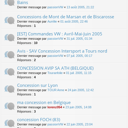
Bains
Dernier message par
passionVW
«
13 août 2005, 21:22
Concessions de Mont de Marsan et de Biscarosse
Dernier message par
Aurélie
«
01 août 2005, 22:46
Réponses :
1
[EST] Commandes VW : Avril-Mai-Juin 2005
Dernier message par
passionVW
«
31 juil. 2005, 01:34
Réponses :
10
Avis - SAV Concession Intersport a Tours nord
Dernier message par
passionVW
«
07 juil. 2005, 00:17
Réponses :
2
CONCESSION AVIP SA ATH (BELGIQUE)
Dernier message par
Touranfolie
«
01 juil. 2005, 11:15
Réponses :
4
Concession sur Lyon
Dernier message par
TOUR Anne
«
24 juin 2005, 12:42
Réponses :
1
ma concession en Belgique
Dernier message par
lorenz054
«
23 juin 2005, 14:08
Réponses :
3
concession FOCH (83)
Dernier message par
passionVW
«
22 juin 2005, 23:04