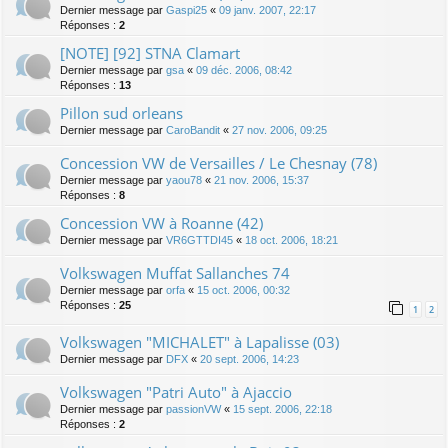
Dernier message par
Gaspi25
«
09 janv. 2007, 22:17
Réponses :
2
[NOTE] [92] STNA Clamart
Dernier message par
gsa
«
09 déc. 2006, 08:42
Réponses :
13
Pillon sud orleans
Dernier message par
CaroBandit
«
27 nov. 2006, 09:25
Concession VW de Versailles / Le Chesnay (78)
Dernier message par
yaou78
«
21 nov. 2006, 15:37
Réponses :
8
Concession VW à Roanne (42)
Dernier message par
VR6GTTDI45
«
18 oct. 2006, 18:21
Volkswagen Muffat Sallanches 74
Dernier message par
orfa
«
15 oct. 2006, 00:32
Réponses :
25
1
2
Volkswagen "MICHALET" à Lapalisse (03)
Dernier message par
DFX
«
20 sept. 2006, 14:23
Volkswagen "Patri Auto" à Ajaccio
Dernier message par
passionVW
«
15 sept. 2006, 22:18
Réponses :
2