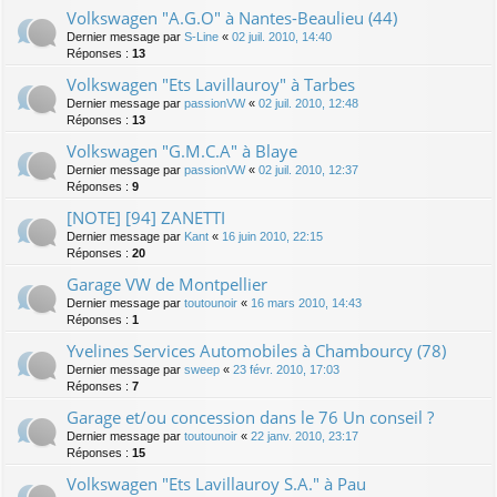
Volkswagen "A.G.O" à Nantes-Beaulieu (44)
Dernier message par
S-Line
«
02 juil. 2010, 14:40
Réponses :
13
Volkswagen "Ets Lavillauroy" à Tarbes
Dernier message par
passionVW
«
02 juil. 2010, 12:48
Réponses :
13
Volkswagen "G.M.C.A" à Blaye
Dernier message par
passionVW
«
02 juil. 2010, 12:37
Réponses :
9
[NOTE] [94] ZANETTI
Dernier message par
Kant
«
16 juin 2010, 22:15
Réponses :
20
Garage VW de Montpellier
Dernier message par
toutounoir
«
16 mars 2010, 14:43
Réponses :
1
Yvelines Services Automobiles à Chambourcy (78)
Dernier message par
sweep
«
23 févr. 2010, 17:03
Réponses :
7
Garage et/ou concession dans le 76 Un conseil ?
Dernier message par
toutounoir
«
22 janv. 2010, 23:17
Réponses :
15
Volkswagen "Ets Lavillauroy S.A." à Pau