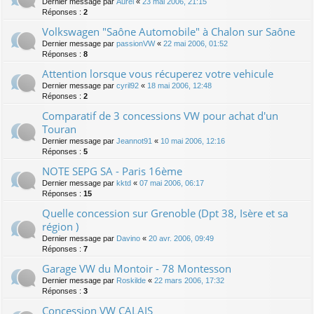
Dernier message par
Aurel
«
23 mai 2006, 21:15
Réponses :
2
Volkswagen "Saône Automobile" à Chalon sur Saône
Dernier message par
passionVW
«
22 mai 2006, 01:52
Réponses :
8
Attention lorsque vous récuperez votre vehicule
Dernier message par
cyril92
«
18 mai 2006, 12:48
Réponses :
2
Comparatif de 3 concessions VW pour achat d'un
Touran
Dernier message par
Jeannot91
«
10 mai 2006, 12:16
Réponses :
5
NOTE SEPG SA - Paris 16ème
Dernier message par
kktd
«
07 mai 2006, 06:17
Réponses :
15
Quelle concession sur Grenoble (Dpt 38, Isère et sa
région )
Dernier message par
Davino
«
20 avr. 2006, 09:49
Réponses :
7
Garage VW du Montoir - 78 Montesson
Dernier message par
Roskilde
«
22 mars 2006, 17:32
Réponses :
3
Concession VW CALAIS