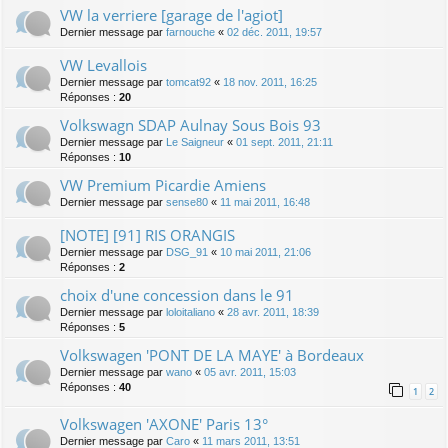
VW la verriere [garage de l'agiot]
Dernier message par
farnouche
«
02 déc. 2011, 19:57
VW Levallois
Dernier message par
tomcat92
«
18 nov. 2011, 16:25
Réponses :
20
Volkswagn SDAP Aulnay Sous Bois 93
Dernier message par
Le Saigneur
«
01 sept. 2011, 21:11
Réponses :
10
VW Premium Picardie Amiens
Dernier message par
sense80
«
11 mai 2011, 16:48
[NOTE] [91] RIS ORANGIS
Dernier message par
DSG_91
«
10 mai 2011, 21:06
Réponses :
2
choix d'une concession dans le 91
Dernier message par
loloitaliano
«
28 avr. 2011, 18:39
Réponses :
5
Volkswagen 'PONT DE LA MAYE' à Bordeaux
Dernier message par
wano
«
05 avr. 2011, 15:03
Réponses :
40
1
2
Volkswagen 'AXONE' Paris 13°
Dernier message par
Caro
«
11 mars 2011, 13:51