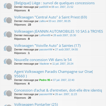
[Belgique] Liège : survol de quelques concessions
Dernier message par
pat6500
«
08 oct. 2007, 21:52
Réponses :
6
Volkswagen "Central Auto" à Saint Priest (69)
Dernier message par
zafira
«
03 oct. 2007, 00:25
Réponses :
23
Volkswagen JEANNIN AUTOMOBILES 10 SAS à TROYES
Dernier message par
LeRem89
«
28 août 2007, 15:30
Réponses :
8
Volkswagen "Voiville Auto" à Saintes (17)
Dernier message par
passionVW
«
27 août 2007, 04:55
Réponses :
1
Nouvelle concession VW dans le 54
Dernier message par
Vlaolivier
«
11 juil. 2007, 20:24
Agent Volkswagen Paradis Champagne sur Oise(
95660 )
Dernier message par
Pedro 95
«
07 juil. 2007, 22:40
Réponses :
6
Concession d'achat & d'entretien, doit-elle être identiq
Dernier message par
passionVW
«
26 avr. 2007, 11:23
Réponses :
20
Volkswagen Pontarlier (25)