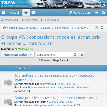
TouranPassion
Accueil
Faire un don
Le forum des propriétaires ou futurs acquéreurs du Volkswagen Touran
cc
Rechercher
or
Connexion
e
S’enregistrer
on
’e
ès
u
m
ne
nr
R
Accueil
Index du forum
Les autres voitures et ce qui touche à la voiture
Les autres modèles du groupe VW
Groupe VW : concessions, modèles, achat, prix et remise ... hors touran
e
ra
m
br
xi
eg
Groupe VW : concessions, modèles, achat, prix
c
pi
s
es
on
ist
et remise ... hors touran
h
de
re
e
Modérateur :
Modérateurs
Rechercher
Recherche av
Nouveau sujet
r
r
c
136 sujets • Page
1
sur
1
h
Annonces
e
TouranPassion et les réseaux sociaux (Facebook,
r
Twitter, ...)
Dernier message par
gnanvofredy
«
13 oct. 2025, 16:19
Posté dans
Fonctionnement du site : avis, demande, observations, ...
Réponses :
6
Guide pour les nouveaux ( et anciens ) membres :)
Dernier message par
jef10
«
10 mars 2013, 09:39
Posté dans
Accueil et présentations des membres de TP :)