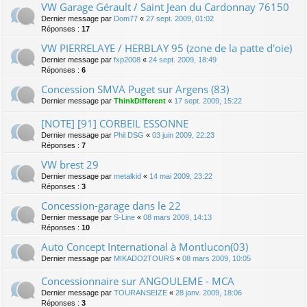
VW Garage Gérault / Saint Jean du Cardonnay 76150
Dernier message par
Dom77
«
27 sept. 2009, 01:02
Réponses :
17
VW PIERRELAYE / HERBLAY 95 (zone de la patte d'oie)
Dernier message par
fxp2008
«
24 sept. 2009, 18:49
Réponses :
6
Concession SMVA Puget sur Argens (83)
Dernier message par
ThinkDifferent
«
17 sept. 2009, 15:22
[NOTE] [91] CORBEIL ESSONNE
Dernier message par
Phil DSG
«
03 juin 2009, 22:23
Réponses :
7
VW brest 29
Dernier message par
metalkid
«
14 mai 2009, 23:22
Réponses :
3
Concession-garage dans le 22
Dernier message par
S-Line
«
08 mars 2009, 14:13
Réponses :
10
Auto Concept International à Montlucon(03)
Dernier message par
MIKADO2TOURS
«
08 mars 2009, 10:05
Concessionnaire sur ANGOULEME - MCA
Dernier message par
TOURANSEIZE
«
28 janv. 2009, 18:06
Réponses :
3