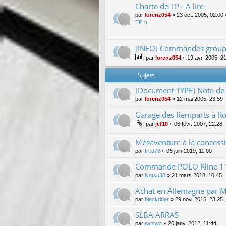
Charte de TP - A lire
par
lorenz054
»
23 oct. 2005, 02:00
TP :)
[INFO] Commandes group
par
lorenz054
»
19 avr. 2005, 2
Sujets
[Document TYPE] Note de
par
lorenz054
»
12 mai 2005, 23:59
Garage des Remparts à Ro
par
jef10
»
06 févr. 2007, 22:28
Mésaventure à la conce
par
fred78
»
05 juin 2019, 11:00
Commande POLO Rline 1
par
Natsu38
»
21 mars 2018, 10:45
Achat en Allemagne par M
par
blackrider
»
29 nov. 2015, 23:25
SLBA ARRAS
par
twotwo
»
20 janv. 2012, 11:44