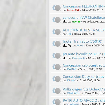
Concession FLEURANTIN - 
par
lorenz054
»
04 mai 2005, 23:31
concession VW Chatellerau
par
dav-86
»
01 août 2005, 16:2
AUTOMATIC BEST A SUCY E
par
Tali
»
10 mai 2015, 15:48
[note] Tran auto (75010)
par
Aurel
»
13 mai 2005, 20:
JW auto bieville beuville (
par
Guizounetjr
»
07 nov. 2007, 
Concession cap ouest aut
par
DAMAG
»
27 déc. 2006, 21:33
Concession Dacy sartrouvi
par
DironiX
»
13 mai 2005, 11:06
Volkswagen 'Ets Diderot" à
par
SAMLAURE
»
02 avr. 2005, 19:2
PATRI AUTO AJACCIO : cli
par
corsicavw
»
14 mars 2013, 21:3