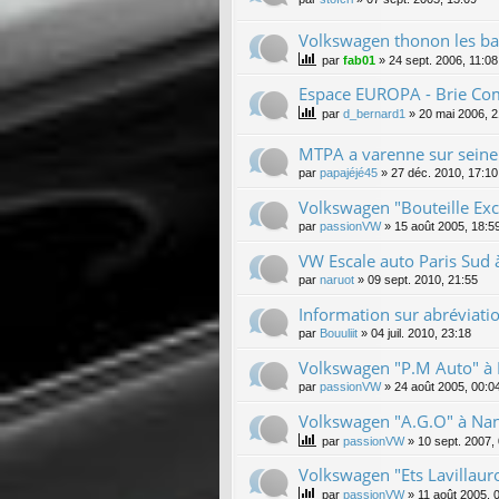
Volkswagen thonon les bai
par
fab01
»
24 sept. 2006, 11:08
Espace EUROPA - Brie Com
par
d_bernard1
»
20 mai 2006, 2
MTPA a varenne sur seine
par
papajéjé45
»
27 déc. 2010, 17:10
Volkswagen "Bouteille Exc
par
passionVW
»
15 août 2005, 18:5
VW Escale auto Paris Sud à
par
naruot
»
09 sept. 2010, 21:55
Information sur abréviat
par
Bouuliit
»
04 juil. 2010, 23:18
Volkswagen "P.M Auto" à
par
passionVW
»
24 août 2005, 00:0
Volkswagen "A.G.O" à Nan
par
passionVW
»
10 sept. 2007,
Volkswagen "Ets Lavillaur
par
passionVW
»
11 août 2005, 