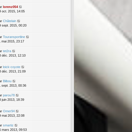
ar
lorenz054
4 oct. 2015, 14:05
ar
Châtelain
9 sept. 2015, 00:20
ar
Touransportline
1 mai 2015, 23:17
ar
tet2ra
8 déc. 2013, 12:10
ar
loick-coyote
3 déc. 2013, 21:09
ar
Bilbou
1 sept. 2013, 00:36
ar
parou78
8 juin 2013, 18:39
ar
Omer94
9 mai 2013, 22:08
ar
smartiz
5 mars 2013, 09:53