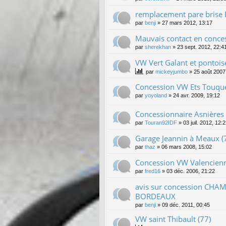
remplacement pare brise 
par
benji
»
27 mars 2012, 13:17
Mauvais contact en conce
par
sherekhan
»
23 sept. 2012, 22:4
VW Vert Galant et pontois
par
mickeyjumbo
»
25 août 2007
Concession VW Ets Touqu
par
yoyoland
»
24 avr. 2009, 19:12
Concessionnaire Asnières s
par
Touran92IDF
»
03 juil. 2012, 12:
Garage Jeannin à Meaux (
par
thaz
»
06 mars 2008, 15:02
Concession VW Valencien
par
fred16
»
03 déc. 2006, 21:22
avis sur concession CH
BORDEAUX
par
benji
»
09 déc. 2011, 00:45
VW saint Thibault (77)