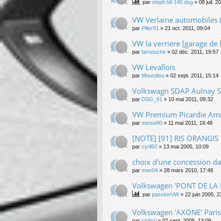
par
steph tdi 140 dsg
»
08 juil. 2
VW Verlaine automobiles 
par
Pilier91
»
21 oct. 2011, 09:04
VW la verriere [garage de l
par
farnouche
»
02 déc. 2011, 19:57
VW Levallois
par
Moustilou
»
02 sept. 2011, 15:14
Volkswagn SDAP Aulnay S
par
DSG_91
»
10 mai 2011, 09:32
VW Premium Picardie Am
par
sense80
»
11 mai 2011, 16:48
[NOTE] [91] RIS ORANGIS
par
cyril92
»
13 mai 2005, 10:09
choix d'une concession da
par
man04
»
28 mars 2010, 17:48
Volkswagen 'PONT DE LA 
par
passionVW
»
22 juin 2005, 2
Volkswagen 'AXONE' Paris
par
stofcri
»
07 sept. 2005, 13:09