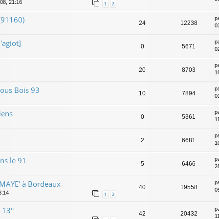
008, 21:16
1
2
(91160)
p
24
12238
0
'agiot]
p
0
5671
0
p
20
8703
1
ous Bois 93
p
10
7894
0
iens
p
0
5361
1
p
2
6681
1
ns le 91
p
5
6466
2
MAYE' à Bordeaux
p
40
19558
0
3:14
1
2
 13°
p
42
20432
1