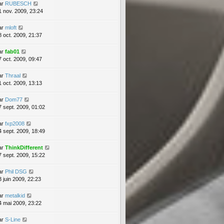
ar
RUBESCH
1 nov. 2009, 23:24
ar
mloft
8 oct. 2009, 21:37
ar
fab01
7 oct. 2009, 09:47
ar
Thraal
1 oct. 2009, 13:13
ar
Dom77
7 sept. 2009, 01:02
ar
fxp2008
4 sept. 2009, 18:49
ar
ThinkDifferent
7 sept. 2009, 15:22
ar
Phil DSG
3 juin 2009, 22:23
ar
metalkid
4 mai 2009, 23:22
ar
S-Line