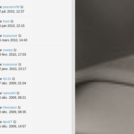
ar
passionVW
 juil. 2010, 12:37
ar
Kant
6 juin 2010, 22:15
ar
toutounoir
6 mars 2010, 14:43
ar
sweep
3 févr. 2010, 17:03
ar
toutounoir
2 janv. 2010, 23:17
ar
t0x1k
7 déc. 2009, 01:04
ar
nanou64
5 déc. 2009, 08:21
ar
Hinmaton
0 déc. 2009, 08:35
ar
tijou67
5 déc. 2009, 14:57