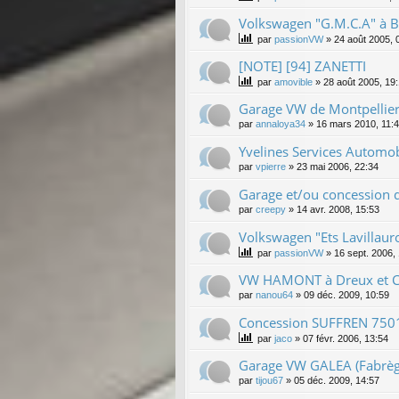
Volkswagen "G.M.C.A" à B
par
passionVW
»
24 août 2005, 
[NOTE] [94] ZANETTI
par
amovible
»
28 août 2005, 19
Garage VW de Montpellie
par
annaloya34
»
16 mars 2010, 11:
Yvelines Services Automo
par
vpierre
»
23 mai 2006, 22:34
Garage et/ou concession d
par
creepy
»
14 avr. 2008, 15:53
Volkswagen "Ets Lavillauro
par
passionVW
»
16 sept. 2006,
VW HAMONT à Dreux et C
par
nanou64
»
09 déc. 2009, 10:59
Concession SUFFREN 750
par
jaco
»
07 févr. 2006, 13:54
Garage VW GALEA (Fabrèg
par
tijou67
»
05 déc. 2009, 14:57