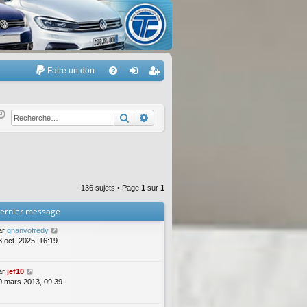
Faire un don
A
FA
on
’e
Q
ne
nr
Rechercher
Recherche avancée
xi
eg
on
ist
re
136 sujets • Page
1
sur
1
r
ernier message
ar
gnanvofredy
3 oct. 2025, 16:19
ar
jef10
0 mars 2013, 09:39