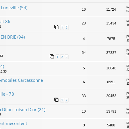
Luneville (54)
p
16
11724
0
lt 86
p
28
15434
1
2
1
2
N BRIE (94)
p
4
7875
1
p
54
27227
2
13
1
2
3
14)
p
5
10048
2
15:33
omobiles Carcassonne
p
6
6951
1
lle - 78
p
33
20453
2
1
2
 Dijon Toison D'or (21)
p
10
13791
0
3
ent mécontent
p
3
5488
1
5