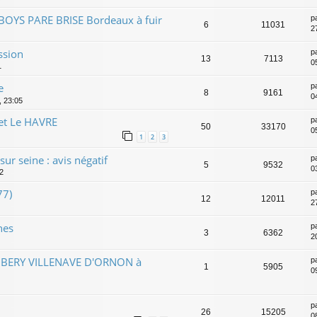
BOYS PARE BRISE Bordeaux à fuir
p
6
11031
2
ssion
p
13
7113
0
1
e
p
8
9161
0
, 23:05
et Le HAVRE
p
50
33170
05
1
2
3
ur seine : avis négatif
p
5
9532
03
22
77)
p
12
12011
2
nes
p
3
6362
2
AMBERY VILLENAVE D'ORNON à
p
1
5905
0
p
26
15205
0