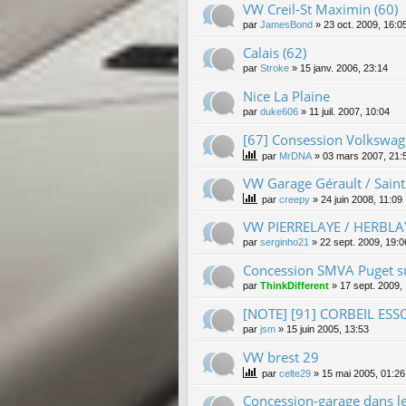
VW Creil-St Maximin (60)
par
JamesBond
»
23 oct. 2009, 16:0
Calais (62)
par
Stroke
»
15 janv. 2006, 23:14
Nice La Plaine
par
duke606
»
11 juil. 2007, 10:04
[67] Consession Volkswag
par
MrDNA
»
03 mars 2007, 21:
VW Garage Gérault / Sain
par
creepy
»
24 juin 2008, 11:09
VW PIERRELAYE / HERBLAY 9
par
serginho21
»
22 sept. 2009, 19:0
Concession SMVA Puget su
par
ThinkDifferent
»
17 sept. 2009,
[NOTE] [91] CORBEIL ES
par
jsm
»
15 juin 2005, 13:53
VW brest 29
par
celte29
»
15 mai 2005, 01:26
Concession-garage dans l