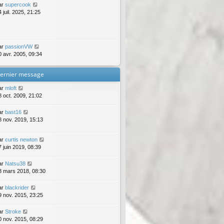
ar
supercook
 juil. 2025, 21:25
ar
passionVW
0 avr. 2005, 09:34
ernier message
ar
mloft
8 oct. 2009, 21:02
ar
bast16
8 nov. 2019, 15:13
ar
curtis newton
7 juin 2019, 08:39
ar
Natsu38
3 mars 2018, 08:30
ar
blackrider
9 nov. 2015, 23:25
ar
Stroke
0 nov. 2015, 08:29