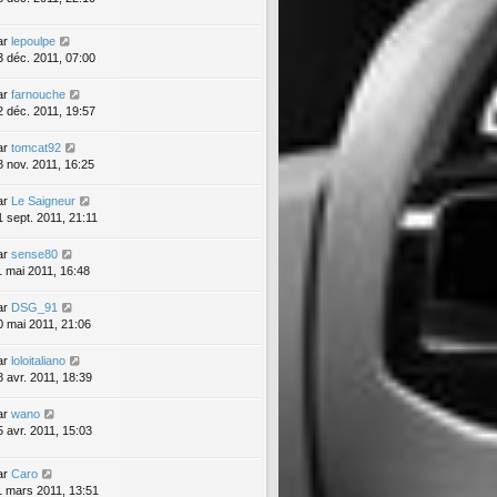
ar
lepoulpe
3 déc. 2011, 07:00
ar
farnouche
2 déc. 2011, 19:57
ar
tomcat92
8 nov. 2011, 16:25
ar
Le Saigneur
1 sept. 2011, 21:11
ar
sense80
1 mai 2011, 16:48
ar
DSG_91
0 mai 2011, 21:06
ar
loloitaliano
8 avr. 2011, 18:39
ar
wano
5 avr. 2011, 15:03
ar
Caro
1 mars 2011, 13:51