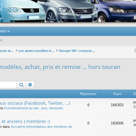
u Volkswagen Touran
res
er
Les autres voitures et ce qui touche à la voiture
Les autres modèles du groupe VW
Groupe VW : concessions, modèles, achat, prix et remise ... hors touran
odèles, achat, prix et remise ... hors touran
Rechercher
Recherche avancée
Réponses
Vues
D
ux sociaux (Facebook, Twitter, ...)
p
6
166303
1
ans
Fonctionnement du site : avis, demande,
 et anciens ) membres :)
p
0
183006
1
» dans
Accueil et présentations des membres de