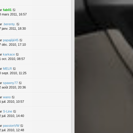
ar
fab01
8 mars 2011, 16:57
ar
.berenty.
7 janv. 2011, 18:30
ar
papajéjé45
7 déc. 2010, 17:10
ar
karkace
1 oct. 2010, 08:57
ar
MELR
0 sept. 2010, 11:25
ar
spawny77
2 août 2010, 20:36
ar
wano
 juil. 2010, 10:57
ar
S-Line
 juil. 2010, 14:40
ar
passionVW
 juil. 2010, 12:48