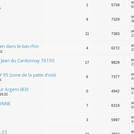
p
1
5739
0
5
p
9
7329
2
p
11
7383
2
en dans le bas-rhin
p
4
6272
2
52
t Jean du Cardonnay 76150
p
17
9829
2
5 (zone de la patte d'oie)
p
6
7377
2
6
r Argens (83)
p
0
4942
1
 15:22
SONNE
p
7
6319
0
p
3
5997
1
e 22
p