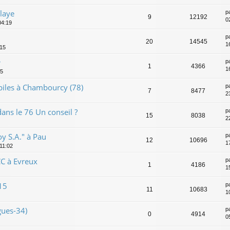
laye
p
9
12192
02
04:19
p
20
14545
1
:15
r
p
1
4366
1
45
biles à Chambourcy (78)
p
7
8477
2
ans le 76 Un conseil ?
p
15
8038
2
y S.A." à Pau
p
12
10696
1
 11:02
C à Evreux
p
1
4186
1
15
p
11
10683
1
ues-34)
p
0
4914
0