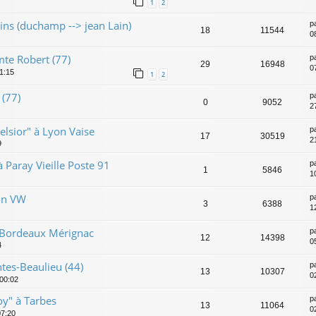
1
2
ns (duchamp --> jean Lain)
p
18
11544
0
te Robert (77)
p
29
16948
0
1:15
1
2
 (77)
p
0
9052
2
elsior" à Lyon Vaise
p
17
30519
2
9
 Paray Vieille Poste 91
p
1
5846
1
ion VW
p
3
6388
1
 Bordeaux Mérignac
p
12
14398
05
4
tes-Beaulieu (44)
p
13
10307
02
 00:02
oy" à Tarbes
p
13
11064
02
07:20