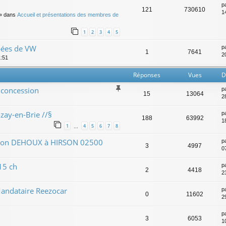
p
121
730610
14
» dans
Accueil et présentations des membres de
1
2
3
4
5
ées de VW
p
1
7641
2
1:51
Réponses
Vues
D
 concession
p
15
13064
2
zay-en-Brie //§
p
188
63992
1
1
4
5
6
7
8
…
ssion DEHOUX à HIRSON 02500
p
3
4997
0
15 ch
p
2
4418
2
andataire Reezocar
p
0
11602
2
p
3
6053
1