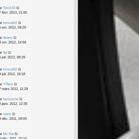
ar
Toto333
7 févr. 2013, 21:00
ar
tomcat92
5 oct. 2012, 09:20
ar
deano
4 oct. 2012, 14:59
ar
flal
 juil. 2012, 08:29
ar
tomcat92
 juil. 2012, 19:18
ar
77flem
7 mars 2012, 11:29
ar
farnouche
0 janv. 2012, 12:35
ar
wano
9 déc. 2011, 09:04
ar
Mc Rai
8 déc. 2011, 22:10