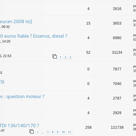
p
4
2616
0
ouran 2008 tsi]
p
15
3653
3
, 09:32
euros fiable ? Essence, diesel ?
p
4
6980
0
, 14:20
p
52
31134
2
6, 21:53
1
2
3
p
0
7877
1
41
FSI
p
0
7040
2
es : question moteur ?
p
4
2787
2
p
4
2929
0
 TDI 136/140/170 ?
p
258
121739
0
1:47
1
7
8
9
10
11
…