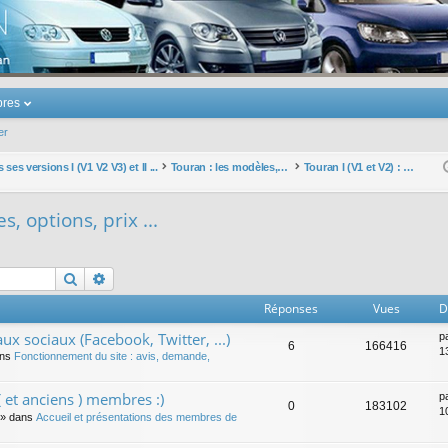
u Volkswagen Touran
res
er
ses versions I (V1 V2 V3) et II ...
Touran : les modèles, les prix, les achats, les options, ...
Touran I (V1 et V2) : modèles, options, prix ...
s, options, prix ...
Rechercher
Recherche avancée
Réponses
Vues
D
ux sociaux (Facebook, Twitter, ...)
p
6
166416
1
ans
Fonctionnement du site : avis, demande,
 et anciens ) membres :)
p
0
183102
1
» dans
Accueil et présentations des membres de