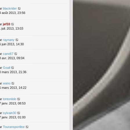
ar
blackrider
4 août 2013, 23:56
ar
jef10
 juil. 2013, 13:03
ar
raynany
6 juin 2013, 14:30
ar
cano67
8 avr. 2013, 09:04
ar
Goall
0 mars 2013, 21:36
ar
wano
5 mars 2013, 14:22
ar
tontonlolo
7 janv. 2013, 08:53
ar
sylvain30
7 janv. 2013, 01:00
ar
Touransportline