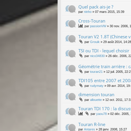
Quel pack ais-je ?
par
ninho
»
07 mars 2015, 15:39
Cross-Touran
par
passionVW
»
30 nov. 2006, 
Touran V2 1.8T (Chinese v
par
Grouik
»
29 août 2014, 14:2
TSI ou TDI - lequel choisir
par
nico34830
»
26 déc. 2006, 2
Géométrie train arrière : 
par
touran21
»
12 juil. 2005, 22:
TDI105 entre 2007 et 200
par
rudymaty
»
09 avr. 2014, 19
dimension touran
par
allouette
»
12 oct. 2011, 17:3
Touran TDI 170 : la discus
par
yaou78
»
02 déc. 2005, 
Touran R-line
par
Antares
»
28 janv. 2008, 15:27