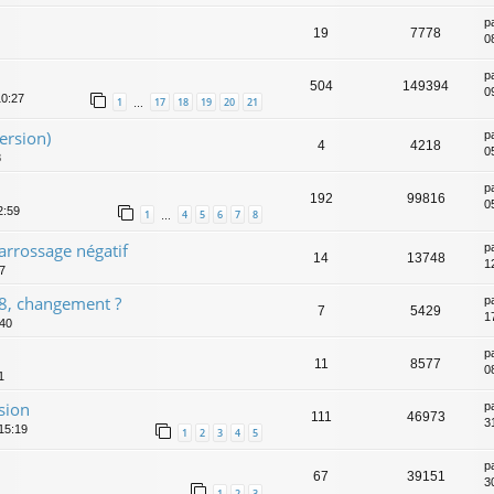
p
19
7778
0
p
504
149394
0
10:27
1
17
18
19
20
21
…
ersion)
p
4
4218
0
8
p
192
99816
0
2:59
1
4
5
6
7
8
…
carrossage négatif
p
14
13748
1
27
8, changement ?
p
7
5429
1
:40
p
11
8577
0
1
sion
p
111
46973
3
15:19
1
2
3
4
5
p
67
39151
3
1
2
3