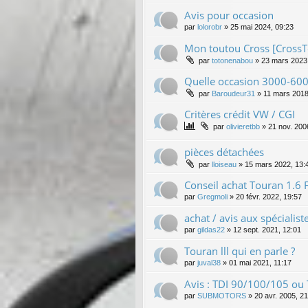
Avis pour occasion
par
lolorobr
»
25 mai 2024, 09:23
Mon toutou Cross [CrossT
par
totonenabou
»
23 mars 2023
Quelle occasion 3000-6000 
par
Baroudeur31
»
11 mars 2018
Critères crédit VW / CGI
par
olivieretbb
»
21 nov. 200
pièces détachées
par
lloiseau
»
15 mars 2022, 13:
Conseil achat Touran 1.6 
par
Gregmoli
»
20 févr. 2022, 19:57
achat / avis aux spécialist
par
gildas22
»
12 sept. 2021, 12:01
Touran lll qui en parle ?
par
juval38
»
01 mai 2021, 11:17
Avis : TDI 90/100/105 ou
par
SUBMOTORS
»
20 avr. 2005, 2