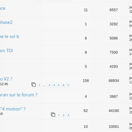
nce
p
11
6557
1
phase2
p
1
3292
0
e le sol b
p
6
5086
2
on TDI
p
9
7500
1
p
5
4293
2
u V2 ?
p
156
68934
1
 12:45
1
3
4
5
6
7
…
ran sur le forum ?
p
4
3967
2
 "4 motion" ?
p
62
44190
15
19
1
2
3
p
10
10061
0