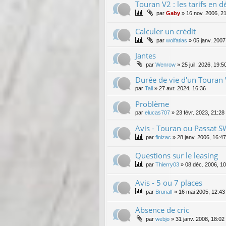
Touran V2 : les tarifs en d
par
Gaby
»
16 nov. 2006, 2
Calculer un crédit
par
wolfatlas
»
05 janv. 2007
Jantes
par
Wenrow
»
25 juil. 2026, 19:5
Durée de vie d'un Touran 
par
Tali
»
27 avr. 2024, 16:36
Problème
par
elucas707
»
23 févr. 2023, 21:28
Avis - Touran ou Passat S
par
finizac
»
28 janv. 2006, 16:47
Questions sur le leasing
par
Thierry03
»
08 déc. 2006, 10
Avis - 5 ou 7 places
par
Brunalf
»
16 mai 2005, 12:43
Absence de cric
par
webjo
»
31 janv. 2008, 18:02