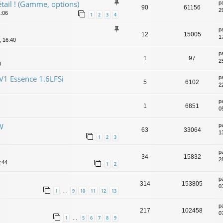
étail ! (Gamme, options)
p
90
61156
2
1:06
1
2
3
4
p
12
15005
1
, 16:40
p
1
97
25
0
V1 Essence 1.6LFSi
p
5
6102
2
p
1
6851
0
W
p
63
33064
1
1
2
3
p
34
15832
2
:44
1
2
p
314
153805
0
1
9
10
11
12
13
…
p
217
102458
0
1
5
6
7
8
9
…