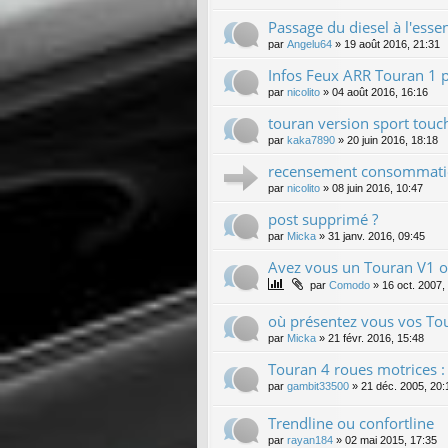
Passage du diesel à l'esse
par
Angelu64
»
19 août 2016, 21:31
Infos Feux ARR Touran 1 
par
nicolito
»
04 août 2016, 16:16
touran version sport touch
par
kaka7890
»
20 juin 2016, 18:18
recensement consommati
par
nicolito
»
08 juin 2016, 10:47
post supprimé ?
par
Micka
»
31 janv. 2016, 09:45
Avez vous un Touran V1 o
par
Comodo
»
16 oct. 2007,
où présentez vous vos Tou
par
Micka
»
21 févr. 2016, 15:48
Touran 4 roues motrices :
par
gambit33500
»
21 déc. 2005, 20:
Trendline ou confortline
par
rayan184
»
02 mai 2015, 17:35