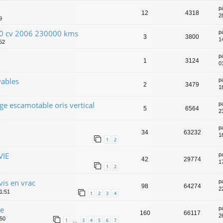
p
12
4318
2
9
00 cv 2006 230000 kms
p
3
3800
1
:52
p
1
3124
0
vables
p
2
3479
1
ge escamotable oris vertical
p
5
6564
23
p
34
63232
1
1
2
VIE
p
42
29774
1
1
2
vis en vrac
p
98
64274
2
21:51
1
2
3
4
ge
p
160
66117
2
:50
1
3
4
5
6
7
…