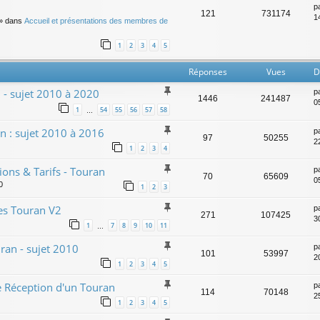
p
121
731174
14
» dans
Accueil et présentations des membres de
1
2
3
4
5
Réponses
Vues
D
n - sujet 2010 à 2020
p
1446
241487
0
1
54
55
56
57
58
…
n : sujet 2010 à 2016
p
97
50255
2
1
2
3
4
ons & Tarifs - Touran
p
70
65609
0
0
1
2
3
des Touran V2
p
271
107425
3
1
7
8
9
10
11
…
uran - sujet 2010
p
101
53997
2
1
2
3
4
5
e Réception d'un Touran
p
114
70148
2
1
2
3
4
5