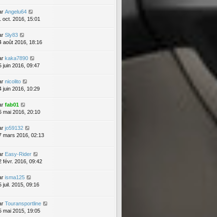
ar
Angelu64
1 oct. 2016, 15:01
ar
Sly83
4 août 2016, 18:16
ar
kaka7890
5 juin 2016, 09:47
ar
nicolito
4 juin 2016, 10:29
ar
fab01
6 mai 2016, 20:10
ar
jo59132
7 mars 2016, 02:13
ar
Easy-Rider
2 févr. 2016, 09:42
ar
isma125
 juil. 2015, 09:16
ar
Touransportline
5 mai 2015, 19:05