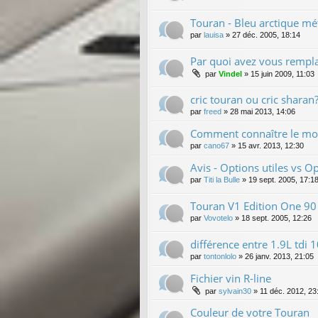
Touran - Bleu arctique mé
par
lauisa
»
27 déc. 2005, 18:14
Par quoi avez vous rempla
par
Vindel
»
15 juin 2009, 11:03
cric touran ou cric sharan
par
freed
»
28 mai 2013, 14:06
Comment connaître le mod
par
cano67
»
15 avr. 2013, 12:30
Avis - Options utiles vs Op
par
Titi la Bulle
»
19 sept. 2005, 17:1
Touran V1 Edition One 90
par
Vovotelo
»
18 sept. 2005, 12:26
différence entre 1.9L tdi 
par
tontonlolo
»
26 janv. 2013, 21:05
Fichier vin R-line
par
sylvain30
»
11 déc. 2012, 23
Couleur de votre Touran