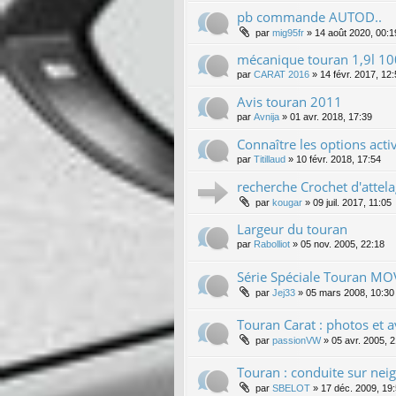
pb commande AUTOD..
par
mig95fr
»
14 août 2020, 00:1
mécanique touran 1,9l 1
par
CARAT 2016
»
14 févr. 2017, 12
Avis touran 2011
par
Avnija
»
01 avr. 2018, 17:39
Connaître les options acti
par
Titillaud
»
10 févr. 2018, 17:54
recherche Crochet d'attela
par
kougar
»
09 juil. 2017, 11:05
Largeur du touran
par
Rabolliot
»
05 nov. 2005, 22:18
Série Spéciale Touran MO
par
Jej33
»
05 mars 2008, 10:30
Touran Carat : photos et a
par
passionVW
»
05 avr. 2005, 
Touran : conduite sur nei
par
SBELOT
»
17 déc. 2009, 19