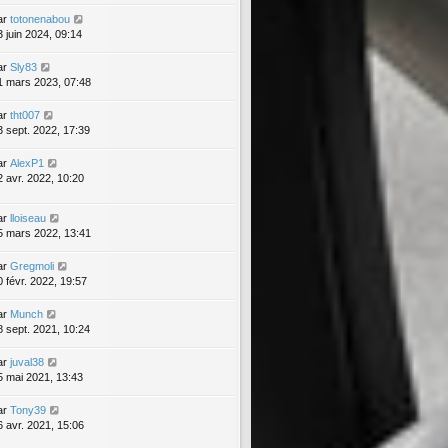
ar
totonenabou
3 juin 2024, 09:14
ar
Sly83
1 mars 2023, 07:48
ar
tht007
3 sept. 2022, 17:39
ar
AlexP1
2 avr. 2022, 10:20
ar
lloiseau
5 mars 2022, 13:41
ar
Gregmoli
0 févr. 2022, 19:57
ar
Munch
8 sept. 2021, 10:24
ar
juval38
5 mai 2021, 13:43
ar
Tony39
6 avr. 2021, 15:06