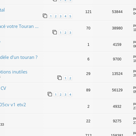
tal
p
121
53844
0
1
2
3
4
5
cé votre Touran ...
p
70
38980
11
1
2
3
?
p
1
4159
0
èle d'un touran ?
p
6
9700
1
tions inutiles
p
29
13524
2
8
1
2
 CV
p
89
56129
0
1
2
3
4
105cv v1 etv2
p
2
4932
2
p
22
9275
2
:33
p
712
158381