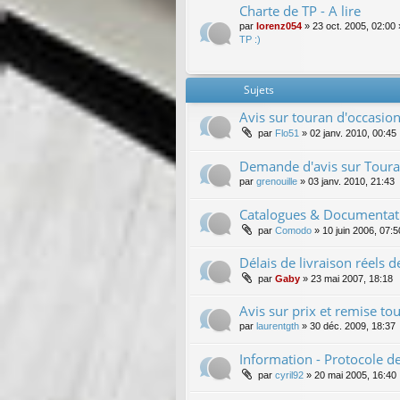
Charte de TP - A lire
par
lorenz054
»
23 oct. 2005, 02:00
TP :)
Sujets
Avis sur touran d'occasio
par
Flo51
»
02 janv. 2010, 00:45
Demande d'avis sur Toura
par
grenouille
»
03 janv. 2010, 21:43
Catalogues & Documentati
par
Comodo
»
10 juin 2006, 07:5
Délais de livraison réels 
par
Gaby
»
23 mai 2007, 18:18
Avis sur prix et remise to
par
laurentgth
»
30 déc. 2009, 18:37
Information - Protocole d
par
cyril92
»
20 mai 2005, 16:40