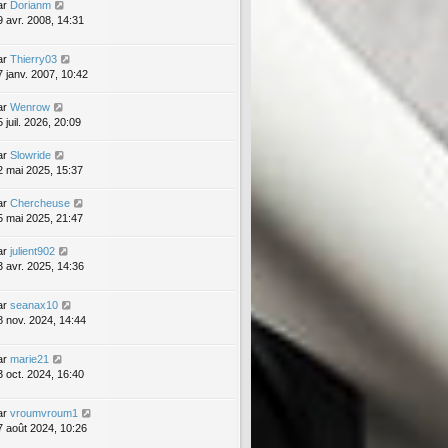
ar
Dorianm
9 avr. 2008, 14:31
ar
Thierry03
7 janv. 2007, 10:42
ar
Wenrow
 juil. 2026, 20:09
ar
Slowride
2 mai 2025, 15:37
ar
Chercheuse
5 mai 2025, 21:47
ar
julient902
3 avr. 2025, 14:36
ar
seanax10
8 nov. 2024, 14:44
ar
marie21
3 oct. 2024, 16:40
ar
vroumvroum1
7 août 2024, 10:26