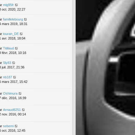
ar
mig95fr
8 oct. 2020, 22:27
ar
famillelebourg
4 mars 2019, 18:31
ar
touran_DE
1 avr. 2018, 18:04
ar
Titillaud
8 févr. 2018, 10:16
ar
Sly83
 juil. 2017, 21:36
ar
nb187
6 mars 2017, 15:42
ar
Oshimura
7 déc. 2016, 16:39
ar
Arnaud6251
2 nov. 2016, 00:14
ar
sebemi
6 oct. 2016, 12:45