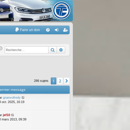
Faire un don
A
FA
on
’e
Q
ne
nr
Rechercher
Recherche avancée
xi
eg
on
ist
re
2
1
Suivante
286 sujets
r
ernier message
ar
gnanvofredy
3 oct. 2025, 16:19
ar
jef10
0 mars 2013, 09:39