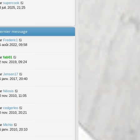
ar
supercook
 juil. 2025, 21:25
ernier message
ar
Frederic1
5 août 2022, 09:58
ar
fab01
2 nov. 2019, 09:24
ar
Jensen17
5 janv. 2017, 20:40
ar
Néosis
0 nov. 2010, 11:05
ar
cedgerleo
0 nov. 2010, 20:21
ar
Michio
5 janv. 2010, 20:10