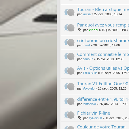
Touran - Bleu arctique mé
par
lauisa
»
27 déc. 2005, 18:14
Par quoi avez vous rempla
par
Vindel
»
15 juin 2009, 11:03
cric touran ou cric sharan
par
freed
»
28 mai 2013, 14:06
Comment connaître le mod
par
cano67
»
15 avr. 2013, 12:30
Avis - Options utiles vs Op
par
Titi la Bulle
»
19 sept. 2005, 17:1
Touran V1 Edition One 90
par
Vovotelo
»
18 sept. 2005, 12:26
différence entre 1.9L tdi 
par
tontonlolo
»
26 janv. 2013, 21:05
Fichier vin R-line
par
sylvain30
»
11 déc. 2012, 23
Couleur de votre Touran