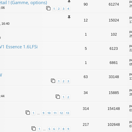
étail ! (Gamme, options)
p
90
61274
2
1:06
1
2
3
4
p
12
15024
1
, 16:40
p
1
102
25
0
V1 Essence 1.6LFSi
p
5
6123
2
p
1
6861
0
W
p
63
33148
1
1
2
3
p
34
15885
2
:44
1
2
p
314
154148
0
1
9
10
11
12
13
…
p
217
102648
0
1
5
6
7
8
9
…