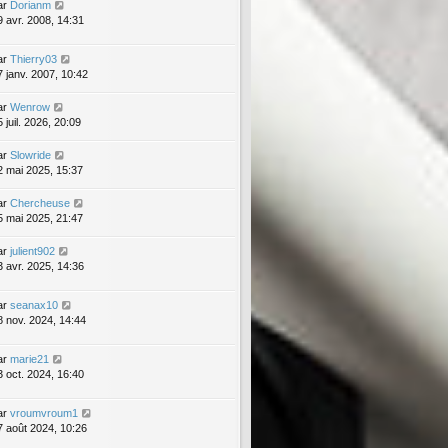
ar
Dorianm
9 avr. 2008, 14:31
ar
Thierry03
7 janv. 2007, 10:42
ar
Wenrow
 juil. 2026, 20:09
ar
Slowride
2 mai 2025, 15:37
ar
Chercheuse
5 mai 2025, 21:47
ar
julient902
3 avr. 2025, 14:36
ar
seanax10
8 nov. 2024, 14:44
ar
marie21
3 oct. 2024, 16:40
ar
vroumvroum1
7 août 2024, 10:26