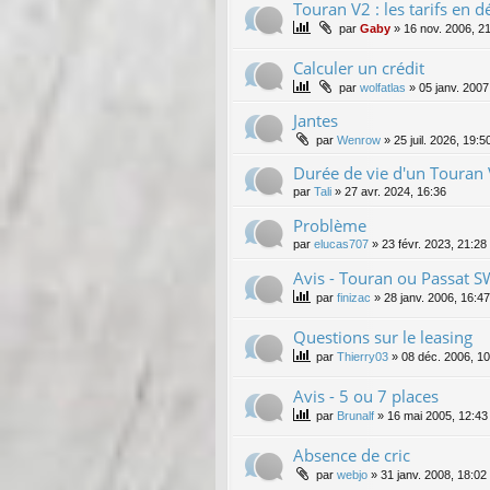
Touran V2 : les tarifs en d
par
Gaby
»
16 nov. 2006, 2
Calculer un crédit
par
wolfatlas
»
05 janv. 2007
Jantes
par
Wenrow
»
25 juil. 2026, 19:5
Durée de vie d'un Touran 
par
Tali
»
27 avr. 2024, 16:36
Problème
par
elucas707
»
23 févr. 2023, 21:28
Avis - Touran ou Passat S
par
finizac
»
28 janv. 2006, 16:47
Questions sur le leasing
par
Thierry03
»
08 déc. 2006, 10
Avis - 5 ou 7 places
par
Brunalf
»
16 mai 2005, 12:43
Absence de cric
par
webjo
»
31 janv. 2008, 18:02