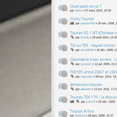
Quel pack ais-je ?
par
ninho
»
07 mars 2015, 15:39
Cross-Touran
par
passionVW
»
30 nov. 2006, 
Touran V2 1.8T (Chinese v
par
Grouik
»
29 août 2014, 14:2
TSI ou TDI - lequel choisir
par
nico34830
»
26 déc. 2006, 2
Géométrie train arrière : 
par
touran21
»
12 juil. 2005, 22:
TDI105 entre 2007 et 200
par
rudymaty
»
09 avr. 2014, 19
dimension touran
par
allouette
»
12 oct. 2011, 17:3
Touran TDI 170 : la discus
par
yaou78
»
02 déc. 2005, 
Touran R-line
par
Antares
»
28 janv. 2008, 15:27