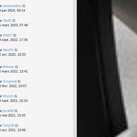
ar
totonenabou
3 juin 2024, 09:14
ar
Sly83
1 mars 2023, 07:48
ar
tht007
3 sept. 2022, 17:39
ar
AlexP1
2 avr. 2022, 10:20
ar
lloiseau
5 mars 2022, 13:41
ar
Gregmoli
0 févr. 2022, 19:57
ar
Munch
8 sept. 2021, 10:24
ar
juval38
5 mai 2021, 13:43
ar
Tony39
6 avr. 2021, 15:06