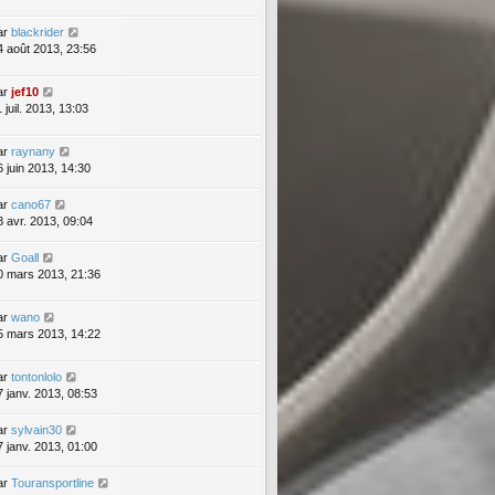
ar
blackrider
4 août 2013, 23:56
ar
jef10
 juil. 2013, 13:03
ar
raynany
6 juin 2013, 14:30
ar
cano67
8 avr. 2013, 09:04
ar
Goall
0 mars 2013, 21:36
ar
wano
5 mars 2013, 14:22
ar
tontonlolo
7 janv. 2013, 08:53
ar
sylvain30
7 janv. 2013, 01:00
ar
Touransportline