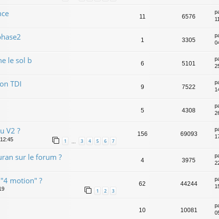
nce
p
11
6576
1
phase2
p
1
3305
0
e le sol b
p
6
5101
2
on TDI
p
9
7522
1
p
5
4308
2
u V2 ?
p
156
69093
1
 12:45
1
3
4
5
6
7
…
ran sur le forum ?
p
4
3975
2
 "4 motion" ?
p
62
44244
15
19
1
2
3
p
10
10081
0