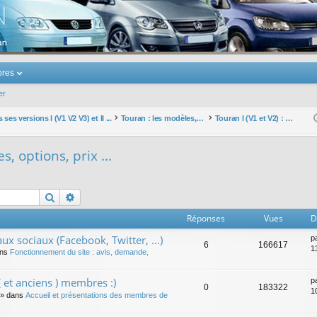
u Volkswagen Touran
res
er
ses versions I (V1 V2 V3) et II ...
Touran : les modèles, les prix, les achats, les options, ...
Touran I (V1 et V2) : modèles, options, prix ...
s, options, prix ...
Rechercher
Recherche avancée
Réponses
Vues
D
ux sociaux (Facebook, Twitter, ...)
p
6
166617
1
ans
Fonctionnement du site : avis, demande,
 et anciens ) membres :)
p
0
183322
1
» dans
Accueil et présentations des membres de