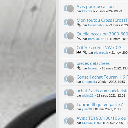
Avis pour occasion
par
lolorobr
»
25 mai 2024, 09:23
Mon toutou Cross [CrossT
par
totonenabou
»
23 mars 2023
Quelle occasion 3000-6000 
par
Baroudeur31
»
11 mars 2018
Critères crédit VW / CGI
par
olivieretbb
»
21 nov. 200
pièces détachées
par
lloiseau
»
15 mars 2022, 13:
Conseil achat Touran 1.6 
par
Gregmoli
»
20 févr. 2022, 19:57
achat / avis aux spécialist
par
gildas22
»
12 sept. 2021, 12:01
Touran lll qui en parle ?
par
juval38
»
01 mai 2021, 11:17
Avis : TDI 90/100/105 ou
par
SUBMOTORS
»
20 avr. 2005, 2