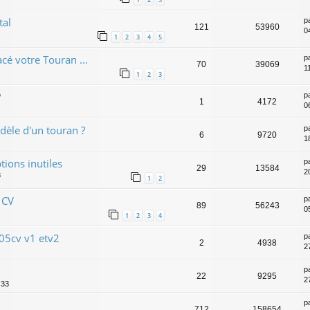
tal
p
121
53960
0
1
2
3
4
5
cé votre Touran ...
p
70
39069
11
1
2
3
?
p
1
4172
0
èle d'un touran ?
p
6
9720
1
tions inutiles
p
29
13584
2
8
1
2
 CV
p
89
56243
0
1
2
3
4
105cv v1 etv2
p
2
4938
2
p
22
9295
2
:33
p
712
158654