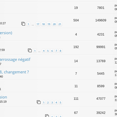
p
19
7801
0
p
504
149609
0
10:27
1
17
18
19
20
21
…
ersion)
p
4
4231
0
8
p
192
99991
0
2:59
1
4
5
6
7
8
…
carrossage négatif
p
14
13769
1
27
8, changement ?
p
7
5445
1
:40
p
11
8599
0
1
sion
p
111
47077
3
15:19
1
2
3
4
5
p
67
39242
3
1
2
3