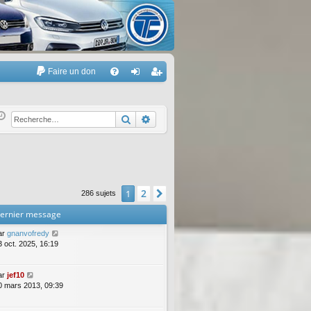
Faire un don
A
FA
on
’e
Q
ne
nr
Rechercher
Recherche avancée
xi
eg
on
ist
re
2
1
Suivante
286 sujets
r
ernier message
ar
gnanvofredy
3 oct. 2025, 16:19
ar
jef10
0 mars 2013, 09:39