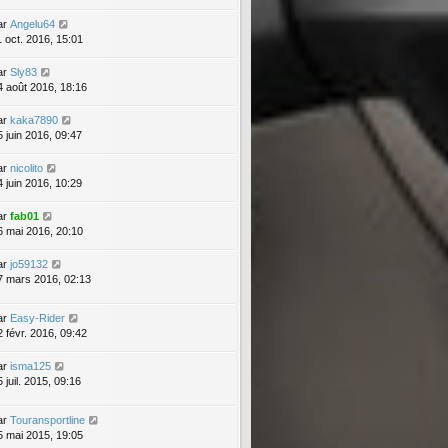
ar
Angelu64
1 oct. 2016, 15:01
ar
Sly83
4 août 2016, 18:16
ar
kaka7890
5 juin 2016, 09:47
ar
nicolito
4 juin 2016, 10:29
ar
fab01
6 mai 2016, 20:10
ar
jo59132
7 mars 2016, 02:13
ar
Easy-Rider
2 févr. 2016, 09:42
ar
isma125
 juil. 2015, 09:16
ar
Touransportline
5 mai 2015, 19:05