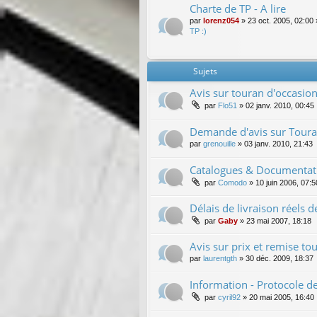
Charte de TP - A lire
par
lorenz054
»
23 oct. 2005, 02:00
TP :)
Sujets
Avis sur touran d'occasio
par
Flo51
»
02 janv. 2010, 00:45
Demande d'avis sur Toura
par
grenouille
»
03 janv. 2010, 21:43
Catalogues & Documentati
par
Comodo
»
10 juin 2006, 07:5
Délais de livraison réels 
par
Gaby
»
23 mai 2007, 18:18
Avis sur prix et remise to
par
laurentgth
»
30 déc. 2009, 18:37
Information - Protocole d
par
cyril92
»
20 mai 2005, 16:40