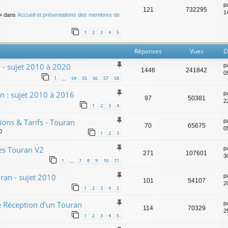
p
121
732295
14
» dans
Accueil et présentations des membres de
1
2
3
4
5
Réponses
Vues
D
n - sujet 2010 à 2020
p
1446
241842
0
1
54
55
56
57
58
…
n : sujet 2010 à 2016
p
97
50381
2
1
2
3
4
ons & Tarifs - Touran
p
70
65675
0
0
1
2
3
des Touran V2
p
271
107601
3
1
7
8
9
10
11
…
uran - sujet 2010
p
101
54107
2
1
2
3
4
5
e Réception d'un Touran
p
114
70329
2
1
2
3
4
5