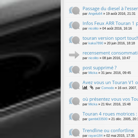
Passage du diesel à l'esse
par
Angelu64
»
19 août 2016, 21:31
Infos Feux ARR Touran 1 
par
nicolito
»
04 août 2016, 16:16
touran version sport touch
par
kaka7890
»
20 juin 2016, 18:18
recensement consommati
par
nicolito
»
08 juin 2016, 10:47
post supprimé ?
par
Micka
»
31 janv. 2016, 09:45
Avez vous un Touran V1 o
par
Comodo
»
16 oct. 2007,
où présentez vous vos Tou
par
Micka
»
21 févr. 2016, 15:48
Touran 4 roues motrices :
par
gambit33500
»
21 déc. 2005, 20:
Trendline ou confortline
par
rayan184
»
02 mai 2015, 17:35