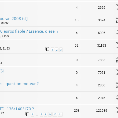
p
4
2625
0
ouran 2008 tsi]
p
15
3674
3
, 09:32
euros fiable ? Essence, diesel ?
p
4
6996
0
, 14:20
p
52
31193
2
6, 21:53
1
2
3
p
0
7883
1
41
FSI
p
0
7051
2
es : question moteur ?
p
4
2800
2
p
4
2945
0
 TDI 136/140/170 ?
p
258
121939
0
1:47
1
7
8
9
10
11
…