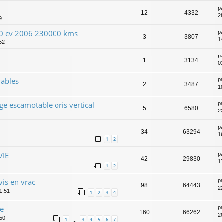
p
12
4332
2
9
00 cv 2006 230000 kms
p
3
3807
1
:52
p
1
3134
0
vables
p
2
3487
1
ge escamotable oris vertical
p
5
6580
23
p
34
63294
1
1
2
VIE
p
42
29830
1
1
2
vis en vrac
p
98
64443
2
21:51
1
2
3
4
ge
p
160
66262
2
:50
1
3
4
5
6
7
…