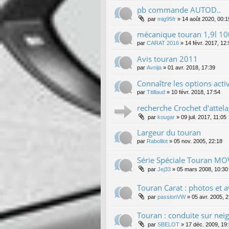
pb commande AUTOD..
par
mig95fr
»
14 août 2020, 00:1
mécanique touran 1,9l 1
par
CARAT 2016
»
14 févr. 2017, 12
Avis touran 2011
par
Avnija
»
01 avr. 2018, 17:39
Connaître les options acti
par
Titillaud
»
10 févr. 2018, 17:54
recherche Crochet d'attela
par
kougar
»
09 juil. 2017, 11:05
Largeur du touran
par
Rabolliot
»
05 nov. 2005, 22:18
Série Spéciale Touran MO
par
Jej33
»
05 mars 2008, 10:30
Touran Carat : photos et a
par
passionVW
»
05 avr. 2005, 
Touran : conduite sur nei
par
SBELOT
»
17 déc. 2009, 19