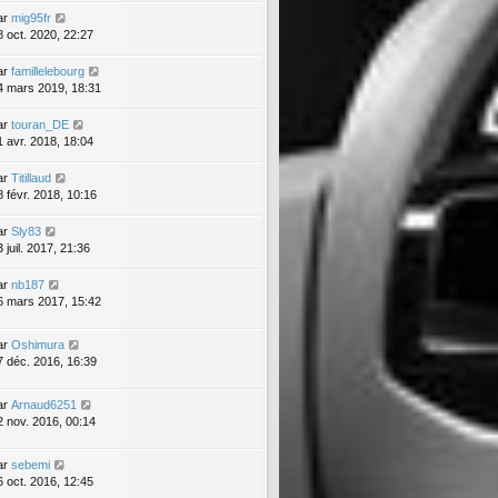
ar
mig95fr
8 oct. 2020, 22:27
ar
famillelebourg
4 mars 2019, 18:31
ar
touran_DE
1 avr. 2018, 18:04
ar
Titillaud
8 févr. 2018, 10:16
ar
Sly83
 juil. 2017, 21:36
ar
nb187
6 mars 2017, 15:42
ar
Oshimura
7 déc. 2016, 16:39
ar
Arnaud6251
2 nov. 2016, 00:14
ar
sebemi
6 oct. 2016, 12:45