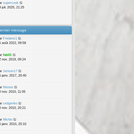
ar
supercook
 juil. 2025, 21:25
ernier message
ar
Frederic1
5 août 2022, 09:58
ar
fab01
2 nov. 2019, 09:24
ar
Jensen17
5 janv. 2017, 20:40
ar
Néosis
0 nov. 2010, 11:05
ar
cedgerleo
0 nov. 2010, 20:21
ar
Michio
5 janv. 2010, 20:10