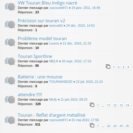
VW Touran Bleu Indigo nacré
Dernier message par
zazounet971
«
25 janv. 2011, 16:48
Réponses :
23
Précision sur touran v2
Dernier message par
tomcat92
«
24 déc. 2010, 14:52
Réponses :
1
Problème model touran
Dernier message par
Leums
«
12 déc. 2010, 21:33
Réponses :
10
Touran Sportline
Dernier message par
MELR
«
20 sept. 2010, 17:23
Réponses :
85
1
2
3
4
Batterie : une mousse
Dernier message par
TOURANSEIZE
«
22 juil. 2010, 21:10
Réponses :
6
attendre !!!!!
Dernier message par
Mcfly
«
11 juin 2010, 09:23
Réponses :
328
1
11
12
13
14
…
Touran - Reflet d'argent métallisé
Dernier message par
zazounet971
«
31 mai 2010, 17:56
Réponses :
611
1
22
23
24
25
…