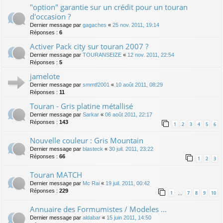
"option" garantie sur un crédit pour un touran
d'occasion ?
Dernier message par
gagaches
«
25 nov. 2011, 19:14
Réponses :
6
Activer Pack city sur touran 2007 ?
Dernier message par
TOURANSEIZE
«
12 nov. 2011, 22:54
Réponses :
5
jamelote
Dernier message par
smmtf2001
«
10 août 2011, 08:29
Réponses :
11
Touran - Gris platine métallisé
Dernier message par
Sarkar
«
06 août 2011, 22:17
Réponses :
143
1
2
3
4
5
6
Nouvelle couleur : Gris Mountain
Dernier message par
blasteck
«
30 juil. 2011, 23:22
Réponses :
66
1
2
3
Touran MATCH
Dernier message par
Mc Rai
«
19 juil. 2011, 00:42
Réponses :
229
1
7
8
9
10
…
Annuaire des Formumistes / Modeles ...
Dernier message par
aldabar
«
15 juin 2011, 14:50