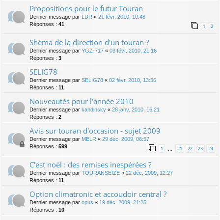
Propositions pour le futur Touran
Dernier message par
LDR
«
21 févr. 2010, 10:48
Réponses :
41
1
2
Shéma de la direction d'un touran ?
Dernier message par
YGZ-717
«
03 févr. 2010, 21:16
Réponses :
3
SELIG78
Dernier message par
SELIG78
«
02 févr. 2010, 13:56
Réponses :
11
Nouveautés pour l'année 2010
Dernier message par
kandinsky
«
28 janv. 2010, 16:21
Réponses :
2
Avis sur touran d'occasion - sujet 2009
Dernier message par
MELR
«
29 déc. 2009, 06:57
Réponses :
599
1
21
22
23
24
…
C'est noël : des remises inespérées ?
Dernier message par
TOURANSEIZE
«
22 déc. 2009, 12:27
Réponses :
11
Option climatronic et accoudoir central ?
Dernier message par
opus
«
19 déc. 2009, 21:25
Réponses :
10