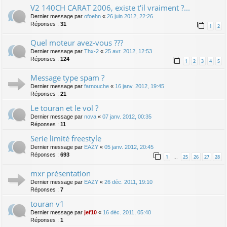
V2 140CH CARAT 2006, existe t'il vraiment ?...
Dernier message par
ofoehn
«
26 juin 2012, 22:26
Réponses :
31
1
2
Quel moteur avez-vous ???
Dernier message par
Thx-2
«
25 avr. 2012, 12:53
Réponses :
124
1
2
3
4
5
Message type spam ?
Dernier message par
farnouche
«
16 janv. 2012, 19:45
Réponses :
21
Le touran et le vol ?
Dernier message par
nova
«
07 janv. 2012, 00:35
Réponses :
11
Serie limité freestyle
Dernier message par
EAZY
«
05 janv. 2012, 20:45
Réponses :
693
1
25
26
27
28
…
mxr présentation
Dernier message par
EAZY
«
26 déc. 2011, 19:10
Réponses :
7
touran v1
Dernier message par
jef10
«
16 déc. 2011, 05:40
Réponses :
1