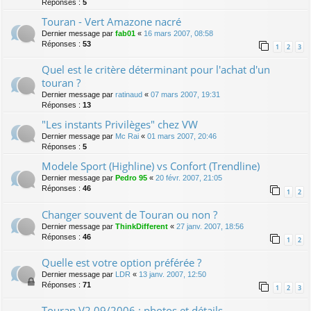
Réponses :
5
Touran - Vert Amazone nacré
Dernier message par
fab01
«
16 mars 2007, 08:58
Réponses :
53
1
2
3
Quel est le critère déterminant pour l'achat d'un
touran ?
Dernier message par
ratinaud
«
07 mars 2007, 19:31
Réponses :
13
"Les instants Privilèges" chez VW
Dernier message par
Mc Rai
«
01 mars 2007, 20:46
Réponses :
5
Modele Sport (Highline) vs Confort (Trendline)
Dernier message par
Pedro 95
«
20 févr. 2007, 21:05
Réponses :
46
1
2
Changer souvent de Touran ou non ?
Dernier message par
ThinkDifferent
«
27 janv. 2007, 18:56
Réponses :
46
1
2
Quelle est votre option préférée ?
Dernier message par
LDR
«
13 janv. 2007, 12:50
Réponses :
71
1
2
3
Touran V2 09/2006 : photos et détails