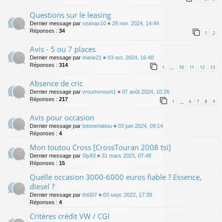
Questions sur le leasing
Dernier message par
seanax10
«
28 nov. 2024, 14:44
Réponses :
34
1
2
Avis - 5 ou 7 places
Dernier message par
marie21
«
03 oct. 2024, 16:40
Réponses :
314
1
10
11
12
13
…
Absence de cric
Dernier message par
vroumvroum1
«
07 août 2024, 10:26
Réponses :
217
1
6
7
8
9
…
Avis pour occasion
Dernier message par
totonenabou
«
03 juin 2024, 09:14
Réponses :
4
Mon toutou Cross [CrossTouran 2008 tsi]
Dernier message par
Sly83
«
31 mars 2023, 07:48
Réponses :
15
Quelle occasion 3000-6000 euros fiable ? Essence,
diesel ?
Dernier message par
tht007
«
03 sept. 2022, 17:39
Réponses :
4
Critères crédit VW / CGI