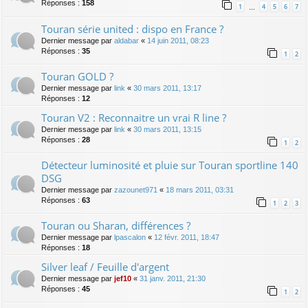
Réponses :
158
1
4
5
6
7
…
Touran série united : dispo en France ?
Dernier message par
aldabar
«
14 juin 2011, 08:23
Réponses :
35
1
2
Touran GOLD ?
Dernier message par
link
«
30 mars 2011, 13:17
Réponses :
12
Touran V2 : Reconnaitre un vrai R line ?
Dernier message par
link
«
30 mars 2011, 13:15
Réponses :
28
1
2
Détecteur luminosité et pluie sur Touran sportline 140
DSG
Dernier message par
zazounet971
«
18 mars 2011, 03:31
Réponses :
63
1
2
3
Touran ou Sharan, différences ?
Dernier message par
lpascalon
«
12 févr. 2011, 18:47
Réponses :
18
Silver leaf / Feuille d'argent
Dernier message par
jef10
«
31 janv. 2011, 21:30
Réponses :
45
1
2