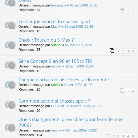
Dernier message par
tourapapa
«
01 juin 2009, 10:21
Réponses :
32
1
2
Technique exacte du châssis sport
Dernier message par
Macfly
«
10 mai 2009, 18:58
Réponses :
10
Choix : Touran ou S-Max ?
Dernier message par
Vindel
«
05 mai 2009, 22:45
Réponses :
78
1
2
3
4
Série Concept 2 en 90 et 105cv TDI
Dernier message par
nicolos
«
12 avr. 2009, 11:36
Réponses :
4
Chèque d'achat encaissé très tardivement ?
Dernier message par
fab01
«
04 avr. 2009, 01:04
Réponses :
28
1
2
Comment savoir si chassis sport ?
Dernier message par
FREDMC
«
30 mars 2009, 22:21
Réponses :
24
Quels changements prévisibles pour le millésime
2009?
Dernier message par
yann77
«
08 mars 2009, 09:02
Réponses :
104
1
2
3
4
5