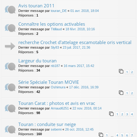
Avis touran 2011
Dernier message par
touran_DE
«
01 avr. 2018, 18:04
Réponses :
1
Connaître les options activables
Dernier message par
Titillaud
«
18 févr. 2018, 10:16
Réponses :
2
recherche Crochet d'attelage escamotable oris vertical
Dernier message par
Sly83
«
23 juil. 2017, 21:36
Réponses :
5
Largeur du touran
Dernier message par
nb187
«
16 mars 2017, 15:42
Réponses :
34
1
2
Série Spéciale Touran MOVIE
Dernier message par
Oshimura
«
17 déc. 2016, 16:39
Réponses :
42
1
2
Touran Carat : photos et avis en vrac
Dernier message par
Arnaud6251
«
22 nov. 2016, 00:14
Réponses :
98
1
2
3
4
Touran : conduite sur neige
Dernier message par
sebemi
«
26 oct. 2016, 12:45
Réponses :
160
1
4
5
6
7
…