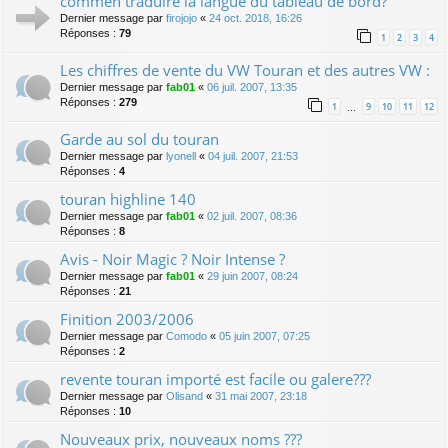
commen traduire la langue du tableau de bord?
Dernier message par
firojojo
«
24 oct. 2018, 16:26
Réponses :
79
1
2
3
4
Les chiffres de vente du VW Touran et des autres VW :
Dernier message par
fab01
«
06 juil. 2007, 13:35
Réponses :
279
1
9
10
11
12
…
Garde au sol du touran
Dernier message par
lyonell
«
04 juil. 2007, 21:53
Réponses :
4
touran highline 140
Dernier message par
fab01
«
02 juil. 2007, 08:36
Réponses :
8
Avis - Noir Magic ? Noir Intense ?
Dernier message par
fab01
«
29 juin 2007, 08:24
Réponses :
21
Finition 2003/2006
Dernier message par
Comodo
«
05 juin 2007, 07:25
Réponses :
2
revente touran importé est facile ou galere???
Dernier message par
Olisand
«
31 mai 2007, 23:18
Réponses :
10
Nouveaux prix, nouveaux noms ???