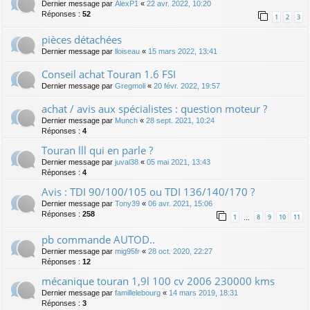
Dernier message par
AlexP1
«
22 avr. 2022, 10:20
Réponses :
52
1
2
3
pièces détachées
Dernier message par
lloiseau
«
15 mars 2022, 13:41
Conseil achat Touran 1.6 FSI
Dernier message par
Gregmoli
«
20 févr. 2022, 19:57
achat / avis aux spécialistes : question moteur ?
Dernier message par
Munch
«
28 sept. 2021, 10:24
Réponses :
4
Touran lll qui en parle ?
Dernier message par
juval38
«
05 mai 2021, 13:43
Réponses :
4
Avis : TDI 90/100/105 ou TDI 136/140/170 ?
Dernier message par
Tony39
«
06 avr. 2021, 15:06
Réponses :
258
1
8
9
10
11
…
pb commande AUTOD..
Dernier message par
mig95fr
«
28 oct. 2020, 22:27
Réponses :
12
mécanique touran 1,9l 100 cv 2006 230000 kms
Dernier message par
famillelebourg
«
14 mars 2019, 18:31
Réponses :
3