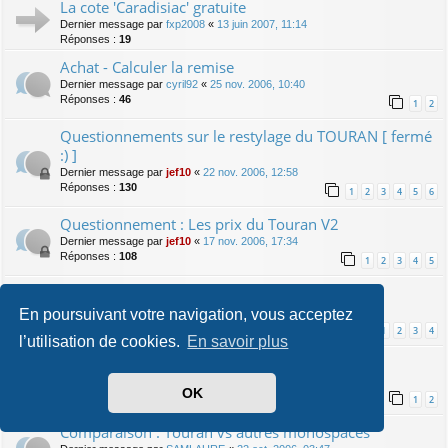
La cote 'Caradisiac' gratuite
Dernier message par
fxp2008
«
13 juin 2007, 11:14
Réponses :
19
Achat - Calculer la remise
Dernier message par
cyril92
«
25 nov. 2006, 10:40
Réponses :
46
1
2
Questionnements sur le restylage du TOURAN [ fermé
:) ]
Dernier message par
jef10
«
22 nov. 2006, 12:58
Réponses :
130
1
2
3
4
5
6
Questionnement : Les prix du Touran V2
Dernier message par
jef10
«
17 nov. 2006, 17:34
Réponses :
108
1
2
3
4
5
Arrêt fabrication des Touran 2006
Dernier message par
touran21
«
10 nov. 2006, 20:37
En poursuivant votre navigation, vous acceptez
Réponses :
94
1
2
3
4
l’utilisation de cookies.
En savoir plus
Touran - Couleurs spécifiques
Dernier message par
fab01
«
06 nov. 2006, 21:28
OK
Réponses :
31
1
2
Comparaison : Touran vs autres monospaces