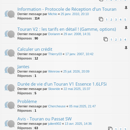
Information - Protocole de Réception d'un Touran
Dernier message par
Michio
«
25 janv. 2010, 20:10
Réponses :
114
1
2
3
4
5
Touran V2 : les tarifs en détail ! (Gamme, options)
Dernier message par
Dorianm
«
29 avr. 2008, 14:31
Réponses :
90
1
2
3
4
Calculer un crédit
Dernier message par
Thierry03
«
17 janv. 2007, 10:42
Réponses :
12
Jantes
Dernier message par
Wenrow
«
25 juil. 2026, 20:09
Réponses :
1
Durée de vie d'un Touran V1 Essence 1.6LFSi
Dernier message par
Slowride
«
22 mai 2025, 15:37
Réponses :
5
Problème
Dernier message par
Chercheuse
«
05 mai 2025, 21:47
Réponses :
1
Avis - Touran ou Passat SW
Dernier message par
julient902
«
13 avr. 2025, 14:36
Réponses :
63
1
2
3