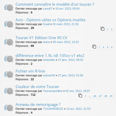
Comment connaître le modèle d'un touran ?
Dernier message par
cano67
«
18 avr. 2013, 09:04
Réponses :
6
Avis - Options utiles vs Options inutiles
Dernier message par
Goall
«
20 mars 2013, 21:36
Réponses :
29
1
2
Touran V1 Edition One 90 CV
Dernier message par
wano
«
05 mars 2013, 14:22
Réponses :
89
1
2
3
4
différence entre 1.9L tdi 105cv v1 etv2
Dernier message par
tontonlolo
«
27 janv. 2013, 08:53
Réponses :
2
Fichier vin R-line
Dernier message par
sylvain30
«
27 janv. 2013, 01:00
Réponses :
22
Couleur de votre Touran
Dernier message par
Touransportline
«
02 nov. 2012, 18:07
Réponses :
712
1
26
27
28
29
…
Anneau de remorquage ?
Dernier message par
TOURANSEIZE
«
14 oct. 2012, 21:53
Réponses :
4