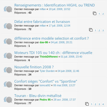
Renseignements : Identification HIGHL ou TREND
Dernier message par
mflan
«
18 juil. 2008, 10:52
Réponses :
43
1
2
Délai entre fabrication et livraison
Dernier message par
mflan
«
17 juil. 2008, 12:04
Réponses :
72
1
2
3
différence entre modèle selection et confort ?
Dernier message par
dav-86
«
04 juil. 2008, 20:21
Réponses :
1
Moteurs TDI 105 ou 140 ch : différence visuelle
Dernier message par
ThinkDifferent
«
01 juil. 2008, 23:40
Réponses :
6
Nouvelle finition 2008 ?
Dernier message par
Tyler Durden
«
04 juin 2008, 11:46
Réponses :
24
Confort sièges "Confort" vs "Sportline"
Dernier message par
tomcat92
«
06 mai 2008, 13:27
Réponses :
10
Touran - Bleu divin métallisé
Dernier message par
Pedro 95
«
28 avr. 2008, 17:37
Réponses :
77
1
2
3
4