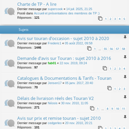
Charte de TP - A lire
Dernier message par
supercook
«
14 juil. 2025, 21:25
Posté dans
Accueil et présentations des membres de TP :)
Réponses :
121
1
2
3
4
5
Sujets
Avis sur touran d'occasion - sujet 2010 à 2020
Dernier message par
Frederic1
«
05 août 2022, 09:58
Réponses :
1446
1
55
56
57
58
…
Demande d'avis sur Touran : sujet 2010 à 2016
Dernier message par
fab01
«
22 nov. 2019, 09:24
Réponses :
97
1
2
3
4
Catalogues & Documentations & Tarifs - Touran
Dernier message par
Jensen17
«
05 janv. 2017, 20:40
Réponses :
70
1
2
3
Délais de livraison réels des Touran V2
Dernier message par
Néosis
«
30 nov. 2010, 11:05
Réponses :
271
1
8
9
10
11
…
Avis sur prix et remise touran - sujet 2010
Dernier message par
cedgerleo
«
20 nov. 2010, 20:21
Réponses :
101
1
2
3
4
5