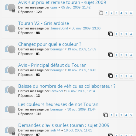
Avis sur prix et remise touran - sujet 2009
Dernier message par
opus
«
05 déc. 2009, 21:42
Réponses :
129
1
2
3
4
5
6
Touran V2 - Gris ardoise
Dernier message par
JamesBond
«
30 nov. 2009, 23:06
Réponses :
98
1
2
3
4
Changez pour quelle couleur ?
Dernier message par
beranger
«
19 nov. 2009, 17:09
Réponses :
91
1
2
3
4
Avis - Principal défaut du Touran
Dernier message par
beranger
«
10 nov. 2009, 18:43
Réponses :
93
1
2
3
4
Baisse du nombre de véhicules collaborateur ?
Dernier message par
Pleskool
«
06 nov. 2009, 12:04
Réponses :
13
Les couleurs heureuses de nos Touran
Dernier message par
beranger
«
30 oct. 2009, 13:44
Réponses :
115
1
2
3
4
5
Demandes d'avis sur les touran : sujet 2009
Dernier message par
seb 44
«
18 oct. 2009, 11:01
Réponses :
97