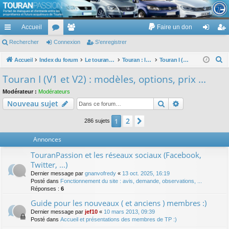
TouranPassion
Accueil
Faire un don
Le forum des propriétaires ou futurs acquéreurs du Volkswagen Touran
cc
Rechercher
or
Connexion
e
S’enregistrer
on
’e
ès
u
m
ne
nr
R
Accueil
Index du forum
Le touran dans ses versions I (V1 V2 V3) et II ...
Touran : les modèles, les prix, les achats, les options, ...
Touran I (V1 et V2) : modèles, options, prix ...
e
ra
m
br
xi
eg
Touran I (V1 et V2) : modèles, options, prix ...
c
pi
s
es
on
ist
Modérateur :
Modérateurs
h
Rechercher
Recherche av
Nouveau sujet
de
re
e
r
r
2
1
Suivante
286 sujets
c
Annonces
h
e
TouranPassion et les réseaux sociaux (Facebook,
r
Twitter, ...)
Dernier message par
gnanvofredy
«
13 oct. 2025, 16:19
Posté dans
Fonctionnement du site : avis, demande, observations, ...
Réponses :
6
Guide pour les nouveaux ( et anciens ) membres :)
Dernier message par
jef10
«
10 mars 2013, 09:39
Posté dans
Accueil et présentations des membres de TP :)