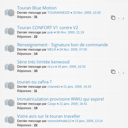
Touran Blue Motion
Dernier message par
TOURANSEIZE
«
23 févr. 2009, 10:30
Réponses :
31
1
2
Touran CONFORT V1 contre V2
Dernier message par
polo
«
06 févr. 2009, 21:19
Réponses :
22
Renseignement - Signature bon de commande
Dernier message par
MELR
«
04 févr. 2009, 07:09
Réponses :
14
Série très limitée kenwood
Dernier message par
ricco
«
26 janv. 2009, 16:33
Réponses :
33
1
2
touran ou zafira ?
Dernier message par
chamelot
«
21 janv. 2009, 16:43
Réponses :
11
Immatriculation provisoire WWU qui expire!
Dernier message par
Cargo
«
21 janv. 2009, 16:41
Réponses :
19
Votre avis sur le touran traveller
Dernier message par
monoskifreddu13
«
13 janv. 2009, 13:14
Réponses :
22