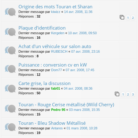
Origine des mots Touran et Sharan
Dernier message par
kiwizz
«
14 avr. 2008, 11:36
Réponses :
32
1
2
Plaque d'identification
Dernier message par
Kergelen
«
10 avr. 2008, 09:50
Réponses :
16
Achat d'un véhicule sur salon auto
Dernier message par
RUBESCH
«
07 avr. 2008, 23:16
Réponses :
8
Puissance : conversion cv en kW
Dernier message par
Dom77
«
07 avr. 2008, 17:45
Réponses :
12
Carte grise, la discussion
Dernier message par
fab01
«
04 avr. 2008, 08:36
Réponses :
50
1
2
3
Touran - Rouge Cerise métallisé (Wild Cherry)
Dernier message par
Pedro 95
«
03 mars 2008, 15:35
Réponses :
15
Touran - Bleu Shadow Métallisé
Dernier message par
Antares
«
01 mars 2008, 10:28
Réponses :
19