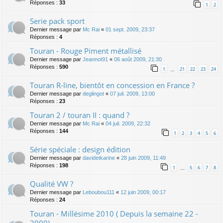
Réponses :
33
1
2
Serie pack sport
Dernier message par
Mc Rai
«
01 sept. 2009, 23:37
Réponses :
4
Touran - Rouge Piment métallisé
Dernier message par
Jeannot91
«
06 août 2009, 21:30
Réponses :
590
1
21
22
23
24
…
Touran R-line, bientôt en concession en France ?
Dernier message par
deglingot
«
07 juil. 2009, 13:00
Réponses :
23
Touran 2 / touran II : quand ?
Dernier message par
Mc Rai
«
04 juil. 2009, 22:32
Réponses :
144
1
2
3
4
5
6
Série spéciale : design édition
Dernier message par
davidetkarine
«
28 juin 2009, 11:49
Réponses :
198
1
5
6
7
8
…
Qualité VW ?
Dernier message par
Leboubou111
«
12 juin 2009, 00:17
Réponses :
24
Touran - Millésime 2010 ( Depuis la semaine 22 -
2009)