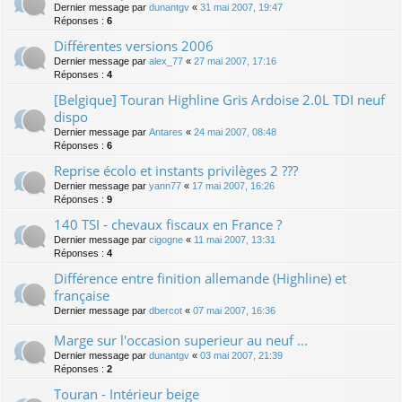
Dernier message par
dunantgv
«
31 mai 2007, 19:47
Réponses :
6
Différentes versions 2006
Dernier message par
alex_77
«
27 mai 2007, 17:16
Réponses :
4
[Belgique] Touran Highline Gris Ardoise 2.0L TDI neuf
dispo
Dernier message par
Antares
«
24 mai 2007, 08:48
Réponses :
6
Reprise écolo et instants privilèges 2 ???
Dernier message par
yann77
«
17 mai 2007, 16:26
Réponses :
9
140 TSI - chevaux fiscaux en France ?
Dernier message par
cigogne
«
11 mai 2007, 13:31
Réponses :
4
Différence entre finition allemande (Highline) et
française
Dernier message par
dbercot
«
07 mai 2007, 16:36
Marge sur l'occasion superieur au neuf ...
Dernier message par
dunantgv
«
03 mai 2007, 21:39
Réponses :
2
Touran - Intérieur beige