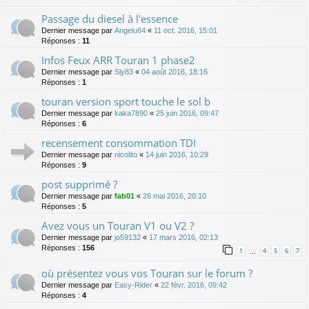
Passage du diesel à l'essence
Dernier message par
Angelu64
«
11 oct. 2016, 15:01
Réponses :
11
Infos Feux ARR Touran 1 phase2
Dernier message par
Sly83
«
04 août 2016, 18:16
Réponses :
1
touran version sport touche le sol b
Dernier message par
kaka7890
«
25 juin 2016, 09:47
Réponses :
6
recensement consommation TDI
Dernier message par
nicolito
«
14 juin 2016, 10:29
Réponses :
9
post supprimé ?
Dernier message par
fab01
«
26 mai 2016, 20:10
Réponses :
5
Avez vous un Touran V1 ou V2 ?
Dernier message par
jo59132
«
17 mars 2016, 02:13
Réponses :
156
1
4
5
6
7
…
où présentez vous vos Touran sur le forum ?
Dernier message par
Easy-Rider
«
22 févr. 2016, 09:42
Réponses :
4