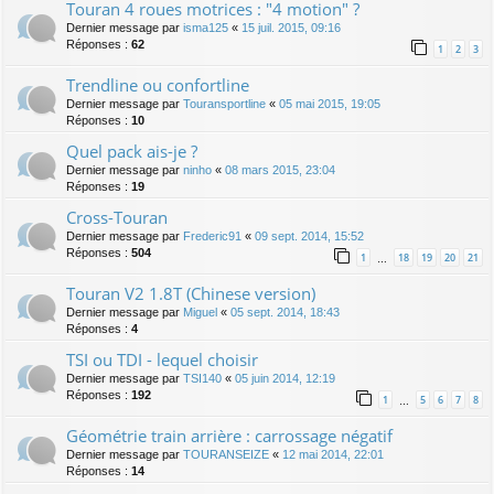
Touran 4 roues motrices : "4 motion" ?
Dernier message par
isma125
«
15 juil. 2015, 09:16
Réponses :
62
1
2
3
Trendline ou confortline
Dernier message par
Touransportline
«
05 mai 2015, 19:05
Réponses :
10
Quel pack ais-je ?
Dernier message par
ninho
«
08 mars 2015, 23:04
Réponses :
19
Cross-Touran
Dernier message par
Frederic91
«
09 sept. 2014, 15:52
Réponses :
504
1
18
19
20
21
…
Touran V2 1.8T (Chinese version)
Dernier message par
Miguel
«
05 sept. 2014, 18:43
Réponses :
4
TSI ou TDI - lequel choisir
Dernier message par
TSI140
«
05 juin 2014, 12:19
Réponses :
192
1
5
6
7
8
…
Géométrie train arrière : carrossage négatif
Dernier message par
TOURANSEIZE
«
12 mai 2014, 22:01
Réponses :
14