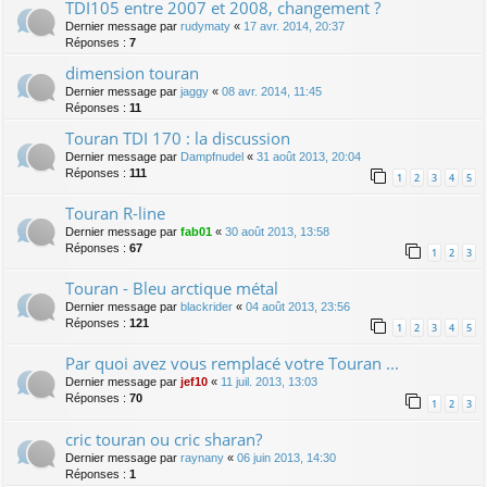
TDI105 entre 2007 et 2008, changement ?
Dernier message par
rudymaty
«
17 avr. 2014, 20:37
Réponses :
7
dimension touran
Dernier message par
jaggy
«
08 avr. 2014, 11:45
Réponses :
11
Touran TDI 170 : la discussion
Dernier message par
Dampfnudel
«
31 août 2013, 20:04
Réponses :
111
1
2
3
4
5
Touran R-line
Dernier message par
fab01
«
30 août 2013, 13:58
Réponses :
67
1
2
3
Touran - Bleu arctique métal
Dernier message par
blackrider
«
04 août 2013, 23:56
Réponses :
121
1
2
3
4
5
Par quoi avez vous remplacé votre Touran ...
Dernier message par
jef10
«
11 juil. 2013, 13:03
Réponses :
70
1
2
3
cric touran ou cric sharan?
Dernier message par
raynany
«
06 juin 2013, 14:30
Réponses :
1