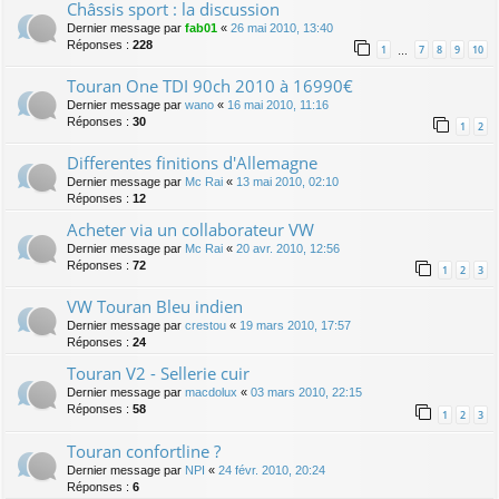
Châssis sport : la discussion
Dernier message par
fab01
«
26 mai 2010, 13:40
Réponses :
228
1
7
8
9
10
…
Touran One TDI 90ch 2010 à 16990€
Dernier message par
wano
«
16 mai 2010, 11:16
Réponses :
30
1
2
Differentes finitions d'Allemagne
Dernier message par
Mc Rai
«
13 mai 2010, 02:10
Réponses :
12
Acheter via un collaborateur VW
Dernier message par
Mc Rai
«
20 avr. 2010, 12:56
Réponses :
72
1
2
3
VW Touran Bleu indien
Dernier message par
crestou
«
19 mars 2010, 17:57
Réponses :
24
Touran V2 - Sellerie cuir
Dernier message par
macdolux
«
03 mars 2010, 22:15
Réponses :
58
1
2
3
Touran confortline ?
Dernier message par
NPI
«
24 févr. 2010, 20:24
Réponses :
6