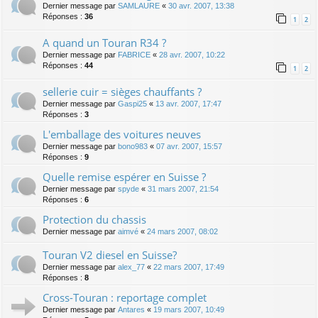
Dernier message par
SAMLAURE
«
30 avr. 2007, 13:38
Réponses :
36
1
2
A quand un Touran R34 ?
Dernier message par
FABRICE
«
28 avr. 2007, 10:22
Réponses :
44
1
2
sellerie cuir = sièges chauffants ?
Dernier message par
Gaspi25
«
13 avr. 2007, 17:47
Réponses :
3
L'emballage des voitures neuves
Dernier message par
bono983
«
07 avr. 2007, 15:57
Réponses :
9
Quelle remise espérer en Suisse ?
Dernier message par
spyde
«
31 mars 2007, 21:54
Réponses :
6
Protection du chassis
Dernier message par
aimvé
«
24 mars 2007, 08:02
Touran V2 diesel en Suisse?
Dernier message par
alex_77
«
22 mars 2007, 17:49
Réponses :
8
Cross-Touran : reportage complet
Dernier message par
Antares
«
19 mars 2007, 10:49