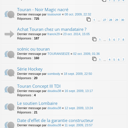
1
2
3
4
Touran - Noir Magic nacré
Dernier message par
toutounoir
«
08 oct. 2009, 22:32
Réponses :
725
1
27
28
29
30
…
Achat Touran chez un mandataire ?
Dernier message par
franck29
«
23 oct. 2014, 15:05
Réponses :
187
1
5
6
7
8
…
scénic ou touran
Dernier message par
TOURANSEIZE
«
02 oct. 2009, 01:36
Réponses :
160
1
4
5
6
7
…
Série Hockey
Dernier message par
sombody
«
18 sept. 2009, 22:50
Réponses :
20
Touran Concept III TDI
Dernier message par
doudou38
«
16 sept. 2009, 13:17
Réponses :
4
Le soutien Lombaire
Dernier message par
doudou38
«
12 sept. 2009, 13:24
Réponses :
21
Date d'effet de la garantie constructeur
Dernier message par
doudou38
«
11 sept. 2009, 23:57