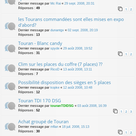
Dernier message par
Mc Rai
«
29 sept. 2008, 20:31
Réponses :
49
1
2
les Tourans commandées sont elles mises en expo
d'abord?
Dernier message par
dunantgv
«
02 sept. 2008, 20:19
Réponses :
13
Touran - Blanc candy
Dernier message par
spyde
«
29 août 2008, 19:52
Réponses :
31
1
2
Clim sur les places du coffre (7 places) ??
Dernier message par
RicoD
«
13 août 2008, 13:11
Réponses :
7
Possibilité disposition des sièges en 5 places
Dernier message par
kopke
«
12 août 2008, 10:48
Réponses :
12
Touran TDI 170 DSG
Dernier message par
touranTDIDSG
«
03 août 2008, 16:39
Réponses :
52
1
2
3
Achat groupé de Touran
Dernier message par
mflan
«
18 juil. 2008, 15:13
Réponses :
30
1
2