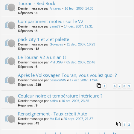
Touran - Red Rock
Dernier message par
Antares
«
16 févr. 2008, 14:35
Réponses :
3
Compartiment moteur sur le V2
Dernier message par
yann77
«
14 déc. 2007, 19:31
Réponses :
8
pack city 1 et 2 et palette
Dernier message par
Goyaves
«
11 déc. 2007, 10:23
Réponses :
18
Le Touran V2 a un an ! !
Dernier message par
Phil DSG
«
05 déc. 2007, 22:46
Réponses :
6
Après le Volkswagen Touran, vous voulez quoi ?
Dernier message par
passionVW
«
17 oct. 2007, 17:44
Réponses :
219
1
6
7
8
9
…
Couleur noire et température intérieure ?
Dernier message par
zafira
«
16 oct. 2007, 23:35
Réponses :
9
Renseignement - Taux crédit Auto
Dernier message par
Mc Rai
«
20 sept. 2007, 21:37
Réponses :
43
1
2