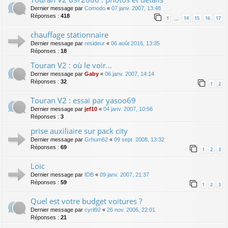
Dernier message par
Comodo
«
07 janv. 2007, 13:48
Réponses :
418
1
14
15
16
17
…
chauffage stationnaire
Dernier message par
resideur
«
06 août 2016, 13:35
Réponses :
18
Touran V2 : où le voir...
Dernier message par
Gaby
«
06 janv. 2007, 14:14
Réponses :
32
1
2
Touran V2 : essai par yasoo69
Dernier message par
jef10
«
04 janv. 2007, 10:56
Réponses :
3
prise auxiliaire sur pack city
Dernier message par
Grhum62
«
09 sept. 2008, 13:32
Réponses :
69
1
2
3
Loïc
Dernier message par
IDB
«
09 janv. 2007, 21:37
Réponses :
59
1
2
3
Quel est votre budget voitures ?
Dernier message par
cyril92
«
26 nov. 2006, 22:01
Réponses :
21