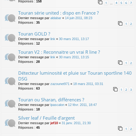
Réponses :
158
1
4
5
6
7
…
Touran série united : dispo en France ?
Dernier message par
aldabar
«
14 juin 2011, 08:23
Réponses :
35
1
2
Touran GOLD ?
Dernier message par
link
«
30 mars 2011, 13:17
Réponses :
12
Touran V2 : Reconnaitre un vrai R line ?
Dernier message par
link
«
30 mars 2011, 13:15
Réponses :
28
1
2
Détecteur luminosité et pluie sur Touran sportline 140
DSG
Dernier message par
zazounet971
«
18 mars 2011, 03:31
Réponses :
63
1
2
3
Touran ou Sharan, différences ?
Dernier message par
lpascalon
«
12 févr. 2011, 18:47
Réponses :
18
Silver leaf / Feuille d'argent
Dernier message par
jef10
«
31 janv. 2011, 21:30
Réponses :
45
1
2