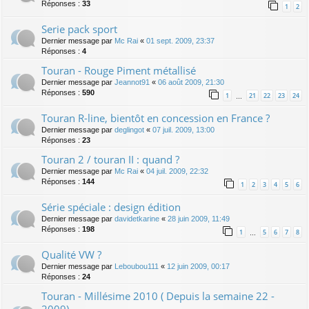
Réponses :
33
1
2
Serie pack sport
Dernier message par
Mc Rai
«
01 sept. 2009, 23:37
Réponses :
4
Touran - Rouge Piment métallisé
Dernier message par
Jeannot91
«
06 août 2009, 21:30
Réponses :
590
1
21
22
23
24
…
Touran R-line, bientôt en concession en France ?
Dernier message par
deglingot
«
07 juil. 2009, 13:00
Réponses :
23
Touran 2 / touran II : quand ?
Dernier message par
Mc Rai
«
04 juil. 2009, 22:32
Réponses :
144
1
2
3
4
5
6
Série spéciale : design édition
Dernier message par
davidetkarine
«
28 juin 2009, 11:49
Réponses :
198
1
5
6
7
8
…
Qualité VW ?
Dernier message par
Leboubou111
«
12 juin 2009, 00:17
Réponses :
24
Touran - Millésime 2010 ( Depuis la semaine 22 -
2009)