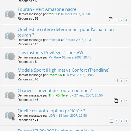
Réponses :
5
Touran - Vert Amazone nacré
Dernier message par
fab01
«
16 mars 2007, 08:58
Réponses :
53
1
2
3
Quel est le critère déterminant pour l'achat d'un
touran ?
Dernier message par
ratinaud
«
07 mars 2007, 19:31
Réponses :
13
"Les instants Privilèges" chez VW
Dernier message par
Mc Rai
«
01 mars 2007, 20:46
Réponses :
5
Modele Sport (Highline) vs Confort (Trendline)
Dernier message par
Pedro 95
«
20 févr. 2007, 21:05
Réponses :
46
1
2
Changer souvent de Touran ou non ?
Dernier message par
ThinkDifferent
«
27 janv. 2007, 18:56
Réponses :
46
1
2
Quelle est votre option préférée ?
Dernier message par
LDR
«
13 janv. 2007, 12:50
Réponses :
71
1
2
3
Touran V2 09/2006 : photos et détails