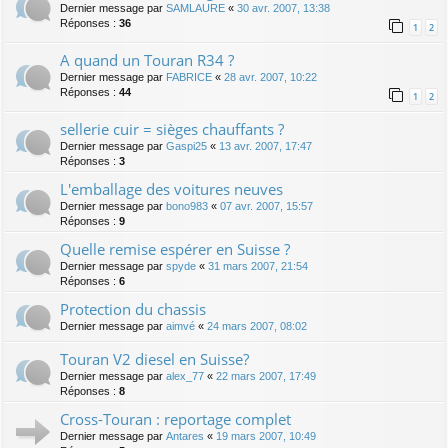
Dernier message par
SAMLAURE
«
30 avr. 2007, 13:38
Réponses :
36
1
2
A quand un Touran R34 ?
Dernier message par
FABRICE
«
28 avr. 2007, 10:22
Réponses :
44
1
2
sellerie cuir = sièges chauffants ?
Dernier message par
Gaspi25
«
13 avr. 2007, 17:47
Réponses :
3
L'emballage des voitures neuves
Dernier message par
bono983
«
07 avr. 2007, 15:57
Réponses :
9
Quelle remise espérer en Suisse ?
Dernier message par
spyde
«
31 mars 2007, 21:54
Réponses :
6
Protection du chassis
Dernier message par
aimvé
«
24 mars 2007, 08:02
Touran V2 diesel en Suisse?
Dernier message par
alex_77
«
22 mars 2007, 17:49
Réponses :
8
Cross-Touran : reportage complet
Dernier message par
Antares
«
19 mars 2007, 10:49