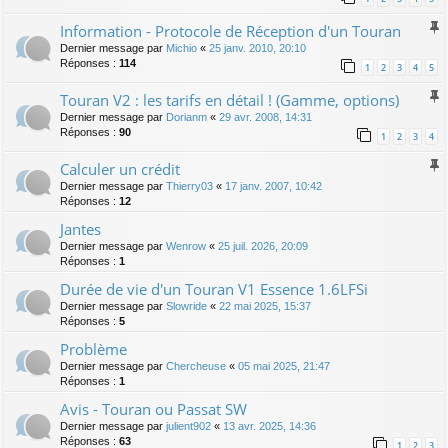
Information - Protocole de Réception d'un Touran
Dernier message par
Michio
«
25 janv. 2010, 20:10
Réponses :
114
1
2
3
4
5
Touran V2 : les tarifs en détail ! (Gamme, options)
Dernier message par
Dorianm
«
29 avr. 2008, 14:31
Réponses :
90
1
2
3
4
Calculer un crédit
Dernier message par
Thierry03
«
17 janv. 2007, 10:42
Réponses :
12
Jantes
Dernier message par
Wenrow
«
25 juil. 2026, 20:09
Réponses :
1
Durée de vie d'un Touran V1 Essence 1.6LFSi
Dernier message par
Slowride
«
22 mai 2025, 15:37
Réponses :
5
Problème
Dernier message par
Chercheuse
«
05 mai 2025, 21:47
Réponses :
1
Avis - Touran ou Passat SW
Dernier message par
julient902
«
13 avr. 2025, 14:36
Réponses :
63
1
2
3