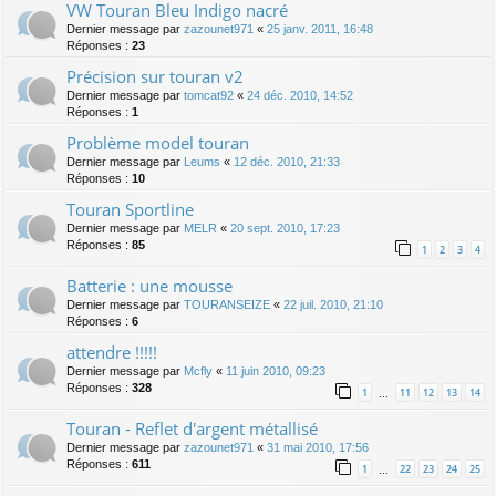
VW Touran Bleu Indigo nacré
Dernier message par
zazounet971
«
25 janv. 2011, 16:48
Réponses :
23
Précision sur touran v2
Dernier message par
tomcat92
«
24 déc. 2010, 14:52
Réponses :
1
Problème model touran
Dernier message par
Leums
«
12 déc. 2010, 21:33
Réponses :
10
Touran Sportline
Dernier message par
MELR
«
20 sept. 2010, 17:23
Réponses :
85
1
2
3
4
Batterie : une mousse
Dernier message par
TOURANSEIZE
«
22 juil. 2010, 21:10
Réponses :
6
attendre !!!!!
Dernier message par
Mcfly
«
11 juin 2010, 09:23
Réponses :
328
1
11
12
13
14
…
Touran - Reflet d'argent métallisé
Dernier message par
zazounet971
«
31 mai 2010, 17:56
Réponses :
611
1
22
23
24
25
…