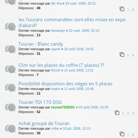
Dernier message par
Mc Rai
«
29 sept. 2008, 20:31
Réponses :
49
1
2
les Tourans commandées sont elles mises en expo
d'abord?
Dernier message par
dunantgv
«
02 sept. 2008, 20:19
Réponses :
13
Touran - Blanc candy
Dernier message par
spyde
«
29 août 2008, 19:52
Réponses :
31
1
2
Clim sur les places du coffre (7 places) ??
Dernier message par
RicoD
«
13 août 2008, 13:11
Réponses :
7
Possibilité disposition des sièges en 5 places
Dernier message par
kopke
«
12 août 2008, 10:48
Réponses :
12
Touran TDI 170 DSG
Dernier message par
touranTDIDSG
«
03 août 2008, 16:39
Réponses :
52
1
2
3
Achat groupé de Touran
Dernier message par
mflan
«
18 juil. 2008, 15:13
Réponses :
30
1
2