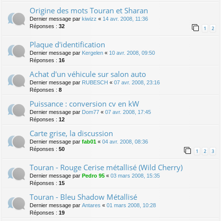
Origine des mots Touran et Sharan
Dernier message par
kiwizz
«
14 avr. 2008, 11:36
Réponses :
32
1
2
Plaque d'identification
Dernier message par
Kergelen
«
10 avr. 2008, 09:50
Réponses :
16
Achat d'un véhicule sur salon auto
Dernier message par
RUBESCH
«
07 avr. 2008, 23:16
Réponses :
8
Puissance : conversion cv en kW
Dernier message par
Dom77
«
07 avr. 2008, 17:45
Réponses :
12
Carte grise, la discussion
Dernier message par
fab01
«
04 avr. 2008, 08:36
Réponses :
50
1
2
3
Touran - Rouge Cerise métallisé (Wild Cherry)
Dernier message par
Pedro 95
«
03 mars 2008, 15:35
Réponses :
15
Touran - Bleu Shadow Métallisé
Dernier message par
Antares
«
01 mars 2008, 10:28
Réponses :
19