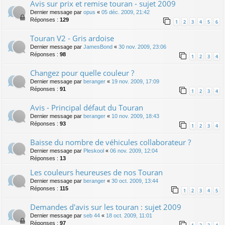
Avis sur prix et remise touran - sujet 2009
Dernier message par
opus
«
05 déc. 2009, 21:42
Réponses :
129
1
2
3
4
5
6
Touran V2 - Gris ardoise
Dernier message par
JamesBond
«
30 nov. 2009, 23:06
Réponses :
98
1
2
3
4
Changez pour quelle couleur ?
Dernier message par
beranger
«
19 nov. 2009, 17:09
Réponses :
91
1
2
3
4
Avis - Principal défaut du Touran
Dernier message par
beranger
«
10 nov. 2009, 18:43
Réponses :
93
1
2
3
4
Baisse du nombre de véhicules collaborateur ?
Dernier message par
Pleskool
«
06 nov. 2009, 12:04
Réponses :
13
Les couleurs heureuses de nos Touran
Dernier message par
beranger
«
30 oct. 2009, 13:44
Réponses :
115
1
2
3
4
5
Demandes d'avis sur les touran : sujet 2009
Dernier message par
seb 44
«
18 oct. 2009, 11:01
Réponses :
97