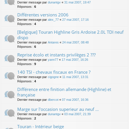
Dernier message par
dunantgv
«
31 mai 2007, 19:47
Réponses :
6
Différentes versions 2006
Dernier message par
alex_77
«
27 mai 2007, 17:16
Réponses :
4
[Belgique] Touran Highline Gris Ardoise 2.0L TDI neuf
dispo
Dernier message par
Antares
«
24 mai 2007, 08:48
Réponses :
6
Reprise écolo et instants privilèges 2 ???
Dernier message par
yann77
«
17 mai 2007, 16:26
Réponses :
9
140 TSI - chevaux fiscaux en France ?
Dernier message par
cigogne
«
11 mai 2007, 13:31
Réponses :
4
Différence entre finition allemande (Highline) et
française
Dernier message par
dbercot
«
07 mai 2007, 16:36
Marge sur l'occasion superieur au neuf ...
Dernier message par
dunantgv
«
03 mai 2007, 21:39
Réponses :
2
Touran - Intérieur beige