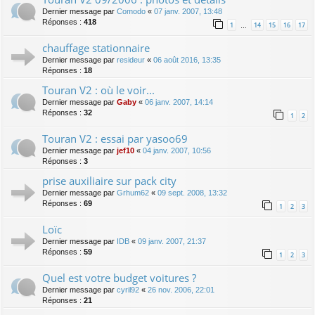
Dernier message par
Comodo
«
07 janv. 2007, 13:48
Réponses :
418
1
14
15
16
17
…
chauffage stationnaire
Dernier message par
resideur
«
06 août 2016, 13:35
Réponses :
18
Touran V2 : où le voir...
Dernier message par
Gaby
«
06 janv. 2007, 14:14
Réponses :
32
1
2
Touran V2 : essai par yasoo69
Dernier message par
jef10
«
04 janv. 2007, 10:56
Réponses :
3
prise auxiliaire sur pack city
Dernier message par
Grhum62
«
09 sept. 2008, 13:32
Réponses :
69
1
2
3
Loïc
Dernier message par
IDB
«
09 janv. 2007, 21:37
Réponses :
59
1
2
3
Quel est votre budget voitures ?
Dernier message par
cyril92
«
26 nov. 2006, 22:01
Réponses :
21