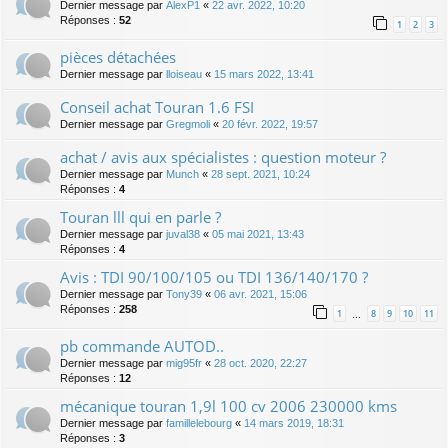
Dernier message par
AlexP1
«
22 avr. 2022, 10:20
Réponses :
52
1
2
3
pièces détachées
Dernier message par
lloiseau
«
15 mars 2022, 13:41
Conseil achat Touran 1.6 FSI
Dernier message par
Gregmoli
«
20 févr. 2022, 19:57
achat / avis aux spécialistes : question moteur ?
Dernier message par
Munch
«
28 sept. 2021, 10:24
Réponses :
4
Touran lll qui en parle ?
Dernier message par
juval38
«
05 mai 2021, 13:43
Réponses :
4
Avis : TDI 90/100/105 ou TDI 136/140/170 ?
Dernier message par
Tony39
«
06 avr. 2021, 15:06
Réponses :
258
1
8
9
10
11
…
pb commande AUTOD..
Dernier message par
mig95fr
«
28 oct. 2020, 22:27
Réponses :
12
mécanique touran 1,9l 100 cv 2006 230000 kms
Dernier message par
famillelebourg
«
14 mars 2019, 18:31
Réponses :
3