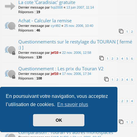
La cote 'Caradisiac' gratuite
Dernier message par
fxp2008
«
13 juin 2007, 11:14
Réponses :
19
Achat - Calculer la remise
Dernier message par
cyril92
«
25 nov. 2006, 10:40
Réponses :
46
1
2
Questionnements sur le restylage du TOURAN [ fermé
:) ]
Dernier message par
jef10
«
22 nov. 2006, 12:58
Réponses :
130
1
2
3
4
5
6
Questionnement : Les prix du Touran V2
Dernier message par
jef10
«
17 nov. 2006, 17:34
Réponses :
108
1
2
3
4
5
Arrêt fabrication des Touran 2006
Dernier message par
touran21
«
10 nov. 2006, 20:37
En poursuivant votre navigation, vous acceptez
Réponses :
94
1
2
3
4
l’utilisation de cookies.
En savoir plus
Touran - Couleurs spécifiques
Dernier message par
fab01
«
06 nov. 2006, 21:28
OK
Réponses :
31
1
2
Comparaison : Touran vs autres monospaces