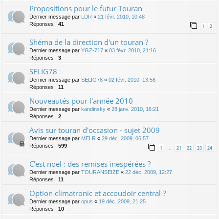
Propositions pour le futur Touran
Dernier message par
LDR
«
21 févr. 2010, 10:48
Réponses :
41
1
2
Shéma de la direction d'un touran ?
Dernier message par
YGZ-717
«
03 févr. 2010, 21:16
Réponses :
3
SELIG78
Dernier message par
SELIG78
«
02 févr. 2010, 13:56
Réponses :
11
Nouveautés pour l'année 2010
Dernier message par
kandinsky
«
28 janv. 2010, 16:21
Réponses :
2
Avis sur touran d'occasion - sujet 2009
Dernier message par
MELR
«
29 déc. 2009, 06:57
Réponses :
599
1
21
22
23
24
…
C'est noël : des remises inespérées ?
Dernier message par
TOURANSEIZE
«
22 déc. 2009, 12:27
Réponses :
11
Option climatronic et accoudoir central ?
Dernier message par
opus
«
19 déc. 2009, 21:25
Réponses :
10