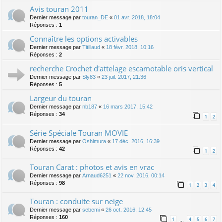
Avis touran 2011
Dernier message par
touran_DE
«
01 avr. 2018, 18:04
Réponses :
1
Connaître les options activables
Dernier message par
Titillaud
«
18 févr. 2018, 10:16
Réponses :
2
recherche Crochet d'attelage escamotable oris vertical
Dernier message par
Sly83
«
23 juil. 2017, 21:36
Réponses :
5
Largeur du touran
Dernier message par
nb187
«
16 mars 2017, 15:42
Réponses :
34
1
2
Série Spéciale Touran MOVIE
Dernier message par
Oshimura
«
17 déc. 2016, 16:39
Réponses :
42
1
2
Touran Carat : photos et avis en vrac
Dernier message par
Arnaud6251
«
22 nov. 2016, 00:14
Réponses :
98
1
2
3
4
Touran : conduite sur neige
Dernier message par
sebemi
«
26 oct. 2016, 12:45
Réponses :
160
1
4
5
6
7
…