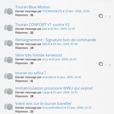
Touran Blue Motion
Dernier message par
TOURANSEIZE
«
23 févr. 2009, 10:30
Réponses :
31
1
2
Touran CONFORT V1 contre V2
Dernier message par
polo
«
06 févr. 2009, 21:19
Réponses :
22
Renseignement - Signature bon de commande
Dernier message par
MELR
«
04 févr. 2009, 07:09
Réponses :
14
Série très limitée kenwood
Dernier message par
ricco
«
26 janv. 2009, 16:33
Réponses :
33
1
2
touran ou zafira ?
Dernier message par
chamelot
«
21 janv. 2009, 16:43
Réponses :
11
Immatriculation provisoire WWU qui expire!
Dernier message par
Cargo
«
21 janv. 2009, 16:41
Réponses :
19
Votre avis sur le touran traveller
Dernier message par
monoskifreddu13
«
13 janv. 2009, 13:14
Réponses :
22