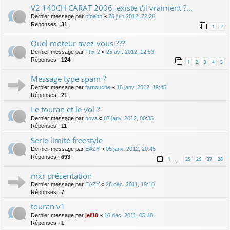
V2 140CH CARAT 2006, existe t'il vraiment ?...
Dernier message par
ofoehn
«
26 juin 2012, 22:26
Réponses :
31
1
2
Quel moteur avez-vous ???
Dernier message par
Thx-2
«
25 avr. 2012, 12:53
Réponses :
124
1
2
3
4
5
Message type spam ?
Dernier message par
farnouche
«
16 janv. 2012, 19:45
Réponses :
21
Le touran et le vol ?
Dernier message par
nova
«
07 janv. 2012, 00:35
Réponses :
11
Serie limité freestyle
Dernier message par
EAZY
«
05 janv. 2012, 20:45
Réponses :
693
1
25
26
27
28
…
mxr présentation
Dernier message par
EAZY
«
26 déc. 2011, 19:10
Réponses :
7
touran v1
Dernier message par
jef10
«
16 déc. 2011, 05:40
Réponses :
1