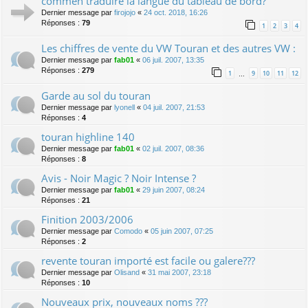
commen traduire la langue du tableau de bord?
Dernier message par
firojojo
«
24 oct. 2018, 16:26
Réponses :
79
1
2
3
4
Les chiffres de vente du VW Touran et des autres VW :
Dernier message par
fab01
«
06 juil. 2007, 13:35
Réponses :
279
1
9
10
11
12
…
Garde au sol du touran
Dernier message par
lyonell
«
04 juil. 2007, 21:53
Réponses :
4
touran highline 140
Dernier message par
fab01
«
02 juil. 2007, 08:36
Réponses :
8
Avis - Noir Magic ? Noir Intense ?
Dernier message par
fab01
«
29 juin 2007, 08:24
Réponses :
21
Finition 2003/2006
Dernier message par
Comodo
«
05 juin 2007, 07:25
Réponses :
2
revente touran importé est facile ou galere???
Dernier message par
Olisand
«
31 mai 2007, 23:18
Réponses :
10
Nouveaux prix, nouveaux noms ???