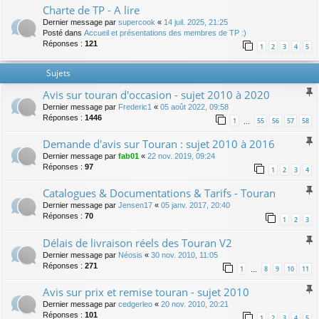
Charte de TP - A lire
Dernier message par
supercook
«
14 juil. 2025, 21:25
Posté dans
Accueil et présentations des membres de TP :)
Réponses :
121
1
2
3
4
5
Sujets
Avis sur touran d'occasion - sujet 2010 à 2020
Dernier message par
Frederic1
«
05 août 2022, 09:58
Réponses :
1446
1
55
56
57
58
…
Demande d'avis sur Touran : sujet 2010 à 2016
Dernier message par
fab01
«
22 nov. 2019, 09:24
Réponses :
97
1
2
3
4
Catalogues & Documentations & Tarifs - Touran
Dernier message par
Jensen17
«
05 janv. 2017, 20:40
Réponses :
70
1
2
3
Délais de livraison réels des Touran V2
Dernier message par
Néosis
«
30 nov. 2010, 11:05
Réponses :
271
1
8
9
10
11
…
Avis sur prix et remise touran - sujet 2010
Dernier message par
cedgerleo
«
20 nov. 2010, 20:21
Réponses :
101
1
2
3
4
5