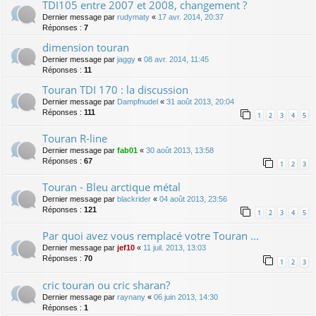
TDI105 entre 2007 et 2008, changement ?
Dernier message par
rudymaty
«
17 avr. 2014, 20:37
Réponses :
7
dimension touran
Dernier message par
jaggy
«
08 avr. 2014, 11:45
Réponses :
11
Touran TDI 170 : la discussion
Dernier message par
Dampfnudel
«
31 août 2013, 20:04
Réponses :
111
1
2
3
4
5
Touran R-line
Dernier message par
fab01
«
30 août 2013, 13:58
Réponses :
67
1
2
3
Touran - Bleu arctique métal
Dernier message par
blackrider
«
04 août 2013, 23:56
Réponses :
121
1
2
3
4
5
Par quoi avez vous remplacé votre Touran ...
Dernier message par
jef10
«
11 juil. 2013, 13:03
Réponses :
70
1
2
3
cric touran ou cric sharan?
Dernier message par
raynany
«
06 juin 2013, 14:30
Réponses :
1