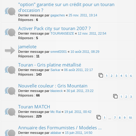
"option" garantie sur un crédit pour un touran
d'occasion ?
Dernier message par
gagaches
«
25 nov. 2011, 19:14
Réponses :
6
Activer Pack city sur touran 2007 ?
Dernier message par
TOURANSEIZE
«
12 nov. 2011, 22:54
Réponses :
5
jamelote
Dernier message par
smmtf2001
«
10 août 2011, 08:29
Réponses :
11
Touran - Gris platine métallisé
Dernier message par
Sarkar
«
06 août 2011, 22:17
Réponses :
143
1
2
3
4
5
6
Nouvelle couleur : Gris Mountain
Dernier message par
blasteck
«
30 juil. 2011, 23:22
Réponses :
66
1
2
3
Touran MATCH
Dernier message par
Mc Rai
«
19 juil. 2011, 00:42
Réponses :
229
1
7
8
9
10
…
Annuaire des Formumistes / Modeles ...
Dernier message par
aldabar
«
15 juin 2011, 14:50