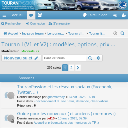
TouranPassion
Accueil
Faire un don
Le forum des propriétaires ou futurs acquéreurs du Volkswagen Touran
cc
Rechercher
or
Connexion
e
S’enregistrer
on
’e
ès
u
m
ne
nr
R
Accueil
Index du forum
Le touran dans ses versions I (V1 V2 V3) et II ...
Touran : les modèles, les prix, les achats, les options, ...
Touran I (V1 et V2) : modèles, options, prix ...
e
ra
m
br
xi
eg
Touran I (V1 et V2) : modèles, options, prix ...
c
pi
s
es
on
ist
Modérateur :
Modérateurs
h
Rechercher
Recherche av
Nouveau sujet
de
re
e
r
r
2
1
Suivante
286 sujets
c
Annonces
h
e
TouranPassion et les réseaux sociaux (Facebook,
r
Twitter, ...)
Dernier message par
gnanvofredy
«
13 oct. 2025, 16:19
Posté dans
Fonctionnement du site : avis, demande, observations, ...
Réponses :
6
Guide pour les nouveaux ( et anciens ) membres :)
Dernier message par
jef10
«
10 mars 2013, 09:39
Posté dans
Accueil et présentations des membres de TP :)