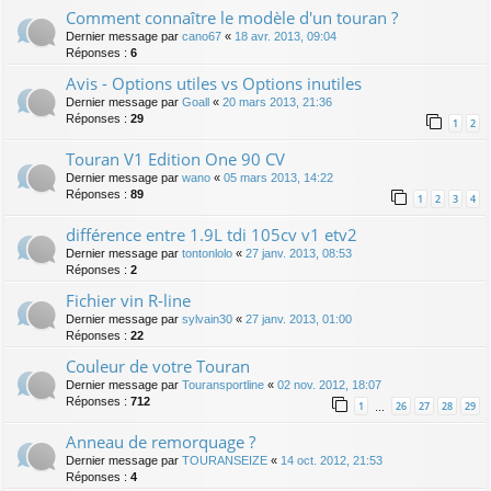
Comment connaître le modèle d'un touran ?
Dernier message par
cano67
«
18 avr. 2013, 09:04
Réponses :
6
Avis - Options utiles vs Options inutiles
Dernier message par
Goall
«
20 mars 2013, 21:36
Réponses :
29
1
2
Touran V1 Edition One 90 CV
Dernier message par
wano
«
05 mars 2013, 14:22
Réponses :
89
1
2
3
4
différence entre 1.9L tdi 105cv v1 etv2
Dernier message par
tontonlolo
«
27 janv. 2013, 08:53
Réponses :
2
Fichier vin R-line
Dernier message par
sylvain30
«
27 janv. 2013, 01:00
Réponses :
22
Couleur de votre Touran
Dernier message par
Touransportline
«
02 nov. 2012, 18:07
Réponses :
712
1
26
27
28
29
…
Anneau de remorquage ?
Dernier message par
TOURANSEIZE
«
14 oct. 2012, 21:53
Réponses :
4