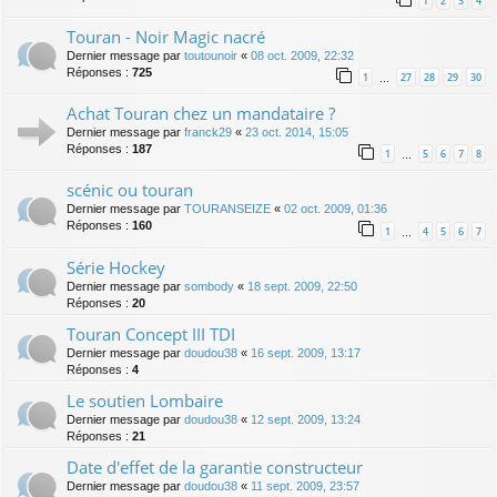
1
2
3
4
Touran - Noir Magic nacré
Dernier message par
toutounoir
«
08 oct. 2009, 22:32
Réponses :
725
1
27
28
29
30
…
Achat Touran chez un mandataire ?
Dernier message par
franck29
«
23 oct. 2014, 15:05
Réponses :
187
1
5
6
7
8
…
scénic ou touran
Dernier message par
TOURANSEIZE
«
02 oct. 2009, 01:36
Réponses :
160
1
4
5
6
7
…
Série Hockey
Dernier message par
sombody
«
18 sept. 2009, 22:50
Réponses :
20
Touran Concept III TDI
Dernier message par
doudou38
«
16 sept. 2009, 13:17
Réponses :
4
Le soutien Lombaire
Dernier message par
doudou38
«
12 sept. 2009, 13:24
Réponses :
21
Date d'effet de la garantie constructeur
Dernier message par
doudou38
«
11 sept. 2009, 23:57