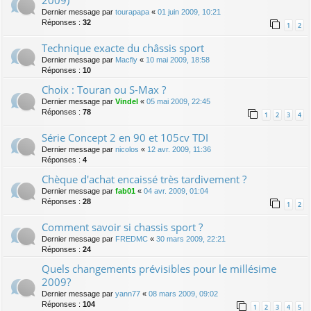
Dernier message par
tourapapa
«
01 juin 2009, 10:21
Réponses :
32
1
2
Technique exacte du châssis sport
Dernier message par
Macfly
«
10 mai 2009, 18:58
Réponses :
10
Choix : Touran ou S-Max ?
Dernier message par
Vindel
«
05 mai 2009, 22:45
Réponses :
78
1
2
3
4
Série Concept 2 en 90 et 105cv TDI
Dernier message par
nicolos
«
12 avr. 2009, 11:36
Réponses :
4
Chèque d'achat encaissé très tardivement ?
Dernier message par
fab01
«
04 avr. 2009, 01:04
Réponses :
28
1
2
Comment savoir si chassis sport ?
Dernier message par
FREDMC
«
30 mars 2009, 22:21
Réponses :
24
Quels changements prévisibles pour le millésime
2009?
Dernier message par
yann77
«
08 mars 2009, 09:02
Réponses :
104
1
2
3
4
5