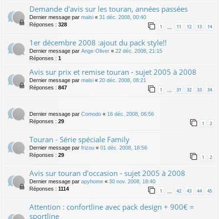
Demande d'avis sur les touran, années passées
Dernier message par
malsi
«
31 déc. 2008, 00:40
Réponses :
328
1
11
12
13
14
…
1er décembre 2008 :ajout du pack style!!
Dernier message par
Ange-Oliver
«
22 déc. 2008, 21:15
Réponses :
1
Avis sur prix et remise touran - sujet 2005 à 2008
Dernier message par
malsi
«
20 déc. 2008, 08:21
Réponses :
847
1
31
32
33
34
…
Dernier message par
Comodo
«
16 déc. 2008, 06:56
Réponses :
29
1
2
Touran - Série spéciale Family
Dernier message par
frizou
«
01 déc. 2008, 18:56
Réponses :
29
1
2
Avis sur touran d'occasion - sujet 2005 à 2008
Dernier message par
apyhome
«
30 nov. 2008, 18:40
Réponses :
1114
1
42
43
44
45
…
Attention : confortline avec pack design + 900€ =
sportline