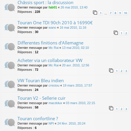
Châssis sport : la discussion
Dernier message par
fab01
«
26 mai 2010, 13:40
Réponses :
228
1
7
8
9
10
…
Touran One TDI 90ch 2010 à 16990€
Dernier message par
wano
«
16 mai 2010, 11:16
Réponses :
30
1
2
Differentes finitions d'Allemagne
Dernier message par
Mc Rai
«
13 mai 2010, 02:10
Réponses :
12
Acheter via un collaborateur VW
Dernier message par
Mc Rai
«
20 avr. 2010, 12:56
Réponses :
72
1
2
3
VW Touran Bleu indien
Dernier message par
crestou
«
19 mars 2010, 17:57
Réponses :
24
Touran V2 - Sellerie cuir
Dernier message par
macdolux
«
03 mars 2010, 22:15
Réponses :
58
1
2
3
Touran confortline ?
Dernier message par
NPI
«
24 févr. 2010, 20:24
Réponses :
6