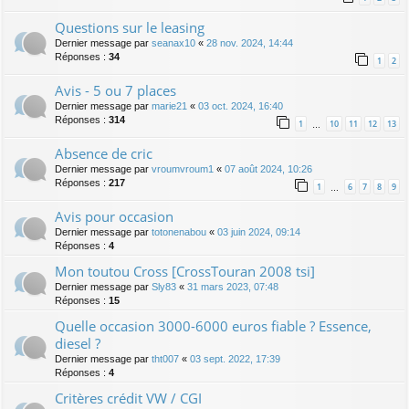
Questions sur le leasing
Dernier message par
seanax10
«
28 nov. 2024, 14:44
Réponses :
34
1
2
Avis - 5 ou 7 places
Dernier message par
marie21
«
03 oct. 2024, 16:40
Réponses :
314
1
10
11
12
13
…
Absence de cric
Dernier message par
vroumvroum1
«
07 août 2024, 10:26
Réponses :
217
1
6
7
8
9
…
Avis pour occasion
Dernier message par
totonenabou
«
03 juin 2024, 09:14
Réponses :
4
Mon toutou Cross [CrossTouran 2008 tsi]
Dernier message par
Sly83
«
31 mars 2023, 07:48
Réponses :
15
Quelle occasion 3000-6000 euros fiable ? Essence,
diesel ?
Dernier message par
tht007
«
03 sept. 2022, 17:39
Réponses :
4
Critères crédit VW / CGI