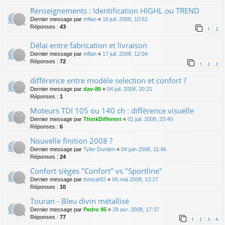
Renseignements : Identification HIGHL ou TREND
Dernier message par
mflan
«
18 juil. 2008, 10:52
Réponses :
43
1
2
Délai entre fabrication et livraison
Dernier message par
mflan
«
17 juil. 2008, 12:04
Réponses :
72
1
2
3
différence entre modèle selection et confort ?
Dernier message par
dav-86
«
04 juil. 2008, 20:21
Réponses :
1
Moteurs TDI 105 ou 140 ch : différence visuelle
Dernier message par
ThinkDifferent
«
01 juil. 2008, 23:40
Réponses :
6
Nouvelle finition 2008 ?
Dernier message par
Tyler Durden
«
04 juin 2008, 11:46
Réponses :
24
Confort sièges "Confort" vs "Sportline"
Dernier message par
tomcat92
«
06 mai 2008, 13:27
Réponses :
10
Touran - Bleu divin métallisé
Dernier message par
Pedro 95
«
28 avr. 2008, 17:37
Réponses :
77
1
2
3
4