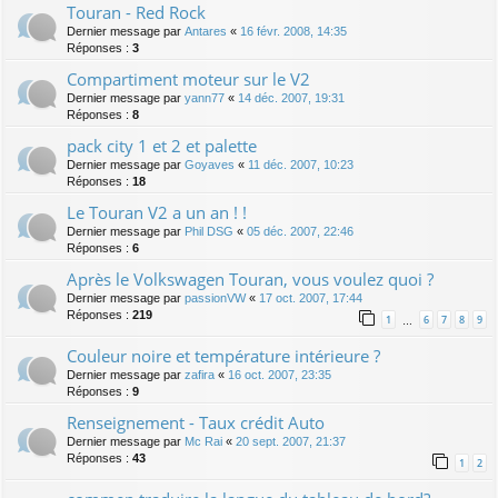
Touran - Red Rock
Dernier message par
Antares
«
16 févr. 2008, 14:35
Réponses :
3
Compartiment moteur sur le V2
Dernier message par
yann77
«
14 déc. 2007, 19:31
Réponses :
8
pack city 1 et 2 et palette
Dernier message par
Goyaves
«
11 déc. 2007, 10:23
Réponses :
18
Le Touran V2 a un an ! !
Dernier message par
Phil DSG
«
05 déc. 2007, 22:46
Réponses :
6
Après le Volkswagen Touran, vous voulez quoi ?
Dernier message par
passionVW
«
17 oct. 2007, 17:44
Réponses :
219
1
6
7
8
9
…
Couleur noire et température intérieure ?
Dernier message par
zafira
«
16 oct. 2007, 23:35
Réponses :
9
Renseignement - Taux crédit Auto
Dernier message par
Mc Rai
«
20 sept. 2007, 21:37
Réponses :
43
1
2