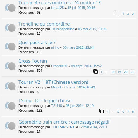
Touran 4 roues motrices : "4 motion" ?
Dernier message par
isma125
«
15 juil. 2015, 09:16
Réponses :
62
1
2
3
Trendline ou confortline
Dernier message par
Touransportline
«
05 mai 2015, 19:05
Réponses :
10
Quel pack ais-je ?
Dernier message par
ninho
«
08 mars 2015, 23:04
Réponses :
19
Cross-Touran
Dernier message par
Frederic91
«
09 sept. 2014, 15:52
Réponses :
504
1
18
19
20
21
…
Touran V2 1.8T (Chinese version)
Dernier message par
Miguel
«
05 sept. 2014, 18:43
Réponses :
4
TSI ou TDI - lequel choisir
Dernier message par
TSI140
«
05 juin 2014, 12:19
Réponses :
192
1
5
6
7
8
…
Géométrie train arrière : carrossage négatif
Dernier message par
TOURANSEIZE
«
12 mai 2014, 22:01
Réponses :
14